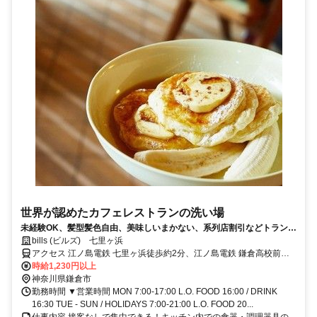
世界が認めたカフェレストランの洗い場
未経験OK、髪型髪色自由、美味しいまかない、系列店割引などトランジ
ットならではの厚待遇♪接客なしの黙々作業なので安心！著名人にも愛さ
bills (ビルズ) 七里ヶ浜
れ、各国メディアで「世界一の朝食」と称されたbillsで働こう！
アクセス 江ノ島電鉄 七里ヶ浜徒歩約2分、江ノ島電鉄 鎌倉高校前東
口徒歩約11分、江ノ島電鉄 稲村ヶ崎徒歩約15分 江ノ島電鉄 七里ヶ浜
時給1,230円以上
駅 徒歩1分
神奈川県鎌倉市
勤務時間 ▼営業時間 MON 7:00-17:00 L.O. FOOD 16:00 / DRINK
16:30 TUE - SUN / HOLIDAYS 7:00-21:00 L.O. FOOD 20...
仕事内容 接客なしで集中できる！キッチン内での食器・調理器具の