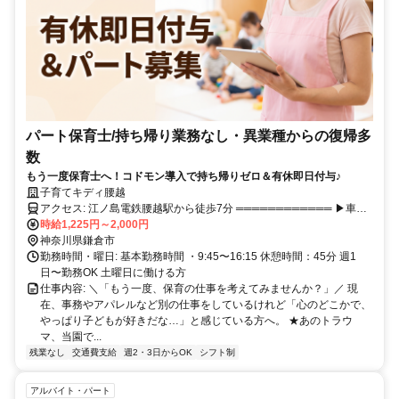
パート保育士/持ち帰り業務なし・異業種からの復帰多
数
もう一度保育士へ！コドモン導入で持ち帰りゼロ＆有休即日付与♪
子育てキディ腰越
アクセス: 江ノ島電鉄腰越駅から徒歩7分 ════════════ ▶車・
バイク通勤OK（無料駐車場あり） ※ガソリン代支給（距離40キロで
時給1,225円～2,000円
最大2万円） ▶交通費実費支給（上限20,000円／月）
神奈川県鎌倉市
勤務時間・曜日: 基本勤務時間 ・9:45〜16:15 休憩時間：45分 週1
日〜勤務OK 土曜日に働ける方
仕事内容: ＼「もう一度、保育の仕事を考えてみませんか？」／ 現
在、事務やアパレルなど別の仕事をしているけれど「心のどこかで、
やっぱり子どもが好きだな…」と感じている方へ。 ★あのトラウ
マ、当園で...
残業なし
交通費支給
週2・3日からOK
シフト制
アルバイト・パート