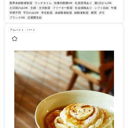
業界未経験者歓迎
ランチタイム
扶養内勤務OK
社員登用あり
週1日からOK
土日祝のみOK
主婦・主夫歓迎
フリーター歓迎
社会保険あり
シフト自由
午後
学歴不問
平日のみOK
学生歓迎
未経験者歓迎
経験者歓迎
夜間
夕方
ブランクOK
交通費支給
アルバイト・パート