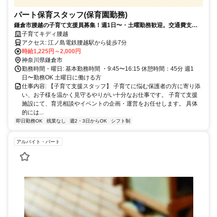
パート保育スタッフ(保育園勤務)
鎌倉市腰越の子育て支援員募集！週1日〜・土曜勤務歓迎。交通費支
給。子育て経験も歓迎
子育てキディ腰越
アクセス: 江ノ島電鉄腰越駅から徒歩7分
時給1,225円～2,000円
神奈川県鎌倉市
勤務時間・曜日: 基本勤務時間 ・9:45〜16:15 休憩時間：45分 週1
日〜勤務OK 土曜日に働ける方
仕事内容: 【子育て支援スタッフ】 子育てに悩む保護者の方に寄り添
い、お子様を温かく見守るやりがい十分なお仕事です。 子育て支援
施設にて、育児相談やイベントの企画・運営をお任せします。 具体
的には...
即日勤務OK
残業なし
週2・3日からOK
シフト制
アルバイト・パート