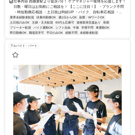
仕事内容 西鎌倉駅より徒歩7分！ ケアマネジャー復帰を応援します！
日数・曜日はお気軽にご相談を！ 【ここに注目！】 ・ブランク不問
・時短勤務応相談 ・土日祝は時給UP ・バイク、自転車応相談 ・...
業界未経験者歓迎
扶養内勤務OK
週1日からOK
副業・WワークOK
土日祝のみOK
主婦・主夫歓迎
60代も応募可
資格取得支援あり
長期
フリーター歓迎
バイク通勤OK
シフト自由
午後
学歴不問
車通勤OK
即日勤務OK
職場見学可
平日のみOK
経験不問
未経験者歓迎
アルバイト・パート