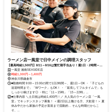
ラーメン店一風堂で日中メインの調理スタッフ
【最高時給1,500円】8/11～8/16は繁忙期手当あり！週1日・2時間～／
家庭優先でシフト調整◎
一風堂 湘南SEASIDE店
時給1,300円～1,400円
神奈川県鎌倉市
■勤務時間 9:00～15:00の間で1日2時間～、週1日～OK ・「子どもの
送迎時間まで」「Wワーク」もOK！ ・「延長してフルタイムで」も
しっかり稼げます◎ ・特に「11～15時」「15～22時」...
■仕事内容 ＼土日祝は時給1,400円！／ 大人気のラーメン店「一風
堂」でキッチンスタッフ募集！ ＜週2日以上働ける方、大歓迎！＞ 夏
休み中だから家族の予定が直前まで流動的… そんな時期だからこ
そ、...