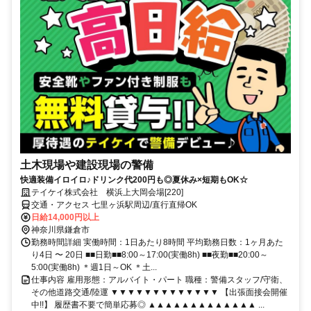
土木現場や建設現場の警備
快適装備イロイロ♪ドリンク代200円も◎夏休み×短期もOK☆
テイケイ株式会社 横浜上大岡会場[220]
交通・アクセス 七里ヶ浜駅周辺/直行直帰OK
日給14,000円以上
神奈川県鎌倉市
勤務時間詳細 実働時間：1日あたり8時間 平均勤務日数：1ヶ月あた
り4日 〜 20日 ■■日勤■■8:00～17:00(実働8h) ■■夜勤■■20:00～
5:00(実働8h) ＊週1日～OK ＊土...
仕事内容 雇用形態：アルバイト・パート 職種：警備スタッフ/守衛、
その他道路交通/陸運 ▼▼▼▼▼▼▼▼▼▼▼▼▼ 【出張面接会開催
中!!】 履歴書不要で簡単応募◎ ▲▲▲▲▲▲▲▲▲▲▲▲▲ ...