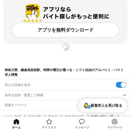
アプリを無料ダウンロード
神奈川県、鎌倉高校前駅、時間や曜日が選べる・シフト自由のアルバイト・バイト
求人情報
求人の詳細を表示
条件を追加・変更して検索
市区町村を追加・変更
関連キーワード
新着求人を受け取る
完全在宅ワーク 全国
シール貼り 在宅
現在地周辺
ガチャガチャ
犬カフェ
神奈川県
駅を追加・変更
バイトTOP
神奈川県
鎌倉市
鎌倉高校前駅
時間や曜日が選べる・シ
神奈川県
すべて
フト自由のアルバイト・バイト・求人
横浜市
すべて
職種を追加・変更
JR東海道本線(東京～熱海)
鶴見区
神奈川区
西区
中区
南区
保土ケ谷区
磯子区
金沢区
港北区
戸塚区
港南区
ホーム
マイリスト
メッセージ
マイページ
川崎駅
横浜駅
戸塚駅
大船駅
藤沢駅
辻堂駅
茅ケ崎駅
平塚駅
大磯駅
二宮駅
国府津駅