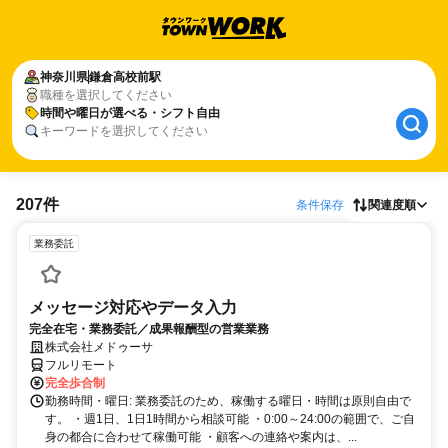
神奈川県
鎌倉高校前駅
職種を選択してください
時間や曜日が選べる・シフト自由
キーワードを選択してください
207件
条件保存
関連度順
業務委託
メッセージ対応やデータ入力
完全在宅・業務委託／成果報酬型の営業業務
株式会社メドゥーサ
フルリモート
完全歩合制
勤務時間・曜日: 業務委託のため、稼働する曜日・時間は原則自由で
す。 ・週1日、1日1時間から相談可能 ・0:00～24:00の範囲で、ご自
身の都合に合わせて稼働可能 ・顧客への連絡や案内は、...