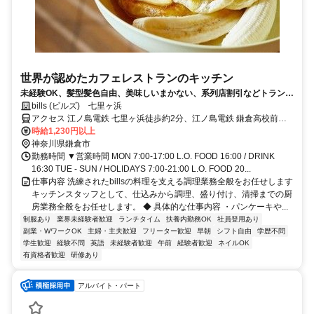
世界が認めたカフェレストランのキッチン
未経験OK、髪型髪色自由、美味しいまかない、系列店割引などトランジ
ットならではの厚待遇♪大人気メニューの調理を学べる！著名人にも愛さ
bills (ビルズ) 七里ヶ浜
れ、各国メディアで「世界一の朝食」と称されたbillsで新鮮な素材の味
アクセス 江ノ島電鉄 七里ヶ浜徒歩約2分、江ノ島電鉄 鎌倉高校前東
を活かしたシンプルで洗練された料理を学びませんか？
口徒歩約11分、江ノ島電鉄 稲村ヶ崎徒歩約15分 江ノ島電鉄 七里ヶ浜
時給1,230円以上
駅 徒歩1分
神奈川県鎌倉市
勤務時間 ▼営業時間 MON 7:00-17:00 L.O. FOOD 16:00 / DRINK
16:30 TUE - SUN / HOLIDAYS 7:00-21:00 L.O. FOOD 20...
仕事内容 洗練されたbillsの料理を支える調理業務全般をお任せします
キッチンスタッフとして、仕込みから調理、盛り付け、清掃までの厨
房業務全般をお任せします。 ◆ 具体的な仕事内容 ・パンケーキや...
制服あり
業界未経験者歓迎
ランチタイム
扶養内勤務OK
社員登用あり
副業・WワークOK
主婦・主夫歓迎
フリーター歓迎
早朝
シフト自由
学歴不問
学生歓迎
経験不問
英語
未経験者歓迎
午前
経験者歓迎
ネイルOK
有資格者歓迎
研修あり
アルバイト・パート