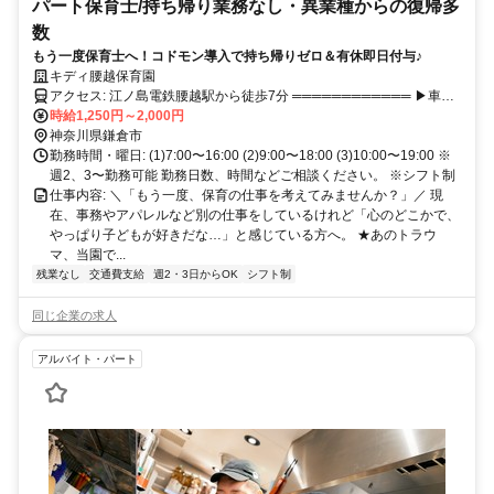
パート保育士/持ち帰り業務なし・異業種からの復帰多
数
もう一度保育士へ！コドモン導入で持ち帰りゼロ＆有休即日付与♪
キディ腰越保育園
アクセス: 江ノ島電鉄腰越駅から徒歩7分 ════════════ ▶車・
バイク通勤OK（無料駐車場あり） ※ガソリン代支給（距離40キロで
時給1,250円～2,000円
最大2万円） ▶交通費実費支給（上限20,000円／月）
神奈川県鎌倉市
勤務時間・曜日: (1)7:00〜16:00 (2)9:00〜18:00 (3)10:00〜19:00 ※
週2、3〜勤務可能 勤務日数、時間などご相談ください。 ※シフト制
仕事内容: ＼「もう一度、保育の仕事を考えてみませんか？」／ 現
在、事務やアパレルなど別の仕事をしているけれど「心のどこかで、
やっぱり子どもが好きだな…」と感じている方へ。 ★あのトラウ
マ、当園で...
残業なし
交通費支給
週2・3日からOK
シフト制
同じ企業の求人
アルバイト・パート