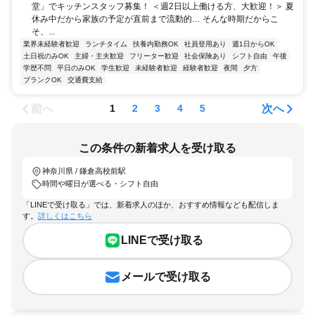
堂」でキッチンスタッフ募集！ ＜週2日以上働ける方、大歓迎！＞ 夏
休み中だから家族の予定が直前まで流動的… そんな時期だからこ
そ、...
業界未経験者歓迎
ランチタイム
扶養内勤務OK
社員登用あり
週1日からOK
土日祝のみOK
主婦・主夫歓迎
フリーター歓迎
社会保険あり
シフト自由
午後
学歴不問
平日のみOK
学生歓迎
未経験者歓迎
経験者歓迎
夜間
夕方
ブランクOK
交通費支給
前へ
次へ
1
2
3
4
5
この条件の新着求人を受け取る
神奈川県 / 鎌倉高校前駅
時間や曜日が選べる・シフト自由
「LINEで受け取る」では、新着求人のほか、おすすめ情報なども配信しま
す。
詳しくはこちら
LINEで受け取る
メールで受け取る