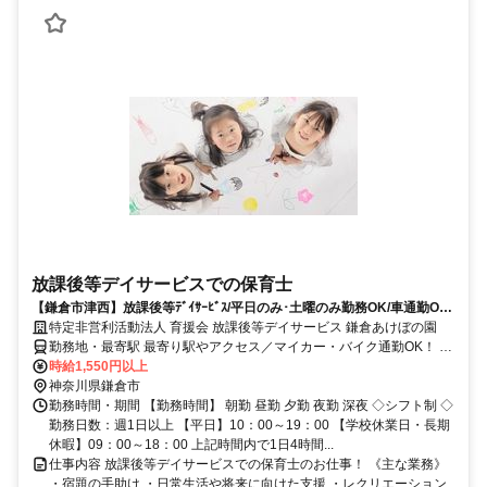
放課後等デイサービスでの保育士
【鎌倉市津西】放課後等ﾃﾞｲｻｰﾋﾞｽ/平日のみ･土曜のみ勤務OK/車通勤OK/
温かい雰囲気の職場です!
特定非営利活動法人 育援会 放課後等デイサービス 鎌倉あけぼの園
勤務地・最寄駅 最寄り駅やアクセス／マイカー・バイク通勤OK！ 江
ノ島電鉄線 鎌倉高校前駅 徒歩10分 湘南モノレール 片瀬山駅 徒歩10
時給1,550円以上
分
神奈川県鎌倉市
勤務時間・期間 【勤務時間】 朝勤 昼勤 夕勤 夜勤 深夜 ◇シフト制 ◇
勤務日数：週1日以上 【平日】10：00～19：00 【学校休業日・長期
休暇】09：00～18：00 上記時間内で1日4時間...
仕事内容 放課後等デイサービスでの保育士のお仕事！ 《主な業務》
・宿題の手助け ・日常生活や将来に向けた支援 ・レクリエーション