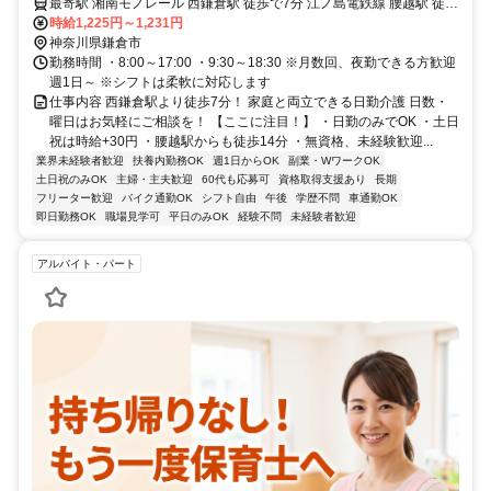
最寄駅 湘南モノレール 西鎌倉駅 徒歩で7分 江ノ島電鉄線 腰越駅 徒歩
で14分 最寄駅備考 【バスの場合】 ・ＪＲ東海道本線 「藤沢」駅南バ
時給1,225円～1,231円
ス2番のりば 江ノ電バス （小循）「小動方面」行 （七東）「七里ヶ
神奈川県鎌倉市
浜東台方面」行 →「中川」下車徒歩2分
勤務時間 ・8:00～17:00 ・9:30～18:30 ※月数回、夜勤できる方歓迎
週1日～ ※シフトは柔軟に対応します
仕事内容 西鎌倉駅より徒歩7分！ 家庭と両立できる日勤介護 日数・
曜日はお気軽にご相談を！ 【ここに注目！】 ・日勤のみでOK ・土日
祝は時給+30円 ・腰越駅からも徒歩14分 ・無資格、未経験歓迎...
業界未経験者歓迎
扶養内勤務OK
週1日からOK
副業・WワークOK
土日祝のみOK
主婦・主夫歓迎
60代も応募可
資格取得支援あり
長期
フリーター歓迎
バイク通勤OK
シフト自由
午後
学歴不問
車通勤OK
即日勤務OK
職場見学可
平日のみOK
経験不問
未経験者歓迎
アルバイト・パート