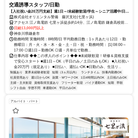
交通誘導スタッフ/日勤
【入社祝い金20万円支給】週1日～/未経験歓迎/学生～シニア活躍中/日払
い・週払いOK/履歴書不要！
株式会社オリエンタル警備 藤沢支社(七里ヶ浜)
アクセス 江ノ島電鉄 七里ヶ浜徒歩約14分、江ノ島電鉄 鎌倉高校前東
口徒歩約6分、江ノ島電鉄 稲村ヶ崎徒歩約29分 (面接地/藤沢支社)神奈
日給13,000円以上
川県藤沢市藤沢９８７－５ ヌマカミビル３Ｆ
神奈川県鎌倉市
勤務時間 実働時間：8時間/日 平均勤務日数：1ヶ月あたり12日 ・勤
務曜日：月・火・水・木・金・土・日・祝 ・勤務時間： [1] 08:00～
17:00 ◎週1日～勤務OK ◎週・月単位で勤務...
仕事内容 ◆◆この求人のポイント◆◆ ■未経験歓迎！研修＆資格支援
で安心スタート ■週1日～OK（平日のみ／土日のみもOK） ■入社祝い
金20万円（規定あり） ■日払い、週払いOK ■日勤のみ、生活リ...
制服あり
業界未経験者歓迎
短期（3ヵ月以内）
ランチタイム
扶養内勤務OK
社員登用あり
週1日からOK
副業・WワークOK
1日4時間以内OK
土日祝のみOK
主婦・主夫歓迎
資格取得支援あり
フリーター歓迎
バイク通勤OK
短期
早朝
シフト自由
学歴不問
車通勤OK
平日のみOK
アルバイト・パート