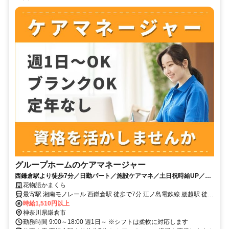
グループホームのケアマネージャー
西鎌倉駅より徒歩7分／日勤パート／施設ケアマネ／土日祝時給UP／年
齢・ブランク不問／車、バイク通勤可
花物語かまくら
最寄駅 湘南モノレール 西鎌倉駅 徒歩で7分 江ノ島電鉄線 腰越駅 徒歩
で14分 最寄駅備考 【バスの場合】 ・ＪＲ東海道本線 「藤沢」駅南バ
時給1,510円以上
ス2番のりば 江ノ電バス （小循）「小動方面」行 （七東）「七里ヶ
神奈川県鎌倉市
浜東台方面」行 →「中川」下車徒歩2分
勤務時間 9:00～18:00 週1日～ ※シフトは柔軟に対応します