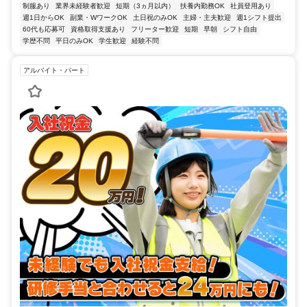
制服あり
業界未経験者歓迎
短期（3ヵ月以内）
扶養内勤務OK
社員登用あり
週1日からOK
副業・WワークOK
土日祝のみOK
主婦・主夫歓迎
週1シフト提出
60代も応募可
資格取得支援あり
フリーター歓迎
短期
早朝
シフト自由
学歴不問
平日のみOK
学生歓迎
経験不問
アルバイト・パート