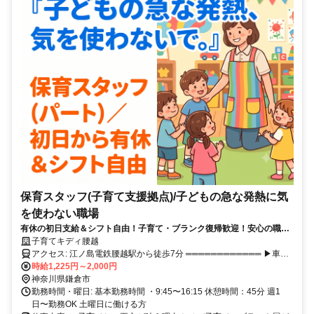
保育スタッフ(子育て支援拠点)/子どもの急な発熱に気
を使わない職場
有休の初日支給＆シフト自由！子育て・ブランク復帰歓迎！安心の職場
です◎
子育てキディ腰越
アクセス: 江ノ島電鉄腰越駅から徒歩7分 ════════════ ▶車・
バイク通勤OK（無料駐車場あり） ※ガソリン代支給（距離40キロで
時給1,225円～2,000円
最大2万円） ▶交通費実費支給（上限20,000円／月）
神奈川県鎌倉市
勤務時間・曜日: 基本勤務時間 ・9:45〜16:15 休憩時間：45分 週1
日〜勤務OK 土曜日に働ける方