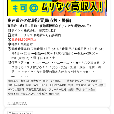
高速道路の規制設置員(点検・警備)
高日給！週1日～日勤・夜勤選択可◎ドリンク代1勤務200円♪
テイケイ株式会社 藤沢支社[13]
交通・アクセス 腰越駅から徒歩圏内
日給15,500円以上
神奈川県鎌倉市
勤務時間詳細 実働時間：1日あたり8時間 平均勤務日数：1ヶ月あた
り4日 〜 20日 ■■日勤■■8:00～17:00(実働8h) ■■夜勤■■20:00～
5:00(実働8h) ＊週1日～OK ＊土...
仕事内容 ⭐★・‥…―━…‥・‥…━―…‥・★⭐ ＊スグ決まる！ス
グ働ける！スグ稼げる！＊ ＊安心・安定・安全！成長・充実・満
足！＊ ＊テイケイなら希望の働き方がきっと叶う＊ ⭐★・‥…
―━…‥・‥…...
制服あり
業界未経験者歓迎
短期（3ヵ月以内）
扶養内勤務OK
社員登用あり
週1日からOK
副業・WワークOK
土日祝のみOK
主婦・主夫歓迎
週1シフト提出
60代も応募可
資格取得支援あり
フリーター歓迎
短期
早朝
シフト自由
学歴不問
平日のみOK
学生歓迎
経験不問
同じ企業の求人
アルバイト・パート