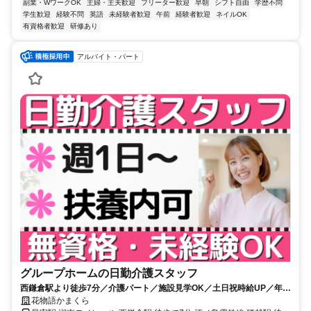
副業・WワークOK
主婦・主夫歓迎
フリーター歓迎
早朝
シフト自由
学歴不問
学生歓迎
経験不問
英語
未経験者歓迎
午前
経験者歓迎
ネイルOK
有資格者歓迎
研修あり
アルバイト・パート
グループホームの日勤介護スタッフ
西鎌倉駅より徒歩7分／介護パート／施設見学OK／土日祝時給UP／年
齢・ブランク不問／車、バイク通勤可
花物語かまくら