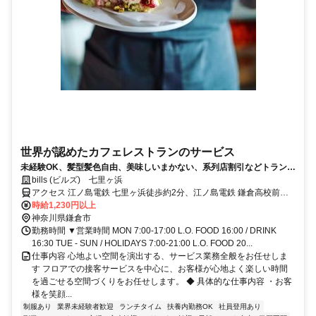
世界が認めたカフェレストランのサービス
未経験OK、髪型髪色自由、美味しいまかない、系列店割引などトランジ
ットならではの厚待遇♪丁寧な研修で安心してスタート！著名人にも愛さ
bills (ビルズ) 七里ヶ浜
れ、各国メディアで「世界一の朝食」と称されたbillsで世界レベルのサ
アクセス 江ノ島電鉄 七里ヶ浜徒歩約2分、江ノ島電鉄 鎌倉高校前東
ービスを学ぼう
口徒歩約11分、江ノ島電鉄 稲村ヶ崎徒歩約15分 江ノ島電鉄 七里ヶ浜
時給1,230円以上
駅 徒歩1分
神奈川県鎌倉市
勤務時間 ▼営業時間 MON 7:00-17:00 L.O. FOOD 16:00 / DRINK
16:30 TUE - SUN / HOLIDAYS 7:00-21:00 L.O. FOOD 20...
仕事内容 心地よい空間を演出する、サービス業務全般をお任せしま
す フロアでの接客サービスを中心に、お客様が心地よく楽しい時間
を過ごせる空間づくりをお任せします。 ◆ 具体的な仕事内容 ・お客
様を笑顔...
制服あり
業界未経験者歓迎
ランチタイム
扶養内勤務OK
社員登用あり