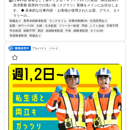
洗浄業務 厨房内での洗い場（スクラリ）業務をメインにお任せしま
す。 ◆ 具体的な仕事内容 ・お客様が使用されたお皿、グラス、カト
ラリーの...
制服あり
業界未経験者歓迎
ランチタイム
扶養内勤務OK
社員登用あり
副業・WワークOK
主婦・主夫歓迎
フリーター歓迎
早朝
シフト自由
学歴不問
学生歓迎
経験不問
英語
未経験者歓迎
午前
経験者歓迎
ネイルOK
有資格者歓迎
研修あり
アルバイト・パート