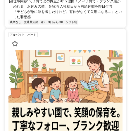
仕事内容: ＼子育てとの両立が叶う理由！／ ✅子育て・ブランク層が
恐れる「お休みの壁」を解消 入社初日から有給休暇を即日付与！
「子どもが急に熱を出したけれど、有休がなくて欠勤になる…」とい
った罪悪感...
残業なし
交通費支給
週2・3日からOK
シフト制
アルバイト・パート