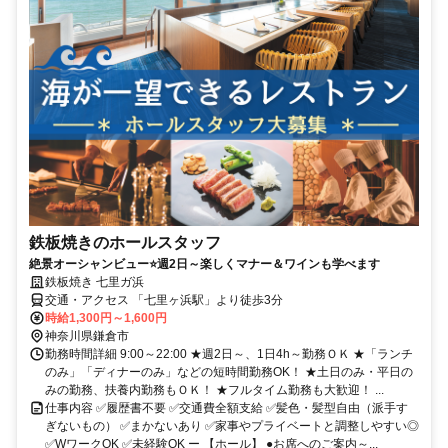
鉄板焼きのホールスタッフ
絶景オーシャンビュー⭐週2日～楽しくマナー＆ワインも学べます
鉄板焼き 七里ガ浜
交通・アクセス 「七里ヶ浜駅」より徒歩3分
時給1,300円～1,600円
神奈川県鎌倉市
勤務時間詳細 9:00～22:00 ★週2日～、1日4h～勤務ＯＫ ★「ランチ
のみ」「ディナーのみ」などの短時間勤務OK！ ★土日のみ・平日の
みの勤務、扶養内勤務もＯＫ！ ★フルタイム勤務も大歓迎！ ...
仕事内容 ✅履歴書不要 ✅交通費全額支給 ✅髪色・髪型自由（派手す
ぎないもの） ✅まかないあり ✅家事やプライベートと調整しやすい◎
✅WワークOK ✅未経験OK ー 【ホール】 ●お席へのご案内～...