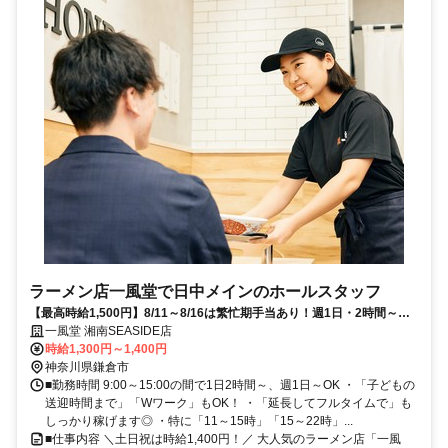
ラーメン店一風堂で日中メインのホールスタッフ
【最高時給1,500円】8/11～8/16は繁忙期手当あり！週1日・2時間～◎
夏休み中も柔軟シフト
一風堂 湘南SEASIDE店
時給1,300円～1,400円
神奈川県鎌倉市
■勤務時間 9:00～15:00の間で1日2時間～、週1日～OK ・「子どもの
送迎時間まで」「Wワーク」もOK！ ・「延長してフルタイムで」も
しっかり稼げます◎ ・特に「11～15時」「15～22時」...
■仕事内容 ＼土日祝は時給1,400円！／ 大人気のラーメン店「一風