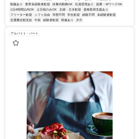
制服あり
業界未経験者歓迎
扶養内勤務OK
社員登用あり
副業・WワークOK
1日4時間以内OK
土日祝のみOK
主婦・主夫歓迎
資格取得支援あり
フリーター歓迎
シフト自由
学歴不問
学生歓迎
経験不問
未経験者歓迎
交通費全額支給
午前
経験者歓迎
研修あり
夕方
アルバイト・パート