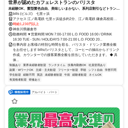
世界が認めたカフェレストランのバリスタ
未経験OK、髪型髪色自由、美味しいまかない、系列店割引などトランジ
ットならではの厚待遇♪丁寧な研修で安心してスタート！著名人にも愛さ
bills (ビルズ) 七里ヶ浜
れ、各国メディアで「世界一の朝食」と称されたbillsでこだわりのコー
アクセス 江ノ島電鉄 七里ヶ浜徒歩約2分、江ノ島電鉄 鎌倉高校前東
ヒーと洗練されたサービスを提供しませんか？
口徒歩約11分、江ノ島電鉄 稲村ヶ崎徒歩約15分 江ノ島電鉄 七里ヶ浜
時給1,230円以上
駅 徒歩1分
神奈川県鎌倉市
勤務時間 ▼営業時間 MON 7:00-17:00 L.O. FOOD 16:00 / DRINK
16:30 TUE - SUN / HOLIDAYS 7:00-21:00 L.O. FOOD 20...
仕事内容 お客様の特別な時間を彩る、バリスタ・ドリンク業務全般
をお任せします billsのバリスタとして、コーヒーの抽出からドリンク
作成、カウンターでの接客業務全般を担当していただきます。 ◆ 具
体...
制服あり
業界未経験者歓迎
ランチタイム
扶養内勤務OK
社員登用あり
副業・WワークOK
主婦・主夫歓迎
フリーター歓迎
早朝
シフト自由
学歴不問
学生歓迎
経験不問
英語
未経験者歓迎
午前
経験者歓迎
ネイルOK
有資格者歓迎
研修あり
アルバイト・パート