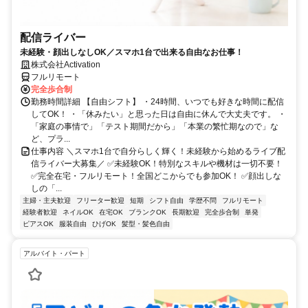
配信ライバー
未経験・顔出しなしOK／スマホ1台で出来る自由なお仕事！
株式会社Activation
フルリモート
完全歩合制
勤務時間詳細 【自由シフト】 ・24時間、いつでも好きな時間に配信
してOK！ ・「休みたい」と思った日は自由に休んで大丈夫です。 ・
「家庭の事情で」「テスト期間だから」「本業の繁忙期なので」な
ど、プラ...
仕事内容 ＼スマホ1台で自分らしく輝く！未経験から始めるライブ配
信ライバー大募集／ ✅未経験OK！特別なスキルや機材は一切不要！
✅完全在宅・フルリモート！全国どこからでも参加OK！ ✅顔出しな
しの「...
主婦・主夫歓迎
フリーター歓迎
短期
シフト自由
学歴不問
フルリモート
経験者歓迎
ネイルOK
在宅OK
ブランクOK
長期歓迎
完全歩合制
単発
ピアスOK
服装自由
ひげOK
髪型・髪色自由
アルバイト・パート