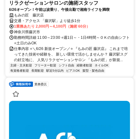
リラクゼーションサロンの施術スタッフ
6/26オープン！午前は波乗り、午後出勤で湘南ライフを満喫
もみの匠 藤沢店
交通・アクセス 「藤沢駅」より徒歩1分
1業務あたり 2,000円～4,100円（施術 60分）
神奈川県藤沢市
勤務時間詳細 11:00～23:00 ⭐週1日～・1日4時間～ＯＫの自由シフト
⭐土日のみOK
仕事内容 ⭐＼6/26 新規オープン／⭐ 『もみの匠 藤沢店』 これまで培
ってきた技術や経験を、 新しい環境で活かしませんか？ 藤沢駅スグ
の好立地に、 人気リラクゼーションサロン 「もみの匠」が新規...
主婦・主夫歓迎
フリーター歓迎
シフト自由
経験者歓迎
ネイルOK
有資格者歓迎
長期歓迎
駅近5分以内
ピアスOK
髪型・髪色自由
業務委託