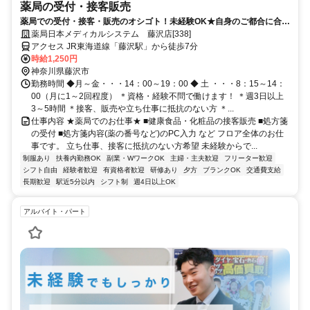
薬局の受付・接客販売
薬局での受付・接客・販売のオシゴト！未経験OK★自身のご都合に合わ
せた働き方が可能です！
薬局日本メディカルシステム 藤沢店[338]
アクセス JR東海道線「藤沢駅」から徒歩7分
時給1,250円
神奈川県藤沢市
勤務時間 ◆月～金・・・14：00～19：00 ◆ 土 ・・・8：15～14：
00（月に1～2回程度） ＊資格・経験不問で働けます！ ＊週3日以上
3～5時間 ＊接客、販売や立ち仕事に抵抗のない方 ＊...
仕事内容 ★薬局でのお仕事★ ■健康食品・化粧品の接客販売 ■処方箋
の受付 ■処方箋内容(薬の番号など)のPC入力 など フロア全体のお仕
事です。 立ち仕事、接客に抵抗のない方希望 未経験からで...
制服あり
扶養内勤務OK
副業・WワークOK
主婦・主夫歓迎
フリーター歓迎
シフト自由
経験者歓迎
有資格者歓迎
研修あり
夕方
ブランクOK
交通費支給
長期歓迎
駅近5分以内
シフト制
週4日以上OK
アルバイト・パート