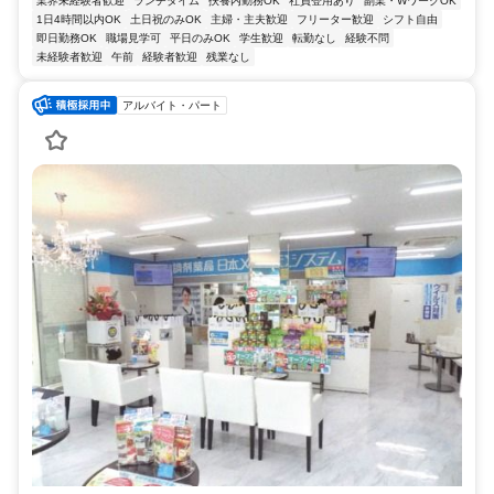
業界未経験者歓迎
ランチタイム
扶養内勤務OK
社員登用あり
副業・WワークOK
1日4時間以内OK
土日祝のみOK
主婦・主夫歓迎
フリーター歓迎
シフト自由
即日勤務OK
職場見学可
平日のみOK
学生歓迎
転勤なし
経験不問
未経験者歓迎
午前
経験者歓迎
残業なし
アルバイト・パート