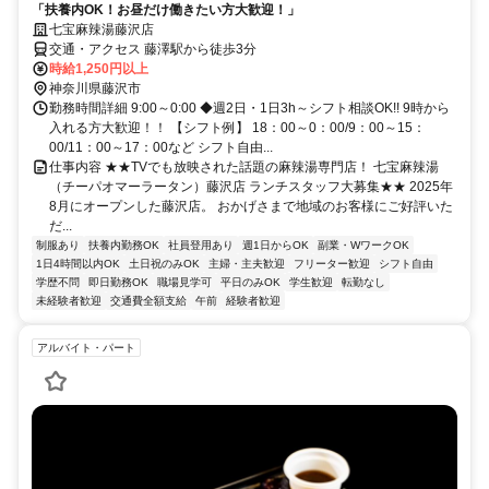
「扶養内OK！お昼だけ働きたい方大歓迎！」
七宝麻辣湯藤沢店
交通・アクセス 藤澤駅から徒歩3分
時給1,250円以上
神奈川県藤沢市
勤務時間詳細 9:00～0:00 ◆週2日・1日3h～シフト相談OK!! 9時から
入れる方大歓迎！！ 【シフト例】 18：00～0：00/9：00～15：
00/11：00～17：00など シフト自由...
仕事内容 ★★TVでも放映された話題の麻辣湯専門店！ 七宝麻辣湯
（チーパオマーラータン）藤沢店 ランチスタッフ大募集★★ 2025年
8月にオープンした藤沢店。 おかげさまで地域のお客様にご好評いた
だ...
制服あり
扶養内勤務OK
社員登用あり
週1日からOK
副業・WワークOK
1日4時間以内OK
土日祝のみOK
主婦・主夫歓迎
フリーター歓迎
シフト自由
学歴不問
即日勤務OK
職場見学可
平日のみOK
学生歓迎
転勤なし
未経験者歓迎
交通費全額支給
午前
経験者歓迎
アルバイト・パート