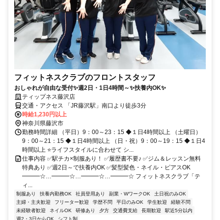
フィットネスクラブのフロントスタッフ
おしゃれが自由な受付✨週2日・1日4時間～✨扶養内OK✨
ティップネス藤沢店
交通・アクセス 「JR藤沢駅」南口より徒歩3分
時給1,230円以上
神奈川県藤沢市
勤務時間詳細 （平日）9：00～23：15 ◆１日4時間以上 （土曜日）
9：00～21：15 ◆１日4時間以上 （日・祝）9：00～19：15 ◆１日4
時間以上 ⭐ライフスタイルに合わせて シ...
仕事内容 ✅駅チカ×制服あり！ ✅履歴書不要♪ ✅ジム＆レッスン無料
特典あり ✅週2日～で扶養内OK ✅髪型髪色・ネイル・ピアスOK
━━━☆…━━━☆…━━━☆…━━━☆ フィットネスクラブ「テ
ィ...
制服あり
扶養内勤務OK
社員登用あり
副業・WワークOK
土日祝のみOK
主婦・主夫歓迎
フリーター歓迎
学歴不問
平日のみOK
学生歓迎
経験不問
未経験者歓迎
ネイルOK
研修あり
夕方
交通費支給
長期歓迎
駅近5分以内
週2・3日からOK
シフト制