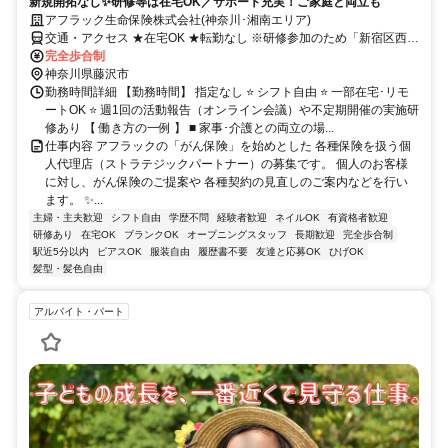
新規開拓なし✨研修等は在宅OK／サポート充実！ご家庭と両立も
アフラック生命保険株式会社(神奈川･湘南エリア)
交通・アクセス ★在宅OK ★転勤なし ※研修参加のため「新宿区西新
宿」への出社あり
完全歩合制
神奈川県藤沢市
勤務時間詳細 【勤務時間】 指定なし ⭐ シフト自由 ⭐ 一部在宅･リモ
ートOK ⭐ 週1回の活動報告（オンライン会議）や不定期開催の実施研
修あり 【 働き方の一例 】 ■ 家事･介護との両立の場...
仕事内容 アフラックの「がん保険」を始めとした 各種保険を扱う個
人代理店（ストラテジックパートナー）の募集です。 個人のお客様
に対し、がん保険のご提案や 各種契約の見直しのご案内などを行い
ます。 ✨...
主婦・主夫歓迎
シフト自由
学歴不問
経験者歓迎
ネイルOK
有資格者歓迎
研修あり
在宅OK
ブランクOK
オープニングスタッフ
長期歓迎
完全歩合制
駅近5分以内
ピアスOK
服装自由
履歴書不要
友達と応募OK
ひげOK
髪型・髪色自由
アルバイト・パート