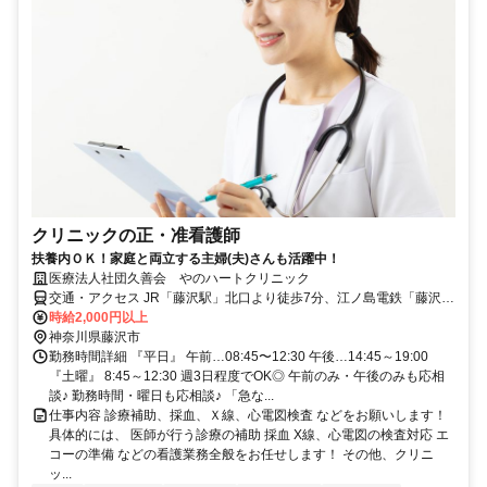
クリニックの正・准看護師
扶養内ＯＫ！家庭と両立する主婦(夫)さんも活躍中！
医療法人社団久善会 やのハートクリニック
交通・アクセス JR「藤沢駅」北口より徒歩7分、江ノ島電鉄「藤沢
駅」より徒歩12分
時給2,000円以上
神奈川県藤沢市
勤務時間詳細 『平日』 午前…08:45〜12:30 午後…14:45～19:00
『土曜』 8:45～12:30 週3日程度でOK◎ 午前のみ・午後のみも応相
談♪ 勤務時間・曜日も応相談♪ 「急な...
仕事内容 診療補助、採血、Ｘ線、心電図検査 などをお願いします！
具体的には、 医師が行う診療の補助 採血 X線、心電図の検査対応 エ
コーの準備 などの看護業務全般をお任せします！ その他、クリニ
ッ...