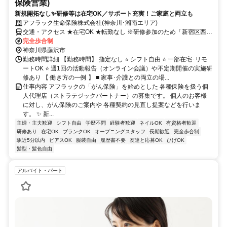
保険営業)
新規開拓なし✨研修等は在宅OK／サポート充実！ご家庭と両立も
アフラック生命保険株式会社(神奈川･湘南エリア)
交通・アクセス ★在宅OK ★転勤なし ※研修参加のため「新宿区西新
宿」への出社あり
完全歩合制
神奈川県藤沢市
勤務時間詳細 【勤務時間】 指定なし ⭐ シフト自由 ⭐ 一部在宅･リモ
ートOK ⭐ 週1回の活動報告（オンライン会議）や不定期開催の実施研
修あり 【 働き方の一例 】 ■ 家事･介護との両立の場...
仕事内容 アフラックの「がん保険」を始めとした 各種保険を扱う個
人代理店（ストラテジックパートナー）の募集です。 個人のお客様
に対し、がん保険のご案内や 各種契約の見直し提案などを行いま
す。 ✨ 新...
主婦・主夫歓迎
シフト自由
学歴不問
経験者歓迎
ネイルOK
有資格者歓迎
研修あり
在宅OK
ブランクOK
オープニングスタッフ
長期歓迎
完全歩合制
駅近5分以内
ピアスOK
服装自由
履歴書不要
友達と応募OK
ひげOK
髪型・髪色自由
アルバイト・パート