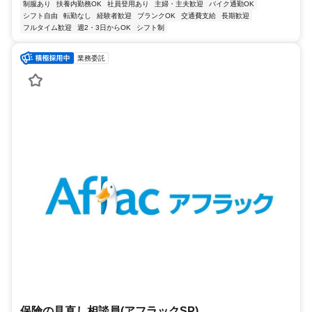
制服あり
扶養内勤務OK
社員登用あり
主婦・主夫歓迎
バイク通勤OK
シフト自由
転勤なし
経験者歓迎
ブランクOK
交通費支給
長期歓迎
フルタイム歓迎
週2・3日からOK
シフト制
業務委託
保険の見直し相談員(アフラックSP)