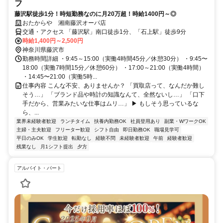
フ
藤沢駅徒歩1分！時短勤務なのに月20万超！時給1400円～◎
おたからや 湘南藤沢オーパ店
交通・アクセス 「藤沢駅」南口徒歩1分、「石上駅」徒歩9分
時給1,400円～2,500円
神奈川県藤沢市
勤務時間詳細 ・9:45～15:00（実働4時間45分／休憩30分） ・9:45〜
18:00（実働7時間15分／休憩60分） ・17:00～21:00（実働4時間）
・14:45〜21:00（実働5時...
仕事内容 こんな不安、ありませんか？ 「買取店って、なんだか難し
そう…」 「ブランド品や時計の知識なんて、全然ないし…」 「口下
手だから、営業みたいな仕事はムリ…」 ▶︎ もしそう思っているな
ら、...
業界未経験者歓迎
ランチタイム
扶養内勤務OK
社員登用あり
副業・WワークOK
主婦・主夫歓迎
フリーター歓迎
シフト自由
即日勤務OK
職場見学可
平日のみOK
学生歓迎
転勤なし
経験不問
未経験者歓迎
午前
経験者歓迎
残業なし
月1シフト提出
夕方
アルバイト・パート