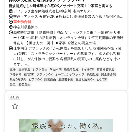
新規開拓なし✨研修等は在宅OK／サポート充実！ご家庭と両立も
アフラック生命保険株式会社(神奈川･湘南エリア)
交通・アクセス ★在宅OK ★転勤なし ※研修参加のため「新宿区西新
宿」への出社あり
完全歩合制
神奈川県藤沢市
勤務時間詳細 【勤務時間】 指定なし ⭐ シフト自由 ⭐ 一部在宅･リモ
ートOK ⭐ 週1回の活動報告（オンライン会議）や不定期開催の実施研
修あり 【 働き方の一例 】 ■ 家事･介護との両立の場...
仕事内容 アフラックの「がん保険」を始めとした 各種保険を扱う個
人代理店（ストラテジックパートナー）の募集です。 個人のお客様
に対し、がん保険のご提案や 各種契約の見直しのご案内などを行い
ます。 ⭐...
主婦・主夫歓迎
シフト自由
学歴不問
経験者歓迎
ネイルOK
有資格者歓迎
研修あり
在宅OK
ブランクOK
オープニングスタッフ
長期歓迎
完全歩合制
駅近5分以内
ピアスOK
服装自由
履歴書不要
友達と応募OK
ひげOK
髪型・髪色自由
正社員