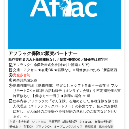
アフラック保険の販売パートナー
既存契約者のみ✨新規開拓なし／副業･兼業OK／研修等は在宅可
アフラック生命保険株式会社(神奈川･湘南エリア)
交通・アクセス ★在宅OK ★転勤なし ※研修参加のため「新宿区西新
宿」への出社あり
完全歩合制
神奈川県藤沢市
勤務時間詳細 【勤務時間】 指定なし ⭐ シフト自由 ⭐ 一部在宅･フル
リモートOK ⭐ 週1回の活動報告（オンライン会議）や不定期開催の実
施研修あり 【 働き方の一例 】 ■ 副業の場合 ⇒ 週...
仕事内容 アフラックの「がん保険」を始めとした 各種保険を扱う個
人代理店（ストラテジックパートナー）の募集です。 個人のお客様
に対し、がん保険のご提案や 各種契約の見直しのご案内などを行い
ます。 ⭐...
主婦・主夫歓迎
シフト自由
学歴不問
経験者歓迎
ネイルOK
有資格者歓迎
研修あり
在宅OK
ブランクOK
オープニングスタッフ
長期歓迎
完全歩合制