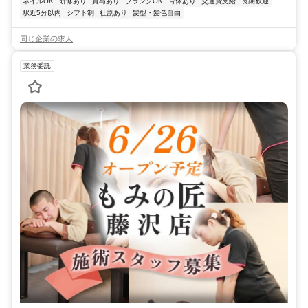
ネイルOK
研修あり
賞与あり
ブランクOK
育休あり
交通費支給
長期歓迎
駅近5分以内
シフト制
社割あり
髪型・髪色自由
同じ企業の求人
業務委託