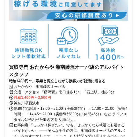
買取専門 おたからや 湘南藤沢オーパ店のアルバイト
スタッフ
時給1400円〜。学業と両立しながら接客力が就活に活きる
おたからや 湘南藤沢オーパ店
交通・アクセス 「藤沢駅」南口徒歩1分、「石上駅」徒歩9分
時給1,400円～2,500円
神奈川県藤沢市
勤務時間詳細 ・18:00～21:00（実働3時間） ・17:00～21:00（実働4
時間） ・14:45〜21:00（実働5時間30分／休憩45分） など ライフス
タイルに合わせた働き方を大切にし...
仕事内容 「しっかり稼ぎたい。でも、せっかくなら就活にも活きる
バイトがいい」—— そんな学生の方に、湘南藤沢オーパ店のアルバ
イトをおすすめします。 ここは、ただ時間を切り売りするバイトで