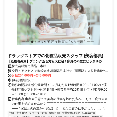
ドラッグストアでの化粧品販売スタッフ (美容部員)
【経験者募集】ブランクある方も大歓迎！家庭の両立にピッタリ◎
株式会社湘南薬品 本社
交通・アクセス ✨株式会社湘南薬品 本社✨「藤沢駅」より徒歩6分、
「石上駅」より徒歩4分
月給204,000円～245,000円
神奈川県藤沢市
勤務時間詳細 総労働時間：1ヶ月あたり166時間 9:00～21:00内で実
働8時間(シフト制) ■休憩1時間 ■残業月平均10時間 シフト例) ⏰9:00
～18:00 ⏰10:00～19:00...
仕事内容 出産や子育てで美容の仕事を離れた方へ。 もう一度コスメ
の仕事を始めませんか？ ￣￣￣￣￣￣￣￣￣￣￣￣￣￣￣￣￣￣￣
―― “ 家庭との両立が不安だけど、 また美容の仕事がしたい…。”...
主婦・主夫歓迎
フリーター歓迎
学歴不問
交通費全額支給
経験者歓迎