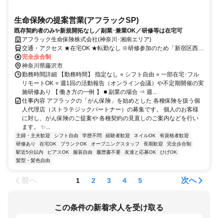
生命保険の提案営業(アフラックSP)
既存契約者のみ✨新規開拓なし／副業･兼業OK／研修等は在宅可
アフラック生命保険株式会社(神奈川･湘南エリア)
交通・アクセス ★在宅OK ★転勤なし ※研修参加のため「新宿区西新
宿」への出社あり
完全歩合制
神奈川県藤沢市
勤務時間詳細 【勤務時間】 指定なし ⭐ シフト自由 ⭐ 一部在宅･フル
リモートOK ⭐ 週1回の活動報告（オンライン会議）や不定期開催の実
施研修あり 【 働き方の一例 】 ■ 副業の場合 ⇒ 週...
仕事内容 アフラックの「がん保険」を始めとした 各種保険を扱う個
人代理店（ストラテジックパートナー）の募集です。 個人のお客様
に対し、がん保険のご提案や 各種契約の見直しのご案内などを行い
ます。 ✨...
主婦・主夫歓迎
シフト自由
学歴不問
経験者歓迎
ネイルOK
有資格者歓迎
研修あり
在宅OK
ブランクOK
オープニングスタッフ
長期歓迎
完全歩合制
駅近5分以内
ピアスOK
服装自由
履歴書不要
友達と応募OK
ひげOK
髪型・髪色自由
前へ
次へ
1
2
3
4
5
この条件の新着求人を受け取る