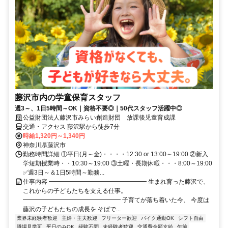
藤沢市内の学童保育スタッフ
週3～、1日5時間～OK｜資格不要◎｜50代スタッフ活躍中◎
公益財団法人藤沢市みらい創造財団 放課後児童育成課
交通・アクセス 藤沢駅から徒歩7分
時給1,320円～1,340円
神奈川県藤沢市
勤務時間詳細 ①平日(月～金)・・・・12:30 or 13:00～19:00 ②新入
学短期授業時・・10:30～19:00 ③土曜・長期休暇・・・8:00～19:00
✅週3日～＆1日5時間～勤務...
仕事内容 ━━━━━━━━━━━━━━━━ 生まれ育った藤沢で、
これからの子どもたちを支える仕事。
━━━━━━━━━━━━━━━━ 子育てが落ち着いた今、 今度は
藤沢の子どもたちの成長を そばで...
業界未経験者歓迎
主婦・主夫歓迎
フリーター歓迎
バイク通勤OK
シフト自由
職場見学可
平日のみOK
経験不問
未経験者歓迎
交通費全額支給
午前