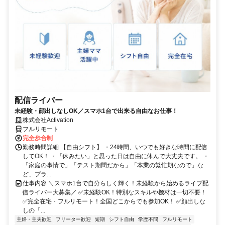
配信ライバー
未経験・顔出しなしOK／スマホ1台で出来る自由なお仕事！
株式会社Activation
フルリモート
完全歩合制
勤務時間詳細 【自由シフト】 ・24時間、いつでも好きな時間に配信
してOK！ ・「休みたい」と思った日は自由に休んで大丈夫です。 ・
「家庭の事情で」「テスト期間だから」「本業の繁忙期なので」な
ど、プラ...
仕事内容 ＼スマホ1台で自分らしく輝く！未経験から始めるライブ配
信ライバー大募集／ ✅未経験OK！特別なスキルや機材は一切不要！
✅完全在宅・フルリモート！全国どこからでも参加OK！ ✅顔出しな
しの「...
主婦・主夫歓迎
フリーター歓迎
短期
シフト自由
学歴不問
フルリモート