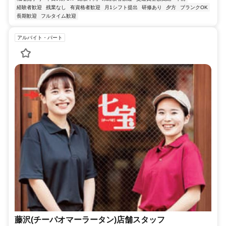
経験者歓迎
残業なし
有資格者歓迎
月1シフト提出
研修あり
夕方
ブランクOK
長期歓迎
フルタイム歓迎
アルバイト・パート
藤沢(チーパオマーラータン)店舗スタッフ