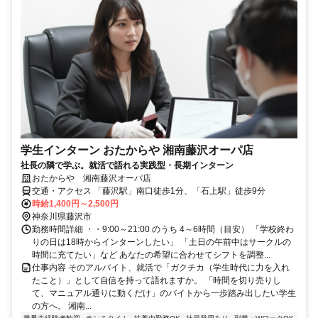
学生インターン おたからや 湘南藤沢オーパ店
社長の隣で学ぶ。就活で語れる実践型・長期インターン
おたからや 湘南藤沢オーパ店
交通・アクセス 「藤沢駅」南口徒歩1分、「石上駅」徒歩9分
時給1,400円～2,500円
神奈川県藤沢市
勤務時間詳細 ・・9:00～21:00 のうち 4～6時間（目安） 「学校終わ
りの日は18時からインターンしたい」 「土日の午前中はサークルの
時間に充てたい」など あなたの希望に合わせてシフトを調整...
仕事内容 そのアルバイト、就活で「ガクチカ（学生時代に力を入れ
たこと）」として自信を持って語れますか。 「時間を切り売りし
て、マニュアル通りに動くだけ」のバイトから一歩踏み出したい学生
の方へ。 湘南...