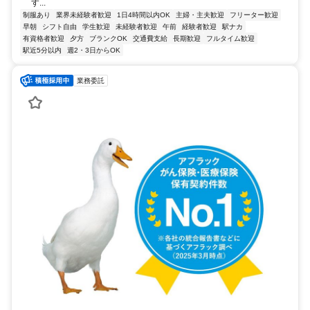
す...
制服あり
業界未経験者歓迎
1日4時間以内OK
主婦・主夫歓迎
フリーター歓迎
早朝
シフト自由
学生歓迎
未経験者歓迎
午前
経験者歓迎
駅ナカ
有資格者歓迎
夕方
ブランクOK
交通費支給
長期歓迎
フルタイム歓迎
駅近5分以内
週2・3日からOK
業務委託