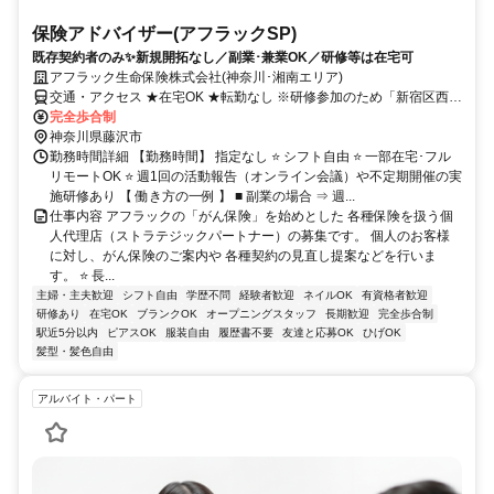
保険アドバイザー(アフラックSP)
既存契約者のみ✨新規開拓なし／副業･兼業OK／研修等は在宅可
アフラック生命保険株式会社(神奈川･湘南エリア)
交通・アクセス ★在宅OK ★転勤なし ※研修参加のため「新宿区西新
宿」への出社あり
完全歩合制
神奈川県藤沢市
勤務時間詳細 【勤務時間】 指定なし ⭐ シフト自由 ⭐ 一部在宅･フル
リモートOK ⭐ 週1回の活動報告（オンライン会議）や不定期開催の実
施研修あり 【 働き方の一例 】 ■ 副業の場合 ⇒ 週...
仕事内容 アフラックの「がん保険」を始めとした 各種保険を扱う個
人代理店（ストラテジックパートナー）の募集です。 個人のお客様
に対し、がん保険のご案内や 各種契約の見直し提案などを行いま
す。 ⭐ 長...
主婦・主夫歓迎
シフト自由
学歴不問
経験者歓迎
ネイルOK
有資格者歓迎
研修あり
在宅OK
ブランクOK
オープニングスタッフ
長期歓迎
完全歩合制
駅近5分以内
ピアスOK
服装自由
履歴書不要
友達と応募OK
ひげOK
髪型・髪色自由
アルバイト・パート