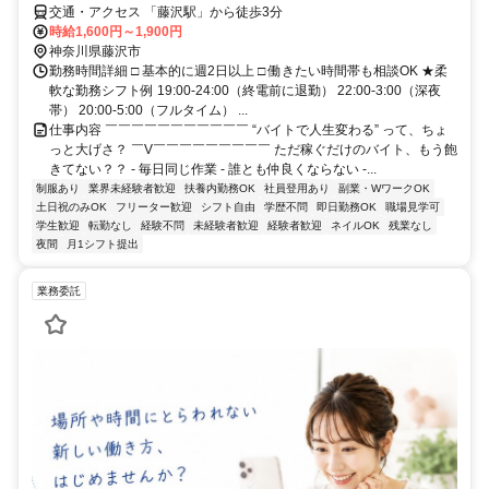
交通・アクセス 「藤沢駅」から徒歩3分
時給1,600円～1,900円
神奈川県藤沢市
勤務時間詳細 □ 基本的に週2日以上 □ 働きたい時間帯も相談OK ★柔
軟な勤務シフト例 19:00-24:00（終電前に退勤） 22:00-3:00（深夜
帯） 20:00-5:00（フルタイム） ...
仕事内容 ￣￣￣￣￣￣￣￣￣￣￣ “バイトで人生変わる” って、ちょ
っと大げさ？ ￣V￣￣￣￣￣￣￣￣￣ ただ稼ぐだけのバイト、もう飽
きてない？？ - 毎日同じ作業 - 誰とも仲良くならない -...
制服あり
業界未経験者歓迎
扶養内勤務OK
社員登用あり
副業・WワークOK
土日祝のみOK
フリーター歓迎
シフト自由
学歴不問
即日勤務OK
職場見学可
学生歓迎
転勤なし
経験不問
未経験者歓迎
経験者歓迎
ネイルOK
残業なし
夜間
月1シフト提出
業務委託