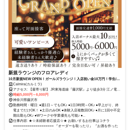
新規ラウンジのフロアレディ
10月新規NEW OPEN！ガールズラウンジ！入店祝い金10万円！学生/未
経験／移籍／復帰すべて歓迎！
Calmira(カルミラ)
アクセス: 【最寄り駅】 JR東海道線『藤沢駅』より徒歩3分 江ノ電
『藤沢駅』より徒歩3分
時給5,000円～6,000円
神奈川県藤沢市
勤務時間・曜日: ●週1日～でもOK♪ ●1日3時間～OK♪ ●早上がり、終
電までだけOK！ ●土日のみOK ●体験入店複数回OK♪ ●月に1回や不定
期出勤もOK♪ ●Wワークや学業優先も可能♪ ●...
仕事内容: ★☆未経験者応援店☆★ お願いするお仕事はコチラ
==================== 『オーダーを取ったり』 『お酒を作った