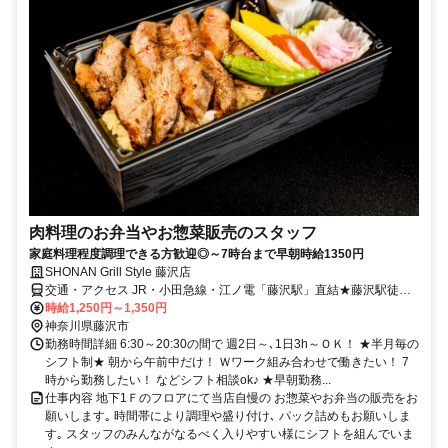
肉料理のお弁当やお惣菜販売のスタッフ
家庭料理程度調理できる方歓迎◎～7時台まで早朝時給1350円
SHONAN Grill Style 藤沢店
交通・アクセス JR・小田急線・江ノ電「藤沢駅」直結★藤沢駅徒歩1
分★
時給1,250円～1,350円
神奈川県藤沢市
勤務時間詳細 6:30～20:30の間で 週2日～､1日3h～ＯＫ！ ★半月毎の
シフト制★ 朝から午前中だけ！ Ｗワーク組み合わせで働きたい！ 7
時から勤務したい！ などシフト相談ok♪ ★早朝勤務...
仕事内容 地下1Ｆのフロアにて当店自慢の お惣菜やお弁当の販売をお
願いします｡ 時間帯により調理や盛り付け､ パック詰めもお願いしま
す｡ スタッフのみんながなるべく入りやすい様にシフトを組んでいま