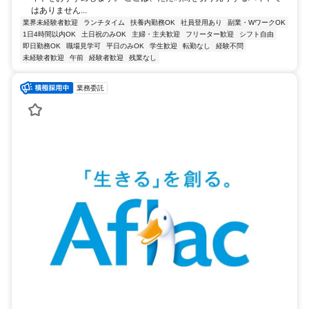
はありません...
業界未経験者歓迎
ランチタイム
扶養内勤務OK
社員登用あり
副業・WワークOK
1日4時間以内OK
土日祝のみOK
主婦・主夫歓迎
フリーター歓迎
シフト自由
即日勤務OK
職場見学可
平日のみOK
学生歓迎
転勤なし
経験不問
未経験者歓迎
午前
経験者歓迎
残業なし
業務委託