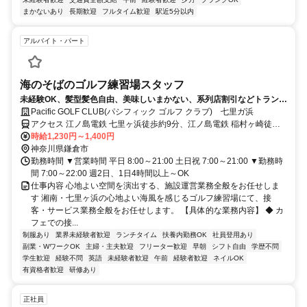
まかないあり
長期歓迎
フルタイム歓迎
駅近5分以内
アルバイト・パート
海のそばのゴルフ練習場スタッフ
未経験OK、髪型髪色自由、美味しいまかない、系列店割引などトランジ
ットならではの厚待遇♪丁寧な研修で安心してスタート！海のそばのゴル
Pacific GOLF CLUB(パシフィック ゴルフ クラブ) 七里ガ浜
フ練習場のカフェで働こう！
アクセス 江ノ島電鉄 七里ヶ浜徒歩約9分、江ノ島電鉄 稲村ヶ崎徒歩
約17分、江ノ島電鉄 鎌倉高校前東口徒歩約20分 江ノ電七里ヶ浜駅 徒
時給1,230円～1,400円
歩8分
神奈川県鎌倉市
勤務時間 ▼営業時間 平日 8:00～21:00 土日祝 7:00～21:00 ▼勤務時
間 7:00～22:00 週2日、1日4時間以上～OK
仕事内容 心地よい空間を演出する、施設運営業務全般をお任せしま
す 湘南・七里ヶ浜の心地よい海風を感じるゴルフ練習場にて、接
客・サービス業務全般をお任せします。 【具体的な業務内容】 ◆ カ
フェでの接...
制服あり
業界未経験者歓迎
ランチタイム
扶養内勤務OK
社員登用あり
副業・WワークOK
主婦・主夫歓迎
フリーター歓迎
早朝
シフト自由
学歴不問
学生歓迎
経験不問
英語
未経験者歓迎
午前
経験者歓迎
ネイルOK
有資格者歓迎
研修あり
正社員