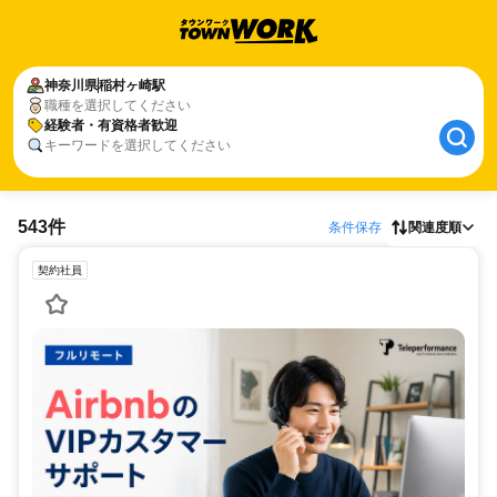
神奈川県
稲村ヶ崎駅
職種を選択してください
経験者・有資格者歓迎
キーワードを選択してください
543件
条件保存
関連度順
契約社員