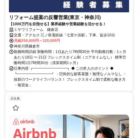
リフォーム提案の反響営業(東京・神奈川)
【1000万円を目指せる】業界経験や営業経験を活かせる！
ミサワリフォーム 鎌倉店
交通・アクセス 江ノ島電鉄線「七里ケ浜駅」下車、徒歩10分
月給250,000円～320,000円
神奈川県鎌倉市
勤務時間詳細 実働時間：1日あたり7時間30分 平均勤務日数：1ヶ月
あたり18日 〜 21日 フレックスタイム制（コアタイムなし） 標準労
働時間1日7時間30分（清算期間1ヶ月）
仕事内容 ┏━━━━━━━━━┓ ◆ この求人のポイント ◆
┗━━━━━━━━━┛ ・圧倒的な顧客基盤！無理なノルマなし ・
抜群のワークライフバランス！ フレックスタイム制で柔軟な働き方
・報奨金...
正社員