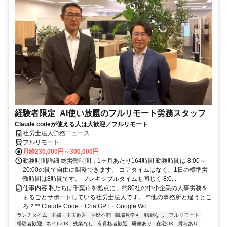
経験者限定_AI使い放題のフルリモート労務スタッフ
Claude codeが使える人は大歓迎／フルリモート
社労士法人労務ニュース
フルリモート
月給230,000円～300,000円
勤務時間詳細 総労働時間：1ヶ月あたり164時間 勤務時間は 8:00～
20:00の間で自由に調整できます。 コアタイムはなく、1日の標準労
働時間は8時間です。 フレキシブルタイムも同じく 8:0...
仕事内容 私たちは千葉市を拠点に、約80社の中小企業の人事労務を
まるごとサポートしている社労士法人です。 **他の事務所と違うとこ
ろ？** Claude Code・ChatGPT・Google Wo...
ランチタイム
主婦・主夫歓迎
学歴不問
職場見学可
転勤なし
フルリモート
経験者歓迎
ネイルOK
残業なし
有資格者歓迎
研修あり
在宅OK
賞与あり