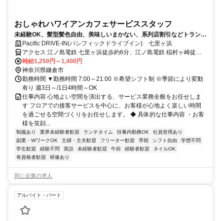
おしゃれハワイアンカフェサービススタッフ
未経験OK、髪型髪色自由、美味しいまかない、系列店割引などトランジ
ットならではの厚待遇♪丁寧な研修で安心してスタート！サーフカルチャ
Pacific DRIVE-IN(パシフィックドライブイン) 七里ヶ浜
ーや心地よい音楽が流れる開放的な空間で働こう！
アクセス 江ノ島電鉄 七里ヶ浜徒歩約6分、江ノ島電鉄 稲村ヶ崎徒歩
約11分、江ノ島電鉄 鎌倉高校前東口徒歩約15分 江ノ島電鉄 七里ヶ浜
時給1,250円～1,400円
駅 徒歩5分
神奈川県鎌倉市
勤務時間 ▼勤務時間 7:00～21:00 ※希望シフト制 ※季節により変動
有り 週3日～/1日4時間～OK
仕事内容 心地よい空間を演出する、サービス業務全般をお任せしま
す フロアでの接客サービスを中心に、お客様が心地よく楽しい時間
を過ごせる空間づくりをお任せします。 ◆ 具体的な仕事内容 ・お客
様を笑顔...
制服あり
業界未経験者歓迎
ランチタイム
扶養内勤務OK
社員登用あり
副業・WワークOK
主婦・主夫歓迎
フリーター歓迎
早朝
シフト自由
学歴不問
学生歓迎
経験不問
英語
未経験者歓迎
午前
経験者歓迎
ネイルOK
有資格者歓迎
研修あり
同じ企業の求人
アルバイト・パート