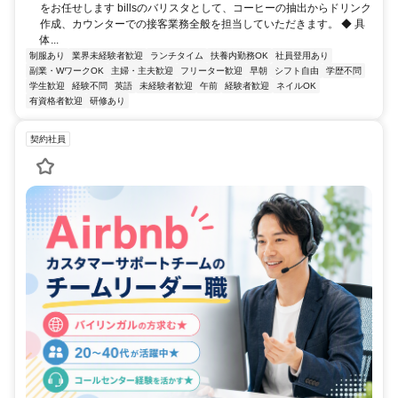
をお任せします billsのバリスタとして、コーヒーの抽出からドリンク
作成、カウンターでの接客業務全般を担当していただきます。 ◆ 具
体...
制服あり
業界未経験者歓迎
ランチタイム
扶養内勤務OK
社員登用あり
副業・WワークOK
主婦・主夫歓迎
フリーター歓迎
早朝
シフト自由
学歴不問
学生歓迎
経験不問
英語
未経験者歓迎
午前
経験者歓迎
ネイルOK
有資格者歓迎
研修あり
契約社員