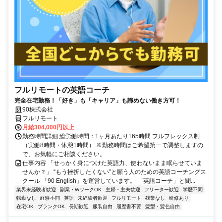
フルリモートの英語コーチ
完全在宅勤務！「好き」も「キャリア」も諦めない働き方可！
90株式会社
フルリモート
月給304,000円以上
勤務時間詳細 総労働時間：1ヶ月あたり165時間 フルフレックス制
（実働8時間・休憩1時間） ※勤務時間はご希望第一で調整しますの
で、お気軽にご相談ください。
仕事内容 「せっかく身につけた英語力、使わないまま眠らせていま
せんか？」 “もう挫折したくない”と願う人のための英語コーチングス
クール 「90 English」を運営しています。 「英語コーチ」と聞...
業界未経験者歓迎
副業・WワークOK
主婦・主夫歓迎
フリーター歓迎
学歴不問
転勤なし
経験不問
英語
未経験者歓迎
フルリモート
残業なし
研修あり
在宅OK
ブランクOK
長期歓迎
服装自由
履歴書不要
髪型・髪色自由