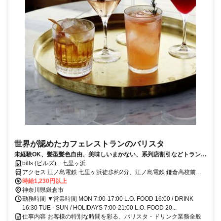
世界が認めたカフェレストランのバリスタ
未経験OK、髪型髪色自由、美味しいまかない、系列店割引などトランジ
ットならではの厚待遇♪丁寧な研修で安心してスタート！著名人にも愛さ
bills (ビルズ) 七里ヶ浜
れ、各国メディアで「世界一の朝食」と称されたbillsでこだわりのコー
アクセス 江ノ島電鉄 七里ヶ浜徒歩約2分、江ノ島電鉄 鎌倉高校前東
ヒーと洗練されたサービスを提供しませんか？
口徒歩約11分、江ノ島電鉄 稲村ヶ崎徒歩約15分 江ノ島電鉄 七里ヶ浜
時給1,230円以上
駅 徒歩1分
神奈川県鎌倉市
勤務時間 ▼営業時間 MON 7:00-17:00 L.O. FOOD 16:00 / DRINK
16:30 TUE - SUN / HOLIDAYS 7:00-21:00 L.O. FOOD 20...
仕事内容 お客様の特別な時間を彩る、バリスタ・ドリンク業務全般