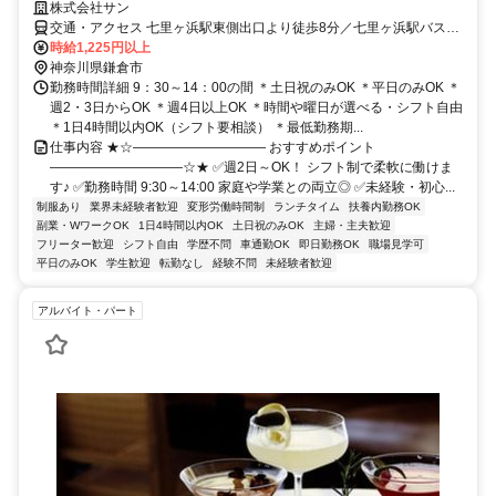
株式会社サン
交通・アクセス 七里ヶ浜駅東側出口より徒歩8分／七里ヶ浜駅バス停
より無料シャトルバスで約5分／路線バス「七里ヶ浜循環」乗車約5
時給1,225円以上
分、「潮騒通り」停下車徒歩1分／朝比奈ICより車で30分／鎌倉駅よ
神奈川県鎌倉市
り車で20分
勤務時間詳細 9：30～14：00の間 ＊土日祝のみOK ＊平日のみOK ＊
週2・3日からOK ＊週4日以上OK ＊時間や曜日が選べる・シフト自由
＊1日4時間以内OK（シフト要相談） ＊最低勤務期...
仕事内容 ★☆―――――――――― おすすめポイント
――――――――――☆★ ✅週2日～OK！ シフト制で柔軟に働けま
す♪ ✅勤務時間 9:30～14:00 家庭や学業との両立◎ ✅未経験・初心...
制服あり
業界未経験者歓迎
変形労働時間制
ランチタイム
扶養内勤務OK
副業・WワークOK
1日4時間以内OK
土日祝のみOK
主婦・主夫歓迎
フリーター歓迎
シフト自由
学歴不問
車通勤OK
即日勤務OK
職場見学可
平日のみOK
学生歓迎
転勤なし
経験不問
未経験者歓迎
アルバイト・パート