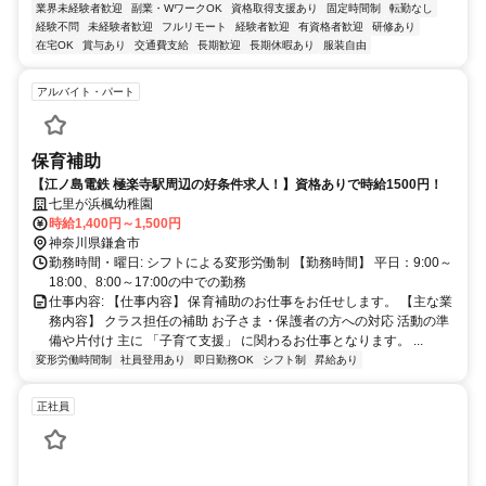
業界未経験者歓迎
副業・WワークOK
資格取得支援あり
固定時間制
転勤なし
経験不問
未経験者歓迎
フルリモート
経験者歓迎
有資格者歓迎
研修あり
在宅OK
賞与あり
交通費支給
長期歓迎
長期休暇あり
服装自由
アルバイト・パート
保育補助
【江ノ島電鉄 極楽寺駅周辺の好条件求人！】資格ありで時給1500円！
七里が浜楓幼稚園
時給1,400円～1,500円
神奈川県鎌倉市
勤務時間・曜日: シフトによる変形労働制 【勤務時間】 平日：9:00～
18:00、8:00～17:00の中での勤務
仕事内容: 【仕事内容】 保育補助のお仕事をお任せします。 【主な業
務内容】 クラス担任の補助 お子さま・保護者の方への対応 活動の準
備や片付け 主に 「子育て支援」 に関わるお仕事となります。 ...
変形労働時間制
社員登用あり
即日勤務OK
シフト制
昇給あり
正社員