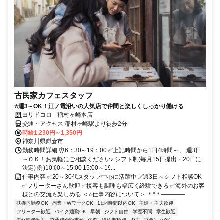
古民家カフェスタッフ
⭐週3～OK！江ノ電沿いの人気店で仲間と楽しくしっかり働ける
ヨリドコロ 稲村ヶ崎本店
交通・アクセス 稲村ヶ崎駅より徒歩2分
時給1,230円～1,350円
神奈川県鎌倉市
勤務時間詳細 ⏰6：30～19：00 ✅上記時間から1日4時間～、 週3日
～ＯＫ！お気軽にご相談ください♪ シフト制(毎月15日提出・20日に
決定) 例)10:00～15:00 15:00～19...
仕事内容 ✅20～30代スタッフ中心に活躍中 ✅週3日～シフト相談OK
✅フリーターさん歓迎 ✅接客も調理も幅広く経験できる ✅海外のお客
様との交流も楽しめる ＜⭐仕事内容について＞ ＊*＊――――...
扶養内勤務OK
副業・WワークOK
1日4時間以内OK
主婦・主夫歓迎
フリーター歓迎
バイク通勤OK
早朝
シフト自由
学歴不問
学生歓迎
未経験者歓迎
交通費全額支給
午前
経験者歓迎
夕方
ブランクOK