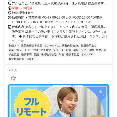
れ、各国メディアで「世界一の朝食」と称されたbillsで働こう！
アクセス 江ノ島電鉄 七里ヶ浜徒歩約2分、江ノ島電鉄 鎌倉高校前東
口徒歩約11分、江ノ島電鉄 稲村ヶ崎徒歩約15分 江ノ島電鉄 七里ヶ浜
時給1,230円以上
駅 徒歩1分
神奈川県鎌倉市
勤務時間 ▼営業時間 MON 7:00-17:00 L.O. FOOD 16:00 / DRINK
16:30 TUE - SUN / HOLIDAYS 7:00-21:00 L.O. FOOD 20...
仕事内容 接客なしで集中できる！キッチン内での食器・調理器具の
洗浄業務 厨房内での洗い場（スクラリ）業務をメインにお任せしま
す。 ◆ 具体的な仕事内容 ・お客様が使用されたお皿、グラス、カト
ラリーの...
制服あり
業界未経験者歓迎
ランチタイム
扶養内勤務OK
社員登用あり
副業・WワークOK
主婦・主夫歓迎
フリーター歓迎
早朝
シフト自由
学歴不問
学生歓迎
経験不問
英語
未経験者歓迎
午前
経験者歓迎
ネイルOK
有資格者歓迎
研修あり
正社員