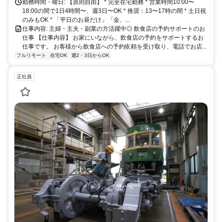
勤務時間・曜日: 【原則自由】 * 完全在宅勤務 * 営業時間10:00〜
18:00の間で1日4時間〜、週3日〜OK * 推奨：13〜17時の間 * 土日祝
のみもOK * 「平日のお昼だけ」「金、...
仕事内容: 主婦・主夫・副業の方活躍中◎ 飲食店の予約サポートのお
仕事 【仕事内容】 お家にいながら、飲食店の予約をサポートするお
仕事です。 お客様から飲食店への予約依頼を受け取り、電話でお店...
フルリモート
在宅OK
週2・3日からOK
正社員