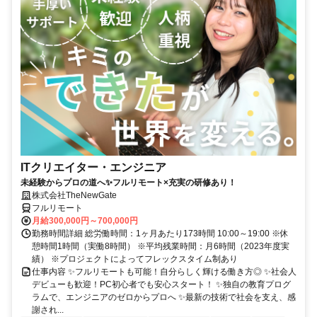
ITクリエイター・エンジニア
未経験からプロの道へ✨フルリモート×充実の研修あり！
株式会社TheNewGate
フルリモート
月給300,000円～700,000円
勤務時間詳細 総労働時間：1ヶ月あたり173時間 10:00～19:00 ※休
憩時間1時間（実働8時間） ※平均残業時間：月6時間（2023年度実
績） ※プロジェクトによってフレックスタイム制あり
仕事内容 ✨フルリモートも可能！自分らしく輝ける働き方◎ ✨社会人
デビューも歓迎！PC初心者でも安心スタート！ ✨独自の教育プログ
ラムで、エンジニアのゼロからプロへ ✨最新の技術で社会を支え、感
謝され...