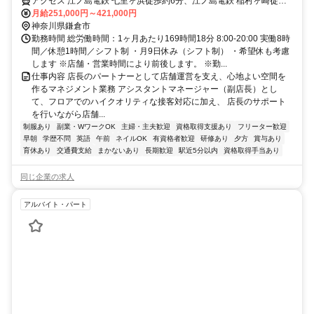
日111日・月9日休みで連休や長期休暇も取得可能！サーフカルチャーや
アクセス 江ノ島電鉄 七里ヶ浜徒歩約6分、江ノ島電鉄 稲村ヶ崎徒歩
心地よい音楽が流れる開放的な空間で、店舗運営のサポートやチームマ
約11分、江ノ島電鉄 鎌倉高校前東口徒歩約15分 江ノ島電鉄 七里ヶ浜
月給251,000円～421,000円
ネジメントをお任せ
駅 徒歩5分
神奈川県鎌倉市
勤務時間 総労働時間：1ヶ月あたり169時間18分 8:00-20:00 実働8時
間／休憩1時間／シフト制 ・月9日休み（シフト制） ・希望休も考慮
します ※店舗・営業時間により前後します。 ※勤...
仕事内容 店長のパートナーとして店舗運営を支え、心地よい空間を
作るマネジメント業務 アシスタントマネージャー（副店長）とし
て、フロアでのハイクオリティな接客対応に加え、 店長のサポート
を行いながら店舗...
制服あり
副業・WワークOK
主婦・主夫歓迎
資格取得支援あり
フリーター歓迎
早朝
学歴不問
英語
午前
ネイルOK
有資格者歓迎
研修あり
夕方
賞与あり
育休あり
交通費支給
まかないあり
長期歓迎
駅近5分以内
資格取得手当あり
同じ企業の求人
アルバイト・パート