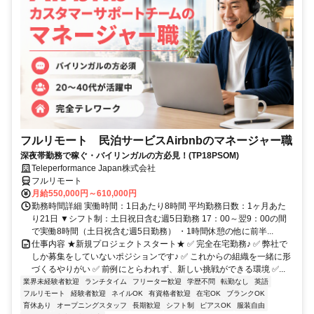
フルリモート 民泊サービスAirbnbのマネージャー職
深夜帯勤務で稼ぐ・バイリンガルの方必見！(TP18PSOM)
Teleperformance Japan株式会社
フルリモート
月給550,000円～610,000円
勤務時間詳細 実働時間：1日あたり8時間 平均勤務日数：1ヶ月あた
り21日 ▼シフト制：土日祝日含む週5日勤務 17：00～翌9：00の間
で実働8時間（土日祝含む週5日勤務） ・1時間休憩の他に前半...
仕事内容 ★新規プロジェクトスタート★ ✅ 完全在宅勤務♪ ✅ 弊社で
しか募集をしていないポジションです♪ ✅ これからの組織を一緒に形
づくるやりがい ✅ 前例にとらわれず、新しい挑戦ができる環境 ✅...
業界未経験者歓迎
ランチタイム
フリーター歓迎
学歴不問
転勤なし
英語
フルリモート
経験者歓迎
ネイルOK
有資格者歓迎
在宅OK
ブランクOK
育休あり
オープニングスタッフ
長期歓迎
シフト制
ピアスOK
服装自由