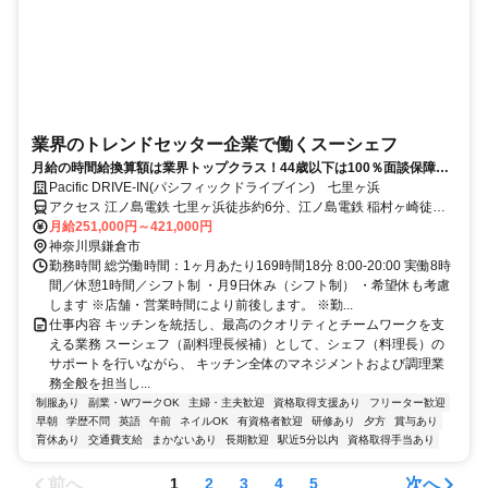
業界のトレンドセッター企業で働くスーシェフ
月給の時間給換算額は業界トップクラス！44歳以下は100％面談保障！
履歴書・志望動機・自己PR不要のカジュアル面談からスタート！年間休
Pacific DRIVE-IN(パシフィックドライブイン) 七里ヶ浜
日111日・月9日休みで連休や長期休暇も取得可能！サーフカルチャーや
アクセス 江ノ島電鉄 七里ヶ浜徒歩約6分、江ノ島電鉄 稲村ヶ崎徒歩
心地よい音楽が流れる開放的な空間で、チームの統括やクオリティ管理
約11分、江ノ島電鉄 鎌倉高校前東口徒歩約15分 江ノ島電鉄 七里ヶ浜
月給251,000円～421,000円
をお任せ(副料理長)
駅 徒歩5分
神奈川県鎌倉市
勤務時間 総労働時間：1ヶ月あたり169時間18分 8:00-20:00 実働8時
間／休憩1時間／シフト制 ・月9日休み（シフト制） ・希望休も考慮
します ※店舗・営業時間により前後します。 ※勤...
仕事内容 キッチンを統括し、最高のクオリティとチームワークを支
える業務 スーシェフ（副料理長候補）として、シェフ（料理長）の
サポートを行いながら、 キッチン全体のマネジメントおよび調理業
務全般を担当し...
制服あり
副業・WワークOK
主婦・主夫歓迎
資格取得支援あり
フリーター歓迎
早朝
学歴不問
英語
午前
ネイルOK
有資格者歓迎
研修あり
夕方
賞与あり
育休あり
交通費支給
まかないあり
長期歓迎
駅近5分以内
資格取得手当あり
前へ
次へ
1
2
3
4
5