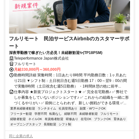
フルリモート 民泊サービスAirbnbのカスタマーサポ
ート
深夜帯勤務で稼ぎたい方必見！未経験歓迎✨(TP18PSM)
Teleperformance Japan株式会社
フルリモート
月給330,000円～360,000円
勤務時間詳細 実働時間：1日あたり8時間 平均勤務日数：1ヶ月あた
り21日 ▼シフト制：土日祝日含む週5日勤務 17：00～翌9：00の間
で実働8時間（土日祝含む週5日勤務） ・1時間休憩の他に前半...
仕事内容 ★新規プロジェクトスタート★ ✅ 完全在宅勤務♪ ✅ 弊社で
しか募集をしていないポジションです♪ ✅ これからの組織を一緒に形
づくるやりがい ✅ 前例にとらわれず、新しい挑戦ができる環境 ✅...
業界未経験者歓迎
ランチタイム
社員登用あり
副業・WワークOK
フリーター歓迎
学歴不問
転勤なし
経験不問
未経験者歓迎
フルリモート
経験者歓迎
ネイルOK
有資格者歓迎
研修あり
在宅OK
ブランクOK
育休あり
オープニングスタッフ
長期歓迎
シフト制
同じ企業の求人