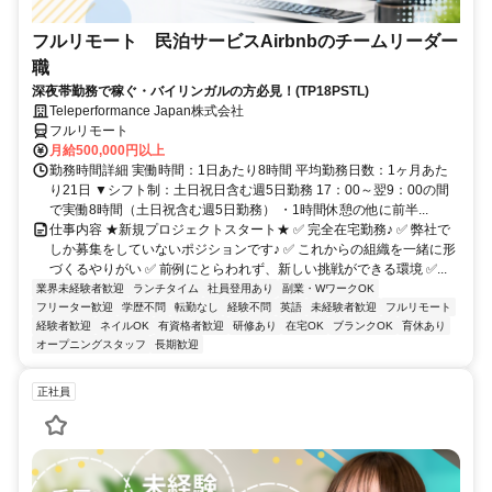
フルリモート 民泊サービスAirbnbのチームリーダー
職
深夜帯勤務で稼ぐ・バイリンガルの方必見！(TP18PSTL)
Teleperformance Japan株式会社
フルリモート
月給500,000円以上
勤務時間詳細 実働時間：1日あたり8時間 平均勤務日数：1ヶ月あた
り21日 ▼シフト制：土日祝日含む週5日勤務 17：00～翌9：00の間
で実働8時間（土日祝含む週5日勤務） ・1時間休憩の他に前半...
仕事内容 ★新規プロジェクトスタート★ ✅ 完全在宅勤務♪ ✅ 弊社で
しか募集をしていないポジションです♪ ✅ これからの組織を一緒に形
づくるやりがい ✅ 前例にとらわれず、新しい挑戦ができる環境 ✅...
業界未経験者歓迎
ランチタイム
社員登用あり
副業・WワークOK
フリーター歓迎
学歴不問
転勤なし
経験不問
英語
未経験者歓迎
フルリモート
経験者歓迎
ネイルOK
有資格者歓迎
研修あり
在宅OK
ブランクOK
育休あり
オープニングスタッフ
長期歓迎
正社員