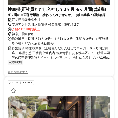
検車掛(正社員ただし入社して3ヶ月~6ヶ月間は試雇)
江ノ電の車両保守業務に携わってみませんか。（検車業務：経験者採
用）
江ノ島電鉄株式会社
交通アクセス 江ノ島電鉄 極楽寺駅下車徒歩２分
月給239,500円以上
神奈川県鎌倉市
勤務曜日・時間 ８時３０分～１６時３０分（休憩６０分） ※実務経
験を積んだのち泊まり勤務あり
募集要項 職種 検車掛（正社員ただし入社して３ヶ月～６ヶ月間は試
雇） 雇用形態 正社員 仕事内容 極楽寺駅にある検車区にて、鉄道車両
等の保守管理業務を担当するお仕事です。 当社に在籍している16編...
固定時間制
同じ企業の求人
アルバイト・パート