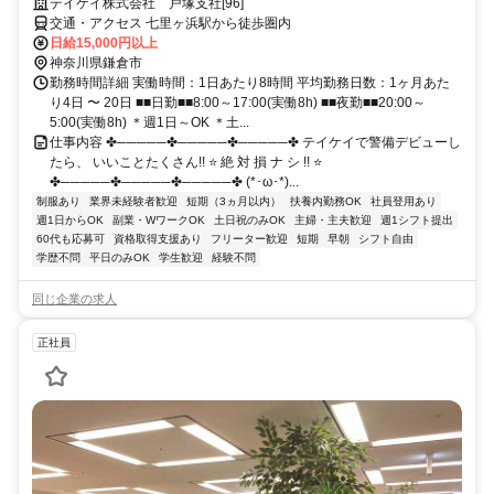
テイケイ株式会社 戸塚支社[96]
交通・アクセス 七里ヶ浜駅から徒歩圏内
日給15,000円以上
神奈川県鎌倉市
勤務時間詳細 実働時間：1日あたり8時間 平均勤務日数：1ヶ月あた
り4日 〜 20日 ■■日勤■■8:00～17:00(実働8h) ■■夜勤■■20:00～
5:00(実働8h) ＊週1日～OK ＊土...
仕事内容 ✤─────✤─────✤─────✤ テイケイで警備デビューし
たら、 いいことたくさん!! ⭐ 絶 対 損 ナ シ !! ⭐
✤─────✤─────✤─────✤ (*･ω･*)...
制服あり
業界未経験者歓迎
短期（3ヵ月以内）
扶養内勤務OK
社員登用あり
週1日からOK
副業・WワークOK
土日祝のみOK
主婦・主夫歓迎
週1シフト提出
60代も応募可
資格取得支援あり
フリーター歓迎
短期
早朝
シフト自由
学歴不問
平日のみOK
学生歓迎
経験不問
同じ企業の求人
正社員