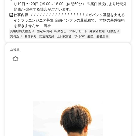
り19日 〜 20日 ⏰9:00～18:00（休憩60分） ※案件状況により時間外
勤務が 発生する場合がございます。
仕事内容 _/_/_/_/_/_/_/_/_/_/_/_/_/_/_/_/_/_/ メガバンク基盤を支える
インフラエンジニア募集 金融インフラの最前線で、 本物の基盤技術
を磨きませんか。 当社...
資格取得支援あり
固定時間制
転勤なし
フルリモート
経験者歓迎
研修あり
賞与あり
育休あり
交通費支給
土日祝休み
ひげOK
髪型・髪色自由
正社員