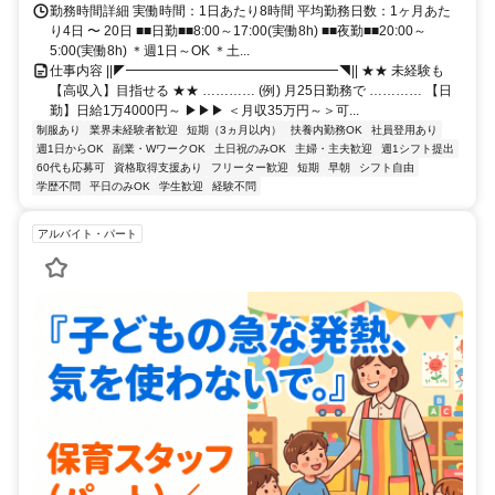
勤務時間詳細 実働時間：1日あたり8時間 平均勤務日数：1ヶ月あた
り4日 〜 20日 ■■日勤■■8:00～17:00(実働8h) ■■夜勤■■20:00～
5:00(実働8h) ＊週1日～OK ＊土...
仕事内容 ||◤━━━━━━━━━━━━━━━━◥|| ★★ 未経験も
【高収入】目指せる ★★ ………… (例) 月25日勤務で ………… 【日
勤】日給1万4000円～ ▶▶▶ ＜月収35万円～＞可...
制服あり
業界未経験者歓迎
短期（3ヵ月以内）
扶養内勤務OK
社員登用あり
週1日からOK
副業・WワークOK
土日祝のみOK
主婦・主夫歓迎
週1シフト提出
60代も応募可
資格取得支援あり
フリーター歓迎
短期
早朝
シフト自由
学歴不問
平日のみOK
学生歓迎
経験不問
アルバイト・パート