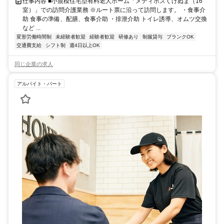
仕事内容 ■小規模住宅型有料老人ホーム「メディホスくげぬま（16
室）」での訪問介護業務 ※ルート票に沿って訪問します。 ・食事介
助 食事の準備、配膳、食事介助 ・排泄介助 トイレ誘導、オムツ交換
など ...
変形労働時間制
未経験者歓迎
経験者歓迎
研修あり
制服貸与
ブランクOK
交通費支給
シフト制
週4日以上OK
同じ企業の求人
アルバイト・パート