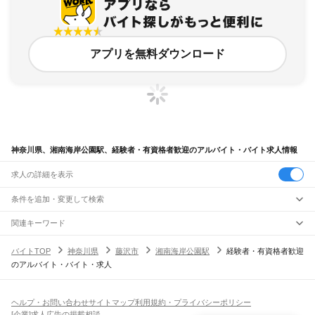
アプリを無料ダウンロード
神奈川県、湘南海岸公園駅、経験者・有資格者歓迎のアルバイト・バイト求人情報
求人の詳細を表示
条件を追加・変更して検索
市区町村を追加・変更
関連キーワード
完全在宅ワーク 全国
シール貼り 在宅
現在地周辺
ガチャガチャ
犬カフェ
神奈川県
駅を追加・変更
バイトTOP
神奈川県
藤沢市
湘南海岸公園駅
経験者・有資格者歓迎
神奈川県
すべて
のアルバイト・バイト・求人
横浜市
すべて
職種を追加・変更
JR東海道本線(東京～熱海)
鶴見区
神奈川区
西区
中区
南区
保土ケ谷区
磯子区
金沢区
港北区
戸塚区
港南区
川崎駅
横浜駅
戸塚駅
大船駅
藤沢駅
辻堂駅
茅ケ崎駅
平塚駅
大磯駅
二宮駅
国府津駅
飲食・フードサービス
旭区
緑区
瀬谷区
栄区
泉区
青葉区
都筑区
特徴を追加・変更
鴨宮駅
小田原駅
早川駅
根府川駅
真鶴駅
湯河原駅
飲食・フードサービス
すべて
ヘルプ・お問い合わせ
サイトマップ
利用規約・プライバシーポリシー
川崎市
すべて
ホールスタッフ
キッチンスタッフ
皿洗い・洗い場
精肉・鮮魚加工
給食調理
人気
[企業]求人広告の掲載相談