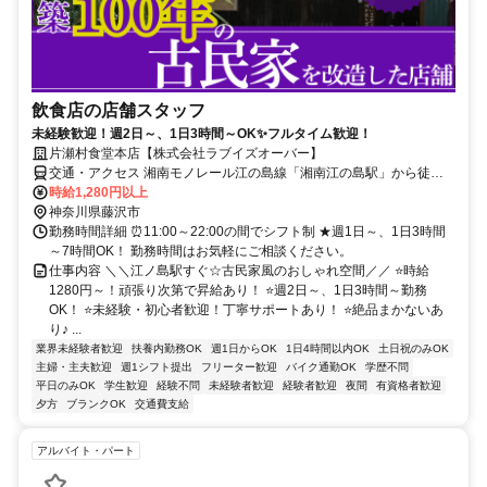
飲食店の店舗スタッフ
未経験歓迎！週2日～、1日3時間～OK✨フルタイム歓迎！
片瀬村食堂本店【株式会社ラブイズオーバー】
交通・アクセス 湘南モノレール江の島線「湘南江の島駅」から徒歩1
分、 江ノ島電鉄線「江ノ島駅」 徒歩1分 ★自転車・バイク通勤OK ★
時給1,280円以上
交通費規定支給
神奈川県藤沢市
勤務時間詳細 ⏰11:00～22:00の間でシフト制 ★週1日～、1日3時間
～7時間OK！ 勤務時間はお気軽にご相談ください。
仕事内容 ＼＼江ノ島駅すぐ☆古民家風のおしゃれ空間／／ ⭐時給
1280円～！頑張り次第で昇給あり！ ⭐週2日～、1日3時間～勤務
OK！ ⭐未経験・初心者歓迎！丁寧サポートあり！ ⭐絶品まかないあ
り♪ ...
業界未経験者歓迎
扶養内勤務OK
週1日からOK
1日4時間以内OK
土日祝のみOK
主婦・主夫歓迎
週1シフト提出
フリーター歓迎
バイク通勤OK
学歴不問
平日のみOK
学生歓迎
経験不問
未経験者歓迎
経験者歓迎
夜間
有資格者歓迎
夕方
ブランクOK
交通費支給
アルバイト・パート