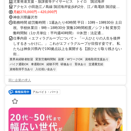
児童発達支援・放課後等デイサービス トイロ 鵠沼海岸
アクセス 小田急江ノ島線 鵠沼海岸徒歩約2分、江ノ島電鉄 鵠沼徒歩
約15分、江ノ島電鉄 湘南海岸公園徒歩約18分
月給270,000円～420,000円
神奈川県藤沢市
勤務時間 総労働時間：1週あたり40時間 平日：10時～19時30分 土日
祝、学校休業日：9時～18時30分 実働10時間程度／シフト制 変形労
働時間制（1か月単位：平均週40時間） ※休憩：法定通...
仕事内容 ＜エフィラグループについて＞ 「一人ひとりの人生を後押
しするきっかけに。」 これがエフィラグループが目指す姿です。 私
たちは神奈川県内で190拠点以上を展開する 【誰ひとり取り残さない
街...
業界未経験者歓迎
変形労働時間制
副業・WワークOK
資格取得支援あり
バイク通勤OK
車通勤OK
経験不問
研修あり
育休あり
交通費支給
資格取得手当あり
入社祝い金あり
同じ企業の求人
アルバイト・パート