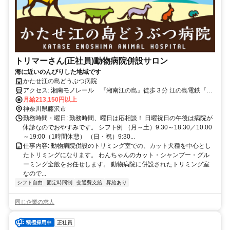
トリマーさん(正社員)動物病院併設サロン
海に近いのんびりした地域です
かたせ江の島どうぶつ病院
アクセス: 湘南モノレール 『湘南江の島』徒歩３分 江の島電鉄『江
ノ島駅』『湘南海岸公園駅』徒歩４分 江ノ電バス「西方」徒歩１分
月給213,150円以上
駐車場有、車通勤も可能です。
神奈川県藤沢市
勤務時間・曜日: 勤務時間、曜日は応相談！ 日曜祝日の午後は病院が
休診なのでおやすみです。 シフト例 （月～土）9:30～18:30／10:00
～19:00（1時間休憩） （日・祝）9:30...
仕事内容: 動物病院併設のトリミング室での、カット犬種を中心とし
たトリミングになります。 わんちゃんのカット・シャンプー・グル
ーミング全般をお任せします。 動物病院に併設されたトリミング室
なので...
シフト自由
固定時間制
交通費支給
昇給あり
同じ企業の求人
正社員