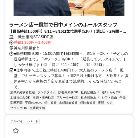
ラーメン店一風堂で日中メインのホールスタッフ
【最高時給1,500円】8/11～8/16は繁忙期手当あり！週1日・2時間～◎
夏休み中も柔軟シフト
一風堂 湘南SEASIDE店
時給1,300円～1,400円
神奈川県鎌倉市
■勤務時間 9:00～15:00の間で1日2時間～、週1日～OK ・「子どもの
送迎時間まで」「Wワーク」もOK！ ・「延長してフルタイムで」も
しっかり稼げます◎ ・特に「11～15時」「15～22時」...
■仕事内容 ＼土日祝は時給1,400円！／ 大人気のラーメン店「一風
堂」でキッチンスタッフ募集！ ＜週2日以上働ける方、大歓迎！＞ 夏
休み中だから家族の予定が直前まで流動的… そんな時期だからこ
そ、...
業界未経験者歓迎
ランチタイム
扶養内勤務OK
社員登用あり
週1日からOK
土日祝のみOK
主婦・主夫歓迎
フリーター歓迎
社会保険あり
シフト自由
午後
学歴不問
平日のみOK
学生歓迎
未経験者歓迎
経験者歓迎
夜間
夕方
ブランクOK
交通費支給
アルバイト・パート