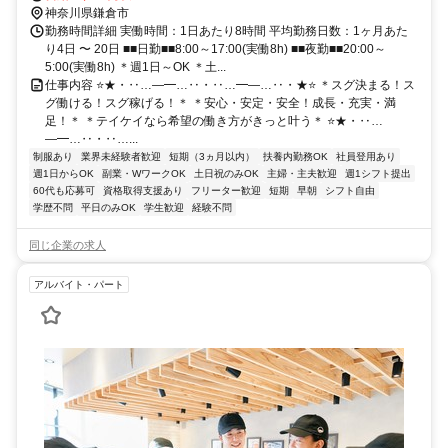
神奈川県鎌倉市
勤務時間詳細 実働時間：1日あたり8時間 平均勤務日数：1ヶ月あた
り4日 〜 20日 ■■日勤■■8:00～17:00(実働8h) ■■夜勤■■20:00～
5:00(実働8h) ＊週1日～OK ＊土...
仕事内容 ⭐★・‥…―━…‥・‥…━―…‥・★⭐ ＊スグ決まる！ス
グ働ける！スグ稼げる！＊ ＊安心・安定・安全！成長・充実・満
足！＊ ＊テイケイなら希望の働き方がきっと叶う＊ ⭐★・‥…
―━…‥・‥…...
制服あり
業界未経験者歓迎
短期（3ヵ月以内）
扶養内勤務OK
社員登用あり
週1日からOK
副業・WワークOK
土日祝のみOK
主婦・主夫歓迎
週1シフト提出
60代も応募可
資格取得支援あり
フリーター歓迎
短期
早朝
シフト自由
学歴不問
平日のみOK
学生歓迎
経験不問
同じ企業の求人
アルバイト・パート