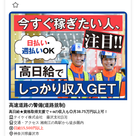
高速道路の警備(道路規制)
高日給★資格取得支援で＋αの収入も◎月38.75万円以上可！
テイケイ株式会社 藤沢支社[13]
交通・アクセス 湘南江の島駅から徒歩圏内
日給15,500円以上
神奈川県藤沢市