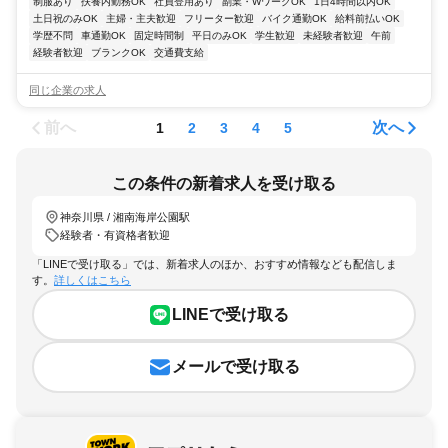
制服あり
扶養内勤務OK
社員登用あり
副業・WワークOK
1日4時間以内OK
土日祝のみOK
主婦・主夫歓迎
フリーター歓迎
バイク通勤OK
給料前払いOK
学歴不問
車通勤OK
固定時間制
平日のみOK
学生歓迎
未経験者歓迎
午前
経験者歓迎
ブランクOK
交通費支給
同じ企業の求人
前へ
次へ
1
2
3
4
5
この条件の新着求人を受け取る
神奈川県 / 湘南海岸公園駅
経験者・有資格者歓迎
「LINEで受け取る」では、新着求人のほか、おすすめ情報なども配信しま
す。
詳しくはこちら
LINEで受け取る
メールで受け取る