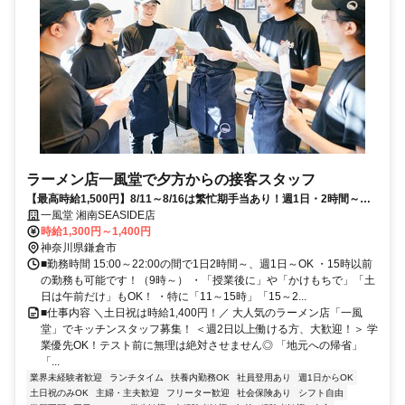
ラーメン店一風堂で夕方からの接客スタッフ
【最高時給1,500円】8/11～8/16は繁忙期手当あり！週1日・2時間～◎
髪色自由な夏バイト★
一風堂 湘南SEASIDE店
時給1,300円～1,400円
神奈川県鎌倉市
■勤務時間 15:00～22:00の間で1日2時間～、週1日～OK ・15時以前
の勤務も可能です！（9時～） ・「授業後に」や「かけもちで」「土
日は午前だけ」もOK！ ・特に「11～15時」「15～2...
■仕事内容 ＼土日祝は時給1,400円！／ 大人気のラーメン店「一風
堂」でキッチンスタッフ募集！ ＜週2日以上働ける方、大歓迎！＞ 学
業優先OK！テスト前に無理は絶対させません◎ 「地元への帰省」
「...
業界未経験者歓迎
ランチタイム
扶養内勤務OK
社員登用あり
週1日からOK
土日祝のみOK
主婦・主夫歓迎
フリーター歓迎
社会保険あり
シフト自由