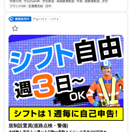
学歴不問
平日のみOK
学生歓迎
未経験者歓迎
午前
経験者歓迎
夕方
ブランクOK
交通費支給
日中
アルバイト・パート
規制設置員(道路点検・警備)