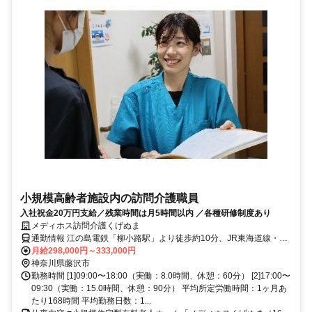
小規模高齢者施設内の訪問介護職員
入社祝金20万円支給／残業時間は月5時間以内 ／各種研修制度あり
メディホス訪問介護くげぬま
通勤情報 江の島電鉄「柳小路駅」より徒歩約10分、JR東海道線・小
田急線「藤沢駅」から車で約8分
月給298,000円～333,000円
神奈川県藤沢市
勤務時間 [1]09:00〜18:00（実働：8.0時間、休憩：60分） [2]17:00〜
09:30（実働：15.0時間、休憩：90分） 平均所定労働時間：1ヶ月あ
たり168時間 平均勤務日数：1...