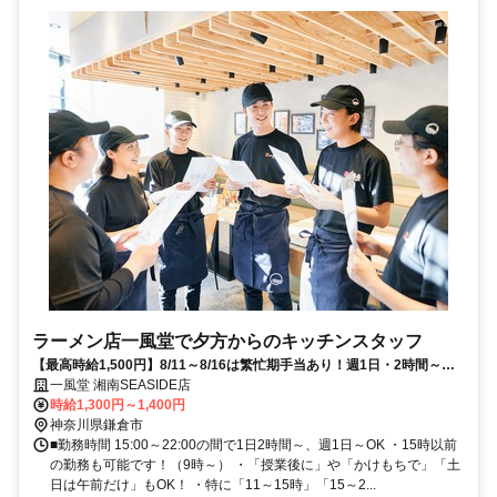
ラーメン店一風堂で夕方からのキッチンスタッフ
【最高時給1,500円】8/11～8/16は繁忙期手当あり！週1日・2時間～◎
面接時履歴書不要
一風堂 湘南SEASIDE店
時給1,300円～1,400円
神奈川県鎌倉市
■勤務時間 15:00～22:00の間で1日2時間～、週1日～OK ・15時以前
の勤務も可能です！（9時～） ・「授業後に」や「かけもちで」「土
日は午前だけ」もOK！ ・特に「11～15時」「15～2...