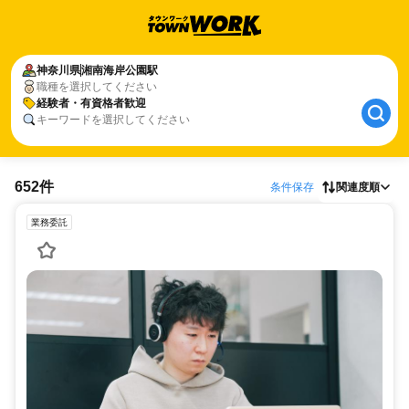
神奈川県
湘南海岸公園駅
職種を選択してください
経験者・有資格者歓迎
キーワードを選択してください
652件
条件保存
関連度順
業務委託