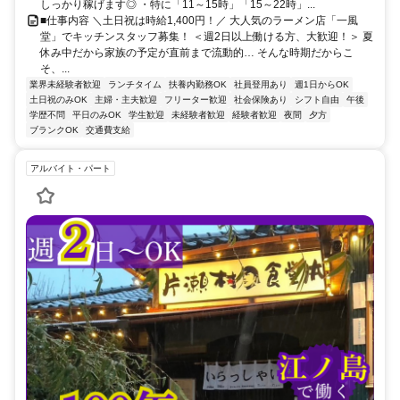
しっかり稼げます◎ ・特に「11～15時」「15～22時」...
■仕事内容 ＼土日祝は時給1,400円！／ 大人気のラーメン店「一風
堂」でキッチンスタッフ募集！ ＜週2日以上働ける方、大歓迎！＞ 夏
休み中だから家族の予定が直前まで流動的… そんな時期だからこ
そ、...
業界未経験者歓迎
ランチタイム
扶養内勤務OK
社員登用あり
週1日からOK
土日祝のみOK
主婦・主夫歓迎
フリーター歓迎
社会保険あり
シフト自由
午後
学歴不問
平日のみOK
学生歓迎
未経験者歓迎
経験者歓迎
夜間
夕方
ブランクOK
交通費支給
アルバイト・パート