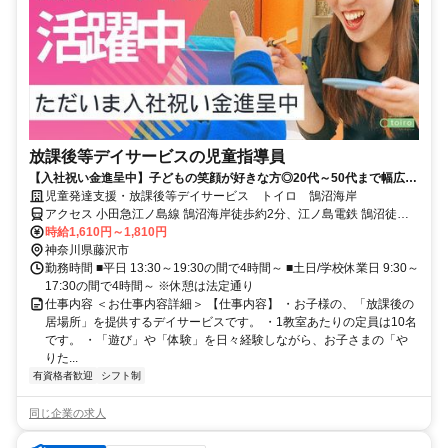
放課後等デイサービスの児童指導員
【入社祝い金進呈中】子どもの笑顔が好きな方◎20代～50代まで幅広い
世代が活躍中！1日4時間～OK◎
児童発達支援・放課後等デイサービス トイロ 鵠沼海岸
アクセス 小田急江ノ島線 鵠沼海岸徒歩約2分、江ノ島電鉄 鵠沼徒歩
約15分、江ノ島電鉄 湘南海岸公園徒歩約18分
時給1,610円～1,810円
神奈川県藤沢市
勤務時間 ■平日 13:30～19:30の間で4時間～ ■土日/学校休業日 9:30～
17:30の間で4時間～ ※休憩は法定通り
仕事内容 ＜お仕事内容詳細＞ 【仕事内容】 ・お子様の、「放課後の
居場所」を提供するデイサービスです。 ・1教室あたりの定員は10名
です。 ・「遊び」や「体験」を日々経験しながら、お子さまの「や
りた...
有資格者歓迎
シフト制
同じ企業の求人