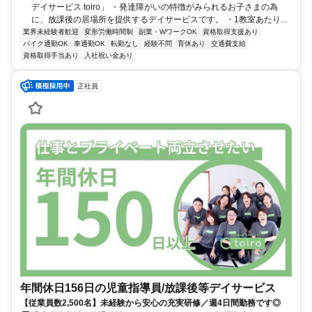
デイサービス toiro」 ・発達障がいの特徴がみられるお子さまの為
に、放課後の居場所を提供するデイサービスです。 ・1教室あたり...
業界未経験者歓迎
変形労働時間制
副業・WワークOK
資格取得支援あり
バイク通勤OK
車通勤OK
転勤なし
経験不問
育休あり
交通費支給
資格取得手当あり
入社祝い金あり
正社員
年間休日156日の児童指導員/放課後等デイサービス
【従業員数2,500名】未経験から安心の充実研修／週4日間勤務です◎