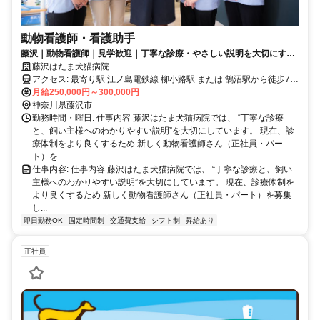
動物看護師・看護助手
藤沢｜動物看護師｜見学歓迎｜丁寧な診療・やさしい説明を大切にする
病院
藤沢はたま犬猫病院
アクセス: 最寄り駅 江ノ島電鉄線 柳小路駅 または 鵠沼駅から徒歩7分
バイクでの通勤も可能です
月給250,000円～300,000円
神奈川県藤沢市
勤務時間・曜日: 仕事内容 藤沢はたま犬猫病院では、 “丁寧な診療
と、飼い主様へのわかりやすい説明”を大切にしています。 現在、診
療体制をより良くするため 新しく動物看護師さん（正社員・パー
ト）を...
仕事内容: 仕事内容 藤沢はたま犬猫病院では、 “丁寧な診療と、飼い
主様へのわかりやすい説明”を大切にしています。 現在、診療体制を
より良くするため 新しく動物看護師さん（正社員・パート）を募集
し...
即日勤務OK
固定時間制
交通費支給
シフト制
昇給あり
正社員