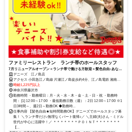
ファミリーレストラン ランチ帯のホールスタッフ
7月リニューアルオープン＜ランチ帯で働ける方歓迎＞髪色自由♪あなた
らしく！食事補助や割引券支給など待遇◎大学生歓迎！
デニーズ 江ノ島店
アクセス 小田急江ノ島線 片瀬江ノ島徒歩約4分、江ノ島電鉄 湘南海
岸公園徒歩約11分、江ノ島電鉄 江ノ島徒歩約11分 片瀬江ノ島駅より
時給1,225円以上
徒歩5分
神奈川県藤沢市
勤務時間 ・勤務曜日：月・火・水・木・金・土・日・祝 ・勤務時
間： [1] 12:00～17:00 ・最低勤務日数（週）：2日 12:00～17:00 ※1
日3時間～、週2日～勤務OK ◆勤務時...
仕事内容 【髪色自由★短時間勤務OK】デニーズでホールスタッフ募
集！ ＼ランチ帯だけ♪無理なくパート復帰♪／ ＼主婦(夫)さん・ミドル
世代が中心に活躍中！／ ＊＊＊＊＊＊＊ＰＯＩＮＴ＊＊＊＊＊＊＊
【...