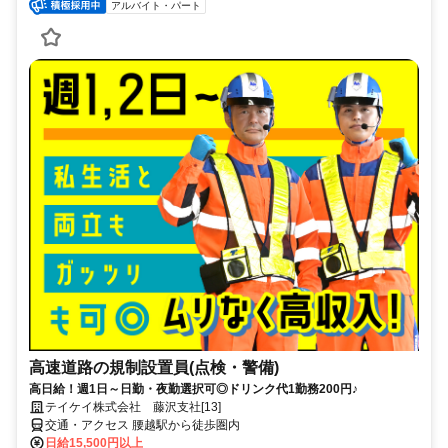
アルバイト・パート
高速道路の規制設置員(点検・警備)
高日給！週1日～日勤・夜勤選択可◎ドリンク代1勤務200円♪
テイケイ株式会社 藤沢支社[13]
交通・アクセス 腰越駅から徒歩圏内
日給15,500円以上