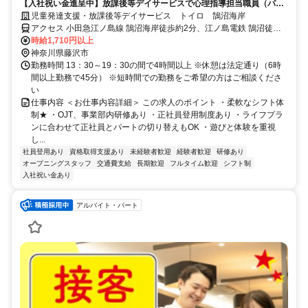
【入社祝い金進呈中】放課後等デイサービスで心理指導担当職員（パー
ト）の募集！未経験者歓迎！
児童発達支援・放課後等デイサービス トイロ 鵠沼海岸
アクセス 小田急江ノ島線 鵠沼海岸徒歩約2分、江ノ島電鉄 鵠沼徒歩
約15分、江ノ島電鉄 湘南海岸公園徒歩約18分
時給1,710円以上
神奈川県藤沢市
勤務時間 13：30～19：30の間で4時間以上 ※休憩は法定通り（6時
間以上勤務で45分） ※短時間での勤務をご希望の方はご相談くださ
い
仕事内容 ＜お仕事内容詳細＞ この求人のポイント ・柔軟なシフト体
制★ ・OJT、事業部内研修あり ・正社員登用制度あり ・ライフプラ
ンに合わせて正社員とパートの切り替えもOK ・遊びと体験を重視
し...
社員登用あり
資格取得支援あり
未経験者歓迎
経験者歓迎
研修あり
オープニングスタッフ
交通費支給
長期歓迎
フルタイム歓迎
シフト制
入社祝い金あり
アルバイト・パート