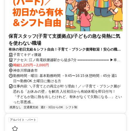
保育スタッフ(子育て支援拠点)/子どもの急な発熱に気
を使わない職場
有休の初日支給＆シフト自由！子育て・ブランク復帰歓迎！安心の職場
です◎
子育てキディ腰越
アクセス: 江ノ島電鉄腰越駅から徒歩7分 ════════════ ▶車・
バイク通勤OK（無料駐車場あり） ※ガソリン代支給（距離40キロで
時給1,225円～2,000円
最大2万円） ▶交通費実費支給（上限20,000円／月）
神奈川県鎌倉市
勤務時間・曜日: 基本勤務時間 ・9:45〜16:15 休憩時間：45分 週1
日〜勤務OK 土曜日に働ける方
仕事内容: ＼子育てとの両立が叶う理由！／ ✅子育て・ブランク層が
恐れる「お休みの壁」を解消 入社初日から有給休暇を即日付与！
「子どもが急に熱を出したけれど、有休がなくて欠勤になる…」とい
った罪悪感...
残業なし
交通費支給
週2・3日からOK
シフト制
アルバイト・パート