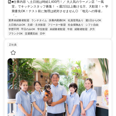
■仕事内容 ＼土日祝は時給1,400円！／ 大人気のラーメン店「一風
堂」でキッチンスタッフ募集！ ＜週2日以上働ける方、大歓迎！＞ 学
業優先OK！テスト前に無理は絶対させません◎ 「地元への帰省」
「...
業界未経験者歓迎
ランチタイム
扶養内勤務OK
社員登用あり
週1日からOK
土日祝のみOK
主婦・主夫歓迎
フリーター歓迎
社会保険あり
シフト自由
学歴不問
平日のみOK
学生歓迎
未経験者歓迎
午前
経験者歓迎
夕方
ブランクOK
交通費支給
日中
正社員