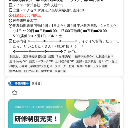
未経験も高収入！選べる日勤or夜勤＊ドリンク手当200円有★
テイケイ株式会社 大和支社[53]
交通・アクセス 片瀬江ノ島駅周辺/直行直帰OK
日給15,000円以上
神奈川県藤沢市
勤務時間詳細 実働時間：1日あたり8時間 平均勤務日数：1ヶ月あた
り4日 〜 20日 ■■日勤■■8:00～17:00(実働8h) ■■夜勤■■20:00～
5:00(実働8h) ＊週1日～OK ＊土...
仕事内容 ✤─────✤─────✤─────✤ テイケイで警備デビューし
たら、 いいことたくさん!! ⭐ 絶 対 損 ナ シ !! ⭐
✤─────✤─────✤─────✤ (*･ω･*)...
制服あり
業界未経験者歓迎
短期（3ヵ月以内）
扶養内勤務OK
社員登用あり
週1日からOK
副業・WワークOK
土日祝のみOK
主婦・主夫歓迎
週1シフト提出
60代も応募可
資格取得支援あり
フリーター歓迎
短期
早朝
シフト自由
学歴不問
平日のみOK
学生歓迎
経験不問
正社員