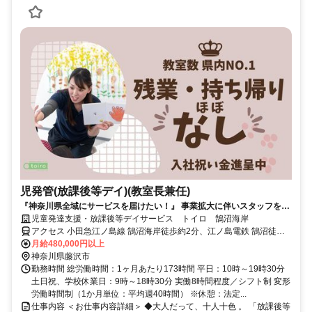
児発管(放課後等デイ)(教室長兼任)
『神奈川県全域にサービスを届けたい！』 事業拡大に伴いスタッフを募
集！
児童発達支援・放課後等デイサービス トイロ 鵠沼海岸
アクセス 小田急江ノ島線 鵠沼海岸徒歩約2分、江ノ島電鉄 鵠沼徒歩
約15分、江ノ島電鉄 湘南海岸公園徒歩約18分
月給480,000円以上
神奈川県藤沢市
勤務時間 総労働時間：1ヶ月あたり173時間 平日：10時～19時30分
土日祝、学校休業日：9時～18時30分 実働8時間程度／シフト制 変形
労働時間制（1か月単位：平均週40時間） ※休憩：法定...
仕事内容 ＜お仕事内容詳細＞ ◆大人だって、十人十色 。 「放課後等