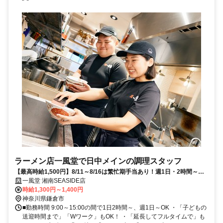
ラーメン店一風堂で日中メインの調理スタッフ
【最高時給1,500円】8/11～8/16は繁忙期手当あり！週1日・2時間～／
家庭優先でシフト調整◎
一風堂 湘南SEASIDE店
時給1,300円～1,400円
神奈川県鎌倉市
■勤務時間 9:00～15:00の間で1日2時間～、週1日～OK ・「子どもの
送迎時間まで」「Wワーク」もOK！ ・「延長してフルタイムで」も