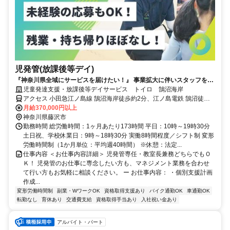
児発管(放課後等デイ)
『神奈川県全域にサービスを届けたい！』 事業拡大に伴いスタッフを募
集！
児童発達支援・放課後等デイサービス トイロ 鵠沼海岸
アクセス 小田急江ノ島線 鵠沼海岸徒歩約2分、江ノ島電鉄 鵠沼徒歩
約15分、江ノ島電鉄 湘南海岸公園徒歩約18分
月給370,000円以上
神奈川県藤沢市
勤務時間 総労働時間：1ヶ月あたり173時間 平日：10時～19時30分
土日祝、学校休業日：9時～18時30分 実働8時間程度／シフト制 変形
労働時間制（1か月単位：平均週40時間） ※休憩：法定...
仕事内容 ＜お仕事内容詳細＞ 児発管専任・教室長兼務どちらでもＯ
Ｋ！ 児発管のお仕事に専念したい方も、マネジメント業務を合わせ
て行い方もお気軽に相談ください。 ー お仕事内容： ・個別支援計画
作成...
変形労働時間制
副業・WワークOK
資格取得支援あり
バイク通勤OK
車通勤OK
転勤なし
育休あり
交通費支給
資格取得手当あり
入社祝い金あり
アルバイト・パート