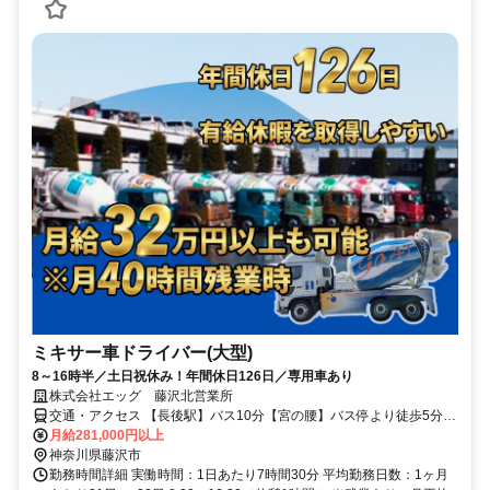
ミキサー車ドライバー(大型)
8～16時半／土日祝休み！年間休日126日／専用車あり
株式会社エッグ 藤沢北営業所
交通・アクセス 【長後駅】バス10分【宮の腰】バス停より徒歩5分・
【湘南台駅】バス8分【公民館前】バス停より徒歩5分／車・バイク・
月給281,000円以上
自転車通勤OK
神奈川県藤沢市
勤務時間詳細 実働時間：1日あたり7時間30分 平均勤務日数：1ヶ月