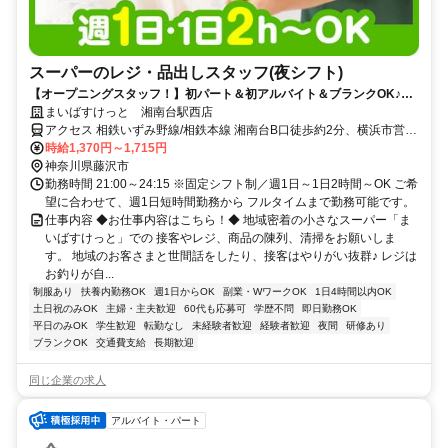
スーパーのレジ・品出しスタッフ(夜シフト)
【オープニングスタッフ！】初パート＆初アルバイト＆ブランクOK♪髪
型・髪色自由！嬉しい日祝時給ＵＰ！
まいばすけっと 湘南台駅西店
アクセス 相鉄いずみ野線/相鉄本線 湘南台B口徒歩約2分、横浜市営ブ
ルーライン 湘南台B口徒歩約2分、小田急江ノ島線 湘南台B口徒歩約2
時給1,370円～1,715円
分 ★週1日～OK ★日祝時給58円UP
神奈川県藤沢市
勤務時間 21:00～24:15 ※固定シフト制／週1日～1日2時間～OK ご希
望に合わせて、週1日短時間勤務から フルタイムまで勤務可能です。
仕事内容 ◆お仕事内容はこちら！◆ 地域密着の小さなスーパー「ま
いばすけっと」での 接客やレジ、商品の陳列、清掃をお願いしま
す。 地域のお客さまと世間話をしたり、接客はやりがい抜群♪ レジは
お釣りが自...
制服あり
扶養内勤務OK
週1日からOK
副業・WワークOK
1日4時間以内OK
土日祝のみOK
主婦・主夫歓迎
60代も応募可
学歴不問
即日勤務OK
平日のみOK
学生歓迎
転勤なし
未経験者歓迎
経験者歓迎
夜間
研修あり
ブランクOK
交通費支給
長期歓迎
同じ企業の求人
アルバイト・パート