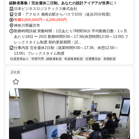
経験者募集！完全週休二日制。あなたの設計アイデアが世界に！
日本ビジネスロジスティクス株式会社
交通・アクセス 湘南台駅からバスで10分（徒歩20分程度)
年俸3,800,000円～4,200,000円
神奈川県藤沢市
勤務時間詳細 実働時間：1日あたり7時間36分 平均勤務日数：1ヶ月
あたり18日 〜 20日 勤務時間9:00～17:36(休憩時間12:00～13:00) フ
レックスタイム制度 契約更新期間：試...
仕事内容 完全週休2日制（就業時間9:00～17:36、休憩12:00～
13:00）フレックスタイム制度
社員登用あり
学歴不問
経験者歓迎
有資格者歓迎
交通費支給
長期歓迎
正社員