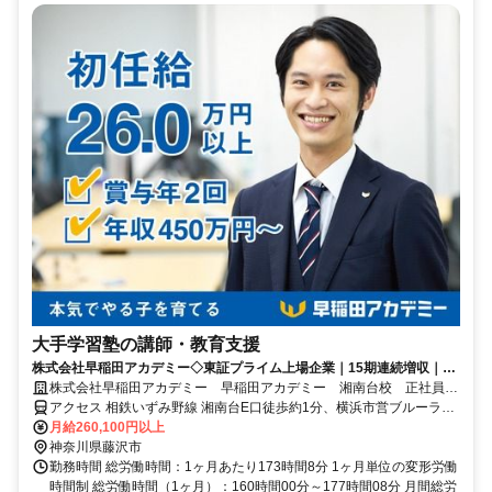
大手学習塾の講師・教育支援
株式会社早稲田アカデミー◇東証プライム上場企業｜15期連続増収｜本
気でやる子を育てる
株式会社早稲田アカデミー 早稲田アカデミー 湘南台校 正社員
(講師職)
アクセス 相鉄いずみ野線 湘南台E口徒歩約1分、横浜市営ブルーライ
ン 湘南台E口徒歩約1分、小田急江ノ島線 湘南台E口徒歩約1分
月給260,100円以上
神奈川県藤沢市
勤務時間 総労働時間：1ヶ月あたり173時間8分 1ヶ月単位の変形労働
時間制 総労働時間（1ヶ月）：160時間00分～177時間08分 月間総労