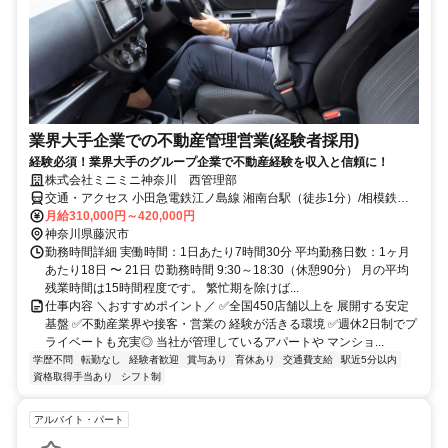
業界大手企業での不動産管理営業(経験者採用)
経験必須！業界大手のグループ企業で不動産経験を収入と信頼に！
株式会社ミニミニ神奈川 西管理部
交通・アクセス 小田急電鉄江ノ島線 湘南台駅（徒歩1分）/相模鉄道
いずみ野線 湘南台駅（徒歩1分）/横浜市営地下鉄ブルーライン 湘南
月給310,000円～420,000円
台駅（徒歩1分）
神奈川県藤沢市
勤務時間詳細 実働時間：1日あたり7時間30分 平均勤務日数：1ヶ月
あたり18日 〜 21日 ⏰勤務時間 9:30～18:30（休憩90分） 月の平均
残業時間は15時間程度です。 繁忙期を除けば...
仕事内容 ＼おすすめポイント／ ✅全国450店舗以上を 展開する安定
基盤 ✅不動産業界や接客・営業の 経験が活きる環境 ✅週休2日制でプ
ライベートも充実◎ 当社が管理しているアパートや マンショ...
学歴不問
転勤なし
経験者歓迎
賞与あり
育休あり
交通費支給
駅近5分以内
資格取得手当あり
シフト制
アルバイト・パート