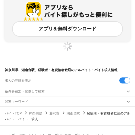
アプリを無料ダウンロード
神奈川県、湘南台駅、経験者・有資格者歓迎のアルバイト・バイト求人情報
求人の詳細を表示
条件を追加・変更して検索
市区町村を追加・変更
関連キーワード
完全在宅ワーク 全国
シール貼り 在宅
現在地周辺
ガチャガチャ
犬カフェ
神奈川県
駅を追加・変更
バイトTOP
神奈川県
藤沢市
湘南台駅
経験者・有資格者歓迎のアル
神奈川県
すべて
バイト・バイト・求人
横浜市
すべて
職種を追加・変更
JR東海道本線(東京～熱海)
鶴見区
神奈川区
西区
中区
南区
保土ケ谷区
磯子区
金沢区
港北区
戸塚区
港南区
川崎駅
横浜駅
戸塚駅
大船駅
藤沢駅
辻堂駅
茅ケ崎駅
平塚駅
大磯駅
二宮駅
国府津駅
飲食・フードサービス
旭区
緑区
瀬谷区
栄区
泉区
青葉区
都筑区
特徴を追加・変更
鴨宮駅
小田原駅
早川駅
根府川駅
真鶴駅
湯河原駅
飲食・フードサービス
すべて