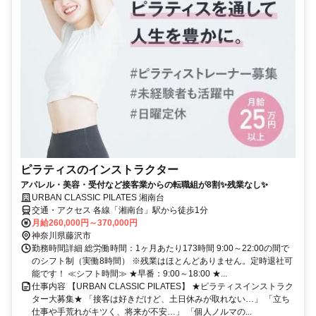
ピラティスのインストラクター
アパレル・美容・受付など接客業からの転職組が8割✨残業なし✨
URBAN CLASSIC PILATES 湘南台
交通・アクセス 各線「湘南台」駅から徒歩1分
月給260,000円～370,000円
神奈川県藤沢市
勤務時間詳細 総労働時間：1ヶ月あたり173時間 9:00～22:00の間で
のシフト制（実働8時間） ※残業はほとんどありません。定時退社可
能です！ ≪シフト時間≫ ★早番：9:00～18:00 ★...
仕事内容 【URBAN CLASSIC PILATES】 ★ピラティスインストラク
ター大募集★ 「接客は好きだけど、土日休みが取れない…」 「立ち
仕事や手荒れがキツく、将来が不安…」 「個人ノルマの...