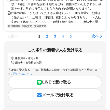
憩1.5時間） ※詳細な説明はお問合せ時、面接時にいたしますが、残
業をせず、早めに帰宅してもらう方向での運用となります(...
仕事の内容 ・がんばってたくさん稼ぎたい！ ・直行直帰で、効率よ
く働きたい！ ・土曜日、日曜日、祝日はしっかり休みたい。 ・入社
直後に有休があるといいな。 ・時間有給も助かる！ ・療法士と看...
固定時間制
制服貸与
交通費支給
前へ
次へ
1
2
3
4
5
この条件の新着求人を受け取る
神奈川県 / 湘南台駅
経験者・有資格者歓迎
「LINEで受け取る」では、新着求人のほか、おすすめ情報なども配信しま
す。
詳しくはこちら
LINEで受け取る
メールで受け取る