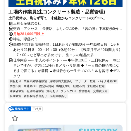
工場内作業員(生コンクリート製造・品質管理)
土日祝休み。焦らず育て、未経験からコンクリートのプロへ。
三和石産株式会社
交通・アクセス 「長後駅」よりバス10分、「宮の腰」下車徒歩5分。
「湘南台駅」よりバス8分、「公民館前」下車徒歩5分
月給281,000円以上
神奈川県藤沢市
勤務時間詳細 実働時間：1日あたり7時間30分 平均勤務日数：1ヶ月
あたり21日 8：00～16：30（休憩60分） 【残業月平均40時間あり】
・7：00～など早出が多めです。 生コンの納品の多...
仕事内容 ―＜求人のポイント＞― ◆年休126日・土日祝休み →朝は
早いですが、夕方には帰れるメリハリ勤務 ◆「一人前の技術者にな
るまで育てる」が前提 →未経験から一生モノのスキルを習得 ◆デス
クワ...
制服あり
業界未経験者歓迎
資格取得支援あり
フリーター歓迎
バイク通勤OK
学歴不問
車通勤OK
固定時間制
職場見学可
経験不問
未経験者歓迎
経験者歓迎
有資格者歓迎
賞与あり
ブランクOK
育休あり
交通費支給
長期歓迎
資格取得手当あり
長期休暇あり
正社員