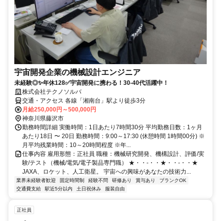
宇宙開発企業の機械設計エンジニア
未経験◎✨年休128✅宇宙開発に携わる！30-40代活躍中！
株式会社テクノソルバ
交通・アクセス 各線「湘南台」駅より徒歩3分
月給250,000円～500,000円
神奈川県藤沢市
勤務時間詳細 実働時間：1日あたり7時間30分 平均勤務日数：1ヶ月
あたり18日 〜 20日 勤務時間：9:00～17:30 (休憩時間 1時間00分) ※
月平均残業時間：10～20時間程度 ※年...
仕事内容 雇用形態：正社員 職種：機械研究開発、機構設計、評価/実
験/テスト（機械/電気/電子製品専門職） ★・・-・・★・・-・・★
JAXA、ロケット、人工衛星。 宇宙への興味があなたの技術力...
業界未経験者歓迎
固定時間制
経験不問
研修あり
賞与あり
ブランクOK
交通費支給
駅近5分以内
土日祝休み
服装自由
正社員