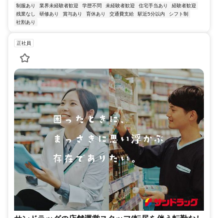
制服あり
業界未経験者歓迎
学歴不問
未経験者歓迎
住宅手当あり
経験者歓迎
残業なし
研修あり
賞与あり
育休あり
交通費支給
駅近5分以内
シフト制
社割あり
正社員