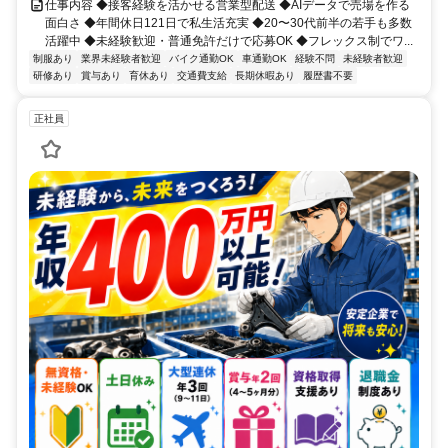
仕事内容 ◆接客経験を活かせる営業型配送 ◆AIデータで売場を作る
面白さ ◆年間休日121日で私生活充実 ◆20〜30代前半の若手も多数
活躍中 ◆未経験歓迎・普通免許だけで応募OK ◆フレックス制でワ...
制服あり
業界未経験者歓迎
バイク通勤OK
車通勤OK
経験不問
未経験者歓迎
研修あり
賞与あり
育休あり
交通費支給
長期休暇あり
履歴書不要
正社員