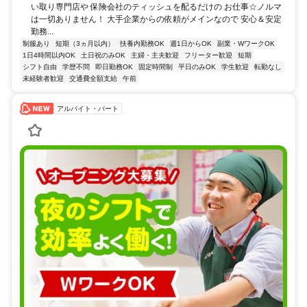
い取り専門店や 保険会社のティッシュを配るだけの お仕事☆ノルマ
は一切ありません！ 大手企業からの依頼がメインなので 安心＆安定
勤務...
制服あり
短期（3ヵ月以内）
扶養内勤務OK
週1日からOK
副業・WワークOK
1日4時間以内OK
土日祝のみOK
主婦・主夫歓迎
フリーター歓迎
短期
シフト自由
学歴不問
即日勤務OK
固定時間制
平日のみOK
学生歓迎
転勤なし
未経験者歓迎
交通費全額支給
午前
アルバイト・パート