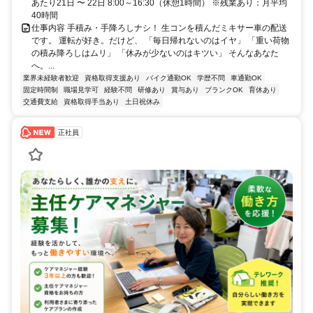
あたり21日 〜 22日 8:00～16:30（休憩1時間） ※残業あり：月平均
40時間
仕事内容 手積み・手降ろしナシ！ 生コンを積んだミキサー車の配送
です。 運転が好き。だけど、 「毎日帰れないのはイヤ」 「重い荷物
の積み降ろしはムリ」 「休みが少ないのはキツい」 そんなあなた
へ。...
業界未経験者歓迎
資格取得支援あり
バイク通勤OK
学歴不問
車通勤OK
固定時間制
職場見学可
経験不問
研修あり
賞与あり
ブランクOK
育休あり
交通費支給
資格取得手当あり
土日祝休み
正社員