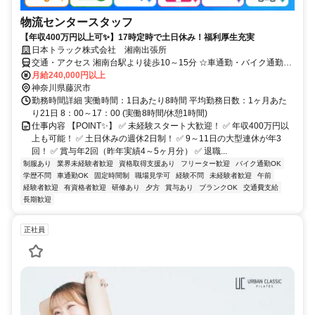
物流センタースタッフ
【年収400万円以上可✨】17時定時で土日休み！福利厚生充実
日本トラック株式会社 湘南出張所
交通・アクセス 湘南台駅より徒歩10～15分 ☆車通勤・バイク通勤も
可☆月額の駐車場代は会社負担☆
月給240,000円以上
神奈川県藤沢市
勤務時間詳細 実働時間：1日あたり8時間 平均勤務日数：1ヶ月あた
り21日 8：00～17：00 (実働8時間/休憩1時間)
仕事内容 【POINT✨】 ✅ 未経験スタート大歓迎！ ✅ 年収400万円以
上も可能！ ✅ 土日休みの週休2日制！ ✅ 9～11日の大型連休が年3
回！ ✅ 賞与年2回（昨年実績4～5ヶ月分） ✅ 退職...
制服あり
業界未経験者歓迎
資格取得支援あり
フリーター歓迎
バイク通勤OK
学歴不問
車通勤OK
固定時間制
職場見学可
経験不問
未経験者歓迎
午前
経験者歓迎
有資格者歓迎
研修あり
夕方
賞与あり
ブランクOK
交通費支給
長期歓迎
正社員