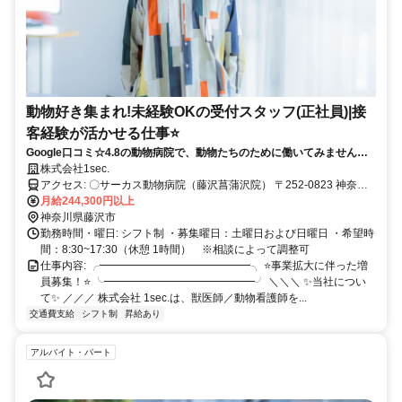
動物好き集まれ!未経験OKの受付スタッフ(正社員)|接
客経験が活かせる仕事⭐
Google口コミ☆4.8の動物病院で、動物たちのために働いてみません
か？
株式会社1sec.
アクセス: 〇サーカス動物病院（藤沢菖蒲沢院） 〒252-0823 神奈川
県 藤沢市 菖蒲沢910 「湘南台駅」「長後駅」「海老名駅」よりバス
月給244,300円以上
で6分～10分 〇サーカス動物医療センター（湘南辻堂院） 〒251-
神奈川県藤沢市
勤務時間・曜日: シフト制 ・募集曜日：土曜日および日曜日 ・希望時
0042 神奈川県 藤沢市 辻堂新町1-12-9 「辻堂駅」より徒歩7分
間：8:30~17:30（休憩 1時間） ※相談によって調整可
仕事内容: ╭━━━━━━━━━━━━━━╮ ⭐事業拡大に伴った増
員募集！⭐ ╰━━━━━━━━━━━━━━╯ ＼＼＼ ✨当社につい
て✨ ／／／ 株式会社 1sec.は、獣医師／動物看護師を...
交通費支給
シフト制
昇給あり
アルバイト・パート