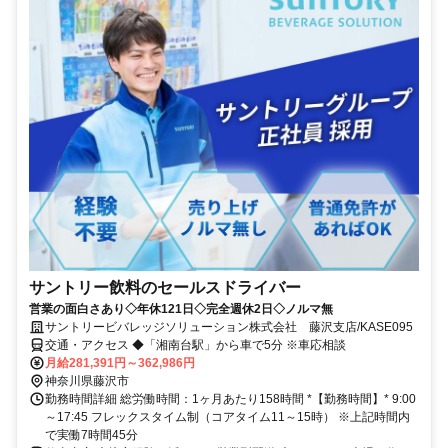
サントリー飲料のセールスドライバー
営業の面白さあり◇年休121日◇完全週休2日◇ノルマ無
サントリービバレッジソリューション株式会社 藤沢支店/KASE095
交通・アクセス ◆「湘南台駅」から車で5分 ※車応相談
月給281,391円～362,986円
神奈川県藤沢市
勤務時間詳細 総労働時間：1ヶ月あたり158時間 *【勤務時間】* 9:00
～17:45 フレックスタイム制（コアタイム11～15時） ※上記時間内
で実働7時間45分