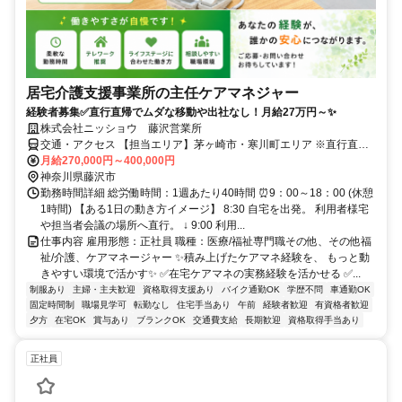
居宅介護支援事業所の主任ケアマネジャー
経験者募集✅直行直帰でムダな移動や出社なし！月給27万円～✨
株式会社ニッショウ 藤沢営業所
交通・アクセス 【担当エリア】茅ヶ崎市・寒川町エリア ※直行直帰
※在宅勤務可能
月給270,000円～400,000円
神奈川県藤沢市
勤務時間詳細 総労働時間：1週あたり40時間 ⏰9：00～18：00 (休憩
1時間) 【ある1日の動き方イメージ】 8:30 自宅を出発。 利用者様宅
や担当者会議の場所へ直行。 ↓ 9:00 利用...
仕事内容 雇用形態：正社員 職種：医療/福祉専門職その他、その他福
祉/介護、ケアマネージャー ✨積み上げたケアマネ経験を、 もっと動
きやすい環境で活かす✨ ✅在宅ケアマネの実務経験を活かせる ✅...
制服あり
主婦・主夫歓迎
資格取得支援あり
バイク通勤OK
学歴不問
車通勤OK
固定時間制
職場見学可
転勤なし
住宅手当あり
午前
経験者歓迎
有資格者歓迎
夕方
在宅OK
賞与あり
ブランクOK
交通費支給
長期歓迎
資格取得手当あり
正社員