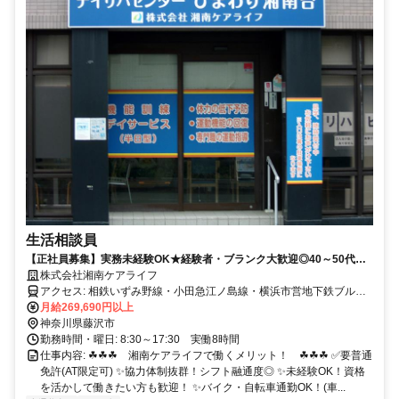
生活相談員
【正社員募集】実務未経験OK★経験者・ブランク大歓迎◎40～50代活
躍中！食事・入浴介助なし☆
株式会社湘南ケアライフ
アクセス: 相鉄いずみ野線・小田急江ノ島線・横浜市営地下鉄ブルー
ライン 「湘南台駅」より徒歩7分 藤沢駅・大和駅・中央林間駅・町田
月給269,690円以上
駅・ いずみ中央駅・いずみ野駅・戸塚駅などからアクセス可能◎
神奈川県藤沢市
勤務時間・曜日: 8:30～17:30 実働8時間
仕事内容: ☘☘☘ 湘南ケアライフで働くメリット！ ☘☘☘ ✅要普通
免許(AT限定可) ✨協力体制抜群！シフト融通度◎ ✨未経験OK！資格
を活かして働きたい方も歓迎！ ✨バイク・自転車通勤OK！(車...