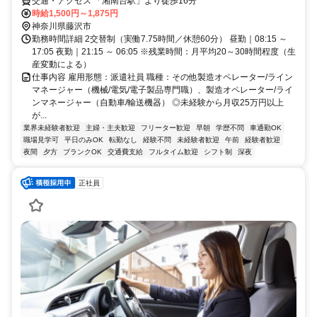
交通・アクセス 「湘南台駅」より徒歩16分
時給1,500円～1,875円
神奈川県藤沢市
勤務時間詳細 2交替制（実働7.75時間／休憩60分） 昼勤｜08:15 ～
17:05 夜勤｜21:15 ～ 06:05 ※残業時間：月平均20～30時間程度（生
産変動による）
仕事内容 雇用形態：派遣社員 職種：その他製造オペレーター/ライン
マネージャー（機械/電気/電子製品専門職）、製造オペレーター/ライ
ンマネージャー（自動車/輸送機器） ◎未経験から月収25万円以上
が...
業界未経験者歓迎
主婦・主夫歓迎
フリーター歓迎
早朝
学歴不問
車通勤OK
職場見学可
平日のみOK
転勤なし
経験不問
未経験者歓迎
午前
経験者歓迎
夜間
夕方
ブランクOK
交通費支給
フルタイム歓迎
シフト制
深夜
正社員