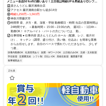
メニュー全品50％offの賄いあり！土日祝は時給UP＆昇給あり◎シフト
は柔軟に対応♪
資さんうどん 藤沢湘南台店
アクセス 藤沢湘南台駅から徒歩14分
時給1,250円～1,563円
神奈川県藤沢市
時間帯 昼、夕方・夜、深夜・早朝 勤務曜日・時間 当店の営業時間は
24時間です。 ＜募集時間＞ 15:00～23:00の内、 週3日～・1日4h～
勤務OK！ ※アルバイト・パートの方については、 勤...
仕事情報 ● 仕事内容 資さんうどんの ホール（配膳、レジ、後片付
け）、 キッチン（調理、盛り付け、洗い物、仕込み）を簡単な業務
からお任せします。 自分のペースで慣れていただきながら、 少しず
つ業...
扶養内勤務OK
社員登用あり
副業・WワークOK
土日祝のみOK
主婦・主夫歓迎
学生歓迎
交通費支給
シフト制
日払いOK
高校生歓迎
履歴書不要
食事補助あり
正社員