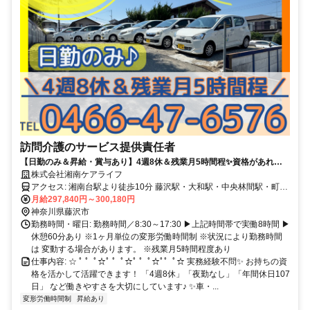
訪問介護のサービス提供責任者
【日勤のみ＆昇給・賞与あり】4週8休＆残業月5時間程✨資格があれば
実務未経験OK✨
株式会社湘南ケアライフ
アクセス: 湘南台駅より徒歩10分 藤沢駅・大和駅・中央林間駅・町田
駅・ いずみ中央駅・いずみ野駅・戸塚駅などからアクセス可能◎
月給297,840円～300,180円
神奈川県藤沢市
勤務時間・曜日: 勤務時間／8:30～17:30 ▶上記時間帯で実働8時間 ▶
休憩60分あり ※1ヶ月単位の変形労働時間制 ※状況により勤務時間
は 変動する場合があります。 ※残業月5時間程度あり
仕事内容: ☆ ﾟ ゜ﾟ☆ﾟ ゜ﾟ☆ﾟ ゜ﾟ☆ﾟ゜ﾟ☆ 実務経験不問✨ お持ちの資
格を活かして活躍できます！ 「4週8休」「夜勤なし」「年間休日107
日」 など働きやすさを大切にしています♪ ✨車・...
変形労働時間制
昇給あり