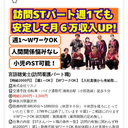
言語聴覚士(訪問看護パート職)
【時給2000円】【週1～OK】【WワークOK】【入社直後から有給取得
可能】【訪問未経験OK】【小児のSTの経験可能！】
株式会社リスノ
交通手段 自転車・バイク通勤可 湘南台駅（小田急線）徒歩５分
時給2,000円～2,500円
神奈川県藤沢市
勤務時間 8時30分〜18時00分（休憩９０分） ※休憩を後ろにとって
いただく形で、17時半には終了しています ※週1～ご相談にのります
※WワークOK 就労期間：無期雇用（雇用期限の定め無し）
仕事の内容 【STさんパート職の条件一覧】 訪問の有無に関わらず時
給2000円！ 週1～勤務可能 WワークOK 有給休暇は入社直後から取得