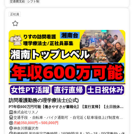
交通費支給
シフト制
正社員
訪問看護勤務の理学療法士(公式)
PT年収600万円可能【働きやすさが書籍化】【直行直帰】【土日祝休】
【人間関係良好 】
株式会社リスノ
交通手段 ・自転車・バイク通勤可 ・自宅近く駐車場借上げ制度有
月給350,000円～500,000円
（看護師・療法士共に。常勤職） 小田急湘南台駅 徒歩5分
神奈川県藤沢市
勤務時間 平均所定労働時間：160時間/月 8：30～18：00(実働8h・休