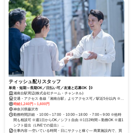
ティッシュ配りスタッフ
単発・短期～長期OK／日払い可／友達と応募OK【0
湘南台駅周辺(株式会社チーム・チャンネル)
交通・アクセス 各線「湘南台駅」よりアクセス可／駅近5分以内 ※直
行直帰OK
時給1,240円～1,600円
神奈川県藤沢市
勤務時間詳細 ・10:00～17:00 ・10:00～18:00 ・7:00～9:00 ※他時
間も相談可 ※週1日からOK／シフト自由 ※1日2時間～勤務OK ※週1
シフト提出（LINEでの提出） ...
仕事内容 ―空いている時間・日にサクッと稼ぐ― 商業施設内で、買