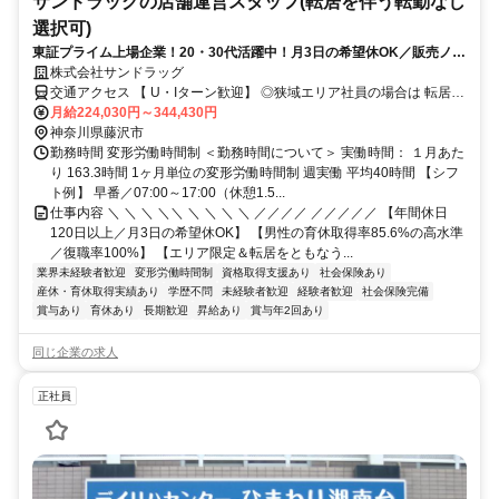
サンドラッグの店舗運営スタッフ(転居を伴う転勤なし
選択可)
東証プライム上場企業！20・30代活躍中！月3日の希望休OK／販売ノル
マなし／年収例32歳SV816万円／販促企画～商品管理など店舗運営がメ
株式会社サンドラッグ
インの仕事
交通アクセス 【 U・Iターン歓迎】 ◎狭域エリア社員の場合は 転居を
伴う転勤はありません。 ◎マイカー通勤OK
月給224,030円～344,430円
神奈川県藤沢市
勤務時間 変形労働時間制 ＜勤務時間について＞ 実働時間： １月あた
り 163.3時間 1ヶ月単位の変形労働時間制 週実働 平均40時間 【シフ
ト例】 早番／07:00～17:00（休憩1.5...
仕事内容 ＼ ＼ ＼ ＼＼ ＼ ＼ ＼ ＼ ／／／／ ／／／／／ 【年間休日
120日以上／月3日の希望休OK】 【男性の育休取得率85.6%の高水準
／復職率100%】 【エリア限定＆転居をともなう...
業界未経験者歓迎
変形労働時間制
資格取得支援あり
社会保険あり
産休・育休取得実績あり
学歴不問
未経験者歓迎
経験者歓迎
社会保険完備
賞与あり
育休あり
長期歓迎
昇給あり
賞与年2回あり
同じ企業の求人
正社員