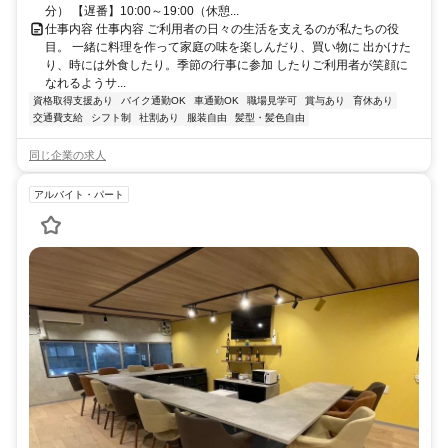
分） 【遅番】10:00～19:00（休憩...
仕事内容 仕事内容 ご利用者の日々の生活を支えるのが私たちの役
目。 一緒に料理を作って家庭の味を楽しんだり、買い物に 出かけた
り、時には外食したり。季節の行事に参加 したりご利用者が笑顔に
なれるようサ...
資格取得支援あり
バイク通勤OK
車通勤OK
職場見学可
賞与あり
育休あり
交通費支給
シフト制
社割あり
服装自由
髪型・髪色自由
同じ企業の求人
アルバイト・パート