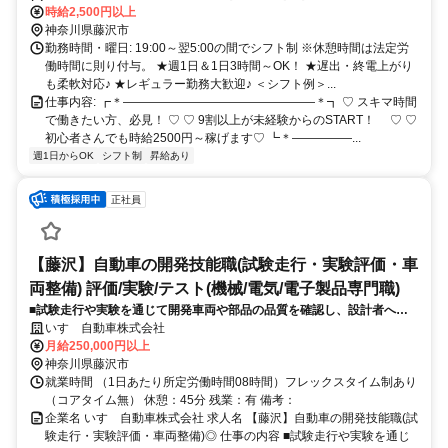
▰▰▰▰▰▰▰▰▰▰▰▰▰▰▰▰▰▰▰▰▰▰ アクセス抜群！湘南台駅から徒
時給2,500円以上
歩1分♪ 小田急江ノ島線／相鉄いずみ野線 横浜市営地下鉄ブルーライ
神奈川県藤沢市
ンの3路線が交わる 「湘南台駅」から徒歩わずか1分！ 通勤ラクラク
勤務時間・曜日: 19:00～翌5:00の間でシフト制 ※休憩時間は法定労
で 駅チカなのに落ち着いた雰囲気のエリアだから 帰り道も安心です
働時間に則り付与。 ★週1日＆1日3時間～OK！ ★遅出・終電上がり
◎ 系列店も複数展開中！ 「戸塚店」「綱島店」「鶴見店」「姉
も柔軟対応♪ ★レギュラー勤務大歓迎♪ ＜シフト例＞...
STORY綱島店」 「新丸子店」「中山店」など、 あなたのライフスタ
仕事内容: ┏＊――――――――――――――――＊┓ ♡ スキマ時間
イルや通いやすさに 合わせて選べるのもポイント♪
で働きたい方、必見！ ♡ ♡ 9割以上が未経験からのSTART！ ♡ ♡
▄▀▄▀▄▀▄▀▄▀▄▀▄▀▄▀▄▀▄▀▄▀▄▀▄▀▄▀▄▀
初心者さんでも時給2500円～稼げます♡ ┗＊―――――...
週1日からOK
シフト制
昇給あり
正社員
【藤沢】自動車の開発技能職(試験走行・実験評価・車
両整備) 評価/実験/テスト(機械/電気/電子製品専門職)
■試験走行や実験を通じて開発車両や部品の品質を確認し、設計者へフ
ィードバックする業務です。現場・現物で新型車両や最先端技術の価値
いすゞ自動車株式会社
創造に携わることができます。
月給250,000円以上
神奈川県藤沢市
就業時間 （1日あたり所定労働時間08時間）フレックスタイム制あり
（コアタイム無） 休憩：45分 残業：有 備考：
企業名 いすゞ自動車株式会社 求人名 【藤沢】自動車の開発技能職(試
験走行・実験評価・車両整備)◎ 仕事の内容 ■試験走行や実験を通じ