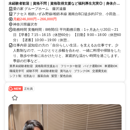
未経験者歓迎｜資格不問｜資格取得支援など福利厚生充実◎｜身体介助
少なめ（対話が中心）
愛の家 グループホーム 藤沢遠藤
アクセス 相鉄いずみ野線/相鉄本線 湘南台B口徒歩約37分、小田急江
ノ島線 湘南台B口徒歩約37分、横浜市営ブルーライン 湘南台B口徒歩
月給246,000円～266,000円
約37分 神奈中バス「遠藤北原」バス停下車、徒歩5分
神奈川県藤沢市
勤務時間 実働時間：8時間/日 平均勤務日数：1ヶ月あたり20日～21
日 【早番】7:15～16:15（休憩60分） 【日勤】9:00～18:00（休憩60
分） 【遅番】10:00～19:00（休憩...
仕事内容 認知症の方の「自分らしい生活」を支えるお仕事です。少
人数制なので、一人ひとりと歩幅を合わせ、一緒に料理や掃除をした
り、散歩や外食に出かけたりと、家庭的な温かい時間を過ごします。
季節の行事など...
業界未経験者歓迎
資格取得支援あり
フリーター歓迎
バイク通勤OK
車通勤OK
職場見学可
経験不問
未経験者歓迎
賞与あり
ブランクOK
交通費支給
シフト制
社割あり
服装自由
髪型・髪色自由
正社員