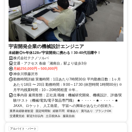
宇宙開発企業の機械設計エンジニア
未経験◎✨年休128✅宇宙開発に携わる！30-40代活躍中！
株式会社テクノソルバ
交通・アクセス 各線「湘南台」駅より徒歩3分
月給250,000円～500,000円
神奈川県藤沢市
勤務時間詳細 実働時間：1日あたり7時間30分 平均勤務日数：1ヶ月
あたり18日 〜 20日 勤務時間：9:00～17:30 (休憩時間 1時間00分) ※
月平均残業時間：10～20時間程度 ※年...
仕事内容 雇用形態：正社員 職種：機械研究開発、機構設計、評価/実
験/テスト（機械/電気/電子製品専門職） ★・・-・・★・・-・・★
JAXA、ロケット、人工衛星。 宇宙への興味があなたの技術力...
業界未経験者歓迎
固定時間制
経験不問
研修あり
賞与あり
ブランクOK
交通費支給
駅近5分以内
土日祝休み
服装自由
アルバイト・パート