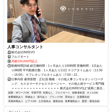
人事コンサルタント
株式会社INREVO
フルリモート
月給330,000円以上
勤務時間詳細 総労働時間：1ヶ月あたり160時間 実働時間：1日あた
り8時間 平均勤務日数：1ヶ月あたり21日 ※コアタイムあり（11:00
～16:00） ※フレキシブルタイムあり（7:00～22...
仕事内容 雇用形態：正社員 職種：その他人事コンサルタント/コーチ
ング、カスタマーサクセスマネージャー、その他人材サービス専門職
＝＝＝＝＝＝＝＝＝＝＝＝＝＝＝＝ 株式会社INREVOは"成果に責任...
副業・WワークOK
学歴不問
転勤なし
フルリモート
経験者歓迎
ネイルOK
食費補助あり
研修あり
賞与あり
ブランクOK
育休あり
交通費支給
長期休暇あり
ピアスOK
土日祝休み
服装自由
食事補助あり
髪型・髪色自由
アルバイト・パート