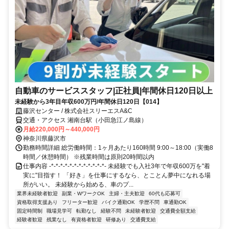
自動車のサービススタッフ|正社員|年間休日120日以上
未経験から3年目年収600万円/年間休日120日【014】
藤沢センター / 株式会社スリーエスA&C
交通・アクセス 湘南台駅（小田急江ノ島線）
月給220,000円～440,000円
神奈川県藤沢市
勤務時間詳細 総労働時間：1ヶ月あたり160時間 9:00～18:00（実働8
時間／休憩時間） ※残業時間は原則20時間以内
仕事内容 -*-*-*-*-*-*-*-*-*-*-*-*- 未経験でも入社3年で年収600万を"着
実に"目指す！ 「好き」を仕事にするなら、とことん夢中になれる場
所がいい。 未経験から始める、車のプ...
業界未経験者歓迎
副業・WワークOK
主婦・主夫歓迎
60代も応募可
資格取得支援あり
フリーター歓迎
バイク通勤OK
学歴不問
車通勤OK
固定時間制
職場見学可
転勤なし
経験不問
未経験者歓迎
交通費全額支給
経験者歓迎
残業なし
有資格者歓迎
研修あり
交通費支給