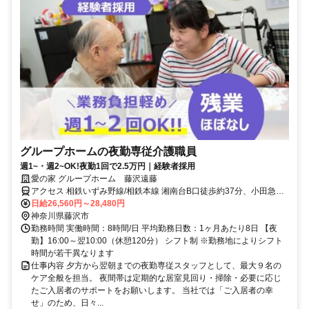
グループホームの夜勤専従介護職員
週1~・週2~OK!夜勤1回で2.5万円｜経験者採用
愛の家 グループホーム 藤沢遠藤
アクセス 相鉄いずみ野線/相鉄本線 湘南台B口徒歩約37分、小田急江
ノ島線 湘南台B口徒歩約37分、横浜市営ブルーライン 湘南台B口徒歩
日給26,560円～28,480円
約37分 神奈中バス「遠藤北原」バス停下車、徒歩5分
神奈川県藤沢市
勤務時間 実働時間：8時間/日 平均勤務日数：1ヶ月あたり8日 【夜
勤】16:00～翌10:00（休憩120分） シフト制 ※勤務地によりシフト
時間が若干異なります
仕事内容 夕方から翌朝までの夜勤専従スタッフとして、最大９名の
ケア全般を担当。 夜間帯は定期的な居室見回り・掃除・必要に応じ
たご入居者のサポートをお願いします。 当社では「ご入居者の幸
せ」のため、日々...