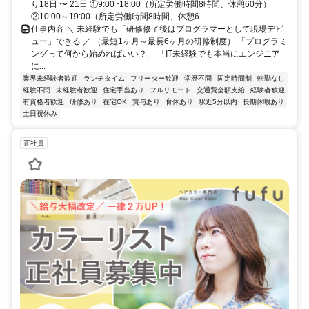
り18日 〜 21日 ①9:00~18:00（所定労働時間8時間、休憩60分）
②10:00～19:00（所定労働時間8時間、休憩6...
仕事内容 ＼ 未経験でも「研修修了後はプログラマーとして現場デビ
ュー」できる ／ （最短1ヶ月～最長6ヶ月の研修制度） 「プログラミ
ングって何から始めればいい？」 「IT未経験でも本当にエンジニア
に...
業界未経験者歓迎
ランチタイム
フリーター歓迎
学歴不問
固定時間制
転勤なし
経験不問
未経験者歓迎
住宅手当あり
フルリモート
交通費全額支給
経験者歓迎
有資格者歓迎
研修あり
在宅OK
賞与あり
育休あり
駅近5分以内
長期休暇あり
土日祝休み
正社員