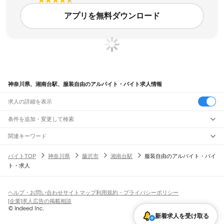
アプリを無料ダウンロード
神奈川県、湘南台駅、服装自由のアルバイト・バイト求人情報
求人の詳細を表示
条件を追加・変更して検索
市区町村を追加・変更
関連キーワード
完全在宅ワーク 全国
シール貼り 在宅
現在地周辺
ガチャガチャ
犬カフェ
神奈川県
駅を追加・変更
バイトTOP
神奈川県
藤沢市
湘南台駅
服装自由のアルバイト・バイ
神奈川県
すべて
ト・求人
横浜市
すべて
職種を追加・変更
JR東海道本線(東京～熱海)
鶴見区
神奈川区
西区
中区
南区
保土ケ谷区
磯子区
金沢区
港北区
戸塚区
港南区
川崎駅
横浜駅
戸塚駅
大船駅
藤沢駅
辻堂駅
茅ケ崎駅
平塚駅
大磯駅
二宮駅
国府津駅
飲食・フードサービス
旭区
緑区
瀬谷区
栄区
泉区
青葉区
都筑区
特徴を追加・変更
鴨宮駅
小田原駅
早川駅
根府川駅
真鶴駅
湯河原駅
飲食・フードサービス
すべて
ヘルプ・お問い合わせ
サイトマップ
利用規約・プライバシーポリシー
川崎市
すべて
ホールスタッフ
キッチンスタッフ
皿洗い・洗い場
精肉・鮮魚加工
給食調理
人気
[企業]求人広告の掲載相談
JR南武線
川崎区
幸区
中原区
高津区
多摩区
宮前区
麻生区
雇用形態を追加・変更
パン屋（ベーカリー）
フードカウンター販売員
バー（BAR）・バーテンダー
日払いOK
高校生歓迎
学生歓迎
深夜の仕事
髪型・髪色自由
ひげOK
ネイルOK
川崎駅
尻手駅
矢向駅
鹿島田駅
平間駅
向河原駅
武蔵小杉駅
武蔵中原駅
武蔵新城駅
飲食店補助（開店・閉店準備）
飲食店（店長・マネージャー）
新着求人を受け取る
相模原市
すべて
ピアスOK
アルバイト・パート
履歴書不要
オープニングスタッフ
留学生・外国人活躍中
武蔵溝ノ口駅
津田山駅
久地駅
宿河原駅
登戸駅
中野島駅
稲田堤駅
八丁畷駅
都道府県を変更
営業・販売