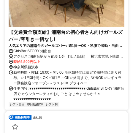
【交通費全額支給】湘南台の初心者さん向けガールズ
バー /客引き一切なし!
人気エリアの湘南台のガールズバー♪ 週1日〜OK・私服で出勤・自由シ
フト・毎日全額日払い！ 未経験でも、楽しみながらしっかり稼げる☆ ち
GirlsBar STORY 湘南台
ょっと背伸びしたいあなたにぴったりな場所、できました◎
アクセス: 湘南台駅から徒歩１分 ［江ノ島線］［横浜市営地下鉄線］
▰▰▰▰▰▰▰▰▰▰▰▰▰▰▰▰▰▰▰▰▰▰ アクセス抜群！湘南台駅から徒
時給2,500円以上
歩1分♪ 小田急江ノ島線／相鉄いずみ野線 横浜市営地下鉄ブルーライ
神奈川県藤沢市
ンの3路線が交わる 「湘南台駅」から徒歩わずか1分！ 通勤ラクラク
勤務時間・曜日: 19:00～翌5:00 ※休憩時間は法定労働時間に則り付
で 駅チカなのに落ち着いた雰囲気のエリアだから 帰り道も安心です
与。 ✅1日3時間～OK ✅週1日～OK ✅終電まで、遅出OK ✅レギュラ
◎ 系列店も複数展開中！ 「戸塚店」「綱島店」「鶴見店」「姉
ー勤務歓迎 ✅オープン～ラストOK プライベー...
STORY綱島店」 「新丸子店」「中山店」など、 あなたのライフスタ
仕事内容: ♥♥♥♥♥♥♥♥♥♥♥♥♥♥♥♥♥♥♥♥♥♥♥♥♥♥♥ GirlsBar STORY 湘南台
イルや通いやすさに 合わせて選べるのもポイント♪
店で カウンターレディのおしごと はじめませんか？♬
▄▀▄▀▄▀▄▀▄▀▄▀▄▀▄▀▄▀▄▀▄▀▄▀▄▀▄▀▄▀
♥♥♥♥♥♥♥♥♥♥♥♥♥♥♥♥♥♥...
シフト自由
即日勤務OK
シフト制
正社員