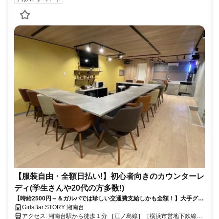
【服装自由・全額日払い!】初心者向きのカウンターレ
ディ(学生さんや20代の方多数!)
【時給2500円～＆ガルバでは珍しい交通費支給しかも全額！】大手グル
ープなので安心／綺麗な店舗でストレスなく働けます♪
GirlsBar STORY 湘南台
アクセス: 湘南台駅から徒歩１分 ［江ノ島線］［横浜市営地下鉄線］