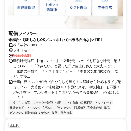
配信ライバー
未経験・顔出しなしOK／スマホ1台で出来る自由なお仕事！
株式会社Activation
フルリモート
完全歩合制
勤務時間詳細 【自由シフト】 ・24時間、いつでも好きな時間に配信
してOK！ ・「休みたい」と思った日は自由に休んで大丈夫です。 ・
「家庭の事情で」「テスト期間だから」「本業の繁忙期なので」な
ど、プラ...
仕事内容 ＼スマホ1台で自分らしく輝く！未経験から始めるライブ配
信ライバー大募集／ ✅未経験OK！特別なスキルや機材は一切不要！
✅完全在宅・フルリモート！全国どこからでも参加OK！ ✅顔出しな
しの「...
主婦・主夫歓迎
フリーター歓迎
短期
シフト自由
学歴不問
フルリモート
経験者歓迎
ネイルOK
在宅OK
ブランクOK
長期歓迎
完全歩合制
単発
ピアスOK
服装自由
ひげOK
髪型・髪色自由
正社員