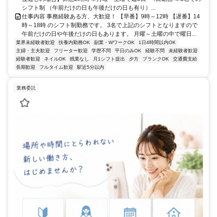
シフト制 （午前だけの日も午後だけの日も有り）...
仕事内容 事務経験ある方、大歓迎！ 【早番】9時～12時 【遅番】14
時～18時 のシフト制勤務です。 3名で上記のシフトとなりますので
午前だけの日や午後だけの日もあります。 月曜～土曜の中で曜日...
業界未経験者歓迎
扶養内勤務OK
副業・WワークOK
1日4時間以内OK
主婦・主夫歓迎
フリーター歓迎
学歴不問
平日のみOK
経験不問
未経験者歓迎
経験者歓迎
ネイルOK
残業なし
月1シフト提出
夕方
ブランクOK
交通費支給
長期歓迎
フルタイム歓迎
駅近5分以内
業務委託