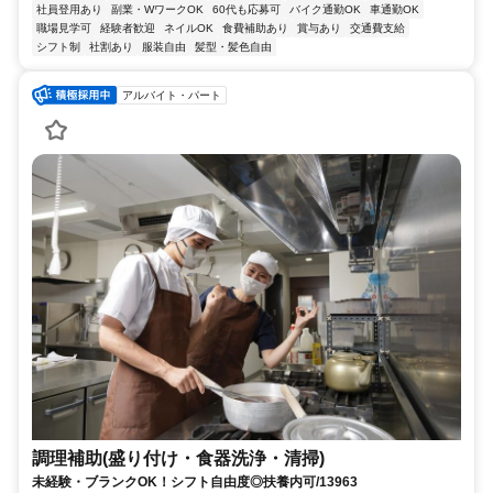
社員登用あり
副業・WワークOK
60代も応募可
バイク通勤OK
車通勤OK
職場見学可
経験者歓迎
ネイルOK
食費補助あり
賞与あり
交通費支給
シフト制
社割あり
服装自由
髪型・髪色自由
アルバイト・パート
調理補助(盛り付け・食器洗浄・清掃)
未経験・ブランクOK！シフト自由度◎扶養内可/13963