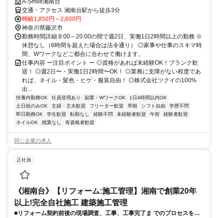
A-Smile湘南台
交通・アクセス 湘南台駅から徒歩3分
時給1,850円～2,600円
神奈川県藤沢市
勤務時間詳細 8:00～20:00の間で週2日、実働1日2時間以上の勤務 ※
休憩なし（6時間を超えた場合は法令通り） ◎家事や仕事のスキマ時
間、Wワークなどご都合に合わせて働けます。
仕事内容 ー注目ポイント ー ◎資格があれば未経験OK！ブランク歓
迎！ ◎週2日〜・実働1日2時間〜OK！ ◎業務に支障がない程度であ
れば、ネイル・髪色・ヒゲ・服装自由！ ◎株式会社ツクイの100%
出...
扶養内勤務OK
社員登用あり
副業・WワークOK
1日4時間以内OK
土日祝のみOK
主婦・主夫歓迎
フリーター歓迎
早朝
シフト自由
学歴不問
即日勤務OK
学生歓迎
転勤なし
経験不問
未経験者歓迎
午前
経験者歓迎
ネイルOK
残業なし
有資格者歓迎
同じ企業の求人
正社員
《湘南台》【リフォーム:施工管理】湘南で創業20年
以上!完全自社施工 建築施工管理
■リフォーム契約前後の現場調査、工事、工事完了ま でのプロセスをお