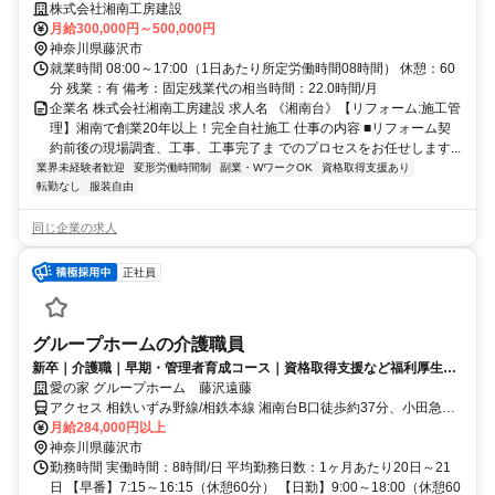
任せします。工事は当社または外注先の職人が実施。 段取りを組み、お
株式会社湘南工房建設
客様のお住まいをコーディネートします。
月給300,000円～500,000円
神奈川県藤沢市
就業時間 08:00～17:00（1日あたり所定労働時間08時間） 休憩：60
分 残業：有 備考：固定残業代の相当時間：22.0時間/月
企業名 株式会社湘南工房建設 求人名 《湘南台》【リフォーム:施工管
理】湘南で創業20年以上！完全自社施工 仕事の内容 ■リフォーム契
約前後の現場調査、工事、工事完了ま でのプロセスをお任せします...
業界未経験者歓迎
変形労働時間制
副業・WワークOK
資格取得支援あり
転勤なし
服装自由
同じ企業の求人
正社員
グループホームの介護職員
新卒｜介護職｜早期・管理者育成コース｜資格取得支援など福利厚生充
実◎
愛の家 グループホーム 藤沢遠藤
アクセス 相鉄いずみ野線/相鉄本線 湘南台B口徒歩約37分、小田急江
ノ島線 湘南台B口徒歩約37分、横浜市営ブルーライン 湘南台B口徒歩
月給284,000円以上
約37分 神奈中バス「遠藤北原」バス停下車、徒歩5分
神奈川県藤沢市
勤務時間 実働時間：8時間/日 平均勤務日数：1ヶ月あたり20日～21
日 【早番】7:15～16:15（休憩60分） 【日勤】9:00～18:00（休憩60