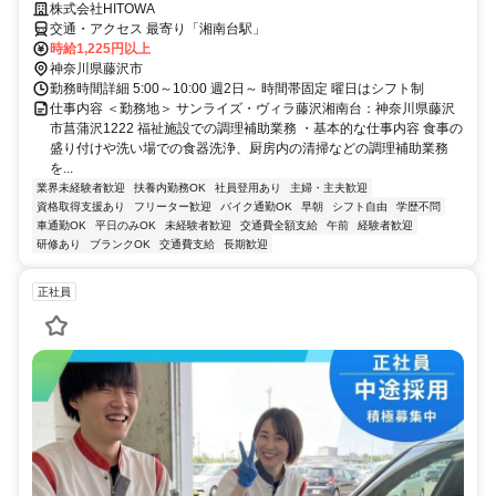
株式会社HITOWA
交通・アクセス 最寄り「湘南台駅」
時給1,225円以上
神奈川県藤沢市
勤務時間詳細 5:00～10:00 週2日～ 時間帯固定 曜日はシフト制
仕事内容 ＜勤務地＞ サンライズ・ヴィラ藤沢湘南台：神奈川県藤沢
市菖蒲沢1222 福祉施設での調理補助業務 ・基本的な仕事内容 食事の
盛り付けや洗い場での食器洗浄、厨房内の清掃などの調理補助業務
を...
業界未経験者歓迎
扶養内勤務OK
社員登用あり
主婦・主夫歓迎
資格取得支援あり
フリーター歓迎
バイク通勤OK
早朝
シフト自由
学歴不問
車通勤OK
平日のみOK
未経験者歓迎
交通費全額支給
午前
経験者歓迎
研修あり
ブランクOK
交通費支給
長期歓迎
正社員