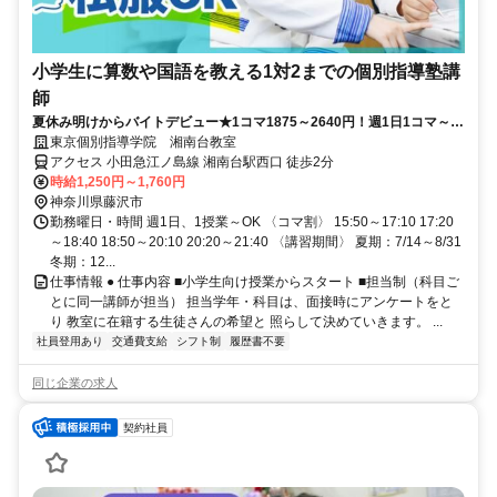
小学生に算数や国語を教える1対2までの個別指導塾講
師
夏休み明けからバイトデビュー★1コマ1875～2640円！週1日1コマ～私
服でok◎
東京個別指導学院 湘南台教室
アクセス 小田急江ノ島線 湘南台駅西口 徒歩2分
時給1,250円～1,760円
神奈川県藤沢市
勤務曜日・時間 週1日、1授業～OK 〈コマ割〉 15:50～17:10 17:20
～18:40 18:50～20:10 20:20～21:40 〈講習期間〉 夏期：7/14～8/31
冬期：12...
仕事情報 ● 仕事内容 ■小学生向け授業からスタート ■担当制（科目ご
とに同一講師が担当） 担当学年・科目は、面接時にアンケートをと
り 教室に在籍する生徒さんの希望と 照らして決めていきます。 ...
社員登用あり
交通費支給
シフト制
履歴書不要
同じ企業の求人
契約社員