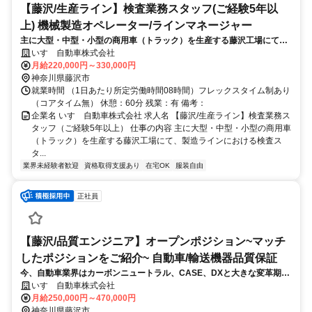
【藤沢/生産ライン】検査業務スタッフ(ご経験5年以
上) 機械製造オペレーター/ラインマネージャー
主に大型・中型・小型の商用車（トラック）を生産する藤沢工場にて、
製造ラインにおける検査スタッフ（正社員）としてご活躍いただきま
いすゞ自動車株式会社
す。ご自身の五感をフル活用してものづくりの品質を維持し、製品の安
月給220,000円～330,000円
全・安心
神奈川県藤沢市
就業時間 （1日あたり所定労働時間08時間）フレックスタイム制あり
（コアタイム無） 休憩：60分 残業：有 備考：
企業名 いすゞ自動車株式会社 求人名 【藤沢/生産ライン】検査業務ス
タッフ（ご経験5年以上） 仕事の内容 主に大型・中型・小型の商用車
（トラック）を生産する藤沢工場にて、製造ラインにおける検査ス
タ...
業界未経験者歓迎
資格取得支援あり
在宅OK
服装自由
正社員
【藤沢/品質エンジニア】オープンポジション~マッチ
したポジションをご紹介~ 自動車/輸送機器品質保証
今、自動車業界はカーボンニュートラル、CASE、DXと大きな変革期に
あります。時代の流れに対応し、商品の品質を守る品質管理や品質保証
いすゞ自動車株式会社
のポジションも新たに強化するためオープンポジションにて募集しま
月給250,000円～470,000円
す。
神奈川県藤沢市