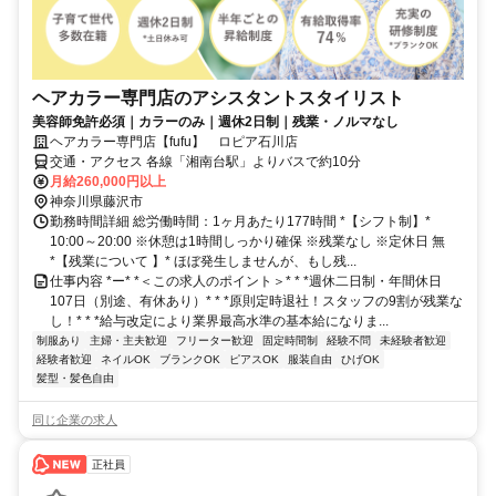
ヘアカラー専門店のアシスタントスタイリスト
美容師免許必須｜カラーのみ｜週休2日制｜残業・ノルマなし
ヘアカラー専門店【fufu】 ロピア石川店
交通・アクセス 各線「湘南台駅」よりバスで約10分
月給260,000円以上
神奈川県藤沢市
勤務時間詳細 総労働時間：1ヶ月あたり177時間 *【シフト制】*
10:00～20:00 ※休憩は1時間しっかり確保 ※残業なし ※定休日 無
*【残業について 】* ほぼ発生しませんが、もし残...
仕事内容 *ー* *＜この求人のポイント＞* * *週休二日制・年間休日
107日（別途、有休あり）* * *原則定時退社！スタッフの9割が残業な
し！* * *給与改定により業界最高水準の基本給になりま...
制服あり
主婦・主夫歓迎
フリーター歓迎
固定時間制
経験不問
未経験者歓迎
経験者歓迎
ネイルOK
ブランクOK
ピアスOK
服装自由
ひげOK
髪型・髪色自由
同じ企業の求人
正社員