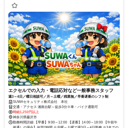
エクセルでの入力・電話応対など一般事務スタッフ
週3～4日／曜日相談可／月～土曜／残業無／早番遅番のシフト制
SUWAセキュリティ株式会社 本社
交通・アクセス 湘南台駅～徒歩3分※車・バイク通勤可
時給1,250円以上
神奈川県藤沢市
勤務時間詳細 【早番】9:00～12:00 【遅番】14:00～18:00 【午前午
後通しの場合】休憩2時間 ※月曜～土曜で週3日～4日勤務 ※3名での