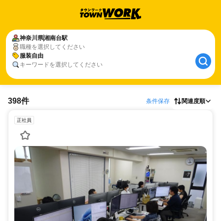
神奈川県
湘南台駅
職種を選択してください
服装自由
キーワードを選択してください
398件
条件保存
関連度順
正社員