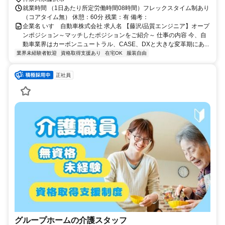
就業時間 （1日あたり所定労働時間08時間）フレックスタイム制あり
（コアタイム無） 休憩：60分 残業：有 備考：
企業名 いすゞ自動車株式会社 求人名 【藤沢/品質エンジニア】オープ
ンポジション～マッチしたポジションをご紹介～ 仕事の内容 今、自
動車業界はカーボンニュートラル、CASE、DXと大きな変革期にあ...
業界未経験者歓迎
資格取得支援あり
在宅OK
服装自由
正社員
グループホームの介護スタッフ