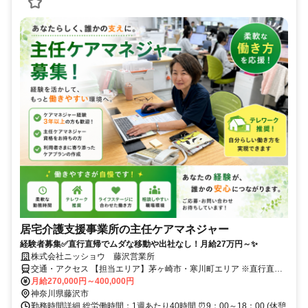
居宅介護支援事業所の主任ケアマネジャー
経験者募集✅直行直帰でムダな移動や出社なし！月給27万円～✨
株式会社ニッショウ 藤沢営業所
交通・アクセス 【担当エリア】茅ヶ崎市・寒川町エリア ※直行直帰
※在宅勤務可能
月給270,000円～400,000円
神奈川県藤沢市
勤務時間詳細 総労働時間：1週あたり40時間 ⏰9：00～18：00 (休憩