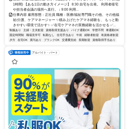
1時間) 【ある1日の動き方イメージ】 8:30 自宅を出発。 利用者様宅
や担当者会議の場所へ直行。 ↓ 9:00 利用...
仕事内容 雇用形態：正社員 職種：医療/福祉専門職その他、その他福
祉/介護、ケアマネージャー ✨積み上げたケアマネ経験を、 もっと動
きやすい環境で活かす✨ ✅在宅ケアマネの実務経験を活かせる ✅...
制服あり
主婦・主夫歓迎
資格取得支援あり
バイク通勤OK
学歴不問
車通勤OK
固定時間制
職場見学可
転勤なし
住宅手当あり
午前
経験者歓迎
有資格者歓迎
夕方
在宅OK
賞与あり
ブランクOK
交通費支給
長期歓迎
資格取得手当あり
アルバイト・パート