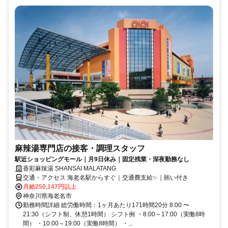
麻辣湯専門店の接客・調理スタッフ
駅近ショッピングモール｜月9日休み｜固定残業・深夜勤務なし
香彩麻辣湯 SHANSAI MALATANG
交通・アクセス 海老名駅からすぐ｜交通費支給✨｜賄い付き
月給250,147円以上
神奈川県海老名市
勤務時間詳細 総労働時間：1ヶ月あたり171時間20分 8:00 〜
21:30（シフト制、休憩1時間） シフト例 ・8:00～17:00（実働8時
間） ・10:00～19:00（実働8時間） ・...