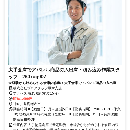
大手倉庫でアパレル商品の入出庫・積み込み作業スタ
ッフ 2607ag007
未経験から始められる倉庫内作業！大手倉庫でアパレル商品の入出庫や
積み込みを担当します♪時給1400円・土日休みで働きやすさ抜群！服装
株式会社プロスタッフ厚木支店
自由だから自分らしいスタイルで勤務できます。
アクセス 海老名駅(徒歩15分)
時給1,400円
神奈川県海老名市
勤務時間 ■【勤務日】 月～金 週5日 ■【勤務時間】 7:30～16:15(休憩
1h) ◎残業月20時間程度（繁忙時） ■【勤務期間】 即日～長期 勤務
開始日相談OK
仕事内容 大手物流倉庫で安定勤務！未経験から始められる倉庫内ワ
ーク♪ ■ 大手物流倉庫で長期安定のお仕事！ ■ 未経験からスタートし