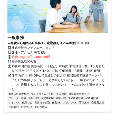
一般事務
未経験から始めるIT事務★在宅勤務あり／年間休日130日◎
株式会社カンゲンエージェント
交通・アクセス 海老名駅
月給220,000円～400,000円
神奈川県海老名市
勤務時間詳細 実働時間：1日あたり8時間 平均勤務日数：1ヶ月あた
り20日 〜 23日 9:00〜18:00 1日の労働時間：8時間、休憩1時間
仕事内容 ／ 20代中心で風通しの良さ◎ 在宅勤務で快適ワーク♪ ＼
「ただの事務じゃ、ちょっと物足りないかも」 「将来のために、ど
こでも通用するスキルを身につけたい！」 そんな想いを寄せるあな
た...
業界未経験者歓迎
ランチタイム
主婦・主夫歓迎
資格取得支援あり
フリーター歓迎
学歴不問
固定時間制
経験不問
未経験者歓迎
経験者歓迎
ネイルOK
残業なし
有資格者歓迎
在宅OK
ブランクOK
育休あり
交通費支給
長期歓迎
ピアスOK
土日祝休み