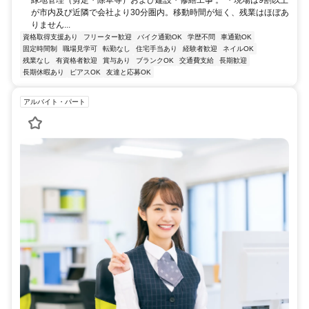
緑地管理（剪定・除草等）および建設・修繕工事 。 ・現場は9割以上
が市内及び近隣で会社より30分圏内。移動時間が短く、残業はほぼあ
りません...
資格取得支援あり
フリーター歓迎
バイク通勤OK
学歴不問
車通勤OK
固定時間制
職場見学可
転勤なし
住宅手当あり
経験者歓迎
ネイルOK
残業なし
有資格者歓迎
賞与あり
ブランクOK
交通費支給
長期歓迎
長期休暇あり
ピアスOK
友達と応募OK
アルバイト・パート