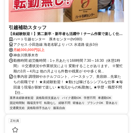
引越補助スタッフ
【未経験歓迎！】第二新卒・新卒者も活躍中！チーム作業で楽しく仕事
ができる引越スタッフ募集！
ハート引越センター 厚木センター(hr080)
アクセス 小田急線 海老名駅より バス 水道路 徒歩3分
月給300,000円以上
神奈川県厚木市
勤務時間 総労働時間：1ヶ月あたり168時間 7:30～16:30（休憩1時
間） ※交通状況や作業状況により 変動することがあります。 ※繁忙
期の3月～4月は 他の月よりも件数や残業が やや多く発...
仕事内容 調理師やホテルフロント、バースタッフ、美容師…先輩た
ちの前職です！ ★未経験歓迎！ ★動けば稼げるシンプルな仕事 ★毎
回違う現場が新鮮で楽しい ★地元からの転勤無し ★学歴・職歴不問
【仕...
業界未経験者歓迎
資格取得支援あり
バイク通勤OK
学歴不問
車通勤OK
固定時間制
職場見学可
転勤なし
経験不問
研修あり
ブランクOK
育休あり
交通費支給
資格取得手当あり
服装自由
正社員