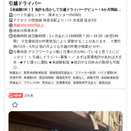
引越ドライバー
【未経験OK！】免許を活かして引越ドライバーデビュー！6か月間給与
保証で安心！その後、正社員登用あり
ハート引越センター 厚木センター(hr080)
アクセス 小田急線 海老名駅より バス 水道路 徒歩3分
月給300,000円以上
神奈川県厚木市
勤務時間 総労働時間：1ヶ月あたり168時間 7:30～16:30（休憩1時
間） ※交通状況や作業状況により 変動することがあります。 ※繁忙
期の3月～4月は 他の月よりも引越の件数や残業が やや...
仕事内容 デスクワークより動く仕事の方が向いていると思う人にピ
ッタリ！ ＼ 引越しドライバ―募集！ ／ まずは普通免許があれば大丈
夫 - ★ナビ通りに運転 ★未経験歓迎 ★祝日や土日休みの取得も可能
◎...
制服あり
業界未経験者歓迎
資格取得支援あり
フリーター歓迎
バイク通勤OK
学歴不問
車通勤OK
固定時間制
職場見学可
転勤なし
経験不問
未経験者歓迎
研修あり
ブランクOK
育休あり
交通費支給
資格取得手当あり
服装自由
正社員