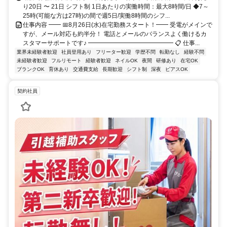
り20日 〜 21日 シフト制 1日あたりの実働時間：最大8時間/日 ◆7～
25時(可能な方は27時)の間で週5日/実働8時間のシフ...
仕事内容 ━━ 📅8月26日(水)在宅勤務スタート！━━ 受電がメインで
すが、メール対応も約半分！ 電話とメールのバランスよく働けるカ
スタマーサポートです♪ ━━━━━━━━━━━━━━ 📋 仕事...
業界未経験者歓迎
社員登用あり
フリーター歓迎
学歴不問
転勤なし
経験不問
未経験者歓迎
フルリモート
経験者歓迎
ネイルOK
夜間
研修あり
在宅OK
ブランクOK
育休あり
交通費支給
長期歓迎
シフト制
深夜
ピアスOK
契約社員