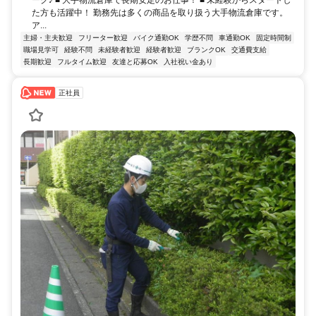
た方も活躍中！ 勤務先は多くの商品を取り扱う大手物流倉庫です。
ア...
主婦・主夫歓迎
フリーター歓迎
バイク通勤OK
学歴不問
車通勤OK
固定時間制
職場見学可
経験不問
未経験者歓迎
経験者歓迎
ブランクOK
交通費支給
長期歓迎
フルタイム歓迎
友達と応募OK
入社祝い金あり
正社員