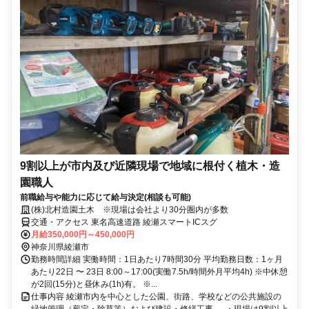
9割以上が市内及び近隣現場で地域に根付く植木・造
園職人
前職給与や能力に応じて給与決定(相談も可能)
(株)北村造園土木 ※現場は会社より30分圏内が多数
交通・アクセス 東名高速道路 綾瀬スマートICスグ
月給350,000円～450,000円
神奈川県綾瀬市
勤務時間詳細 実働時間：1日あたり7時間30分 平均勤務日数：1ヶ月
あたり22日 〜 23日 8:00～17:00(実働7.5h/時間外月平均4h) ※中休憩
が2回(15分)と昼休み(1h)有。 ※...
仕事内容 綾瀬市内を中心とした公園、街路、学校などの公共施設の