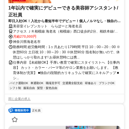
1年以内で確実にデビューできる美容師アシスタント/
正社員
即日入社OK！入社から最短半年でデビュー！個人ノルマなし・独自の教
育で確実に成長できる！アシスタント求人
美容室イレブンカット ららぽーと海老名店
アクセス ＪＲ相模線 海老名（相模線）西口徒歩約2分、相鉄本線/相
鉄新横浜線 海老名（小田急・相鉄）西口徒歩約4分、小田急小田原線/
月給270,000円
東京メトロ千代田線 海老名（小田急・相鉄）西口徒歩約4分
神奈川県海老名市
勤務時間 総労働時間：1ヶ月あたり179時間 平日 10：00～20：00 ※
休憩60分 土日祝 10：00～20：30 ※休憩90分 指名制が無いので、休
憩はしっかり取れます! お昼休憩時には携...
仕事内容 【未経験OK】手厚い教育で確実にスタイリストへ 【仕事内
容】 カット・カラー・パーマ等のサロン業務をお願いします。 【教
育体制が充実】 ■独自の段階的カリキュラムで確実にスキルアップ ■
シ...
バイク通勤OK
車通勤OK
職場見学可
交通費全額支給
研修あり
ブランクOK
シフト制
服装自由
髪型・髪色自由
同じ企業の求人
正社員