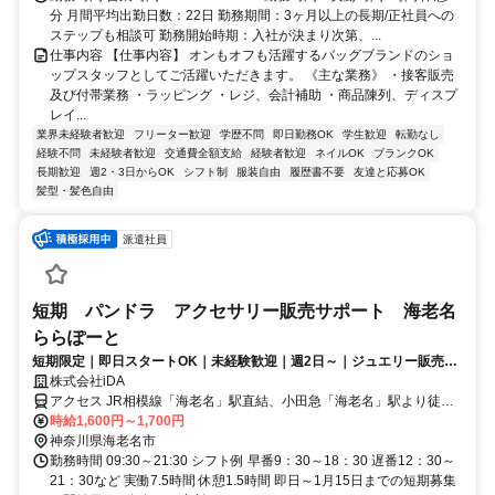
分 月間平均出勤日数：22日 勤務期間：3ヶ月以上の長期/正社員への
ステップも相談可 勤務開始時期：入社が決まり次第、...
仕事内容 【仕事内容】 オンもオフも活躍するバッグブランドのショ
ップスタッフとしてご活躍いただきます。 《主な業務》 ・接客販売
及び付帯業務 ・ラッピング ・レジ、会計補助 ・商品陳列、ディスプ
レイ...
業界未経験者歓迎
フリーター歓迎
学歴不問
即日勤務OK
学生歓迎
転勤なし
経験不問
未経験者歓迎
交通費全額支給
経験者歓迎
ネイルOK
ブランクOK
長期歓迎
週2・3日からOK
シフト制
服装自由
履歴書不要
友達と応募OK
髪型・髪色自由
派遣社員
短期 パンドラ アクセサリー販売サポート 海老名
ららぽーと
短期限定｜即日スタートOK｜未経験歓迎｜週2日～｜ジュエリー販売サ
ポート業務◎
株式会社iDA
アクセス JR相模線「海老名」駅直結、小田急「海老名」駅より徒歩3
分
時給1,600円～1,700円
神奈川県海老名市
勤務時間 09:30～21:30 シフト例 早番9：30～18：30 遅番12：30～
21：30など 実働7.5時間 休憩1.5時間 即日～1月15日までの短期募集