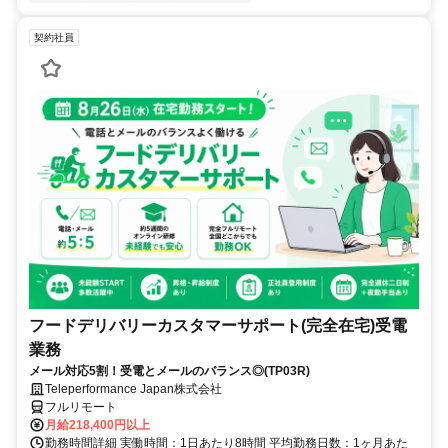
契約社員
フードデリバリーカスタマーサポート(完全在宅)受電
業務
メール対応5割！受電とメールのバランス◎(TP03R)
Teleperformance Japan株式会社
フルリモート
月給218,400円以上
勤務時間詳細 実働時間：1日あたり8時間 平均勤務日数：1ヶ月あた