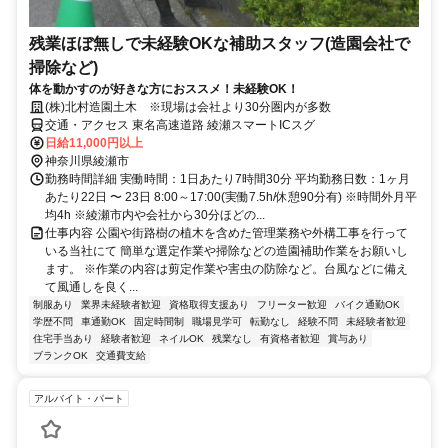
残業ほぼ無しで未経験OKな補助スタッフ(造園会社で
掃除など)
体を動かすのが好きな方におススメ！未経験OK！
(株)北村造園土木 ※現場は会社より30分圏内が多数
交通・アクセス 東名高速道路 綾瀬スマートICスグ
日給11,000円以上
神奈川県綾瀬市
勤務時間詳細 実働時間：1日あたり7時間30分 平均勤務日数：1ヶ月
あたり22日 〜 23日 8:00～17:00(実働7.5h/休憩90分有) ※時間外月平
均4h ※綾瀬市内や会社から30分ほどの...
仕事内容 公園や街路樹の植木を含めた管理業務や外構工事を行って
いる当社にて 簡単な選定作業や掃除などの造園補助作業をお願いし
ます。 ※作業の内容は剪定作業や害虫の防除など。台風などに備え
て風通しを良く...
制服あり
業界未経験者歓迎
資格取得支援あり
フリーター歓迎
バイク通勤OK
学歴不問
車通勤OK
固定時間制
職場見学可
転勤なし
経験不問
未経験者歓迎
住宅手当あり
経験者歓迎
ネイルOK
残業なし
有資格者歓迎
賞与あり
ブランクOK
交通費支給
アルバイト・パート