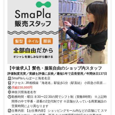
【中途求人】髪色・服装自由のショップ内スタッフ
評価制度充実／実績を評価に反映／最短1年で店長登用／年間休日137日
SmaPlaららぽーと海老名店
アクセス: JR相模線「海老名」駅徒歩1分（駅直結） 小田急小田原線
月給230,000円
「海老名」駅徒歩3分 相模鉄道本線「海老名」駅徒歩4分
神奈川県海老名市
勤務時間・曜日: 8:30〜22:30の間でシフト制（実働8時間） ※上記時
間帯の中で早番・遅番の2交代制です ※店舗が入っている商業施設の
営業時間により異なります
仕事内容: 【お仕事内容】 ショッピングモール内などの店舗にて スマ