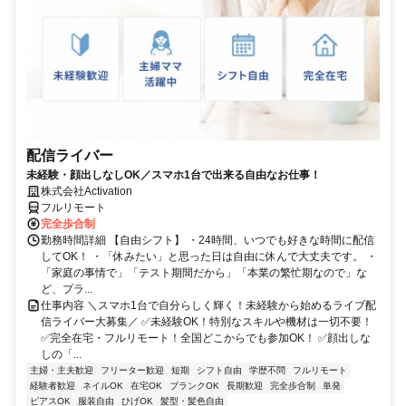
配信ライバー
未経験・顔出しなしOK／スマホ1台で出来る自由なお仕事！
株式会社Activation
フルリモート
完全歩合制
勤務時間詳細 【自由シフト】 ・24時間、いつでも好きな時間に配信
してOK！ ・「休みたい」と思った日は自由に休んで大丈夫です。 ・
「家庭の事情で」「テスト期間だから」「本業の繁忙期なので」な
ど、プラ...
仕事内容 ＼スマホ1台で自分らしく輝く！未経験から始めるライブ配
信ライバー大募集／ ✅未経験OK！特別なスキルや機材は一切不要！
✅完全在宅・フルリモート！全国どこからでも参加OK！ ✅顔出しな
しの「...
主婦・主夫歓迎
フリーター歓迎
短期
シフト自由
学歴不問
フルリモート
経験者歓迎
ネイルOK
在宅OK
ブランクOK
長期歓迎
完全歩合制
単発
ピアスOK
服装自由
ひげOK
髪型・髪色自由