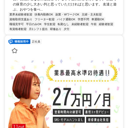
の保育の少し大きい判と思っていただければと思います。 友達と遊
ぶ、おやつを食べ...
業界未経験者歓迎
扶養内勤務OK
副業・WワークOK
主婦・主夫歓迎
資格取得支援あり
フリーター歓迎
バイク通勤OK
学歴不問
車通勤OK
職場見学可
平日のみOK
学生歓迎
転勤なし
未経験者歓迎
午前
経験者歓迎
有資格者歓迎
月1シフト提出
研修あり
夕方
正社員