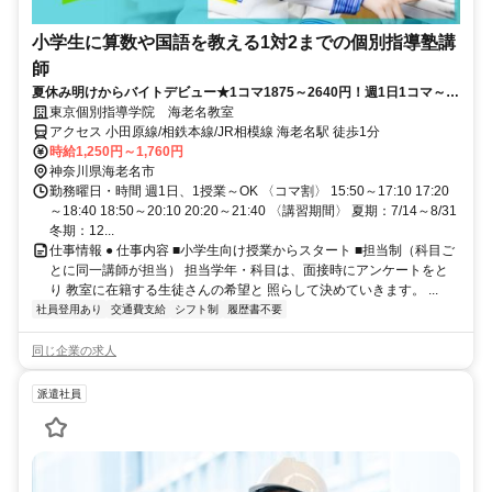
小学生に算数や国語を教える1対2までの個別指導塾講
師
夏休み明けからバイトデビュー★1コマ1875～2640円！週1日1コマ～私
服でok◎
東京個別指導学院 海老名教室
アクセス 小田原線/相鉄本線/JR相模線 海老名駅 徒歩1分
時給1,250円～1,760円
神奈川県海老名市
勤務曜日・時間 週1日、1授業～OK 〈コマ割〉 15:50～17:10 17:20
～18:40 18:50～20:10 20:20～21:40 〈講習期間〉 夏期：7/14～8/31
冬期：12...
仕事情報 ● 仕事内容 ■小学生向け授業からスタート ■担当制（科目ご
とに同一講師が担当） 担当学年・科目は、面接時にアンケートをと
り 教室に在籍する生徒さんの希望と 照らして決めていきます。 ...
社員登用あり
交通費支給
シフト制
履歴書不要
同じ企業の求人
派遣社員