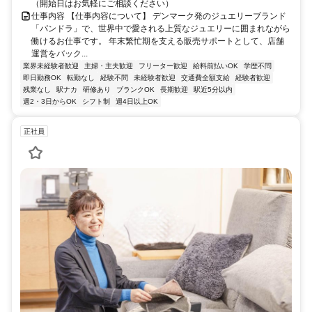
（開始日はお気軽にご相談ください）
仕事内容 【仕事内容について】 デンマーク発のジュエリーブランド
「パンドラ」で、世界中で愛される上質なジュエリーに囲まれながら
働けるお仕事です。 年末繁忙期を支える販売サポートとして、店舗
運営をバック...
業界未経験者歓迎
主婦・主夫歓迎
フリーター歓迎
給料前払いOK
学歴不問
即日勤務OK
転勤なし
経験不問
未経験者歓迎
交通費全額支給
経験者歓迎
残業なし
駅ナカ
研修あり
ブランクOK
長期歓迎
駅近5分以内
週2・3日からOK
シフト制
週4日以上OK
正社員