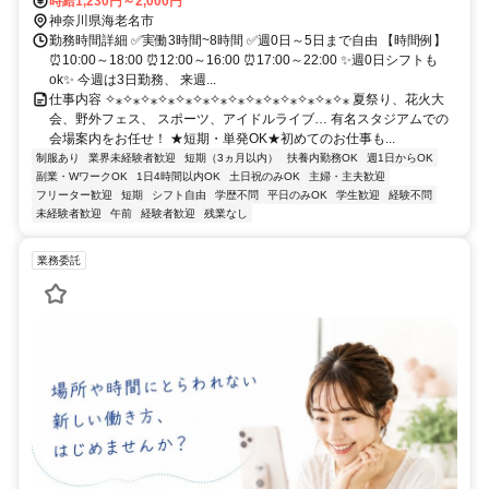
時給1,230円～2,000円
神奈川県海老名市
勤務時間詳細 ✅実働3時間~8時間 ✅週0日～5日まで自由 【時間例】
⏰10:00～18:00 ⏰12:00～16:00 ⏰17:00～22:00 ✨週0日シフトも
ok✨ 今週は3日勤務、 来週...
仕事内容 ✧⁎✧⁎✧⁎✧⁎✧⁎✧⁎✧⁎✧⁎✧⁎✧⁎✧⁎✧⁎✧⁎✧⁎ 夏祭り、花火大
会、野外フェス、 スポーツ、アイドルライブ… 有名スタジアムでの
会場案内をお任せ！ ★短期・単発OK★初めてのお仕事も...
制服あり
業界未経験者歓迎
短期（3ヵ月以内）
扶養内勤務OK
週1日からOK
副業・WワークOK
1日4時間以内OK
土日祝のみOK
主婦・主夫歓迎
フリーター歓迎
短期
シフト自由
学歴不問
平日のみOK
学生歓迎
経験不問
未経験者歓迎
午前
経験者歓迎
残業なし
業務委託