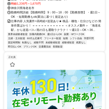
時給1,336円～1,670円
神奈川県海老名市
勤務時間詳細 【勤務時間】 9：00～18：00 【勤務形態】 ・週1日～
OK ・短期勤務もok(業法に基づく規定あり)
仕事内容 人気案件×高時給×送迎あり★ 検品・梱包・仕分けなどの 簡
単作業ばかり！ ＝＝＝＝＝＝＝＝＝＝＝ ＜オススメ案件＞ 「海老名
駅」から送迎バス♪ 雨の日も通勤ラクラク！ ✨週1日～OK ✨36...
業界未経験者歓迎
扶養内勤務OK
週1日からOK
副業・WワークOK
主婦・主夫歓迎
60代も応募可
フリーター歓迎
短期
シフト自由
学歴不問
固定時間制
転勤なし
経験不問
未経験者歓迎
経験者歓迎
残業なし
即日払いOK
ブランクOK
交通費支給
長期歓迎
正社員