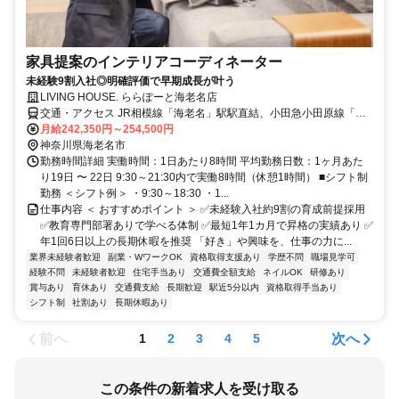
家具提案のインテリアコーディネーター
未経験9割入社◎明確評価で早期成長が叶う
LIVING HOUSE. ららぽーと海老名店
交通・アクセス JR相模線「海老名」駅駅直結、小田急小田原線「海
老名」駅、相模鉄道本線「海老名」駅から徒歩約4分
月給242,350円～254,500円
神奈川県海老名市
勤務時間詳細 実働時間：1日あたり8時間 平均勤務日数：1ヶ月あた
り19日 〜 22日 9:30～21:30内で実働8時間（休憩1時間） ■シフト制
勤務 ＜シフト例＞ ・9:30～18:30 ・1...
仕事内容 ＜ おすすめポイント ＞ ✅未経験入社約9割の育成前提採用
✅教育専門部署ありで学べる体制 ✅最短1年1カ月で昇格の実績あり ✅
年1回6日以上の長期休暇を推奨 「好き」や興味を、仕事の力に...
業界未経験者歓迎
副業・WワークOK
資格取得支援あり
学歴不問
職場見学可
経験不問
未経験者歓迎
住宅手当あり
交通費全額支給
ネイルOK
研修あり
賞与あり
育休あり
交通費支給
長期歓迎
駅近5分以内
資格取得手当あり
シフト制
社割あり
長期休暇あり
前へ
次へ
1
2
3
4
5
この条件の新着求人を受け取る