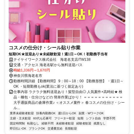
コスメの仕分け・シール貼り作業
短期OK★送迎あり★未経験歓迎！週1日～OK！初勤務手当有
テイケイワークス株式会社 海老名支店/TW138
交通・アクセス 海老名駅から無料送迎バス
時給1,336円～1,670円
神奈川県海老名市
勤務時間詳細 【勤務時間】 9：00～18：00 【勤務形態】 ・週1日～
OK ・短期勤務もok(業法に基づく規定あり)
仕事内容 ラクラク無料送迎あり！髪型自由◎ 人気案件×高時給★ 検
品・梱包・仕分けなどの 簡単作業ばかり！ ＝＝＝＝＝＝＝＝＝＝＝
大手通販商品の倉庫作業♪ ＜オススメ案件＞ 春コスメの仕分け・シー
ル...
業界未経験者歓迎
扶養内勤務OK
週1日からOK
副業・WワークOK
主婦・主夫歓迎
60代も応募可
フリーター歓迎
短期
シフト自由
学歴不問
固定時間制
転勤なし
経験不問
未経験者歓迎
経験者歓迎
残業なし
即日払いOK
ブランクOK
交通費支給
長期歓迎