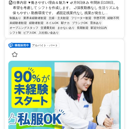
仕事内容 ▼働きやすい理由＆魅力▼ 🌿月9日休み 年間休日108日。
希望を考慮して シフトを作成します。 🌙深夜勤務なし 生活リズムを
保ちやすい 勤務環境です。 💰固定残業代なし 残業が発生し...
制服あり
業界未経験者歓迎
主婦・主夫歓迎
フリーター歓迎
学歴不問
経験不問
未経験者歓迎
経験者歓迎
ネイルOK
駅ナカ
ブランクOK
育休あり
オープニングスタッフ
交通費支給
まかないあり
長期歓迎
駅近5分以内
シフト制
ピアスOK
入社祝い金あり
アルバイト・パート