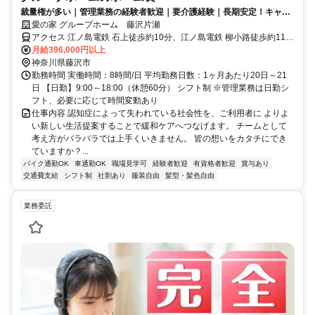
裁量権が多い｜管理業務の経験者歓迎｜要介護経験｜長期安定！キャリ
アアップが目指せます
愛の家 グループホーム 藤沢片瀬
アクセス 江ノ島電鉄 石上徒歩約10分、江ノ島電鉄 柳小路徒歩約11
分、江ノ島電鉄 鵠沼徒歩約14分 江ノ電バス「ミネベア」バス停下
月給396,000円以上
車、徒歩5分
神奈川県藤沢市
勤務時間 実働時間：8時間/日 平均勤務日数：1ヶ月あたり20日～21
日 【日勤】9:00～18:00（休憩60分） シフト制 ※管理業務は日勤シ
フト、必要に応じて時間変動あり
仕事内容 認知症によって失われている社会性を、ご利用者に よりよ
い新しい生活提案することで緩和ケアへつなげます。 チームとして
考え方がバラバラでは上手くいきません。 皆の想いをカタチにでき
ていますか？...
バイク通勤OK
車通勤OK
職場見学可
経験者歓迎
有資格者歓迎
賞与あり
交通費支給
シフト制
社割あり
服装自由
髪型・髪色自由
業務委託