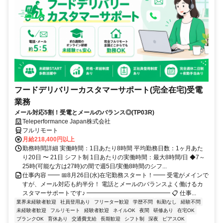
フードデリバリーカスタマーサポート(完全在宅)受電
業務
メール対応5割！受電とメールのバランス◎(TP03R)
Teleperformance Japan株式会社
フルリモート
月給218,400円以上
勤務時間詳細 実働時間：1日あたり8時間 平均勤務日数：1ヶ月あた
り20日 〜 21日 シフト制 1日あたりの実働時間：最大8時間/日 ◆7～
25時(可能な方は27時)の間で週5日/実働8時間のシフ...
仕事内容 ━━ 📅8月26日(水)在宅勤務スタート！━━ 受電がメインで
すが、メール対応も約半分！ 電話とメールのバランスよく働けるカ
スタマーサポートです♪ ━━━━━━━━━━━━━━ 📋 仕事...
業界未経験者歓迎
社員登用あり
フリーター歓迎
学歴不問
転勤なし
経験不問
未経験者歓迎
フルリモート
経験者歓迎
ネイルOK
夜間
研修あり
在宅OK
ブランクOK
育休あり
交通費支給
長期歓迎
シフト制
深夜
ピアスOK