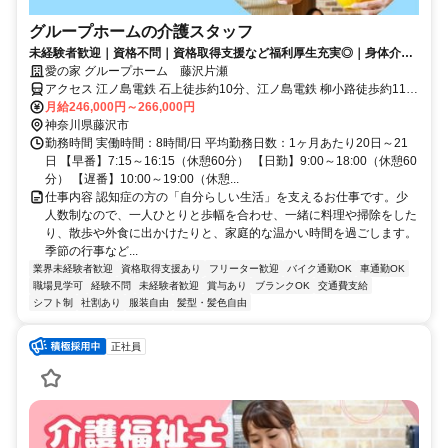
グループホームの介護スタッフ
未経験者歓迎｜資格不問｜資格取得支援など福利厚生充実◎｜身体介助
少なめ（対話が中心）
愛の家 グループホーム 藤沢片瀬
アクセス 江ノ島電鉄 石上徒歩約10分、江ノ島電鉄 柳小路徒歩約11
分、江ノ島電鉄 鵠沼徒歩約14分 江ノ電バス「ミネベア」バス停下
月給246,000円～266,000円
車、徒歩5分
神奈川県藤沢市
勤務時間 実働時間：8時間/日 平均勤務日数：1ヶ月あたり20日～21
日 【早番】7:15～16:15（休憩60分） 【日勤】9:00～18:00（休憩60
分） 【遅番】10:00～19:00（休憩...
仕事内容 認知症の方の「自分らしい生活」を支えるお仕事です。少
人数制なので、一人ひとりと歩幅を合わせ、一緒に料理や掃除をした
り、散歩や外食に出かけたりと、家庭的な温かい時間を過ごします。
季節の行事など...
業界未経験者歓迎
資格取得支援あり
フリーター歓迎
バイク通勤OK
車通勤OK
職場見学可
経験不問
未経験者歓迎
賞与あり
ブランクOK
交通費支給
シフト制
社割あり
服装自由
髪型・髪色自由
正社員