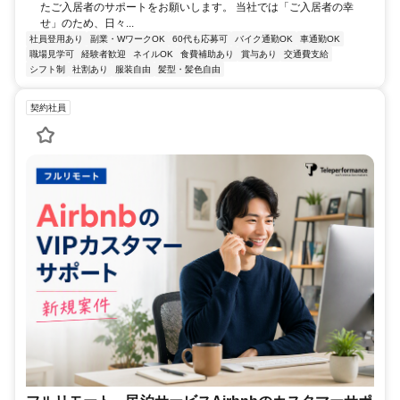
たご入居者のサポートをお願いします。 当社では「ご入居者の幸
せ」のため、日々...
社員登用あり
副業・WワークOK
60代も応募可
バイク通勤OK
車通勤OK
職場見学可
経験者歓迎
ネイルOK
食費補助あり
賞与あり
交通費支給
シフト制
社割あり
服装自由
髪型・髪色自由
契約社員