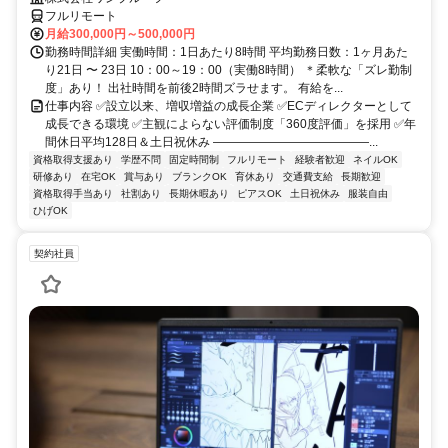
フルリモート
月給300,000円～500,000円
勤務時間詳細 実働時間：1日あたり8時間 平均勤務日数：1ヶ月あた
り21日 〜 23日 10：00～19：00（実働8時間） ＊柔軟な「ズレ勤制
度」あり！ 出社時間を前後2時間ズラせます。 有給を...
仕事内容 ✅設立以来、増収増益の成長企業 ✅ECディレクターとして
成長できる環境 ✅主観によらない評価制度「360度評価」を採用 ✅年
間休日平均128日＆土日祝休み ―――――――――――――...
資格取得支援あり
学歴不問
固定時間制
フルリモート
経験者歓迎
ネイルOK
研修あり
在宅OK
賞与あり
ブランクOK
育休あり
交通費支給
長期歓迎
資格取得手当あり
社割あり
長期休暇あり
ピアスOK
土日祝休み
服装自由
ひげOK
契約社員