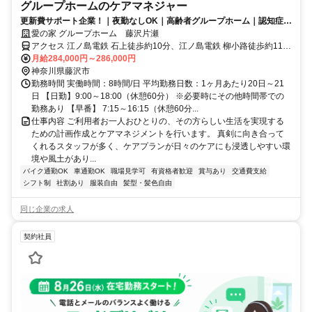
グループホームのケアマネジャー
更新費サポート企業！｜夜勤なしOK｜高齢者グループホーム｜認知症介
護の専門会社で実績◎
愛の家 グループホーム 藤沢片瀬
アクセス 江ノ島電鉄 石上徒歩約10分、江ノ島電鉄 柳小路徒歩約11
分、江ノ島電鉄 鵠沼徒歩約14分 江ノ電バス「ミネベア」バス停下
月給284,000円～286,000円
車、徒歩5分
神奈川県藤沢市
勤務時間 実働時間：8時間/日 平均勤務日数：1ヶ月あたり20日～21
日 【日勤】9:00～18:00（休憩60分） ※必要時にその他時間帯での
勤務あり 【早番】 7:15～16:15（休憩60分...
仕事内容 ご利用者お一人おひとりの、その方らしい生活を実現する
ための計画作成とケアマネジメントを行います。 真剣に向き合って
くれるスタッフが多く、ケアプランが日々のケアにも浸透しやすい環
境や風土があり...
バイク通勤OK
車通勤OK
職場見学可
有資格者歓迎
賞与あり
交通費支給
シフト制
社割あり
服装自由
髪型・髪色自由
同じ企業の求人
契約社員