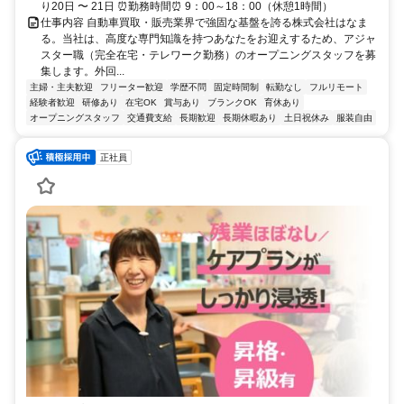
り20日 〜 21日 ⏰勤務時間⏰ 9：00～18：00（休憩1時間）
仕事内容 自動車買取・販売業界で強固な基盤を誇る株式会社はなま
る。当社は、高度な専門知識を持つあなたをお迎えするため、アジャ
スター職（完全在宅・テレワーク勤務）のオープニングスタッフを募
集します。外回...
主婦・主夫歓迎
フリーター歓迎
学歴不問
固定時間制
転勤なし
フルリモート
経験者歓迎
研修あり
在宅OK
賞与あり
ブランクOK
育休あり
オープニングスタッフ
交通費支給
長期歓迎
長期休暇あり
土日祝休み
服装自由
正社員