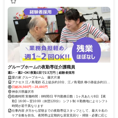
グループホームの夜勤専従介護職員
週1~・週2~OK!夜勤1回で2.5万円｜経験者採用
愛の家 グループホーム 藤沢片瀬
アクセス 江ノ島電鉄 石上徒歩約10分、江ノ島電鉄 柳小路徒歩約11
分、江ノ島電鉄 鵠沼徒歩約14分 江ノ電バス「ミネベア」バス停下
日給26,560円～28,480円
車、徒歩5分
神奈川県藤沢市
勤務時間 実働時間：8時間/日 平均勤務日数：1ヶ月あたり8日 【夜
勤】16:00～翌10:00（休憩120分） シフト制 ※勤務地によりシフト
時間が若干異なります
仕事内容 夕方から翌朝までの夜勤専従スタッフとして、最大９名の
ケア全般を担当。 夜間帯は定期的な居室見回り・掃除・必要に応じ