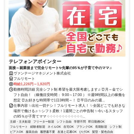
テレフォンアポインター
面接～就業後まで完全リモート✨先輩の95％が子育て中のママ♫
ヴァンテージマネジメント株式会社
フルリモート
時給1,226円～1,920円
勤務時間詳細 完全シフト制 希望を最大限考慮します♫ ⏰月～金でシ
フト自由！ （稼働目安時間： 9:00～17:00 ） ※週9時間以上の稼働を
想定 ⏰お好きな時間帯で1日3時間～！ ⏰平日のみの週...
仕事内容 ✨出社一切ナシ！フルリモート求人！ ✨全国どこでも好きな
場所で働ける♫ ✨シフト柔軟！1週間ごとの申告制 ✨今いるスタッフ
の95％が子育てママ ༶ ༶ ༶ ༶ ༶ ༶ ༶ ༶ ༶ ༶ ༶ ༶...
主婦・主夫歓迎
フリーター歓迎
シフト自由
学歴不問
即日勤務OK
フルリモート
経験者歓迎
ネイルOK
在宅OK
ブランクOK
長期歓迎
シフト制
ピアスOK
服装自由
履歴書不要
友達と応募OK
ひげOK
髪型・髪色自由