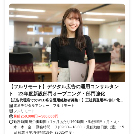
【フルリモート】デジタル広告の運用コンサルタン
ト 23年度新設部門オープニング・部門強化
【広告代理店でのWEB広告運用経験者募集！】正社員登用率7割／電通
G／全国×完全在宅／年休126日・土日祝休み／残業月平均4時間19分
電通デジタルアンカー フルリモート
フルリモート
月給250,000円～500,000円
勤務時間 総労働時間：1ヶ月あたり160時間 ・勤務曜日：月・火・
水・木・金 ・勤務時間： [1] 09:30～18:30 ・最低勤務日数（週）：5
日 残業月平均4時間19分（2025年度）