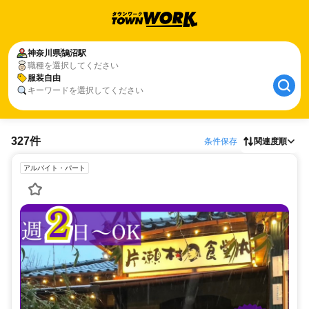
神奈川県
鵠沼駅
職種を選択してください
服装自由
キーワードを選択してください
327件
条件保存
関連度順
アルバイト・パート