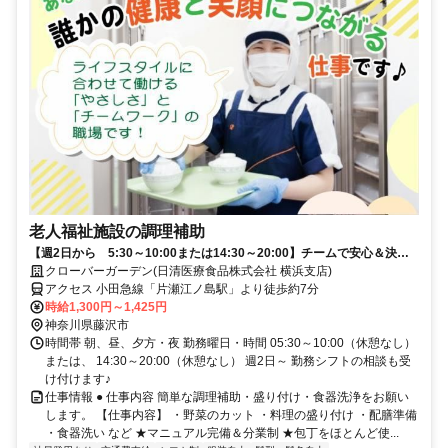
老人福祉施設の調理補助
【週2日から 5:30～10:00または14:30～20:00】チームで安心＆決ま
った手順のシンプルなお仕事♪
クローバーガーデン(日清医療食品株式会社 横浜支店)
アクセス 小田急線「片瀬江ノ島駅」より徒歩約7分
時給1,300円～1,425円
神奈川県藤沢市
時間帯 朝、昼、夕方・夜 勤務曜日・時間 05:30～10:00（休憩なし）
または、 14:30～20:00（休憩なし） 週2日～ 勤務シフトの相談も受
け付けます♪
仕事情報 ● 仕事内容 簡単な調理補助・盛り付け・食器洗浄をお願い
します。 【仕事内容】 ・野菜のカット ・料理の盛り付け ・配膳準備
・食器洗い など ★マニュアル完備＆分業制 ★包丁をほとんど使...