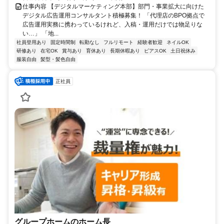
仕事内容 【デジタルマーケティング本部】部門・事業拡大に向けた
デジタル広告運用コンサルタント積極募集！ 「代理店のBPO拠点で
広告運用実務に携わっているけれど、入稿・運用だけでは物足りな
い…」 「地...
社員登用あり
固定時間制
転勤なし
フルリモート
経験者歓迎
ネイルOK
研修あり
在宅OK
賞与あり
育休あり
長期休暇あり
ピアスOK
土日祝休み
服装自由
髪型・髪色自由
正社員
グループホームのホーム長