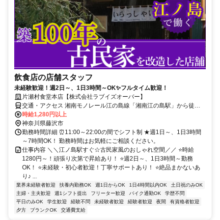
飲食店の店舗スタッフ
未経験歓迎！週2日～、1日3時間～OK✨フルタイム歓迎！
片瀬村食堂本店【株式会社ラブイズオーバー】
交通・アクセス 湘南モノレール江の島線「湘南江の島駅」から徒歩1
分、 江ノ島電鉄線「江ノ島駅」 徒歩1分 ★自転車・バイク通勤OK ★
時給1,280円以上
交通費規定支給
神奈川県藤沢市
勤務時間詳細 ⏰11:00～22:00の間でシフト制 ★週1日～、1日3時間
～7時間OK！ 勤務時間はお気軽にご相談ください。
仕事内容 ＼＼江ノ島駅すぐ☆古民家風のおしゃれ空間／／ ⭐時給
1280円～！頑張り次第で昇給あり！ ⭐週2日～、1日3時間～勤務
OK！ ⭐未経験・初心者歓迎！丁寧サポートあり！ ⭐絶品まかないあ
り♪ ...
業界未経験者歓迎
扶養内勤務OK
週1日からOK
1日4時間以内OK
土日祝のみOK
主婦・主夫歓迎
週1シフト提出
フリーター歓迎
バイク通勤OK
学歴不問
平日のみOK
学生歓迎
経験不問
未経験者歓迎
経験者歓迎
夜間
有資格者歓迎
夕方
ブランクOK
交通費支給