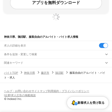
アプリを無料ダウンロード
神奈川県、鵠沼駅、服装自由のアルバイト・バイト求人情報
求人の詳細を表示
条件を追加・変更して検索
市区町村を追加・変更
関連キーワード
完全在宅ワーク 全国
シール貼り 在宅
現在地周辺
ガチャガチャ
犬カフェ
神奈川県
駅を追加・変更
バイトTOP
神奈川県
藤沢市
鵠沼駅
服装自由のアルバイト・バイ
神奈川県
すべて
ト・求人
横浜市
すべて
職種を追加・変更
JR東海道本線(東京～熱海)
鶴見区
神奈川区
西区
中区
南区
保土ケ谷区
磯子区
金沢区
港北区
戸塚区
港南区
川崎駅
横浜駅
戸塚駅
大船駅
藤沢駅
辻堂駅
茅ケ崎駅
平塚駅
大磯駅
二宮駅
国府津駅
飲食・フードサービス
旭区
緑区
瀬谷区
栄区
泉区
青葉区
都筑区
特徴を追加・変更
鴨宮駅
小田原駅
早川駅
根府川駅
真鶴駅
湯河原駅
飲食・フードサービス
すべて
ヘルプ・お問い合わせ
サイトマップ
利用規約・プライバシーポリシー
川崎市
すべて
ホールスタッフ
キッチンスタッフ
皿洗い・洗い場
精肉・鮮魚加工
給食調理
人気
[企業]求人広告の掲載相談
JR南武線
川崎区
幸区
中原区
高津区
多摩区
宮前区
麻生区
雇用形態を追加・変更
パン屋（ベーカリー）
フードカウンター販売員
バー（BAR）・バーテンダー
日払いOK
高校生歓迎
学生歓迎
深夜の仕事
髪型・髪色自由
ひげOK
ネイルOK
川崎駅
尻手駅
矢向駅
鹿島田駅
平間駅
向河原駅
武蔵小杉駅
武蔵中原駅
武蔵新城駅
飲食店補助（開店・閉店準備）
飲食店（店長・マネージャー）
新着求人を受け取る
相模原市
すべて
ピアスOK
アルバイト・パート
履歴書不要
オープニングスタッフ
留学生・外国人活躍中
武蔵溝ノ口駅
津田山駅
久地駅
宿河原駅
登戸駅
中野島駅
稲田堤駅
八丁畷駅
都道府県を変更
営業・販売
緑区
中央区
南区
勤務期間
正社員
川崎新町駅
小田栄駅
浜川崎駅
営業・販売
すべて
短期
契約社員
単発・1日OK
長期
期間限定（春夏冬休み等）