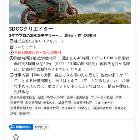
3DCGクリエイター
2年でプロの3DCGモデラーへ。 週4日・在宅相談可
株式会社SDキャリアサポート
フルリモート
月給200,000円～350,000円
勤務時間詳細 総労働時間：1週あたり40時間 10:00～19:00 ※所定労
働時間8時間 休憩60分 （9:00～20:00の間 8時間） 配属先を決める際
に、勤務時間の相談をさせていただきま...
仕事内容 【2年で決着、自立できる個の力を磨く】 他社の多くが「1
年」とする研修期間を、当社はあえて「2年」と定義しました。 現場
で求められるのは、単にソフトが使えることではなく、構造を理解し
た精緻な...
業界未経験者歓迎
副業・WワークOK
主婦・主夫歓迎
フリーター歓迎
早朝
学歴不問
固定時間制
転勤なし
経験不問
未経験者歓迎
フルリモート
交通費全額支給
午前
経験者歓迎
ネイルOK
残業なし
有資格者歓迎
研修あり
夕方
在宅OK
契約社員