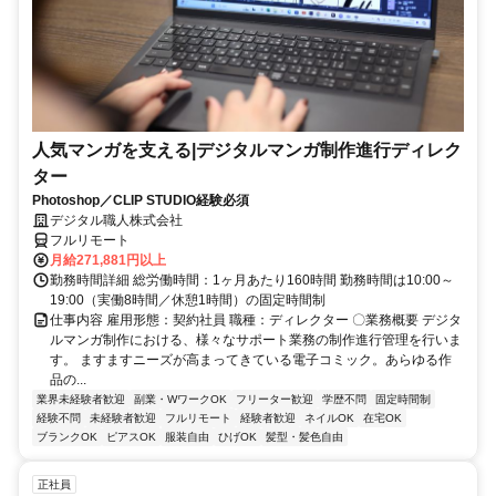
人気マンガを支える|デジタルマンガ制作進行ディレク
ター
Photoshop／CLIP STUDIO経験必須
デジタル職人株式会社
フルリモート
月給271,881円以上
勤務時間詳細 総労働時間：1ヶ月あたり160時間 勤務時間は10:00～
19:00（実働8時間／休憩1時間）の固定時間制
仕事内容 雇用形態：契約社員 職種：ディレクター 〇業務概要 デジタ
ルマンガ制作における、様々なサポート業務の制作進行管理を行いま
す。 ますますニーズが高まってきている電子コミック。あらゆる作
品の...
業界未経験者歓迎
副業・WワークOK
フリーター歓迎
学歴不問
固定時間制
経験不問
未経験者歓迎
フルリモート
経験者歓迎
ネイルOK
在宅OK
ブランクOK
ピアスOK
服装自由
ひげOK
髪型・髪色自由
正社員