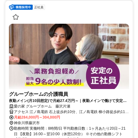
正社員
グループホームの介護職員
夜勤メイン(月10回想定)で月給27.4万円～｜夜勤メインで働けて安定の
正社員採用！
愛の家 グループホーム 藤沢片瀬
アクセス 江ノ島電鉄 石上徒歩約10分、江ノ島電鉄 柳小路徒歩約11
分、江ノ島電鉄 鵠沼徒歩約14分 江ノ電バス「ミネベア」バス停下
月給284,000円～304,000円
車、徒歩5分
神奈川県藤沢市
勤務時間 実働時間：8時間/日 平均勤務日数：1ヶ月あたり20日～21
日 【夜勤】16:00～翌10:00（休憩120分） ※その他の勤務シフト