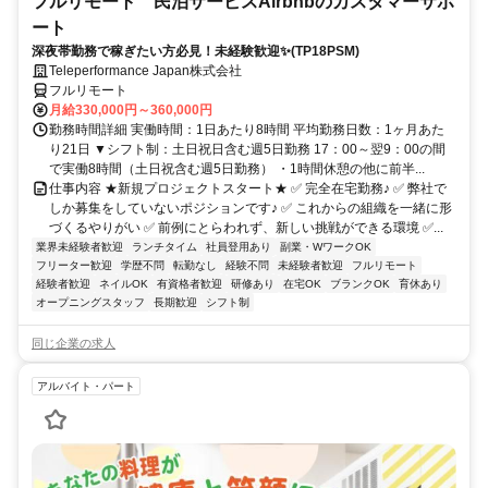
フルリモート 民泊サービスAirbnbのカスタマーサポ
ート
深夜帯勤務で稼ぎたい方必見！未経験歓迎✨(TP18PSM)
Teleperformance Japan株式会社
フルリモート
月給330,000円～360,000円
勤務時間詳細 実働時間：1日あたり8時間 平均勤務日数：1ヶ月あた
り21日 ▼シフト制：土日祝日含む週5日勤務 17：00～翌9：00の間
で実働8時間（土日祝含む週5日勤務） ・1時間休憩の他に前半...
仕事内容 ★新規プロジェクトスタート★ ✅ 完全在宅勤務♪ ✅ 弊社で
しか募集をしていないポジションです♪ ✅ これからの組織を一緒に形
づくるやりがい ✅ 前例にとらわれず、新しい挑戦ができる環境 ✅...
業界未経験者歓迎
ランチタイム
社員登用あり
副業・WワークOK
フリーター歓迎
学歴不問
転勤なし
経験不問
未経験者歓迎
フルリモート
経験者歓迎
ネイルOK
有資格者歓迎
研修あり
在宅OK
ブランクOK
育休あり
オープニングスタッフ
長期歓迎
シフト制
同じ企業の求人
アルバイト・パート