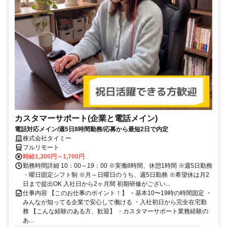
カスタマーサポート(企業と電話メイン)
電話対応メイン/週5日8時間勤務/応募から最短2日で内定
株式会社タイミー
フルリモート
時給1,300円～1,700円
勤務時間詳細 10：00～19：00 ※実働8時間、休憩1時間 ※週5日勤務
・曜日固定シフト制 ※月～日曜日のうち、週5日勤務 ※希望休は月2
日まで提出OK 入社日から2ヶ月間 初期研修がござい...
仕事内容 【このお仕事のポイント！】 ・基本10〜19時の時間固定 ・
みんなが知ってる企業で安心して働ける ・入社初日から完全在宅勤
務 【こんな経験のある方、歓迎】 ・カスタマーサポート業務経験の
あ...