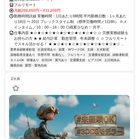
フルリモート
月給208,000円～431,200円
勤務時間詳細 実働時間：1日あたり8時間 平均勤務日数：1ヶ月あた
り18日 〜 20日 フレックスタイム制 （標準労働時間／1日8h） ※メ
インタイム／10：00～16：00 ◎残業少なめ！ 月平...
仕事内容 ★☆★☆★☆★☆★☆★☆★☆★☆★☆ ☆ 労務実務経験を
お持ちの方 ★ ★ 給与計算、勤怠管理、年末調整 ☆ ☆ フルリモート
でスキル活かせる！ ★ ★☆★☆★☆★☆★☆★☆★☆★☆★☆ ...
業界未経験者歓迎
社員登用あり
副業・WワークOK
主婦・主夫歓迎
資格取得支援あり
学歴不問
転勤なし
フルリモート
交通費全額支給
経験者歓迎
ネイルOK
研修あり
在宅OK
賞与あり
交通費支給
ピアスOK
土日祝休み
服装自由
髪型・髪色自由
正社員