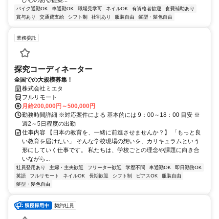
び心のある提案...
バイク通勤OK
車通勤OK
職場見学可
ネイルOK
有資格者歓迎
食費補助あり
賞与あり
交通費支給
シフト制
社割あり
服装自由
髪型・髪色自由
業務委託
探究コーディネーター
全国での大規模募集！
株式会社ミエタ
フルリモート
月給200,000円～500,000円
勤務時間詳細 ※対応案件による 基本的には 9：00～18：00 目安 ※
週2～5日程度の出勤
仕事内容 【日本の教育を、一緒に前進させませんか？】 「もっと良
い教育を届けたい」 そんな学校現場の想いを、カリキュラムという
形にしていく仕事です。 私たちは、学校ごとの理念や課題に向き合
いながら...
社員登用あり
主婦・主夫歓迎
フリーター歓迎
学歴不問
車通勤OK
即日勤務OK
英語
フルリモート
ネイルOK
長期歓迎
シフト制
ピアスOK
服装自由
髪型・髪色自由
契約社員