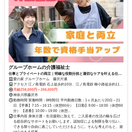
グループホームの介護福祉士
仕事とプライベートの両立｜明確な役割分担と適切なケアを叶える仕組
みが良好な人間関係の秘訣
愛の家 グループホーム 藤沢片瀬
アクセス 江ノ島電鉄 石上徒歩約10分、江ノ島電鉄 柳小路徒歩約11
分、江ノ島電鉄 鵠沼徒歩約14分 江ノ電バス「ミネベア」バス停下
月給258,000円～266,000円
車、徒歩5分
神奈川県藤沢市
勤務時間 実働時間：8時間/日 平均勤務日数：1ヶ月あたり20日～21
日 【早番】7:15～16:15（休憩60分） 【日勤】9:00～18:00（休憩60
分） 【遅番】10:00～19:00（休憩...
仕事内容 身体介護・生活援助に加えて、ご入居者の生活の幅を広げ
る総合的なサポートをお願いします。認知症による制限を取り払い、
できる限り自由に過ごしていただけるように。そんな考えのもと、遊