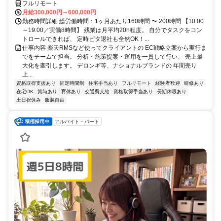
フルリモート
月給300,000円～600,000円
勤務時間詳細 総労働時間：1ヶ月あたり160時間 〜 200時間 【10:00
～19:00／実働8時間】 残業は月平均20h程度。 自分でタスクをコン
トロールできれば、 定時ピタ退社も全然OK！...
仕事内容 楽天RMSなど使ってクライアントの EC戦略立案から実行ま
でをチームで担当。 分析・施策提案・運用を一貫して行い、 売上最
大化を牽引します。 デロンギ等、ナショナルブランドの 年間売り
上...
資格取得支援あり
固定時間制
住宅手当あり
フルリモート
経験者歓迎
研修あり
在宅OK
賞与あり
育休あり
交通費支給
資格取得手当あり
長期休暇あり
土日祝休み
服装自由
アルバイト・パート