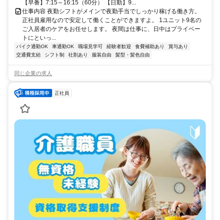
【早番】7:15～16:15（60分） 【日勤】9...
仕事内容 夜勤シフトがメインで夜勤手当でしっかり稼げる働き方。
正社員雇用なので安定して働くことができますよ。 1ユニット9名の
ご入居者のケアをお任せします。 夜間は仕事に、日中はプライベー
トにといっ...
バイク通勤OK
車通勤OK
職場見学可
経験者歓迎
食費補助あり
賞与あり
交通費支給
シフト制
社割あり
服装自由
髪型・髪色自由
同じ企業の求人
正社員