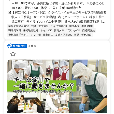
車 バス停下車後徒歩約1分
～18：00ですが、必要に応じ早出・遅出があります。 ※必要に応じ
16：00～翌10：00（休憩120分） 実働16時間の夜...
【2026/8/1オープン予定】クライスハイム中里のサービス管理責任者
求人（正社員） サービス管理責任者（グループホーム） 神奈川県中
郡二宮町中里クライスハイム中里 正社員 求人の特徴 原則定時退社...
業界未経験者歓迎
主婦・主夫歓迎
バイク通勤OK
学歴不問
車通勤OK
職場見学可
未経験者歓迎
ネイルOK
賞与あり
ブランクOK
交通費支給
資格取得手当あり
シフト制
服装自由
友達と応募OK
髪型・髪色自由
正社員