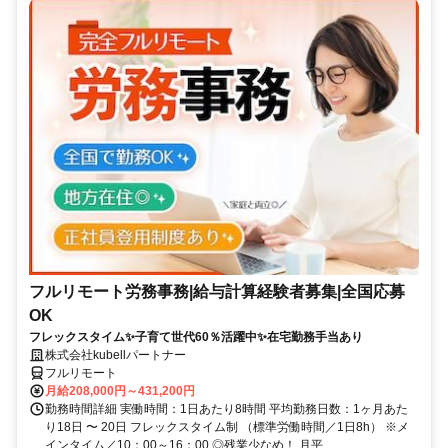
フルリモート労務事務|給与計算経験者募集|全国応募
OK
フレックスタイム✨子育て世代60％活躍中✨在宅勤務手当あり
株式会社kubellパートナー
フルリモート
月給208,000円～431,200円
勤務時間詳細 実働時間：1日あたり8時間 平均勤務日数：1ヶ月あた
り18日 〜 20日 フレックスタイム制 （標準労働時間／1日8h） ※メ
インタイム／10：00～16：00 ◎残業少なめ！ 月平...