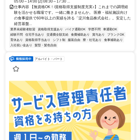
05:00～14:00 [2] 08:30～17:30 ...
仕事内容 【無資格OK！/資格取得支援制度充実♪】これまでの調理経
験を活かせる職場です。一緒に働きませんか。 医療・福祉施設向け
の食事提供で60年以上の実績を誇る「淀川食品株式会社」。安定した
経営基盤...
業界未経験者歓迎
資格取得支援あり
バイク通勤OK
学歴不問
車通勤OK
経験不問
住宅手当あり
交通費全額支給
食費補助あり
賞与あり
ブランクOK
育休あり
資格取得手当あり
シフト制
服装自由
寮・社宅あり
食事補助あり
入社祝い金あり
髪型・髪色自由
アルバイト・パート