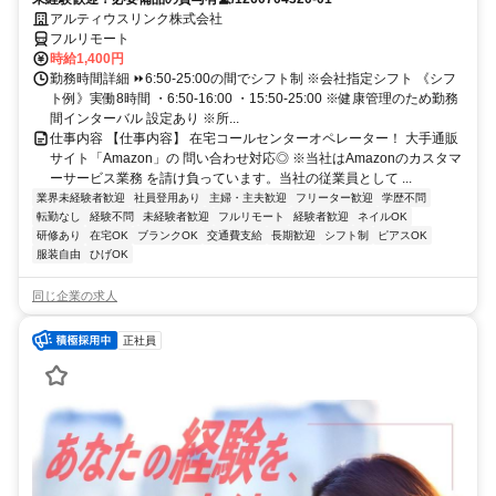
アルティウスリンク株式会社
フルリモート
時給1,400円
勤務時間詳細 ⏩6:50-25:00の間でシフト制 ※会社指定シフト 《シフ
ト例》実働8時間 ・6:50-16:00 ・15:50-25:00 ※健康管理のため勤務
間インターバル 設定あり ※所...
仕事内容 【仕事内容】 在宅コールセンターオペレーター！ 大手通販
サイト「Amazon」の 問い合わせ対応◎ ※当社はAmazonのカスタマ
ーサービス業務 を請け負っています。当社の従業員として ...
業界未経験者歓迎
社員登用あり
主婦・主夫歓迎
フリーター歓迎
学歴不問
転勤なし
経験不問
未経験者歓迎
フルリモート
経験者歓迎
ネイルOK
研修あり
在宅OK
ブランクOK
交通費支給
長期歓迎
シフト制
ピアスOK
服装自由
ひげOK
同じ企業の求人
正社員