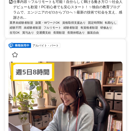
仕事内容 ✨フルリモートも可能！自分らしく輝ける働き方◎ ✨社会人
デビューも歓迎！PC初心者でも安心スタート！ ✨独自の教育プログ
ラムで、エンジニアのゼロからプロへ ✨最新の技術で社会を支え、感
謝され...
業界未経験者歓迎
副業・WワークOK
資格取得支援あり
固定時間制
転勤なし
経験不問
未経験者歓迎
フルリモート
経験者歓迎
有資格者歓迎
研修あり
在宅OK
賞与あり
交通費支給
長期歓迎
長期休暇あり
服装自由
アルバイト・パート