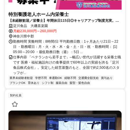
特別養護老人ホーム内栄養士
【未経験歓迎／栄養士】年間休日115日◎キャリアアップ制度充実。安
心の社内研修制度あり。 「食」と「人」が好き。その想いを仕事に。先
淀川食品 大磯喜楽園
輩がそばで支えるから、成長も挑戦も安心。ライフイベントがあって
月給230,000円～260,000円
も、一緒に続けていける職場です。
神奈川県中郡
勤務時間 実働時間：8時間/日 平均勤務日数：1ヶ月あたり21日～22
日 ・勤務曜日：月・火・水・木・金・土・日・祝 ・勤務時間： [1]
05:00～20:00 ・最低勤務日数（週）：5日 ...
仕事内容 「ベテランから若手まで」─幅広い世代が活躍する栄養士職
です 医療・福祉施設向けの食事提供で60年以上の実績を誇る「淀川
食品株式会社」。安定した経営基盤のもと、全国で約2,500名のスタ
ッフが...
業界未経験者歓迎
学歴不問
車通勤OK
経験不問
交通費全額支給
賞与あり
ブランクOK
育休あり
シフト制
服装自由
髪型・髪色自由
契約社員