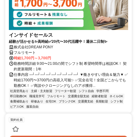
インサイドセールス
経験が活かせる✨高時給✅20代〜30代活躍中！週休二日制✨
株式会社DREAM PONY
フルリモート
時給1,700円～3,700円
勤務時間詳細 9:00〜21:00の間でシフト制 希望時間帯は相談OK！ 契
約更新期間：1年
仕事内容 ─┘─┘─┘─┘─┘─┘─┘─┘─┘ ▼働きやすい理由＆魅力▼ ✅
時給1700円〜3700円の高収入可能✨ ✅完全在宅！全国どこからでも
勤務OK！ ✅商談やクロージングなしのアポ獲得...
社員登用あり
主婦・主夫歓迎
フリーター歓迎
シフト自由
学歴不問
即日勤務OK
職場見学可
フルリモート
交通費全額支給
経験者歓迎
ネイルOK
食費補助あり
研修あり
在宅OK
ブランクOK
交通費支給
長期歓迎
シフト制
ピアスOK
服装自由
契約社員