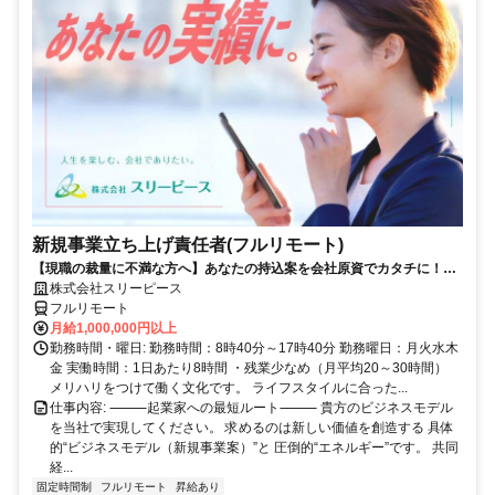
新規事業立ち上げ責任者(フルリモート)
【現職の裁量に不満な方へ】あなたの持込案を会社原資でカタチに！最
短6ヶ月で共同経営者の道へ
株式会社スリーピース
フルリモート
月給1,000,000円以上
勤務時間・曜日: 勤務時間：8時40分～17時40分 勤務曜日：月火水木
金 実働時間：1日あたり8時間 ・残業少なめ（月平均20～30時間）
メリハリをつけて働く文化です。 ライフスタイルに合った...
仕事内容: ⸻起業家への最短ルート⸻ 貴方のビジネスモデル
を当社で実現してください。 求めるのは新しい価値を創造する 具体
的“ビジネスモデル（新規事業案）”と 圧倒的“エネルギー”です。 共同
経...
固定時間制
フルリモート
昇給あり