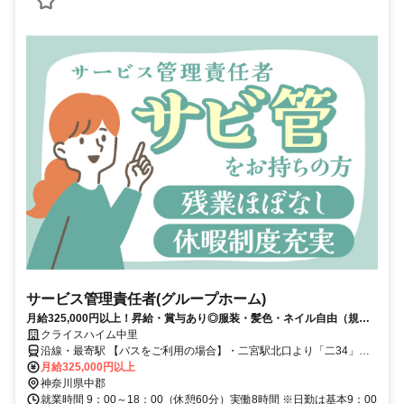
サービス管理責任者(グループホーム)
月給325,000円以上！昇給・賞与あり◎服装・髪色・ネイル自由（規定
あり）♪ICTを活用した働きやすい環境と研修制度で、あなたの成長をサ
クライスハイム中里
ポートします！
沿線・最寄駅 【バスをご利用の場合】・二宮駅北口より「二34」緑
が丘二丁目［二宮町］行き乗車 乗車約4分で中里バス停下車 バス停下
月給325,000円以上
車後徒歩約6分・二宮駅北口より二宮町コミュニティバス（右循環）
神奈川県中郡
山西小学校前経由、団地中央行き乗車 乗車約9分で釜野隧道バス停下
就業時間 9：00～18：00（休憩60分）実働8時間 ※日勤は基本9：00