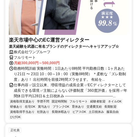
楽天市場中心のEC運営ディレクター
楽天経験を武器に有名ブランドのディレクターへキャリアアップ☆
株式会社ワンプルーフ
フルリモート
月給300,000円～500,000円
勤務時間詳細 実働時間：1日あたり8時間 平均勤務日数：1ヶ月あた
り21日 〜 23日 10：00～19：00（実働8時間） ＊柔軟な「ズレ勤制
度」あり！ 出社時間を前後2時間ズラせます。 有給を...
仕事内容 ✅設立以来、増収増益の成長企業 ✅ECディレクターとして
成長できる環境 ✅主観によらない評価制度「360度評価」を採用 ✅年
間休日平均128日＆土日祝休み ―――――――――――――...
資格取得支援あり
学歴不問
固定時間制
フルリモート
経験者歓迎
ネイルOK
研修あり
在宅OK
賞与あり
ブランクOK
育休あり
交通費支給
長期歓迎
資格取得手当あり
社割あり
長期休暇あり
ピアスOK
土日祝休み
服装自由
ひげOK
正社員