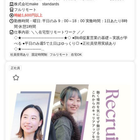
スキルアップ
株式会社make standards
フルリモート
時給1,600円以上
勤務時間・曜日: 平日のみ 9：00～18：00 実働時間：1日あたり8時
間 休憩1時間
仕事内容: ＼＼在宅型リモートワーク ／／
◇★───────────────★◇ ●BtoB提案営業の基礎～実践が学
べる ●平日のみ週5で土日はゆっくり◎ ●正社員登用実績あり
◇★───────...
社員登用あり
固定時間制
フルリモート
在宅OK
正社員