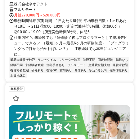
株式会社ネオアクト
フルリモート
月給270,000円～520,000円
勤務時間詳細 実働時間：1日あたり8時間 平均勤務日数：1ヶ月あた
り18日 〜 21日 ①9:00~18:00（所定労働時間8時間、休憩60分）
②10:00～19:00（所定労働時間8時間、休憩6...
仕事内容 ＼ 未経験でも「研修修了後はプログラマーとして現場デビ
ュー」できる ／ （最短1ヶ月～最長6ヶ月の研修制度） 「プログラミ
ングって何から始めればいい？」 「IT未経験でも本当にエンジニア
に...
業界未経験者歓迎
ランチタイム
フリーター歓迎
学歴不問
固定時間制
転勤なし
経験不問
未経験者歓迎
住宅手当あり
フルリモート
交通費全額支給
経験者歓迎
有資格者歓迎
研修あり
在宅OK
賞与あり
育休あり
駅近5分以内
長期休暇あり
土日祝休み
業務委託