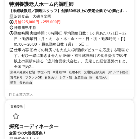
特別養護老人ホーム内調理師
【未経験歓迎／調理スタッフ】創業60年以上の安定企業で“心満たす
食”を支える仕事
淀川食品 大磯喜楽園
月給225,000円～255,000円
神奈川県中郡
勤務時間 実働時間：8時間/日 平均勤務日数：1ヶ月あたり21日～22
日 ・勤務曜日：月・火・水・木・金・土・日・祝 ・勤務時間： [1]
05:00～20:00 ・最低勤務日数（週）：5日 ...
仕事内容 初めての厨房でも大丈夫♪調理師デビューを応援する職場で
す。ぜひ一緒に働きませんか 医療・福祉施設向けの食事提供で60年
以上の実績を誇る「淀川食品株式会社」。安定した経営基盤のもと、
全国で約2...
業界未経験者歓迎
学歴不問
車通勤OK
経験不問
交通費全額支給
月1シフト提出
賞与あり
ブランクOK
育休あり
シフト制
服装自由
寮・社宅あり
髪型・髪色自由
同じ企業の求人
業務委託
探究コーディネーター
全国での大規模募集！
株式会社ミエタ