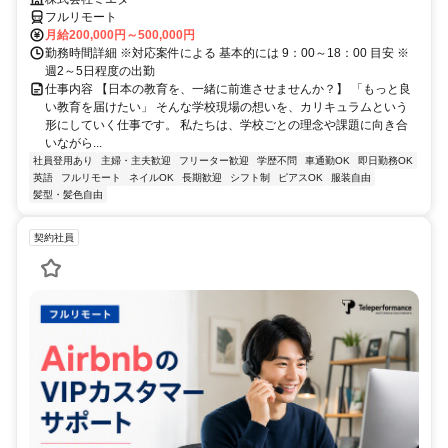
フルリモート
月給200,000円～500,000円
勤務時間詳細 ※対応案件による 基本的には 9：00～18：00 目安 ※
週2～5日程度の出勤
仕事内容 【日本の教育を、一緒に前進させませんか？】 「もっと良
い教育を届けたい」 そんな学校現場の想いを、カリキュラムという
形にしていく仕事です。 私たちは、学校ごとの理念や課題に向き合
いながら...
社員登用あり
主婦・主夫歓迎
フリーター歓迎
学歴不問
車通勤OK
即日勤務OK
英語
フルリモート
ネイルOK
長期歓迎
シフト制
ピアスOK
服装自由
髪型・髪色自由
契約社員