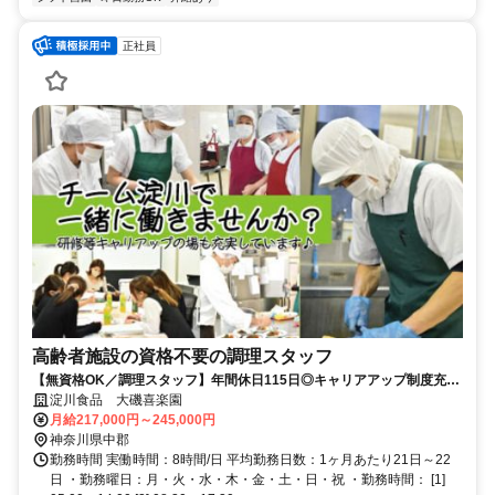
正社員
高齢者施設の資格不要の調理スタッフ
【無資格OK／調理スタッフ】年間休日115日◎キャリアアップ制度充
実。安心の社内研修制度あり。 「食」と「人」が好き。その想いを仕事
淀川食品 大磯喜楽園
にしませんか。
月給217,000円～245,000円
神奈川県中郡
勤務時間 実働時間：8時間/日 平均勤務日数：1ヶ月あたり21日～22
日 ・勤務曜日：月・火・水・木・金・土・日・祝 ・勤務時間： [1]