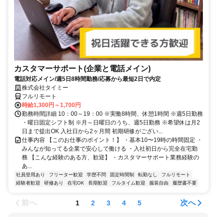
カスタマーサポート(企業と電話メイン)
電話対応メイン/週5日8時間勤務/応募から最短2日で内定
株式会社タイミー
フルリモート
時給1,300円～1,700円
勤務時間詳細 10：00～19：00 ※実働8時間、休憩1時間 ※週5日勤務
・曜日固定シフト制 ※月～日曜日のうち、週5日勤務 ※希望休は月2
日まで提出OK 入社日から2ヶ月間 初期研修がござい...
仕事内容 【このお仕事のポイント！】 ・基本10〜19時の時間固定 ・
みんなが知ってる企業で安心して働ける ・入社初日から完全在宅勤
務 【こんな経験のある方、歓迎】 ・カスタマーサポート業務経験の
あ...
社員登用あり
フリーター歓迎
学歴不問
固定時間制
転勤なし
フルリモート
経験者歓迎
研修あり
在宅OK
長期歓迎
フルタイム歓迎
服装自由
履歴書不要
前へ
次へ
1
2
3
4
5