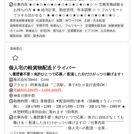
仕事内容 ★☆★☆★☆★☆★☆★☆★☆★☆★☆ ☆ 労務実務経験を
お持ちの方 ★ ★ 給与計算、勤怠管理、年末調整 ☆ ☆ フルリモート
でスキル活かせる！ ★ ★☆★☆★☆★☆★☆★☆★☆★☆★☆ ...
業界未経験者歓迎
社員登用あり
副業・WワークOK
主婦・主夫歓迎
資格取得支援あり
学歴不問
転勤なし
フルリモート
交通費全額支給
経験者歓迎
ネイルOK
研修あり
在宅OK
賞与あり
交通費支給
ピアスOK
土日祝休み
服装自由
髪型・髪色自由
業務委託
個人宅の軽貨物配送ドライバー
＼履歴書不要！免許ひとつで応募／ 配達した分だけがっつり稼げます！
株式会社Steed Core
アクセス: JR東海道線 『二宮駅』 車で4分 ※直行直帰OK！
月給500,000円～1,000,000円
神奈川県中郡
勤務時間・曜日: 業務委託 ▼配送時間の参考 （現稼働ドライバーの
例） ・1便が9時～13時 ・2便が14時～17時 ・3便が17時～19時半 ★
休憩時間は原則自由に取れます └効率的...
仕事内容: ＼履歴書不要！免許ひとつで応募／ 体力に自信がなくても
働ける！ 配達した分だけがっつり稼げます◎ ▽仕事内容 ￣￣￣￣￣
￣￣￣￣￣￣￣￣￣￣￣￣￣￣ ・個人宅への配達 ・企業...
シフト自由
即日勤務OK
昇給あり