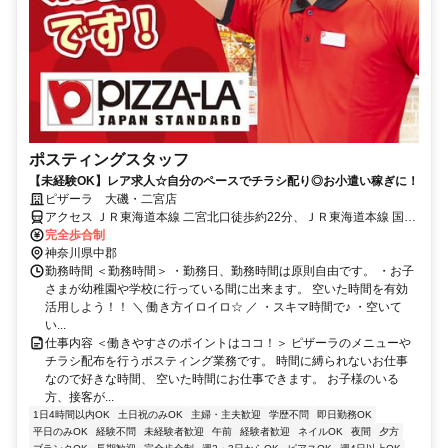
ポスティングスタッフ
【未経験OK】レア求人☆自分のペースでチラシ配り◎お小遣い稼ぎに！
ピザーラ 大磯・二宮店
アクセス ＪＲ東海道本線 二宮北口徒歩約22分、ＪＲ東海道本線 国府
津徒歩約66分、ＪＲ御殿場線 国府津徒歩約66分
完全歩合制
神奈川県中郡
勤務時間 ＜勤務時間＞ ・勤務日、勤務時間は原則自由です。 ・お子
さまが幼稚園や学校に行っている間に出来ます。 空いた時間を有効
活用しよう！！ ＼ 働き方イロイロ☆ ／ ・スキマ時間で♪ ・空いて
い...
仕事内容 ＜働きやすさのポイントはココ！＞ ピザーラのメニューや
チラシ配布を行うポスティング業務です。 時間に縛られないお仕事
なので好きな時間、 空いた時間にお仕事できます。 お子様のいる
方、接客が...
1日4時間以内OK
土日祝のみOK
主婦・主夫歓迎
学歴不問
即日勤務OK
平日のみOK
経験不問
未経験者歓迎
午前
経験者歓迎
ネイルOK
夜間
夕方