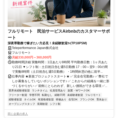
フルリモート 民泊サービスAirbnbのカスタマーサポ
ート
深夜帯勤務で稼ぎたい方必見！未経験歓迎✨(TP18PSM)
Teleperformance Japan株式会社
フルリモート
月給330,000円～360,000円
勤務時間詳細 実働時間：1日あたり8時間 平均勤務日数：1ヶ月あた
り21日 ▼シフト制：土日祝日含む週5日勤務 17：00～翌9：00の間
で実働8時間（土日祝含む週5日勤務） ・1時間休憩の他に前半...
仕事内容 ★新規プロジェクトスタート★ ✅ 完全在宅勤務♪ ✅ 弊社で
しか募集をしていないポジションです♪ ✅ これからの組織を一緒に形
づくるやりがい ✅ 前例にとらわれず、新しい挑戦ができる環境 ✅...
業界未経験者歓迎
ランチタイム
社員登用あり
副業・WワークOK
フリーター歓迎
学歴不問
転勤なし
経験不問
未経験者歓迎
フルリモート
経験者歓迎
ネイルOK
有資格者歓迎
研修あり
在宅OK
ブランクOK
育休あり
オープニングスタッフ
長期歓迎
シフト制
同じ企業の求人