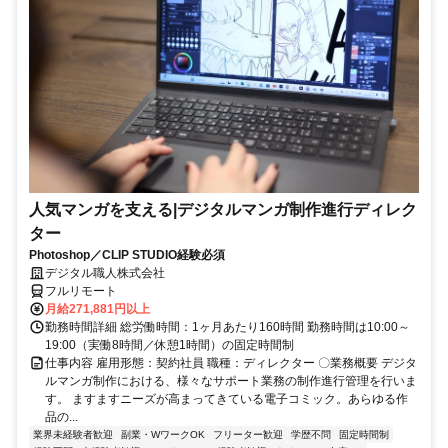
人気マンガを支える|デジタルマンガ制作進行ディレク
ター
Photoshop／CLIP STUDIO経験必須
デジタル職人株式会社
フルリモート
月給271,881円以上
勤務時間詳細 総労働時間：1ヶ月あたり160時間 勤務時間は10:00～
19:00（実働8時間／休憩1時間）の固定時間制
仕事内容 雇用形態：契約社員 職種：ディレクター 〇業務概要 デジタ
ルマンガ制作における、様々なサポート業務の制作進行管理を行いま
す。 ますますニーズが高まってきている電子コミック。あらゆる作
品の...
業界未経験者歓迎
副業・WワークOK
フリーター歓迎
学歴不問
固定時間制