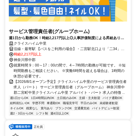
サービス管理責任者(グループホーム)
週1日から勤務OK！時給2,217円以上◎人事評価制度による昇給あり！
服装・髪色・ネイル自由（規定あり）♪働きやすい環境づくりを進めてい
クライスハイム中里
ます！
沿線・最寄駅 【バスをご利用の場合】・二宮駅北口より「二34」緑
が丘二丁目［二宮町］行き乗車 乗車約4分で中里バス停下車 バス停下
時給2,217円以上
車後徒歩約6分・二宮駅北口より二宮町コミュニティバス（右循環）
神奈川県中郡
山西小学校前経由、団地中央行き乗車 乗車約9分で釜野隧道バス停下
就業時間 9：00～17：00の間で、4～7時間の勤務が可能です。 ※短
車 バス停下車後徒歩約1分
時間勤務もご相談ください。 ※実働6時間を超える場合は、1時間の
休憩が必要です。
【2026/8/1オープン予定】クライスハイム中里のサービス管理責任者
求人（パート） サービス管理責任者（グループホーム） 神奈川県中
郡二宮町中里クライスハイム中里 アルバイト・パート 求人の特徴 ...
週1日からOK
1日4時間以内OK
土日祝のみOK
主婦・主夫歓迎
バイク通勤OK
給料前払いOK
学歴不問
車通勤OK
職場見学可
平日のみOK
未経験者歓迎
ネイルOK
残業なし
賞与あり
ブランクOK
交通費支給
バイトデビュー歓迎
週2・3日からOK
シフト制
週4日以上OK
正社員