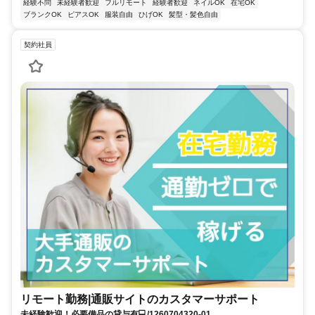
経験不問
未経験者歓迎
フルリモート
経験者歓迎
ネイルOK
在宅OK
ブランクOK
ピアスOK
服装自由
ひげOK
髪型・髪色自由
契約社員
リモート勤務|通販サイトのカスタマーサポート
未経験歓迎！必要備品の貸与有💻/1260704320-01