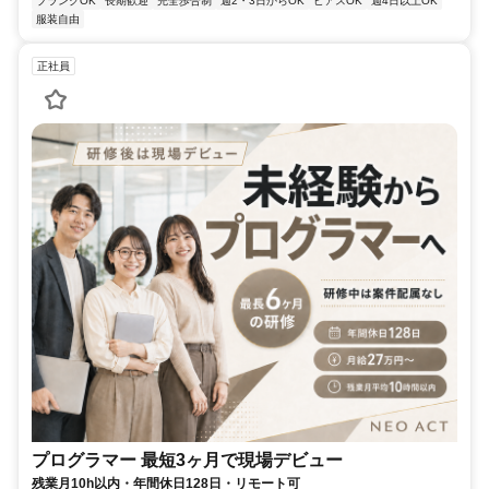
ブランクOK
長期歓迎
完全歩合制
週2・3日からOK
ピアスOK
週4日以上OK
服装自由
正社員
プログラマー 最短3ヶ月で現場デビュー
残業月10h以内・年間休日128日・リモート可