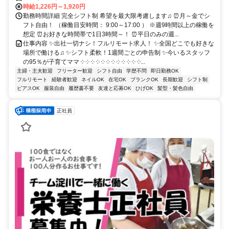
時給1,226円～1,920円
勤務時間詳細 完全シフト制 希望を最大限考慮します♫ ⏰月～金でシ
フト自由！ （稼働目安時間： 9:00～17:00 ） ※週9時間以上の稼働を
想定 ⏰お好きな時間帯で1日3時間～！ ⏰平日のみの週...
仕事内容 ✨出社一切ナシ！フルリモート求人！ ✨全国どこでも好きな
場所で働ける♫ ✨シフト柔軟！1週間ごとの申告制 ✨今いるスタッフ
の95％が子育てママ ༶ ༶ ༶ ༶ ༶ ༶ ༶ ༶ ༶ ༶ ༶ ༶...
主婦・主夫歓迎
フリーター歓迎
シフト自由
学歴不問
即日勤務OK
フルリモート
経験者歓迎
ネイルOK
在宅OK
ブランクOK
長期歓迎
シフト制
ピアスOK
服装自由
履歴書不要
友達と応募OK
ひげOK
髪型・髪色自由
正社員