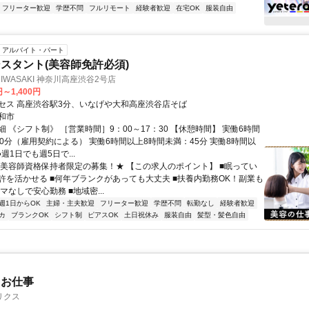
フリーター歓迎
学歴不問
フルリモート
経験者歓迎
在宅OK
服装自由
アルバイト・パート
スタント(美容師免許必須)
IO IWASAKI 神奈川高座渋谷2号店
円～1,400円
セス 高座渋谷駅3分、いなげや大和高座渋谷店そば
和市
 《シフト制》 ［営業時間］9：00～17：30 【休憩時間】 実働6時間
30分（雇用契約による） 実働6時間以上8時間未満：45分 実働8時間以
●週1日でも週5日で...
★美容師資格保持者限定の募集！★ 【この求人のポイント】 ■眠ってい
許を活かせる ■何年ブランクがあっても大丈夫 ■扶養内勤務OK！副業も
ルマなしで安心勤務 ■地域密...
週1日からOK
主婦・主夫歓迎
フリーター歓迎
学歴不問
転勤なし
経験者歓迎
カ
ブランクOK
シフト制
ピアスOK
土日祝休み
服装自由
髪型・髪色自由
たお仕事
リクス