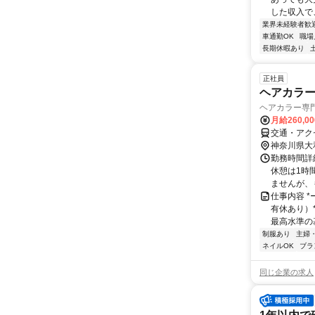
した収入で
業界未経験者歓
車通勤OK
職場
長期休暇あり
正社員
ヘアカラ
ヘアカラー専門
月給260,0
交通・アク
神奈川県大
勤務時間詳細
休憩は1時間
ませんが、も
仕事内容 *
有休あり）*
最高水準の基
制服あり
主婦
ネイルOK
ブラ
同じ企業の求人