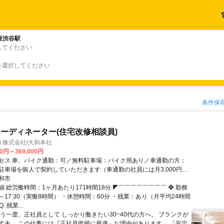
座渋谷駅
座渋谷駅
してください
を選択してください
条件保
ーディネーター(住宅改修相談員)
ス株式会社/大和本社
50円～369,000円
セス 車、バイク通勤：可／無料駐車場：バイク用あり／車通勤の方：
駐車場を個人で契約していただきます（車通勤の社員には月3,000円を
金として支給します）
和市
 総労働時間：1ヶ月あたり171時間18分 ◤￣￣￣￣￣￣￣￣ ❖ 勤務
0～17:30（実働8時間） ・休憩時間：60分 ・残業：あり（月平均24時間
 残業...
もう一度、正社員として しっかり働きたい30~40代の方へ。 ブランクが
丈夫。 この仕事には『正社員復帰に最適』な理由があります。 「安定