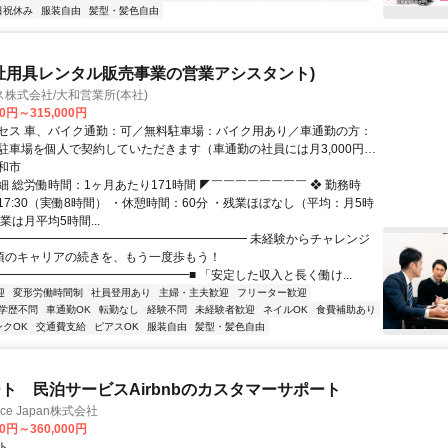
日祝休み
服装自由
髪型・髪色自由
祉用具レンタル販売事業の営業アシスタント)
株式会社/大和営業所(本社)
00円～315,000円
セス 車、バイク通勤：可／無料駐車場：バイク用あり／車通勤の方：
駐車場を個人で契約していただきます（車通勤の社員には月3,000円を
金として支給します）
和市
細 総労働時間：1ヶ月あたり171時間 ◤￣￣￣￣￣￣￣￣ ❖ 勤務時
～17:30（実働8時間） ・休憩時間：60分 ・残業ほぼなし（平均：月5時
業は月平均5時間...
■━━━━━━━━━━━━━━━━━━━━━ 未経験からチャレンジ
の頃のキャリアの続きを、もう一度歩もう！
━━━━━━━━━━━━━━━━■ 「安定した収入と長く働け...
迎
変形労働時間制
社員登用あり
主婦・主夫歓迎
フリーター歓迎
学歴不問
車通勤OK
転勤なし
経験不問
未経験者歓迎
ネイルOK
食費補助あり
ンクOK
交通費支給
ピアスOK
服装自由
髪型・髪色自由
ト 民泊サービスAirbnbのカスタマーサポート
ance Japan株式会社
00円～360,000円
ト