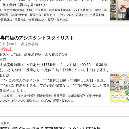
、長く働ける職場を見つけたい...
迎
変形労働時間制
主婦・主夫歓迎
資格取得支援あり
バイク通勤OK
学歴不問
見学可
未経験者歓迎
研修あり
賞与あり
ブランクOK
育休あり
交通費支給
土日祝休み
服装自由
食事補助あり
髪型・髪色自由
ー専門店のアシスタントスタイリスト
店【fufu】 高座渋谷店
00円以上
セス 小田急線「高座渋谷駅」より徒歩約5分
和市
 総労働時間：1ヶ月あたり177時間 *【シフト制】* 09:30～19:30 ※
しっかり確保 ※残業なし ※定休日 無 *【残業について 】* ほぼ発生し
し残...
ー* *＜この求人のポイント＞* * *週休二日制・年間休日107日（別途、
 * *原則定時退社！スタッフの9割が残業なし！* * *給与改定により業界
本給になりま...
・主夫歓迎
フリーター歓迎
固定時間制
経験不問
未経験者歓迎
経験者歓迎
ンクOK
ピアスOK
服装自由
ひげOK
髪型・髪色自由
正社員