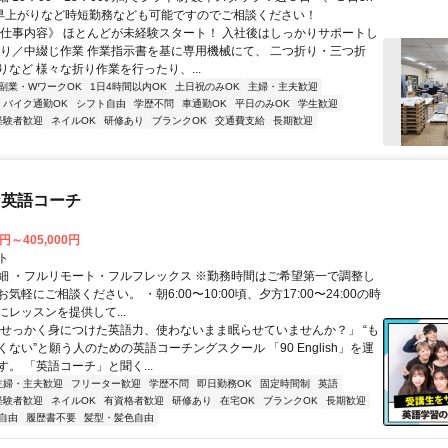
※早上がりなど時短勤務なども可能ですのでご相談ください！
《仕事内容》 ほとんどが未経験スタート！ 入社後はしっかりサポートし
折り／中綴じ作業 作業指示書を基に専用機械にて、 二つ折り・三つ折
りなど 様々な折り作業を行ったり、...
副業・WワークOK
1日4時間以内OK
土日祝のみOK
主婦・主夫歓迎
バイク通勤OK
シフト自由
学歴不問
車通勤OK
平日のみOK
学生歓迎
経験者歓迎
ネイルOK
研修あり
ブランクOK
交通費支給
長期歓迎
な英語コーチ
0円～405,000円
ト
細 ・フルリモート・フルフレックス ※勤務時間はご希望第一で調整し
気軽にご相談ください。 ・朝6:00〜10:00頃、夕方17:00〜24:00の時
レッスンを提供して...
「せっかく身につけた英語力、使わないまま眠らせていませんか？」 “も
ない”と願う人のための英語コーチングスクール 「90 English」を運
。 「英語コーチ」と聞く...
主婦・主夫歓迎
フリーター歓迎
学歴不問
即日勤務OK
固定時間制
英語
経験者歓迎
ネイルOK
有資格者歓迎
研修あり
在宅OK
ブランクOK
長期歓迎
自由
履歴書不要
髪型・髪色自由