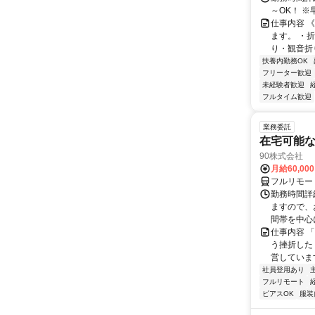
～OK！ 
仕事内容 
ます。 ・
り・観音折
扶養内勤務OK
フリーター歓迎
未経験者歓迎
フルタイム歓迎
業務委託
在宅可能
90株式会社
月給60,00
フルリモー
勤務時間詳
ますので、お
間帯を中心に
仕事内容 
う挫折したく
営しています
社員登用あり
フルリモート
ピアスOK
服装