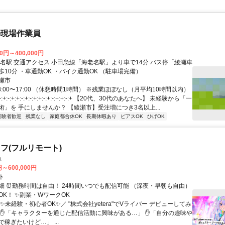
の現場作業員
00円～400,000円
車で14分 バス停「綾瀬車
庫」より徒歩10分 ・車通勤OK ・バイク通勤OK （駐車場完備）
瀬市
8:00〜17:00 （休憩時間1時間） ※残業ほぼなし（月平均10時間以内）
:+:-:+:+:-:+:-:+:+:-:+:-:+:+:-:+ 【20代、30代のあなたへ】 未経験から「一
術」を 手にしませんか？ 【綾瀬市】受注増につき3名以上...
経験者歓迎
残業なし
家庭都合休OK
長期休暇あり
ピアスOK
ひげOK
フ(フルリモート)
a
円～600,000円
ト
細 ⏰勤務時間は自由！ 24時間いつでも配信可能 （深夜・早朝も自由）
OK！ ✨副業・WワークOK
✨未経験・初心者OK✨／ "株式会社yetera"でVライバー デビューしてみ
 ✋「キャラクターを通じた配信活動に興味がある…」 ✋「自分の趣味や
稼ぎたいけど…」 ...