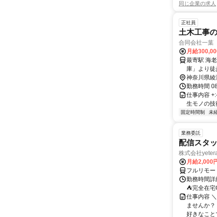
同じ企業の求人
正社員
土木工事
合同会社一葉
月給300,0
最寄駅 海老名駅 交通アクセス 小田急線「海老名駅」より
神奈川県綾
勤務時間 0
仕事内容 +:-
生モノの技
固定時間制
未
業務委託
配信スタッ
株式会社yeter
月給2,000
フルリモー
勤務時間詳
⛺完全在宅
仕事内容 ＼
ませんか？
好きなことで