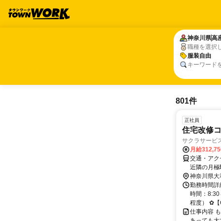
神奈川県
神奈川県
高
高
職種を選択
服装自由
服装自由
キーワード
801件
正社員
住宅改修コ
サクラサービ
月給312,7
交通・アク
近隣の月極
駐車場補助
神奈川県大
勤務時間詳細
時間：8:3
程度） ✿【Q.
仕事内容 
あっても大