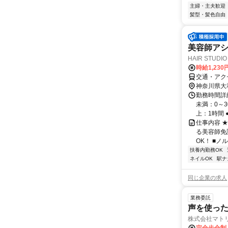
主婦・主夫歓迎
髪型・髪色自由
美容師アシ
HAIR STUD
時給1,230
交通・アク
神奈川県大
勤務時間詳細
未満：0～
上：1時間 
仕事内容 
る美容師免
OK！ ■ノ
扶養内勤務OK
ネイルOK
駅ナ
同じ企業の求人
業務委託
声を使っ
株式会社マト