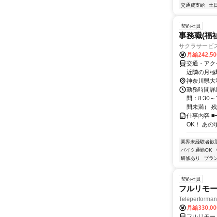
交通費支給
土
契約社員
事務職(福
サクラサービス
月給242,5
交通・アク
近隣の月極
駐車場補助
神奈川県大
勤務時間詳
間：8:30
間未満） 残
仕事内容 
OK！ あ
━━━━━
業界未経験者歓
バイク通勤OK
研修あり
ブラ
契約社員
フルリモー
Teleperform
月給330,0
フルリモー