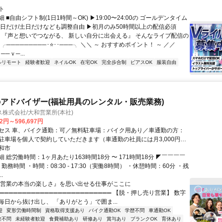
ト
 ■自由シフト制(1日1時間～OK) ▶19:00〜24:00の ゴールデンタイム
平日だけ/土日だけなども調整自由 ▶初月のみ50時間以上の配信必須
／ 『声と想いでつながる、 新しい自分に出会える』 そんなライブ配信の
 ╭─────────･⭐･･───╮ ＼＼ ～ おすすめポイント！ ～ ／／
──ｖ─...
ルリモート
経験者歓迎
ネイルOK
在宅OK
完全歩合制
ピアスOK
服装自由
アドバイザー(福祉用具のレンタル・販売業務)
株式会社/大和営業所(本社)
82円～596,697円
セス 車、バイク通勤：可／無料駐車場：バイク用あり／車通勤の方：
駐車場を個人で契約していただきます（車通勤の社員には月3,000円を
金として支給します）
和市
 総労働時間：1ヶ月あたり163時間18分 〜 171時間18分 ◤￣￣￣￣
 勤務時間 ・時間：08:30 - 17:30（実働8時間） ・休憩時間：60分 ・残
.
『営業の本当の楽しさ』を思い出せる仕事がここに
══════════════════════════ 【脱・押し売り営業】 数字
毎日から抜け出し、 「ありがとう」で囲ま...
迎
変形労働時間制
資格取得支援あり
バイク通勤OK
学歴不問
車通勤OK
験不問
未経験者歓迎
食費補助あり
研修あり
賞与あり
ブランクOK
育休あり