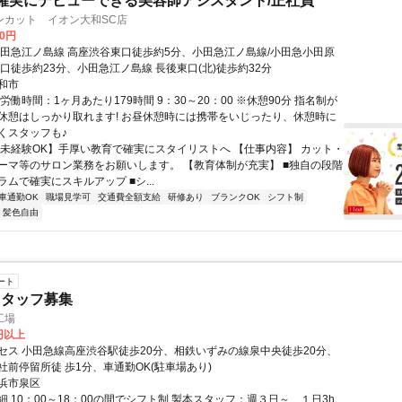
確実にデビューできる美容師アシスタント/正社員
ンカット イオン大和SC店
00円
小田急江ノ島線 高座渋谷東口徒歩約5分、小田急江ノ島線/小田急小田原
口徒歩約23分、小田急江ノ島線 長後東口(北)徒歩約32分
和市
労働時間：1ヶ月あたり179時間 9：30～20：00 ※休憩90分 指名制が
休憩はしっかり取れます! お昼休憩時には携帯をいじったり、休憩時に
くスタッフも♪
【未経験OK】手厚い教育で確実にスタイリストへ 【仕事内容】 カット・
ーマ等のサロン業務をお願いします。 【教育体制が充実】 ■独自の段階
ムで確実にスキルアップ ■シ...
車通勤OK
職場見学可
交通費全額支給
研修あり
ブランクOK
シフト制
・髪色自由
ート
スタッフ募集
工場
5円以上
セス 小田急線高座渋谷駅徒歩20分、相鉄いずみの線泉中央徒歩20分、
社前停留所徒 歩1分、車通勤OK(駐車場あり)
浜市泉区
 10：00～18：00の間でシフト制 製本スタッフ：週３日～、１日3h