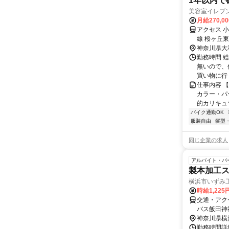
1年以内で
美容室イレブ
月給270,0
アクセス 
線 桜ヶ丘東
神奈川県大
勤務時間 総
無いので、
買い物に行
仕事内容 
カラー・パ
的カリキュラ
バイク通勤OK
服装自由
髪型
同じ企業の求人
アルバイト・パ
製本加工
横浜市いずみ
時給1,22
交通・アク
バス飯田神
神奈川県横
勤務時間詳細