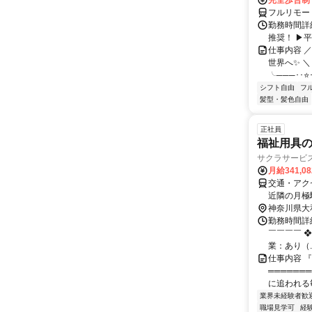
完全歩合制
フルリモー
勤務時間詳細
推奨！ ▶
仕事内容 
世界へ✨ ＼
╰───･･⭐･
シフト自由
フ
髪型・髪色自由
正社員
福祉用具の
サクラサービス
月給341,0
交通・アク
近隣の月極
駐車場補助
神奈川県大
勤務時間詳細
￣￣￣￣ ❖
業：あり（..
仕事内容 
══════
に追われる
業界未経験者歓
職場見学可
経