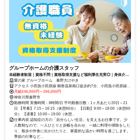
グループホームの介護スタッフ
未経験者歓迎｜資格不問｜資格取得支援など福利厚生充実◎｜身体介助
少なめ（対話が中心）
愛の家 グループホーム 秦野大けやき
アクセス 小田急小田原線 鶴巻温泉南口徒歩約7分、小田急小田原線
東海大学前南口徒歩約14分、小田急小田原線/東京メトロ千代田線 伊
月給246,000円～266,000円
勢原南口徒歩約59分 小田急小田原「鶴巻温泉」下車徒歩7分
神奈川県秦野市
勤務時間 実働時間：8時間/日 平均勤務日数：1ヶ月あたり20日～21
日 【早番】7:15～16:15（休憩60分） 【日勤】9:00～18:00（休憩60
分） 【遅番】10:00～19:00（休憩...
仕事内容 認知症の方の「自分らしい生活」を支えるお仕事です。少
人数制なので、一人ひとりと歩幅を合わせ、一緒に料理や掃除をした
り、散歩や外食に出かけたりと、家庭的な温かい時間を過ごします。
季節の行事など...