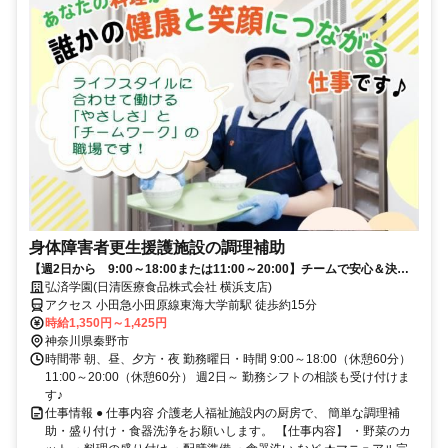
身体障害者更生援護施設の調理補助
【週2日から 9:00～18:00または11:00～20:00】チームで安心＆決ま
った手順のシンプルなお仕事♪
弘済学園(日清医療食品株式会社 横浜支店)
アクセス 小田急小田原線東海大学前駅 徒歩約15分
時給1,350円～1,425円
神奈川県秦野市
時間帯 朝、昼、夕方・夜 勤務曜日・時間 9:00～18:00（休憩60分）
11:00～20:00（休憩60分） 週2日～ 勤務シフトの相談も受け付けま
す♪
仕事情報 ● 仕事内容 介護老人福祉施設内の厨房で、 簡単な調理補
助・盛り付け・食器洗浄をお願いします。 【仕事内容】 ・野菜のカ