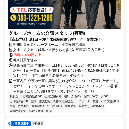
グループホームの介護スタッフ(夜勤)
【夜勤専従】週1回～OK✨未経験歓迎✨Wワーク・副業OK✨
認知症高齢者グループホーム 湘南安居花樹庵
交通・アクセス 飯島バス停から徒歩1分 平塚東I.C.入口近く
日給17,450円以上
神奈川県平塚市
勤務時間詳細 実働時間：1日あたり12時間30分 平均勤務日数：1ヶ月
あたり4日 〜 8日 【勤務時間】 夜勤／18:45～翌9:15 ※休憩2時間 ※
週1～2回 ※固定の曜日や希望日数ご相談くだ...
仕事内容 介護の仕事に興味があればOK！ １つ１つ丁寧にサポートし
ます！！ イチから学べます！！ - ＼＼ ⭐ここがPOINT⭐ ／／ ✅週1回
～希望に合わせて働けます♪ ✅お子様やペットと一緒...
制服あり
扶養内勤務OK
社員登用あり
週1日からOK
副業・WワークOK
土日祝のみOK
主婦・主夫歓迎
資格取得支援あり
フリーター歓迎
バイク通勤OK
早朝
学歴不問
車通勤OK
平日のみOK
学生歓迎
転勤なし
経験不問
未経験者歓迎
経験者歓迎
夜間
契約社員