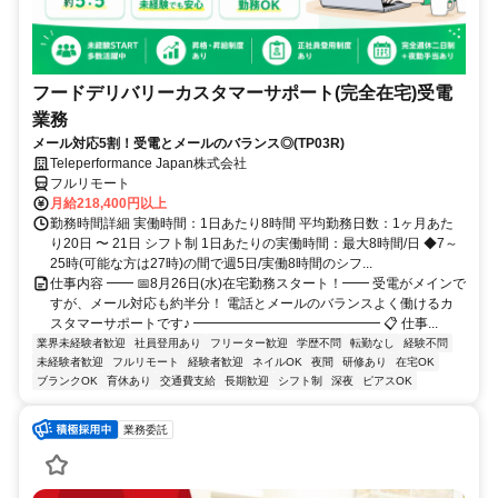
フードデリバリーカスタマーサポート(完全在宅)受電
業務
メール対応5割！受電とメールのバランス◎(TP03R)
Teleperformance Japan株式会社
フルリモート
月給218,400円以上
勤務時間詳細 実働時間：1日あたり8時間 平均勤務日数：1ヶ月あた
り20日 〜 21日 シフト制 1日あたりの実働時間：最大8時間/日 ◆7～
25時(可能な方は27時)の間で週5日/実働8時間のシフ...
仕事内容 ━━ 📅8月26日(水)在宅勤務スタート！━━ 受電がメインで
すが、メール対応も約半分！ 電話とメールのバランスよく働けるカ
スタマーサポートです♪ ━━━━━━━━━━━━━━ 📋 仕事...
業界未経験者歓迎
社員登用あり
フリーター歓迎
学歴不問
転勤なし
経験不問
未経験者歓迎
フルリモート
経験者歓迎
ネイルOK
夜間
研修あり
在宅OK
ブランクOK
育休あり
交通費支給
長期歓迎
シフト制
深夜
ピアスOK
業務委託