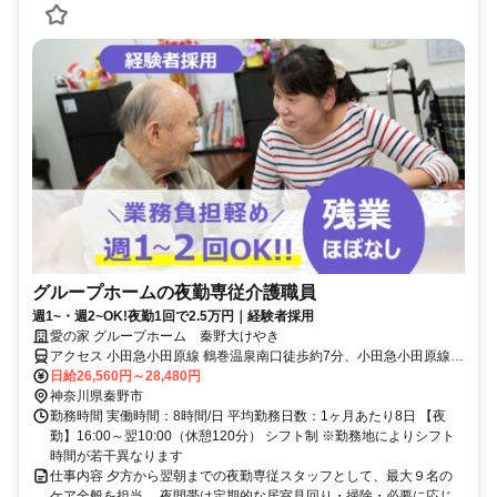
グループホームの夜勤専従介護職員
週1~・週2~OK!夜勤1回で2.5万円｜経験者採用
愛の家 グループホーム 秦野大けやき
アクセス 小田急小田原線 鶴巻温泉南口徒歩約7分、小田急小田原線
東海大学前南口徒歩約14分、小田急小田原線/東京メトロ千代田線 伊
日給26,560円～28,480円
勢原南口徒歩約59分 小田急小田原「鶴巻温泉」下車徒歩7分
神奈川県秦野市
勤務時間 実働時間：8時間/日 平均勤務日数：1ヶ月あたり8日 【夜
勤】16:00～翌10:00（休憩120分） シフト制 ※勤務地によりシフト
時間が若干異なります
仕事内容 夕方から翌朝までの夜勤専従スタッフとして、最大９名の
ケア全般を担当。 夜間帯は定期的な居室見回り・掃除・必要に応じ