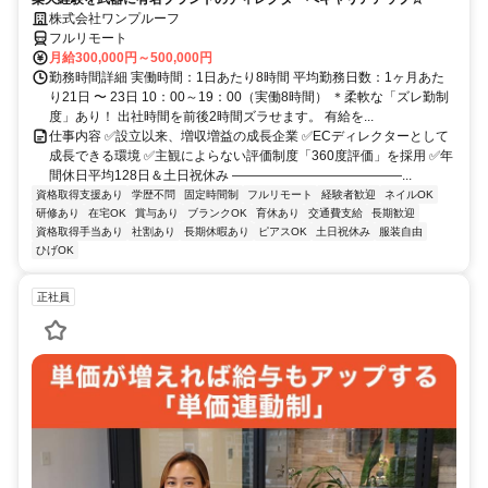
株式会社ワンプルーフ
フルリモート
月給300,000円～500,000円
勤務時間詳細 実働時間：1日あたり8時間 平均勤務日数：1ヶ月あた
り21日 〜 23日 10：00～19：00（実働8時間） ＊柔軟な「ズレ勤制
度」あり！ 出社時間を前後2時間ズラせます。 有給を...
仕事内容 ✅設立以来、増収増益の成長企業 ✅ECディレクターとして
成長できる環境 ✅主観によらない評価制度「360度評価」を採用 ✅年
間休日平均128日＆土日祝休み ―――――――――――――...
資格取得支援あり
学歴不問
固定時間制
フルリモート
経験者歓迎
ネイルOK
研修あり
在宅OK
賞与あり
ブランクOK
育休あり
交通費支給
長期歓迎
資格取得手当あり
社割あり
長期休暇あり
ピアスOK
土日祝休み
服装自由
ひげOK
正社員