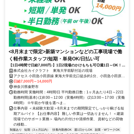
<8月末まで限定>新築マンションなどの工事現場で働
く軽作業スタッフ/短期・単発OK/日払い可
【1日4時間で日給7,000円♪】1日2現場のかけもちも可◎週1日～OK！午
前・午後のみOK／即日リモート面接実施中／Wワーク(副業)大歓迎！／
株式会社カイクラフト 東海大学前駅付近の現場
1か月20回勤務で20,000円ボーナス支給キャンペーンスタート実施中!!
アクセス 小田急小田原線 東海大学前北口徒歩約1分、小田急小田原線
鶴巻温泉南口徒歩約17分、小田急小田原線 秦野北口徒歩約67分
日給7,000円～14,000円
神奈川県秦野市
勤務時間 実働時間：4時間/日 平均勤務日数：1ヶ月あたり4日～22日
勤務時間(基本) (1)8:00～12:00（実働4時間） (2)13:00～17:00（実働
4時間） ※午前か午後を選べま...
仕事内容 ＜未経験大歓迎＞8月末までの期間限定でしっかり稼げる短
期アルバイト 【お仕事内容】 難しい作業は一切ありません！ ＜建築
現場でのサポート業務＞ 場内の片付けや清掃作業、 資材などの荷物
の移動...
制服あり
短期（3ヵ月以内）
扶養内勤務OK
週1日からOK
副業・WワークOK