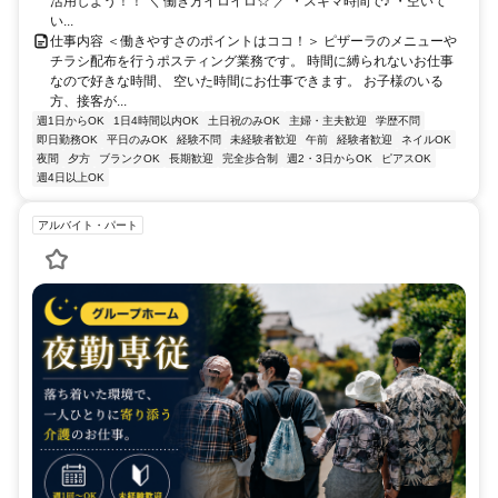
活用しよう！！ ＼ 働き方イロイロ☆ ／ ・スキマ時間で♪ ・空いて
い...
仕事内容 ＜働きやすさのポイントはココ！＞ ピザーラのメニューや
チラシ配布を行うポスティング業務です。 時間に縛られないお仕事
なので好きな時間、 空いた時間にお仕事できます。 お子様のいる
方、接客が...
週1日からOK
1日4時間以内OK
土日祝のみOK
主婦・主夫歓迎
学歴不問
即日勤務OK
平日のみOK
経験不問
未経験者歓迎
午前
経験者歓迎
ネイルOK
夜間
夕方
ブランクOK
長期歓迎
完全歩合制
週2・3日からOK
ピアスOK
週4日以上OK
アルバイト・パート