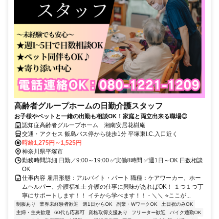
高齢者グループホームの日勤介護スタッフ
お子様やペットと一緒の出勤も相談OK！家庭と両立出来る職場◎
認知症高齢者グループホーム 湘南安居花樹庵
交通・アクセス 飯島バス停から徒歩1分 平塚東I.C.入口近く
時給1,275円～1,525円
神奈川県平塚市
勤務時間詳細 日勤／9:00～19:00 ✅実働8時間 ✅週1日～OK 日数相談
OK
仕事内容 雇用形態：アルバイト・パート 職種：ケアワーカー、ホー
ムヘルパー、介護福祉士 介護の仕事に興味があればOK！ １つ１つ丁
寧にサポートします！！ イチから学べます！！ - ＼＼ ⭐ここが...
制服あり
業界未経験者歓迎
週1日からOK
副業・WワークOK
土日祝のみOK
主婦・主夫歓迎
60代も応募可
資格取得支援あり
フリーター歓迎
バイク通勤OK