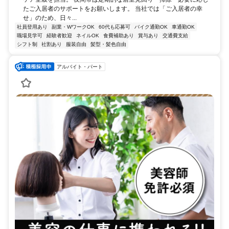
たご入居者のサポートをお願いします。 当社では「ご入居者の幸
せ」のため、日々...
社員登用あり
副業・WワークOK
60代も応募可
バイク通勤OK
車通勤OK
職場見学可
経験者歓迎
ネイルOK
食費補助あり
賞与あり
交通費支給
シフト制
社割あり
服装自由
髪型・髪色自由
アルバイト・パート