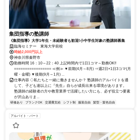
集団指導の塾講師
《集団指導》大学1年生・未経験者も歓迎!小中学生対象の塾講師募集
臨海セミナー 東海大学前校
時給2,000円以上
神奈川県秦野市
勤務時間 16：10～22：40 上記時間内で1日1コマ～勤務OK!!
================= ≪例≫ ▼前期(4月～8月) ⇒週2日×1日3コマ(月
曜・金曜) ▼後期(9月～1月) ...
仕事内容 ◇私たちと一緒に働きませんか？ 塾講師のアルバイトを通
して、子ども達以上に『先生』自らが成長出来る環境があります。
塾講師の経験者の方や教育業界で活躍したい方にも、必ず役立つ要素
が沢山ありま...
研修あり
ブランクOK
交通費支給
シフト制
服装自由
髪型・髪色自由
アルバイト・パート