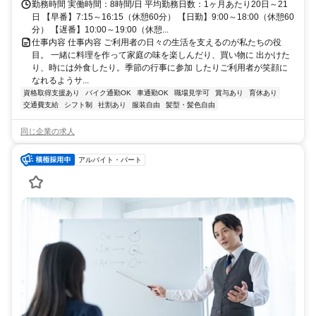
勤務時間 実働時間：8時間/日 平均勤務日数：1ヶ月あたり20日～21
日 【早番】7:15～16:15（休憩60分） 【日勤】9:00～18:00（休憩60
分） 【遅番】10:00～19:00（休憩...
仕事内容 仕事内容 ご利用者の日々の生活を支えるのが私たちの役
目。 一緒に料理を作って家庭の味を楽しんだり、買い物に 出かけた
り、時には外食したり。季節の行事に参加 したりご利用者が笑顔に
なれるようサ...
資格取得支援あり
バイク通勤OK
車通勤OK
職場見学可
賞与あり
育休あり
交通費支給
シフト制
社割あり
服装自由
髪型・髪色自由
同じ企業の求人
アルバイト・パート