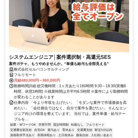
システムエンジニア│案件選択制・高還元SES
案件ガチャ、もうやめませんか。“単価も給与も全部見える”
株式会社セルバコンサルティング
フルリモート
月給480,000円～960,000円
勤務時間詳細 総労働時間：1ヶ月あたり160時間 9:30～18:30(実働8
時間、休憩1時間) ※残業時間は月平均6.5時間 ※案件により勤務時間
が変わることがあります
仕事内容 「今より年収を上げたい」 「モダンな案件で市場価値を高
めたい」 「会社都合ではなく、自分で案件を選びたい」 そんなエン
ジニア向けの環境を整えています。 当社では、案件単価・給与テー
ブルを...
副業・WワークOK
学歴不問
固定時間制
転勤なし
フルリモート
交通費全額支給
在宅OK
賞与あり
育休あり
交通費支給
駅近5分以内
資格取得手当あり
長期休暇あり
土日祝休み
服装自由
入社祝い金あり