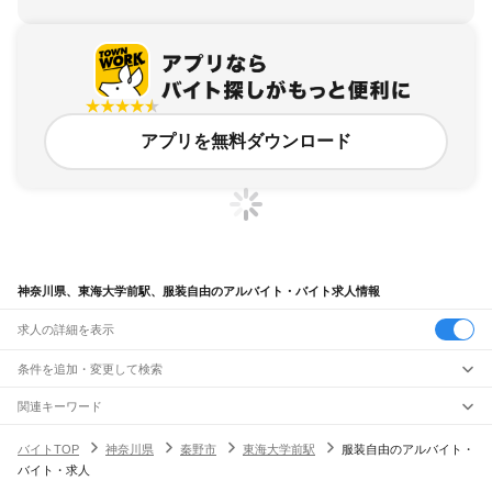
アプリを無料ダウンロード
神奈川県、東海大学前駅、服装自由のアルバイト・バイト求人情報
求人の詳細を表示
条件を追加・変更して検索
市区町村を追加・変更
関連キーワード
完全在宅ワーク 全国
シール貼り 在宅
現在地周辺
ガチャガチャ
犬カフェ
神奈川県
駅を追加・変更
バイトTOP
神奈川県
秦野市
東海大学前駅
服装自由のアルバイト・
神奈川県
すべて
バイト・求人
横浜市
すべて
職種を追加・変更
JR東海道本線(東京～熱海)
鶴見区
神奈川区
西区
中区
南区
保土ケ谷区
磯子区
金沢区
港北区
戸塚区
港南区