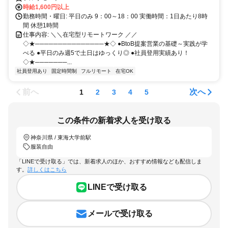
時給1,600円以上
勤務時間・曜日: 平日のみ 9：00～18：00 実働時間：1日あたり8時
間 休憩1時間
仕事内容: ＼＼在宅型リモートワーク ／／
◇★───────────────★◇ ●BtoB提案営業の基礎～実践が学
べる ●平日のみ週5で土日はゆっくり◎ ●社員登用実績あり！
◇★───────...
社員登用あり
固定時間制
フルリモート
在宅OK
前へ
次へ
1
2
3
4
5
この条件の新着求人を受け取る
神奈川県 / 東海大学前駅
服装自由
「LINEで受け取る」では、新着求人のほか、おすすめ情報なども配信しま
す。
詳しくはこちら
LINEで受け取る
メールで受け取る