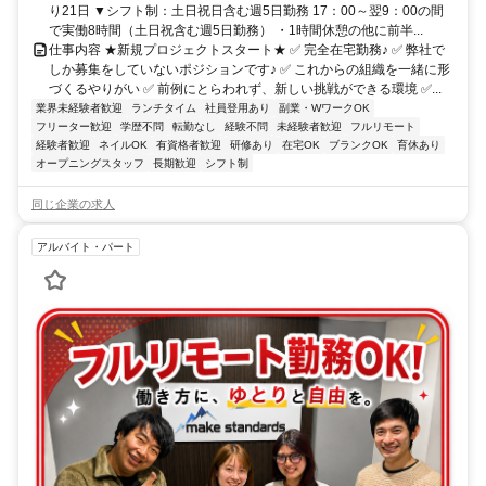
り21日 ▼シフト制：土日祝日含む週5日勤務 17：00～翌9：00の間
で実働8時間（土日祝含む週5日勤務） ・1時間休憩の他に前半...
仕事内容 ★新規プロジェクトスタート★ ✅ 完全在宅勤務♪ ✅ 弊社で
しか募集をしていないポジションです♪ ✅ これからの組織を一緒に形
づくるやりがい ✅ 前例にとらわれず、新しい挑戦ができる環境 ✅...
業界未経験者歓迎
ランチタイム
社員登用あり
副業・WワークOK
フリーター歓迎
学歴不問
転勤なし
経験不問
未経験者歓迎
フルリモート
経験者歓迎
ネイルOK
有資格者歓迎
研修あり
在宅OK
ブランクOK
育休あり
オープニングスタッフ
長期歓迎
シフト制
同じ企業の求人
アルバイト・パート