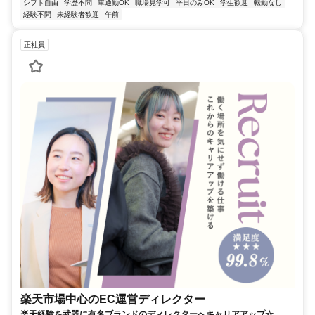
シフト自由
学歴不問
車通勤OK
職場見学可
平日のみOK
学生歓迎
転勤なし
経験不問
未経験者歓迎
午前
正社員
楽天市場中心のEC運営ディレクター
楽天経験を武器に有名ブランドのディレクターへキャリアアップ☆