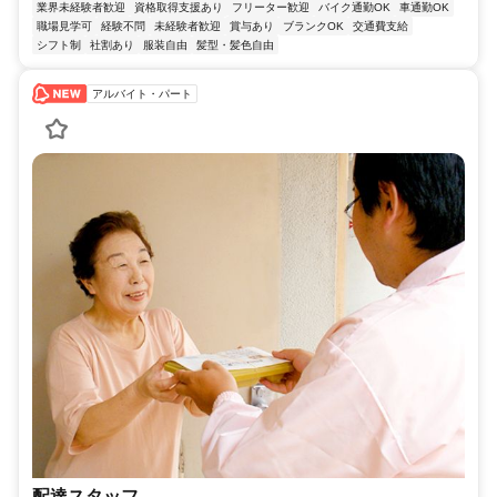
業界未経験者歓迎
資格取得支援あり
フリーター歓迎
バイク通勤OK
車通勤OK
職場見学可
経験不問
未経験者歓迎
賞与あり
ブランクOK
交通費支給
シフト制
社割あり
服装自由
髪型・髪色自由
アルバイト・パート
配達スタッフ