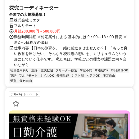
探究コーディネーター
全国での大規模募集！
株式会社ミエタ
フルリモート
月給200,000円～500,000円
勤務時間詳細 ※対応案件による 基本的には 9：00～18：00 目安 ※
週2～5日程度の出勤
仕事内容 【日本の教育を、一緒に前進させませんか？】 「もっと良
い教育を届けたい」 そんな学校現場の想いを、カリキュラムという
形にしていく仕事です。 私たちは、学校ごとの理念や課題に向き合
いながら...
社員登用あり
主婦・主夫歓迎
フリーター歓迎
学歴不問
車通勤OK
即日勤務OK
英語
フルリモート
ネイルOK
長期歓迎
シフト制
ピアスOK
服装自由
髪型・髪色自由
アルバイト・パート