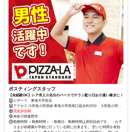
ポスティングスタッフ
【未経験OK】レア求人☆自分のペースでチラシ配り◎お小遣い稼ぎに！
ピザーラ 東海大学前店
アクセス 小田急小田原線 東海大学前南口徒歩約20分、小田急小田原
線 鶴巻温泉南口徒歩約35分、小田急小田原線 秦野北口徒歩約50分
完全歩合制
神奈川県秦野市
勤務時間 ＜勤務時間＞ ・勤務日、勤務時間は原則自由です。 ・お子
さまが幼稚園や学校に行っている間に出来ます。 空いた時間を有効