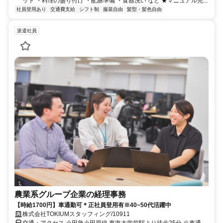
ット ・料理の盛り付け ・配膳準備 ・食器洗い など ★マニュアル完...
社員登用あり
交通費支給
シフト制
服装自由
髪型・髪色自由
派遣社員
農業系グループ企業の経理事務
【時給1700円】車通勤可＊正社員登用有※40~50代活躍中
株式会社TOKIUMスタッフィング/10911
交通・アクセス 小田急小田原線 東海大学前駅より徒歩25分 ※車通勤