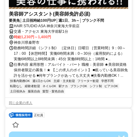
美容師アシスタント(美容師免許必須)
要美免│土日祝時給100円UP│週1日、3h～│ブランク不問
HAIR STUDIO ASA 神奈川東海大学前店
交通・アクセス 東海大学前駅1分
時給1,230円～1,400円
神奈川県秦野市
勤務時間詳細 《シフト制》 ［定休日］日曜日 ［営業時間］9：00～
17：00 【休憩時間】 実働6時間未満：0～30分（雇用契約による）
実働6時間以上8時間未満：45分 実働8時間以上：1時間 ●...
仕事内容 雇用形態：アルバイト・パート 職種：美容師 ★美容師資格
保持者限定の募集！★ 【この求人のポイント】 ■眠っている美容師免
許を活かせる ■何年ブランクがあっても大丈夫 ■扶養内勤務OK！...
扶養内勤務OK
週1日からOK
主婦・主夫歓迎
フリーター歓迎
学歴不問
転勤なし
経験者歓迎
ネイルOK
駅ナカ
ブランクOK
シフト制
ピアスOK
土日祝休み
服装自由
髪型・髪色自由
同じ企業の求人
正社員