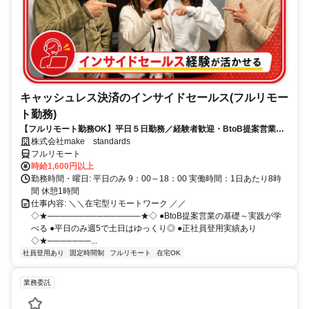
キャッシュレス決済のインサイドセールス(フルリモー
ト勤務)
【フルリモート勤務OK】平日５日勤務／経験者歓迎・BtoB提案営業で
スキルアップ
株式会社make standards
フルリモート
時給1,600円以上
勤務時間・曜日: 平日のみ 9：00～18：00 実働時間：1日あたり8時
間 休憩1時間
仕事内容: ＼＼在宅型リモートワーク ／／
◇★───────────────★◇ ●BtoB提案営業の基礎～実践が学
べる ●平日のみ週5で土日はゆっくり◎ ●正社員登用実績あり
◇★───────...
社員登用あり
固定時間制
フルリモート
在宅OK
業務委託