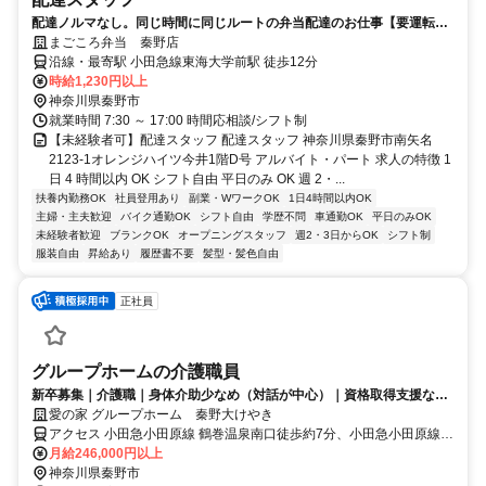
配達ノルマなし。同じ時間に同じルートの弁当配達のお仕事【要運転免
許】
まごころ弁当 秦野店
沿線・最寄駅 小田急線東海大学前駅 徒歩12分
時給1,230円以上
神奈川県秦野市
就業時間 7:30 ～ 17:00 時間応相談/シフト制
【未経験者可】配達スタッフ 配達スタッフ 神奈川県秦野市南矢名
2123-1オレンジハイツ今井1階D号 アルバイト・パート 求人の特徴 1
日 4 時間以内 OK シフト自由 平日のみ OK 週 2・...
扶養内勤務OK
社員登用あり
副業・WワークOK
1日4時間以内OK
主婦・主夫歓迎
バイク通勤OK
シフト自由
学歴不問
車通勤OK
平日のみOK
未経験者歓迎
ブランクOK
オープニングスタッフ
週2・3日からOK
シフト制
服装自由
昇給あり
履歴書不要
髪型・髪色自由
正社員
グループホームの介護職員
新卒募集｜介護職｜身体介助少なめ（対話が中心）｜資格取得支援など
福利厚生充実◎
愛の家 グループホーム 秦野大けやき
アクセス 小田急小田原線 鶴巻温泉南口徒歩約7分、小田急小田原線
東海大学前南口徒歩約14分、小田急小田原線/東京メトロ千代田線 伊
月給246,000円以上
勢原南口徒歩約59分 小田急小田原「鶴巻温泉」下車徒歩7分
神奈川県秦野市