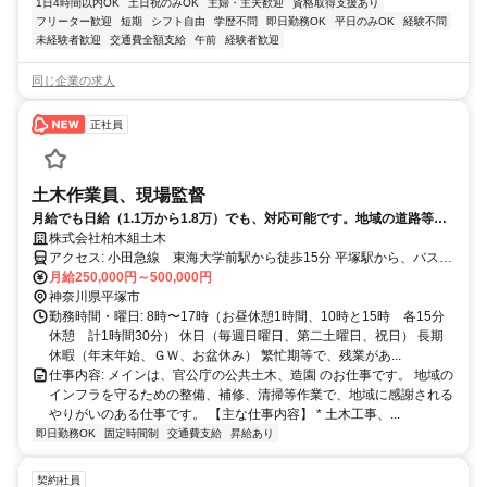
1日4時間以内OK
土日祝のみOK
主婦・主夫歓迎
資格取得支援あり
フリーター歓迎
短期
シフト自由
学歴不問
即日勤務OK
平日のみOK
経験不問
未経験者歓迎
交通費全額支給
午前
経験者歓迎
同じ企業の求人
正社員
土木作業員、現場監督
月給でも日給（1.1万から1.8万）でも、対応可能です。地域の道路等イ
ンフラを支える仕事。経験者でも未経験者でも大歓迎
株式会社柏木組土木
アクセス: 小田急線 東海大学前駅から徒歩15分 平塚駅から、バスで
20分〜30分
月給250,000円～500,000円
神奈川県平塚市
勤務時間・曜日: 8時〜17時（お昼休憩1時間、10時と15時 各15分
休憩 計1時間30分） 休日（毎週日曜日、第二土曜日、祝日） 長期
休暇（年末年始、ＧＷ、お盆休み） 繁忙期等で、残業があ...
仕事内容: メインは、官公庁の公共土木、造園 のお仕事です。 地域の
インフラを守るための整備、補修、清掃等作業で、地域に感謝される
やりがいのある仕事です。 【主な仕事内容】 * 土木工事、...
即日勤務OK
固定時間制
交通費支給
昇給あり
契約社員