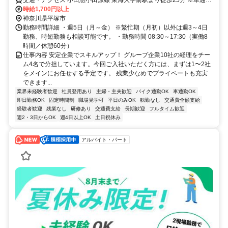
可
時給1,700円以上
神奈川県平塚市
勤務時間詳細 ・週5日（月～金） ※繁忙期（月初）以外は週3～4日
勤務、時短勤務も相談可能です。 ・勤務時間 08:30～17:30（実働8
時間／休憩60分）
仕事内容 安定企業でスキルアップ！ グループ企業10社の経理をチー
ム4名で分担しています。今回ご入社いただく方には、まずは1〜2社
をメインにお任せする予定です。 残業少なめでプライベートも充実
できます...
業界未経験者歓迎
社員登用あり
主婦・主夫歓迎
バイク通勤OK
車通勤OK
即日勤務OK
固定時間制
職場見学可
平日のみOK
転勤なし
交通費全額支給
経験者歓迎
残業なし
研修あり
交通費支給
長期歓迎
フルタイム歓迎
週2・3日からOK
週4日以上OK
土日祝休み
アルバイト・パート