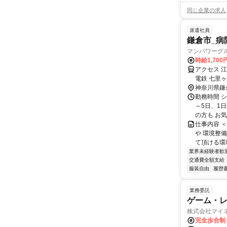
同じ企業の求人
派遣社員
鎌倉市_病院
マンパワーグル
時給1,70
アクセス 
電鉄 七里
神奈川県鎌
勤務時間 シ
～5日、1
の方も お気
仕事内容 
や 環境整
て頂ける環境
業界未経験者歓
交通費全額支給
服装自由
履歴
業務委託
ゲーム・
株式会社マイ
完全歩合制