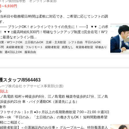
ライン個別指導塾 オンライン事業部
円～6,930円
ト
担当科目や勤務曜日/時間は柔軟に対応でき、ご希望に応じてシフトの調
す。
【―― ブランクOK！オンラインでトライの先生に！ ――】 ▼▼ この求
T！ ▼▼ □最高時給6,930円！明確なランクアップ制度 □完全在宅！Wワ
最適なオンライン指...
副業・WワークOK
土日祝のみOK
主婦・主夫歓迎
シフト自由
平日のみOK
不問
未経験者歓迎
フルリモート
経験者歓迎
残業なし
有資格者歓迎
研修あり
制
週4日以上OK
服装自由
スタッフ/8564463
ープ株式会社 ケアサービス事業部(介護)
0円以上
江ノ島電鉄 稲村ヶ崎徒歩約6分、江ノ島電鉄 極楽寺徒歩約17分、江ノ島
ヶ浜徒歩約21分 車・バイク通勤OK（派遣先による）
倉市
フトサイクル：1ヶ月 ●3ヶ月以上の長期勤務歓迎 7:00～21:00 ※週3日
日6h～ok 「平日のみ」「土日祝のみ」の働き方もOK！ 短時間勤務希望
軽にご相談く...
【経験者歓迎】＜介護施設内のお仕事＞ グループホーム、特別養護老人