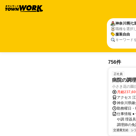
神奈川県
七
職種を選択
服装自由
キーワード
756件
正社員
病院の調
小さき花の園(
月給237,6
アクセス 
神奈川県鎌
勤務曜日・時間 
仕事情報 
や調 理器
調理師の免
交通費支給
シ