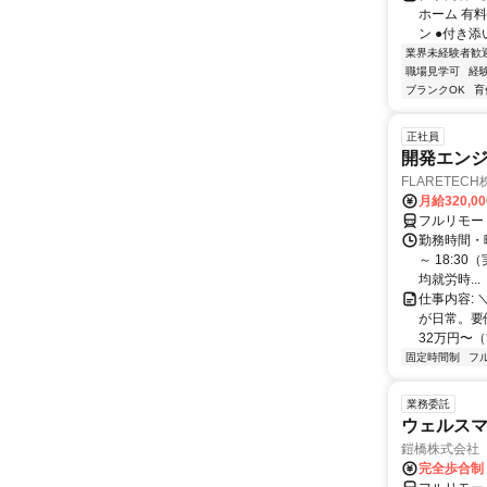
ホーム 有
ン ●付き添
業界未経験者歓
職場見学可
経
ブランクOK
育
正社員
開発エンジニ
FLARETEC
月給320,0
フルリモー
勤務時間・曜
～ 18:3
均就労時...
仕事内容: 
が日常。要
32万円〜（
固定時間制
フ
業務委託
ウェルスマ
鎧橋株式会社
完全歩合制