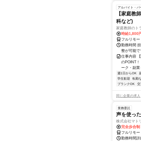
アルバイト・パ
【家庭教師
科など)
家庭教師のト
時給1,800
フルリモー
勤務時間 
整が可能で
仕事内容 
のPOINT
ーク・副業も
週1日からOK
学生歓迎
転勤
ブランクOK
交
同じ企業の求人
業務委託
声を使っ
株式会社マト
完全歩合制
フルリモー
勤務時間詳細