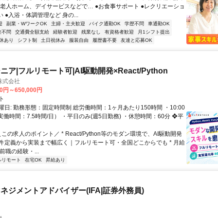
料老人ホーム、デイサービスなどで… ●お食事サポート ●レクリエーショ
い ●入浴・体調管理など 身の...
迎
副業・WワークOK
主婦・主夫歓迎
バイク通勤OK
学歴不問
車通勤OK
験不問
交通費全額支給
経験者歓迎
残業なし
有資格者歓迎
月1シフト提出
休あり
シフト制
土日祝休み
服装自由
履歴書不要
友達と応募OK
ア|フルリモート可|AI駆動開発×React/Python
H株式会社
00円～650,000円
ト
日: 勤務形態：固定時間制 総労働時間：1ヶ月あたり150時間 ・10:00
0（実働時間：7.5時間/日） ・平日のみ(週5日勤務) ・休憩時間：60分 ❖平
＼この求人のポイント／ * React/Python等のモダン環境で、AI駆動開発
件定義から実装まで幅広く｜フルリモート可・全国どこからでも * 月給
前職の経験・...
ルリモート
在宅OK
昇給あり
ネジメントアドバイザー(IFA|証券外務員)