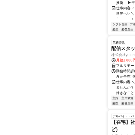
推奨！ ▶
仕事内容 
世界へ✨ ＼
╰───･･⭐･
シフト自由
フ
髪型・髪色自由
業務委託
配信スタッ
株式会社yeter
月給2,000
フルリモー
勤務時間詳
⛺完全在宅
仕事内容 ＼
ませんか？
好きなことで
主婦・主夫歓迎
髪型・髪色自由
アルバイト・パ
【在宅】社
ど)