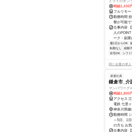
トライのオン
時給1,430
フルリモー
勤務時間 
整が可能で
仕事内容 
人のPOIN
ーク・副業に
週1日からOK
転勤なし
経験
在宅OK
シフト
同じ企業の求人
派遣社員
鎌倉市_介護
マンパワーグル
時給1,80
アクセス 
電鉄 七里
神奈川県鎌
勤務時間 シ
～5日、1
の方も お気
仕事内容 