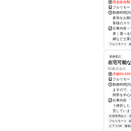
完全歩合制
フルリモー
勤務時間詳
参加をお願
客様のスケ
仕事内容 ✅
果｜選べる
継など士業連
フルリモート
業務委託
在宅可能
90株式会社
月給60,00
フルリモー
勤務時間詳
ますので、お
間帯を中心に
仕事内容 
う挫折したく
営しています
社員登用あり
フルリモート
ピアスOK
服装