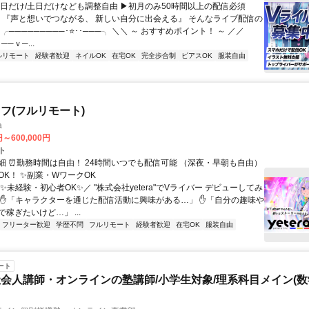
平日だけ/土日だけなども調整自由 ▶初月のみ50時間以上の配信必須
／ 『声と想いでつながる、 新しい自分に出会える』 そんなライブ配信の
 ╭─────────･⭐･･───╮ ＼＼ ～ おすすめポイント！ ～ ／／
──ｖ─...
ルリモート
経験者歓迎
ネイルOK
在宅OK
完全歩合制
ピアスOK
服装自由
フ(フルリモート)
a
円～600,000円
ト
細 ⏰勤務時間は自由！ 24時間いつでも配信可能 （深夜・早朝も自由）
OK！ ✨副業・WワークOK
✨未経験・初心者OK✨／ "株式会社yetera"でVライバー デビューしてみ
 ✋「キャラクターを通じた配信活動に興味がある…」 ✋「自分の趣味や
稼ぎたいけど…」 ...
フリーター歓迎
学歴不問
フルリモート
経験者歓迎
在宅OK
服装自由
ート
会人講師・オンラインの塾講師/小学生対象/理系科目メイン(