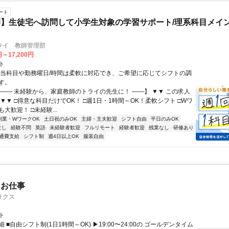
ート
】生徒宅へ訪問して小学生対象の学習サポート/理系科目メイン
ライ 教師管理部
円～17,200円
ト
担当科目や勤務曜日/時間は柔軟に対応でき、ご希望に応じてシフトの調
す。
【―― 未経験から、家庭教師のトライの先生に！ ――】 ▼▼ この求人
！ ▼▼ □得意な科目だけでOK！ □週1日・1時間～OK！柔軟シフト □Wワ
大歓迎！ □未経験...
副業・WワークOK
土日祝のみOK
主婦・主夫歓迎
シフト自由
平日のみOK
なし
経験不問
英語
未経験者歓迎
フルリモート
経験者歓迎
残業なし
研修あり
通費支給
シフト制
週4日以上OK
服装自由
たお仕事
リクス
ト
 ■自由シフト制(1日1時間～OK) ▶19:00〜24:00の ゴールデンタイム