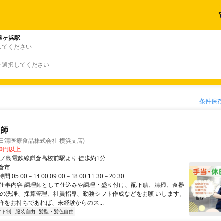
里ヶ浜駅
してください
を選択してください
条件保
理師
日清医療食品株式会社 横浜支店)
00円以上
江ノ島電鉄線鎌倉高校前駅より 徒歩約1分
倉市
05:00－14:00 09:00－18:00 11:30－20:30
● 仕事内容 調理師として仕込みや調理・盛り付け、配下膳、清掃、食器
具の洗浄、採算管理、社員指導、勤務シフト作成などをお願 いします。
許をお持ちであれば、未経験からのス...
フト制
服装自由
髪型・髪色自由