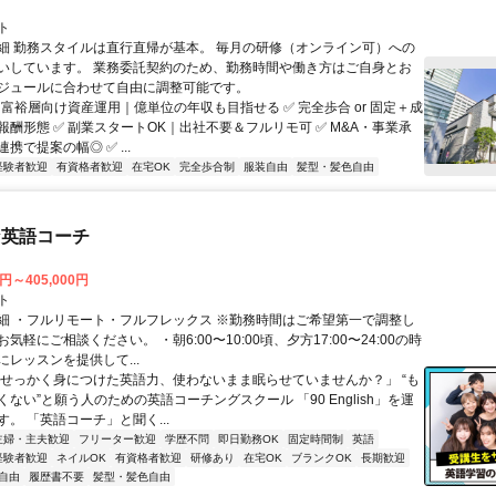
ト
細 勤務スタイルは直行直帰が基本。 毎月の研修（オンライン可）への
いしています。 業務委託契約のため、勤務時間や働き方はご自身とお
ジュールに合わせて自由に調整可能です。
 富裕層向け資産運用｜億単位の年収も目指せる ✅ 完全歩合 or 固定＋成
報酬形態 ✅ 副業スタートOK｜出社不要＆フルリモ可 ✅ M&A・事業承
携で提案の幅◎ ✅ ...
経験者歓迎
有資格者歓迎
在宅OK
完全歩合制
服装自由
髪型・髪色自由
な英語コーチ
0円～405,000円
ト
細 ・フルリモート・フルフレックス ※勤務時間はご希望第一で調整し
気軽にご相談ください。 ・朝6:00〜10:00頃、夕方17:00〜24:00の時
レッスンを提供して...
「せっかく身につけた英語力、使わないまま眠らせていませんか？」 “も
ない”と願う人のための英語コーチングスクール 「90 English」を運
。 「英語コーチ」と聞く...
主婦・主夫歓迎
フリーター歓迎
学歴不問
即日勤務OK
固定時間制
英語
経験者歓迎
ネイルOK
有資格者歓迎
研修あり
在宅OK
ブランクOK
長期歓迎
自由
履歴書不要
髪型・髪色自由