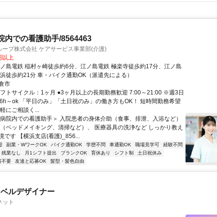
内での看護助手/8564463
ープ株式会社 ケアサービス事業部(介護)
0円以上
江ノ島電鉄 稲村ヶ崎徒歩約6分、江ノ島電鉄 極楽寺徒歩約17分、江ノ島
ヶ浜徒歩約21分 車・バイク通勤OK（派遣先による）
倉市
フトサイクル：1ヶ月 ●3ヶ月以上の長期勤務歓迎 7:00～21:00 ※週3日
日6h～ok 「平日のみ」「土日祝のみ」の働き方もOK！ 短時間勤務希望
軽にご相談く...
＜病院内での看護助手＞ 入院患者の身体介助（食事、排泄、入浴など）
備（ベッドメイキング、清掃など）、 医療器具の洗浄など しっかり教え
です 【横浜支店(看護)_856...
迎
副業・WワークOK
バイク通勤OK
学歴不問
車通勤OK
職場見学可
経験不問
残業なし
月1シフト提出
ブランクOK
育休あり
シフト制
土日祝休み
書不要
友達と応募OK
髪型・髪色自由
レベルデザイナー
ネット