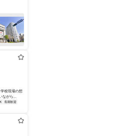
な学校現場の想
がら...
K
長期歓迎