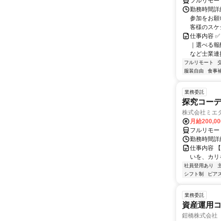
フルリモー
勤務時間詳
参加をお願
客様のスケ
仕事内容 ✅
｜選べる報
など士業連携
フルリモート
服装自由
食事
業務委託
探究コー
株式会社ミエ
月給200,0
フルリモー
勤務時間詳細
仕事内容 
いを、カリ
社員登用あり
シフト制
ピアス
業務委託
資産運用コ
鎧橋株式会社