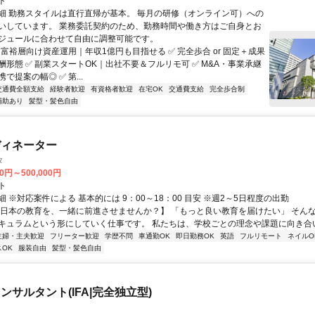
ト
細 勤務スタイルは直行直帰が基本。 毎月の研修（オンライン可）への
いしています。 業務委託契約のため、勤務時間や働き方はご自身とお
ジュールに合わせて自由に調整可能です。
 富裕層向け資産運用｜年収1億円も目指せる ✅ 完全歩合 or 固定＋成果
酬形態 ✅ 副業スタートOK｜出社不要＆フルリモ可 ✅ M&A・事業承継
で提案の幅◎ ✅ 第...
交通費全額支給
経験者歓迎
有資格者歓迎
在宅OK
交通費支給
完全歩合制
補助あり
髪型・髪色自由
ディネーター
タ
00円～500,000円
ト
 ※対応案件による 基本的には 9：00～18：00 目安 ※週2～5日程度の出勤
【日本の教育を、一緒に前進させませんか？】 「もっと良い教育を届けたい」 そん
キュラムという形にしていく仕事です。 私たちは、学校ごとの理念や課題に向き合いな
主婦・主夫歓迎
フリーター歓迎
学歴不問
車通勤OK
即日勤務OK
英語
フルリモート
ネイルO
OK
服装自由
髪型・髪色自由
ンサルタント(IFA|完全独立型)