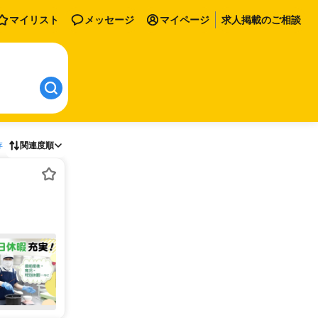
マイリスト
メッセージ
マイページ
求人掲載のご相談
存
関連度順