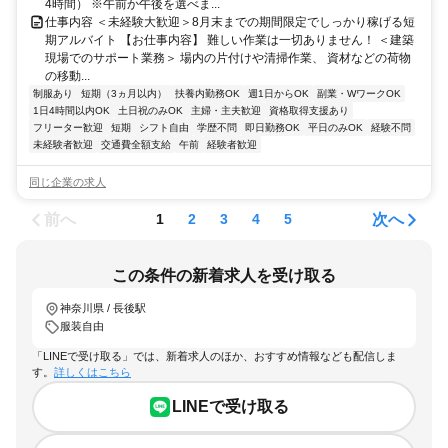
4時間） ※午前か午後を選べま...
仕事内容 ＜未経験大歓迎＞8月末までの期間限定でしっかり稼げる短
期アルバイト 【お仕事内容】 難しい作業は一切ありません！ ＜建築
現場でのサポート業務＞ 場内の片付けや清掃作業、 資材などの荷物
の移動...
制服あり
短期（3ヵ月以内）
扶養内勤務OK
週1日からOK
副業・WワークOK
1日4時間以内OK
土日祝のみOK
主婦・主夫歓迎
資格取得支援あり
フリーター歓迎
短期
シフト自由
学歴不問
即日勤務OK
平日のみOK
経験不問
未経験者歓迎
交通費全額支給
午前
経験者歓迎
同じ企業の求人
前へ
次へ
1
2
3
4
5
この条件の新着求人を受け取る
神奈川県 / 長後駅
服装自由
「LINEで受け取る」では、新着求人のほか、おすすめ情報なども配信しま
す。
詳しくはこちら
LINEで受け取る