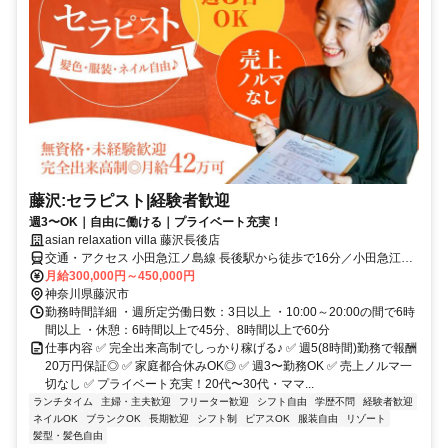
藤沢:セラピスト|経験者歓迎
週3〜OK｜自由に働ける｜プライベート充実！
asian relaxation villa 藤沢長後店
交通・アクセス 小田急江ノ島線 長後駅から徒歩で16分／小田急江ノ
島線 高座渋谷駅から徒歩で20分
月給300,000円～450,000円
神奈川県藤沢市
勤務時間詳細 ・週所定労働日数：3日以上 ・10:00～20:00の間で6時
間以上 ・休憩：6時間以上で45分、8時間以上で60分
仕事内容 ✅ 完全出来高制でしっかり稼げる♪ ✅ 週5(8時間)勤務で報酬
20万円保証◎ ✅ 家庭都合休みOK◎ ✅ 週3〜勤務OK ✅ 売上ノルマ一
切なし ✅ プライベート充実！20代〜30代・ママ...
ランチタイム
主婦・主夫歓迎
フリーター歓迎
シフト自由
学歴不問
経験者歓迎
ネイルOK
ブランクOK
長期歓迎
シフト制
ピアスOK
服装自由
リゾート
髪型・髪色自由