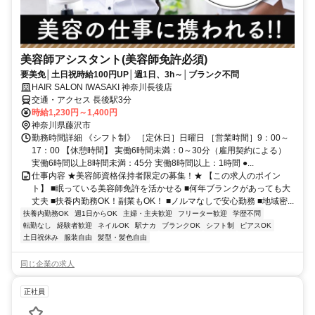
美容師アシスタント(美容師免許必須)
要美免│土日祝時給100円UP│週1日、3h～│ブランク不問
HAIR SALON IWASAKI 神奈川長後店
交通・アクセス 長後駅3分
時給1,230円～1,400円
神奈川県藤沢市
勤務時間詳細 《シフト制》 ［定休日］日曜日 ［営業時間］9：00～
17：00 【休憩時間】 実働6時間未満：0～30分（雇用契約による）
実働6時間以上8時間未満：45分 実働8時間以上：1時間 ●...
仕事内容 ★美容師資格保持者限定の募集！★ 【この求人のポイン
ト】 ■眠っている美容師免許を活かせる ■何年ブランクがあっても大
丈夫 ■扶養内勤務OK！副業もOK！ ■ノルマなしで安心勤務 ■地域密...
扶養内勤務OK
週1日からOK
主婦・主夫歓迎
フリーター歓迎
学歴不問
転勤なし
経験者歓迎
ネイルOK
駅ナカ
ブランクOK
シフト制
ピアスOK
土日祝休み
服装自由
髪型・髪色自由
同じ企業の求人
正社員