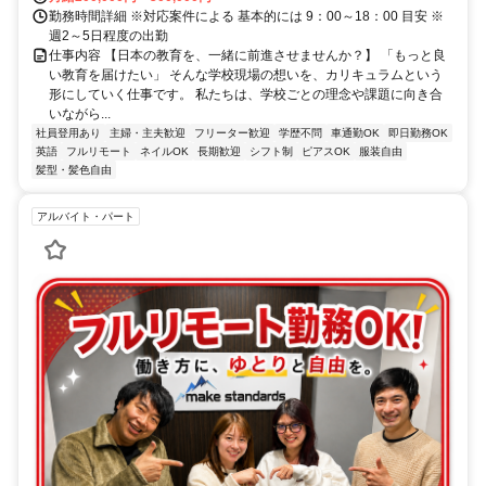
勤務時間詳細 ※対応案件による 基本的には 9：00～18：00 目安 ※
週2～5日程度の出勤
仕事内容 【日本の教育を、一緒に前進させませんか？】 「もっと良
い教育を届けたい」 そんな学校現場の想いを、カリキュラムという
形にしていく仕事です。 私たちは、学校ごとの理念や課題に向き合
いながら...
社員登用あり
主婦・主夫歓迎
フリーター歓迎
学歴不問
車通勤OK
即日勤務OK
英語
フルリモート
ネイルOK
長期歓迎
シフト制
ピアスOK
服装自由
髪型・髪色自由
アルバイト・パート