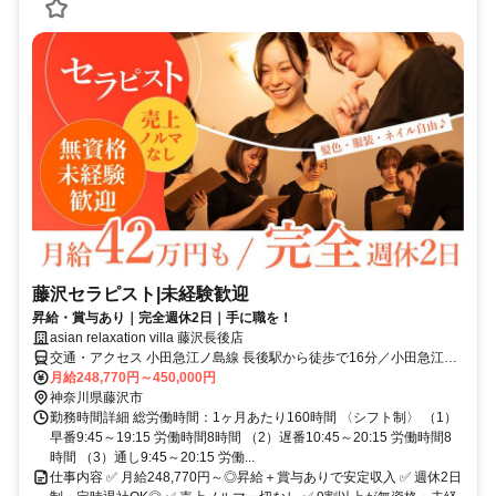
藤沢セラピスト|未経験歓迎
昇給・賞与あり｜完全週休2日｜手に職を！
asian relaxation villa 藤沢長後店
交通・アクセス 小田急江ノ島線 長後駅から徒歩で16分／小田急江ノ
島線 高座渋谷駅から徒歩で20分
月給248,770円～450,000円
神奈川県藤沢市
勤務時間詳細 総労働時間：1ヶ月あたり160時間 〈シフト制〉 （1）
早番9:45～19:15 労働時間8時間 （2）遅番10:45～20:15 労働時間8
時間 （3）通し9:45～20:15 労働...
仕事内容 ✅ 月給248,770円～◎昇給＋賞与ありで安定収入 ✅ 週休2日