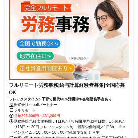
フルリモート労務事務|給与計算経験者募集|全国応募
OK
フレックスタイム✨子育て世代60％活躍中✨在宅勤務手当あり
株式会社kubellパートナー
フルリモート
月給208,000円～431,200円
勤務時間詳細 実働時間：1日あたり8時間 平均勤務日数：1ヶ月あた
り18日 〜 20日 フレックスタイム制 （標準労働時間／1日8h） ※メ
インタイム／10：00～16：00 ◎残業少なめ！ 月平...
仕事内容 ★☆★☆★☆★☆★☆★☆★☆★☆★☆ ☆ 労務実務経験を