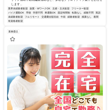
します...
業界未経験者歓迎
副業・WワークOK
主婦・主夫歓迎
フリーター歓迎
バイク通勤OK
早朝
学歴不問
車通勤OK
固定時間制
転勤なし
経験不問
英語
未経験者歓迎
フルリモート
交通費全額支給
午前
経験者歓迎
残業なし
夜間
有資格者歓迎
業務委託