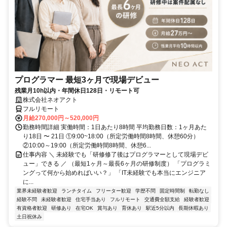
プログラマー 最短3ヶ月で現場デビュー
残業月10h以内・年間休日128日・リモート可
株式会社ネオアクト
フルリモート
月給270,000円～520,000円
勤務時間詳細 実働時間：1日あたり8時間 平均勤務日数：1ヶ月あた
り18日 〜 21日 ①9:00~18:00（所定労働時間8時間、休憩60分）
②10:00～19:00（所定労働時間8時間、休憩6...
仕事内容 ＼ 未経験でも「研修修了後はプログラマーとして現場デビ
ュー」できる ／ （最短1ヶ月～最長6ヶ月の研修制度） 「プログラミ
ングって何から始めればいい？」 「IT未経験でも本当にエンジニア
に...
業界未経験者歓迎
ランチタイム
フリーター歓迎
学歴不問
固定時間制
転勤なし
経験不問
未経験者歓迎
住宅手当あり
フルリモート
交通費全額支給
経験者歓迎
有資格者歓迎
研修あり
在宅OK
賞与あり
育休あり
駅近5分以内
長期休暇あり
土日祝休み