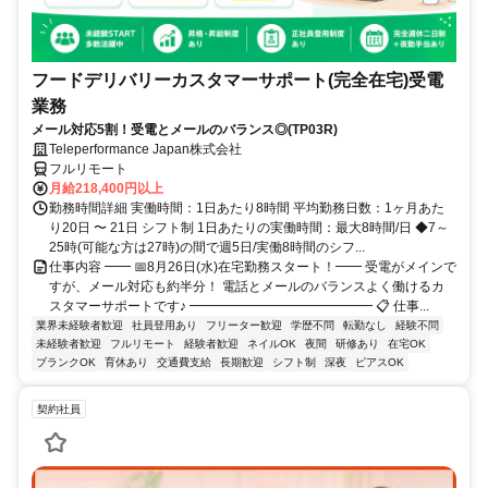
フードデリバリーカスタマーサポート(完全在宅)受電
業務
メール対応5割！受電とメールのバランス◎(TP03R)
Teleperformance Japan株式会社
フルリモート
月給218,400円以上
勤務時間詳細 実働時間：1日あたり8時間 平均勤務日数：1ヶ月あた
り20日 〜 21日 シフト制 1日あたりの実働時間：最大8時間/日 ◆7～
25時(可能な方は27時)の間で週5日/実働8時間のシフ...
仕事内容 ━━ 📅8月26日(水)在宅勤務スタート！━━ 受電がメインで
すが、メール対応も約半分！ 電話とメールのバランスよく働けるカ
スタマーサポートです♪ ━━━━━━━━━━━━━━ 📋 仕事...
業界未経験者歓迎
社員登用あり
フリーター歓迎
学歴不問
転勤なし
経験不問
未経験者歓迎
フルリモート
経験者歓迎
ネイルOK
夜間
研修あり
在宅OK
ブランクOK
育休あり
交通費支給
長期歓迎
シフト制
深夜
ピアスOK
契約社員