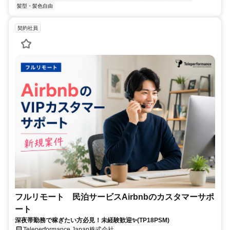
髪型・髪色自由
契約社員
フルリモート 民泊サービスAirbnbのカスタマーサポ
ート
深夜帯勤務で稼ぎたい方必見！未経験歓迎✨(TP18PSM)
Teleperformance Japan株式会社