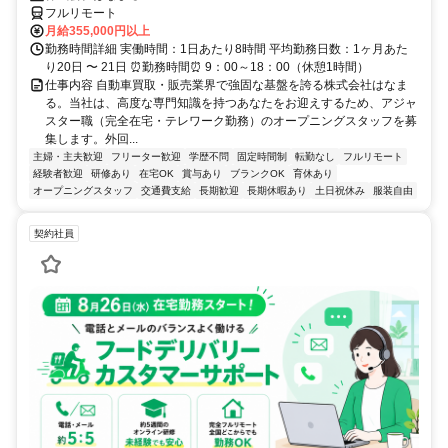
フルリモート
月給355,000円以上
勤務時間詳細 実働時間：1日あたり8時間 平均勤務日数：1ヶ月あた
り20日 〜 21日 ⏰勤務時間⏰ 9：00～18：00（休憩1時間）
仕事内容 自動車買取・販売業界で強固な基盤を誇る株式会社はなま
る。当社は、高度な専門知識を持つあなたをお迎えするため、アジャ
スター職（完全在宅・テレワーク勤務）のオープニングスタッフを募
集します。外回...
主婦・主夫歓迎
フリーター歓迎
学歴不問
固定時間制
転勤なし
フルリモート
経験者歓迎
研修あり
在宅OK
賞与あり
ブランクOK
育休あり
オープニングスタッフ
交通費支給
長期歓迎
長期休暇あり
土日祝休み
服装自由
契約社員