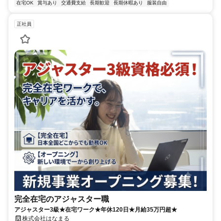
在宅OK
賞与あり
交通費支給
長期歓迎
長期休暇あり
服装自由
正社員
完全在宅のアジャスター職
アジャスター3級★在宅ワーク★年休120日★月給35万円超★
株式会社はなまる