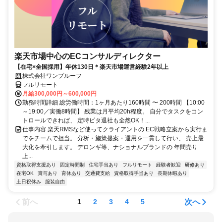
楽天市場中心のECコンサルディレクター
【在宅×全国採用】年休130日＊楽天市場運営経験2年以上
株式会社ワンプルーフ
フルリモート
月給300,000円～600,000円
勤務時間詳細 総労働時間：1ヶ月あたり160時間 〜 200時間 【10:00
～19:00／実働8時間】 残業は月平均20h程度。 自分でタスクをコン
トロールできれば、 定時ピタ退社も全然OK！...
仕事内容 楽天RMSなど使ってクライアントの EC戦略立案から実行ま
でをチームで担当。 分析・施策提案・運用を一貫して行い、 売上最
大化を牽引します。 デロンギ等、ナショナルブランドの 年間売り
上...
資格取得支援あり
固定時間制
住宅手当あり
フルリモート
経験者歓迎
研修あり
在宅OK
賞与あり
育休あり
交通費支給
資格取得手当あり
長期休暇あり
土日祝休み
服装自由
前へ
次へ
1
2
3
4
5