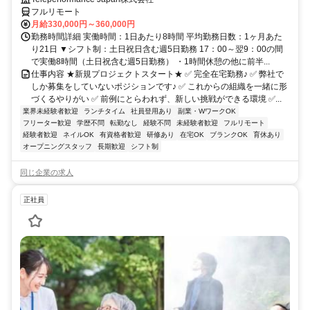
フルリモート
月給330,000円～360,000円
勤務時間詳細 実働時間：1日あたり8時間 平均勤務日数：1ヶ月あた
り21日 ▼シフト制：土日祝日含む週5日勤務 17：00～翌9：00の間
で実働8時間（土日祝含む週5日勤務） ・1時間休憩の他に前半...
仕事内容 ★新規プロジェクトスタート★ ✅ 完全在宅勤務♪ ✅ 弊社で
しか募集をしていないポジションです♪ ✅ これからの組織を一緒に形
づくるやりがい ✅ 前例にとらわれず、新しい挑戦ができる環境 ✅...
業界未経験者歓迎
ランチタイム
社員登用あり
副業・WワークOK
フリーター歓迎
学歴不問
転勤なし
経験不問
未経験者歓迎
フルリモート
経験者歓迎
ネイルOK
有資格者歓迎
研修あり
在宅OK
ブランクOK
育休あり
オープニングスタッフ
長期歓迎
シフト制
同じ企業の求人
正社員