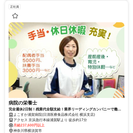
正社員
病院の栄養士
完全週休2日制！残業代全額支給！業界リーディングカンパニーで働き
ませんか？！
よこすか浦賀病院(日清医療食品株式会社 横浜支店)
アクセス 京浜急行本線浦賀駅より 徒歩約17分
月給237,600円以上
神奈川県横須賀市