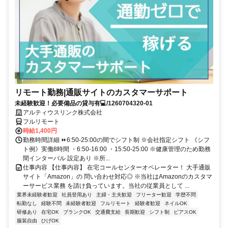
リモート勤務|通販サイトのカスタマーサポート
未経験歓迎！必要備品の貸与有💻/1260704320-01
アルティウスリンク株式会社
フルリモート
時給1,400円
勤務時間詳細 ⏩6:50-25:00の間でシフト制 ※会社指定シフト 《シフ
ト例》実働8時間 ・6:50-16:00 ・15:50-25:00 ※健康管理のため勤務
間インターバル 設定あり ※所...
仕事内容 【仕事内容】 在宅コールセンターオペレーター！ 大手通販
サイト「Amazon」の 問い合わせ対応◎ ※当社はAmazonのカスタマ
ーサービス業務 を請け負っています。当社の従業員として ...
業界未経験者歓迎
社員登用あり
主婦・主夫歓迎
フリーター歓迎
学歴不問
転勤なし
経験不問
未経験者歓迎
フルリモート
経験者歓迎
ネイルOK
研修あり
在宅OK
ブランクOK
交通費支給
長期歓迎
シフト制
ピアスOK
服装自由
ひげOK