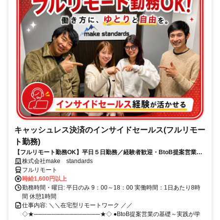
キャッシュレス決済のインサイドセールス(フルリモー
ト勤務)
【フルリモート勤務OK】平日５日勤務／経験者歓迎・BtoB提案営業で
スキルアップ
株式会社make standards
フルリモート
時給1,600円以上
勤務時間・曜日: 平日のみ 9：00～18：00 実働時間：1日あたり8時
間 休憩1時間
仕事内容: ＼＼在宅型リモートワーク ／／
◇★───────────────★◇ ●BtoB提案営業の基礎～実践が学