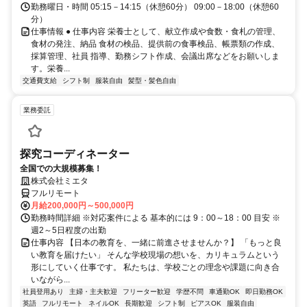
勤務曜日・時間 05:15－14:15（休憩60分） 09:00－18:00（休憩60
分）
仕事情報 ● 仕事内容 栄養士として、献立作成や食数・食札の管理、
食材の発注、納品 食材の検品、提供前の食事検品、帳票類の作成、
採算管理、社員 指導、勤務シフト作成、会議出席などをお願いしま
す。栄養...
交通費支給
シフト制
服装自由
髪型・髪色自由
業務委託
探究コーディネーター
全国での大規模募集！
株式会社ミエタ
フルリモート
月給200,000円～500,000円
勤務時間詳細 ※対応案件による 基本的には 9：00～18：00 目安 ※
週2～5日程度の出勤
仕事内容 【日本の教育を、一緒に前進させませんか？】 「もっと良
い教育を届けたい」 そんな学校現場の想いを、カリキュラムという
形にしていく仕事です。 私たちは、学校ごとの理念や課題に向き合
いながら...
社員登用あり
主婦・主夫歓迎
フリーター歓迎
学歴不問
車通勤OK
即日勤務OK
英語
フルリモート
ネイルOK
長期歓迎
シフト制
ピアスOK
服装自由