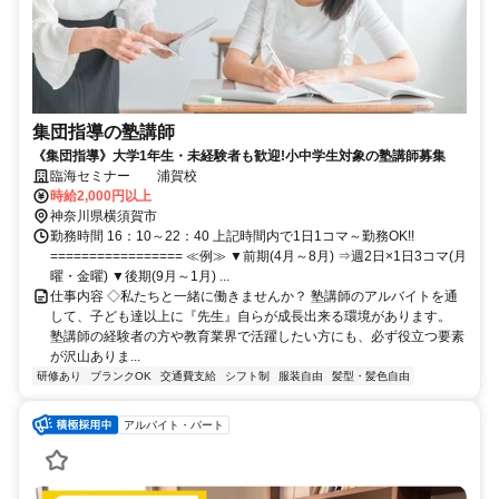
集団指導の塾講師
《集団指導》大学1年生・未経験者も歓迎!小中学生対象の塾講師募集
臨海セミナー 浦賀校
時給2,000円以上
神奈川県横須賀市
勤務時間 16：10～22：40 上記時間内で1日1コマ～勤務OK!!
================= ≪例≫ ▼前期(4月～8月) ⇒週2日×1日3コマ(月
曜・金曜) ▼後期(9月～1月) ...
仕事内容 ◇私たちと一緒に働きませんか？ 塾講師のアルバイトを通
して、子ども達以上に『先生』自らが成長出来る環境があります。
塾講師の経験者の方や教育業界で活躍したい方にも、必ず役立つ要素
が沢山ありま...
研修あり
ブランクOK
交通費支給
シフト制
服装自由
髪型・髪色自由
アルバイト・パート