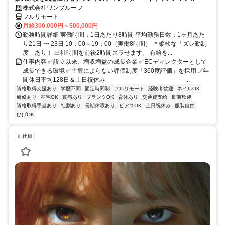
株式会社ワンプルーフ
フルリモート
月給300,000円～500,000円
勤務時間詳細 実働時間：1日あたり8時間 平均勤務日数：1ヶ月あた
り21日 〜 23日 10：00～19：00（実働8時間） ＊柔軟な「ズレ勤制
度」あり！ 出社時間を前後2時間ズラせます。 有給を...
仕事内容 ✅設立以来、増収増益の成長企業 ✅ECディレクターとして
成長できる環境 ✅主観によらない評価制度「360度評価」を採用 ✅年
間休日平均128日＆土日祝休み ―――――――――――――...
資格取得支援あり
学歴不問
固定時間制
フルリモート
経験者歓迎
ネイルOK
研修あり
在宅OK
賞与あり
ブランクOK
育休あり
交通費支給
長期歓迎
資格取得手当あり
社割あり
長期休暇あり
ピアスOK
土日祝休み
服装自由
ひげOK
正社員