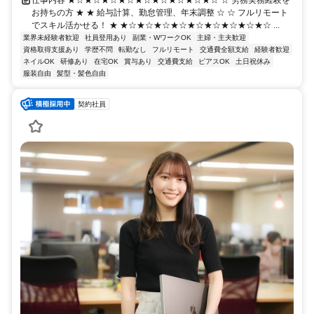
お持ちの方 ★ ★ 給与計算、勤怠管理、年末調整 ☆ ☆ フルリモート
でスキル活かせる！ ★ ★☆★☆★☆★☆★☆★☆★☆★☆★☆ ...
業界未経験者歓迎
社員登用あり
副業・WワークOK
主婦・主夫歓迎
資格取得支援あり
学歴不問
転勤なし
フルリモート
交通費全額支給
経験者歓迎
ネイルOK
研修あり
在宅OK
賞与あり
交通費支給
ピアスOK
土日祝休み
服装自由
髪型・髪色自由
契約社員