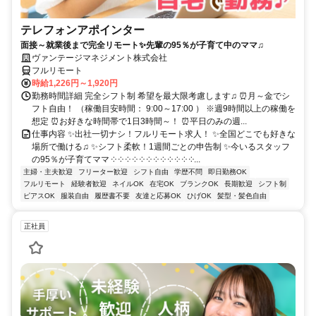
テレフォンアポインター
面接～就業後まで完全リモート✨先輩の95％が子育て中のママ♫
ヴァンテージマネジメント株式会社
フルリモート
時給1,226円～1,920円
勤務時間詳細 完全シフト制 希望を最大限考慮します♫ ⏰月～金でシ
フト自由！ （稼働目安時間： 9:00～17:00 ） ※週9時間以上の稼働を
想定 ⏰お好きな時間帯で1日3時間～！ ⏰平日のみの週...
仕事内容 ✨出社一切ナシ！フルリモート求人！ ✨全国どこでも好きな
場所で働ける♫ ✨シフト柔軟！1週間ごとの申告制 ✨今いるスタッフ
の95％が子育てママ ༶ ༶ ༶ ༶ ༶ ༶ ༶ ༶ ༶ ༶ ༶ ༶...
主婦・主夫歓迎
フリーター歓迎
シフト自由
学歴不問
即日勤務OK
フルリモート
経験者歓迎
ネイルOK
在宅OK
ブランクOK
長期歓迎
シフト制
ピアスOK
服装自由
履歴書不要
友達と応募OK
ひげOK
髪型・髪色自由
正社員