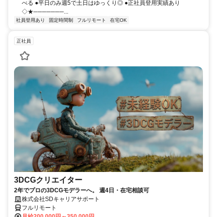
べる ●平日のみ週5で土日はゆっくり◎ ●正社員登用実績あり
◇★───────...
社員登用あり
固定時間制
フルリモート
在宅OK
正社員
3DCGクリエイター
2年でプロの3DCGモデラーへ。 週4日・在宅相談可
株式会社SDキャリアサポート
フルリモート
月給200,000円～350,000円