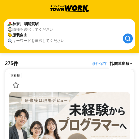
神奈川県
浦賀駅
職種を選択してください
服装自由
キーワードを選択してください
275件
条件保存
関連度順
正社員