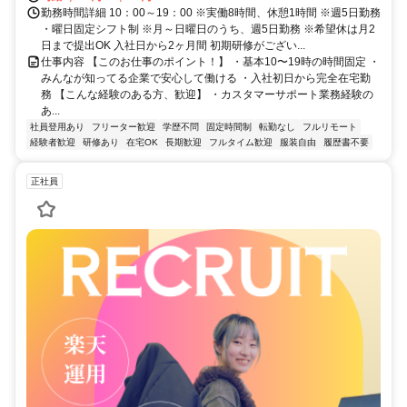
勤務時間詳細 10：00～19：00 ※実働8時間、休憩1時間 ※週5日勤務
・曜日固定シフト制 ※月～日曜日のうち、週5日勤務 ※希望休は月2
日まで提出OK 入社日から2ヶ月間 初期研修がござい...
仕事内容 【このお仕事のポイント！】 ・基本10〜19時の時間固定 ・
みんなが知ってる企業で安心して働ける ・入社初日から完全在宅勤
務 【こんな経験のある方、歓迎】 ・カスタマーサポート業務経験の
あ...
社員登用あり
フリーター歓迎
学歴不問
固定時間制
転勤なし
フルリモート
経験者歓迎
研修あり
在宅OK
長期歓迎
フルタイム歓迎
服装自由
履歴書不要
正社員