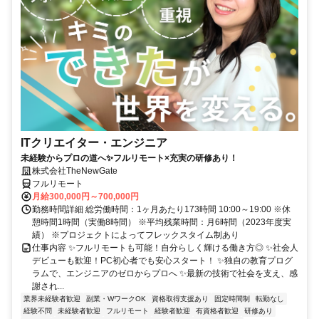
ITクリエイター・エンジニア
未経験からプロの道へ✨フルリモート×充実の研修あり！
株式会社TheNewGate
フルリモート
月給300,000円～700,000円
勤務時間詳細 総労働時間：1ヶ月あたり173時間 10:00～19:00 ※休
憩時間1時間（実働8時間） ※平均残業時間：月6時間（2023年度実
績） ※プロジェクトによってフレックスタイム制あり
仕事内容 ✨フルリモートも可能！自分らしく輝ける働き方◎ ✨社会人
デビューも歓迎！PC初心者でも安心スタート！ ✨独自の教育プログ
ラムで、エンジニアのゼロからプロへ ✨最新の技術で社会を支え、感
謝され...
業界未経験者歓迎
副業・WワークOK
資格取得支援あり
固定時間制
転勤なし
経験不問
未経験者歓迎
フルリモート
経験者歓迎
有資格者歓迎
研修あり