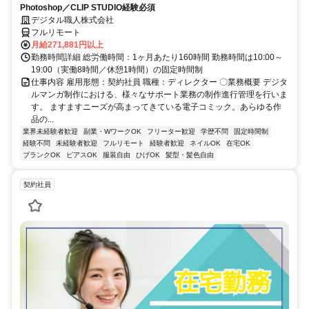
Photoshop／CLIP STUDIO経験必須
デジタル職人株式会社
フルリモート
月給271,881円以上
勤務時間詳細 総労働時間：1ヶ月あたり160時間 勤務時間は10:00～
19:00（実働8時間／休憩1時間）の固定時間制
仕事内容 雇用形態：契約社員 職種：ディレクター 〇業務概要 デジタ
ルマンガ制作における、様々なサポート業務の制作進行管理を行いま
す。 ますますニーズが高まってきている電子コミック。あらゆる作
品の...
業界未経験者歓迎
副業・WワークOK
フリーター歓迎
学歴不問
固定時間制
経験不問
未経験者歓迎
フルリモート
経験者歓迎
ネイルOK
在宅OK
ブランクOK
ピアスOK
服装自由
ひげOK
髪型・髪色自由
契約社員