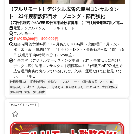
【フルリモート】デジタル広告の運用コンサルタン
ト 23年度新設部門オープニング・部門強化
【広告代理店でのWEB広告運用経験者募集！】正社員登用率7割／電通
G／全国×完全在宅／年休126日・土日祝休み／残業月平均4時間19分
電通デジタルアンカー フルリモート
フルリモート
月給250,000円～500,000円
勤務時間 総労働時間：1ヶ月あたり160時間 ・勤務曜日：月・火・
水・木・金 ・勤務時間： [1] 09:30～18:30 ・最低勤務日数（週）：5
日 残業月平均4時間19分（2025年度）
仕事内容 【デジタルマーケティング本部】部門・事業拡大に向けた
デジタル広告運用コンサルタント積極募集！ 「代理店のBPO拠点で
広告運用実務に携わっているけれど、入稿・運用だけでは物足りな
い…」 「地...
社員登用あり
固定時間制
転勤なし
フルリモート
経験者歓迎
ネイルOK
研修あり
在宅OK
賞与あり
育休あり
長期休暇あり
ピアスOK
土日祝休み
服装自由
髪型・髪色自由
アルバイト・パート