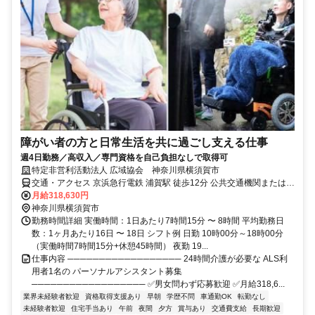
障がい者の方と日常生活を共に過ごし支える仕事
週4日勤務／高収入／専門資格を自己負担なしで取得可
特定非営利活動法人 広域協会 神奈川県横須賀市
交通・アクセス 京浜急行電鉄 浦賀駅 徒歩12分 公共交通機関または車
通勤可（ガソリン代支給)
月給318,630円
神奈川県横須賀市
勤務時間詳細 実働時間：1日あたり7時間15分 〜 8時間 平均勤務日
数：1ヶ月あたり16日 〜 18日 シフト例 日勤 10時00分～18時00分
（実働時間7時間15分+休憩45時間） 夜勤 19...
仕事内容 ────────────────── 24時間介護が必要な ALS利
用者1名の パーソナルアシスタント募集
────────────────── ✅男女問わず応募歓迎 ✅月給318,6...
業界未経験者歓迎
資格取得支援あり
早朝
学歴不問
車通勤OK
転勤なし
未経験者歓迎
住宅手当あり
午前
夜間
夕方
賞与あり
交通費支給
長期歓迎