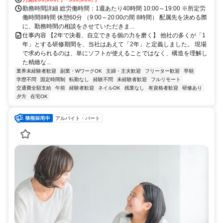
勤務時間詳細 総労働時間：1週あたり40時間 10:00～19:00 ※所定労
働時間8時間 休憩60分 （9:00～20:00の間 8時間） 配属先を決める際
に、勤務時間の相談をさせていただきま...
仕事内容 【2年で決着、自立できる個の力を磨く】 他社の多くが「1
年」とする研修期間を、当社はあえて「2年」と定義しました。 現場
で求められるのは、単にソフトが使えることではなく、構造を理解し
た精緻な...
業界未経験者歓迎
副業・WワークOK
主婦・主夫歓迎
フリーター歓迎
早朝
学歴不問
固定時間制
転勤なし
経験不問
未経験者歓迎
フルリモート
交通費全額支給
午前
経験者歓迎
ネイルOK
残業なし
有資格者歓迎
研修あり
夕方
在宅OK
アルバイト・パート