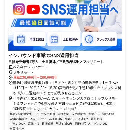
インバウンド事業のSNS運用担当
目指せ登録者1万人！土日祝休／平均残業12h／フルリモート
株式会社ジャパゲート
フルリモート
月給230,000円～280,000円
勤務時間詳細 実働時間：1日あたり8時間 平均勤務日数：1ヶ月あた
り18日 〜 20日 9:30〜18:30 (実働8時間／休憩1時間) ☆フレックス制
を導入 (出退勤を30分まで前後させることが...
仕事内容 ✨未経験からSNSマーケティングのプロに！ ✨フルリモー
ト＆フレックスで柔軟な働き方🏢 ✨土日休み(年休130日)、残業月
10h程度 ✅Instagramアカウント ↓ https:/...
業界未経験者歓迎
フリーター歓迎
学歴不問
固定時間制
転勤なし
経験不問
未経験者歓迎
フルリモート
ネイルOK
残業なし
在宅OK
賞与あり
ブランクOK
育休あり
長期歓迎
駅近5分以内
長期休暇あり
ピアスOK
土日祝休み