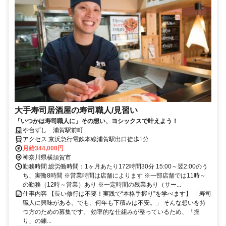
大手寿司居酒屋の寿司職人/見習い
「いつかは寿司職人に」その想い、ヨシックスで叶えよう！
や台ずし 浦賀駅前町
アクセス 京浜急行電鉄本線浦賀駅出口徒歩1分
月給344,000円
神奈川県横須賀市
勤務時間 総労働時間：1ヶ月あたり172時間30分 15:00～翌2:00のう
ち、実働8時間 ※営業時間は店舗によります ※一部店舗では11時～
の勤務（12時～営業）あり ※一定時間の残業あり（サー...
仕事内容 【長い修行は不要！実践で“本格手握り”を学べます】 「寿司
職人に興味がある。でも、何年も下積みは不安。」 そんな想いを持
つ方のための募集です。 効率的な仕組みが整っているため、「握
り」の練...