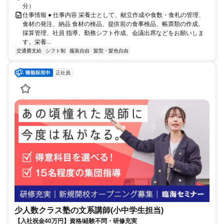
分）
仕事情報 ● 仕事内容 栄養士として、献立作成や食数・食札の管理、
食材の発注、納品 食材の検品、提供前の食事検品、帳票類の作成、
採算管理、社員 指導、勤務シフト作成、会議出席などをお願いしま
す。栄養...
交通費支給
シフト制
服装自由
髪型・髪色自由
正社員
少人数クラス塾の文系講師(小中学生担当)
【入社祝金40万円】資格/経験不問・研修充実