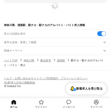
神奈川県、浦賀駅、駅チカ・駅ナカのアルバイト・バイト求人情報
求人の詳細を表示
条件を追加・変更して検索
市区町村を追加・変更
関連キーワード
完全在宅ワーク 全国
シール貼り 在宅
現在地周辺
ガチャガチャ
犬カフェ
神奈川県
駅を追加・変更
バイトTOP
神奈川県
横須賀市
浦賀駅
駅チカ・駅ナカのアルバイ
神奈川県
すべて
ト・バイト・求人
横浜市
すべて
職種を追加・変更
JR東海道本線(東京～熱海)
鶴見区
神奈川区
西区
中区
南区
保土ケ谷区
磯子区
金沢区
港北区
戸塚区
港南区
川崎駅
横浜駅
戸塚駅
大船駅
藤沢駅
辻堂駅
茅ケ崎駅
平塚駅
大磯駅
二宮駅
国府津駅
飲食・フードサービス
旭区
緑区
瀬谷区
栄区
泉区
青葉区
都筑区
特徴を追加・変更
鴨宮駅
小田原駅
早川駅
根府川駅
真鶴駅
湯河原駅
飲食・フードサービス
すべて
ヘルプ・お問い合わせ
サイトマップ
利用規約・プライバシーポリシー
川崎市
すべて
ホールスタッフ
キッチンスタッフ
皿洗い・洗い場
精肉・鮮魚加工
給食調理
人気
[企業]求人広告の掲載相談
JR南武線
川崎区
幸区
中原区
高津区
多摩区
宮前区
麻生区
雇用形態を追加・変更
パン屋（ベーカリー）
フードカウンター販売員
バー（BAR）・バーテンダー
日払いOK
高校生歓迎
学生歓迎
深夜の仕事
髪型・髪色自由
ひげOK
ネイルOK
川崎駅
尻手駅
矢向駅
鹿島田駅
平間駅
向河原駅
武蔵小杉駅
武蔵中原駅
武蔵新城駅
新着求人を受け取る
飲食店補助（開店・閉店準備）
飲食店（店長・マネージャー）
相模原市
すべて
ピアスOK
アルバイト・パート
履歴書不要
オープニングスタッフ
留学生・外国人活躍中
武蔵溝ノ口駅
津田山駅
久地駅
宿河原駅
登戸駅
中野島駅
稲田堤駅
八丁畷駅
都道府県を変更
営業・販売
緑区
中央区
南区
勤務期間
正社員
川崎新町駅
小田栄駅
浜川崎駅
営業・販売
すべて
短期
契約社員
単発・1日OK
長期
期間限定（春夏冬休み等）
横須賀市
平塚市
鎌倉市
藤沢市
小田原市
茅ヶ崎市
逗子市
三浦市
秦野市
厚木市
JR鶴見線
営業
テレフォンアポインター（テレアポ）
ルートセールス
コンビニ
シフト
派遣社員
大和市
伊勢原市
海老名市
座間市
南足柄市
綾瀬市
三浦郡
高座郡
中郡
足柄上郡
鶴見駅
国道駅
鶴見小野駅
弁天橋駅
浅野駅
新芝浦駅
海芝浦駅
安善駅
大川駅
フードカウンター販売員
アパレル
家電量販店・携帯販売（携帯ショップ）
土日祝のみOK
業務委託
平日のみOK
週1日からOK
週2・3日からOK
週4日以上OK
ホーム
マイリスト
メッセージ
マイページ
足柄下郡
愛甲郡
武蔵白石駅
浜川崎駅
昭和駅
扇町駅
販売店（店長・マネージャー）
その他販売