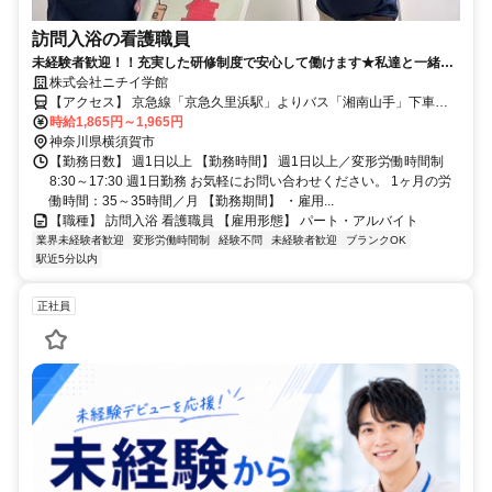
訪問入浴の看護職員
未経験者歓迎！！充実した研修制度で安心して働けます★私達と一緒に
働きませんか？
株式会社ニチイ学館
【アクセス】 京急線「京急久里浜駅」よりバス「湘南山手」下車徒
歩5分 ■住 所 神奈川県 横須賀市 吉井4丁目20-10 ■アクセス 京急線
時給1,865円～1,965円
「京急久里浜駅」よりバス「湘南山手」下車徒歩5分
神奈川県横須賀市
【勤務日数】 週1日以上 【勤務時間】 週1日以上／変形労働時間制
8:30～17:30 週1日勤務 お気軽にお問い合わせください。 1ヶ月の労
働時間：35～35時間／月 【勤務期間】 ・雇用...
【職種】 訪問入浴 看護職員 【雇用形態】 パート・アルバイト
業界未経験者歓迎
変形労働時間制
経験不問
未経験者歓迎
ブランクOK
駅近5分以内
正社員