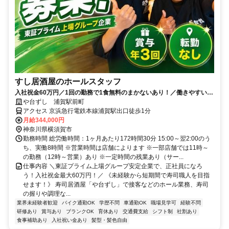
すし居酒屋のホールスタッフ
入社祝金60万円／1回の勤務で1食無料のまかないあり！／働きやすい環
境づくりに力を入れています◎
や台ずし 浦賀駅前町
アクセス 京浜急行電鉄本線浦賀駅出口徒歩1分
月給344,000円
神奈川県横須賀市
勤務時間 総労働時間：1ヶ月あたり172時間30分 15:00～翌2:00のう
ち、実働8時間 ※営業時間は店舗によります ※一部店舗では11時～
の勤務（12時～営業）あり ※一定時間の残業あり（サー...
仕事内容 ＼東証プライム上場グループ安定企業で、正社員になろ
う！入社祝金最大60万円！／ 《未経験から短期間で寿司職人を目指
せます！》 寿司居酒屋「や台ずし」で接客などのホール業務、寿司
の握りや調理な...
業界未経験者歓迎
バイク通勤OK
学歴不問
車通勤OK
職場見学可
経験不問
研修あり
賞与あり
ブランクOK
育休あり
交通費支給
シフト制
社割あり
食事補助あり
入社祝い金あり
髪型・髪色自由