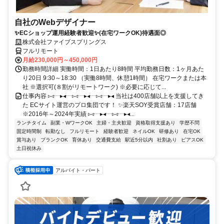
自社のWebデザイナー
✨ECショップ運用経験者歓迎✨(在宅ワークOK)待遇面◎
株式会社ファイブスプリングス
フルリモート
月給230,000円～450,000円
勤務時間詳細 実働時間：1日あたり8時間 平均勤務日数：1ヶ月あた
り20日 9:30～18:30 （実働8時間、休憩1時間） 在宅ワークまたは本
社 ※選択可(８割がリモートワーク) ※必要に応じて...
仕事内容 ▹◃┄▸◂┄▹◃┄▸◂┄▹◃┄▸◂ 当社は400店舗以上を支援してき
た ECサイト運営のプロ集団です！ ✨楽天SOY受賞店舗：17店舗
※2016年～2024年実績 ▹◃┄▸◂┄▹◃┄▸◂...
ランチタイム
副業・WワークOK
主婦・主夫歓迎
資格取得支援あり
学歴不問
固定時間制
転勤なし
フルリモート
経験者歓迎
ネイルOK
研修あり
在宅OK
賞与あり
ブランクOK
育休あり
交通費支給
駅近5分以内
社割あり
ピアスOK
土日祝休み
アルバイト・パート