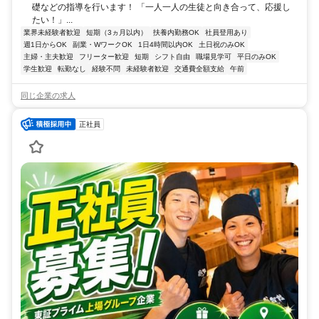
礎などの指導を行います！ 「一人一人の生徒と向き合って、応援し
たい！」...
業界未経験者歓迎
短期（3ヵ月以内）
扶養内勤務OK
社員登用あり
週1日からOK
副業・WワークOK
1日4時間以内OK
土日祝のみOK
主婦・主夫歓迎
フリーター歓迎
短期
シフト自由
職場見学可
平日のみOK
学生歓迎
転勤なし
経験不問
未経験者歓迎
交通費全額支給
午前
同じ企業の求人
正社員