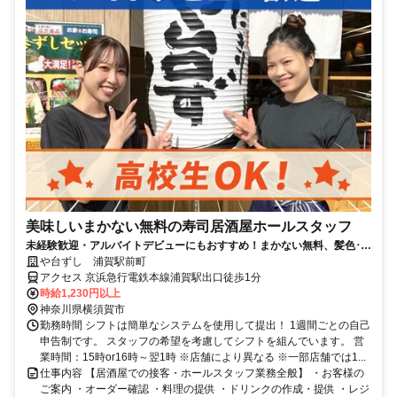
美味しいまかない無料の寿司居酒屋ホールスタッフ
未経験歓迎・アルバイトデビューにもおすすめ！まかない無料、髪色･髪
型自由、週1日3h～OK
や台ずし 浦賀駅前町
アクセス 京浜急行電鉄本線浦賀駅出口徒歩1分
時給1,230円以上
神奈川県横須賀市
勤務時間 シフトは簡単なシステムを使用して提出！ 1週間ごとの自己
申告制です。 スタッフの希望を考慮してシフトを組んでいます。 営
業時間：15時or16時～翌1時 ※店舗により異なる ※一部店舗では1...
仕事内容 【居酒屋での接客・ホールスタッフ業務全般】 ・お客様の
ご案内 ・オーダー確認 ・料理の提供 ・ドリンクの作成・提供 ・レジ