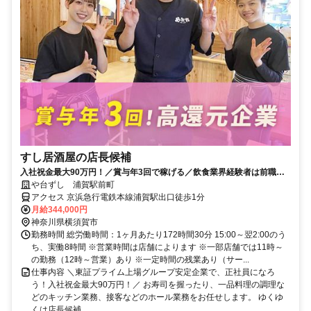
すし居酒屋の店長候補
入社祝金最大90万円！／賞与年3回で稼げる／飲食業界経験者は前職年
収を考慮／食事補助あり
や台ずし 浦賀駅前町
アクセス 京浜急行電鉄本線浦賀駅出口徒歩1分
月給344,000円
神奈川県横須賀市
勤務時間 総労働時間：1ヶ月あたり172時間30分 15:00～翌2:00のう
ち、実働8時間 ※営業時間は店舗によります ※一部店舗では11時～
の勤務（12時～営業）あり ※一定時間の残業あり（サー...
仕事内容 ＼東証プライム上場グループ安定企業で、正社員になろ
う！入社祝金最大90万円！／ お寿司を握ったり、一品料理の調理な
どのキッチン業務、接客などのホール業務をお任せします。 ゆくゆ
くは店長候補...