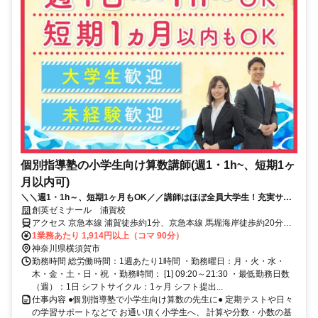
個別指導塾の小学生向け算数講師(週1・1h~、短期1ヶ
月以内可)
＼＼週1・1h～、短期1ヶ月もOK／／講師はほぼ全員大学生！充実サポ
ートで初バイトでも安心◎面接履歴書不要
創英ゼミナール 浦賀校
アクセス 京急本線 浦賀徒歩約1分、京急本線 馬堀海岸徒歩約20分、
京急本線 京急大津徒歩約29分 馬堀海岸駅より自転車で8分、京急大
1業務あたり 1,914円以上（コマ 90分）
津駅より自転車で12分
神奈川県横須賀市
勤務時間 総労働時間：1週あたり1時間 ・勤務曜日：月・火・水・
木・金・土・日・祝 ・勤務時間： [1] 09:20～21:30 ・最低勤務日数
（週）：1日 シフトサイクル：1ヶ月 シフト提出...
仕事内容 ●個別指導塾で小学生向け算数の先生に● 定期テストや日々
の学習サポートなどで お通い頂く小学生へ、 計算や分数・小数の基