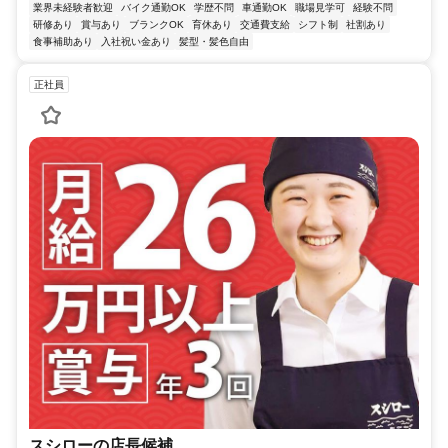
業界未経験者歓迎
バイク通勤OK
学歴不問
車通勤OK
職場見学可
経験不問
研修あり
賞与あり
ブランクOK
育休あり
交通費支給
シフト制
社割あり
食事補助あり
入社祝い金あり
髪型・髪色自由
正社員
スシローの店長候補