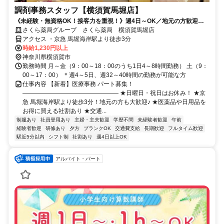
調剤事務スタッフ【横須賀馬堀店】
《未経験・無資格OK！接客力を重視！》週4日～OK／地元の方歓迎／
社員登用あり／社割で日用品などが最大半額♪
さくら薬局グループ さくら薬局 横須賀馬堀店
アクセス ・京急 馬堀海岸駅より徒歩3分
時給1,230円以上
神奈川県横須賀市
勤務時間 月～金（9：00～18：00のうち1日4～8時間勤務） 土（9：
00～17：00） ＊週4～5日、週32～40時間の勤務が可能な方
仕事内容 【新着】医療事務 パート募集！
―――――――――――――――― ★日曜日・祝日はお休み！ ★京
急 馬堀海岸駅より徒歩3分！地元の方も大歓迎♪ ★医薬品や日用品を
お得に買える社割あり ★交通...
制服あり
社員登用あり
主婦・主夫歓迎
学歴不問
未経験者歓迎
午前
経験者歓迎
研修あり
夕方
ブランクOK
交通費支給
長期歓迎
フルタイム歓迎
駅近5分以内
シフト制
社割あり
週4日以上OK
アルバイト・パート