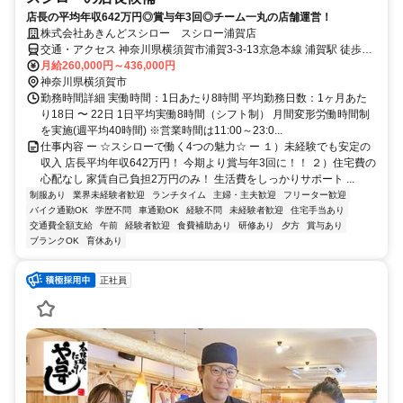
店長の平均年収642万円◎賞与年3回◎チーム一丸の店舗運営！
株式会社あきんどスシロー スシロー浦賀店
交通・アクセス 神奈川県横須賀市浦賀3-3-13京急本線 浦賀駅 徒歩5
分
月給260,000円～436,000円
神奈川県横須賀市
勤務時間詳細 実働時間：1日あたり8時間 平均勤務日数：1ヶ月あた
り18日 〜 22日 1日平均実働8時間（シフト制） 月間変形労働時間制
を実施(週平均40時間) ※営業時間は11:00～23:0...
仕事内容 ー ☆スシローで働く4つの魅力☆ ー １）未経験でも安定の
収入 店長平均年収642万円！ 今期より賞与年3回に！！ ２）住宅費の
心配なし 家賃自己負担2万円のみ！ 生活費をしっかりサポート ...
制服あり
業界未経験者歓迎
ランチタイム
主婦・主夫歓迎
フリーター歓迎
バイク通勤OK
学歴不問
車通勤OK
経験不問
未経験者歓迎
住宅手当あり
交通費全額支給
午前
経験者歓迎
食費補助あり
研修あり
夕方
賞与あり
ブランクOK
育休あり
正社員