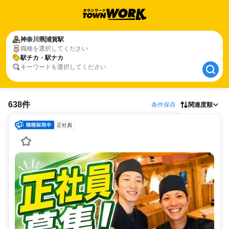
神奈川県
神奈川県
浦賀駅
浦賀駅
職種を選択してください
駅チカ・駅ナカ
駅チカ・駅ナカ
キーワードを選択してください
638件
条件保存
関連度順
正社員