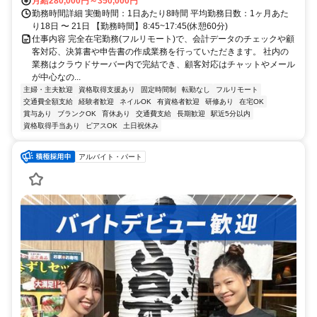
月給280,000円～350,000円
勤務時間詳細 実働時間：1日あたり8時間 平均勤務日数：1ヶ月あた
り18日 〜 21日 【勤務時間】8:45~17:45(休憩60分)
仕事内容 完全在宅勤務(フルリモート)で、会計データのチェックや顧
客対応、決算書や申告書の作成業務を行っていただきます。 社内の
業務はクラウドサーバー内で完結でき、顧客対応はチャットやメール
が中心なの...
主婦・主夫歓迎
資格取得支援あり
固定時間制
転勤なし
フルリモート
交通費全額支給
経験者歓迎
ネイルOK
有資格者歓迎
研修あり
在宅OK
賞与あり
ブランクOK
育休あり
交通費支給
長期歓迎
駅近5分以内
資格取得手当あり
ピアスOK
土日祝休み
アルバイト・パート