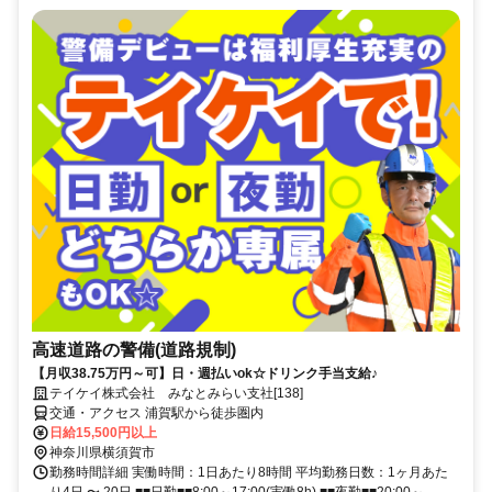
高速道路の警備(道路規制)
【月収38.75万円～可】日・週払いok☆ドリンク手当支給♪
テイケイ株式会社 みなとみらい支社[138]
交通・アクセス 浦賀駅から徒歩圏内
日給15,500円以上
神奈川県横須賀市
勤務時間詳細 実働時間：1日あたり8時間 平均勤務日数：1ヶ月あた
り4日 〜 20日 ■■日勤■■8:00～17:00(実働8h) ■■夜勤■■20:00～