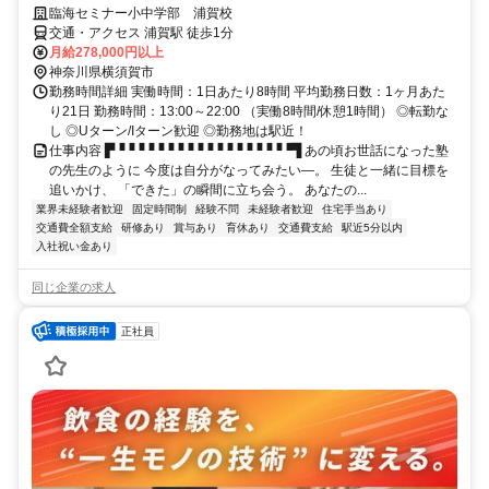
臨海セミナー小中学部 浦賀校
交通・アクセス 浦賀駅 徒歩1分
月給278,000円以上
神奈川県横須賀市
勤務時間詳細 実働時間：1日あたり8時間 平均勤務日数：1ヶ月あた
り21日 勤務時間：13:00～22:00 （実働8時間/休憩1時間） ◎転勤な
し ◎Uターン/Iターン歓迎 ◎勤務地は駅近！
仕事内容 ▛▝▝▝▝▝▝▝▝▝▝▝▝▝▝▝▝▝▝▜ あの頃お世話になった塾
の先生のように 今度は自分がなってみたい―。 生徒と一緒に目標を
追いかけ、 「できた」の瞬間に立ち会う。 あなたの...
業界未経験者歓迎
固定時間制
経験不問
未経験者歓迎
住宅手当あり
交通費全額支給
研修あり
賞与あり
育休あり
交通費支給
駅近5分以内
入社祝い金あり
同じ企業の求人
正社員