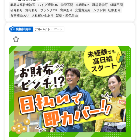
業界未経験者歓迎
バイク通勤OK
学歴不問
車通勤OK
職場見学可
経験不問
研修あり
賞与あり
ブランクOK
育休あり
交通費支給
シフト制
社割あり
食事補助あり
入社祝い金あり
髪型・髪色自由
アルバイト・パート