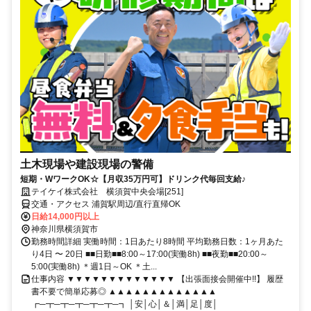
土木現場や建設現場の警備
短期・WワークOK☆【月収35万円可】ドリンク代毎回支給♪
テイケイ株式会社 横須賀中央会場[251]
交通・アクセス 浦賀駅周辺/直行直帰OK
日給14,000円以上
神奈川県横須賀市
勤務時間詳細 実働時間：1日あたり8時間 平均勤務日数：1ヶ月あた
り4日 〜 20日 ■■日勤■■8:00～17:00(実働8h) ■■夜勤■■20:00～
5:00(実働8h) ＊週1日～OK ＊土...
仕事内容 ▼▼▼▼▼▼▼▼▼▼▼▼▼ 【出張面接会開催中!!】 履歴
書不要で簡単応募◎ ▲▲▲▲▲▲▲▲▲▲▲▲▲
┏─┳─┳─┳─┳─┳─┓ │安│心│＆│満│足│度│