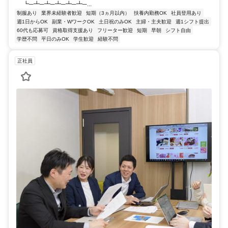
┗─┻─┻─┻─┻─┻─...
制服あり
業界未経験者歓迎
短期（3ヵ月以内）
扶養内勤務OK
社員登用あり
週1日からOK
副業・WワークOK
土日祝のみOK
主婦・主夫歓迎
週1シフト提出
60代も応募可
資格取得支援あり
フリーター歓迎
短期
早朝
シフト自由
学歴不問
平日のみOK
学生歓迎
経験不問
正社員