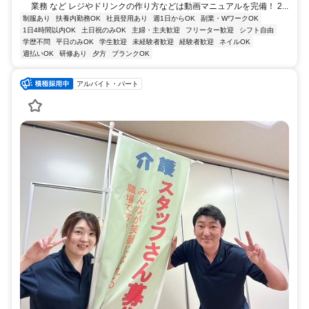
業務 など レジやドリンクの作り方などは動画マニュアルを完備！ 2...
制服あり
扶養内勤務OK
社員登用あり
週1日からOK
副業・WワークOK
1日4時間以内OK
土日祝のみOK
主婦・主夫歓迎
フリーター歓迎
シフト自由
学歴不問
平日のみOK
学生歓迎
未経験者歓迎
経験者歓迎
ネイルOK
週払いOK
研修あり
夕方
ブランクOK
アルバイト・パート