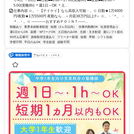
5:00(実働8h) ＊週1日～OK ＊土...
仕事内容 ☆。・【テイケイ】なら高収入可能・。☆ 日勤★1万4000
円/夜勤★1万5500円 夜勤なら…＜月収38万円以上!!＞ ☆。・ ‛＊。 ・
＊. .・。☆ ――――おすすめＰＯＩＮＴ――...
制服あり
業界未経験者歓迎
短期（3ヵ月以内）
扶養内勤務OK
社員登用あり
週1日からOK
副業・WワークOK
土日祝のみOK
主婦・主夫歓迎
週1シフト提出
60代も応募可
資格取得支援あり
フリーター歓迎
短期
早朝
シフト自由
学歴不問
平日のみOK
学生歓迎
経験不問
アルバイト・パート