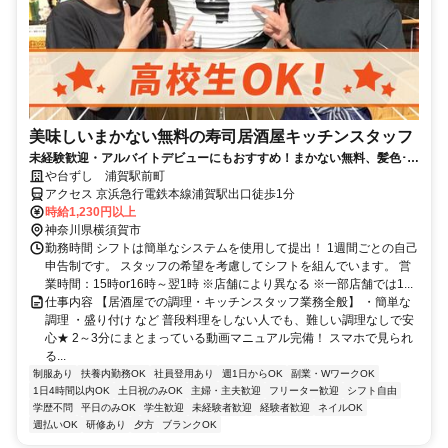
美味しいまかない無料の寿司居酒屋キッチンスタッフ
未経験歓迎・アルバイトデビューにもおすすめ！まかない無料、髪色･髪
型自由、週1日3h～OK
や台ずし 浦賀駅前町
アクセス 京浜急行電鉄本線浦賀駅出口徒歩1分
時給1,230円以上
神奈川県横須賀市
勤務時間 シフトは簡単なシステムを使用して提出！ 1週間ごとの自己
申告制です。 スタッフの希望を考慮してシフトを組んでいます。 営
業時間：15時or16時～翌1時 ※店舗により異なる ※一部店舗では1...
仕事内容 【居酒屋での調理・キッチンスタッフ業務全般】 ・簡単な
調理 ・盛り付け など 普段料理をしない人でも、難しい調理なしで安
心★ 2～3分にまとまっている動画マニュアル完備！ スマホで見られ
る...
制服あり
扶養内勤務OK
社員登用あり
週1日からOK
副業・WワークOK
1日4時間以内OK
土日祝のみOK
主婦・主夫歓迎
フリーター歓迎
シフト自由
学歴不問
平日のみOK
学生歓迎
未経験者歓迎
経験者歓迎
ネイルOK
週払いOK
研修あり
夕方
ブランクOK