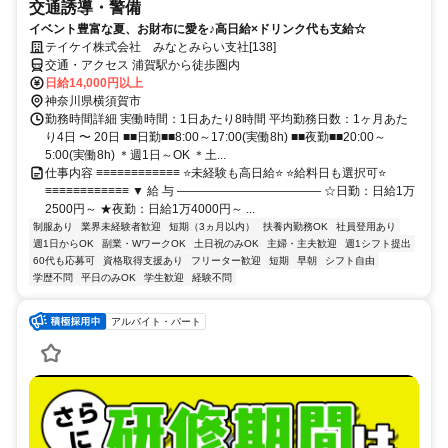
交通誘導・警備
イベント豊富な夏、お財布に愛を♪高日給×ドリンク代も支給☆
テイケイ株式会社 みなとみらい支社[138]
交通・アクセス 浦賀駅から徒歩圏内
日給14,000円以上
神奈川県横須賀市
勤務時間詳細 実働時間：1日あたり8時間 平均勤務日数：1ヶ月あた
り4日 〜 20日 ■■日勤■■8:00～17:00(実働8h) ■■夜勤■■20:00～
5:00(実働8h) ＊週1日～OK ＊土...
仕事内容 ≡≡≡≡≡≡≡≡≡≡≡≡ ⭐未経験も高日給⭐ ⭐給料日も選択可⭐
≡≡≡≡≡≡≡≡≡≡≡≡ ▼ 給 与 ―――――――――――― ☆日勤：日給1万
2500円～ ★夜勤：日給1万4000円～ ...
制服あり
業界未経験者歓迎
短期（3ヵ月以内）
扶養内勤務OK
社員登用あり
週1日からOK
副業・WワークOK
土日祝のみOK
主婦・主夫歓迎
週1シフト提出
60代も応募可
資格取得支援あり
フリーター歓迎
短期
早朝
シフト自由
学歴不問
平日のみOK
学生歓迎
経験不問
アルバイト・パート