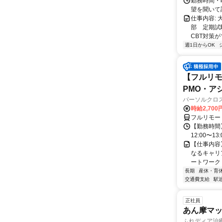
勤務時間・曜
望を聞いて
仕事内容:
部 定期試
CBT対策
週1日からOK
【フルリモ
PMO・アシ)
パーソルクロ
時給2,700
フルリモー
【勤務時間】
12:00〜13:
【仕事内容
なるキャリ
ートワーク 
長期
産休・育
交通費支給
駅
正社員
あん摩マ
ふれディア治