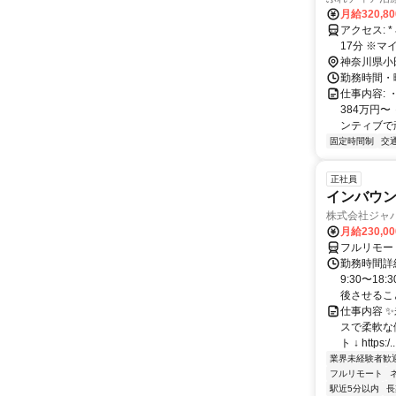
月給320,8
アクセス: * 小田急小田原線 / 螢田駅 徒歩3分 * 伊豆箱根鉄道大雄山線 / 穴部駅 徒歩
17分
神奈川県小
勤務時間・曜
仕事内容:
384万円
ンティブで頑
固定時間制
交
正社員
インバウン
株式会社ジャ
月給230,0
フルリモー
勤務時間詳細
9:30〜1
後させること
仕事内容 
スで柔軟な働
ト ↓ https:/..
業界未経験者歓
フルリモート
駅近5分以内
長