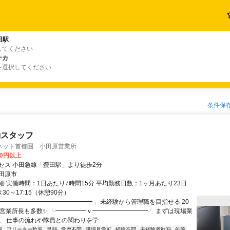
田駅
してください
ナカ
を選択してください
条件保
勤スタッフ
ネット首都圏 小田原営業所
00円以上
セス 小田急線「螢田駅」より徒歩2分
田原市
細 実働時間：1日あたり7時間15分 平均勤務日数：1ヶ月あたり23日
:30～17:15（休憩90分）
╭━━━━━━━━━━━━━━━╮ 未経験から管理職を目指せる 20
の営業所長も多数✨ ╰━━━━━ｖ━━━━━━━━━╯ まずは現場業
、 仕事の流れや隊員との関わりを学...
迎
フリーター歓迎
早朝
学歴不問
職場見学可
経験不問
未経験者歓迎
午前