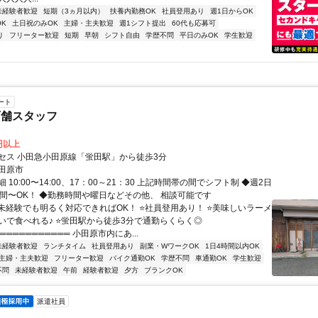
未経験者歓迎
短期（3ヵ月以内）
扶養内勤務OK
社員登用あり
週1日からOK
K
土日祝のみOK
主婦・主夫歓迎
週1シフト提出
60代も応募可
り
フリーター歓迎
短期
早朝
シフト自由
学歴不問
平日のみOK
学生歓迎
ート
店舗スタッフ
5円以上
セス 小田急小田原線「蛍田駅」から徒歩3分
田原市
 10:00〜14:00、17：00～21：30 上記時間帯の間でシフト制 ◆週2日
時間〜OK！ ◆勤務時間や曜日などその他、 相談可能です
⭐未経験でも明るく対応できればOK！ ⭐社員登用あり！ ⭐美味しいラーメ
いで食べれる♪ ⭐蛍田駅から徒歩3分で通勤らくらく◎
═══════════ 小田原市内にあ...
未経験者歓迎
ランチタイム
社員登用あり
副業・WワークOK
1日4時間以内OK
主婦・主夫歓迎
フリーター歓迎
バイク通勤OK
学歴不問
車通勤OK
学生歓迎
不問
未経験者歓迎
午前
経験者歓迎
夕方
ブランクOK
派遣社員