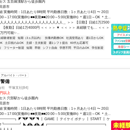
セス 五百羅漢駅から徒歩圏内
田原市
 実働時間：1日あたり8時間 平均勤務日数：1ヶ月あたり4日 〜 20日
00～17:00(実働8h) ■■夜勤■■20:00～5:00(実働8h) ＊週1日～OK ＊土...
＿人人人人人人人人人人人人人人人人人人＿ ＞＞ 【日勤】日給1万2500
＞ 【夜勤】日給1万4000円 ＜＜ ＞＞ ▼ ＜＜ ＞＞ 未経験でも… ＜＜ ＞
万円可能✨...
未経験者歓迎
短期（3ヵ月以内）
扶養内勤務OK
社員登用あり
週1日からOK
K
土日祝のみOK
主婦・主夫歓迎
週1シフト提出
60代も応募可
り
フリーター歓迎
短期
早朝
シフト自由
学歴不問
平日のみOK
学生歓迎
アルバイト・パート
・警備
社 平塚支社[84]
0円以上
セス 穴部駅から徒歩圏内
田原市
 実働時間：1日あたり8時間 平均勤務日数：1ヶ月あたり4日 〜 20日
00～17:00(実働8h) ■■夜勤■■20:00～5:00(実働8h) ＊週1日～OK ＊土...
━━━━┓ ◤◥◤◥◤◥ ┃ GAME ┃ テイケイ ポチッ ┃ START ┃ ケ
')-σ┗━━━━┛ ◣◢◣◢◣◢ ┏━━━━━━━━━━━━━━━━┓
人人人...