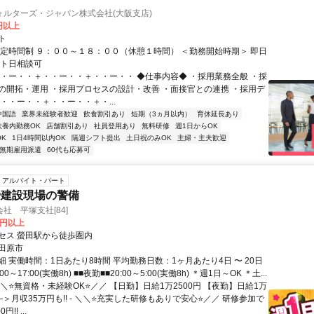
ォルターズ・ジャパン株式会社(大阪支店)
0円以上
ト
固定時間制 ９：００～１８：００（休憩１時間） ＜勤務開始時期＞ 即日
ート日相談可
・・ー・・＋・・ー・・＋・・ー・・ ◆仕事内容◆ ・採用業務全般 ・採
の開拓・運用 ・採用プロセスの設計・改善 ・面接官との連携 ・採用デ
・・ー・・＋・・ー・・＋・...
中国語
業界未経験者歓迎
飲食割引あり
短期（3ヵ月以内）
育休延長あり
扶養内勤務OK
店舗割引あり
社員登用あり
無料研修
週1日からOK
K
1日4時間以内OK
隔週シフト提出
土日祝のみOK
主婦・主夫歓迎
無期雇用派遣
60代も応募可
アルバイト・パート
や建設現場の警備
社 平塚支社[84]
0円以上
セス 螢田駅から徒歩圏内
田原市
 実働時間：1日あたり8時間 平均勤務日数：1ヶ月あたり4日 〜 20日
00～17:00(実働8h) ■■夜勤■■20:00～5:00(実働8h) ＊週1日～OK ＊土...
＼⭐無資格・未経験OK⭐／／ 【日勤】日給1万2500円 【夜勤】日給1万
――＞月収35万円も!! - ＼＼⭐充実した研修もありで安心⭐／／ 研修参加で
!! ...