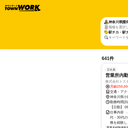
神奈川県
螢
職種を選択
駅チカ・駅
キーワード
641件
正社員
営業所内
株式会社トス
月給250,0
交通・アク
神奈川県小
勤務時間詳
【日勤】 08
仕事内容 
代・30代
務を経験し
業界未経験者歓