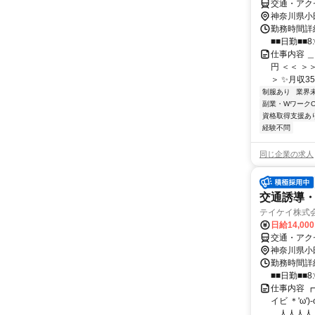
交通・アク
神奈川県小
勤務時間詳細
■■日勤■■8:
仕事内容 
円 ＜＜ ＞
＞ ✨月収35
制服あり
業界
副業・WワークO
資格取得支援あ
経験不問
同じ企業の求人
交通誘導
テイケイ株式会
日給14,00
交通・アク
神奈川県小
勤務時間詳細
■■日勤■■8:
仕事内容 ┏
イビ ＊'ω
＿人人人人人