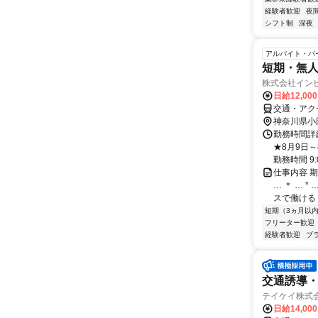
経験者歓迎
夜
シフト制
深夜
アルバイト・パ
短期・無人
株式会社イン
日給12,00
交通・アク
神奈川県小
勤務時間詳
★8月9日
勤務時間 9:00
仕事内容 期
… ＊ … 
スで働ける！.
短期（3ヵ月以
フリーター歓迎
経験者歓迎
ブ
交通誘導
テイケイ株式会
日給14,00