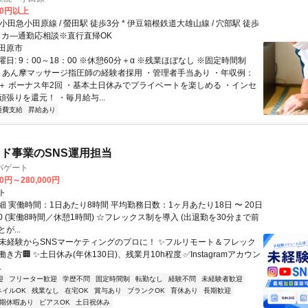
00円以上
 ※マイカ―通勤応相談※直行直帰OK
田原市
日: 9：00～18：00 ※休憩60分＋α ※残業ほぼなし ※固定時間制
 ・あん摩マッサージ指圧師の経験者採用 ・管理者手当あり ・年収例：
〜 ＋ ボーナス年2回 ・基本土日休みでプライベートを楽しめる ・インセ
張りを還元！ ・毎月給与...
通費支給
昇給あり
ド事業のSNS運用担当
パゲート
00円～280,000円
ト
 実働時間：1日あたり8時間 平均勤務日数：1ヶ月あたり18日 〜 20日
8:30 (実働8時間／休憩1時間) ☆フレックス制を導入 (出退勤を30分まで前
が...
✨未経験からSNSマーケティングのプロに！ ✨フルリモート＆フレック
き方🏢 ✨土日休み(年休130日)、残業月10h程度 ✅Instagramアカウン
.
迎
フリーター歓迎
学歴不問
固定時間制
転勤なし
経験不問
未経験者歓迎
ネイルOK
残業なし
在宅OK
賞与あり
ブランクOK
育休あり
長期歓迎
期休暇あり
ピアスOK
土日祝休み