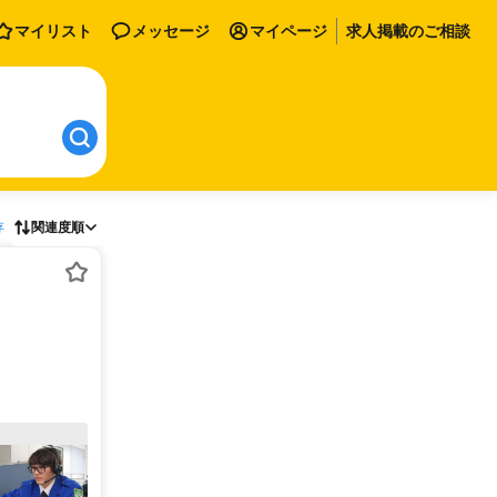
マイリスト
メッセージ
マイページ
求人掲載のご相談
存
関連度順