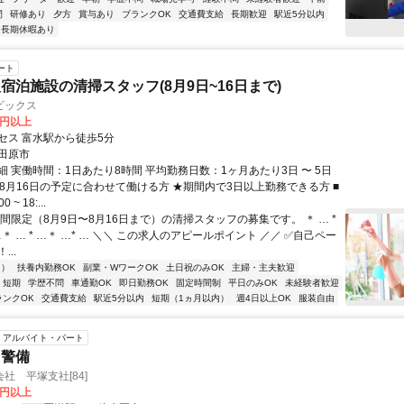
間
研修あり
夕方
賞与あり
ブランクOK
交通費支給
長期歓迎
駅近5分以内
長期休暇あり
ート
宿泊施設の清掃スタッフ(8月9日~16日まで)
ビックス
0円以上
セス 富水駅から徒歩5分
田原市
細 実働時間：1日あたり8時間 平均勤務日数：1ヶ月あたり3日 〜 5日
～8月16日の予定に合わせて働ける方 ★期間内で3日以上勤務できる方 ■
 ~ 18:...
間限定（8月9日〜8月16日まで）の清掃スタッフの募集です。 ＊ … *
* …＊ … * …＊ …* … ＼＼ この求人のアピールポイント ／／ ✅自己ペー
..
内）
扶養内勤務OK
副業・WワークOK
土日祝のみOK
主婦・主夫歓迎
短期
学歴不問
車通勤OK
即日勤務OK
固定時間制
平日のみOK
未経験者歓迎
ランクOK
交通費支給
駅近5分以内
短期（1ヵ月以内）
週4日以上OK
服装自由
アルバイト・パート
・警備
社 平塚支社[84]
0円以上