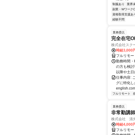
制服あり
業界
副業・WワークO
資格取得支援あ
経験不問
業務委託
完全在宅O
株式会社スク
時給3,000
フルリモー
勤務時間・
の方も検討
以降や土日に
仕事内容:
グに特化した英
english.com
フルリモート
業務委託
非常勤講
株式会社 清
時給4,00
フルリモー