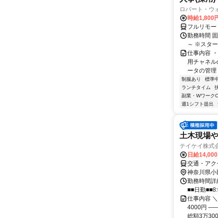
ロバート・ウ
時給1,80
フルリモー
勤務時間 
～ ※スタ
仕事内容 
用チャネル
ータの管理 
制服あり
標準
ランチタイム
副業・WワークO
週1シフト提出
土木現場
テイケイ株式会
日給14,00
交通・アク
神奈川県小
勤務時間詳細
■■日勤■■8:
仕事内容 ＼
4000円 
総額3万3000円