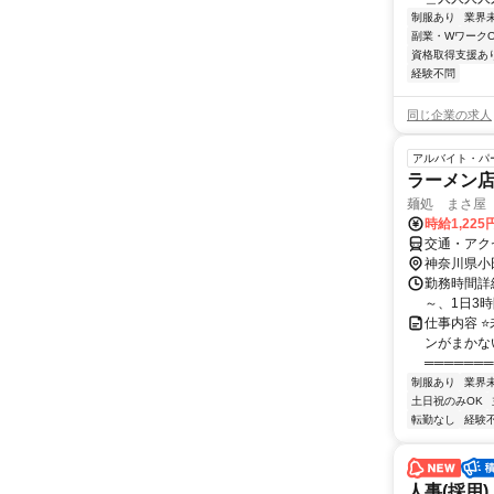
制服あり
業界
副業・WワークO
資格取得支援あ
経験不問
同じ企業の求人
アルバイト・パ
ラーメン
麺処 まさ屋
時給1,22
交通・アク
神奈川県小
勤務時間詳細
～、1日3
仕事内容 
ンがまかな
═══════
制服あり
業界
土日祝のみOK
転勤なし
経験
人事(採用)