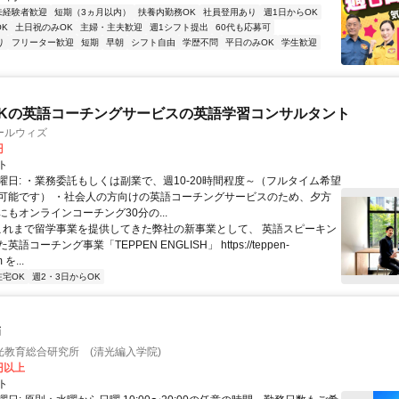
未経験者歓迎
短期（3ヵ月以内）
扶養内勤務OK
社員登用あり
週1日からOK
K
土日祝のみOK
主婦・主夫歓迎
週1シフト提出
60代も応募可
り
フリーター歓迎
短期
早朝
シフト自由
学歴不問
平日のみOK
学生歓迎
Kの英語コーチングサービスの英語学習コンサルタント
ールウィズ
円
ト
曜日: ・業務委託もしくは副業で、週10-20時間程度～（フルタイム希望
可能です） ・社会人の方向けの英語コーチングサービスのため、夕方
もオンラインコーチング30分の...
 これまで留学事業を提供してきた弊社の新事業として、 英語スピーキン
語コーチング事業「TEPPEN ENGLISH」 https://teppen-
 を...
在宅OK
週2・3日からOK
師
光教育総合研究所 (清光編入学院)
0円以上
ト