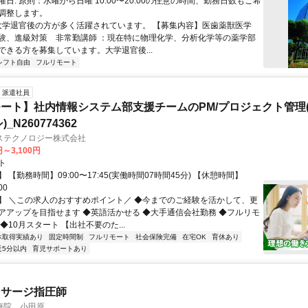
日: 原則：水曜から日曜 10:00〜20:00の任意の時間、勤務日数もご希
調整します。
 大学退官後の方が多く活躍されています。 【募集内容】医歯薬獣医学
験、進級対策 非常勤講師 ：現在特に物理化学、分析化学等の薬学部
ができる方を募集しています。大学退官後...
シフト自由
フルリモート
派遣社員
ート】社内情報システム部支援チームのPM/プロジェクト管理(
_N260774362
ステクノロジー株式会社
円～3,100円
ト
 【勤務時間】09:00〜17:45(実働時間07時間45分) 【休憩時間】
00
】 ＼この求人のおすすめポイント／ ◆今までのご経験を活かして、更
アアップを目指せます ◆英語活かせる ◆大手通信会社勤務 ◆フルリモ
◆10月スタート 【出社不要のた...
休取得実績あり
固定時間制
フルリモート
社会保険完備
在宅OK
育休あり
近5分以内
育児サポートあり
ッサージ指圧師
療院 小田原