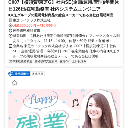
C007【横須賀/東芝G】社内SE(企画/運用/管理)/年間休
日126日/在宅勤務有 社内システムエンジニア
■東芝グループの照明電材商品の総合メーカーである当社は照明商品で
業界トップクラスのシェアを誇ります。そんな当社の社内SE（企画/運
東芝ライテック株式会社
用/管理）業務をお任せいたします。
月給330,000円～410,000円
神奈川県横須賀市
就業時間 （1日あたり所定労働時間07時間45分）フレックスタイム制
あり（コアタイム：11:15～14:00） 休憩：60分 残業：有 備考：
企業名 東芝ライテック株式会社 求人名 C007【横須賀/東芝G】社内
SE（企画/運用/管理）/年間休日126日/在宅勤務有 仕事の内容 ■東芝グ
ループの照明電材商品の総合メーカーである当社は照明...
業界未経験者歓迎
資格取得支援あり
在宅OK
土日祝休み
派遣社員