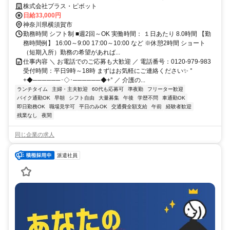
数が豊富 だから現役の介護士から「+ホップ」が選ばれています！
株式会社プラス・ピボット
日給33,000円
神奈川県横須賀市
勤務時間 シフト制 ■週2回～OK 実働時間： １日あたり 8.0時間 【勤
務時間例】 16:00～9:00 17:00～10:00 など ※休憩2時間 ショート
（短期入所）勤務の希望があれば...
仕事内容 ＼ お電話でのご応募も大歓迎 ／ 電話番号：0120-979-983
受付時間：平日9時～18時 まずはお気軽にご連絡ください✨ °
+◆──────･◇･──────◆+° ／ 介護の...
ランチタイム
主婦・主夫歓迎
60代も応募可
準夜勤
フリーター歓迎
バイク通勤OK
早朝
シフト自由
大量募集
午後
学歴不問
車通勤OK
即日勤務OK
職場見学可
平日のみOK
交通費全額支給
午前
経験者歓迎
残業なし
夜間
同じ企業の求人
派遣社員