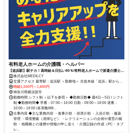
有料老人ホームの介護職・ヘルパー
【追浜駅】駅チカ！高時給＆日払い90％/有料老人ホームで派遣介護士募
集中！
株式会社MEDILCY
交通アクセス 最寄駅：追浜駅 ＜勤務地＞ 京急本線「追浜」駅から徒
歩12分 車通勤『〇』・バイク『〇』・自転車『〇』 ※交通費全額支
時給1,500円～1,800円
給
神奈川県横須賀市
勤務時間 シフト制 ＜以下を参照＞ ◆勤務日数◆ 週4日～5日 / シフト
制 ◆勤務時間◆ 早番：07:00～16:00 日勤：09:00～18:00 遅番：
10:00～19:00 (各実働8時...
仕事内容 ◆主な業務内容 ・食事介助 ・排泄介助 ・入浴介助 ・服薬
管理 ・環境整備（清掃など） ・レクリエーションの企画や運営の補
助 ・他職種との連携や情報の申し送り ・介護記録の作成（PC・タブ
レ...