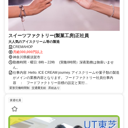
スイーツファクトリー(製菓工房)正社員
大人気のアイスクリーム等の製造
CREMAHOP
月給300,000円以上
神奈川県横須賀市
勤務時間・曜日: 8時～22時 (実働8時間）深夜勤務は御座いませ
ん。
仕事内容: Hello. ICE CREAM journey. アイスクリームや菓子類の製造
がメインの業務内容となります。 フードファクトリー社員仕事内
容 ： フードファクトリー目標の設定と実行...
変形労働時間制
交通費支給
昇給あり
派遣社員