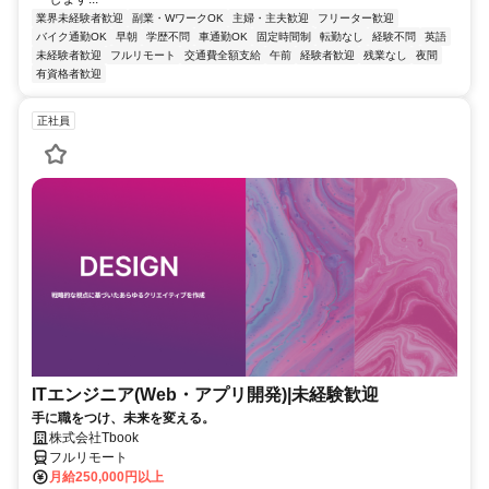
業界未経験者歓迎
副業・WワークOK
主婦・主夫歓迎
フリーター歓迎
バイク通勤OK
早朝
学歴不問
車通勤OK
固定時間制
転勤なし
経験不問
英語
未経験者歓迎
フルリモート
交通費全額支給
午前
経験者歓迎
残業なし
夜間
有資格者歓迎
正社員
ITエンジニア(Web・アプリ開発)|未経験歓迎
手に職をつけ、未来を変える。
株式会社Tbook
フルリモート
月給250,000円以上