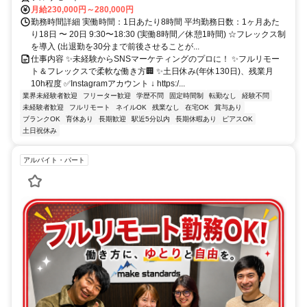
月給230,000円～280,000円
勤務時間詳細 実働時間：1日あたり8時間 平均勤務日数：1ヶ月あた
り18日 〜 20日 9:30〜18:30 (実働8時間／休憩1時間) ☆フレックス制
を導入 (出退勤を30分まで前後させることが...
仕事内容 ✨未経験からSNSマーケティングのプロに！ ✨フルリモー
ト＆フレックスで柔軟な働き方🏢 ✨土日休み(年休130日)、残業月
10h程度 ✅Instagramアカウント ↓ https:/...
業界未経験者歓迎
フリーター歓迎
学歴不問
固定時間制
転勤なし
経験不問
未経験者歓迎
フルリモート
ネイルOK
残業なし
在宅OK
賞与あり
ブランクOK
育休あり
長期歓迎
駅近5分以内
長期休暇あり
ピアスOK
土日祝休み
アルバイト・パート