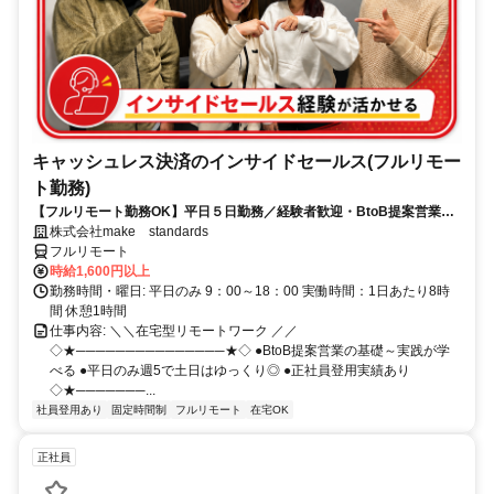
キャッシュレス決済のインサイドセールス(フルリモー
ト勤務)
【フルリモート勤務OK】平日５日勤務／経験者歓迎・BtoB提案営業で
スキルアップ
株式会社make standards
フルリモート
時給1,600円以上
勤務時間・曜日: 平日のみ 9：00～18：00 実働時間：1日あたり8時
間 休憩1時間
仕事内容: ＼＼在宅型リモートワーク ／／
◇★───────────────★◇ ●BtoB提案営業の基礎～実践が学
べる ●平日のみ週5で土日はゆっくり◎ ●正社員登用実績あり
◇★───────...
社員登用あり
固定時間制
フルリモート
在宅OK
正社員