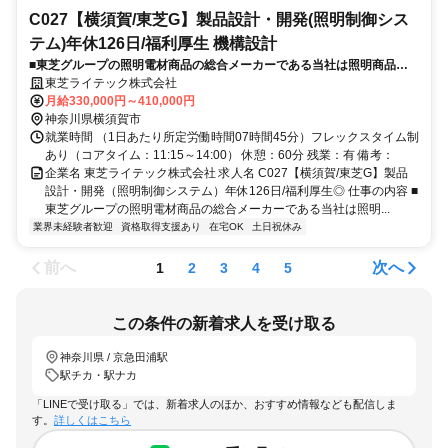
C027【横須賀/東芝G】製品設計・開発(照明制御シス
テム)年休126日/福利厚生 機構設計
■東芝グループの照明電材商品の総合メーカーである当社は照明商品で
業界トップクラスのシェアを誇ります。そんな当社にてい照明制御シス
東芝ライテック株式会社
テムの開発業務をお任せいたします。
月給330,000円～410,000円
神奈川県横須賀市
就業時間 （1日あたり所定労働時間07時間45分）フレックスタイム制
あり（コアタイム：11:15～14:00） 休憩：60分 残業：有 備考：
企業名 東芝ライテック株式会社 求人名 C027【横須賀/東芝G】製品
設計・開発（照明制御システム）年休126日/福利厚生◎ 仕事の内容 ■
東芝グループの照明電材商品の総合メーカーである当社は照明...
業界未経験者歓迎
資格取得支援あり
在宅OK
土日祝休み
前へ
次へ
1
2
3
4
5
この条件の新着求人を受け取る
神奈川県 / 京急田浦駅
駅チカ・駅ナカ
「LINEで受け取る」では、新着求人のほか、おすすめ情報なども配信しま
す。
詳しくはこちら