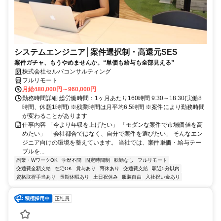
システムエンジニア│案件選択制・高還元SES
案件ガチャ、もうやめませんか。“単価も給与も全部見える”
株式会社セルバコンサルティング
フルリモート
月給480,000円～960,000円
勤務時間詳細 総労働時間：1ヶ月あたり160時間 9:30～18:30(実働8
時間、休憩1時間) ※残業時間は月平均6.5時間 ※案件により勤務時間
が変わることがあります
仕事内容 「今より年収を上げたい」 「モダンな案件で市場価値を高
めたい」 「会社都合ではなく、自分で案件を選びたい」 そんなエン
ジニア向けの環境を整えています。 当社では、案件単価・給与テー
ブルを...
副業・WワークOK
学歴不問
固定時間制
転勤なし
フルリモート
交通費全額支給
在宅OK
賞与あり
育休あり
交通費支給
駅近5分以内
資格取得手当あり
長期休暇あり
土日祝休み
服装自由
入社祝い金あり
正社員