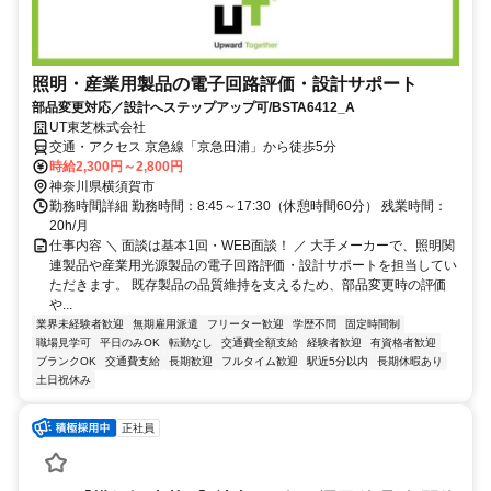
照明・産業用製品の電子回路評価・設計サポート
部品変更対応／設計へステップアップ可/BSTA6412_A
UT東芝株式会社
交通・アクセス 京急線「京急田浦」から徒歩5分
時給2,300円～2,800円
神奈川県横須賀市
勤務時間詳細 勤務時間：8:45～17:30（休憩時間60分） 残業時間：
20h/月
仕事内容 ＼ 面談は基本1回・WEB面談！ ／ 大手メーカーで、照明関
連製品や産業用光源製品の電子回路評価・設計サポートを担当してい
ただきます。 既存製品の品質維持を支えるため、部品変更時の評価
や...
業界未経験者歓迎
無期雇用派遣
フリーター歓迎
学歴不問
固定時間制
職場見学可
平日のみOK
転勤なし
交通費全額支給
経験者歓迎
有資格者歓迎
ブランクOK
交通費支給
長期歓迎
フルタイム歓迎
駅近5分以内
長期休暇あり
土日祝休み
正社員