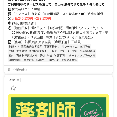
ご利用者様のサービスを通して、自己も成長できる仕事！長く働ける職
場です！
株式会社ニチイ学館
【アクセス】 京急線「京急田浦駅」より徒歩5分 ■住 所 神奈川県 横
須賀市 船越町1丁目56廣瀬ﾋﾞﾙ1階101号室 ■アクセス 京急線「京急田
月給240,130円～258,130円
浦駅」より徒歩5分
神奈川県横須賀市
【勤務日数】 週5日以上 【勤務時間】 週5日以上／シフト制 8:00～
19:00の間の8時間程度の勤務 訪問介護経験必須 １次面接：支店（藤
沢市南藤沢）２次面接：就業場所にて行います お気軽にお...
【職種】 訪問介護 介護職員 【雇用形態】 正社員
制服あり
業界未経験者歓迎
育休延長あり
ランチタイム
無料研修
主婦・主夫歓迎
資格取得支援あり
長期
フリーター歓迎
社会保険あり
産休・育休取得実績あり
早朝
午後
学歴不問
スタートアップ研修あり
職場見学可
学生歓迎
転勤なし
経験不問
未経験者歓迎
同じ企業の求人
派遣社員