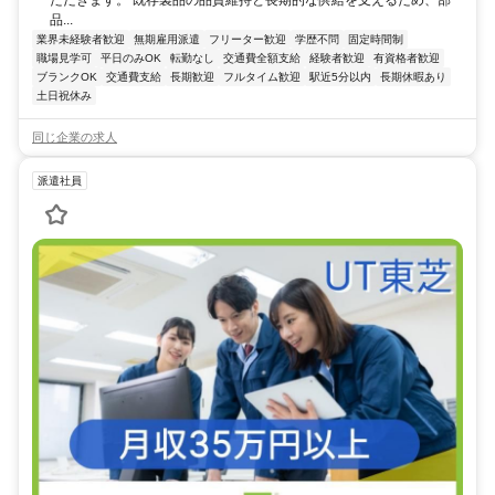
品...
業界未経験者歓迎
無期雇用派遣
フリーター歓迎
学歴不問
固定時間制
職場見学可
平日のみOK
転勤なし
交通費全額支給
経験者歓迎
有資格者歓迎
ブランクOK
交通費支給
長期歓迎
フルタイム歓迎
駅近5分以内
長期休暇あり
土日祝休み
同じ企業の求人
派遣社員