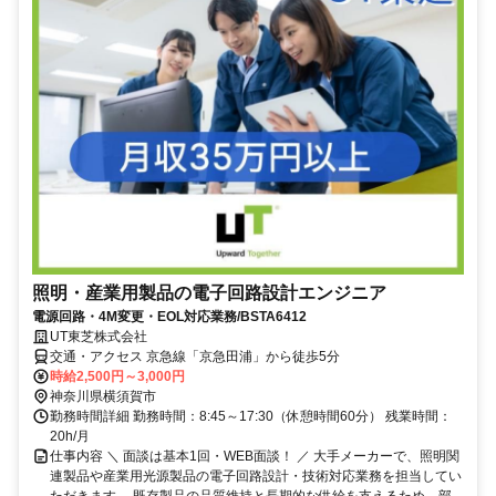
照明・産業用製品の電子回路設計エンジニア
電源回路・4M変更・EOL対応業務/BSTA6412
UT東芝株式会社
交通・アクセス 京急線「京急田浦」から徒歩5分
時給2,500円～3,000円
神奈川県横須賀市
勤務時間詳細 勤務時間：8:45～17:30（休憩時間60分） 残業時間：
20h/月
仕事内容 ＼ 面談は基本1回・WEB面談！ ／ 大手メーカーで、照明関
連製品や産業用光源製品の電子回路設計・技術対応業務を担当してい
ただきます。 既存製品の品質維持と長期的な供給を支えるため、部