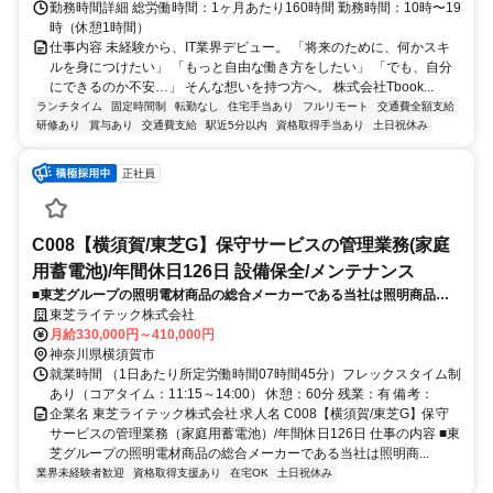
勤務時間詳細 総労働時間：1ヶ月あたり160時間 勤務時間：10時〜19
時（休憩1時間）
仕事内容 未経験から、IT業界デビュー。 「将来のために、何かスキ
ルを身につけたい」 「もっと自由な働き方をしたい」 「でも、自分
にできるのか不安…」 そんな想いを持つ方へ。 株式会社Tbook...
ランチタイム
固定時間制
転勤なし
住宅手当あり
フルリモート
交通費全額支給
研修あり
賞与あり
交通費支給
駅近5分以内
資格取得手当あり
土日祝休み
正社員
C008【横須賀/東芝G】保守サービスの管理業務(家庭
用蓄電池)/年間休日126日 設備保全/メンテナンス
■東芝グループの照明電材商品の総合メーカーである当社は照明商品で
業界トップクラスのシェアを誇ります。そんな当社にて家庭用蓄電池の
東芝ライテック株式会社
保守サービス（修理）を主体とした業務をお任せいたします。
月給330,000円～410,000円
神奈川県横須賀市
就業時間 （1日あたり所定労働時間07時間45分）フレックスタイム制
あり（コアタイム：11:15～14:00） 休憩：60分 残業：有 備考：
企業名 東芝ライテック株式会社 求人名 C008【横須賀/東芝G】保守
サービスの管理業務（家庭用蓄電池）/年間休日126日 仕事の内容 ■東
芝グループの照明電材商品の総合メーカーである当社は照明商...
業界未経験者歓迎
資格取得支援あり
在宅OK
土日祝休み