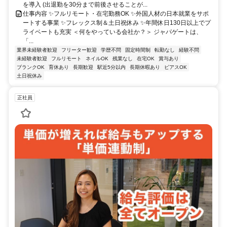
を導入 (出退勤を30分まで前後させることが...
仕事内容 ✨フルリモート・在宅勤務OK ✨外国人材の日本就業をサポ
ートする事業 ✨フレックス制＆土日祝休み ✨年間休日130日以上でプ
ライベートも充実 ＜何をやっている会社か？＞ ジャパゲートは、
「...
業界未経験者歓迎
フリーター歓迎
学歴不問
固定時間制
転勤なし
経験不問
未経験者歓迎
フルリモート
ネイルOK
残業なし
在宅OK
賞与あり
ブランクOK
育休あり
長期歓迎
駅近5分以内
長期休暇あり
ピアスOK
土日祝休み
正社員