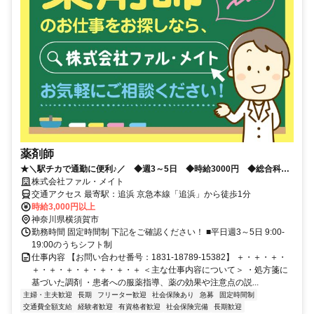
薬剤師
★＼駅チカで通勤に便利♪／ ◆週3～5日 ◆時給3000円 ◆総合科目
応需 ◆土日祝休み
株式会社ファル・メイト
交通アクセス 最寄駅：追浜 京急本線「追浜」から徒歩1分
時給3,000円以上
神奈川県横須賀市
勤務時間 固定時間制 下記をご確認ください！ ■平日週3～5日 9:00-
19:00のうちシフト制
仕事内容 【お問い合わせ番号：1831-18789-15382】 ＋・＋・＋・
＋・＋・＋・＋・＋・＋・＋ ＜主な仕事内容について＞ ・処方箋に
基づいた調剤 ・患者への服薬指導、薬の効果や注意点の説...
主婦・主夫歓迎
長期
フリーター歓迎
社会保険あり
急募
固定時間制
交通費全額支給
経験者歓迎
有資格者歓迎
社会保険完備
長期歓迎