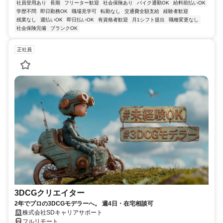
社員登用あり
長期
フリーター歓迎
社会保険あり
バイク通勤OK
給料前払いOK
学歴不問
即日勤務OK
職場見学可
転勤なし
交通費全額支給
経験者歓迎
残業なし
週払いOK
即日払いOK
有資格者歓迎
月1シフト提出
職種変更なし
社会保険完備
ブランクOK
正社員
3DCGクリエイター
2年でプロの3DCGモデラーへ。 週4日・在宅相談可
株式会社SDキャリアサポート
フルリモート