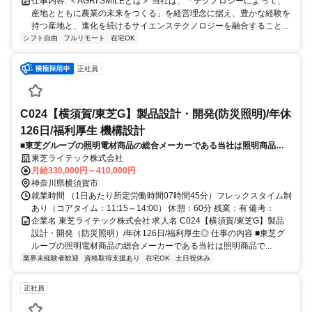
仕事内容: ＜AGRI SMILEとは＞ 当社は、「テクノロジーによって、
産地とともに農業の未来をつくる」を経営理念に据え、豊かな経験を
持つ産地と、進化を続けるサイエンステクノロジーを融合すること...
シフト自由
フルリモート
在宅OK
正社員
C024【横須賀/東芝G】製品設計・開発(防災照明)/年休
126日/福利厚生 機構設計
■東芝グループの照明電材商品の総合メーカーである当社は照明商品で
業界トップクラスのシェアを誇ります。そんな当社にて防災照明である
東芝ライテック株式会社
非常灯と誘導灯の開発業務をお任せいたします。
月給330,000円～410,000円
神奈川県横須賀市
就業時間 （1日あたり所定労働時間07時間45分）フレックスタイム制
あり（コアタイム：11:15～14:00） 休憩：60分 残業：有 備考：
企業名 東芝ライテック株式会社 求人名 C024【横須賀/東芝G】製品
設計・開発（防災照明）/年休126日/福利厚生◎ 仕事の内容 ■東芝グ
ループの照明電材商品の総合メーカーである当社は照明商品で...
業界未経験者歓迎
資格取得支援あり
在宅OK
土日祝休み
正社員