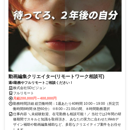
動画編集クリエイター(リモートワーク相談可)
週4勤務やフルリモートご相談ください！
株式会社SDビジョン
フルリモート
月給200,000円～400,000円
勤務時間詳細 総労働時間：1週あたり40時間 10:00～19:00（所定労
働時間8時間 休憩60分） ※8:00～21:00の間、８時間勤務選択
仕事内容 ＼未経験歓迎、在宅勤務も相談可能！／ 当社では2年間の研
修期間でスキルと知識を取得頂き、 あなたの実力に合わせたWebデ
ザイン補助や動画編集補助など、多彩なクリエイティブ案件をお任せ
します...