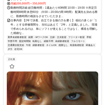
月給200,000円～350,000円
勤務時間詳細 総労働時間：1週あたり40時間 10:00～19:00 ※所定労
働時間8時間 休憩60分 （9:00～20:00の間 8時間） 配属先を決める際
に、勤務時間の相談をさせていただきま...
仕事内容 【2年で決着、自立できる個の力を磨く】 他社の多くが「1
年」とする研修期間を、当社はあえて「2年」と定義しました。 現場
で求められるのは、単にソフトが使えることではなく、構造を理解し
た精緻な...
業界未経験者歓迎
副業・WワークOK
主婦・主夫歓迎
フリーター歓迎
早朝
学歴不問
固定時間制
転勤なし
経験不問
未経験者歓迎
フルリモート
交通費全額支給
午前
経験者歓迎
ネイルOK
残業なし
有資格者歓迎
研修あり
夕方
在宅OK
正社員