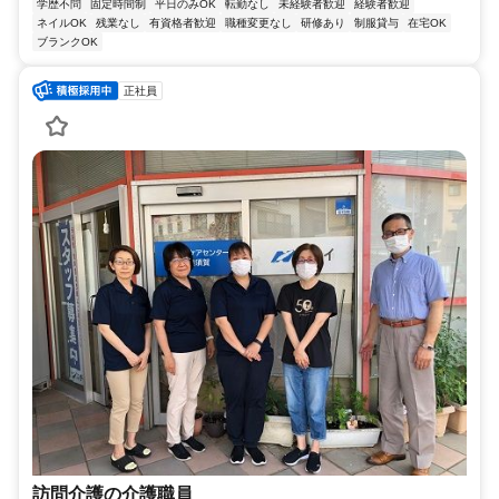
学歴不問
固定時間制
平日のみOK
転勤なし
未経験者歓迎
経験者歓迎
ネイルOK
残業なし
有資格者歓迎
職種変更なし
研修あり
制服貸与
在宅OK
ブランクOK
正社員
訪問介護の介護職員