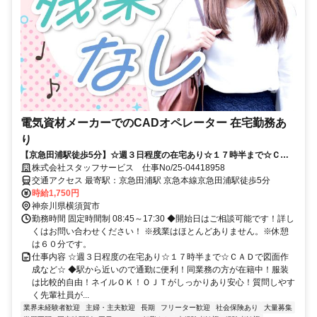
電気資材メーカーでのCADオペレーター 在宅勤務あ
り
【京急田浦駅徒歩5分】☆週３日程度の在宅あり☆１７時半まで☆ＣＡ
Ｄで図面作成など☆
株式会社スタッフサービス 仕事No/25-04418958
交通アクセス 最寄駅：京急田浦駅 京急本線京急田浦駅徒歩5分
時給1,750円
神奈川県横須賀市
勤務時間 固定時間制 08:45～17:30 ◆開始日はご相談可能です！詳し
くはお問い合わせください！ ※残業はほとんどありません。※休憩
は６０分です。
仕事内容 ☆週３日程度の在宅あり☆１７時半まで☆ＣＡＤで図面作
成など☆ ◆駅から近いので通勤に便利！同業務の方が在籍中！服装
は比較的自由！ネイルＯＫ！ＯＪＴがしっかりあり安心！質問しやす
く先輩社員が...
業界未経験者歓迎
主婦・主夫歓迎
長期
フリーター歓迎
社会保険あり
大量募集