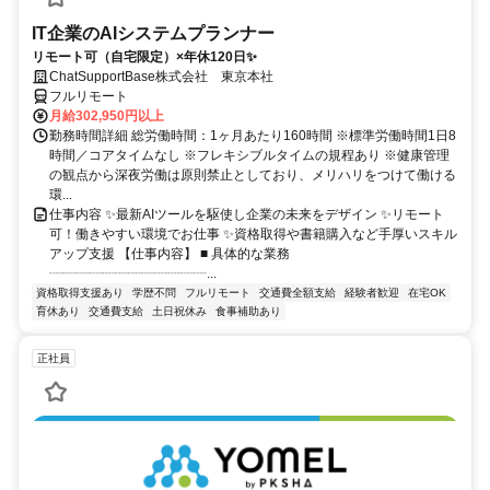
IT企業のAIシステムプランナー
リモート可（自宅限定）×年休120日✨
ChatSupportBase株式会社 東京本社
フルリモート
月給302,950円以上
勤務時間詳細 総労働時間：1ヶ月あたり160時間 ※標準労働時間1日8
時間／コアタイムなし ※フレキシブルタイムの規程あり ※健康管理
の観点から深夜労働は原則禁止としており、メリハリをつけて働ける
環...
仕事内容 ✨最新AIツールを駆使し企業の未来をデザイン ✨リモート
可！働きやすい環境でお仕事 ✨資格取得や書籍購入など手厚いスキル
アップ支援 【仕事内容】 ■ 具体的な業務
┈┈┈┈┈┈┈┈┈┈┈┈...
資格取得支援あり
学歴不問
フルリモート
交通費全額支給
経験者歓迎
在宅OK
育休あり
交通費支給
土日祝休み
食事補助あり
正社員