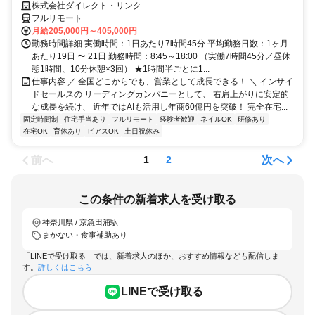
株式会社ダイレクト・リンク
フルリモート
月給205,000円～405,000円
勤務時間詳細 実働時間：1日あたり7時間45分 平均勤務日数：1ヶ月
あたり19日 〜 21日 勤務時間：8:45～18:00 （実働7時間45分／昼休
憩1時間、10分休憩×3回） ★1時間半ごとに1...
仕事内容 ／ 全国どこからでも、営業として成長できる！ ＼ インサイ
ドセールスの リーディングカンパニーとして、 右肩上がりに安定的
な成長を続け、 近年ではAIも活用し年商60億円を突破！ 完全在宅...
固定時間制
住宅手当あり
フルリモート
経験者歓迎
ネイルOK
研修あり
在宅OK
育休あり
ピアスOK
土日祝休み
前へ
次へ
1
2
この条件の新着求人を受け取る
神奈川県 / 京急田浦駅
まかない・食事補助あり
「LINEで受け取る」では、新着求人のほか、おすすめ情報なども配信しま
す。
詳しくはこちら
LINEで受け取る