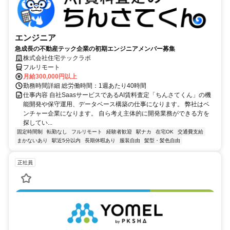
エンジニア
急成長の不動産テック企業の初期エンジニアメンバー募集
株式会社住宅テックラボ
フルリモート
月給300,000円以上
勤務時間詳細 総労働時間：1週あたり40時間
仕事内容 自社SaasサービスであるAI賃料査定「ちんさてくん」の機
能開発や保守運用、データベース構築の仕事になります。 弊社はベ
ンチャー企業になります。 自ら考え主体的に開発業務ができる方を
探してい...
固定時間制
転勤なし
フルリモート
経験者歓迎
駅ナカ
在宅OK
交通費支給
まかないあり
駅近5分以内
長期休暇あり
服装自由
髪型・髪色自由
正社員