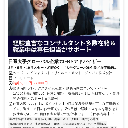
日系大手グローバル企業のIFRSアドバイザー
8月・9月・10月スタート相談OK！【大手グローバル企業／在宅勤務メ
イン／週1～2日勤務】IFRSアドバイザー
ヘイズ・スペシャリスト・リクルートメント・ジャパン株式会社
フルリモート
時給5,000円～7,000円
勤務時間 フレックスタイム制度 ＜勤務時間について＞ 9:00～
17:30(実働7時間30分 休憩1時間) 、稼働週1～２日 ※残業なし ＜勤務
開始時期＞ スタート日相談可
仕事内容 ＼おすすめポイント／ 1つ目は業務委託契約可、在宅勤務メ
イン、週１～２日のお仕事です。 2つ目はご経験・スキルを活かせる
お仕事です。 3つ目は有名企業でのお仕事です。 【 仕事内容 】 ・...
業界未経験者歓迎
週1日からOK
副業・WワークOK
60代も応募可
資格取得支援あり
社会保険あり
産休・育休取得実績あり
バイク通勤OK