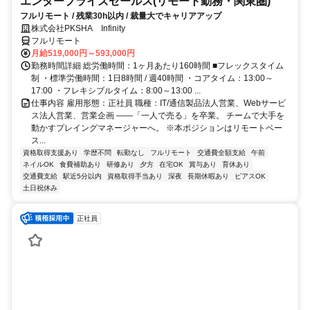
エンタープライズセールス(リモート勤務・関東圏)
フルリモート / 残業30h以内 / 裁量大でキャリアアップ
株式会社PKSHA Infinity
フルリモート
月給519,000円～593,000円
勤務時間詳細 総労働時間：1ヶ月あたり160時間 ■フレックスタイム
制 ・標準労働時間：1日8時間 / 週40時間 ・コアタイム：13:00～
17:00 ・フレキシブルタイム：8:00～13:00 ...
仕事内容 雇用形態：正社員 職種：IT/通信製品法人営業、Webサービ
ス法人営業、営業企画 ――「一人で売る」を卒業。 チームで大手を
動かすプレイングマネージャーへ。 ※本ポジションはリモートベー
ス...
資格取得支援あり
学歴不問
転勤なし
フルリモート
交通費全額支給
午前
ネイルOK
食費補助あり
研修あり
夕方
在宅OK
賞与あり
育休あり
交通費支給
駅近5分以内
資格取得手当あり
深夜
長期休暇あり
ピアスOK
土日祝休み
正社員