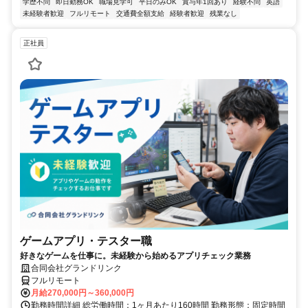
学歴不問
即日勤務OK
職場見学可
平日のみOK
賞与年1回あり
経験不問
英語
未経験者歓迎
フルリモート
交通費全額支給
経験者歓迎
残業なし
正社員
ゲームアプリ・テスター職
好きなゲームを仕事に。未経験から始めるアプリチェック業務
合同会社グランドリンク
フルリモート
月給270,000円～360,000円
勤務時間詳細 総労働時間：1ヶ月あたり160時間 勤務形態：固定時間