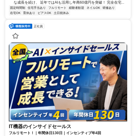
な成長を続け、 近年ではAIも活用し年商60億円を突破！ 完全在宅...
固定時間制
住宅手当あり
フルリモート
経験者歓迎
ネイルOK
研修あり
在宅OK
育休あり
ピアスOK
土日祝休み
正社員
IT機器のインサイドセールス
フルリモート！｜年間休日130日｜インセンティブ年4回