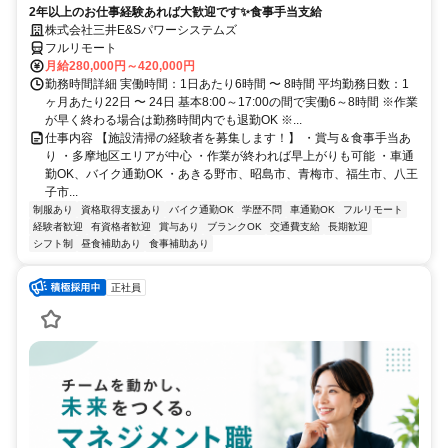
2年以上のお仕事経験あれば大歓迎です✨食事手当支給
株式会社三井E&Sパワーシステムズ
フルリモート
月給280,000円～420,000円
勤務時間詳細 実働時間：1日あたり6時間 〜 8時間 平均勤務日数：1
ヶ月あたり22日 〜 24日 基本8:00～17:00の間で実働6～8時間 ※作業
が早く終わる場合は勤務時間内でも退勤OK ※...
仕事内容 【施設清掃の経験者を募集します！】 ・賞与＆食事手当あ
り ・多摩地区エリアが中心 ・作業が終われば早上がりも可能 ・車通
勤OK、バイク通勤OK ・あきる野市、昭島市、青梅市、福生市、八王
子市...
制服あり
資格取得支援あり
バイク通勤OK
学歴不問
車通勤OK
フルリモート
経験者歓迎
有資格者歓迎
賞与あり
ブランクOK
交通費支給
長期歓迎
シフト制
昼食補助あり
食事補助あり
正社員