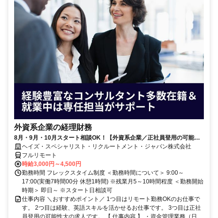
外資系企業の経理財務
8月・9月・10月スタート相談OK！【外資系企業／正社員登用の可能性
大／700万～800万／リモート勤務OK】経理財務
ヘイズ・スペシャリスト・リクルートメント・ジャパン株式会社
フルリモート
時給3,000円～4,500円
勤務時間 フレックスタイム制度 ＜勤務時間について＞ 9:00～
17:00(実働7時間00分 休憩1時間) ※残業月5～10時間程度 ＜勤務開始
時期＞ 即日～ ※スタート日相談可
仕事内容 ＼おすすめポイント／ 1つ目はリモート勤務OKのお仕事で
す。 2つ目は経験、英語スキルを活かせるお仕事です。 3つ目は正社
員登用の可能性大の求人です。 【 仕事内容 】 ・資金管理業務（日...