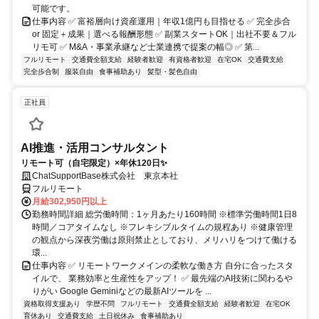
可能です。
仕事内容 ✅ 富裕層向け資産運用｜年収1億円も目指せる ✅ 完全歩合
or 固定＋成果｜選べる報酬形態 ✅ 副業スタートOK｜出社不要＆フル
リモ可 ✅ M&A・事業承継など士業連携で提案の幅◎ ✅ 第...
フルリモート
交通費全額支給
経験者歓迎
有資格者歓迎
在宅OK
交通費支給
完全歩合制
服装自由
食事補助あり
髪型・髪色自由
正社員
AI推進・活用コンサルタント
リモート可（自宅限定）×年休120日✨
ChatSupportBase株式会社 東京本社
フルリモート
月給302,950円以上
勤務時間詳細 総労働時間：1ヶ月あたり160時間 ※標準労働時間1日8
時間／コアタイムなし ※フレキシブルタイムの規程あり ※健康管理
の観点から深夜労働は原則禁止としており、メリハリをつけて働ける
環...
仕事内容 ✅ リモートワークメインの柔軟な働き方 自分に合ったスタ
イルで、 業務効率と生産性をアップ！ ✅ 最先端のAI技術に関わるや
りがい Google Geminiなどの最新AIツールを ...
資格取得支援あり
学歴不問
フルリモート
交通費全額支給
経験者歓迎
在宅OK
育休あり
交通費支給
土日祝休み
食事補助あり