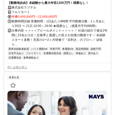
【勤務地自由】未経験から最大年収1200万円！残業なし！
株式会社ラフテル
フルリモート
年俸5,000,000円～12,000,000円
勤務時間詳細 実働時間：1日あたり8時間 平均勤務日数：1ヶ月あた
り20日 〜 21日 10:00～19:00 ★残業なし（残業月平均0時間）
仕事内容 ＝＝＝＝アピールポイント＝＝＝＝ ✅ 社員の紹介で過去2年
間に15名が入社！定着率と風通しの良さが自慢の職場です ✅ 未経験
スタート多数！充実の1〜2ヶ月研修で「目利き」のプロへ ✅ 頑張
り...
業界未経験者歓迎
バイク通勤OK
学歴不問
車通勤OK
固定時間制
経験不問
住宅手当あり
フルリモート
交通費全額支給
残業なし
研修あり
賞与あり
交通費支給
食事補助あり
同じ企業の求人
派遣社員