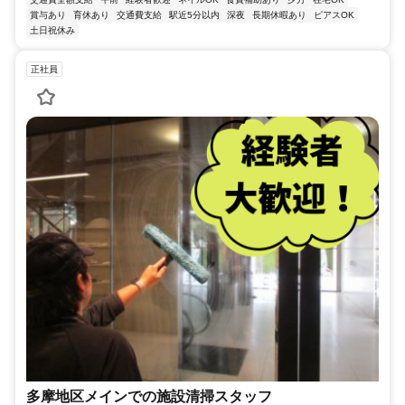
賞与あり
育休あり
交通費支給
駅近5分以内
深夜
長期休暇あり
ピアスOK
土日祝休み
正社員
多摩地区メインでの施設清掃スタッフ