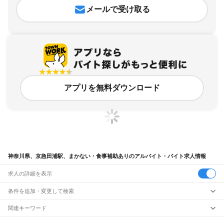
メールで受け取る
アプリを無料ダウンロード
神奈川県、京急田浦駅、まかない・食事補助ありのアルバイト・バイト求人情報
求人の詳細を表示
条件を追加・変更して検索
市区町村を追加・変更
関連キーワード
完全在宅ワーク 全国
シール貼り 在宅
現在地周辺
ガチャガチャ
犬カフェ
神奈川県