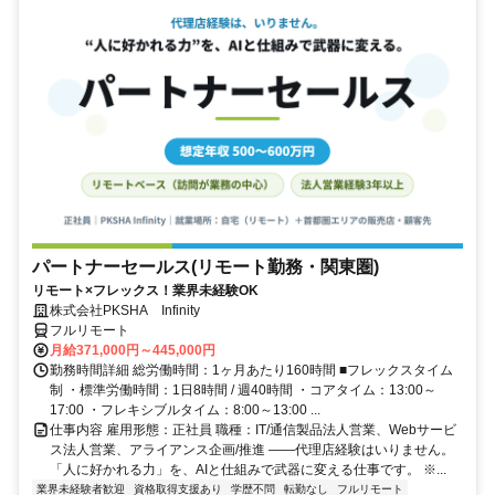
パートナーセールス(リモート勤務・関東圏)
リモート×フレックス！業界未経験OK
株式会社PKSHA Infinity
フルリモート
月給371,000円～445,000円
勤務時間詳細 総労働時間：1ヶ月あたり160時間 ■フレックスタイム
制 ・標準労働時間：1日8時間 / 週40時間 ・コアタイム：13:00～
17:00 ・フレキシブルタイム：8:00～13:00 ...
仕事内容 雇用形態：正社員 職種：IT/通信製品法人営業、Webサービ
ス法人営業、アライアンス企画/推進 ――代理店経験はいりません。
「人に好かれる力」を、AIと仕組みで武器に変える仕事です。 ※...
業界未経験者歓迎
資格取得支援あり
学歴不問
転勤なし
フルリモート