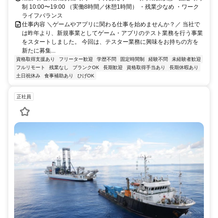
制 10:00〜19:00 （実働8時間／休憩1時間） ・残業少なめ ・ワーク
ライフバランス
仕事内容 ＼ゲームやアプリに関わる仕事を始めませんか？／ 当社で
は昨年より、新規事業としてゲーム・アプリのテスト業務を行う事業
をスタートしました。 今回は、テスター業務に興味をお持ちの方を
新たに募集...
資格取得支援あり
フリーター歓迎
学歴不問
固定時間制
経験不問
未経験者歓迎
フルリモート
残業なし
ブランクOK
長期歓迎
資格取得手当あり
長期休暇あり
土日祝休み
食事補助あり
ひげOK
正社員