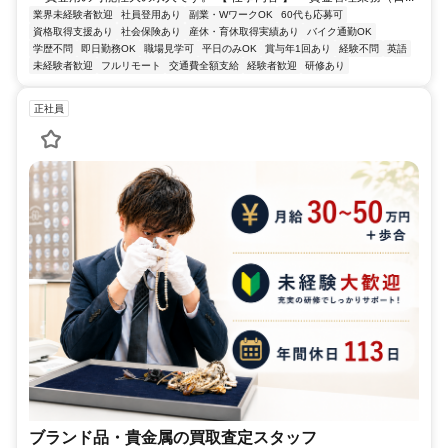
業界未経験者歓迎
社員登用あり
副業・WワークOK
60代も応募可
資格取得支援あり
社会保険あり
産休・育休取得実績あり
バイク通勤OK
学歴不問
即日勤務OK
職場見学可
平日のみOK
賞与年1回あり
経験不問
英語
未経験者歓迎
フルリモート
交通費全額支給
経験者歓迎
研修あり
正社員
ブランド品・貴金属の買取査定スタッフ