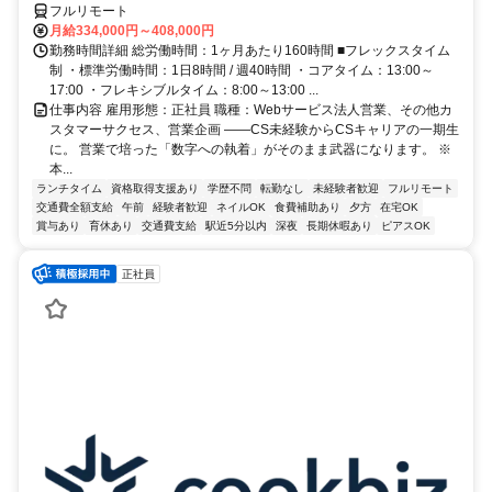
フルリモート
月給334,000円～408,000円
勤務時間詳細 総労働時間：1ヶ月あたり160時間 ■フレックスタイム
制 ・標準労働時間：1日8時間 / 週40時間 ・コアタイム：13:00～
17:00 ・フレキシブルタイム：8:00～13:00 ...
仕事内容 雇用形態：正社員 職種：Webサービス法人営業、その他カ
スタマーサクセス、営業企画 ――CS未経験からCSキャリアの一期生
に。 営業で培った「数字への執着」がそのまま武器になります。 ※
本...
ランチタイム
資格取得支援あり
学歴不問
転勤なし
未経験者歓迎
フルリモート
交通費全額支給
午前
経験者歓迎
ネイルOK
食費補助あり
夕方
在宅OK
賞与あり
育休あり
交通費支給
駅近5分以内
深夜
長期休暇あり
ピアスOK
正社員