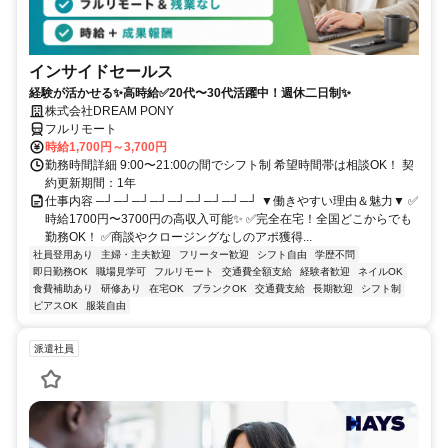
インサイドセールス
経験が活かせる✨高時給✅20代〜30代活躍中！週休二日制✨
株式会社DREAM PONY
フルリモート
時給1,700円～3,700円
勤務時間詳細 9:00〜21:00の間でシフト制 希望時間帯は相談OK！ 契
約更新期間：1年
仕事内容 ─┘─┘─┘─┘─┘─┘─┘─┘─┘ ▼働きやすい理由＆魅力▼ ✅
時給1700円〜3700円の高収入可能✨ ✅完全在宅！全国どこからでも
勤務OK！ ✅商談やクロージングなしのアポ獲得...
社員登用あり
主婦・主夫歓迎
フリーター歓迎
シフト自由
学歴不問
即日勤務OK
職場見学可
フルリモート
交通費全額支給
経験者歓迎
ネイルOK
食費補助あり
研修あり
在宅OK
ブランクOK
交通費支給
長期歓迎
シフト制
ピアスOK
服装自由
派遣社員