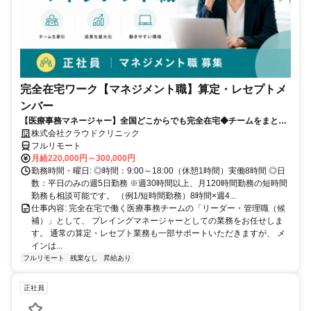
完全在宅ワーク【マネジメント職】算定・レセプトメ
ンバー
【医療事務マネージャー】全国どこからでも完全在宅◆チームをまとめ
る司令塔◆算定・レセプト経験を活かしてキャリアアップ！
株式会社クラウドクリニック
フルリモート
月給220,000円～300,000円
勤務時間・曜日: ◎時間：9:00～18:00（休憩1時間）実働8時間 ◎日
数：平日のみの週5日勤務 ※週30時間以上、月120時間勤務の短時間
勤務も相談可能です。 （例1/短時間勤務）8時間×週4...
仕事内容: 完全在宅で働く医療事務チームの「リーダー・管理職（候
補）」として、 プレイングマネージャーとしての業務をお任せしま
す。 通常の算定・レセプト業務も一部サポートいただきますが、 メ
インは...
フルリモート
残業なし
昇給あり
正社員