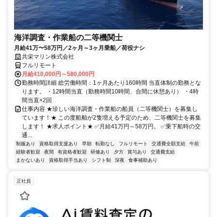
海洋調査・作業船の二等機関士
月給41万〜58万円／2ヶ月～3ヶ月乗船／荷役ナシ
共栄マリン株式会社
フルリモート
月給410,000円～580,000円
勤務時間詳細 総労働時間：1ヶ月あたり160時間 当直体制の勤務とな
ります。 ・12時間当直（勤務時間10時間、合間に休憩あり） ・4時
間当直×2回
仕事内容 ★珍しい海洋調査・作業船の船員（二等機関士）を募集し
ています！★ この度船舶が2隻増える予定のため、二等機関士を募集
します！ ★求人ポイント★ ✅月給41万円～58万円。 ✅乗下船時の交
通...
制服あり
資格取得支援あり
早朝
転勤なし
フルリモート
交通費全額支給
午前
経験者歓迎
夜間
有資格者歓迎
研修あり
夕方
賞与あり
交通費支給
まかないあり
資格取得手当あり
シフト制
深夜
食事補助あり
正社員