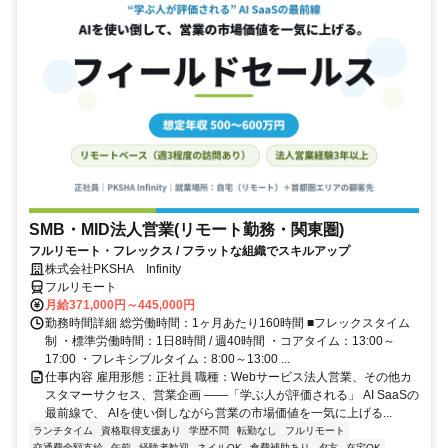
SMB・MID法人営業(リモート勤務・関東圏)
フルリモート・フレックス / フラットな組織でスキルアップ
株式会社PKSHA Infinity
フルリモート
月給371,000円～445,000円
勤務時間詳細 総労働時間：1ヶ月あたり160時間 ■フレックスタイム
制 ・標準労働時間：1日8時間 / 週40時間 ・コアタイム：13:00～
17:00 ・フレキシブルタイム：8:00～13:00 ...
仕事内容 雇用形態：正社員 職種：Webサービス法人営業、その他カ
スタマーサクセス、営業企画 ――「学ぶ人が評価される」 AI SaaSの
最前線で、 AIを使い倒しながら営業の市場価値を一気に上げる...
ランチタイム
資格取得支援あり
学歴不問
転勤なし
フルリモート
交通費全額支給
午前
経験者歓迎
ネイルOK
食費補助あり
夕方
在宅OK