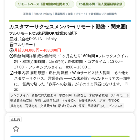
カスタマーサクセスメンバー(リモート勤務・関東圏)
フルリモート/CS未経験OK/残業30h以下
株式会社PKSHA Infinity
フルリモート
月給334,000円～408,000円
勤務時間詳細 総労働時間：1ヶ月あたり160時間 ■フレックスタイム
制 ・標準労働時間：1日8時間 / 週40時間 ・コアタイム：13:00～
17:00 ・フレキシブルタイム：8:00～13:00 ...
仕事内容 雇用形態：正社員 職種：Webサービス法人営業、その他カ
スタマーサクセス、営業企画 ――CS未経験からCSキャリアの一期生
に。 営業で培った「数字への執着」がそのまま武器になります。 ※
本...
ランチタイム
資格取得支援あり
学歴不問
転勤なし
未経験者歓迎
フルリモート
交通費全額支給
午前
経験者歓迎
ネイルOK
食費補助あり
夕方
在宅OK
賞与あり
育休あり
交通費支給
駅近5分以内
深夜
長期休暇あり
ピアスOK
正社員