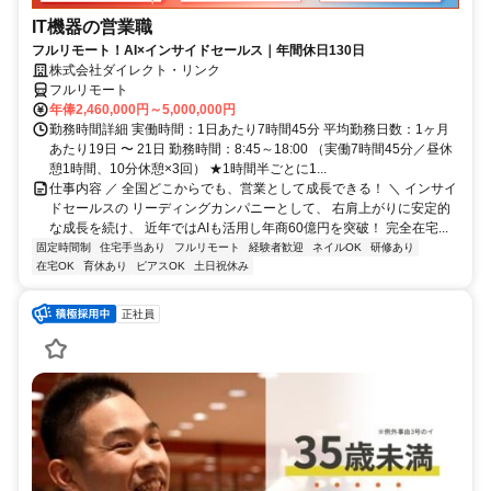
IT機器の営業職
フルリモート！AI×インサイドセールス｜年間休日130日
株式会社ダイレクト・リンク
フルリモート
年俸2,460,000円～5,000,000円
勤務時間詳細 実働時間：1日あたり7時間45分 平均勤務日数：1ヶ月
あたり19日 〜 21日 勤務時間：8:45～18:00 （実働7時間45分／昼休
憩1時間、10分休憩×3回） ★1時間半ごとに1...
仕事内容 ／ 全国どこからでも、営業として成長できる！ ＼ インサイ
ドセールスの リーディングカンパニーとして、 右肩上がりに安定的
な成長を続け、 近年ではAIも活用し年商60億円を突破！ 完全在宅...
固定時間制
住宅手当あり
フルリモート
経験者歓迎
ネイルOK
研修あり
在宅OK
育休あり
ピアスOK
土日祝休み
正社員