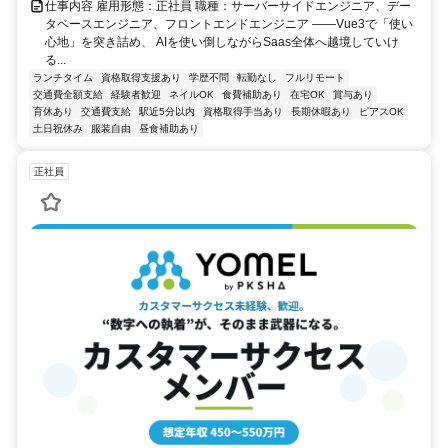
仕事内容 雇用形態：正社員 職種：サーバーサイドエンジニア、デー
タベースエンジニア、フロントエンドエンジニア ――Vue3で「使い
心地」を突き詰め、 AIを使い倒しながらSaas全体へ越境していけ
る...
ランチタイム
資格取得支援あり
学歴不問
転勤なし
フルリモート
交通費全額支給
経験者歓迎
ネイルOK
食費補助あり
在宅OK
賞与あり
育休あり
交通費支給
駅近5分以内
資格取得手当あり
長期休暇あり
ピアスOK
土日祝休み
服装自由
昼食補助あり
正社員