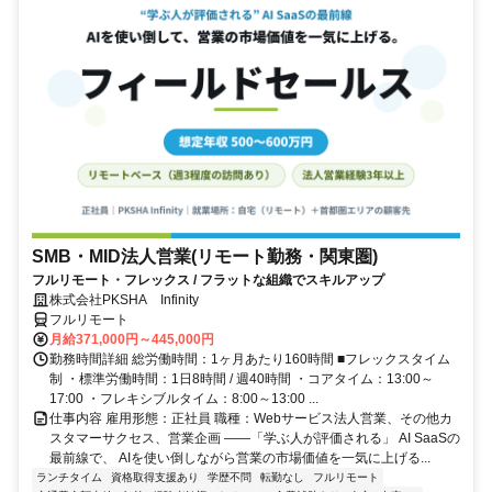
SMB・MID法人営業(リモート勤務・関東圏)
フルリモート・フレックス / フラットな組織でスキルアップ
株式会社PKSHA Infinity
フルリモート
月給371,000円～445,000円
勤務時間詳細 総労働時間：1ヶ月あたり160時間 ■フレックスタイム
制 ・標準労働時間：1日8時間 / 週40時間 ・コアタイム：13:00～
17:00 ・フレキシブルタイム：8:00～13:00 ...
仕事内容 雇用形態：正社員 職種：Webサービス法人営業、その他カ
スタマーサクセス、営業企画 ――「学ぶ人が評価される」 AI SaaSの
最前線で、 AIを使い倒しながら営業の市場価値を一気に上げる...
ランチタイム
資格取得支援あり
学歴不問
転勤なし
フルリモート