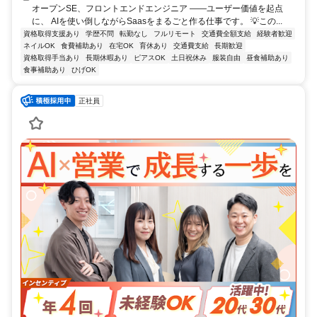
オープンSE、フロントエンドエンジニア ――ユーザー価値を起点
に、 AIを使い倒しながらSaasをまるごと作る仕事です。 💡この...
資格取得支援あり
学歴不問
転勤なし
フルリモート
交通費全額支給
経験者歓迎
ネイルOK
食費補助あり
在宅OK
育休あり
交通費支給
長期歓迎
資格取得手当あり
長期休暇あり
ピアスOK
土日祝休み
服装自由
昼食補助あり
食事補助あり
ひげOK
正社員