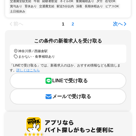
交通費全額支給
午前
経験者歓迎
ネイルOK
食費補助あり
夕方
在宅OK
賞与あり
育休あり
交通費支給
駅近5分以内
深夜
長期休暇あり
ピアスOK
土日祝休み
前へ
次へ
1
2
この条件の新着求人を受け取る
神奈川県 / 西鎌倉駅
まかない・食事補助あり
「LINEで受け取る」では、新着求人のほか、おすすめ情報なども配信しま
す。
詳しくはこちら
LINEで受け取る
メールで受け取る