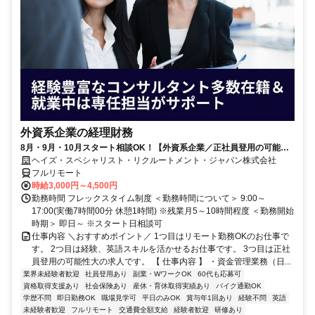
外資系企業の経理財務
8月・9月・10月スタート相談OK！【外資系企業／正社員登用の可能性
大／700万～800万／リモート勤務OK】経理財務
ヘイズ・スペシャリスト・リクルートメント・ジャパン株式会社
フルリモート
時給3,000円～4,500円
勤務時間 フレックスタイム制度 ＜勤務時間について＞ 9:00～
17:00(実働7時間00分 休憩1時間) ※残業月5～10時間程度 ＜勤務開始
時期＞ 即日～ ※スタート日相談可
仕事内容 ＼おすすめポイント／ 1つ目はリモート勤務OKのお仕事で
す。 2つ目は経験、英語スキルを活かせるお仕事です。 3つ目は正社
員登用の可能性大の求人です。 【 仕事内容 】 ・資金管理業務（日...
業界未経験者歓迎
社員登用あり
副業・WワークOK
60代も応募可
資格取得支援あり
社会保険あり
産休・育休取得実績あり
バイク通勤OK
学歴不問
即日勤務OK
職場見学可
平日のみOK
賞与年1回あり
経験不問
英語
未経験者歓迎
フルリモート
交通費全額支給
経験者歓迎
研修あり