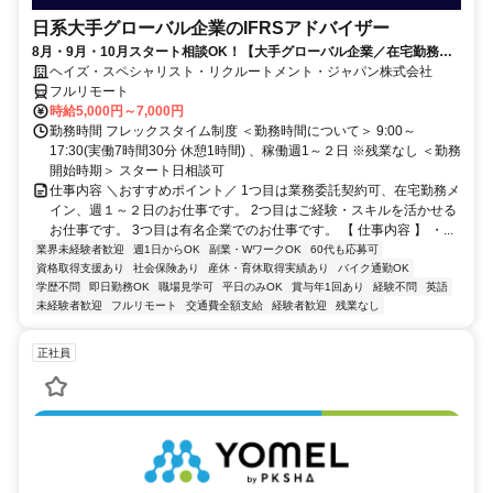
日系大手グローバル企業のIFRSアドバイザー
8月・9月・10月スタート相談OK！【大手グローバル企業／在宅勤務メ
イン／週1～2日勤務】IFRSアドバイザー
ヘイズ・スペシャリスト・リクルートメント・ジャパン株式会社
フルリモート
時給5,000円～7,000円
勤務時間 フレックスタイム制度 ＜勤務時間について＞ 9:00～
17:30(実働7時間30分 休憩1時間) 、稼働週1～２日 ※残業なし ＜勤務
開始時期＞ スタート日相談可
仕事内容 ＼おすすめポイント／ 1つ目は業務委託契約可、在宅勤務メ
イン、週１～２日のお仕事です。 2つ目はご経験・スキルを活かせる
お仕事です。 3つ目は有名企業でのお仕事です。 【 仕事内容 】 ・...
業界未経験者歓迎
週1日からOK
副業・WワークOK
60代も応募可
資格取得支援あり
社会保険あり
産休・育休取得実績あり
バイク通勤OK
学歴不問
即日勤務OK
職場見学可
平日のみOK
賞与年1回あり
経験不問
英語
未経験者歓迎
フルリモート
交通費全額支給
経験者歓迎
残業なし
正社員