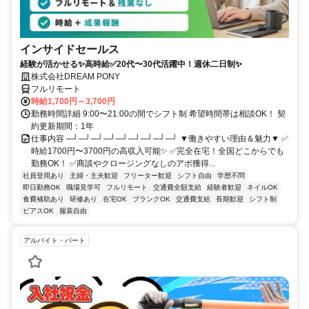
インサイドセールス
経験が活かせる✨高時給✅20代〜30代活躍中！週休二日制✨
株式会社DREAM PONY
フルリモート
時給1,700円～3,700円
勤務時間詳細 9:00〜21:00の間でシフト制 希望時間帯は相談OK！ 契
約更新期間：1年
仕事内容 ─┘─┘─┘─┘─┘─┘─┘─┘─┘ ▼働きやすい理由＆魅力▼ ✅
時給1700円〜3700円の高収入可能✨ ✅完全在宅！全国どこからでも
勤務OK！ ✅商談やクロージングなしのアポ獲得...
社員登用あり
主婦・主夫歓迎
フリーター歓迎
シフト自由
学歴不問
即日勤務OK
職場見学可
フルリモート
交通費全額支給
経験者歓迎
ネイルOK
食費補助あり
研修あり
在宅OK
ブランクOK
交通費支給
長期歓迎
シフト制
ピアスOK
服装自由
アルバイト・パート