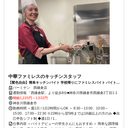
中華ファミレスのキッチンスタッフ
【髪色自由】簡単キッチンバイト 学校帰りにファミレスバイト バイト経
験がない方も大歓迎 曜日や時間の希望も相談OK!! テスト時期などもも
バーミヤン 西鎌倉店
ちろん考慮します!!
通勤情報 「西鎌倉駅」より徒歩8分■神奈川県鎌倉市西鎌倉2丁目1-1
時給1,225円～1,532円
神奈川県鎌倉市
勤務時間 ＜週1日 / 1日2時間からOK ＞ 9:30～13:00、10:00～
15:00、17:00～22:30 ※22時から翌5時までは18歳以上の方のみ ◆自
己申告シフト制 ◆週1日 / 1...
仕事内容 ＜バイトデビューの学生さんにもおすすめ ＞ 簡単な調理補