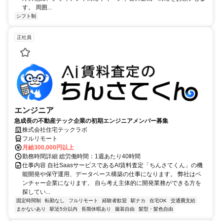
す。 周囲...
シフト制
正社員
エンジニア
急成長の不動産テック企業の初期エンジニアメンバー募集
株式会社住宅テックラボ
フルリモート
月給300,000円以上
勤務時間詳細 総労働時間：1週あたり40時間
仕事内容 自社SaasサービスであるAI賃料査定「ちんさてくん」の機
能開発や保守運用、データベース構築の仕事になります。 弊社はベ
ンチャー企業になります。 自ら考え主体的に開発業務ができる方を
探してい...
固定時間制
転勤なし
フルリモート
経験者歓迎
駅ナカ
在宅OK
交通費支給
まかないあり
駅近5分以内
長期休暇あり
服装自由
髪型・髪色自由