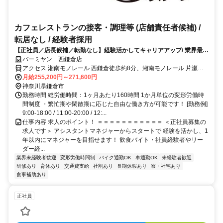
カフェレストランの接客・調理等 (店舗責任者候補) /
転居なし / 経験者採用
【正社員／店長候補／転勤なし】経験活かしてキャリアアップ/ 業界最大
級の昇給・賞与で還元/ 研修充実
バーミヤン 西鎌倉店
アクセス 湘南モノレール 西鎌倉徒歩約8分、湘南モノレール 片瀬山
徒歩約18分、湘南モノレール 湘南深沢徒歩約21分
月給255,200円～271,600円
神奈川県鎌倉市
勤務時間 総労働時間：1ヶ月あたり160時間 1か月単位の変形労働時
間制度 ・繁忙期や閑散期に応じた自由な働き方が可能です！ [勤務例]
9:00-18:00 / 11:00-20:00 / 12:...
仕事内容 求人のポイント！ ＝＝＝＝＝＝＝＝＝＝＝ ＜正社員募集の
求人です＞ アシスタントマネジャーからスタートで 経験を活かし、1
年以内にマネジャーを目指せます！ 飲食バイト・社員経験者やリー
ダー経...
業界未経験者歓迎
変形労働時間制
バイク通勤OK
車通勤OK
未経験者歓迎
研修あり
育休あり
交通費支給
社割あり
長期休暇あり
寮・社宅あり
食事補助あり
正社員