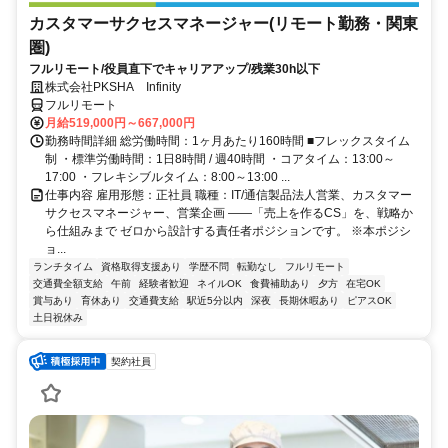
カスタマーサクセスマネージャー(リモート勤務・関東
圏)
フルリモート/役員直下でキャリアアップ/残業30h以下
株式会社PKSHA Infinity
フルリモート
月給519,000円～667,000円
勤務時間詳細 総労働時間：1ヶ月あたり160時間 ■フレックスタイム
制 ・標準労働時間：1日8時間 / 週40時間 ・コアタイム：13:00～
17:00 ・フレキシブルタイム：8:00～13:00 ...
仕事内容 雇用形態：正社員 職種：IT/通信製品法人営業、カスタマー
サクセスマネージャー、営業企画 ――「売上を作るCS」を、戦略か
ら仕組みまで ゼロから設計する責任者ポジションです。 ※本ポジシ
ョ...
ランチタイム
資格取得支援あり
学歴不問
転勤なし
フルリモート
交通費全額支給
午前
経験者歓迎
ネイルOK
食費補助あり
夕方
在宅OK
賞与あり
育休あり
交通費支給
駅近5分以内
深夜
長期休暇あり
ピアスOK
土日祝休み
契約社員