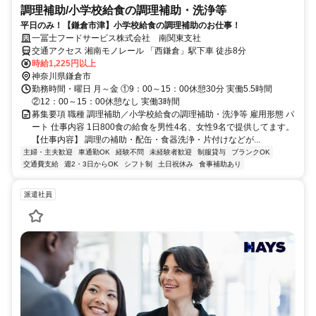
調理補助/小学校給食の調理補助・洗浄等
平日のみ！【鎌倉市津】小学校給食の調理補助のお仕事！
一冨士フードサービス株式会社 南関東支社
交通アクセス 湘南モノレール 「西鎌倉」駅下車 徒歩8分
時給1,225円以上
神奈川県鎌倉市
勤務時間・曜日 月～金 ①9：00～15：00休憩30分 実働5.5時間
②12：00～15：00休憩なし 実働3時間
募集要項 職種 調理補助／小学校給食の調理補助・洗浄等 雇用形態 パ
ート 仕事内容 1日800食の給食を男性4名、女性9名で提供してます。
【仕事内容】 調理の補助・配缶・食器洗浄・片付けなどが...
主婦・主夫歓迎
車通勤OK
経験不問
未経験者歓迎
制服貸与
ブランクOK
交通費支給
週2・3日からOK
シフト制
土日祝休み
食事補助あり
派遣社員