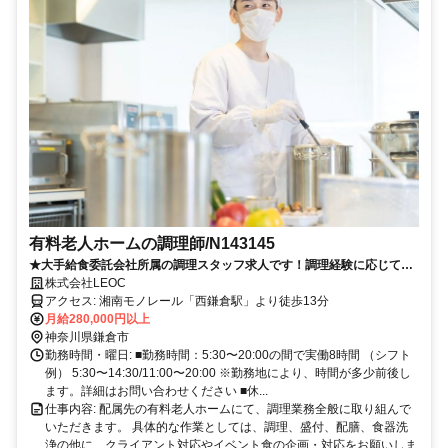
有料老人ホームの調理師/N143145
★大手給食委託会社所属の調理スタッフ求人です！調理経験に応じて給
与相談が可能です＜給与詳細はお問い合わせください＞
株式会社LEOC
アクセス: 湘南モノレール「西鎌倉駅」より徒歩13分
月給280,000円以上
神奈川県鎌倉市
勤務時間・曜日: ■勤務時間：5:30〜20:00の間で実働8時間 （シフト
例） 5:30〜14:30/11:00〜20:00 ※勤務地により、時間が多少前後し
ます。詳細はお問い合わせください ■休...
仕事内容: 配属先の有料老人ホームにて、調理業務全般に取り組んで
いただきます。 具体的な作業としては、調理、盛付、配膳、食器洗
浄の他に、クライアント対応やイベント食の企画・対応をお願いしま