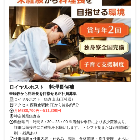
ロイヤルホスト 料理長候補
未経験から料理長を目指せる正社員募集
ロイヤルホスト 鎌倉山店(正社員)
アクセス 西鎌倉駅[出口]から徒歩約5分
月給388,700円～511,300円
神奈川県鎌倉市
勤務曜日・時間 8：30～23：00 ※店舗や季節により多少変動あり。
詳細は面接時にご確認をお願いします。 ・シフト制または8時間固定
制 ・残業あり
仕事情報 ● 仕事内容 ・仕込み、調理、食材管理 ・衛生管理、オペレ