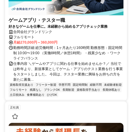
ゲームアプリ・テスター職
好きなゲームを仕事に。未経験から始めるアプリチェック業務
合同会社グランドリンク
フルリモート
月給270,000円～360,000円
勤務時間詳細 総労働時間：1ヶ月あたり160時間 勤務形態：固定時間
制 10:00〜19:00 （実働8時間／休憩1時間） ・残業少なめ ・ワーク
ライフバランス
仕事内容 ＼ゲームやアプリに関わる仕事を始めませんか？／ 当社で
は昨年より、新規事業としてゲーム・アプリのテスト業務を行う事業
をスタートしました。 今回は、テスター業務に興味をお持ちの方を
新たに募集...
資格取得支援あり
フリーター歓迎
学歴不問
固定時間制
経験不問
未経験者歓迎
フルリモート
残業なし
ブランクOK
長期歓迎
資格取得手当あり
長期休暇あり
土日祝休み
食事補助あり
ひげOK
正社員