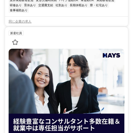
業界未経験者歓迎
変形労働時間制
バイク通勤OK
車通勤OK
未経験者歓迎
研修あり
育休あり
交通費支給
社割あり
長期休暇あり
寮・社宅あり
食事補助あり
同じ企業の求人
派遣社員