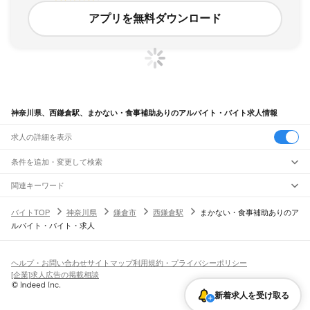
アプリを無料ダウンロード
神奈川県、西鎌倉駅、まかない・食事補助ありのアルバイト・バイト求人情報
求人の詳細を表示
条件を追加・変更して検索
市区町村を追加・変更
関連キーワード
完全在宅ワーク 全国
シール貼り 在宅
現在地周辺
ガチャガチャ
犬カフェ
神奈川県
駅を追加・変更
バイトTOP
神奈川県
鎌倉市
西鎌倉駅
まかない・食事補助ありのア
神奈川県
すべて
ルバイト・バイト・求人
横浜市
すべて
職種を追加・変更
JR東海道本線(東京～熱海)
鶴見区
神奈川区
西区
中区
南区
保土ケ谷区
磯子区
金沢区
港北区
戸塚区
港南区
川崎駅
横浜駅
戸塚駅
大船駅
藤沢駅
辻堂駅
茅ケ崎駅
平塚駅
大磯駅
二宮駅
国府津駅
飲食・フードサービス
旭区
緑区
瀬谷区
栄区
泉区
青葉区
都筑区
特徴を追加・変更
鴨宮駅
小田原駅
早川駅
根府川駅
真鶴駅
湯河原駅
飲食・フードサービス
すべて
ヘルプ・お問い合わせ
サイトマップ
利用規約・プライバシーポリシー
川崎市
すべて
ホールスタッフ
キッチンスタッフ
皿洗い・洗い場
精肉・鮮魚加工
給食調理
人気
[企業]求人広告の掲載相談
JR南武線
川崎区
幸区
中原区
高津区
多摩区
宮前区
麻生区
雇用形態を追加・変更
パン屋（ベーカリー）
フードカウンター販売員
バー（BAR）・バーテンダー
日払いOK
高校生歓迎
学生歓迎
深夜の仕事
髪型・髪色自由
ひげOK
ネイルOK
川崎駅
尻手駅
矢向駅
鹿島田駅
平間駅
向河原駅
武蔵小杉駅
武蔵中原駅
武蔵新城駅
新着求人を受け取る
飲食店補助（開店・閉店準備）
飲食店（店長・マネージャー）
相模原市
すべて
ピアスOK
アルバイト・パート
履歴書不要
オープニングスタッフ
留学生・外国人活躍中
武蔵溝ノ口駅
津田山駅
久地駅
宿河原駅
登戸駅
中野島駅
稲田堤駅
八丁畷駅
都道府県を変更
営業・販売
緑区
中央区
南区
勤務期間
正社員
川崎新町駅
小田栄駅
浜川崎駅