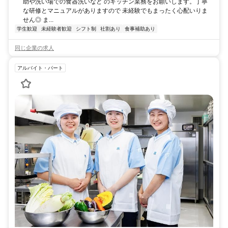
助や洗い場での食器洗いなど のキッチン業務をお願いします。丁寧
な研修とマニュアルがありますので 未経験でもまったく心配いりま
せん◎ ま...
学生歓迎
未経験者歓迎
シフト制
社割あり
食事補助あり
同じ企業の求人
アルバイト・パート