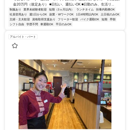
金20万円（規定あり） ■日払い、週払いOK ■日勤のみ、生活リ...
制服あり
業界未経験者歓迎
短期（3ヵ月以内）
ランチタイム
扶養内勤務OK
社員登用あり
週1日からOK
副業・WワークOK
1日4時間以内OK
土日祝のみOK
主婦・主夫歓迎
資格取得支援あり
フリーター歓迎
バイク通勤OK
短期
早朝
シフト自由
学歴不問
車通勤OK
平日のみOK
アルバイト・パート