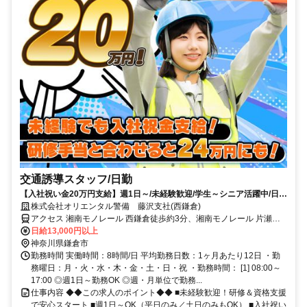
交通誘導スタッフ/日勤
【入社祝い金20万円支給】週1日～/未経験歓迎/学生～シニア活躍中/日払
い・週払いOK/履歴書不要！
株式会社オリエンタル警備 藤沢支社(西鎌倉)
アクセス 湘南モノレール 西鎌倉徒歩約3分、湘南モノレール 片瀬山
徒歩約13分、江ノ島電鉄 腰越徒歩約22分 (面接地/藤沢支社)神奈川県
日給13,000円以上
藤沢市藤沢９８７－５ ヌマカミビル３Ｆ
神奈川県鎌倉市
勤務時間 実働時間：8時間/日 平均勤務日数：1ヶ月あたり12日 ・勤
務曜日：月・火・水・木・金・土・日・祝 ・勤務時間： [1] 08:00～
17:00 ◎週1日～勤務OK ◎週・月単位で勤務...
仕事内容 ◆◆この求人のポイント◆◆ ■未経験歓迎！研修＆資格支援
で安心スタート ■週1日～OK（平日のみ／土日のみもOK） ■入社祝い