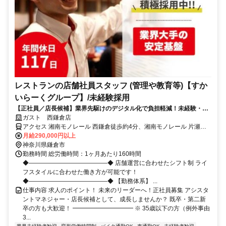
レストランの店舗社員スタッフ (管理や教育等)【すか
いらーくグループ】/未経験採用
【正社員／店長候補】業界先駆けのデジタル化で負担軽減！未経験・第
二新卒・既卒も歓迎／昇給・賞与で還元
ガスト 西鎌倉店
アクセス 湘南モノレール 西鎌倉徒歩約4分、湘南モノレール 片瀬山
徒歩約13分、江ノ島電鉄 腰越徒歩約17分
月給290,000円以上
神奈川県鎌倉市
勤務時間 総労働時間：1ヶ月あたり160時間
◆―――――――――――――◆ 店舗運営に合わせたシフト制 ライ
フスタイルに合わせた働き方が可能です！
◆―――――――――――――◆ 【勤務体系】 ...
仕事内容 求人のポイント！ 未来のリーダーへ！正社員募集 アシスタ
ントマネジャー・店長候補として、成長しませんか？ 既卒・第二新
卒の方も大歓迎！ ━━━━━━━━━━ ※ 35歳以下の方（例外事由
3...