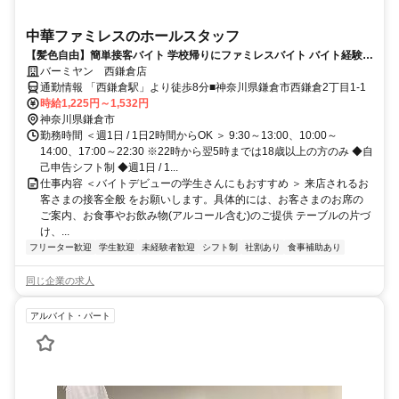
中華ファミレスのホールスタッフ
【髪色自由】簡単接客バイト 学校帰りにファミレスバイト バイト経験が
ない方も大歓迎 曜日や時間の希望も相談OK!! テスト時期などももちろ
バーミヤン 西鎌倉店
ん考慮します!!
通勤情報 「西鎌倉駅」より徒歩8分■神奈川県鎌倉市西鎌倉2丁目1-1
時給1,225円～1,532円
神奈川県鎌倉市
勤務時間 ＜週1日 / 1日2時間からOK ＞ 9:30～13:00、10:00～
14:00、17:00～22:30 ※22時から翌5時までは18歳以上の方のみ ◆自
己申告シフト制 ◆週1日 / 1...
仕事内容 ＜バイトデビューの学生さんにもおすすめ ＞ 来店されるお
客さまの接客全般 をお願いします。具体的には、お客さまのお席の
ご案内、お食事やお飲み物(アルコール含む)のご提供 テーブルの片づ
け、...
フリーター歓迎
学生歓迎
未経験者歓迎
シフト制
社割あり
食事補助あり
同じ企業の求人
アルバイト・パート