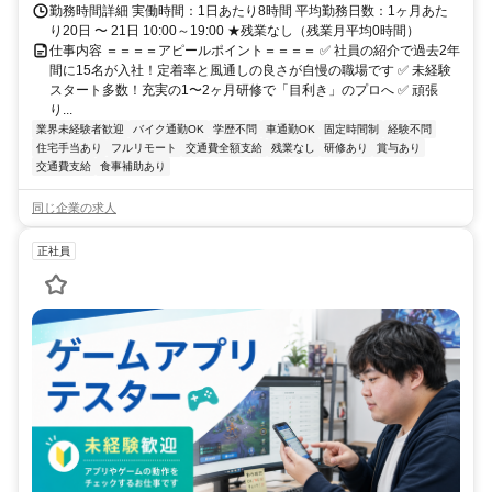
勤務時間詳細 実働時間：1日あたり8時間 平均勤務日数：1ヶ月あた
り20日 〜 21日 10:00～19:00 ★残業なし（残業月平均0時間）
仕事内容 ＝＝＝＝アピールポイント＝＝＝＝ ✅ 社員の紹介で過去2年
間に15名が入社！定着率と風通しの良さが自慢の職場です ✅ 未経験
スタート多数！充実の1〜2ヶ月研修で「目利き」のプロへ ✅ 頑張
り...
業界未経験者歓迎
バイク通勤OK
学歴不問
車通勤OK
固定時間制
経験不問
住宅手当あり
フルリモート
交通費全額支給
残業なし
研修あり
賞与あり
交通費支給
食事補助あり
同じ企業の求人
正社員