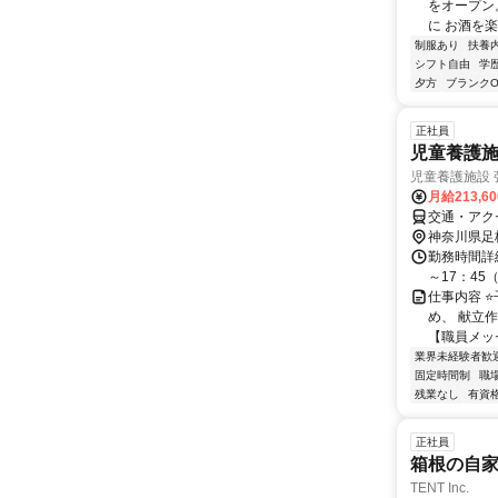
をオープン
に お酒を楽
制服あり
扶養
シフト自由
学
夕方
ブランクO
正社員
児童養護
児童養護施設 
月給213,6
交通・アク
神奈川県足
勤務時間詳細
～17：45
仕事内容 
め、 献立
【職員メッセ
業界未経験者歓
固定時間制
職
残業なし
有資
正社員
箱根の自家
TENT Inc.