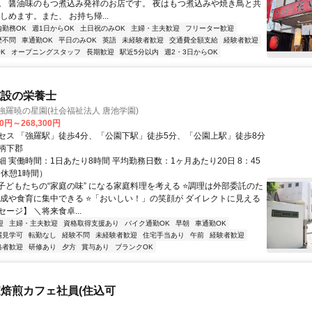
。 醤油味のもつ煮込み発祥のお店です。 夜はもつ煮込みや焼き鳥と共
しめます。また、 お持ち帰...
内勤務OK
週1日からOK
土日祝のみOK
主婦・主夫歓迎
フリーター歓迎
歴不問
車通勤OK
平日のみOK
英語
未経験者歓迎
交通費全額支給
経験者歓迎
K
オープニングスタッフ
長期歓迎
駅近5分以内
週2・3日からOK
施設の栄養士
強羅暁の星園(社会福祉法人 唐池学園)
00円～268,300円
セス 「強羅駅」徒歩4分、「公園下駅」徒歩5分、「公園上駅」徒歩8分
柄下郡
 実働時間：1日あたり8時間 平均勤務日数：1ヶ月あたり20日 8：45
（休憩1時間）
⭐子どもたちの“家庭の味” になる家庭料理を考える ⭐調理は外部委託のた
作成や食育に集中できる ⭐「おいしい！」の笑顔が ダイレクトに見える
ージ】 ＼将来食卓...
迎
主婦・主夫歓迎
資格取得支援あり
バイク通勤OK
早朝
車通勤OK
場見学可
転勤なし
経験不問
未経験者歓迎
住宅手当あり
午前
経験者歓迎
格者歓迎
研修あり
夕方
賞与あり
ブランクOK
焙煎カフェ社員(住込可