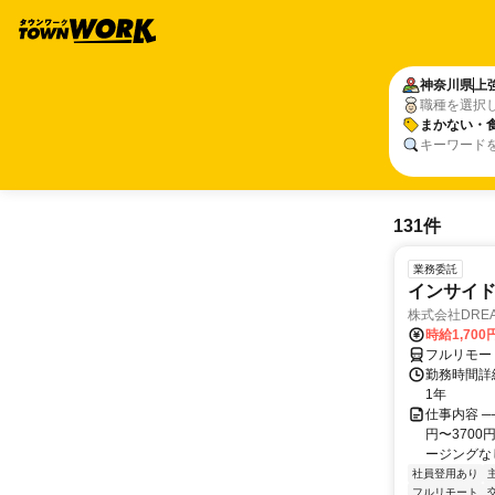
神奈川県
上
職種を選択
まかない・
キーワード
131件
業務委託
インサイ
株式会社DREA
時給1,700
フルリモー
勤務時間詳細
1年
仕事内容 ─
円〜370
ージングなし
社員登用あり
フルリモート