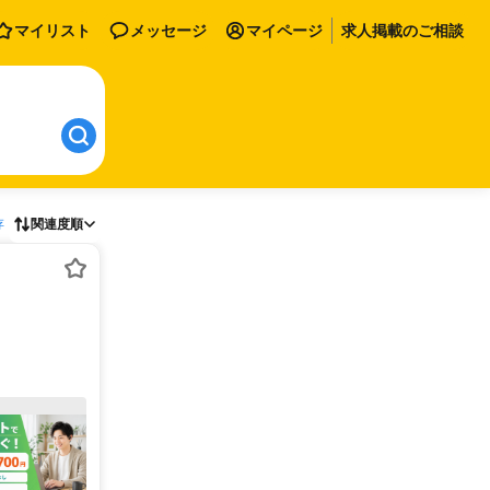
マイリスト
メッセージ
マイページ
求人掲載のご相談
存
関連度順