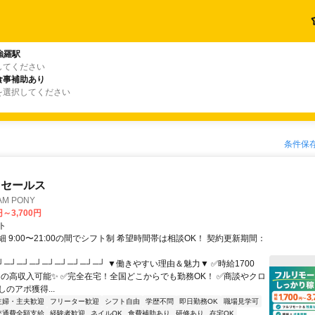
強羅駅
してください
食事補助あり
を選択してください
条件保
ドセールス
M PONY
円～3,700円
ト
 9:00〜21:00の間でシフト制 希望時間帯は相談OK！ 契約更新期間：
┘─┘─┘─┘─┘─┘─┘─┘─┘ ▼働きやすい理由＆魅力▼ ✅時給1700
0円の高収入可能✨ ✅完全在宅！全国どこからでも勤務OK！ ✅商談やクロ
のアポ獲得...
主婦・主夫歓迎
フリーター歓迎
シフト自由
学歴不問
即日勤務OK
職場見学可
交通費全額支給
経験者歓迎
ネイルOK
食費補助あり
研修あり
在宅OK