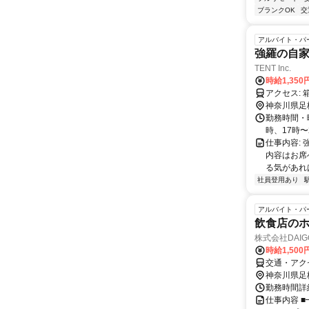
ブランクOK
交
アルバイト・パ
強羅の自家
TENT Inc.
時給1,350
神奈川県足
勤務時間・曜
時、17時
仕事内容:
内容はお席
る気があれ
社員登用あり
アルバイト・パ
飲食店のホー
株式会社DAI
時給1,50
交通・アク
神奈川県足
勤務時間詳細 
仕事内容 