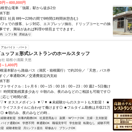
00円～400,000円
クセス: 箱根登山電車「強羅」駅から徒歩2分
柄下郡
日: 社員 8時〜22時の間で9時間(1時間休憩含む)
 カフェでの接客、レジ対応、エスプレッソ抽出、ドリップコーヒーの抽
事です。興味があれば料理や焙煎までできます。
内
シフト制
昇給あり
アルバイト・パート
ビュッフェ形式レストランのホールスタッフ
社 箱根小涌園 天悠
円～1,400円
箱根湯本駅から路線バス（湖尻・箱根園行）で約20分／「天悠」バス停
すぐ／車通勤OK／交通費規定内支給
柄下郡
フトサイクル：1ヶ月 6：00～15：00 16：00～23：00 週2～5日働け
！ 時間変動残業多少あり ※朝のみ、夜のみなどのご相談も可能です◎
応じて時間の変...
▼▽▼ オススメポイント ▼▽▼ ★未経験からのスタートも大歓迎！ ★
K！ライフスタイルに合わせて働けます◎ ★フルタイム勤務は月収21万
可◎ ★朝のみ、夜のみなどの時...
未経験者歓迎
扶養内勤務OK
社員登用あり
副業・WワークOK
主婦・主夫歓迎
バイク通勤OK
学歴不問
車通勤OK
職場見学可
学生歓迎
転勤なし
経験不問
歓迎
経験者歓迎
月1シフト提出
研修あり
ブランクOK