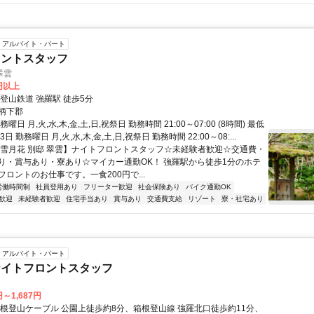
アルバイト・パート
ロントスタッフ
翠雲
5円以上
登山鉄道 強羅駅 徒歩5分
柄下郡
曜日 月,火,水,木,金,土,日,祝祭日 勤務時間 21:00～07:00 (8時間) 最低
日 勤務曜日 月,火,水,木,金,土,日,祝祭日 勤務時間 22:00～08:...
【雪月花 別邸 翠雲】ナイトフロントスタッフ☆未経験者歓迎☆交通費・
り・賞与あり・寮あり☆マイカー通勤OK！ 強羅駅から徒歩1分のホテ
ロントのお仕事です。一食200円で...
労働時間制
社員登用あり
フリーター歓迎
社会保険あり
バイク通勤OK
歓迎
未経験者歓迎
住宅手当あり
賞与あり
交通費支給
リゾート
寮・社宅あり
アルバイト・パート
ナイトフロントスタッフ
円～1,687円
箱根登山ケーブル 公園上徒歩約8分、箱根登山線 強羅北口徒歩約11分、