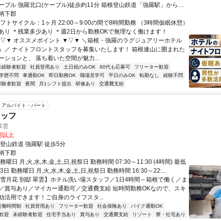
ーブル 強羅北口(ケーブル)徒歩約11分 箱根登山鉄道「強羅駅」から徒
柄下郡
フトサイクル：1ヶ月 22:00～9:00の間で8時間勤務 （3時間仮眠休憩）
あり ＊残業多少あり ＊週2日から勤務OKで無理なく働けます！
▼▽▼ オススメポイント ▼▽▼ ＼箱根・強羅のラグジュアリーホテル
』／ ナイトフロントスタッフを募集いたします！ 箱根連山に囲まれた
ーションと、 落ち着いた空間が魅力...
未経験者歓迎
社員登用あり
土日祝のみOK
60代も応募可
フリーター歓迎
学歴不問
車通勤OK
即日勤務OK
職場見学可
平日のみOK
転勤なし
経験不問
経験者歓迎
夜間
月1シフト提出
研修あり
交通費支給
アルバイト・パート
タッフ
翠雲
5円以上
登山鉄道 強羅駅 徒歩5分
柄下郡
曜日 月,火,水,木,金,土,日,祝祭日 勤務時間 07:30～11:30 (4時間) 最低
日 勤務曜日 月,火,水,木,金,土,日,祝祭日 勤務時間 16:30～22:...
【雪月花 別邸 翠雲】ホテル洗い場スタッフ／1日4時間～箱根で働く／ま
／賞与あり／マイカー通勤可／交通費支給 短時間勤務OKなので、スキ
効活用できます！ご自身のライフスタ...
労働時間制
社員登用あり
フリーター歓迎
社会保険あり
バイク通勤OK
歓迎
未経験者歓迎
住宅手当あり
賞与あり
交通費支給
リゾート
寮・社宅あり