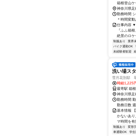
箱根登山ケ
歩5分
神奈川県足
勤務時間 シ
＊時間変動
仕事内容 
『ふふ箱根
絶景のロケ
制服あり
業界
バイク通勤OK
未経験者歓迎
洗い場ス
雪月花別邸 
時給1,22
最寄駅 箱根
神奈川県足
勤務時間 勤務
勤務日数 週3
基本情報 
かないあり
マ時間を有
制服あり
変形
車通勤OK
学生