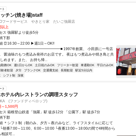
ート
チン(焼き場)staff
GOフードサービス やきとり家 だいご強羅店
0円以上
セス 強羅駅より徒歩5分
柄下郡
⏰16:30～22:00 ▶週1日～OK!!
■━━━━━━━━━━━━━━━━━■ 1997年創業、 小田原に一号店
。 醤油味のもつ煮込み発祥のお店です。 夜はもつ煮込みや焼き鳥と共
しめます。また、 お持ち帰...
内勤務OK
週1日からOK
土日祝のみOK
フリーター歓迎
車通勤OK
平日のみOK
経験者歓迎
夕方
ブランクOK
交通費支給
長期歓迎
駅近5分以内
K
シフト制
深夜
ート
・ホテル内レストランの調理スタッフ
IKA (ファンドディベロップ)
円～1,500円
セス 箱根登山鉄道「強羅」駅 徒歩12分 「公園下」駅 徒歩7分
柄下郡
細 ＊シフト制（朝のみ、夕方～夜のみなど、ライフスタイルに応じて
朝番7:00～11:00、6:00～10:00 └夜番13:00～18:00の間で4時間から
相談可...