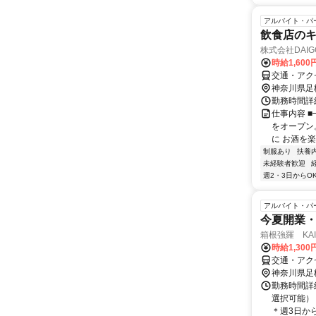
アルバイト・パ
飲食店のキッ
株式会社DAI
時給1,60
交通・アク
神奈川県足
勤務時間詳細 
仕事内容 
をオープン
に お酒を楽
制服あり
扶養
未経験者歓迎
週2・3日からO
アルバイト・パ
今夏開業
箱根強羅 KA
時給1,300
交通・アク
神奈川県足
勤務時間詳
選択可能） └
＊週3日から