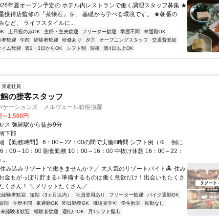
2026年夏オープン予定の ホテル内レストランで働く調理スタッフ募集 ★
星獲得店監修の『茶懐石』を、 基礎から学べる環境です。 ★朝番の
など、 ライフスタイルに...
K
土日祝のみOK
主婦・主夫歓迎
フリーター歓迎
学歴不問
車通勤OK
験者歓迎
午前
経験者歓迎
研修あり
夕方
オープニングスタッフ
交通費支給
タイム歓迎
週2・3日からOK
シフト制
深夜
週4日以上OK
派遣社員
旅館の接客スタッフ
バケーションズ メルヴェール箱根強羅
円～1,500円
セス 強羅駅から徒歩9分
柄下郡
 【勤務時間】 6：00～22：00の間で実働8時間 シフト例（※一例に
：00～10：00 朝食勤務 10：00～16：00 中抜け休憩 16：00～22：
..
＼住み込みリゾートで働きませんか？／ 大人気のリゾートバイト🏝️ 住み
お金もがっぽり貯まる♪ 準備するものは働く意欲だけ！出会いもたくさ
くさん！ ＼メリットたくさん／...
未経験者歓迎
短期（3ヵ月以内）
社員登用あり
フリーター歓迎
バイク通勤OK
短期
学歴不問
車通勤OK
即日勤務OK
職場見学可
学生歓迎
転勤なし
未経験者歓迎
経験者歓迎
週払いOK
月1シフト提出