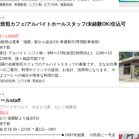
通費支給
長期歓迎
シフト制
ピアスOK
服装自由
ート
焙煎カフェ/アルバイトホールスタッフ/未経験OK/住込可
円～1,500円
アクセス: 箱根登山電車「強羅」駅から徒歩2分 車通勤可(専用駐車場有)
柄下郡
日: アルバイト シフト例： 8時〜17時(休憩1時間含む)、11時〜15
〜21時等、様々相談可能です
 強羅の自家焙煎カフェでのアルバイトスタッフの募集です。 主なお仕事
へのご案内、料理やドリンクの提供、お会計、清掃等になります。 や
ばコーヒーの抽出や簡単な料理の提...
駅近5分以内
シフト制
昇給あり
ート
ルstaff
GOフードサービス やきとり家 だいご強羅店
0円以上
セス 強羅駅より徒歩5分
柄下郡
⏰16:30～22:00 ＊週1日～OK!!
■━━━━━━━━━━━━━━━━━■ 1997年創業、 小田原に一号店