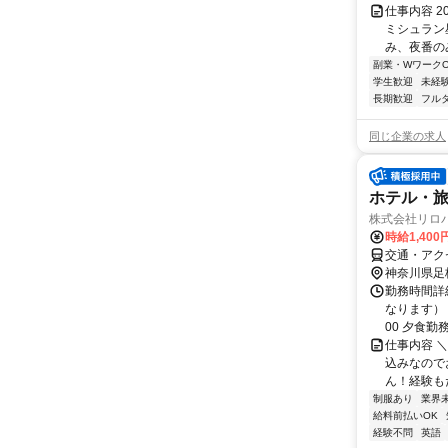
仕事内容 
ミシュラン
み、夜番のみ
副業・WワークO
学生歓迎
未経
長期歓迎
フル
同じ企業の求人
ホテル・
株式会社リロ
時給1,400
交通・アク
神奈川県足
勤務時間詳細
なります） 6
00 夕食勤務 .
仕事内容 
込みなので
ん！経験もた
制服あり
業界
給料前払いOK
経験不問
英語