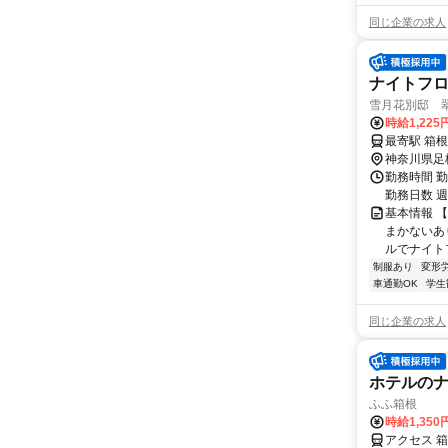
同じ企業の求人
ナイトフ
雪月花別邸 
時給1,22
最寄駅 箱根
神奈川県足
勤務時間 勤務
勤務日数 週3
基本情報 
まかないあ
ルでナイトフ
制服あり
変形
車通勤OK
学生
同じ企業の求人
ホテルの
ふふ箱根
時給1,350
アクセス 