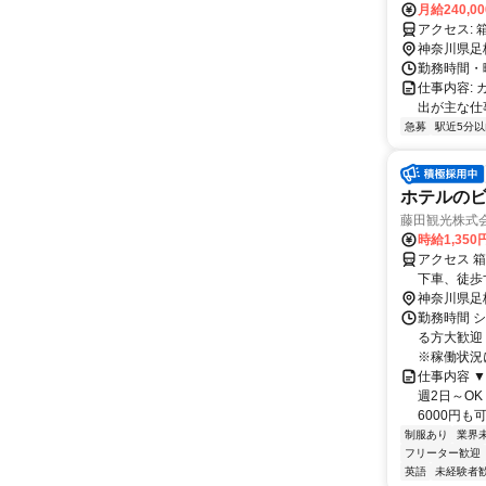
月給240,0
ア
神奈川県足
勤務時間・曜
仕事内容:
出が主な仕
急募
駅近5分以
ホテルの
藤田観光株式会
時給1,350
アクセス 
下車、徒歩
神奈川県足
勤務時間 シ
る方大歓迎
※稼働状況に
仕事内容 
週2日～O
6000円も
制服あり
業界
フリーター歓迎
英語
未経験者