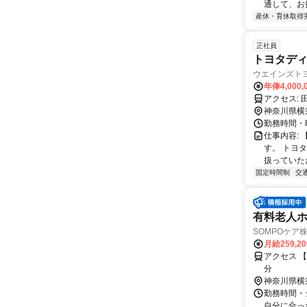
通して、お
産休・育休取得
正社員
トヨタディ
ウエインズト
年俸4,000,
ア
神奈川県横
勤務時間・曜
仕事内容:
す。 トヨ
扱っていただ
固定時間制
交
有料老人ホー
SOMPOケア
月給259,2
アクセス 
分
神奈川県横
勤務時間・
自分に合っ