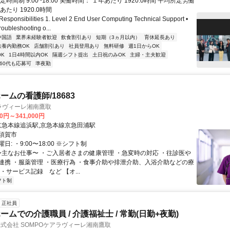
定時間制 9:00~18:00 実働時間： １年あたり 1920.0時間 平均所定労働
あたり 1920.0時間
ponsibilities 1. Level 2 End User Computing Technical Support •
oubleshooting o...
中国語
業界未経験者歓迎
飲食割引あり
短期（3ヵ月以内）
育休延長あり
扶養内勤務OK
店舗割引あり
社員登用あり
無料研修
週1日からOK
K
1日4時間以内OK
隔週シフト提出
土日祝のみOK
主婦・主夫歓迎
60代も応募可
準夜勤
ームの看護師/18683
 ラヴィーレ湘南鷹取
00円～341,000円
クセス: 京急本線追浜駅,京急本線京急田浦駅
須賀市
: ・9:00〜18:00 ※シフト制
 〜主なお仕事〜 ・ご入居者さまの健康管理 ・急変時の対応 ・往診医や
連携 ・服薬管理 ・医療行為 ・食事介助や排泄介助、入浴介助などの療
・サービス記録 など 【オ...
フト制
正社員
ムでの介護職員 / 介護福祉士 / 常勤(日勤+夜勤)
株式会社 SOMPOケアラヴィーレ湘南鷹取