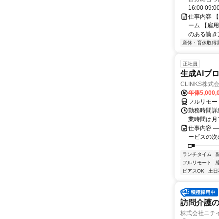
16:00 09:00
仕事内容 
ーム 【雇
のある働き
産休・育休取得
正社員
生成AIプ
CLINKS株式
年俸5,000,
フルリモー
勤務時間詳細
業時間は月
仕事内容 ―
ービスの次
□■――――
ランチタイム
フルリモート
ピアスOK
土日
訪問介護
株式会社ニチ