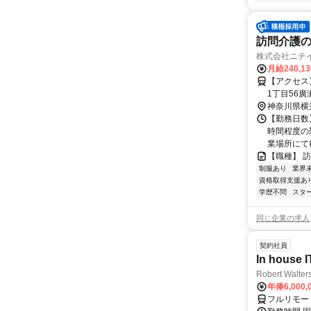
訪問介護
株式会社ニチ
月給240,1
【アクセス】 京急
神奈川県横
【勤務日数】
時間程度の
業場所にて行
【職種】 
制服あり
業界
資格取得支援あ
学歴不問
スタ
同じ企業の求人
契約社員
In house I
Robert Walter
年俸6,000,
フルリモー