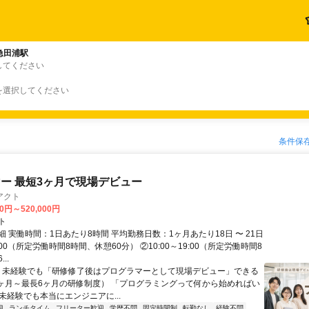
急田浦駅
してください
を選択してください
条件保
ー 最短3ヶ月で現場デビュー
アクト
00円～520,000円
ト
 実働時間：1日あたり8時間 平均勤務日数：1ヶ月あたり18日 〜 21日
18:00（所定労働時間8時間、休憩60分） ②10:00～19:00（所定労働時間8
..
＼ 未経験でも「研修修了後はプログラマーとして現場デビュー」できる
1ヶ月～最長6ヶ月の研修制度） 「プログラミングって何から始めればい
T未経験でも本当にエンジニアに...
迎
ランチタイム
フリーター歓迎
学歴不問
固定時間制
転勤なし
経験不問