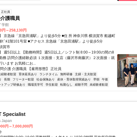
正社員
の介護職員
イ学館
30円～258,130円
線「京急田浦駅」より徒歩5分 ■住 所 神奈川県 横須賀市 船越町
1丁目56廣瀬ﾋﾞﾙ1階101号室 ■アクセス 京急線「京急田浦駅」より徒歩5分
須賀市
 週5日以上 【勤務時間】 週5日以上／シフト制 8:00～19:00の間の8
勤務 訪問介護経験必須 １次面接：支店（藤沢市南藤沢）２次面接：就
います お気軽にお...
訪問介護 介護職員 【雇用形態】 正社員
未経験者歓迎
育休延長あり
ランチタイム
無料研修
主婦・主夫歓迎
り
長期
フリーター歓迎
社会保険あり
産休・育休取得実績あり
早朝
午後
ートアップ研修あり
職場見学可
学生歓迎
転勤なし
経験不問
未経験者歓迎
T Specialist
s Japan
000円～7,000,000円
ト