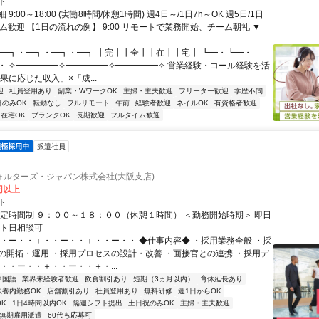
ト
9:00～18:00 (実働8時間/休憩1時間) 週4日～/1日7h～OK 週5日/1日
ム歓迎 【1日の流れの例】 9:00 リモートで業務開始、チーム朝礼 ▼
・━┓・━┓・━┓・━┓ ┃完┃┃全┃┃在┃┃宅┃ ┗━・┗━・
・ ✧━━━━━✧━━━━━✧━━━━━✧ 営業経験・コール経験を活
果に応じた収入」×「成...
迎
社員登用あり
副業・WワークOK
主婦・主夫歓迎
フリーター歓迎
学歴不問
日のみOK
転勤なし
フルリモート
午前
経験者歓迎
ネイルOK
有資格者歓迎
在宅OK
ブランクOK
長期歓迎
フルタイム歓迎
派遣社員
ォルターズ・ジャパン株式会社(大阪支店)
0円以上
ト
固定時間制 ９：００～１８：００（休憩１時間） ＜勤務開始時期＞ 即日
ート日相談可
・・ー・・＋・・ー・・＋・・ー・・ ◆仕事内容◆ ・採用業務全般 ・採
の開拓・運用 ・採用プロセスの設計・改善 ・面接官との連携 ・採用デ
・・ー・・＋・・ー・・＋・...
中国語
業界未経験者歓迎
飲食割引あり
短期（3ヵ月以内）
育休延長あり
扶養内勤務OK
店舗割引あり
社員登用あり
無料研修
週1日からOK
K
1日4時間以内OK
隔週シフト提出
土日祝のみOK
主婦・主夫歓迎
無期雇用派遣
60代も応募可