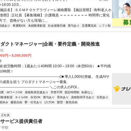
-18:00 10:0...
【施設名】:ＳＯＭＰＯケアラヴィーレ湘南鷹取 【施設形態】:有料老人ホ
用形態】:正社員 【募集職種】:介護職員 ＝＝＝＝＝＝＝＝ 時間帯に変化
方で、資格がない方も現場に...
実績あり
車通勤OK
未経験者歓迎
社会保険完備
賞与あり
交通費支給
シフト制
ロダクトマネージャー|企画・要件定義・開発推進
会社
000円～8,000,000円
ト
 総労働時間：1週あたり40時間 10:00～19:00（休憩60分） ★平均残
10時間！
―――――――――――――――――□■ 導入1,000社突破。 生成AIサ
の成長を担う プロダクトマネージャー募集
―――――――――――――― ＼この求人のPOI...
副業・WワークOK
資格取得支援あり
学歴不問
固定時間制
転勤なし
経験者歓迎
ネイルOK
在宅OK
賞与あり
育休あり
資格取得手当あり
社割あり
祝休み
服装自由
寮・社宅あり
ひげOK
髪型・髪色自由
正社員
のサービス提供責任者
イ学館