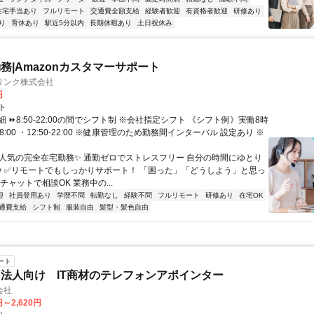
住宅手当あり
フルリモート
交通費全額支給
経験者歓迎
有資格者歓迎
研修あり
り
育休あり
駅近5分以内
長期休暇あり
土日祝休み
務|Amazonカスタマーサポート
リンク株式会社
円
ト
 ⏩8:50-22:00の間でシフト制 ※会社指定シフト 《シフト例》実働8時
-18:00 ・12:50-22:00 ※健康管理のため勤務間インターバル 設定あり ※
✨人気の完全在宅勤務✨ 通勤ゼロでストレスフリー 自分の時間にゆとり
♪ ✅リモートでもしっかりサポート！ 「困った」「どうしよう」と思っ
チャットで相談OK 業務中の...
迎
社員登用あり
学歴不問
転勤なし
経験不問
フルリモート
研修あり
在宅OK
通費支給
シフト制
服装自由
髪型・髪色自由
ート
法人向け IT商材のテレフォンアポインター
会社
円～2,620円