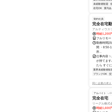
未経験者歓迎
在宅OK
賞与あ
契約社員
完全在宅勤
アルティウス
時給1,200
フルリモー
勤務時間詳細
間 ・8:50
所...
仕事内容 
が持てます
たら すぐに
業界未経験者歓
ブランクOK
交
同じ企業の求人
アルバイト・パ
完全在宅 
リーグル株式
時給1,600