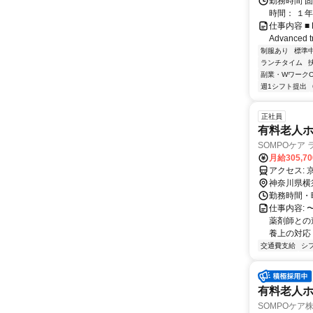
勤務時間 固
時間： １年
仕事内容 ■ Res
Advanced tr
制服あり
標準
ランチタイム
副業・WワークO
週1シフト提出
正社員
有料老人ホ
SOMPOケア
月給305,7
ア
神奈川県横
勤務時間・曜日
仕事内容:
薬剤師との
養上の対応 
交通費支給
シ
有料老人ホー
SOMPOケア