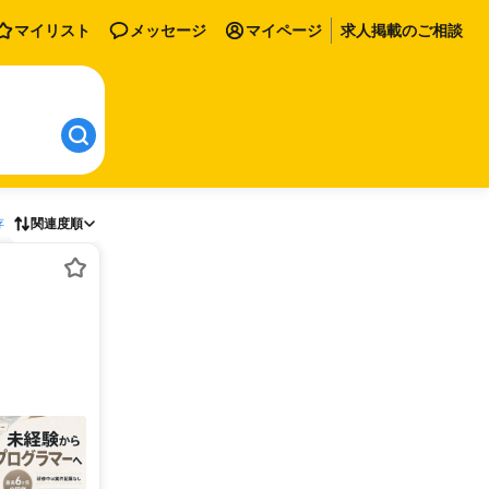
マイリスト
メッセージ
マイページ
求人掲載のご相談
存
関連度順