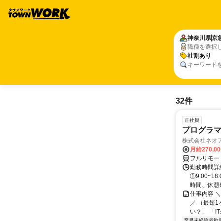
神奈川県
京
職種を選択
社割あり
キーワード
32件
正社員
プログラマ
株式会社ネオ
月給270,0
フルリモー
勤務時間詳細
①9:00~
時間、休憩6.
仕事内容 
／ （最短
い？」 「I
業界未経験者歓