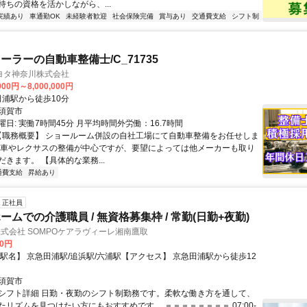
持ちの資格を活かしながら、...
実績あり
車通勤OK
未経験者歓迎
社会保険完備
賞与あり
交通費支給
シフト制
ーラーの自動車整備士/C_71735
ヨタ神奈川株式会社
000円～8,000,000円
クセス: 田浦駅から徒歩10分
須賀市
日: 実働7時間45分 月平均時間外労働：16.7時間
 【職務概要】 ショールーム併設の自社工場にて自動車整備をお任せしま
タ車やレクサスの整備が中心ですが、要望によっては他メーカーも取り
きます。 【具体的な業務...
通費支給
昇給あり
正社員
ムでの介護職員 / 無資格募集枠 / 常勤(日勤+夜勤)
株式会社 SOMPOケアラヴィーレ湘南鷹取
00円
【駅名】 京急田浦駅/追浜駅/六浦駅【アクセス】 京急田浦駅から徒歩12
須賀市
シフト詳細 日勤・夜勤のシフト制勤務です。柔軟な働き方を通して、
たリズムを見つけたい方にもおすすめです。 ＝＝＝＝＝＝＝＝ 07:00-