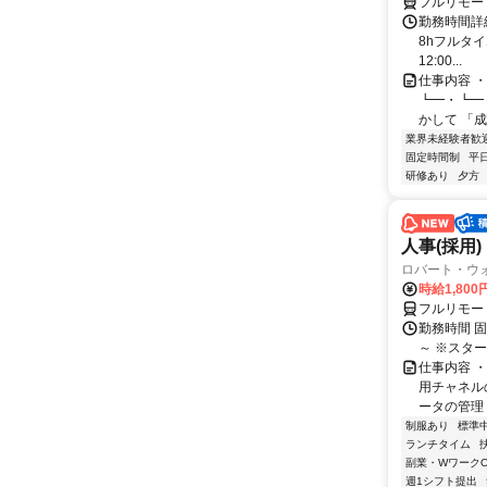
フルリモー
勤務時間詳細 
8hフルタイ
12:00...
仕事内容 
┗━・┗━
かして 「成
業界未経験者歓
固定時間制
平
研修あり
夕方
人事(採用)
ロバート・ウ
時給1,80
フルリモー
勤務時間 
～ ※スタ
仕事内容 
用チャネル
ータの管理 
制服あり
標準
ランチタイム
副業・WワークO
週1シフト提出