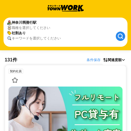
神奈川県
善行駅
職種を選択してください
社割あり
キーワードを選択してください
131件
条件保存
関連度順
契約社員