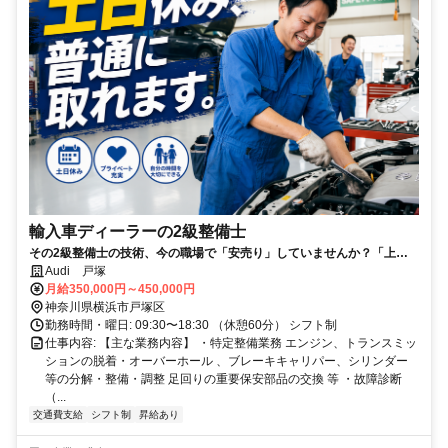
輸入車ディーラーの2級整備士
その2級整備士の技術、今の職場で「安売り」していませんか？「上が
詰まっている」環境を飛び越え、最短で年収700万へ。
Audi 戸塚
月給350,000円～450,000円
神奈川県横浜市戸塚区
勤務時間・曜日: 09:30〜18:30 （休憩60分） シフト制
仕事内容: 【主な業務内容】 ・特定整備業務 エンジン、トランスミッ
ションの脱着・オーバーホール 、ブレーキキャリパー、シリンダー
等の分解・整備・調整 足回りの重要保安部品の交換 等 ・故障診断
（...
交通費支給
シフト制
昇給あり