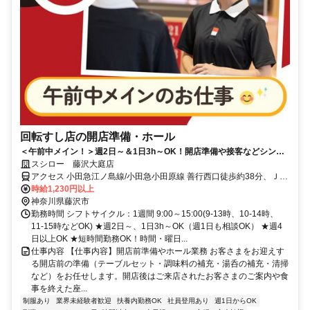
回転すし店の開店準備・ホール
＜午前中メイン！＞週2日～＆1日3h～OK！開店準備や接客などシンプ
ル業務
スシロー 藤沢大庭店
アクセス 小田急江ノ島線/小田急小田原線 善行西口徒歩約38分、ＪＲ
東海道本線 辻堂北口徒歩約41分、小田急江ノ島線/小田急小田原線 藤
時給1,230円以上
沢本町徒歩約39分
神奈川県藤沢市
勤務時間 シフトサイクル：1週間 9:00～15:00(9-13時、10-14時、
11-15時などOK) ★週2日～、1日3h～OK（週1日も相談OK） ★週4
日以上OK ★短時間勤務OK！時間・曜日...
仕事内容 【仕事内容】開店前準備やホール業務 お客さまをお迎えす
る開店前の準備（テーブルセット・調味料の補充・湯呑の補充・清掃
など）をお任せします。開店後はご来店されたお客さまのご案内や食
事を終えた座...
制服あり
業界未経験者歓迎
扶養内勤務OK
社員登用あり
週1日からOK