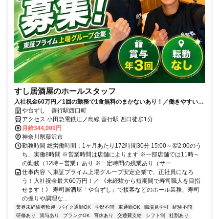
すし居酒屋のホールスタッフ
入社祝金60万円／1回の勤務で1食無料のまかないあり！／働きやすい環
境づくりに力を入れています◎
や台ずし 善行駅西口町
アクセス 小田急電鉄江ノ島線 善行駅 西口徒歩1分
月給344,000円
神奈川県藤沢市
勤務時間 総労働時間：1ヶ月あたり172時間30分 15:00～翌2:00のう
ち、実働8時間 ※営業時間は店舗によります ※一部店舗では11時～
の勤務（12時～営業）あり ※一定時間の残業あり（サー...
仕事内容 ＼東証プライム上場グループ安定企業で、正社員になろ
う！入社祝金最大60万円！／ 《未経験から短期間で寿司職人を目指
せます！》 寿司居酒屋「や台ずし」で接客などのホール業務、寿司
の握りや調理な...
業界未経験者歓迎
バイク通勤OK
学歴不問
車通勤OK
職場見学可
経験不問
研修あり
賞与あり
ブランクOK
育休あり
交通費支給
シフト制
社割あり