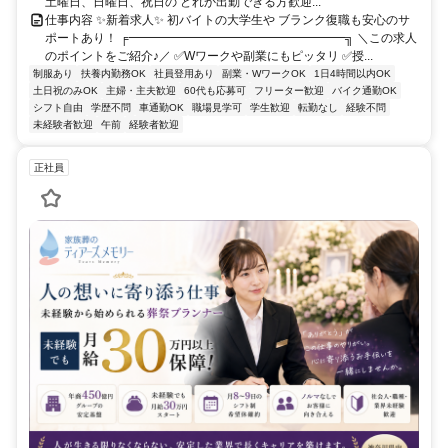
土曜日、日曜日、祝日の どれか出勤できる方歓迎...
仕事内容 ✨新着求人✨ 初バイトの大学生や ブランク復職も安心のサ
ポートあり！ ╒━━━━━━━━━━━━━━━━━━╗ ＼この求人
のポイントをご紹介♪／ ✅Wワークや副業にもピッタリ ✅授...
制服あり
扶養内勤務OK
社員登用あり
副業・WワークOK
1日4時間以内OK
土日祝のみOK
主婦・主夫歓迎
60代も応募可
フリーター歓迎
バイク通勤OK
シフト自由
学歴不問
車通勤OK
職場見学可
学生歓迎
転勤なし
経験不問
未経験者歓迎
午前
経験者歓迎
正社員