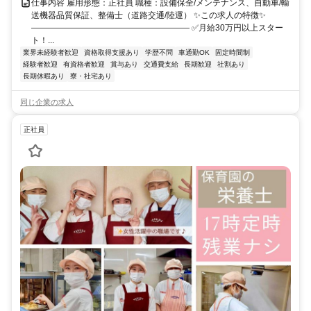
仕事内容 雇用形態：正社員 職種：設備保全/メンテナンス、自動車/輸
送機器品質保証、整備士（道路交通/陸運） ✨この求人の特徴✨
――――――――――――――――――― ✅月給30万円以上スター
ト！...
業界未経験者歓迎
資格取得支援あり
学歴不問
車通勤OK
固定時間制
経験者歓迎
有資格者歓迎
賞与あり
交通費支給
長期歓迎
社割あり
長期休暇あり
寮・社宅あり
同じ企業の求人
正社員