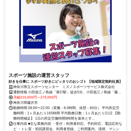
スポーツ施設の運営スタッフ
好きを仕事に スポーツ好きにピッタリのおシゴト 【地域限定契約社員】
神奈川県立スポーツセンター ミズノスポーツサービス株式会社
通勤情報 小田急江ノ島線「善行駅」徒歩5分、小田急江ノ島線「藤沢
本町駅」徒歩20分
月給210,000円～270,000円
神奈川県藤沢市
勤務時間 08:00〜22:00（実働：8.0時間、休憩：60分） 平均所定労
働時間：1ヶ月あたり165時間 平均勤務日数：1ヶ月あたり21日 【勤
務時間補足】 1日の所定労働時間8時間を基本とす...
仕事内容 ■主な業務内容 ・受付：利用者対応、予約対応、電話応対な
ど ・トレ室：初回講習会、利用者登録、ご利用案内、清掃、マシン