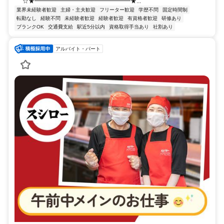
☆★━━━━━━━━━━━━━━━━★...
業界未経験者歓迎
主婦・主夫歓迎
フリーター歓迎
学歴不問
固定時間制
転勤なし
経験不問
未経験者歓迎
経験者歓迎
有資格者歓迎
研修あり
ブランクOK
交通費支給
駅近5分以内
資格取得手当あり
社割あり
アルバイト・パート