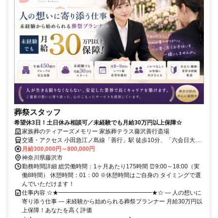
葬祭スタッフ
希望休3日！土日休み相談可／未経験でも月給30万円以上保障☆
家族葬のティアーズメモリー 家族葬テラス藤沢善行斎場
交通・アクセス 小田急江ノ島線「善行」駅 徒歩10分、「六会日大
前」駅 徒歩13分※車通勤OK
月給300,000円～800,000円
神奈川県藤沢市
勤務時間詳細 総労働時間：1ヶ月あたり175時間 ⏰9:00～18:00（実
働8時間） 休憩時間：01：00 ※休憩時間はご自身の タイミングで選
んでいただけます！
仕事内容 ☆★━━━━━━━━━━━━━━━━★☆ ― 人の想いに
寄り添う仕事 ― 未経験から始められる葬祭プランナー 月給30万円以
上保障！あなたを高く評価