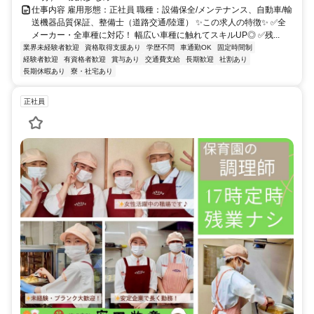
仕事内容 雇用形態：正社員 職種：設備保全/メンテナンス、自動車/輸
送機器品質保証、整備士（道路交通/陸運） ✨この求人の特徴✨ ✅全
メーカー・全車種に対応！ 幅広い車種に触れてスキルUP◎ ✅残...
業界未経験者歓迎
資格取得支援あり
学歴不問
車通勤OK
固定時間制
経験者歓迎
有資格者歓迎
賞与あり
交通費支給
長期歓迎
社割あり
長期休暇あり
寮・社宅あり
正社員