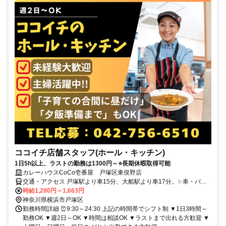
ココイチ店舗スタッフ(ホール・キッチン)
1日5h以上、ラストの勤務は1300円～⭐長期休暇取得可能
カレーハウスCoCo壱番屋 戸塚区東俣野店
交通・アクセス 戸塚駅より車15分、大船駅より車17分。✨車・バイ
ク・自転車通勤OK！
時給1,280円～1,663円
神奈川県横浜市戸塚区
勤務時間詳細 ⏰9:30～24:30 上記の時間帯でシフト制 ▼1日3時間～
勤務OK ▼週2日～OK ▼時間は相談OK ▼ラストまで出れる方歓迎 ▼