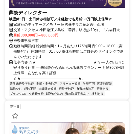
葬祭ディレクター
希望休3日！土日休み相談可／未経験でも月給30万円以上保障☆
家族葬のティアーズメモリー 家族葬テラス藤沢善行斎場
交通・アクセス 小田急江ノ島線「善行」駅 徒歩10分、「六会日大
前」駅 徒歩13分※車通勤OK
月給300,000円～800,000円
神奈川県藤沢市
勤務時間詳細 総労働時間：1ヶ月あたり175時間 ⏰9:00～18:00（実
働8時間） 休憩時間：01：00 ※休憩時間はご自身の タイミングで選
んでいただけます！
仕事内容 ☆★━━━━━━━━━━━━━━━━★☆ ― 人の想いに
寄り添う仕事 ― 未経験から始められる葬祭プランナー 月給30万円以
上保障！あなたを高く評価
☆★━━━━━━━━━━━━━━━━★...
業界未経験者歓迎
主婦・主夫歓迎
フリーター歓迎
学歴不問
固定時間制
転勤なし
経験不問
未経験者歓迎
経験者歓迎
有資格者歓迎
研修あり
ブランクOK
交通費支給
駅近5分以内
資格取得手当あり
社割あり
正社員