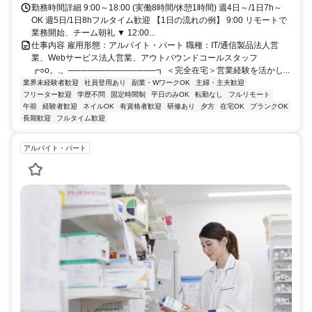
勤務時間詳細 9:00～18:00 (実働8時間/休憩1時間) 週4日～/1日7h～
OK 週5日/1日8hフルタイム歓迎 【1日の流れの例】 9:00 リモートで
業務開始、チーム朝礼 ▼ 12:00...
仕事内容 雇用形態：アルバイト・パート 職種：IT/通信製品法人営
業、Webサービス法人営業、アウトバウンドコールスタッフ
┏○o。.。──────────────┓ ＜完全在宅＞営業経験を活かし...
業界未経験者歓迎
社員登用あり
副業・WワークOK
主婦・主夫歓迎
フリーター歓迎
学歴不問
固定時間制
平日のみOK
転勤なし
フルリモート
午前
経験者歓迎
ネイルOK
有資格者歓迎
研修あり
夕方
在宅OK
ブランクOK
長期歓迎
フルタイム歓迎
アルバイト・パート