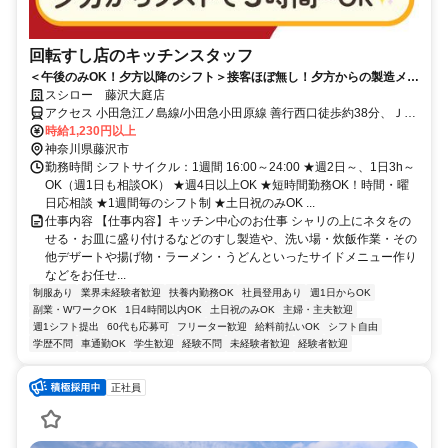
回転すし店のキッチンスタッフ
＜午後のみOK！夕方以降のシフト＞接客ほぼ無し！夕方からの製造メイ
ンでコツコツ働ける
スシロー 藤沢大庭店
アクセス 小田急江ノ島線/小田急小田原線 善行西口徒歩約38分、ＪＲ
東海道本線 辻堂北口徒歩約41分、小田急江ノ島線/小田急小田原線 藤
時給1,230円以上
沢本町徒歩約39分
神奈川県藤沢市
勤務時間 シフトサイクル：1週間 16:00～24:00 ★週2日～、1日3h～
OK（週1日も相談OK） ★週4日以上OK ★短時間勤務OK！時間・曜
日応相談 ★1週間毎のシフト制 ★土日祝のみOK ...
仕事内容 【仕事内容】キッチン中心のお仕事 シャリの上にネタをの
せる・お皿に盛り付けるなどのすし製造や、洗い場・炊飯作業・その
他デザートや揚げ物・ラーメン・うどんといったサイドメニュー作り
などをお任せ...
制服あり
業界未経験者歓迎
扶養内勤務OK
社員登用あり
週1日からOK
副業・WワークOK
1日4時間以内OK
土日祝のみOK
主婦・主夫歓迎
週1シフト提出
60代も応募可
フリーター歓迎
給料前払いOK
シフト自由
学歴不問
車通勤OK
学生歓迎
経験不問
未経験者歓迎
経験者歓迎
正社員