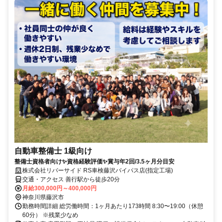
自動車整備士 1級向け
整備士資格者向け✨資格経験評価✨賞与年2回/3.5ヶ月分目安
株式会社リバーサイド RS車検藤沢バイパス店(指定工場)
交通・アクセス 善行駅から徒歩20分
月給300,000円～400,000円
神奈川県藤沢市
勤務時間詳細 総労働時間：1ヶ月あたり173時間 8:30〜19:00（休憩
60分） ※残業少なめ