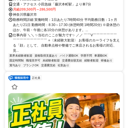
交通・アクセス 小田急線「藤沢本町駅」より車7分
月給209,500円～286,500円
神奈川県藤沢市
勤務時間詳細 実働時間：1日あたり7時間40分 平均勤務日数：1ヶ月
あたり21日 勤務時間：8:30～17:30 (休憩時間 1時間20分) ※昼休憩の
ほか、午前・午後に各10分の休憩があります。...
仕事内容 ＼＼ ✨当社のここが魅力です✨ ／／ ￣￣V￣￣￣￣￣￣￣
￣￣￣￣￣￣￣￣￣￣ ⭐〈未経験大歓迎〉 お客様のカーライフを支え
る「顔」として、 自動車点検や整備でご来店されるお客様の対応、
見...
業界未経験者歓迎
資格取得支援あり
バイク通勤OK
学歴不問
車通勤OK
固定時間制
職場見学可
未経験者歓迎
交通費全額支給
経験者歓迎
研修あり
賞与あり
ブランクOK
交通費支給
社割あり
正社員