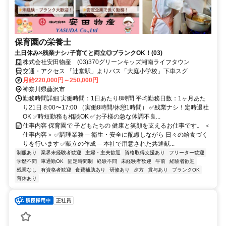
保育園の栄養士
土日休み×残業ナシ♪子育てと両立◎ブランクOK！(03)
株式会社安田物産 (03)370グリーンキッズ湘南ライフタウン
交通・アクセス 「辻堂駅」よりバス「大庭小学校」下車スグ
月給220,000円～250,000円
神奈川県藤沢市
勤務時間詳細 実働時間：1日あたり8時間 平均勤務日数：1ヶ月あた
り21日 8:00〜17:00 （実働8時間/休憩1時間） ✅残業ナシ！定時退社
OK ✅時短勤務も相談OK ✅お子様の急な体調不良...
仕事内容 保育園で 子どもたちの 健康と笑顔を支えるお仕事です。 ＜
仕事内容＞ ✅調理業務 ─ 衛生・安全に配慮しながら 日々の給食づく
りを行います ✅献立の作成 ─ 本社で用意された共通献...
制服あり
業界未経験者歓迎
主婦・主夫歓迎
資格取得支援あり
フリーター歓迎
学歴不問
車通勤OK
固定時間制
経験不問
未経験者歓迎
午前
経験者歓迎
残業なし
有資格者歓迎
食費補助あり
研修あり
夕方
賞与あり
ブランクOK
育休あり
正社員