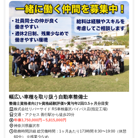
幅広い車種を取り扱う自動車整備士
整備士資格者向け✨資格経験評価✨賞与年2回/3.5ヶ月分目安
株式会社リバーサイド RS車検藤沢バイパス店(指定工場)
交通・アクセス 善行駅から徒歩20分
年俸3,750,000円～5,815,000円
神奈川県藤沢市
勤務時間詳細 総労働時間：1ヶ月あたり173時間 8:30〜19:00（休憩
60分） ※残業少なめ