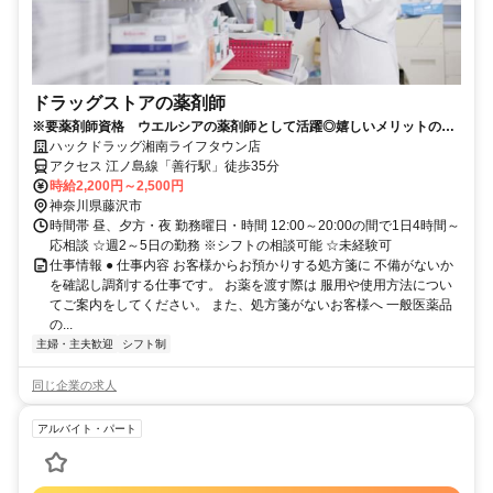
ドラッグストアの薬剤師
※要薬剤師資格 ウエルシアの薬剤師として活躍◎嬉しいメリットの多
いパートスタッフ大募集！
ハックドラッグ湘南ライフタウン店
アクセス 江ノ島線「善行駅」徒歩35分
時給2,200円～2,500円
神奈川県藤沢市
時間帯 昼、夕方・夜 勤務曜日・時間 12:00～20:00の間で1日4時間～
応相談 ☆週2～5日の勤務 ※シフトの相談可能 ☆未経験可
仕事情報 ● 仕事内容 お客様からお預かりする処方箋に 不備がないか
を確認し調剤する仕事です。 お薬を渡す際は 服用や使用方法につい
てご案内をしてください。 また、処方箋がないお客様へ 一般医薬品
の...
主婦・主夫歓迎
シフト制
同じ企業の求人
アルバイト・パート