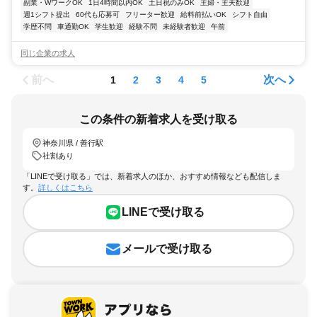
副業・WワークOK
1日4時間以内OK
土日祝のみOK
主婦・主夫歓迎
週1シフト提出
60代も応募可
フリーター歓迎
給料前払いOK
シフト自由
学歴不問
車通勤OK
学生歓迎
経験不問
未経験者歓迎
午前
同じ企業の求人
前へ
次へ
1
2
3
4
5
この条件の新着求人を受け取る
神奈川県 / 善行駅
社割あり
「LINEで受け取る」では、新着求人のほか、おすすめ情報なども配信しま
す。
詳しくはこちら
LINEで受け取る
メールで受け取る