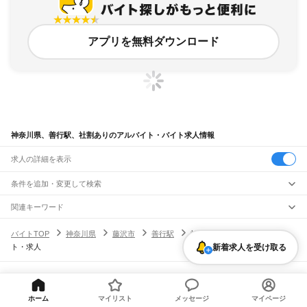
アプリを無料ダウンロード
神奈川県、善行駅、社割ありのアルバイト・バイト求人情報
求人の詳細を表示
条件を追加・変更して検索
市区町村を追加・変更
関連キーワード
完全在宅ワーク 全国
シール貼り 在宅
現在地周辺
ガチャガチャ
犬カフェ
神奈川県
駅を追加・変更
バイトTOP
神奈川県
藤沢市
善行駅
社割ありのアルバイト・バイ
神奈川県
すべて
新着求人を受け取る
ト・求人
横浜市
すべて
職種を追加・変更
JR東海道本線(東京～熱海)
鶴見区
神奈川区
西区
中区
南区
保土ケ谷区
磯子区
金沢区
港北区
戸塚区
港南区
川崎駅
横浜駅
戸塚駅
大船駅
藤沢駅
辻堂駅
茅ケ崎駅
平塚駅
大磯駅
二宮駅
国府津駅
飲食・フードサービス
旭区
緑区
瀬谷区
栄区
泉区
青葉区
都筑区
特徴を追加・変更
鴨宮駅
小田原駅
早川駅
根府川駅
真鶴駅
湯河原駅
飲食・フードサービス
すべて
ヘルプ・お問い合わせ
サイトマップ
利用規約・プライバシーポリシー
川崎市
すべて
ホールスタッフ
キッチンスタッフ
皿洗い・洗い場
精肉・鮮魚加工
給食調理
人気
[企業]求人広告の掲載相談
JR南武線
ホーム
マイリスト
メッセージ
マイページ
川崎区
幸区
中原区
高津区
多摩区
宮前区
麻生区
雇用形態を追加・変更
パン屋（ベーカリー）
フードカウンター販売員
バー（BAR）・バーテンダー
日払いOK
高校生歓迎
学生歓迎
深夜の仕事
髪型・髪色自由
ひげOK
ネイルOK