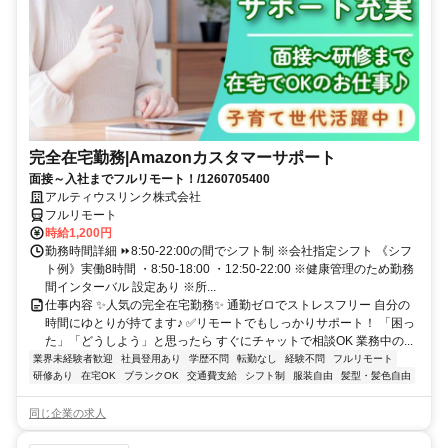
完全在宅勤務|Amazonカスタマーサポート
面接～入社までフルリモート！/1260705400
アルティウスリンク株式会社
フルリモート
時給1,200円
勤務時間詳細 ⏩8:50-22:00の間でシフト制 ※会社指定シフト 《シフ
ト例》実働8時間 ・8:50-18:00 ・12:50-22:00 ※健康管理のため勤務
間インターバル 設定あり ※所...
仕事内容 ✨人気の完全在宅勤務✨ 通勤ゼロでストレスフリー 自分の
時間にゆとりが持てます♪ ✅リモートでもしっかりサポート！ 「困っ
た」「どうしよう」と思ったら すぐにチャットで相談OK 業務中の...
業界未経験者歓迎
社員登用あり
学歴不問
転勤なし
経験不問
フルリモート
研修あり
在宅OK
ブランクOK
交通費支給
シフト制
服装自由
髪型・髪色自由
同じ企業の求人