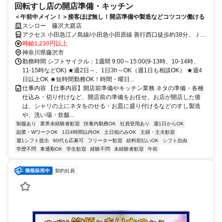
回転すし店の開店準備・キッチン
＜午前中メイン！＞接客ほぼ無し！開店準備や製造などコツコツ働ける
スシロー 藤沢大庭店
アクセス 小田急江ノ島線/小田急小田原線 善行西口徒歩約38分、ＪＲ
東海道本線 辻堂北口徒歩約41分、小田急江ノ島線/小田急小田原線 藤
時給1,230円以上
沢本町徒歩約39分
神奈川県藤沢市
勤務時間 シフトサイクル：1週間 9:00～15:00(9-13時、10-14時、
11-15時などOK) ★週2日～、1日3h～OK（週1日も相談OK） ★週4
日以上OK ★短時間勤務OK！時間・曜日...
仕事内容 【仕事内容】開店前準備やキッチン業務 ネタの準備・各種
仕込み・切り付けなど、開店前の準備をお任せ。お店が開店した後
は、シャリの上にネタをのせる・お皿に盛り付けるなどのすし製造
や、洗い場・炊飯...
制服あり
業界未経験者歓迎
扶養内勤務OK
社員登用あり
週1日からOK
副業・WワークOK
1日4時間以内OK
土日祝のみOK
主婦・主夫歓迎
週1シフト提出
60代も応募可
フリーター歓迎
給料前払いOK
シフト自由
学歴不問
車通勤OK
学生歓迎
経験不問
未経験者歓迎
午前
契約社員