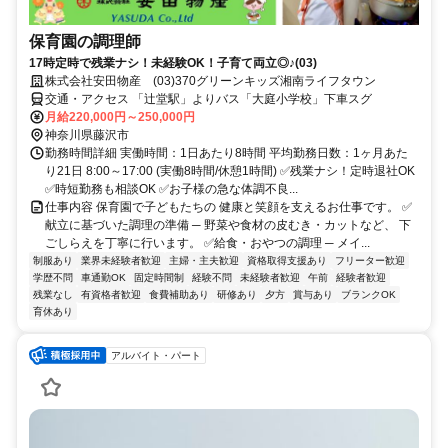
保育園の調理師
17時定時で残業ナシ！未経験OK！子育て両立◎♪(03)
株式会社安田物産 (03)370グリーンキッズ湘南ライフタウン
交通・アクセス 「辻堂駅」よりバス「大庭小学校」下車スグ
月給220,000円～250,000円
神奈川県藤沢市
勤務時間詳細 実働時間：1日あたり8時間 平均勤務日数：1ヶ月あた
り21日 8:00～17:00 (実働8時間/休憩1時間) ✅残業ナシ！定時退社OK
✅時短勤務も相談OK ✅お子様の急な体調不良...
仕事内容 保育園で子どもたちの 健康と笑顔を支えるお仕事です。 ✅
献立に基づいた調理の準備 ─ 野菜や食材の皮むき・カットなど、 下
ごしらえを丁寧に行います。 ✅給食・おやつの調理 ─ メイ...
制服あり
業界未経験者歓迎
主婦・主夫歓迎
資格取得支援あり
フリーター歓迎
学歴不問
車通勤OK
固定時間制
経験不問
未経験者歓迎
午前
経験者歓迎
残業なし
有資格者歓迎
食費補助あり
研修あり
夕方
賞与あり
ブランクOK
育休あり
アルバイト・パート