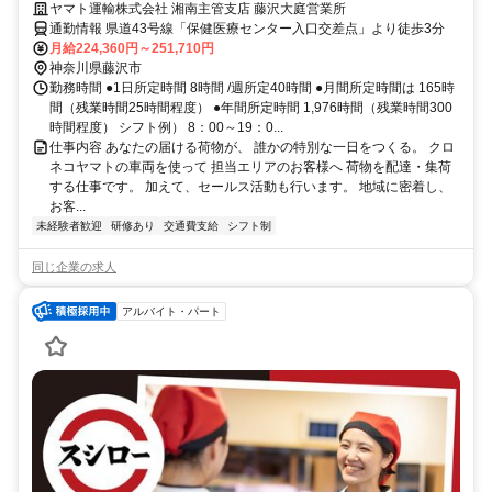
は収入も休日も充実
ヤマト運輸株式会社 湘南主管支店 藤沢大庭営業所
通勤情報 県道43号線「保健医療センター入口交差点」より徒歩3分
月給224,360円～251,710円
神奈川県藤沢市
勤務時間 ●1日所定時間 8時間 /週所定40時間 ●月間所定時間は 165時
間（残業時間25時間程度） ●年間所定時間 1,976時間（残業時間300
時間程度） シフト例） 8：00～19：0...
仕事内容 あなたの届ける荷物が、 誰かの特別な一日をつくる。 クロ
ネコヤマトの車両を使って 担当エリアのお客様へ 荷物を配達・集荷
する仕事です。 加えて、セールス活動も行います。 地域に密着し、
お客...
未経験者歓迎
研修あり
交通費支給
シフト制
同じ企業の求人
アルバイト・パート