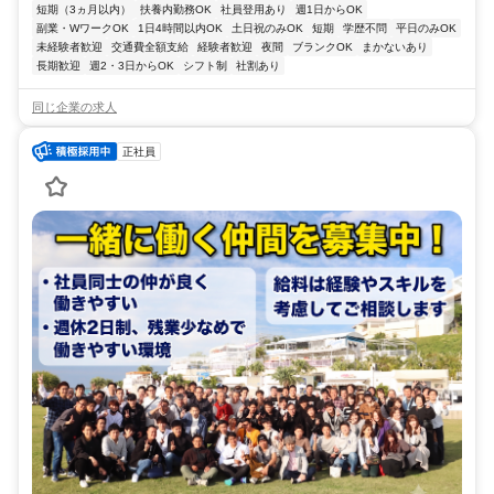
短期（3ヵ月以内）
扶養内勤務OK
社員登用あり
週1日からOK
副業・WワークOK
1日4時間以内OK
土日祝のみOK
短期
学歴不問
平日のみOK
未経験者歓迎
交通費全額支給
経験者歓迎
夜間
ブランクOK
まかないあり
長期歓迎
週2・3日からOK
シフト制
社割あり
同じ企業の求人
正社員