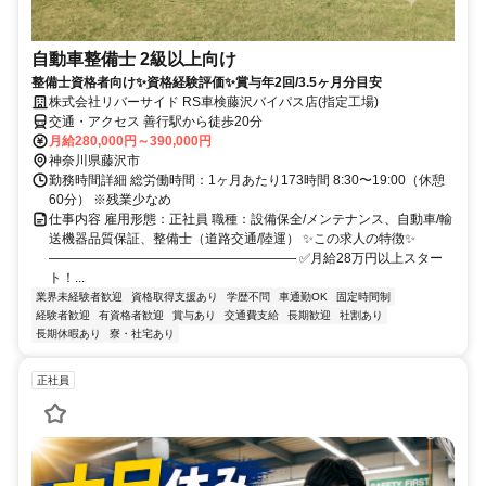
自動車整備士 2級以上向け
整備士資格者向け✨資格経験評価✨賞与年2回/3.5ヶ月分目安
株式会社リバーサイド RS車検藤沢バイパス店(指定工場)
交通・アクセス 善行駅から徒歩20分
月給280,000円～390,000円
神奈川県藤沢市
勤務時間詳細 総労働時間：1ヶ月あたり173時間 8:30〜19:00（休憩
60分） ※残業少なめ
仕事内容 雇用形態：正社員 職種：設備保全/メンテナンス、自動車/輸
送機器品質保証、整備士（道路交通/陸運） ✨この求人の特徴✨
――――――――――――――――――― ✅月給28万円以上スター
ト！...
業界未経験者歓迎
資格取得支援あり
学歴不問
車通勤OK
固定時間制
経験者歓迎
有資格者歓迎
賞与あり
交通費支給
長期歓迎
社割あり
長期休暇あり
寮・社宅あり
正社員