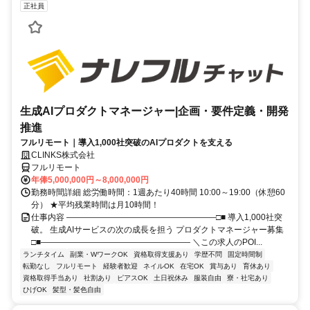
正社員
生成AIプロダクトマネージャー|企画・要件定義・開発
推進
フルリモート｜導入1,000社突破のAIプロダクトを支える
CLINKS株式会社
フルリモート
年俸5,000,000円～8,000,000円
勤務時間詳細 総労働時間：1週あたり40時間 10:00～19:00（休憩60
分） ★平均残業時間は月10時間！
仕事内容 ――――――――――――――――――□■ 導入1,000社突
破。 生成AIサービスの次の成長を担う プロダクトマネージャー募集
□■―――――――――――――――――― ＼この求人のPOI...
ランチタイム
副業・WワークOK
資格取得支援あり
学歴不問
固定時間制
転勤なし
フルリモート
経験者歓迎
ネイルOK
在宅OK
賞与あり
育休あり
資格取得手当あり
社割あり
ピアスOK
土日祝休み
服装自由
寮・社宅あり
ひげOK
髪型・髪色自由