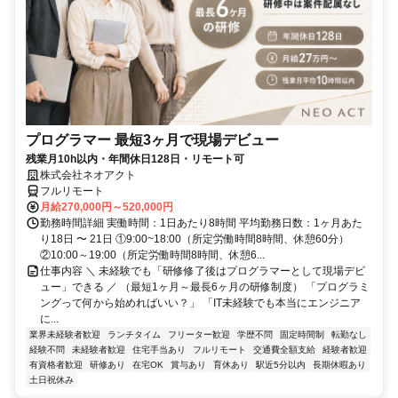
プログラマー 最短3ヶ月で現場デビュー
残業月10h以内・年間休日128日・リモート可
株式会社ネオアクト
フルリモート
月給270,000円～520,000円
勤務時間詳細 実働時間：1日あたり8時間 平均勤務日数：1ヶ月あた
り18日 〜 21日 ①9:00~18:00（所定労働時間8時間、休憩60分）
②10:00～19:00（所定労働時間8時間、休憩6...
仕事内容 ＼ 未経験でも「研修修了後はプログラマーとして現場デビ
ュー」できる ／ （最短1ヶ月～最長6ヶ月の研修制度） 「プログラミ
ングって何から始めればいい？」 「IT未経験でも本当にエンジニア
に...
業界未経験者歓迎
ランチタイム
フリーター歓迎
学歴不問
固定時間制
転勤なし
経験不問
未経験者歓迎
住宅手当あり
フルリモート
交通費全額支給
経験者歓迎
有資格者歓迎
研修あり
在宅OK
賞与あり
育休あり
駅近5分以内
長期休暇あり
土日祝休み