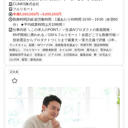
CLINKS株式会社
フルリモート
年俸5,000,000円～8,000,000円
勤務時間詳細 総労働時間：1週あたり40時間 10:00～19:00（休憩60
分） ★平均残業時間は月10時間！
仕事内容 ＼この求人のPOINT／ ✅生成AIプロダクトの新規開発・
MVP開発に携われる ✅100％フルリモート！全国どこでも勤務可能 ✅
技術選定からプロダクトづくりまで裁量大 ✅実力主義で評価（1年...
ランチタイム
副業・WワークOK
資格取得支援あり
学歴不問
固定時間制
転勤なし
フルリモート
経験者歓迎
ネイルOK
在宅OK
賞与あり
育休あり
資格取得手当あり
社割あり
ピアスOK
土日祝休み
服装自由
寮・社宅あり
ひげOK
髪型・髪色自由
正社員