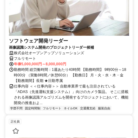
ソフトウェア開発リーダー
画像認識システム開発のプロジェクトリーダー候補
株式会社オープンアップソリューションズ
フルリモート
年俸5,000,000円～8,000,000円
勤務時間 総労働時間：1週あたり40時間 【勤務時間】 9時00分～18
時00分 （実働8時間／休憩60分） 【勤務日】 月・火・水・木・金
【勤務期間】長期 ★日勤専属
仕事内容 ＜＜仕事内容＞＞ 自動車業界で最も注目されている
「ADAS（先進運転支援システム）」向けのカメラ製品。 そこに搭載
される画像認識アルゴリズムを開発するプロジェクトにおいて、機能
開発の推進およ...
学歴不問
固定時間制
フルリモート
ネイルOK
交通費支給
服装自由
正社員