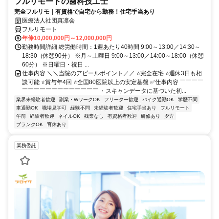
フルリモートの歯科技工士
完全フルリモ｜有資格で自宅から勤務！住宅手当あり
医療法人社団真凛会
フルリモート
年俸10,000,000円～12,000,000円
勤務時間詳細 総労働時間：1週あたり40時間 9:00～13:00／14:30～
18:30（休憩90分） ※月～土曜日 9:00～13:00／14:00～18:00（休憩
60分） ※日曜日・祝日 ...
仕事内容 ＼＼当院のアピールポイント／／ ⭐完全在宅 ⭐週休3日も相
談可能 ⭐賞与年4回 ⭐全国80医院以上の安定基盤 ✅仕事内容 ￣￣￣￣
￣￣￣￣￣￣￣￣￣￣￣￣￣ ・スキャンデータに基づいた初...
業界未経験者歓迎
副業・WワークOK
フリーター歓迎
バイク通勤OK
学歴不問
車通勤OK
職場見学可
経験不問
未経験者歓迎
住宅手当あり
フルリモート
午前
経験者歓迎
ネイルOK
残業なし
有資格者歓迎
研修あり
夕方
ブランクOK
育休あり
業務委託