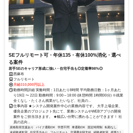
SEフルリモート可・年休135・有休100%消化・選べ
る案件
若手SEのキャリア形成に強い・住宅手当も◎定着率98%◎
西麻布
フルリモート
月給310,000円以上
勤務時間詳細 実働時間：1日あたり8時間 平均勤務日数：1ヶ月あた
り19日 〜 22日 勤務時間：9:00～18:00 (休憩時間 1時間00分) ※残業
全くなし・たくさん残業がしたいなど、社員の...
仕事内容 ★システム開発案件中心の業務内容です。 大手上場企業、
優良企業のプロジェクト先にて、業務システムやWEBアプリの開発
案件をご担当頂きます。 ★幅広い分野に携わることができます！ 社
員の志向...
資格取得支援あり
バイク通勤OK
学歴不問
車通勤OK
固定時間制
転勤なし
未経験者歓迎
住宅手当あり
フルリモート
交通費全額支給
経験者歓迎
残業なし