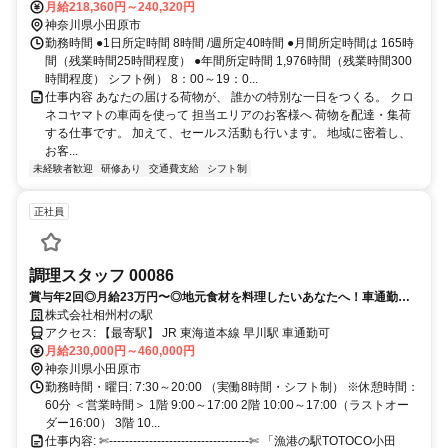
月給218,360円～240,320円
神奈川県小田原市
勤務時間 ●1日所定時間 8時間 /週所定40時間 ●月間所定時間は 165時
間（残業時間25時間程度） ●年間所定時間 1,976時間（残業時間300
時間程度） シフト例） 8：00～19：0...
仕事内容 あなたの届ける荷物が、 誰かの特別な一日をつくる。 クロ
ネコヤマトの車両を使って 担当エリアのお客様へ 荷物を配達・集荷
する仕事です。 加えて、セールス活動も行います。 地域に密着し、
お客...
未経験者歓迎
研修あり
交通費支給
シフト制
正社員
調理スタッフ 00086
賞与年2回◎月給23万円〜◎地元食材を料理したいあなたへ！車通勤
OK◎
株式会社相州村の駅
アクセス: 【最寄駅】 JR 東海道本線 早川駅 車通勤可
月給230,000円～460,000円
神奈川県小田原市
勤務時間・曜日: 7:30～20:00 （実働8時間・シフト制） ※休憩時間：
60分 ＜営業時間＞ 1階 9:00～17:00 2階 10:00～17:00（ラストオー
ダー16:00） 3階 10...
仕事内容: ✄-----------------------------------✄ 「漁港の駅TOTOCO小田