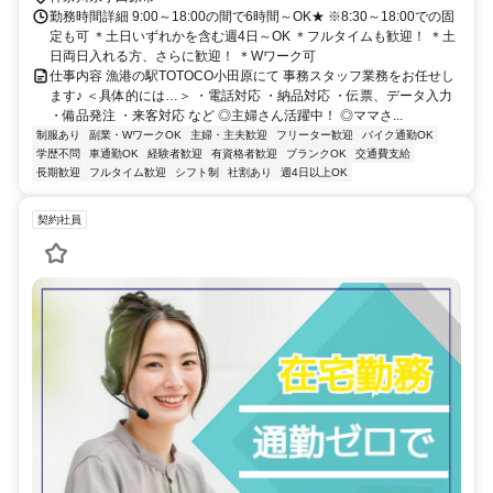
勤務時間詳細 9:00～18:00の間で6時間～OK★ ※8:30～18:00での固
定も可 ＊土日いずれかを含む週4日～OK ＊フルタイムも歓迎！ ＊土
日両日入れる方、さらに歓迎！ ＊Wワーク可
仕事内容 漁港の駅TOTOCO小田原にて 事務スタッフ業務をお任せし
ます♪ ＜具体的には…＞ ・電話対応 ・納品対応 ・伝票、データ入力
・備品発注 ・来客対応 など ◎主婦さん活躍中！ ◎ママさ...
制服あり
副業・WワークOK
主婦・主夫歓迎
フリーター歓迎
バイク通勤OK
学歴不問
車通勤OK
経験者歓迎
有資格者歓迎
ブランクOK
交通費支給
長期歓迎
フルタイム歓迎
シフト制
社割あり
週4日以上OK
契約社員