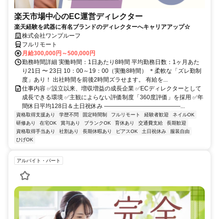
楽天市場中心のEC運営ディレクター
楽天経験を武器に有名ブランドのディレクターへキャリアアップ☆
株式会社ワンプルーフ
フルリモート
月給300,000円～500,000円
勤務時間詳細 実働時間：1日あたり8時間 平均勤務日数：1ヶ月あた
り21日 〜 23日 10：00～19：00（実働8時間） ＊柔軟な「ズレ勤制
度」あり！ 出社時間を前後2時間ズラせます。 有給を...
仕事内容 ✅設立以来、増収増益の成長企業 ✅ECディレクターとして
成長できる環境 ✅主観によらない評価制度「360度評価」を採用 ✅年
間休日平均128日＆土日祝休み ―――――――――――――...
資格取得支援あり
学歴不問
固定時間制
フルリモート
経験者歓迎
ネイルOK
研修あり
在宅OK
賞与あり
ブランクOK
育休あり
交通費支給
長期歓迎
資格取得手当あり
社割あり
長期休暇あり
ピアスOK
土日祝休み
服装自由
ひげOK
アルバイト・パート