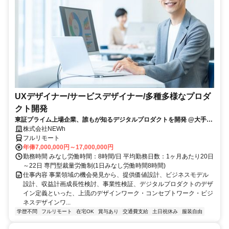
UXデザイナー/サービスデザイナー/多種多様なプロダ
クト開発
東証プライム上場企業、誰もが知るデジタルプロダクトを開発 @大手町
駅
株式会社NEWh
フルリモート
年俸7,000,000円～17,000,000円
勤務時間 みなし労働時間：8時間/日 平均勤務日数：1ヶ月あたり20日
～22日 専門型裁量労働制(1日みなし労働時間8時間)
仕事内容 事業領域の機会発見から、提供価値設計、ビジネスモデル
設計、収益計画成長性検討、事業性検証、デジタルプロダクトのデザ
イン定義といった、上流のデザインワーク・コンセプトワーク・ビジ
ネスデザインワ...
学歴不問
フルリモート
在宅OK
賞与あり
交通費支給
土日祝休み
服装自由