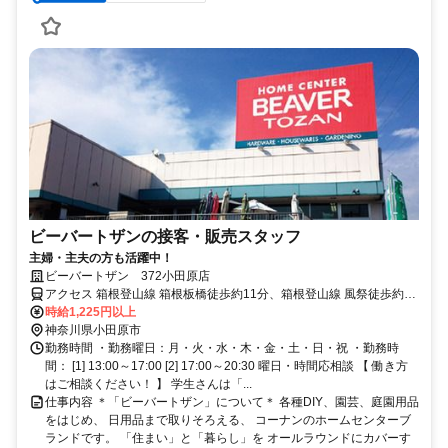
ビーバートザンの接客・販売スタッフ
主婦・主夫の方も活躍中！
ビーバートザン 372小田原店
アクセス 箱根登山線 箱根板橋徒歩約11分、箱根登山線 風祭徒歩約19
分、ＪＲ東海道本線 早川徒歩約22分
時給1,225円以上
神奈川県小田原市
勤務時間 ・勤務曜日：月・火・水・木・金・土・日・祝 ・勤務時
間： [1] 13:00～17:00 [2] 17:00～20:30 曜日・時間応相談 【 働き方
はご相談ください！ 】 学生さんは「...
仕事内容 ＊「ビーバートザン」について＊ 各種DIY、園芸、庭園用品
をはじめ、 日用品まで取りそろえる、 コーナンのホームセンターブ
ランドです。 「住まい」と「暮らし」を オールラウンドにカバーす