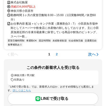
市/knt_logi00169
株式会社鮑屋
月給234,000円以上
神奈川県小田原市
勤務時間 1ヶ月の変形労働制 6:00～15:00（1日実働8時間／休憩60
分）
お仕事内容 配送＋ピッキング作業（業務割合3：7） 小田原魚市場仲
卸としてスーパーや飲食店に水産物の卸しをしております。主に小田
原漁港近郊の冷凍冷蔵倉庫に保管している商品や鮮魚のピッキング、
スーパー飲...
変形労働時間制
車通勤OK
固定時間制
未経験者歓迎
社会保険完備
交通費支給
食事補助あり
前へ
次へ
1
2
この条件の新着求人を受け取る
神奈川県 / 早川駅
社割あり
「LINEで受け取る」では、新着求人のほか、おすすめ情報なども配信しま
す。
詳しくはこちら
LINEで受け取る