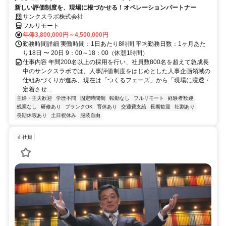
新しい評価制度を、現場に根づかせる！オペレーションパートナー
サンクスラボ株式会社
フルリモート
年俸3,800,000円～4,500,000円
勤務時間詳細 実働時間：1日あたり8時間 平均勤務日数：1ヶ月あた
り18日 〜 20日 9：00～18：00（休憩1時間）
仕事内容 年間200名以上の採用を行い、社員数800名を超えて急成長
中のサンクスラボでは、人事評価制度をはじめとした人事企画領域の
仕組みづくりが進み、現在は「つくるフェーズ」から「現場に浸透・
定着させ...
主婦・主夫歓迎
学歴不問
固定時間制
転勤なし
フルリモート
経験者歓迎
残業なし
研修あり
ブランクOK
育休あり
交通費支給
長期歓迎
社割あり
長期休暇あり
土日祝休み
服装自由
正社員