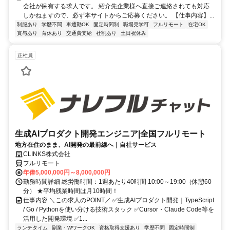
会社が保有する求人です。 紹介先企業様へ直接ご連絡されても対応
しかねますので、必ず本サイトからご応募ください。 【仕事内容】...
制服あり
学歴不問
車通勤OK
固定時間制
職場見学可
フルリモート
在宅OK
賞与あり
育休あり
交通費支給
社割あり
土日祝休み
正社員
生成AIプロダクト開発エンジニア|全国フルリモート
地方在住のまま、AI開発の最前線へ｜自社サービス
CLINKS株式会社
フルリモート
年俸5,000,000円～8,000,000円
勤務時間詳細 総労働時間：1週あたり40時間 10:00～19:00（休憩60
分） ★平均残業時間は月10時間！
仕事内容 ＼この求人のPOINT／ ✅生成AIプロダクト開発｜TypeScript
/ Go / Pythonを使い分ける技術スタック ✅Cursor・Claude Code等を
活用した開発環境 ✅1...
ランチタイム
副業・WワークOK
資格取得支援あり
学歴不問
固定時間制