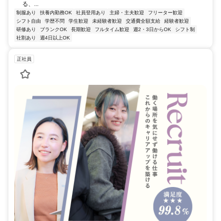
る、...
制服あり
扶養内勤務OK
社員登用あり
主婦・主夫歓迎
フリーター歓迎
シフト自由
学歴不問
学生歓迎
未経験者歓迎
交通費全額支給
経験者歓迎
研修あり
ブランクOK
長期歓迎
フルタイム歓迎
週2・3日からOK
シフト制
社割あり
週4日以上OK
正社員