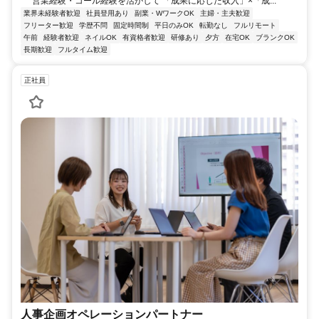
営業経験・コール経験を活かして 「成果に応じた収入」×「成...
業界未経験者歓迎
社員登用あり
副業・WワークOK
主婦・主夫歓迎
フリーター歓迎
学歴不問
固定時間制
平日のみOK
転勤なし
フルリモート
午前
経験者歓迎
ネイルOK
有資格者歓迎
研修あり
夕方
在宅OK
ブランクOK
長期歓迎
フルタイム歓迎
正社員
人事企画オペレーションパートナー