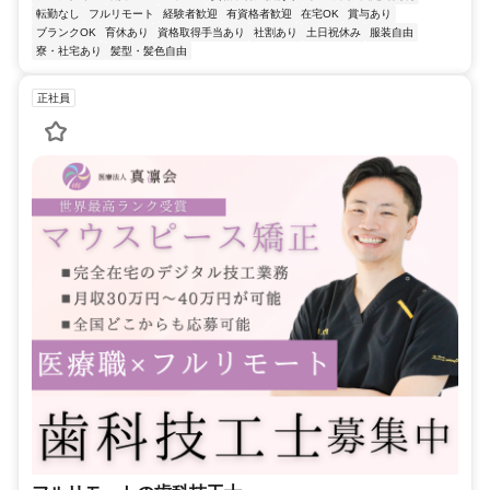
転勤なし
フルリモート
経験者歓迎
有資格者歓迎
在宅OK
賞与あり
ブランクOK
育休あり
資格取得手当あり
社割あり
土日祝休み
服装自由
寮・社宅あり
髪型・髪色自由
正社員