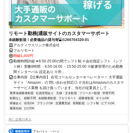
リモート勤務|通販サイトのカスタマーサポート
未経験歓迎！必要備品の貸与有💻/1260704320-01
アルティウスリンク株式会社
フルリモート
時給1,400円
勤務時間詳細 ⏩6:50-25:00の間でシフト制 ※会社指定シフト 《シフ
ト例》実働8時間 ・6:50-16:00 ・15:50-25:00 ※健康管理のため勤務
間インターバル 設定あり ※所...
仕事内容 【仕事内容】 在宅コールセンターオペレーター！ 大手通販
サイト「Amazon」の 問い合わせ対応◎ ※当社はAmazonのカスタマ
ーサービス業務 を請け負っています。当社の従業員として ...
業界未経験者歓迎
社員登用あり
主婦・主夫歓迎
フリーター歓迎
学歴不問
転勤なし
経験不問
未経験者歓迎
フルリモート
経験者歓迎
ネイルOK
研修あり
在宅OK
ブランクOK
交通費支給
長期歓迎
シフト制
ピアスOK
服装自由
ひげOK
同じ企業の求人
アルバイト・パート