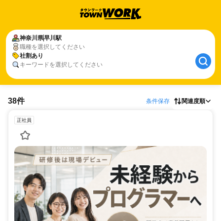
神奈川県
早川駅
職種を選択してください
社割あり
キーワードを選択してください
38件
条件保存
関連度順
正社員