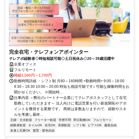
完全在宅・テレフォンアポインター
テレアポ経験者◇時短相談可能◇土日祝休み◇20～39歳活躍中
企業オフィス
フルリモート
時給1,500円～1,700円
勤務時間詳細 ・シフト制 月80～160時間 <勤務時間> 9:00～18:00
9:30～18:30 10:00～20:00 時短も相談可能です♪ 可能な稼働時間をお
聞かせください。 ※開始時...
仕事内容 ～弊社のパートナー企業にてテレアポスタッフとして在宅
勤務していただきます～ 法人向けに電話営業を行い新規開拓やアポ
イントを獲得する業務です。 商材は多数ありますので、経験やスキ
ルを考慮し最終...
主婦・主夫歓迎
フリーター歓迎
学歴不問
即日勤務OK
フルリモート
経験者歓迎
ネイルOK
在宅OK
長期歓迎
シフト制
ピアスOK
服装自由
友達と応募OK
髪型・髪色自由