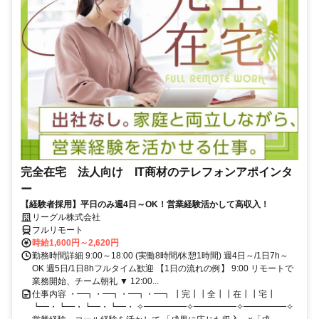
完全在宅 法人向け IT商材のテレフォンアポインタ
ー
【経験者採用】平日のみ週4日～OK！営業経験活かして高収入！
リーグル株式会社
フルリモート
時給1,600円～2,620円
勤務時間詳細 9:00～18:00 (実働8時間/休憩1時間) 週4日～/1日7h～
OK 週5日/1日8hフルタイム歓迎 【1日の流れの例】 9:00 リモートで
業務開始、チーム朝礼 ▼ 12:00...
仕事内容 ・━┓・━┓・━┓・━┓ ┃完┃┃全┃┃在┃┃宅┃
┗━・┗━・┗━・┗━・ ✧━━━━━✧━━━━━✧━━━━━✧