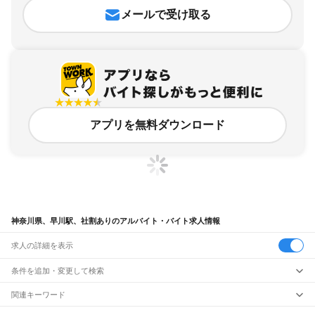
メールで受け取る
アプリを無料ダウンロード
神奈川県、早川駅、社割ありのアルバイト・バイト求人情報
求人の詳細を表示
条件を追加・変更して検索
市区町村を追加・変更
関連キーワード
完全在宅ワーク 全国
シール貼り 在宅
現在地周辺
ガチャガチャ
犬カフェ
神奈川県