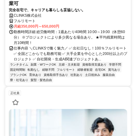
業可
完全在宅で、キャリアも暮らしも妥協しない。
CLINKS株式会社
フルリモート
月給350,000円～650,000円
勤務時間詳細 総労働時間：1週あたり40時間 10:00～19:00（休憩60
分） ※プロジェクトにより多少異なる場合あり。 ★平均残業時間は
月10時間！
仕事内容 ＼CLINKSで働く魅力／ ✅ 出社日なし！100％フルリモート
✅ 全国どこからでも勤務可能 ✅ 大手企業を中心とした200社以上のプ
ロジェクト ✅ 自社開発・生成AI関連プロジェクトあ...
ランチタイム
副業・WワークOK
主婦・主夫歓迎
資格取得支援あり
学歴不問
固定時間制
転勤なし
経験不問
フルリモート
経験者歓迎
在宅OK
賞与あり
ブランクOK
育休あり
資格取得手当あり
社割あり
土日祝休み
服装自由
寮・社宅あり
髪型・髪色自由
正社員