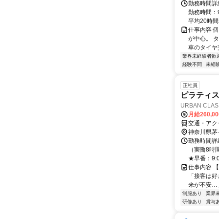
勤務時間詳細
勤務時間：9
平均20時間程 
仕事内容 
が中心。 
車のタイヤ
業界未経験者歓
経験不問
未経
正社員
ピラティ
URBAN CLAS
月給260,0
交通・アク
神奈川県茅
勤務時間詳細
（実働8時
★早番：9:00
仕事内容 【
「接客は好
来が不安…」
制服あり
業界
研修あり
賞与