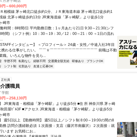
h ラスカ茅ヶ崎店
00円～600,000円
ＪＲ相模線 茅ヶ崎北口徒歩約1分、ＪＲ東海道本線 茅ヶ崎北口徒歩約1
模線 北茅ヶ崎徒歩約13分 JR東海道線「茅ヶ崎駅」より徒歩1分
ヶ崎市
働時間：8時間/日 平均勤務日数：1ヶ月あたり21日 9:30～21:30(シフ
時間) （シフト例）10：30～19：30／12：00～21：00 ＜1日の流れ
..
STAFFインタビュー】 ＜プロフィール＞ 24歳・女性／中途入社3年目
に携わる仕事がしたい。 ￣￣Ｖ￣￣￣￣￣￣￣￣￣￣￣￣￣ 前職は不動
業職。いろんな物件を見ら...
迎
学歴不問
転勤なし
経験不問
交通費全額支給
研修あり
ブランクOK
り
シフト制
社割あり
友達と応募OK
正社員
の介護職員
イ学館
30円～258,130円
R東海道・相模線「茅ケ崎駅」より徒歩5分 ■住 所 神奈川県 茅ヶ崎
市 元町3-17秋田屋ﾋﾞﾙ3F ■アクセス JR東海道・相模線「茅ケ崎駅」より徒歩5分
ヶ崎市
 週5日以上 【勤務時間】 週5日以上／シフト制 8:00～19:00の間の8
勤務 訪問介護経験必須 １次面接：支店（藤沢市南藤沢）２次面接：就
います お気軽にお...
訪問介護 介護職員 【雇用形態】 正社員