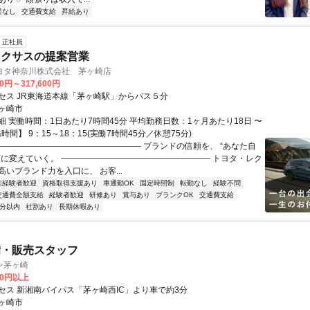
業なし
交通費支給
昇給あり
正社員
レクサスの提案営業
ヨタ神奈川株式会社 茅ヶ崎店
00円～317,600円
セス JR東海道本線「茅ヶ崎駅」からバス５分
ヶ崎市
細 実働時間：1日あたり7時間45分 平均勤務日数：1ヶ月あたり18日 〜
務時間】 9：15～18：15(実働7時間45分／休憩75分)
―――――――――――――――――― ブランドの信頼を、 “あなた自
頼に変えていく。 ―――――――――――――――――― トヨタ・レク
いブランド力を入口に、 お客...
未経験者歓迎
資格取得支援あり
車通勤OK
固定時間制
転勤なし
経験不問
交通費全額支給
経験者歓迎
研修あり
賞与あり
ブランクOK
交通費支給
5分以内
社割あり
長期休暇あり
備・販売スタッフ
ン茅ヶ崎
00円以上
セス 新湘南バイパス「茅ヶ崎西IC」より車で約3分
ヶ崎市