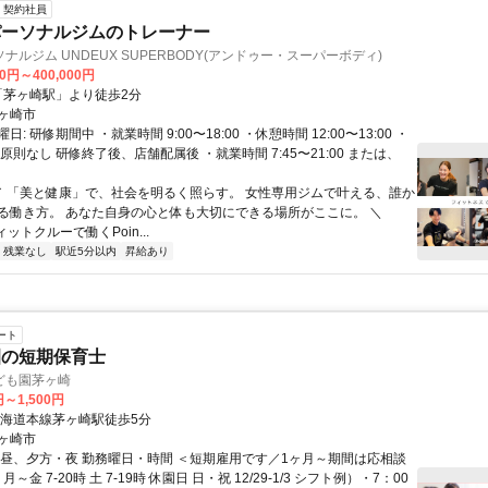
契約社員
パーソナルジムのトレーナー
ナルジム UNDEUX SUPERBODY(アンドゥー・スーパーボディ)
00円～400,000円
クセス: 「茅ヶ崎駅」より徒歩2分
ヶ崎市
: 研修期間中 ・就業時間 9:00〜18:00 ・休憩時間 12:00〜13:00 ・
原則なし 研修終了後、店舗配属後 ・就業時間 7:45〜21:00 または、
 ／ 「美と健康」で、社会を明るく照らす。 女性専用ジムで叶える、誰か
る働き方。 あなた自身の心と体も大切にできる場所がここに。 ＼
ットクルーで働くPoin...
残業なし
駅近5分以内
昇給あり
ート
園の短期保育士
ども園茅ヶ崎
円～1,500円
東海道本線茅ヶ崎駅徒歩5分
ヶ崎市
、昼、夕方・夜 勤務曜日・時間 ＜短期雇用です／1ヶ月～期間は応相談
月～金 7-20時 土 7-19時 休園日 日・祝 12/29-1/3 シフト例）・7：00