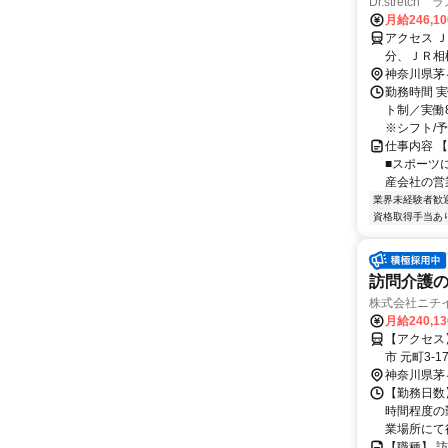
Dr.stretc
月給246,1
アクセス 
分、ＪＲ相
神奈川県茅
勤務時間 実
ト制／実働8
※シフト/予.
仕事内容 【
■スポーツ
産会社の営
業界未経験者歓
資格取得手当あ
訪問介護
株式会社ニチ
月給240,1
【アクセス】 J
神奈川県茅
【勤務日数】
時間程度の
業場所にて行
【職種】 