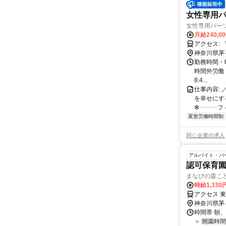
女性専用
女性専用パーソ
月給240,0
ア
神奈川県茅
勤務時間・曜日
時間外労働 
8:4...
仕事内容:
を幸せにす
✼┈┈┈フィ
変形労働時間制
同じ企業の求人
アルバイト・パ
認可保育
まなびの森こ
時給1,330
アクセス 
神奈川県茅
時間帯 朝
＞ 開園時間 