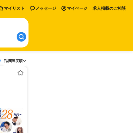
マイリスト
メッセージ
マイページ
求人掲載のご相談
存
関連度順