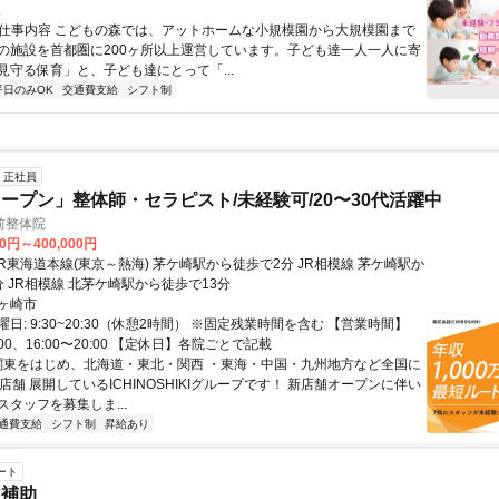
.
● 仕事内容 こどもの森では、アットホームな小規模園から大規模園まで
の施設を首都圏に200ヶ所以上運営しています。子ども達一人一人に寄
見守る保育」と、子ども達にとって「...
平日のみOK
交通費支給
シフト制
正社員
ープン」整体師・セラピスト/未経験可/20〜30代活躍中
前整体院
00円～400,000円
 JR相模線 北茅ケ崎駅から徒歩で13分
ヶ崎市
日: 9:30~20:30（休憩2時間） ※固定残業時間を含む 【営業時間】
4:00、16:00〜20:00 【定休日】各院ごとで記載
 関東をはじめ、北海道・東北・関西 ・東海・中国・九州地方など全国に
店舗 展開しているICHINOSHIKIグループです！ 新店舗オープンに伴い
タッフを募集しま...
通費支給
シフト制
昇給あり
ート
理補助