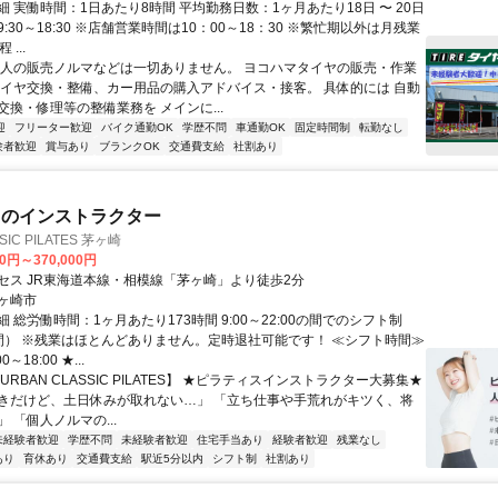
 実働時間：1日あたり8時間 平均勤務日数：1ヶ月あたり18日 〜 20日
:30～18:30 ※店舗営業時間は10：00～18：30 ※繁忙期以外は月残業
...
個人の販売ノルマなどは一切ありません。 ヨコハマタイヤの販売・作業
タイヤ交換・整備、カー用品の購入アドバイス・接客。 具体的には 自動
交換・修理等の整備業務を メインに...
迎
フリーター歓迎
バイク通勤OK
学歴不問
車通勤OK
固定時間制
転勤なし
験者歓迎
賞与あり
ブランクOK
交通費支給
社割あり
スのインストラクター
SIC PILATES 茅ヶ崎
00円～370,000円
セス JR東海道本線・相模線「茅ヶ崎」より徒歩2分
ヶ崎市
 総労働時間：1ヶ月あたり173時間 9:00～22:00の間でのシフト制
間） ※残業はほとんどありません。定時退社可能です！ ≪シフト時間≫
～18:00 ★...
URBAN CLASSIC PILATES】 ★ピラティスインストラクター大募集★
きだけど、土日休みが取れない…」 「立ち仕事や手荒れがキツく、将
 「個人ノルマの...
未経験者歓迎
学歴不問
未経験者歓迎
住宅手当あり
経験者歓迎
残業なし
あり
育休あり
交通費支給
駅近5分以内
シフト制
社割あり