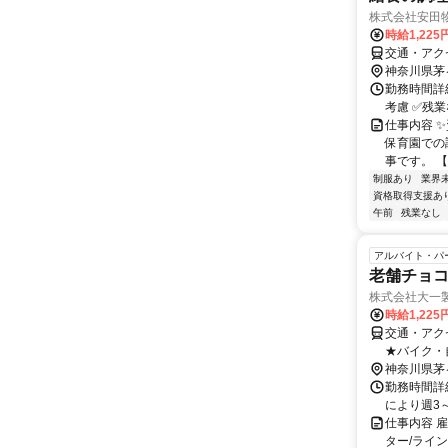
株式会社安田物
時給1,22
交通・アク
神奈川県茅
勤務時間詳細
考慮 ✅残
仕事内容 
保育園での
事です。 【
制服あり
業界
資格取得支援あ
午前
残業なし
アルバイト・パ
老舗チョ
株式会社大一
時給1,225
交通・アク
★バイク・
神奈川県茅
勤務時間詳細
により週3～6
仕事内容 
ター/ライ