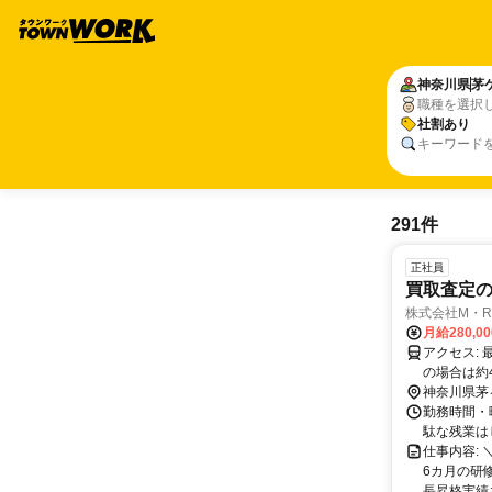
神奈川県
茅
職種を選択
社割あり
キーワード
291件
正社員
買取査定
株式会社M・R
月給280,0
アクセス: 最寄り駅 静岡鉄道「新清水駅」から 電車＋バス/車で 約15〜18分（徒歩
の場合は約4
歩の場合は約4
神奈川県茅
勤務時間・曜
駄な残業は
仕事内容:
6カ月の研
長昇格実績あ