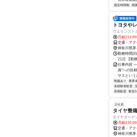
固定時間制
残
トヨタや
ウエインズト
月給212,9
交通・アク
神奈川県茅
勤務時間詳
21日 【勤
仕事内容 
身”への信
サスという高
制服あり
業界
未経験者歓迎
長期歓迎
駅近
正社員
タイヤ整
タイヤガーデ
月給230,0
交通・アク
神奈川県茅