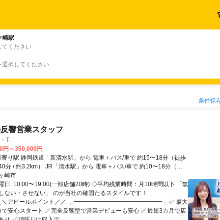
ケ崎駅
してください
を選択してください
条件保
の反響営業スタッフ
・T
00円～350,000円
0分 / 約3.2km） JR「清水駅」から 電車＋バス/車で 約10〜18分（徒
5分 / 約3.6km）
ヶ崎市
日: 10:00〜19:00(一部店舗20時) ◇平均残業時間：月10時間以下 「無
しない・させない」 のが当社の確固たるスタイルです！
 ＼＼アピールポイント／／ ╭━━━━━━━━━━━━━━━╮ ✅ 最大
修で安心スタート ✅ 完全反響型で営業デビューも安心 ✅ 最短3カ月で店
り ✅ 頑張りは収入で...