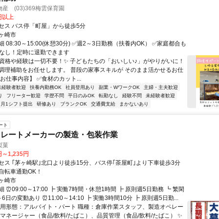
産 (03)369梅雲保育園
5円以上
セス バス停「町屋」から徒歩5分
ヶ崎市
 08:30～15:00(休憩30分) ✅週2～3日勤務（扶養内OK） ✅家庭都合も
業なし！定時に退勤できます
✨資格や経験は一切不要！✨ 子どもたちの「おいしい♪」がやりがいに！
調理補助をお任せします。 普段の家事スキルが そのまま活かせるお仕
お仕事内容】 ✅食材のカット...
未経験者歓迎
扶養内勤務OK
社員登用あり
副業・WワークOK
主婦・主夫歓迎
り
フリーター歓迎
学歴不問
平日のみOK
転勤なし
経験不問
未経験者歓迎
月1シフト提出
研修あり
ブランクOK
交通費支給
まかないあり
ート
コレートメーカーの製造・包装作業
製菓
円～1,235円
セス ｢茅ヶ崎駅｣北口より徒歩15分、バス停｢茶屋町｣より下車徒歩3分
自転車通勤OK！
ヶ崎市
 ⏰09:00～17:00 ┣ 実働7時間・休憩1時間 ┣ 原則週5日勤務 ┗ 繁閑
日の変動あり ⏰11:00～14:10 ┣ 実働3時間10分 ┣ 原則週5日勤...
雇用形態：アルバイト・パート 職種：倉庫作業スタッフ、製造オペレー
ンマネージャー（食品/飲料/たばこ）、品質管理（食品/飲料/たばこ） ✨