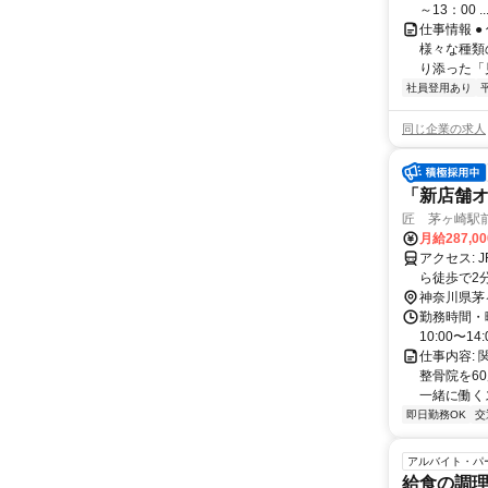
～13：00 ..
仕事情報 
様々な種類
り添った「
社員登用あり
同じ企業の求人
「新店舗オ
匠 茅ヶ崎駅
月給287,0
アクセス: JR東海道本線(東京～熱海) 茅ケ崎駅から徒歩で2分 JR相模線 茅ケ崎駅か
ら徒歩で2分
神奈川県茅
勤務時間・曜
10:00〜1
仕事内容:
整骨院を60
一緒に働くス
即日勤務OK
交
アルバイト・パ
給食の調