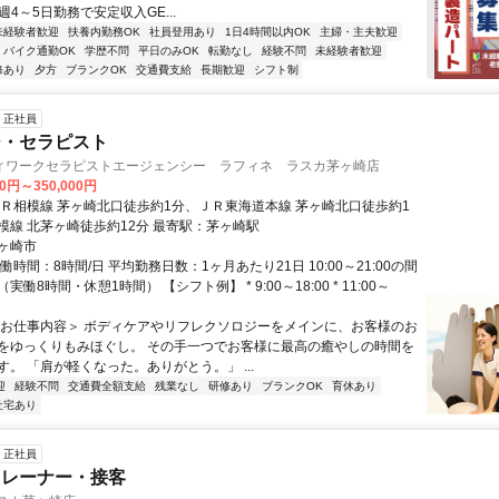
週4～5日勤務で安定収入GE...
未経験者歓迎
扶養内勤務OK
社員登用あり
1日4時間以内OK
主婦・主夫歓迎
バイク通勤OK
学歴不問
平日のみOK
転勤なし
経験不問
未経験者歓迎
修あり
夕方
ブランクOK
交通費支給
長期歓迎
シフト制
正社員
ジ・セラピスト
ィワークセラピストエージェンシー ラフィネ ラスカ茅ヶ崎店
00円～350,000円
ＪＲ相模線 茅ヶ崎北口徒歩約1分、ＪＲ東海道本線 茅ヶ崎北口徒歩約1
模線 北茅ヶ崎徒歩約12分 最寄駅：茅ヶ崎駅
ヶ崎市
働時間：8時間/日 平均勤務日数：1ヶ月あたり21日 10:00～21:00の間
働8時間・休憩1時間） 【シフト例】 * 9:00～18:00 * 11:00～
＜お仕事内容＞ ボディケアやリフレクソロジーをメインに、お客様のお
をゆっくりもみほぐし。 その手一つでお客様に最高の癒やしの時間を
。 「肩が軽くなった。ありがとう。」 ...
迎
経験不問
交通費全額支給
残業なし
研修あり
ブランクOK
育休あり
社宅あり
正社員
トレーナー・接客