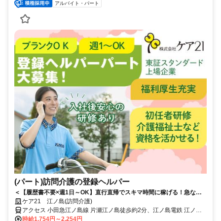
アルバイト・パート
(パート)訪問介護の登録ヘルパー
＜【履歴書不要×週1日～OK】直行直帰でスキマ時間に稼げる！急なキ
ャンセルも手当有！定年無し！＞★履歴書の準備不要★未経験者OK！働
ケア21 江ノ島(訪問介護)
きやすいシフト制！急なキャンセルが発生した場合でも手当で給与を補
アクセス 小田急江ノ島線 片瀬江ノ島徒歩約2分、江ノ島電鉄 江ノ島B
償！
改札口徒歩約9分、湘南モノレール 湘南江の島出入口徒歩約11分 小
時給1,754円～2,254円