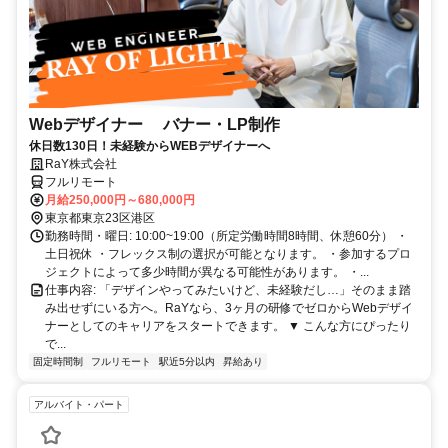
Webデザイナー バナー・LP制作
休日数130日！未経験からWEBデザイナーへ
RaY株式会社
フルリモート
月給250,000円～680,000円
東京都東京23区港区
勤務時間・曜日: 10:00~19:00（所定労働時間8時間、休憩60分） ・
土日祝休 ・フレックス制の選択が可能となります。 ・参加するプロ
ジェクトによって多少時間が異なる可能性があります。 ・...
仕事内容: 「デザインやってみたいけど、未経験だし…」そのまま踏
み出せずにいる方へ。RaYなら、3ヶ月の研修でゼロからWebデザイ
ナーとしてのキャリアをスタートできます。 ▼ こんな方にぴったり
で...
固定時間制
フルリモート
駅近5分以内
昇給あり
アルバイト・パート