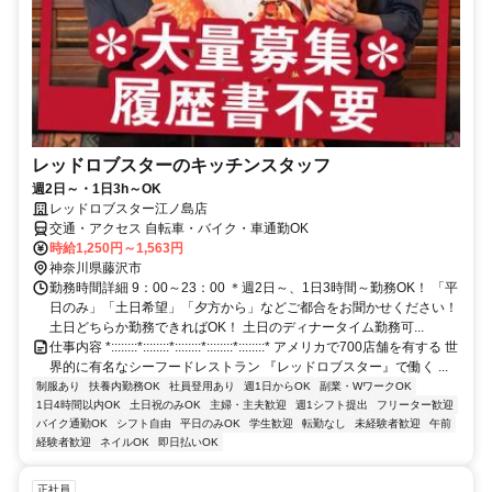
レッドロブスターのキッチンスタッフ
週2日～・1日3h～OK
レッドロブスター江ノ島店
交通・アクセス 自転車・バイク・車通勤OK
時給1,250円～1,563円
神奈川県藤沢市
勤務時間詳細 9：00～23：00 ＊週2日～、1日3時間～勤務OK！ 「平
日のみ」「土日希望」「夕方から」などご都合をお聞かせください！
土日どちらか勤務できればOK！ 土日のディナータイム勤務可...
仕事内容 *::::::::*::::::::*::::::::*::::::::*::::::::* アメリカで700店舗を有する 世
界的に有名なシーフードレストラン 『レッドロブスター』で働く ...
制服あり
扶養内勤務OK
社員登用あり
週1日からOK
副業・WワークOK
1日4時間以内OK
土日祝のみOK
主婦・主夫歓迎
週1シフト提出
フリーター歓迎
バイク通勤OK
シフト自由
平日のみOK
学生歓迎
転勤なし
未経験者歓迎
午前
経験者歓迎
ネイルOK
即日払いOK
正社員