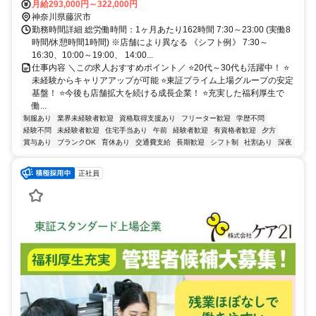
月給293,000円～322,000円
神奈川県藤沢市
勤務時間詳細 総労働時間：1ヶ月あたり162時間 7:30～23:00 (実働8
時間/休憩時間1時間) ※店舗により異なる 《シフト例》 7:30～
16:30、10:00～19:00、 14:00...
仕事内容 ＼この求人おすすめポイント／ ⭐20代～30代も活躍中！ ⭐
未経験からキャリアアップが可能 ⭐東証プライム上場グループの安定
基盤！ ⭐今後も店舗拡大を続ける成長企業！ ⭐充実した福利厚生で
働...
制服あり
業界未経験者歓迎
資格取得支援あり
フリーター歓迎
学歴不問
経験不問
未経験者歓迎
住宅手当あり
午前
経験者歓迎
有資格者歓迎
夕方
賞与あり
ブランクOK
育休あり
交通費支給
長期歓迎
シフト制
社割あり
深夜
正社員