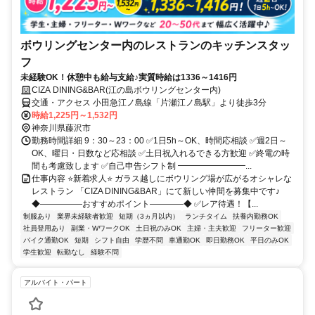
ボウリングセンター内のレストランのキッチンスタッ
フ
未経験OK！休憩中も給与支給♪実質時給は1336～1416円
CIZA DINING&BAR(江の島ボウリングセンター内)
交通・アクセス 小田急江ノ島線「片瀬江ノ島駅」より徒歩3分
時給1,225円～1,532円
神奈川県藤沢市
勤務時間詳細 9：30～23：00 ✅1日5h～OK、時間応相談 ✅週2日～
OK、曜日・日数など応相談 ✅土日祝入れるできる方歓迎 ✅終電の時
間も考慮致します ✅自己申告シフト制 ━━━━━━━━...
仕事内容 ⭐新着求人⭐ ガラス越しにボウリング場が広がるオシャレな
レストラン 「CIZA DINING&BAR」にて新しい仲間を募集中です♪
◆―――――おすすめポイント――――◆ ✅レア待遇！【...
制服あり
業界未経験者歓迎
短期（3ヵ月以内）
ランチタイム
扶養内勤務OK
社員登用あり
副業・WワークOK
土日祝のみOK
主婦・主夫歓迎
フリーター歓迎
バイク通勤OK
短期
シフト自由
学歴不問
車通勤OK
即日勤務OK
平日のみOK
学生歓迎
転勤なし
経験不問
アルバイト・パート