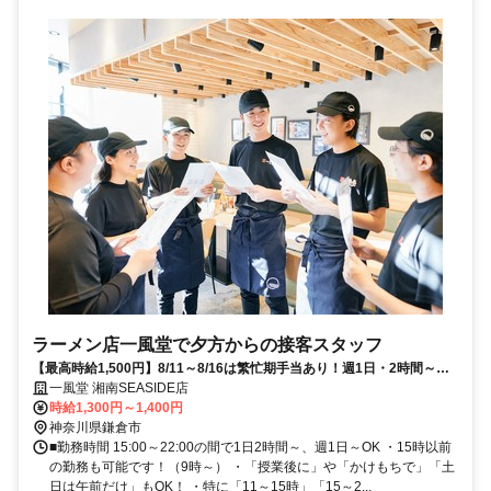
ラーメン店一風堂で夕方からの接客スタッフ
【最高時給1,500円】8/11～8/16は繁忙期手当あり！週1日・2時間～◎
髪色自由な夏バイト★
一風堂 湘南SEASIDE店
時給1,300円～1,400円
神奈川県鎌倉市
■勤務時間 15:00～22:00の間で1日2時間～、週1日～OK ・15時以前
の勤務も可能です！（9時～） ・「授業後に」や「かけもちで」「土
日は午前だけ」もOK！ ・特に「11～15時」「15～2...