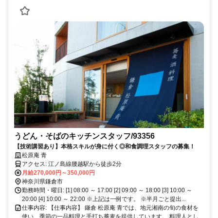
うどん・そばのキッチンスタッフ/93356
【技術講習あり】本格スキルが身に付く◎和食調理スタッフの募集！
松原庵 青
アクセス: 江ノ島線腰越駅から徒歩2分
月給270,000円～350,000円
神奈川県鎌倉市
勤務時間・曜日: [1] 08:00 ～ 17:00 [2] 09:00 ～ 18:00 [3] 10:00 ～
20:00 [4] 10:00 ～ 22:00 ※上記は一例です。 ※半月ごと提出...
仕事内容: 【仕事内容】 鎌倉 松原庵 青では、地元湘南の旬の食材を
使い、季節の一品料理と手打ち蕎麦を提供しています。 料理人とし