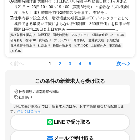
勤務時間詳細 実働時間：1日あたり8時間 平均勤務日数：1ヶ月あた
り21日 〜 23日 10：00～19：00（実働8時間） ＊柔軟な「ズレ勤制
度」あり！ 出社時間を前後2時間ズラせます。 有給を...
仕事内容 ✅設立以来、増収増益の成長企業 ✅ECディレクターとして
成長できる環境 ✅主観によらない評価制度「360度評価」を採用 ✅年
間休日平均128日＆土日祝休み ―――――――――――――...
資格取得支援あり
学歴不問
固定時間制
フルリモート
経験者歓迎
ネイルOK
研修あり
在宅OK
賞与あり
ブランクOK
育休あり
交通費支給
長期歓迎
資格取得手当あり
社割あり
長期休暇あり
ピアスOK
土日祝休み
服装自由
ひげOK
前へ
次へ
1
2
3
4
5
この条件の新着求人を受け取る
神奈川県 / 湘南海岸公園駅
社割あり
「LINEで受け取る」では、新着求人のほか、おすすめ情報なども配信しま
す。
詳しくはこちら
LINEで受け取る
メールで受け取る