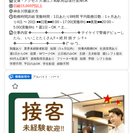
交通・アクセス 片瀬江ノ島駅周辺/直行直帰OK
日給15,000円以上
神奈川県藤沢市
勤務時間詳細 実働時間：1日あたり8時間 平均勤務日数：1ヶ月あた
り4日 〜 20日 ■■日勤■■8:00～17:00(実働8h) ■■夜勤■■20:00～
5:00(実働8h) ＊週1日～OK ＊土...
仕事内容 ✤─────✤─────✤─────✤ テイケイで警備デビューし
たら、 いいことたくさん!! ⭐ 絶 対 損 ナ シ !! ⭐
✤─────✤─────✤─────✤ (*･ω･*)...
制服あり
業界未経験者歓迎
短期（3ヵ月以内）
扶養内勤務OK
社員登用あり
週1日からOK
副業・WワークOK
土日祝のみOK
主婦・主夫歓迎
週1シフト提出
60代も応募可
資格取得支援あり
フリーター歓迎
短期
早朝
シフト自由
学歴不問
平日のみOK
学生歓迎
経験不問
アルバイト・パート