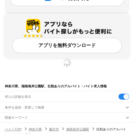
アプリを無料ダウンロード
神奈川県、湘南海岸公園駅、社割ありのアルバイト・バイト求人情報
求人の詳細を表示
条件を追加・変更して検索
市区町村を追加・変更
関連キーワード
完全在宅ワーク 全国
シール貼り 在宅
現在地周辺
ガチャガチャ
犬カフェ
神奈川県
駅を追加・変更
バイトTOP
神奈川県
藤沢市
湘南海岸公園駅
社割ありのアルバイ
神奈川県
すべて