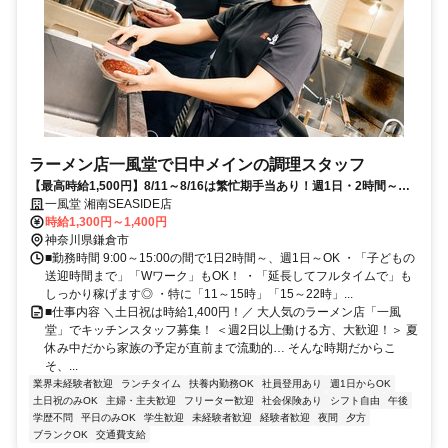
ラーメン店一風堂で日中メインの調理スタッフ
【最高時給1,500円】8/11～8/16は繁忙期手当あり！週1日・2時間～／
家庭優先でシフト調整◎
一風堂 湘南SEASIDE店
時給1,300円～1,400円
神奈川県鎌倉市
■勤務時間 9:00～15:00の間で1日2時間～、週1日～OK ・「子どもの
送迎時間まで」「Wワーク」もOK！ ・「延長してフルタイムで」も
しっかり稼げます◎ ・特に「11～15時」「15～22時」...
■仕事内容 ＼土日祝は時給1,400円！／ 大人気のラーメン店「一風
堂」でキッチンスタッフ募集！ ＜週2日以上働ける方、大歓迎！＞ 夏
休み中だから家族の予定が直前まで流動的… そんな時期だからこ
そ、...
業界未経験者歓迎
ランチタイム
扶養内勤務OK
社員登用あり
週1日からOK
土日祝のみOK
主婦・主夫歓迎
フリーター歓迎
社会保険あり
シフト自由
午後
学歴不問
平日のみOK
学生歓迎
未経験者歓迎
経験者歓迎
夜間
夕方
ブランクOK
交通費支給