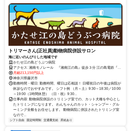
トリマーさん(正社員)動物病院併設サロン
海に近いのんびりした地域です
かたせ江の島どうぶつ病院
アクセス: 湘南モノレール 『湘南江の島』徒歩３分 江の島電鉄『江
ノ島駅』『湘南海岸公園駅』徒歩４分 江ノ電バス「西方」徒歩１分
月給213,150円以上
駐車場有、車通勤も可能です。
神奈川県藤沢市
勤務時間・曜日: 勤務時間、曜日は応相談！ 日曜祝日の午後は病院が
休診なのでおやすみです。 シフト例 （月～土）9:30～18:30／10:00
～19:00（1時間休憩） （日・祝）9:30...
仕事内容: 動物病院併設のトリミング室での、カット犬種を中心とし
たトリミングになります。 わんちゃんのカット・シャンプー・グル
ーミング全般をお任せします。 動物病院に併設されたトリミング室
なので...
シフト自由
固定時間制
交通費支給
昇給あり