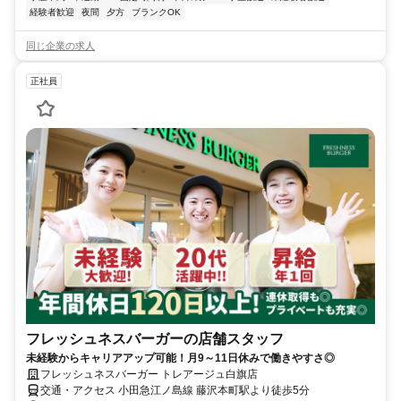
経験者歓迎
夜間
夕方
ブランクOK
同じ企業の求人
正社員
フレッシュネスバーガーの店舗スタッフ
未経験からキャリアアップ可能！月9～11日休みで働きやすさ◎
フレッシュネスバーガー トレアージュ白旗店
交通・アクセス 小田急江ノ島線 藤沢本町駅より徒歩5分