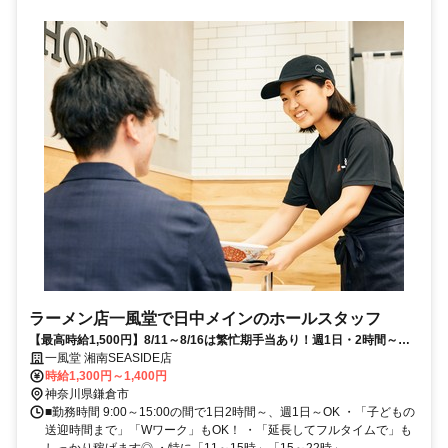
ラーメン店一風堂で日中メインのホールスタッフ
【最高時給1,500円】8/11～8/16は繁忙期手当あり！週1日・2時間～◎
夏休み中も柔軟シフト
一風堂 湘南SEASIDE店
時給1,300円～1,400円
神奈川県鎌倉市
■勤務時間 9:00～15:00の間で1日2時間～、週1日～OK ・「子どもの
送迎時間まで」「Wワーク」もOK！ ・「延長してフルタイムで」も
しっかり稼げます◎ ・特に「11～15時」「15～22時」...