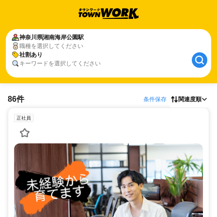
神奈川県
湘南海岸公園駅
職種を選択してください
社割あり
キーワードを選択してください
86件
条件保存
関連度順
正社員