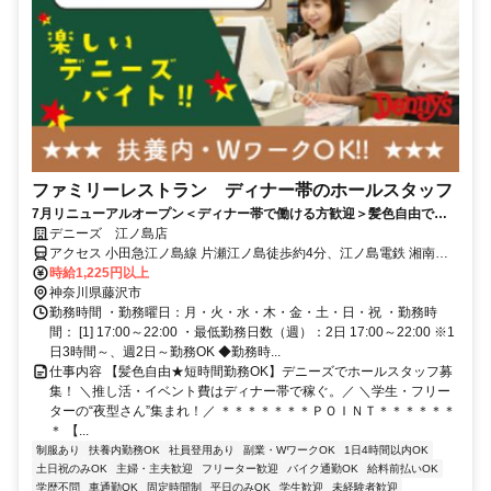
ファミリーレストラン ディナー帯のホールスタッフ
7月リニューアルオープン＜ディナー帯で働ける方歓迎＞髪色自由で
OK！食事補助や割引券もあって、夜ごはんどきにうれしいバイトです◎
デニーズ 江ノ島店
大学生歓迎！
アクセス 小田急江ノ島線 片瀬江ノ島徒歩約4分、江ノ島電鉄 湘南海
岸公園徒歩約11分、江ノ島電鉄 江ノ島徒歩約11分 片瀬江ノ島駅より
時給1,225円以上
徒歩5分
神奈川県藤沢市
勤務時間 ・勤務曜日：月・火・水・木・金・土・日・祝 ・勤務時
間： [1] 17:00～22:00 ・最低勤務日数（週）：2日 17:00～22:00 ※1
日3時間～、週2日～勤務OK ◆勤務時...
仕事内容 【髪色自由★短時間勤務OK】デニーズでホールスタッフ募
集！ ＼推し活・イベント費はディナー帯で稼ぐ。／ ＼学生・フリー
ターの“夜型さん”集まれ！／ ＊＊＊＊＊＊＊ＰＯＩＮＴ＊＊＊＊＊＊
＊ 【...
制服あり
扶養内勤務OK
社員登用あり
副業・WワークOK
1日4時間以内OK
土日祝のみOK
主婦・主夫歓迎
フリーター歓迎
バイク通勤OK
給料前払いOK
学歴不問
車通勤OK
固定時間制
平日のみOK
学生歓迎
未経験者歓迎