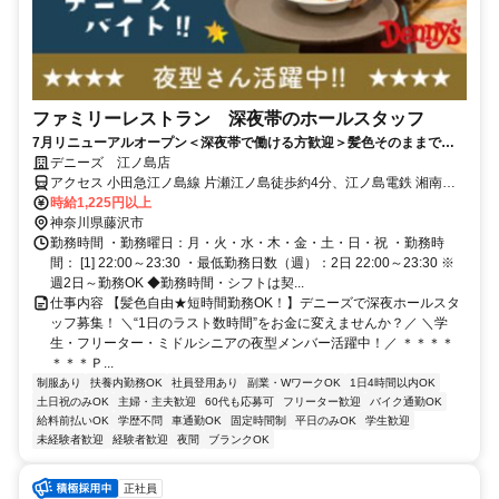
ファミリーレストラン 深夜帯のホールスタッフ
7月リニューアルオープン＜深夜帯で働ける方歓迎＞髪色そのままで
OK♪深夜手当＋食事補助＆割引券で、夜ふかし時間がおトクな収入に◎
デニーズ 江ノ島店
大学生歓迎！
アクセス 小田急江ノ島線 片瀬江ノ島徒歩約4分、江ノ島電鉄 湘南海
岸公園徒歩約11分、江ノ島電鉄 江ノ島徒歩約11分 片瀬江ノ島駅より
時給1,225円以上
徒歩5分
神奈川県藤沢市
勤務時間 ・勤務曜日：月・火・水・木・金・土・日・祝 ・勤務時
間： [1] 22:00～23:30 ・最低勤務日数（週）：2日 22:00～23:30 ※
週2日～勤務OK ◆勤務時間・シフトは契...
仕事内容 【髪色自由★短時間勤務OK！】デニーズで深夜ホールスタ
ッフ募集！ ＼“1日のラスト数時間”をお金に変えませんか？／ ＼学
生・フリーター・ミドルシニアの夜型メンバー活躍中！／ ＊＊＊＊
＊＊＊Ｐ...
制服あり
扶養内勤務OK
社員登用あり
副業・WワークOK
1日4時間以内OK
土日祝のみOK
主婦・主夫歓迎
60代も応募可
フリーター歓迎
バイク通勤OK
給料前払いOK
学歴不問
車通勤OK
固定時間制
平日のみOK
学生歓迎
未経験者歓迎
経験者歓迎
夜間
ブランクOK
正社員