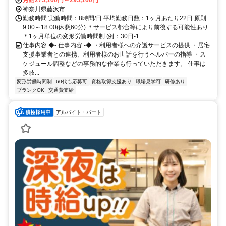
改札口徒歩約9分、湘南モノレール 湘南江の島出入口徒歩約11分 小
月給275,100円～295,100円
田急江ノ島線「片瀬江ノ島」駅から徒歩約2分
神奈川県藤沢市
勤務時間 実働時間：8時間/日 平均勤務日数：1ヶ月あたり22日 原則
9:00～18:00(休憩60分) ＊サービス都合等により前後する可能性あり
＊1ヶ月単位の変形労働時間制 (例：30日-1...
仕事内容 ◆- 仕事内容 -◆ ・利用者様への介護サービスの提供 ・居宅
支援事業者との連携、利用者様のお世話を行うヘルパーの指導 ・ス
ケジュール調整などの事務的な作業も行っていただきます。 仕事は
多岐...
変形労働時間制
60代も応募可
資格取得支援あり
職場見学可
研修あり
ブランクOK
交通費支給
アルバイト・パート