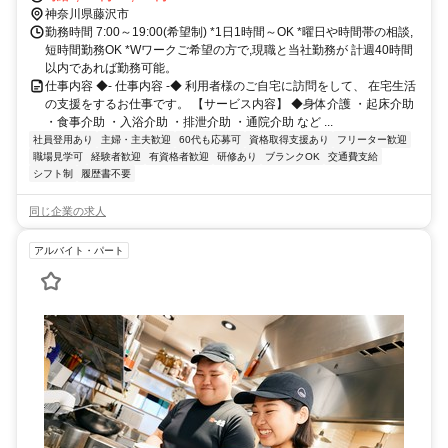
田急江ノ島線「片瀬江ノ島」駅から徒歩約2分
神奈川県藤沢市
勤務時間 7:00～19:00(希望制) *1日1時間～OK *曜日や時間帯の相談,
短時間勤務OK *Wワークご希望の方で,現職と当社勤務が 計週40時間
以内であれば勤務可能。
仕事内容 ◆- 仕事内容 -◆ 利用者様のご自宅に訪問をして、 在宅生活
の支援をするお仕事です。 【サービス内容】 ◆身体介護 ・起床介助
・食事介助 ・入浴介助 ・排泄介助 ・通院介助 など ...
社員登用あり
主婦・主夫歓迎
60代も応募可
資格取得支援あり
フリーター歓迎
職場見学可
経験者歓迎
有資格者歓迎
研修あり
ブランクOK
交通費支給
シフト制
履歴書不要
同じ企業の求人
アルバイト・パート