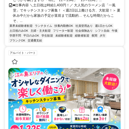
■仕事内容 ＼土日祝は時給1,400円！／ 大人気のラーメン店「一風
堂」でキッチンスタッフ募集！ ＜週2日以上働ける方、大歓迎！＞ 夏
休み中だから家族の予定が直前まで流動的… そんな時期だからこ
そ、...
業界未経験者歓迎
ランチタイム
扶養内勤務OK
社員登用あり
週1日からOK
土日祝のみOK
主婦・主夫歓迎
フリーター歓迎
社会保険あり
シフト自由
午後
学歴不問
平日のみOK
学生歓迎
未経験者歓迎
経験者歓迎
夜間
夕方
ブランクOK
交通費支給
アルバイト・パート