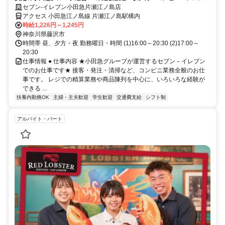
アのお仕事♪
セブン-イレブン小田急片瀬江ノ島店
アクセス 小田急江ノ島線 片瀬江ノ島駅構内
時給1,226円～1,245円
神奈川県藤沢市
時間帯 昼、夕方・夜 勤務曜日・時間 (1)16:00～20:30 (2)17:00～
20:30
仕事情報 ● 仕事内容 ★小田急グループが運営するセブン－イレブン
でのお仕事です★ 接客・発注・清掃など、コンビニ業務全般のお仕
事です。 レジでの精算業務や商品陳列を中心に、いろいろな経験が
できる ...
扶養内勤務OK
主婦・主夫歓迎
学生歓迎
交通費支給
シフト制
アルバイト・パート