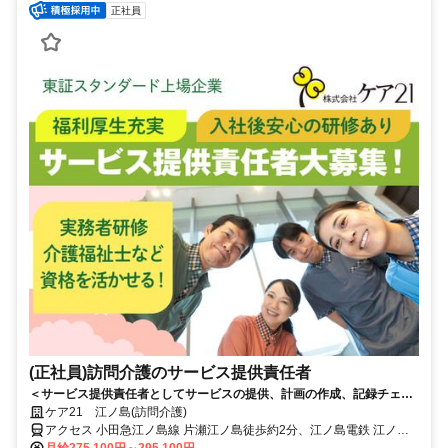
正社員
(正社員)訪問介護のサービス提供責任者
＜サービス提供責任者としてサービスの提供、計画の作成、記録チェッ
ク、各種管理等をお任せ！＞東証スタンダード上場企業で、専門職とし
ケア21 江ノ島(訪問介護)
て当社で活躍しませんか？
アクセス 小田急江ノ島線 片瀬江ノ島徒歩約2分、江ノ島電鉄 江ノ島B