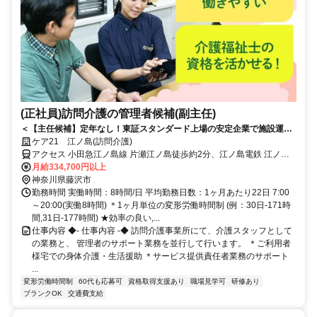
(正社員)訪問介護の管理者候補(副主任)
＜【主任候補】定年なし！東証スタンダード上場の安定企業で施設運営
を学ぶ◎キャリアUP応援＞いきなり管理者は不安という方へ。まずは副
ケア21 江ノ島(訪問介護)
主任として現場と運営を両立！定年制撤廃で長く安定して働ける環境で
アクセス 小田急江ノ島線 片瀬江ノ島徒歩約2分、江ノ島電鉄 江ノ島B
す。
改札口徒歩約9分、湘南モノレール 湘南江の島出入口徒歩約11分 小
月給334,700円以上
田急江ノ島線「片瀬江ノ島」駅から徒歩約2分
神奈川県藤沢市
勤務時間 実働時間：8時間/日 平均勤務日数：1ヶ月あたり22日 7:00
～20:00(実働8時間) ＊1ヶ月単位の変形労働時間制 (例：30日-171時
間,31日-177時間) ★効率の良い,...
仕事内容 ◆- 仕事内容 -◆ 訪問介護事業所にて、介護スタッフとして
の業務と、 管理者のサポート業務を並行して行います。 ＊ご利用者
様宅での身体介護・生活援助 ＊サービス提供責任者業務のサポート
...
変形労働時間制
60代も応募可
資格取得支援あり
職場見学可
研修あり
ブランクOK
交通費支給