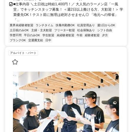
■仕事内容 ＼土日祝は時給1,400円！／ 大人気のラーメン店「一風
堂」でキッチンスタッフ募集！ ＜週2日以上働ける方、大歓迎！＞ 学
業優先OK！テスト前に無理は絶対させません◎ 「地元への帰省」
「...
業界未経験者歓迎
ランチタイム
扶養内勤務OK
社員登用あり
週1日からOK
土日祝のみOK
主婦・主夫歓迎
フリーター歓迎
社会保険あり
シフト自由
学歴不問
平日のみOK
学生歓迎
未経験者歓迎
午前
経験者歓迎
夕方
ブランクOK
交通費支給
日中
アルバイト・パート