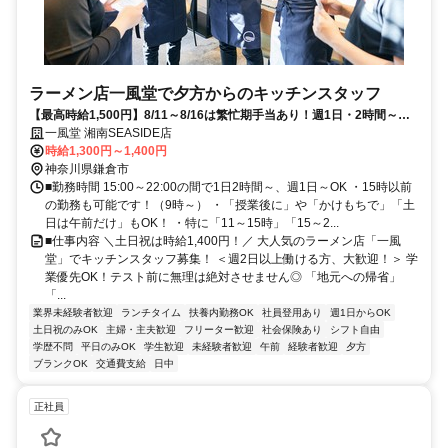
ラーメン店一風堂で夕方からのキッチンスタッフ
【最高時給1,500円】8/11～8/16は繁忙期手当あり！週1日・2時間～◎
面接時履歴書不要
一風堂 湘南SEASIDE店
時給1,300円～1,400円
神奈川県鎌倉市
■勤務時間 15:00～22:00の間で1日2時間～、週1日～OK ・15時以前
の勤務も可能です！（9時～） ・「授業後に」や「かけもちで」「土
日は午前だけ」もOK！ ・特に「11～15時」「15～2...
■仕事内容 ＼土日祝は時給1,400円！／ 大人気のラーメン店「一風
堂」でキッチンスタッフ募集！ ＜週2日以上働ける方、大歓迎！＞ 学
業優先OK！テスト前に無理は絶対させません◎ 「地元への帰省」
「...
業界未経験者歓迎
ランチタイム
扶養内勤務OK
社員登用あり
週1日からOK
土日祝のみOK
主婦・主夫歓迎
フリーター歓迎
社会保険あり
シフト自由
学歴不問
平日のみOK
学生歓迎
未経験者歓迎
午前
経験者歓迎
夕方
ブランクOK
交通費支給
日中
正社員