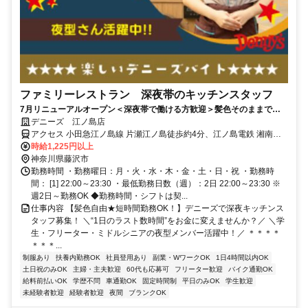
ファミリーレストラン 深夜帯のキッチンスタッフ
7月リニューアルオープン＜深夜帯で働ける方歓迎＞髪色そのままで
OK♪深夜手当＋食事補助＆割引券で、夜ふかし時間がおトクな収入に◎
デニーズ 江ノ島店
大学生歓迎！
アクセス 小田急江ノ島線 片瀬江ノ島徒歩約4分、江ノ島電鉄 湘南海
岸公園徒歩約11分、江ノ島電鉄 江ノ島徒歩約11分 片瀬江ノ島駅より
時給1,225円以上
徒歩5分
神奈川県藤沢市
勤務時間 ・勤務曜日：月・火・水・木・金・土・日・祝 ・勤務時
間： [1] 22:00～23:30 ・最低勤務日数（週）：2日 22:00～23:30 ※
週2日～勤務OK ◆勤務時間・シフトは契...
仕事内容 【髪色自由★短時間勤務OK！】デニーズで深夜キッチンス
タッフ募集！ ＼“1日のラスト数時間”をお金に変えませんか？／ ＼学
生・フリーター・ミドルシニアの夜型メンバー活躍中！／ ＊＊＊＊
＊＊＊...
制服あり
扶養内勤務OK
社員登用あり
副業・WワークOK
1日4時間以内OK
土日祝のみOK
主婦・主夫歓迎
60代も応募可
フリーター歓迎
バイク通勤OK
給料前払いOK
学歴不問
車通勤OK
固定時間制
平日のみOK
学生歓迎
未経験者歓迎
経験者歓迎
夜間
ブランクOK