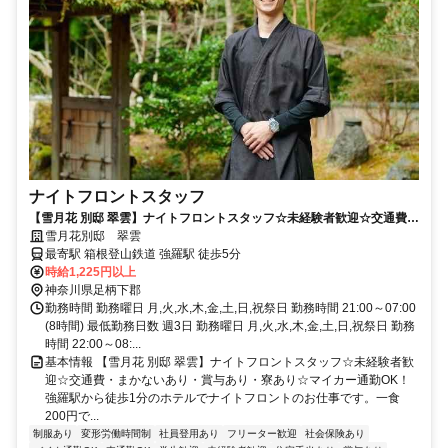
ナイトフロントスタッフ
【雪月花 別邸 翠雲】ナイトフロントスタッフ☆未経験者歓迎☆交通費・
まかないあり・賞与あり・寮あり☆マイカー通勤OK！
雪月花別邸 翠雲
最寄駅 箱根登山鉄道 強羅駅 徒歩5分
時給1,225円以上
神奈川県足柄下郡
勤務時間 勤務曜日 月,火,水,木,金,土,日,祝祭日 勤務時間 21:00～07:00
(8時間) 最低勤務日数 週3日 勤務曜日 月,火,水,木,金,土,日,祝祭日 勤務
時間 22:00～08:...
基本情報 【雪月花 別邸 翠雲】ナイトフロントスタッフ☆未経験者歓
迎☆交通費・まかないあり・賞与あり・寮あり☆マイカー通勤OK！
強羅駅から徒歩1分のホテルでナイトフロントのお仕事です。一食
200円で...
制服あり
変形労働時間制
社員登用あり
フリーター歓迎
社会保険あり