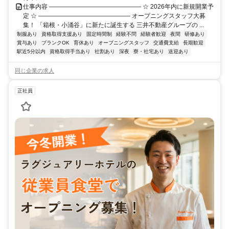
仕事内容 ――――――――――――――― ☆ 2026年内に新規開業予
定 ☆ ――――――――――――――― オープニングスタッフ大募
集！ 「箱根・小涌谷」に新たに誕生する 三井不動産グループの ...
制服あり
資格取得支援あり
固定時間制
経験不問
経験者歓迎
夜間
研修あり
賞与あり
ブランクOK
育休あり
オープニングスタッフ
交通費支給
長期歓迎
駅近5分以内
資格取得手当あり
社割あり
深夜
寮・社宅あり
送迎あり
同じ企業の求人
正社員