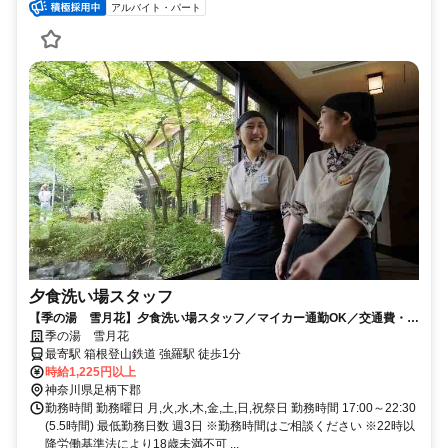
アルバイト・パート
夕食洗い場スタッフ
【季の湯 雪月花】夕食洗い場スタッフ／マイカー通勤OK／交通費・食
事補助・賞与あり
季の湯 雪月花
最寄駅 箱根登山鉄道 強羅駅 徒歩1分
時給1,225円以上
神奈川県足柄下郡
勤務時間 勤務曜日 月,火,水,木,金,土,日,祝祭日 勤務時間 17:00～22:30
(5.5時間) 最低勤務日数 週3日 ※勤務時間はご相談ください ※22時以
降労働基準法により18歳未満不可 ...