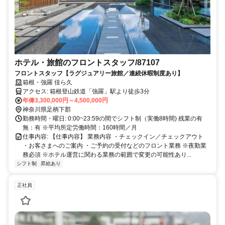
ホテル・旅館のフロントスタッフ/87107
フロントスタッフ【ラグジュアリー旅館／連続休暇制度あり】
箱根・強羅 佳ら久
アクセス: 箱根登山鉄道「強羅」駅より徒歩3分
年俸3,300,000円～4,500,000円
神奈川県足柄下郡
勤務時間・曜日: 0:00~23:59の間でシフト制（実働8時間) 残業の有
無：有 ※平均所定労働時間：160時間／月
仕事内容: 【仕事内容】 業務内容 ・チェックイン／チェックアウト
・お客さまへのご案内 ・ご予約の受付などのフロント業務 ※夜勤業
務必須 ※ホテル運営に関わる業務の範囲で変更の可能性あり...
シフト制
昇給あり
正社員