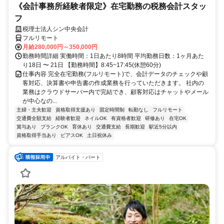
《会計事務所経験者限定》在宅勤務の税務会計スタッ
フ
税理士法人シン中央会計
フルリモート
月給280,000円～350,000円
勤務時間詳細 実働時間：1日あたり8時間 平均勤務日数：1ヶ月あた
り18日 〜 21日 【勤務時間】8:45~17:45(休憩60分)
仕事内容 完全在宅勤務(フルリモート)で、会計データのチェックや顧
客対応、決算書や申告書の作成業務を行っていただきます。 社内の
業務はクラウドサーバー内で完結でき、顧客対応はチャットやメール
が中心なの...
主婦・主夫歓迎
資格取得支援あり
固定時間制
転勤なし
フルリモート
交通費全額支給
経験者歓迎
ネイルOK
有資格者歓迎
研修あり
在宅OK
賞与あり
ブランクOK
育休あり
交通費支給
長期歓迎
駅近5分以内
資格取得手当あり
ピアスOK
土日祝休み
アルバイト・パート