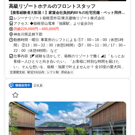
高級リゾートホテルのフロントスタッフ
【接客経験者大歓迎！】家賃会社負担約80％の社宅完備・ペット同伴
OK｜賞与あり｜残業少なめ
レジーナリゾート箱根雲外荘/東京建物リゾート株式会社
アクセス: ◆箱根登山電車「強羅駅」より徒歩3分
月給220,000円～400,000円
神奈川県足柄下郡
勤務時間・曜日: 事業所のシフトによる ①7：00～16：00（休憩1時
間） ②13：30～22：30（休憩1時間） ③7：00～11：00／17：30～
22：00（休憩4時間） など
仕事内容: ||◤経験を活かして、箱根のリゾートで働く◢|| 「もっとお
客様一人ひとりと向き合いたい」 「お客様に特別な時間を届けた
い」 そんな想いを、箱根・強羅で叶えませんか？ 全10室の愛犬同...
交通費支給
駅近5分以内
シフト制
昇給あり
正社員