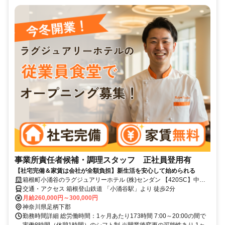
事業所責任者候補・調理スタッフ 正社員登用有
【社宅完備＆家賃は会社が全額負担】新生活を安心して始められる
箱根町小涌谷のラグジュアリーホテル (株)センダン 【420SC】中途
採用窓口
交通・アクセス 箱根登山鉄道 「小涌谷駅」より 徒歩2分
月給260,000円～300,000円
神奈川県足柄下郡
勤務時間詳細 総労働時間：1ヶ月あたり173時間 7:00～20:00の間で