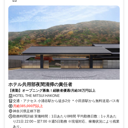
ホテル共用部夜間清掃の責任者
【夜勤】オープニング募集！経験者優遇/月給38万円以上
HOTEL THE MITSUI HAKONE
交通・アクセス 小涌谷駅から徒歩2分 ＊小田原駅から無料送迎バス有
月給385,000円以上
神奈川県足柄下郡
勤務時間詳細 実働時間：1日あたり8時間 平均勤務日数：1ヶ月あた
り21日 22:00～翌7:00 ※週5日勤務 ※現場対応、稼働状況により残業
あり。