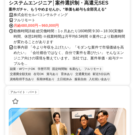
システムエンジニア│案件選択制・高還元SES
案件ガチャ、もうやめませんか。“単価も給与も全部見える”
株式会社セルバコンサルティング
フルリモート
月給480,000円～960,000円
勤務時間詳細 総労働時間：1ヶ月あたり160時間 9:30～18:30(実働8
時間、休憩1時間) ※残業時間は月平均6.5時間 ※案件により勤務時間
が変わることがあります
仕事内容 「今より年収を上げたい」 「モダンな案件で市場価値を高
めたい」 「会社都合ではなく、自分で案件を選びたい」 そんなエン
ジニア向けの環境を整えています。 当社では、案件単価・給与テー
ブルを...
副業・WワークOK
学歴不問
固定時間制
転勤なし
フルリモート
交通費全額支給
在宅OK
賞与あり
育休あり
交通費支給
駅近5分以内
資格取得手当あり
長期休暇あり
土日祝休み
服装自由
入社祝い金あり
アルバイト・パート