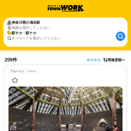
神奈川県
小涌谷駅
職種を選択してください
駅チカ・駅ナカ
キーワードを選択してください
209件
条件保存
関連度順
アルバイト・パート