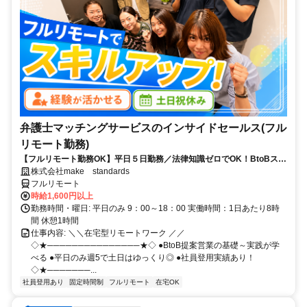
弁護士マッチングサービスのインサイドセールス(フル
リモート勤務)
【フルリモート勤務OK】平日５日勤務／法律知識ゼロでOK！BtoBスキ
ルが身につく営業職
株式会社make standards
フルリモート
時給1,600円以上
勤務時間・曜日: 平日のみ 9：00～18：00 実働時間：1日あたり8時
間 休憩1時間
仕事内容: ＼＼在宅型リモートワーク ／／
◇★───────────────★◇ ●BtoB提案営業の基礎～実践が学
べる ●平日のみ週5で土日はゆっくり◎ ●社員登用実績あり！
◇★───────...
社員登用あり
固定時間制
フルリモート
在宅OK