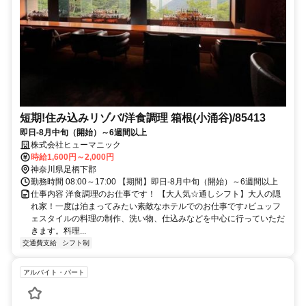
短期!住み込みリゾバ/洋食調理 箱根(小涌谷)/85413
即日-8月中旬（開始）～6週間以上
株式会社ヒューマニック
時給1,600円～2,000円
神奈川県足柄下郡
勤務時間 08:00～17:00 【期間】即日-8月中旬（開始）～6週間以上
仕事内容 洋食調理のお仕事です！ 【大人気☆通しシフト】大人の隠
れ家！一度は泊まってみたい素敵なホテルでのお仕事です♪ビュッフ
ェスタイルの料理の制作、洗い物、仕込みなどを中心に行っていただ
きます。料理...
交通費支給
シフト制
アルバイト・パート