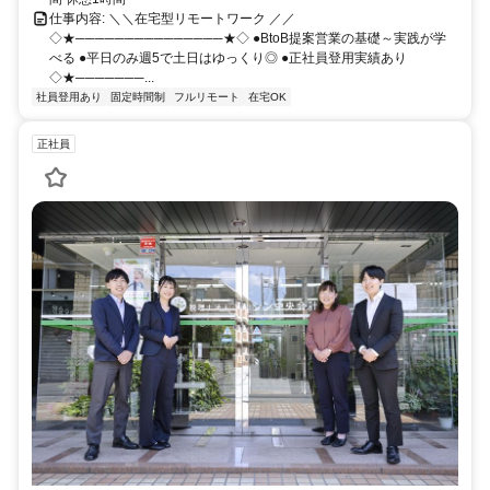
仕事内容: ＼＼在宅型リモートワーク ／／
◇★───────────────★◇ ●BtoB提案営業の基礎～実践が学
べる ●平日のみ週5で土日はゆっくり◎ ●正社員登用実績あり
◇★───────...
社員登用あり
固定時間制
フルリモート
在宅OK
正社員