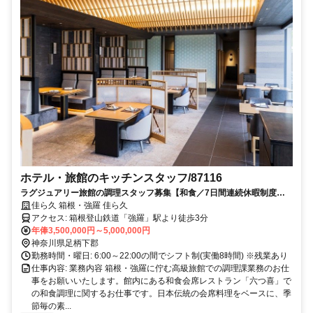
ホテル・旅館のキッチンスタッフ/87116
ラグジュアリー旅館の調理スタッフ募集【和食／7日間連続休暇制度
有】
佳ら久 箱根・強羅 佳ら久
アクセス: 箱根登山鉄道「強羅」駅より徒歩3分
年俸3,500,000円～5,000,000円
神奈川県足柄下郡
勤務時間・曜日: 6:00～22:00の間でシフト制(実働8時間) ※残業あり
仕事内容: 業務内容 箱根・強羅に佇む高級旅館での調理課業務のお仕
事をお願いいたします。館内にある和食会席レストラン「六つ喜」で
の和食調理に関するお仕事です。日本伝統の会席料理をベースに、季
節毎の素...