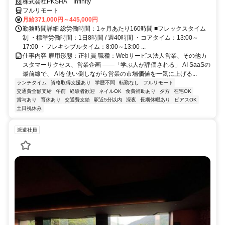
株式会社PKSHA Infinity
フルリモート
月給371,000円～445,000円
勤務時間詳細 総労働時間：1ヶ月あたり160時間 ■フレックスタイム
制 ・標準労働時間：1日8時間 / 週40時間 ・コアタイム：13:00～
17:00 ・フレキシブルタイム：8:00～13:00 ...
仕事内容 雇用形態：正社員 職種：Webサービス法人営業、その他カ
スタマーサクセス、営業企画 ――「学ぶ人が評価される」 AI SaaSの
最前線で、 AIを使い倒しながら営業の市場価値を一気に上げる...
ランチタイム
資格取得支援あり
学歴不問
転勤なし
フルリモート
交通費全額支給
午前
経験者歓迎
ネイルOK
食費補助あり
夕方
在宅OK
賞与あり
育休あり
交通費支給
駅近5分以内
深夜
長期休暇あり
ピアスOK
土日祝休み
派遣社員