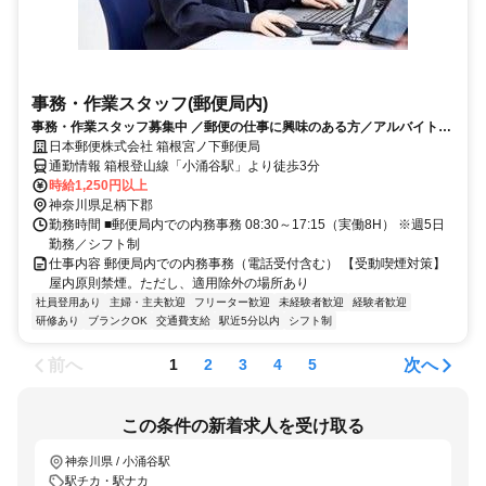
事務・作業スタッフ(郵便局内)
事務・作業スタッフ募集中 ／郵便の仕事に興味のある方／アルバイト未
経験の方／室内のお仕事を探している方…etc
日本郵便株式会社 箱根宮ノ下郵便局
通勤情報 箱根登山線「小涌谷駅」より徒歩3分
時給1,250円以上
神奈川県足柄下郡
勤務時間 ■郵便局内での内務事務 08:30～17:15（実働8H） ※週5日
勤務／シフト制
仕事内容 郵便局内での内務事務（電話受付含む） 【受動喫煙対策】
屋内原則禁煙。ただし、適用除外の場所あり
社員登用あり
主婦・主夫歓迎
フリーター歓迎
未経験者歓迎
経験者歓迎
研修あり
ブランクOK
交通費支給
駅近5分以内
シフト制
前へ
次へ
1
2
3
4
5
この条件の新着求人を受け取る
神奈川県 / 小涌谷駅
駅チカ・駅ナカ