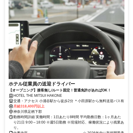
ホテル従業員の送迎ドライバー
【オープニング】接客無し/ルート固定！普通免許があればOK！
HOTEL THE MITSUI HAKONE
交通・アクセス 小涌谷駅から徒歩2分 ＊小田原駅から無料送迎バス有
月給318,400円以上
神奈川県足柄下郡
勤務時間詳細 実働時間：1日あたり8時間 平均勤務日数：1ヶ月あた
り21日 9:00～18:00 ※週5日勤務 ※現場対応、稼働状況により残業あ
り。
仕事内容 ――――――――――――――― ☆ 2026年内に新規開業予