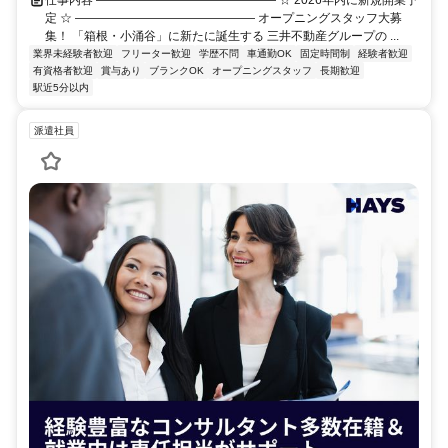
定 ☆ ――――――――――――――― オープニングスタッフ大募
集！ 「箱根・小涌谷」に新たに誕生する 三井不動産グループの ...
業界未経験者歓迎
フリーター歓迎
学歴不問
車通勤OK
固定時間制
経験者歓迎
有資格者歓迎
賞与あり
ブランクOK
オープニングスタッフ
長期歓迎
駅近5分以内
派遣社員