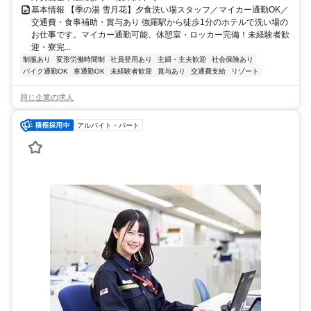
基本情報 【季の湯 雪月花】夕食洗い場スタッフ／マイカー通勤OK／
交通費・食事補助・賞与あり 強羅駅から徒歩1分のホテルで洗い場の
お仕事です。マイカー通勤可能、休憩室・ロッカー完備！未経験者歓
迎・寮完...
制服あり
変形労働時間制
社員登用あり
主婦・主夫歓迎
社会保険あり
バイク通勤OK
車通勤OK
未経験者歓迎
賞与あり
交通費支給
リゾート
同じ企業の求人
アルバイト・パート