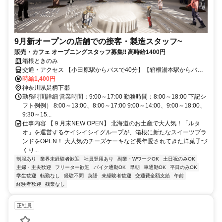
9月新オープンの店舗での接客・製造スタッフ~
販売・カフェ オープニングスタッフ募集‼ 高時給1400円
箱根ときのみ
交通・アクセス 【小田原駅からバスで40分】【箱根湯本駅からバス
で30分】【箱根湯本駅から車で30分】【御殿場市内から車で約45
時給1,400円
分】【最寄りのバス停から徒歩１分以内】
神奈川県足柄下郡
勤務時間詳細 営業時間：9:00～17:00 勤務時間：8:00～18:00 下記シ
フト例例） 8:00～13:00、8:00～17:00 9:00～14:00、9:00～18:00、
9:30～15...
仕事内容 【９月末NEW OPEN】 北海道のお土産で大人気！「ルタ
オ」を運営するケイシイシイグループが、箱根に新たなスイーツブラ
ンドをOPEN！ 大人気のチーズケーキなど長年愛されてきた洋菓子づ
くり...
制服あり
業界未経験者歓迎
社員登用あり
副業・WワークOK
土日祝のみOK
主婦・主夫歓迎
フリーター歓迎
バイク通勤OK
早朝
車通勤OK
平日のみOK
学生歓迎
転勤なし
経験不問
英語
未経験者歓迎
交通費全額支給
午前
経験者歓迎
残業なし
正社員