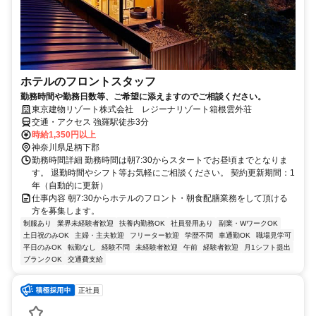
ホテルのフロントスタッフ
勤務時間や勤務日数等、ご希望に添えますのでご相談ください。
東京建物リゾート株式会社 レジーナリゾート箱根雲外荘
交通・アクセス 強羅駅徒歩3分
時給1,350円以上
神奈川県足柄下郡
勤務時間詳細 勤務時間は朝7:30からスタートでお昼頃までとなりま
す。 退勤時間やシフト等お気軽にご相談ください。 契約更新期間：1
年（自動的に更新）
仕事内容 朝7:30からホテルのフロント・朝食配膳業務をして頂ける
方を募集します。
制服あり
業界未経験者歓迎
扶養内勤務OK
社員登用あり
副業・WワークOK
土日祝のみOK
主婦・主夫歓迎
フリーター歓迎
学歴不問
車通勤OK
職場見学可
平日のみOK
転勤なし
経験不問
未経験者歓迎
午前
経験者歓迎
月1シフト提出
ブランクOK
交通費支給
正社員