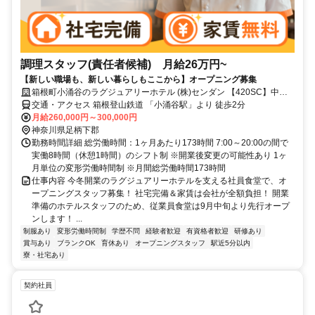
調理スタッフ(責任者候補) 月給26万円~
【新しい職場も、新しい暮らしもここから】オープニング募集
箱根町小涌谷のラグジュアリーホテル (株)センダン 【420SC】中途
採用窓口
交通・アクセス 箱根登山鉄道 「小涌谷駅」より 徒歩2分
月給260,000円～300,000円
神奈川県足柄下郡
勤務時間詳細 総労働時間：1ヶ月あたり173時間 7:00～20:00の間で
実働8時間（休憩1時間）のシフト制 ※開業後変更の可能性あり 1ヶ
月単位の変形労働時間制 ※月間総労働時間173時間
仕事内容 今冬開業のラグジュアリーホテルを支える社員食堂で、オ
ープニングスタッフ募集！ 社宅完備＆家賃は会社が全額負担！ 開業
準備のホテルスタッフのため、従業員食堂は9月中旬より先行オープ
ンします！ ...
制服あり
変形労働時間制
学歴不問
経験者歓迎
有資格者歓迎
研修あり
賞与あり
ブランクOK
育休あり
オープニングスタッフ
駅近5分以内
寮・社宅あり
契約社員