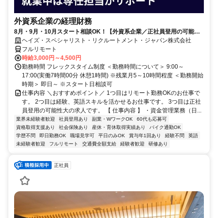
外資系企業の経理財務
8月・9月・10月スタート相談OK！【外資系企業／正社員登用の可能性
大／700万～800万／リモート勤務OK】経理財務
ヘイズ・スペシャリスト・リクルートメント・ジャパン株式会社
フルリモート
時給3,000円～4,500円
勤務時間 フレックスタイム制度 ＜勤務時間について＞ 9:00～
17:00(実働7時間00分 休憩1時間) ※残業月5～10時間程度 ＜勤務開始
時期＞ 即日～ ※スタート日相談可
仕事内容 ＼おすすめポイント／ 1つ目はリモート勤務OKのお仕事で
す。 2つ目は経験、英語スキルを活かせるお仕事です。 3つ目は正社
員登用の可能性大の求人です。 【 仕事内容 】 ・資金管理業務（日...
業界未経験者歓迎
社員登用あり
副業・WワークOK
60代も応募可
資格取得支援あり
社会保険あり
産休・育休取得実績あり
バイク通勤OK
学歴不問
即日勤務OK
職場見学可
平日のみOK
賞与年1回あり
経験不問
英語
未経験者歓迎
フルリモート
交通費全額支給
経験者歓迎
研修あり
正社員