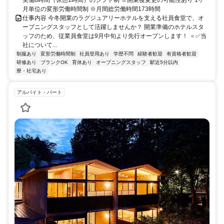
実働8時間（休憩1時間）のシフト制 ※開業後変更の可能性あり 1ヶ
月単位の変形労働時間制 ※月間総労働時間173時間
仕事内容 今冬開業のラグジュアリーホテルを支える社員食堂で、オ
ープニングスタッフとして活躍しませんか？ 開業準備のホテルスタ
ッフのため、従業員食堂は9月中旬より先行オープンします！ ＜✅当
社について...
制服あり
変形労働時間制
社員登用あり
学歴不問
経験者歓迎
有資格者歓迎
研修あり
ブランクOK
育休あり
オープニングスタッフ
駅近5分以内
寮・社宅あり
アルバイト・パート