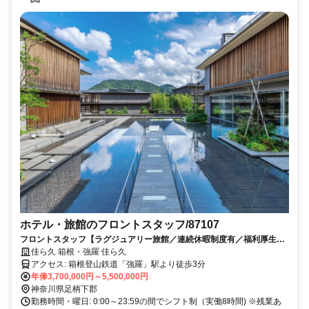
ホテル・旅館のフロントスタッフ/87107
フロントスタッフ【ラグジュアリー旅館／連続休暇制度有／福利厚生充
実】
佳ら久 箱根・強羅 佳ら久
アクセス: 箱根登山鉄道「強羅」駅より徒歩3分
年俸3,700,000円～5,500,000円
神奈川県足柄下郡
勤務時間・曜日: 0:00～23:59の間でシフト制（実働8時間) ※残業あ