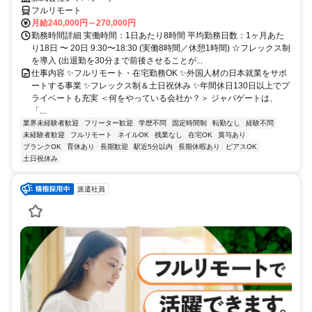
フルリモート
月給240,000円～270,000円
勤務時間詳細 実働時間：1日あたり8時間 平均勤務日数：1ヶ月あた
り18日 〜 20日 9:30〜18:30 (実働8時間／休憩1時間) ☆フレックス制
を導入 (出退勤を30分まで前後させることが...
仕事内容 ✨フルリモート・在宅勤務OK ✨外国人材の日本就業をサポ
ートする事業 ✨フレックス制＆土日祝休み ✨年間休日130日以上でプ
ライベートも充実 ＜何をやっている会社か？＞ ジャパゲートは、
「...
業界未経験者歓迎
フリーター歓迎
学歴不問
固定時間制
転勤なし
経験不問
未経験者歓迎
フルリモート
ネイルOK
残業なし
在宅OK
賞与あり
ブランクOK
育休あり
長期歓迎
駅近5分以内
長期休暇あり
ピアスOK
土日祝休み
派遣社員