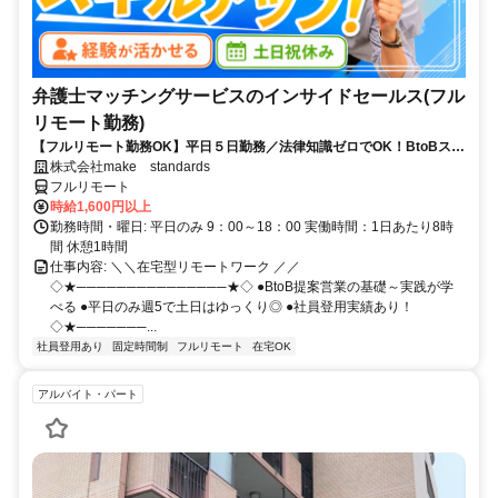
弁護士マッチングサービスのインサイドセールス(フル
リモート勤務)
【フルリモート勤務OK】平日５日勤務／法律知識ゼロでOK！BtoBスキ
ルが身につく営業職
株式会社make standards
フルリモート
時給1,600円以上
勤務時間・曜日: 平日のみ 9：00～18：00 実働時間：1日あたり8時
間 休憩1時間
仕事内容: ＼＼在宅型リモートワーク ／／
◇★───────────────★◇ ●BtoB提案営業の基礎～実践が学
べる ●平日のみ週5で土日はゆっくり◎ ●社員登用実績あり！
◇★───────...
社員登用あり
固定時間制
フルリモート
在宅OK
アルバイト・パート