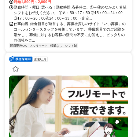
時給1,800円～2,000円
勤務時間・曜日: 選べる！勤務時間 応募時に、①～④のなかより希望
シフトをお伝えください。 ①８：50～17：50 ②15：00～24：00
③17：00～26：00④24：00～33：00 ・所定...
仕事内容: 鎌倉新書が運営する、葬儀社探しのサイト「いい葬儀」の
コールセンタースタッフを募集しています。 葬儀業界でのご経験を
活かし 、葬儀に対するお客様の疑問や不安にお答えし、ピッタリの
葬儀社をご...
即日勤務OK
フルリモート
残業なし
シフト制
派遣社員