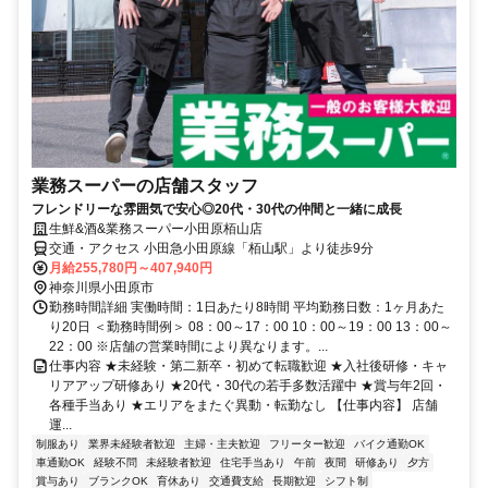
業務スーパーの店舗スタッフ
フレンドリーな雰囲気で安心◎20代・30代の仲間と一緒に成長
生鮮&酒&業務スーパー小田原栢山店
交通・アクセス 小田急小田原線「栢山駅」より徒歩9分
月給255,780円～407,940円
神奈川県小田原市
勤務時間詳細 実働時間：1日あたり8時間 平均勤務日数：1ヶ月あた
り20日 ＜勤務時間例＞ 08：00～17：00 10：00～19：00 13：00～
22：00 ※店舗の営業時間により異なります。...
仕事内容 ★未経験・第二新卒・初めて転職歓迎 ★入社後研修・キャ
リアアップ研修あり ★20代・30代の若手多数活躍中 ★賞与年2回・
各種手当あり ★エリアをまたぐ異動・転勤なし 【仕事内容】 店舗
運...
制服あり
業界未経験者歓迎
主婦・主夫歓迎
フリーター歓迎
バイク通勤OK
車通勤OK
経験不問
未経験者歓迎
住宅手当あり
午前
夜間
研修あり
夕方
賞与あり
ブランクOK
育休あり
交通費支給
長期歓迎
シフト制