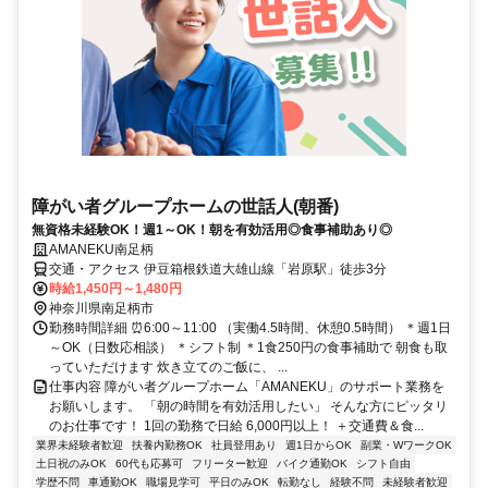
障がい者グループホームの世話人(朝番)
無資格未経験OK！週1～OK！朝を有効活用◎食事補助あり◎
AMANEKU南足柄
交通・アクセス 伊豆箱根鉄道大雄山線「岩原駅」徒歩3分
時給1,450円～1,480円
神奈川県南足柄市
勤務時間詳細 ⏰6:00～11:00 （実働4.5時間、休憩0.5時間） ＊週1日
～OK（日数応相談） ＊シフト制 ＊1食250円の食事補助で 朝食も取
っていただけます 炊き立てのご飯に、 ...
仕事内容 障がい者グループホーム「AMANEKU」のサポート業務を
お願いします。 「朝の時間を有効活用したい」 そんな方にピッタリ
のお仕事です！ 1回の勤務で日給 6,000円以上！ ＋交通費＆食...
業界未経験者歓迎
扶養内勤務OK
社員登用あり
週1日からOK
副業・WワークOK
土日祝のみOK
60代も応募可
フリーター歓迎
バイク通勤OK
シフト自由
学歴不問
車通勤OK
職場見学可
平日のみOK
転勤なし
経験不問
未経験者歓迎