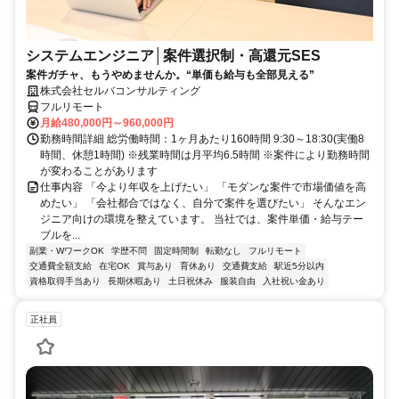
システムエンジニア│案件選択制・高還元SES
案件ガチャ、もうやめませんか。“単価も給与も全部見える”
株式会社セルバコンサルティング
フルリモート
月給480,000円～960,000円
勤務時間詳細 総労働時間：1ヶ月あたり160時間 9:30～18:30(実働8
時間、休憩1時間) ※残業時間は月平均6.5時間 ※案件により勤務時間
が変わることがあります
仕事内容 「今より年収を上げたい」 「モダンな案件で市場価値を高
めたい」 「会社都合ではなく、自分で案件を選びたい」 そんなエン
ジニア向けの環境を整えています。 当社では、案件単価・給与テー
ブルを...
副業・WワークOK
学歴不問
固定時間制
転勤なし
フルリモート
交通費全額支給
在宅OK
賞与あり
育休あり
交通費支給
駅近5分以内
資格取得手当あり
長期休暇あり
土日祝休み
服装自由
入社祝い金あり
正社員