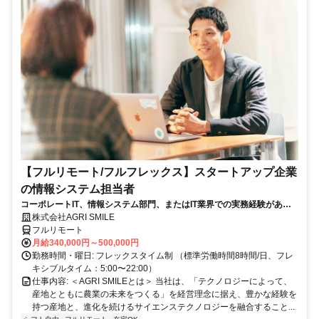
【フルリモート/フルフレックス】スタートアップ企業
の情報システム担当者
コーポレートIT、情報システム部門、またはIT業界での実務経験がある
方、大歓迎！
株式会社AGRI SMILE
フルリモート
月給340,000円～500,000円
勤務時間・曜日: フレックスタイム制 （標準労働時間8時間/日、フレ
キシブルタイム：5:00〜22:00）
仕事内容: ＜AGRI SMILEとは＞ 当社は、「テクノロジーによって、
産地とともに農業の未来をつくる」を経営理念に据え、豊かな経験を
持つ産地と、進化を続けるサイエンステクノロジーを融合すること...