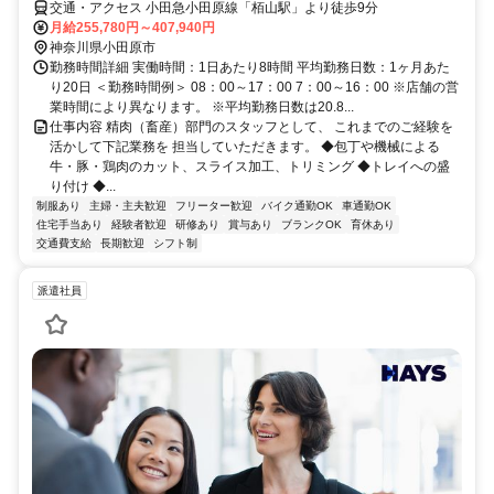
交通・アクセス 小田急小田原線「栢山駅」より徒歩9分
月給255,780円～407,940円
神奈川県小田原市
勤務時間詳細 実働時間：1日あたり8時間 平均勤務日数：1ヶ月あた
り20日 ＜勤務時間例＞ 08：00～17：00 7：00～16：00 ※店舗の営
業時間により異なります。 ※平均勤務日数は20.8...
仕事内容 精肉（畜産）部門のスタッフとして、 これまでのご経験を
活かして下記業務を 担当していただきます。 ◆包丁や機械による
牛・豚・鶏肉のカット、スライス加工、トリミング ◆トレイへの盛
り付け ◆...
制服あり
主婦・主夫歓迎
フリーター歓迎
バイク通勤OK
車通勤OK
住宅手当あり
経験者歓迎
研修あり
賞与あり
ブランクOK
育休あり
交通費支給
長期歓迎
シフト制
派遣社員