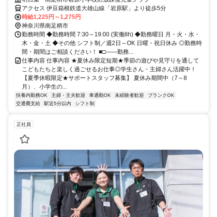
アクセス 伊豆箱根鉄道大雄山線「岩原駅」より徒歩5分
時給1,225円～1,275円
神奈川県南足柄市
勤務時間 ◆勤務時間 7:30～19:00 (実働8h) ◆勤務曜日 月・火・水・
木・金・土 ◆その他 シフト制／週2日～OK 日曜・祝日休み ◎勤務時
間・期間はご相談ください！ ■□――勤務...
仕事内容 仕事内容 ★夏休み限定短期★季節の遊びや見守りを通して
こどもたちと楽しく過ごせるお仕事◎学生さん・主婦さん活躍中！
【夏季休暇限定★サポートスタッフ募集】 夏休み期間中（7～8
月）、小学生の...
扶養内勤務OK
主婦・主夫歓迎
車通勤OK
未経験者歓迎
ブランクOK
交通費支給
駅近5分以内
シフト制
正社員