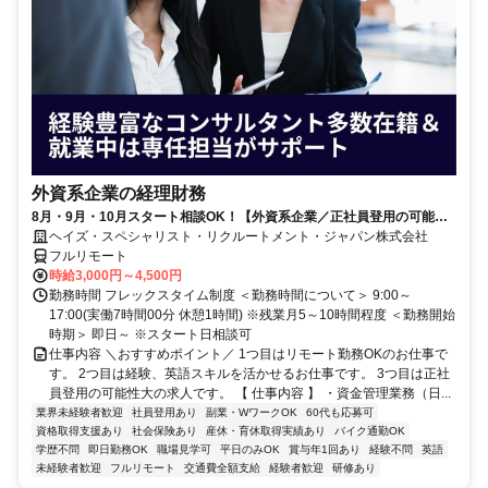
外資系企業の経理財務
8月・9月・10月スタート相談OK！【外資系企業／正社員登用の可能性
大／700万～800万／リモート勤務OK】経理財務
ヘイズ・スペシャリスト・リクルートメント・ジャパン株式会社
フルリモート
時給3,000円～4,500円
勤務時間 フレックスタイム制度 ＜勤務時間について＞ 9:00～
17:00(実働7時間00分 休憩1時間) ※残業月5～10時間程度 ＜勤務開始
時期＞ 即日～ ※スタート日相談可
仕事内容 ＼おすすめポイント／ 1つ目はリモート勤務OKのお仕事で
す。 2つ目は経験、英語スキルを活かせるお仕事です。 3つ目は正社
員登用の可能性大の求人です。 【 仕事内容 】 ・資金管理業務（日...
業界未経験者歓迎
社員登用あり
副業・WワークOK
60代も応募可
資格取得支援あり
社会保険あり
産休・育休取得実績あり
バイク通勤OK
学歴不問
即日勤務OK
職場見学可
平日のみOK
賞与年1回あり
経験不問
英語
未経験者歓迎
フルリモート
交通費全額支給
経験者歓迎
研修あり