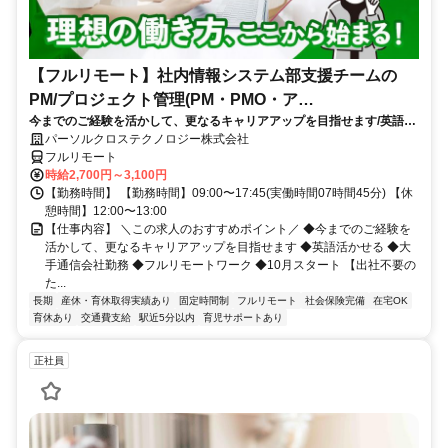
【フルリモート】社内情報システム部支援チームの
PM/プロジェクト管理(PM・PMO・ア
今までのご経験を活かして、更なるキャリアアップを目指せます/英語活
シ)_N260774362
かせる/大手通信会社勤務/フルリモートワーク/10月スタート
パーソルクロステクノロジー株式会社
フルリモート
時給2,700円～3,100円
【勤務時間】 【勤務時間】09:00〜17:45(実働時間07時間45分) 【休
憩時間】12:00〜13:00
【仕事内容】 ＼この求人のおすすめポイント／ ◆今までのご経験を
活かして、更なるキャリアアップを目指せます ◆英語活かせる ◆大
手通信会社勤務 ◆フルリモートワーク ◆10月スタート 【出社不要の
た...
長期
産休・育休取得実績あり
固定時間制
フルリモート
社会保険完備
在宅OK
育休あり
交通費支給
駅近5分以内
育児サポートあり
正社員