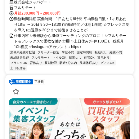
株式会社ジャパゲート
フルリモート
月給230,000円～280,000円
勤務時間詳細 実働時間：1日あたり8時間 平均勤務日数：1ヶ月あた
り18日 〜 20日 9:30〜18:30 (実働8時間／休憩1時間) ☆フレックス制
を導入 (出退勤を30分まで前後させることが...
仕事内容 ✨未経験からSNSマーケティングのプロに！ ✨フルリモー
ト＆フレックスで柔軟な働き方🏢 ✨土日休み(年休130日)、残業月
10h程度 ✅Instagramアカウント ↓ https:/...
業界未経験者歓迎
フリーター歓迎
学歴不問
固定時間制
転勤なし
経験不問
未経験者歓迎
フルリモート
ネイルOK
残業なし
在宅OK
賞与あり
ブランクOK
育休あり
長期歓迎
駅近5分以内
長期休暇あり
ピアスOK
土日祝休み
正社員