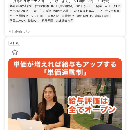
月毎の小ボーナス有！（日数による） ※1時間90円～！1時間...
業界未経験者歓迎
扶養内勤務OK
社員登用あり
週1日からOK
副業・WワークOK
土日祝のみOK
主婦・主夫歓迎
60代も応募可
資格取得支援あり
フリーター歓迎
バイク通勤OK
シフト自由
学歴不問
車通勤OK
即日勤務OK
職場見学可
平日のみOK
転勤なし
経験不問
未経験者歓迎
同じ企業の求人
正社員