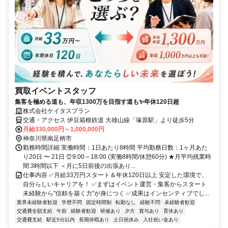
買取イベントスタッフ
集客を極める道も、年収1300万を目指す道も✨年休120日超
株式会社ケイタスプラン
交通・アクセス 伊豆箱根鉄道 大雄山線「塚原駅」より徒歩5分
月給330,000円～1,000,000円
神奈川県南足柄市
勤務時間詳細 実働時間：1日あたり8時間 平均勤務日数：1ヶ月あた
り20日 〜 21日 ⏰9:00～18:00 (実働8時間/休憩60分) ★月平均残業時
間:3時間以下 ＜月に5日前後の出張あり...
仕事内容 ✅月給33万円スタート＆年休120日以上 安定した環境で、
自分らしいキャリアを！ ✅まずはイベント運営・集客からスタート
未経験から"信頼を築く力"が身につく ✅成果はインセンティブでし...
業界未経験者歓迎
学歴不問
固定時間制
転勤なし
経験不問
未経験者歓迎
交通費全額支給
午前
経験者歓迎
研修あり
夕方
賞与あり
育休あり
交通費支給
駅近5分以内
長期休暇あり
土日祝休み
入社祝い金あり