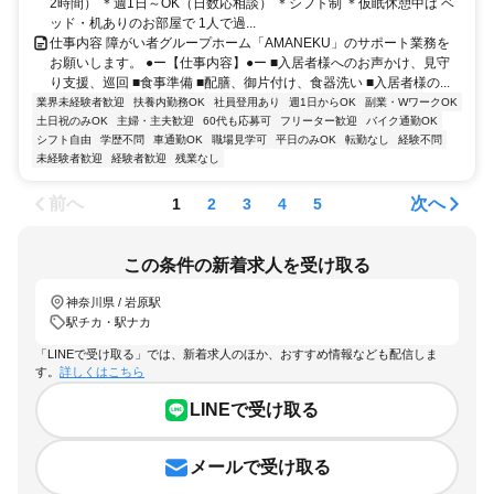
2時間） ＊週1日～OK（日数応相談） ＊シフト制 ＊仮眠休憩中は ベ
ッド・机ありのお部屋で 1人で過...
仕事内容 障がい者グループホーム「AMANEKU」のサポート業務を
お願いします。 ●ー【仕事内容】●ー ■入居者様へのお声かけ、見守
り支援、巡回 ■食事準備 ■配膳、御片付け、食器洗い ■入居者様の...
業界未経験者歓迎
扶養内勤務OK
社員登用あり
週1日からOK
副業・WワークOK
土日祝のみOK
主婦・主夫歓迎
60代も応募可
フリーター歓迎
バイク通勤OK
シフト自由
学歴不問
車通勤OK
職場見学可
平日のみOK
転勤なし
経験不問
未経験者歓迎
経験者歓迎
残業なし
前へ
次へ
1
2
3
4
5
この条件の新着求人を受け取る
神奈川県 / 岩原駅
駅チカ・駅ナカ
「LINEで受け取る」では、新着求人のほか、おすすめ情報なども配信しま
す。
詳しくはこちら
LINEで受け取る
メールで受け取る