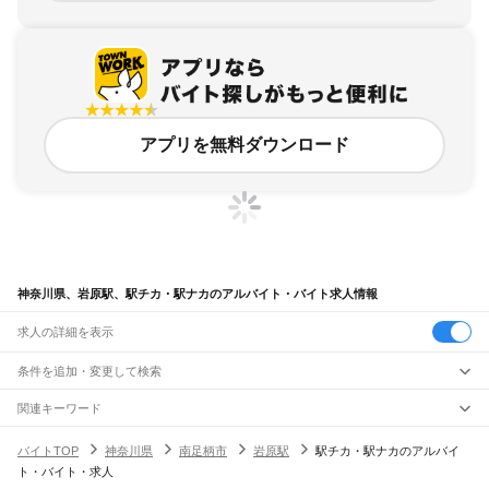
アプリを無料ダウンロード
神奈川県、岩原駅、駅チカ・駅ナカのアルバイト・バイト求人情報
求人の詳細を表示
条件を追加・変更して検索
市区町村を追加・変更
関連キーワード
完全在宅ワーク 全国
シール貼り 在宅
現在地周辺
ガチャガチャ
犬カフェ
神奈川県
駅を追加・変更
バイトTOP
神奈川県
南足柄市
岩原駅
駅チカ・駅ナカのアルバイ
神奈川県
すべて
ト・バイト・求人
横浜市
すべて
職種を追加・変更
JR東海道本線(東京～熱海)