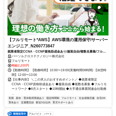
【フルリモート*AWS】AWS環境の運用保守/サーバー
エンジニア_N260773847
就業者限定CCNA・CCNP資格助成金あり/服装自由/複数名募集/フルリ
モートワーク/8月スタート/10時開始/大手通信事業関連会社勤務
パーソルクロステクノロジー株式会社
フルリモート
時給2,200円
【勤務時間】 【勤務時間】10:00〜19:00(実働時間08時間) 【休憩時
間】12:00〜13:00
【仕事内容】 ＼この求人のおすすめポイント／ ◆就業者限定
CCNA・CCNP資格助成金あり ◆服装自由 ◆複数名募集 ◆フルリモ
ートワーク ◆8月スタート ◆10時開始 ◆大手通信事業関連会社勤務
...
長期
産休・育休取得実績あり
固定時間制
フルリモート
社会保険完備
在宅OK
育休あり
交通費支給
駅近5分以内
育児サポートあり
アルバイト・パート