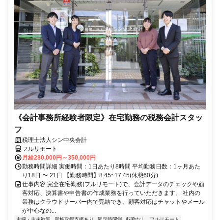
《会計事務所経験者限定》在宅勤務の税務会計スタッ
フ
税理士法人シン中央会計
フルリモート
月給280,000円～350,000円
勤務時間詳細 実働時間：1日あたり8時間 平均勤務日数：1ヶ月あた
り18日 〜 21日 【勤務時間】8:45~17:45(休憩60分)
仕事内容 完全在宅勤務(フルリモート)で、会計データのチェックや顧
客対応、決算書や申告書の作成業務を行っていただきます。 社内の
業務はクラウドサーバー内で完結でき、顧客対応はチャットやメール
が中心なの...
主婦・主夫歓迎
資格取得支援あり
固定時間制
転勤なし
フルリモート