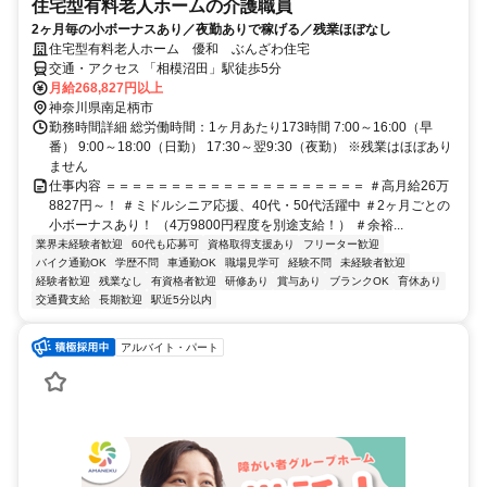
住宅型有料老人ホームの介護職員
2ヶ月毎の小ボーナスあり／夜勤ありで稼げる／残業ほぼなし
住宅型有料老人ホーム 優和 ぶんざわ住宅
交通・アクセス 「相模沼田」駅徒歩5分
月給268,827円以上
神奈川県南足柄市
勤務時間詳細 総労働時間：1ヶ月あたり173時間 7:00～16:00（早
番） 9:00～18:00（日勤） 17:30～翌9:30（夜勤） ※残業はほぼあり
ません
仕事内容 ＝＝＝＝＝＝＝＝＝＝＝＝＝＝＝＝＝＝＝＝ ＃高月給26万
8827円～！ ＃ミドルシニア応援、40代・50代活躍中 ＃2ヶ月ごとの
小ボーナスあり！ （4万9800円程度を別途支給！） ＃余裕...
業界未経験者歓迎
60代も応募可
資格取得支援あり
フリーター歓迎
バイク通勤OK
学歴不問
車通勤OK
職場見学可
経験不問
未経験者歓迎
経験者歓迎
残業なし
有資格者歓迎
研修あり
賞与あり
ブランクOK
育休あり
交通費支給
長期歓迎
駅近5分以内
アルバイト・パート