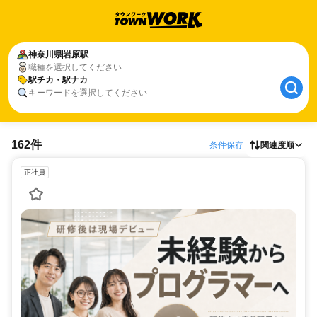
神奈川県
岩原駅
職種を選択してください
駅チカ・駅ナカ
キーワードを選択してください
162件
条件保存
関連度順
正社員