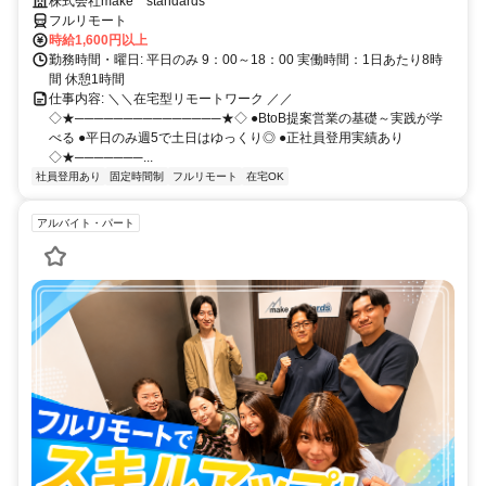
スキルアップ
株式会社make standards
フルリモート
時給1,600円以上
勤務時間・曜日: 平日のみ 9：00～18：00 実働時間：1日あたり8時
間 休憩1時間
仕事内容: ＼＼在宅型リモートワーク ／／
◇★───────────────★◇ ●BtoB提案営業の基礎～実践が学
べる ●平日のみ週5で土日はゆっくり◎ ●正社員登用実績あり
◇★───────...
社員登用あり
固定時間制
フルリモート
在宅OK
アルバイト・パート