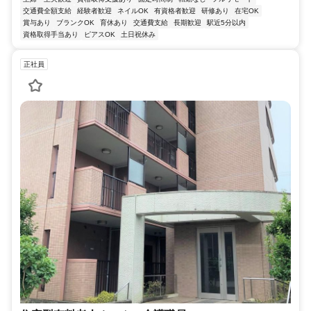
交通費全額支給
経験者歓迎
ネイルOK
有資格者歓迎
研修あり
在宅OK
賞与あり
ブランクOK
育休あり
交通費支給
長期歓迎
駅近5分以内
資格取得手当あり
ピアスOK
土日祝休み
正社員