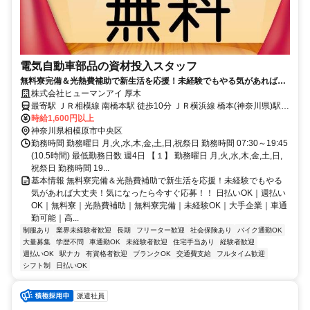
電気自動車部品の資材投入スタッフ
無料寮完備＆光熱費補助で新生活を応援！未経験でもやる気があれば大
丈夫！気になったら今すぐ応募！！
株式会社ヒューマンアイ 厚木
最寄駅 ＪＲ相模線 南橋本駅 徒歩10分 ＪＲ横浜線 橋本(神奈川県)駅
車7分 ＪＲ横浜線 相模原駅 車12分 ＊駅チカで通勤ラクラク！ ＊車・
時給1,600円以上
バイク・自転車通勤歓迎！
神奈川県相模原市中央区
勤務時間 勤務曜日 月,火,水,木,金,土,日,祝祭日 勤務時間 07:30～19:45
(10.5時間) 最低勤務日数 週4日 【１】 勤務曜日 月,火,水,木,金,土,日,
祝祭日 勤務時間 19...
基本情報 無料寮完備＆光熱費補助で新生活を応援！未経験でもやる
気があれば大丈夫！気になったら今すぐ応募！！ 日払いOK｜週払い
OK｜無料寮｜光熱費補助｜無料寮完備｜未経験OK｜大手企業｜車通
勤可能｜高...
制服あり
業界未経験者歓迎
長期
フリーター歓迎
社会保険あり
バイク通勤OK
大量募集
学歴不問
車通勤OK
未経験者歓迎
住宅手当あり
経験者歓迎
週払いOK
駅ナカ
有資格者歓迎
ブランクOK
交通費支給
フルタイム歓迎
シフト制
日払いOK
派遣社員