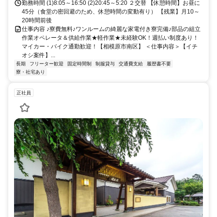
勤務時間 (1)8:05～16:50 (2)20:45～5:20 ２交替 【休憩時間】お昼に
45分（食堂の密回避のため、休憩時間の変動有り） 【残業】月10～
20時間前後
仕事内容 ♪寮費無料♪ワンルームの綺麗な家電付き寮完備♪部品の組立
作業オペレータ＆供給作業★軽作業★未経験OK！週払い制度あり！
マイカー・バイク通勤歓迎！【相模原市南区】 ＜仕事内容＞【イチ
オシ案件】...
長期
フリーター歓迎
固定時間制
制服貸与
交通費支給
履歴書不要
寮・社宅あり
正社員