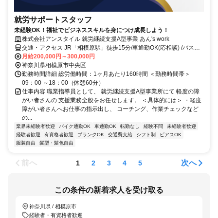
就労サポートスタッフ
未経験OK！福祉でビジネススキルを身につけ成長しよう！
株式会社アンスタイル 就労継続支援A型事業 あん's work
交通・アクセス JR「相模原駅」徒歩15分/車通勤OK(応相談) /バス利
用「市役所前」徒歩5分
月給200,000円～300,000円
神奈川県相模原市中央区
勤務時間詳細 総労働時間：1ヶ月あたり160時間 ＜勤務時間帯＞
09：00 ～18：00（休憩60分）
仕事内容 職業指導員として、 就労継続支援A型事業所にて 軽度の障
がい者さんの 支援業務全般をお任せします。 ＜具体的には＞ ・軽度
障がい者さんへお仕事の指示出し、 コーチング、作業チェックなど
の...
業界未経験者歓迎
バイク通勤OK
車通勤OK
転勤なし
経験不問
未経験者歓迎
経験者歓迎
有資格者歓迎
ブランクOK
交通費支給
シフト制
ピアスOK
服装自由
髪型・髪色自由
前へ
次へ
1
2
3
4
5
この条件の新着求人を受け取る
神奈川県 / 相模原市
経験者・有資格者歓迎