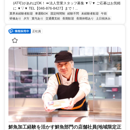
(AT可)があればOK！ ⏩法人営業スタッフ募集 ▼▽▼ ご応募はお気軽
に ▼▽▼ TEL【046-876-8427】まで！...
業界未経験者歓迎
車通勤OK
固定時間制
経験不問
未経験者歓迎
午前
研修あり
夕方
賞与あり
交通費支給
長期歓迎
長期休暇あり
土日祝休み
正社員
鮮魚加工経験を活かす鮮魚部門の店舗社員(地域限定正