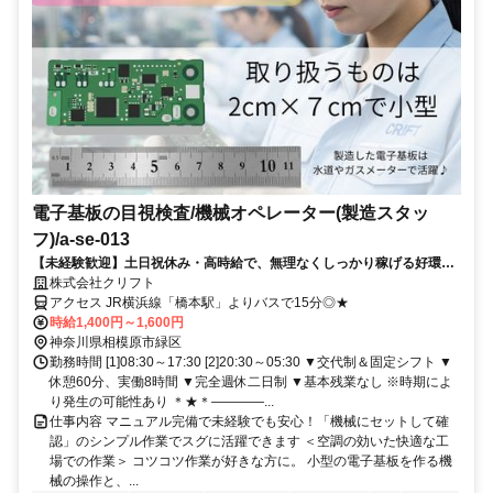
電子基板の目視検査/機械オペレーター(製造スタッ
フ)/a-se-013
【未経験歓迎】土日祝休み・高時給で、無理なくしっかり稼げる好環
境！
株式会社クリフト
アクセス JR横浜線「橋本駅」よりバスで15分◎★
時給1,400円～1,600円
神奈川県相模原市緑区
勤務時間 [1]08:30～17:30 [2]20:30～05:30 ▼交代制＆固定シフト ▼
休憩60分、実働8時間 ▼完全週休二日制 ▼基本残業なし ※時期によ
り発生の可能性あり ＊★＊――――...
仕事内容 マニュアル完備で未経験でも安心！「機械にセットして確
認」のシンプル作業でスグに活躍できます ＜空調の効いた快適な工
場での作業＞ コツコツ作業が好きな方に。 小型の電子基板を作る機
械の操作と、...