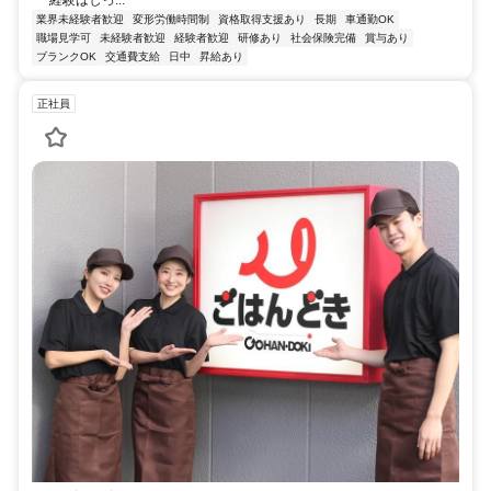
経験はしっ...
業界未経験者歓迎
変形労働時間制
資格取得支援あり
長期
車通勤OK
職場見学可
未経験者歓迎
経験者歓迎
研修あり
社会保険完備
賞与あり
ブランクOK
交通費支給
日中
昇給あり
正社員