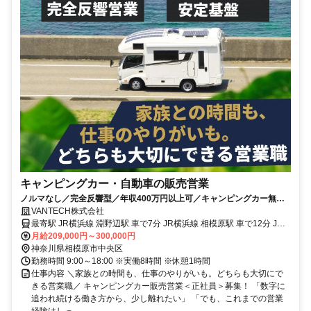
キャンピングカー・自動車の販売営業
ノルマなし／完全反響型／年収400万円以上可／キャンピングカー無料
貸出制度／販売台数に応じた報奨制度
VANTECH株式会社
最寄駅 JR横浜線 淵野辺駅 車で7分 JR横浜線 相模原駅 車で12分 JR
相模線 上溝駅 車で14分 JR横浜線 町田駅 車で18分
月給209,000円～300,000円
神奈川県相模原市中央区
勤務時間 9:00～18:00 ※実働8時間 ※休憩1時間
仕事内容 ＼家族との時間も、仕事のやりがいも。どちらも大切にで
きる営業職／ キャンピングカー販売営業＜正社員＞募集！ 「数字に
追われ続ける働き方から、少し離れたい」 「でも、これまでの営業