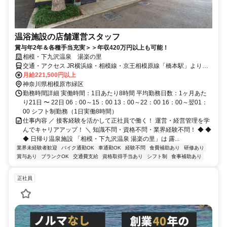
温浴施設の店舗運営スタッフ
賞与年2年＆各種手当充実＞＞年収420万円以上も可能！
相模・下九沢温泉 湯楽の里
交通・アクセス JR横浜線・相模線・京王相模原線「橋本駅」よりバ
ス／バス停「北公園入口」下車すぐ
月給221,500円以上
神奈川県相模原市緑区
勤務時間詳細 実働時間：1日あたり8時間 平均勤務日数：1ヶ月あた
り21日 〜 22日 06：00～15：00 13：00～22：00 16：00～翌01：
00 シフト制勤務（1日実働8時間）
仕事内容 ／ 接客経験を活かして正社員で働く！ 運営・経営管理を学
んでキャリアアップ！ ＼ 知識不問・資格不問・業界経験不問！ ◆ ◆
◆ 日帰り温泉施設 「相模・下九沢温泉 湯楽の里」は 露...
業界未経験者歓迎
バイク通勤OK
車通勤OK
経験不問
食費補助あり
研修あり
賞与あり
ブランクOK
交通費支給
資格取得手当あり
シフト制
食事補助あり
正社員