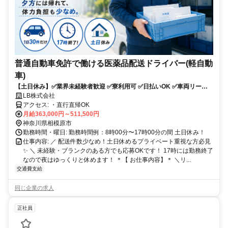
普通自動車免許で働ける医薬品配送ドライバー(軽自動
車)
【土日休み】✅業界未経験者歓迎 ✅寮利用可 ✅日払いOK ✅車両リース
可！✅配送件数少なめ
LB株式会社
アクセス: ・直行直帰OK
月給363,000円～511,500円
神奈川県相模原市
勤務時間・曜日: 勤務時間例：8時00分〜17時00分の間 土日休み！
仕事内容: ／ 配送件数少なめ！土日休めるプライベート重視な方必見
✨ ＼ 未経験・ブランクのある方でも応募OKです！ 17時には勤務終了
なので夜はゆっくりと休めます！ ＊【 お仕事内容】＊ ＼リ...
交通費支給
同じ企業の求人
正社員