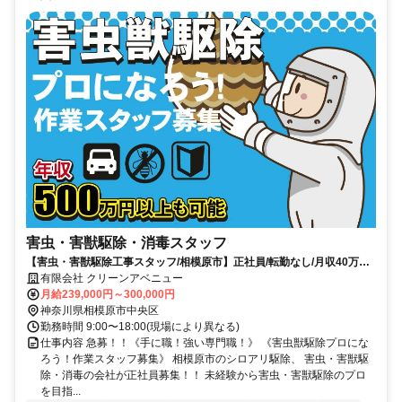
害虫・害獣駆除・消毒スタッフ
【害虫・害獣駆除工事スタッフ/相模原市】正社員/転勤なし/月収40万円
以上も可能/未経験者歓迎
有限会社 クリーンアベニュー
月給239,000円～300,000円
神奈川県相模原市中央区
勤務時間 9:00〜18:00(現場により異なる)
仕事内容 急募！！《手に職！強い専門職！》 《害虫獣駆除プロにな
ろう！作業スタッフ募集》 相模原市のシロアリ駆除、 害虫・害獣駆
除・消毒の会社が正社員募集！！ 未経験から害虫・害獣駆除のプロ
を目指...