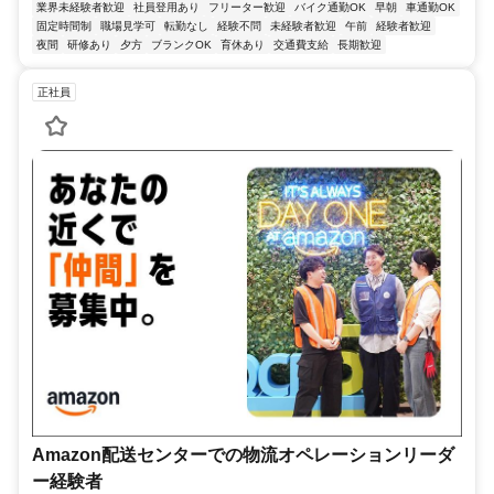
業界未経験者歓迎
社員登用あり
フリーター歓迎
バイク通勤OK
早朝
車通勤OK
固定時間制
職場見学可
転勤なし
経験不問
未経験者歓迎
午前
経験者歓迎
夜間
研修あり
夕方
ブランクOK
育休あり
交通費支給
長期歓迎
正社員
Amazon配送センターでの物流オペレーションリーダ
ー経験者