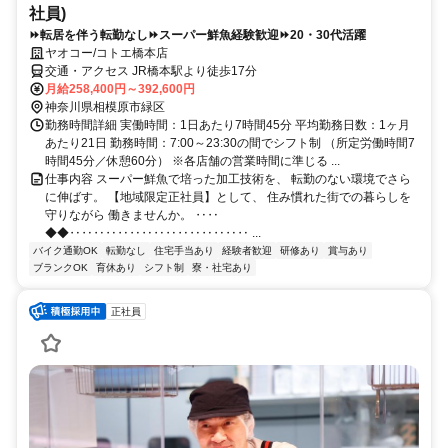
社員)
⏩転居を伴う転勤なし⏩スーパー鮮魚経験歓迎⏩20・30代活躍
ヤオコー/コトエ橋本店
交通・アクセス JR橋本駅より徒歩17分
月給258,400円～392,600円
神奈川県相模原市緑区
勤務時間詳細 実働時間：1日あたり7時間45分 平均勤務日数：1ヶ月
あたり21日 勤務時間：7:00～23:30の間でシフト制 （所定労働時間7
時間45分／休憩60分） ※各店舗の営業時間に準じる ...
仕事内容 スーパー鮮魚で培った加工技術を、 転勤のない環境でさら
に伸ばす。 【地域限定正社員】として、 住み慣れた街での暮らしを
守りながら 働きませんか。 ‥‥
◆◆‥‥‥‥‥‥‥‥‥‥‥‥‥‥‥ ...
バイク通勤OK
転勤なし
住宅手当あり
経験者歓迎
研修あり
賞与あり
ブランクOK
育休あり
シフト制
寮・社宅あり
正社員