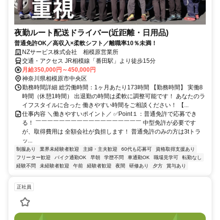
夜勤ルート配送ドライバー(近距離・日用品)
普通免許OK／高収入×柔軟シフト／離職率10％未満！
NZサービス株式会社 相模原営業所
交通・アクセス JR相模線「番田駅」より徒歩15分
月給350,000円～450,000円
神奈川県相模原市中央区
勤務時間詳細 総労働時間：1ヶ月あたり173時間 【勤務時間】 実働8
時間（休憩1時間） 出退勤の時間は柔軟に調整可能です！ あなたのラ
イフスタイルに合った 働きやすい時間をご相談ください！ 【...
仕事内容 ＼働きやすいポイント／ ✅Point１：普通免許で応募でき
る！ ￣￣￣￣￣￣￣￣￣￣￣￣￣￣￣￣￣￣ 中型免許が必要です
が、取得費用は 全額会社が負担します！ 普通免許のみの方は3tトラ
ッ...
制服あり
業界未経験者歓迎
主婦・主夫歓迎
60代も応募可
資格取得支援あり
フリーター歓迎
バイク通勤OK
早朝
学歴不問
車通勤OK
職場見学可
転勤なし
経験不問
未経験者歓迎
午前
経験者歓迎
夜間
研修あり
夕方
賞与あり
正社員