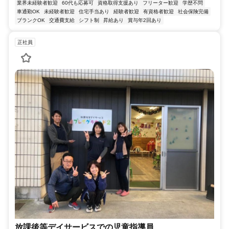
業界未経験者歓迎
60代も応募可
資格取得支援あり
フリーター歓迎
学歴不問
車通勤OK
未経験者歓迎
住宅手当あり
経験者歓迎
有資格者歓迎
社会保険完備
ブランクOK
交通費支給
シフト制
昇給あり
賞与年2回あり
正社員
放課後等デイサービスでの児童指導員