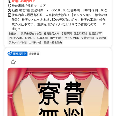
時給1,450円以上
神奈川県相模原市中央区
勤務時間詳細 勤務時間：9：00-18：00 実働時間：8時間 休憩：60分
仕事内容 ⭐履歴書不要！未経験者大歓迎⭐ 【カンタン組立・検査の軽
作業】 検査などに使われるLEDの光装置の組立、検査の工場内軽作
業のお仕事です。 空調完備のきれいな工場内での作業なので、一年
通じて...
制服あり
業界未経験者歓迎
社員登用あり
学歴不問
固定時間制
職場見学可
平日のみOK
転勤なし
経験不問
経験者歓迎
ブランクOK
交通費支給
長期歓迎
フルタイム歓迎
土日祝休み
髪型・髪色自由
派遣社員