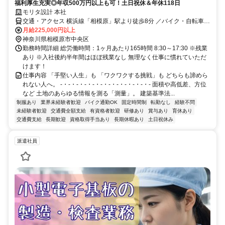
福利厚生充実◎年収500万円以上も可！土日祝休＆年休118日
モリタ設計 本社
交通・アクセス 横浜線「相模原」駅より徒歩8分 ／バイク・自転車通
勤OK／交通費全額支給
月給225,000円以上
神奈川県相模原市中央区
勤務時間詳細 総労働時間：1ヶ月あたり165時間 8:30～17:30 ※残業
あり ※入社後約半年間はほぼ残業なし 無理なく仕事に慣れていただ
けます！
仕事内容 「手堅い人生」も 「ワクワクする挑戦」も どちらも諦めら
れない人へ。 -・-・-・-・-・-・-・-・-・-・-・- 面積や高低差、方位
など 土地のあらゆる情報を測る「測量」。 建築基準法...
制服あり
業界未経験者歓迎
バイク通勤OK
固定時間制
転勤なし
経験不問
未経験者歓迎
交通費全額支給
有資格者歓迎
研修あり
賞与あり
育休あり
交通費支給
長期歓迎
資格取得手当あり
長期休暇あり
土日祝休み
派遣社員