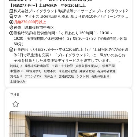
【月給27万円〜】土日祝休み｜年休120日以上
株式会社プレイグラウンド/放課後等デイサービス プレイグラウンド2
交通・アクセス JR横浜線｢相模原｣駅より徒歩10分／｢グリーンプラ
ザ｣バス停より徒歩2分 ※クルマ通勤OK
月給270,000円以上
神奈川県相模原市中央区
勤務時間詳細 総労働時間：1ヶ月あたり160時間 1）10:30～
19:30（実働8時間／休憩60分） 2）08:30～17:30（実働8時間／休憩
60分）
仕事内容 ＼\月給27万円〜×年休120日以上！/／ "土日祝休み“の完全週
休2日で私生活も充実！ 「プレイグラウンド2」は、障がいのあるお
子様を対象とした放課後等デイサービスを運営しています。 「...
制服あり
業界未経験者歓迎
主婦・主夫歓迎
資格取得支援あり
学歴不問
車通勤OK
職場見学可
経験不問
未経験者歓迎
経験者歓迎
有資格者歓迎
賞与あり
ブランクOK
育休あり
交通費支給
シフト制
長期休暇あり
土日祝休み
正社員