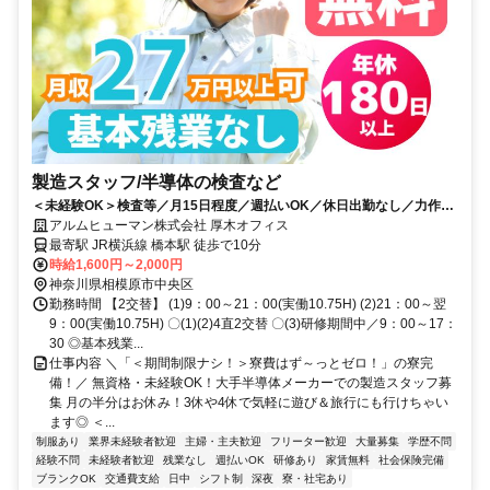
製造スタッフ/半導体の検査など
＜未経験OK＞検査等／月15日程度／週払いOK／休日出勤なし／力作業
なし／20代～40代男女活躍中
アルムヒューマン株式会社 厚木オフィス
最寄駅 JR横浜線 橋本駅 徒歩で10分
時給1,600円～2,000円
神奈川県相模原市中央区
勤務時間 【2交替】 (1)9：00～21：00(実働10.75H) (2)21：00～翌
9：00(実働10.75H) 〇(1)(2)4直2交替 〇(3)研修期間中／9：00～17：
30 ◎基本残業...
仕事内容 ＼「＜期間制限ナシ！＞寮費はず～っとゼロ！」の寮完
備！／ 無資格・未経験OK！大手半導体メーカーでの製造スタッフ募
集 月の半分はお休み！3休や4休で気軽に遊び＆旅行にも行けちゃい
ます◎ ＜...
制服あり
業界未経験者歓迎
主婦・主夫歓迎
フリーター歓迎
大量募集
学歴不問
経験不問
未経験者歓迎
残業なし
週払いOK
研修あり
家賃無料
社会保険完備
ブランクOK
交通費支給
日中
シフト制
深夜
寮・社宅あり