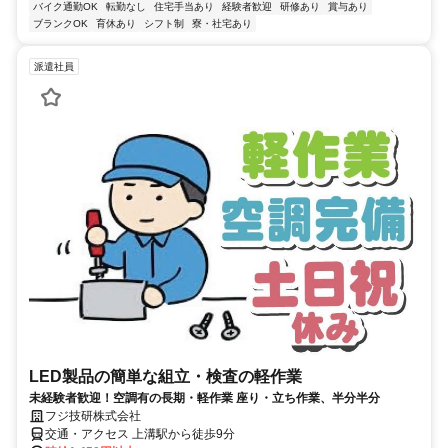
バイク通勤OK
転勤なし
住宅手当あり
経験者歓迎
研修あり
賞与あり
ブランクOK
育休あり
シフト制
寮・社宅あり
派遣社員
LED製品の簡単な組立・検査の軽作業
未経験者歓迎！空調有の長期・軽作業 座り・立ち作業、半分半分
フジ技研株式会社
交通・アクセス 上溝駅から徒歩9分