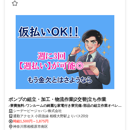
ポンプの組立・加工・物流作業|2交替|立ち作業
♪寮費無料♪ワンルームの綺麗な家電付き寮完備♪部品の組立作業オペレー
タ＆供給作業★軽作業★未経験OK！週払い制度あり！マイカー・バイク
シーデーピージャパン株式会社
通勤歓迎！【相模原市南区】
通勤アクセス 小田急線 相模大野駅よりバス20分
時給1,500円～1,875円
神奈川県相模原市南区