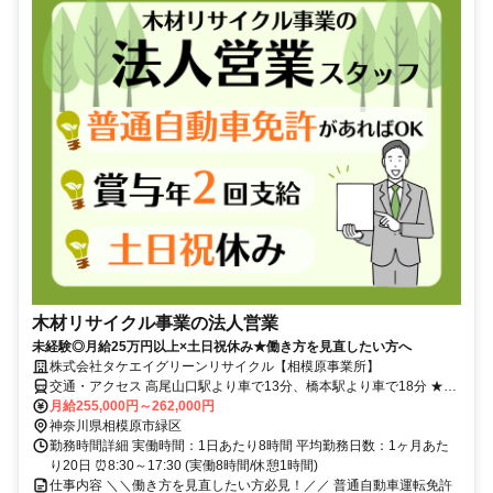
木材リサイクル事業の法人営業
未経験◎月給25万円以上×土日祝休み★働き方を見直したい方へ
株式会社タケエイグリーンリサイクル【相模原事業所】
交通・アクセス 高尾山口駅より車で13分、橋本駅より車で18分 ★車
通勤OK ★交通費規定支給
月給255,000円～262,000円
神奈川県相模原市緑区
勤務時間詳細 実働時間：1日あたり8時間 平均勤務日数：1ヶ月あた
り20日 ⏰8:30～17:30 (実働8時間/休憩1時間)
仕事内容 ＼＼働き方を見直したい方必見！／／ 普通自動車運転免許