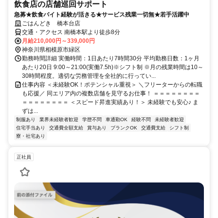
飲食店の店舗巡回サポート
急募★飲食バイト経験が活きる★サービス残業一切無★若手活躍中
ごはんどき 橋本台店
交通・アクセス 南橋本駅より徒歩8分
月給210,000円～339,000円
神奈川県相模原市緑区
勤務時間詳細 実働時間：1日あたり7時間30分 平均勤務日数：1ヶ月
あたり20日 9:00～21:00(実働7.5h)※シフト制 ※月の残業時間は10～
30時間程度。適切な労務管理を全社的に行ってい...
仕事内容 ＜未経験OK！ポテンシャル重視＞ ＼フリーターからの転職
も応援／ 同エリア内の複数店舗を見守るお仕事！ ＝＝＝＝＝＝＝＝
＝＝＝＝＝＝＝＝ ＜スピード昇進実績あり！＞ 未経験でも安心♪ ま
ずは...
制服あり
業界未経験者歓迎
学歴不問
車通勤OK
経験不問
未経験者歓迎
住宅手当あり
交通費全額支給
賞与あり
ブランクOK
交通費支給
シフト制
寮・社宅あり
正社員