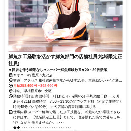
鮮魚加工経験を活かす鮮魚部門の店舗社員(地域限定正
社員)
⏩転居を伴う転勤なし⏩スーパー鮮魚経験歓迎⏩20・30代活躍
ヤオコー/相模原下九沢店
交通・アクセス 相模線南橋本駅から徒歩15分。車通勤OK バイク通勤
OK 自転車通勤OK
月給258,400円～392,600円
神奈川県相模原市中央区
勤務時間詳細 実働時間：1日あたり7時間45分 平均勤務日数：1ヶ月
あたり21日 勤務時間：7:00～23:30の間でシフト制 （所定労働時間7
時間45分／休憩60分） ※各店舗の営業時間に準じる ...
仕事内容 スーパー鮮魚で培った加工技術を、 転勤のない環境でさら
に伸ばす。 【地域限定正社員】として、 住み慣れた街での暮らしを
守りながら 働きませんか。 ‥‥
◆◆‥‥‥‥‥‥‥‥‥‥‥‥‥‥‥ ...