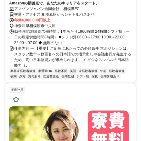
Amazonの新拠点で、あなたのキャリアをスタート。
アマゾンジャパン合同会社 相模湖FC
交通・アクセス 相模原駅からシャトルバスあり
年俸4,000,000円以上
神奈川県相模原市中央区
勤務時間詳細 総労働時間：1年あたり1960時間 24時間シフト制（一
日の所定労働時間8時間） ■シフト例 08:00～17:00 13:00～22:00
22:00～07:00 ◆ 無理のない...
仕事内容 ー 【重要】ご応募にあたっての必須条件 本ポジションは、
スタッフ数十～数百名への日本語での指示出しや会議進行が発生する
ため、高い日本語能力が求められます。 ✔ ビジネスレベルの日本語
能力（J...
業界未経験者歓迎
車通勤OK
経験不問
英語
未経験者歓迎
午前
経験者歓迎
夜間
夕方
賞与あり
交通費支給
長期歓迎
シフト制
深夜
長期休暇あり
派遣社員