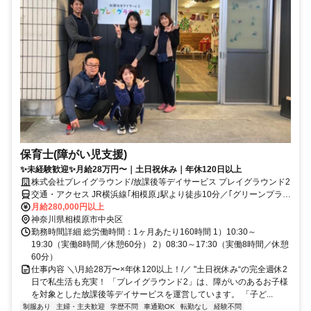
保育士(障がい児支援)
✨未経験歓迎✨月給28万円〜｜土日祝休み｜年休120日以上
株式会社プレイグラウンド/放課後等デイサービス プレイグラウンド2
交通・アクセス JR横浜線｢相模原｣駅より徒歩10分／｢グリーンプラ
ザ｣バス停より徒歩2分 ※クルマ通勤OK
月給280,000円以上
神奈川県相模原市中央区
勤務時間詳細 総労働時間：1ヶ月あたり160時間 1）10:30～
19:30（実働8時間／休憩60分） 2）08:30～17:30（実働8時間／休憩
60分）
仕事内容 ＼\月給28万〜×年休120以上！/／ "土日祝休み“の完全週休2
日で私生活も充実！ 「プレイグラウンド2」は、障がいのあるお子様
を対象とした放課後等デイサービスを運営しています。 「子ど...
制服あり
主婦・主夫歓迎
学歴不問
車通勤OK
転勤なし
経験不問