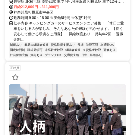
最寄駅 JR横浜線 淵野辺駅 車で7分 JR横浜線 相模原駅 車で12分 JR
相模線 上溝駅 車で14分 JR横浜線 町田駅 車で18分
月給212,000円～311,000円
神奈川県相模原市中央区
勤務時間 9:00～18:00 ※実働8時間 ※休憩1時間
仕事内容 キャンピングカーのサービスエンジニア募集！ 「休日は愛
車をいじるのが楽しみ」そんなあなたの経験が活かせます。 【長く
安心して働ける環境をご用意】 ・昇給制度あり ・賞与年2回 ・退職
金制...
制服あり
業界未経験者歓迎
資格取得支援あり
長期
学歴不問
車通勤OK
固定時間制
職場見学可
未経験者歓迎
経験者歓迎
有資格者歓迎
研修あり
社会保険完備
賞与あり
ブランクOK
交通費支給
日中
昇給あり
正社員