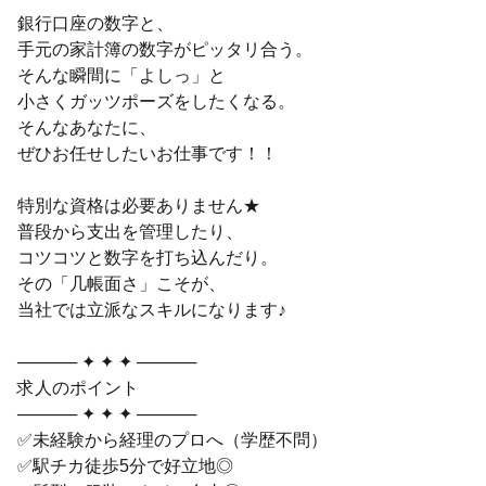
銀行口座の数字と、
手元の家計簿の数字がピッタリ合う。
そんな瞬間に「よしっ」と
小さくガッツポーズをしたくなる。
そんなあなたに、
ぜひお任せしたいお仕事です！！
特別な資格は必要ありません★
普段から支出を管理したり、
コツコツと数字を打ち込んだり。
その「几帳面さ」こそが、
当社では立派なスキルになります♪
───── ✦ ✦ ✦ ─────
求人のポイント
───── ✦ ✦ ✦ ─────
✅未経験から経理のプロへ（学歴不問）
✅駅チカ徒歩5分で好立地◎