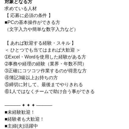
対象となる方
求めている人材
【 応募に必須の条件 】
■PCの基本操作ができる方
（文字入力や簡単な数字入力など）
【 あれば歓迎する経験・スキル 】
＜ ひとつでも当てはまれば大歓迎 ＞
➀Excel・Wordを使用した経験がある方
➁事務や経理の経験（業界・年数不問）
➂正確にコツコツ作業するのが得意な方
④簿記3級以上お持ちの方
⑤締切に対して、最後までやりきれる
⑥1人ではなくチームで助け合う事ができる
───── ✦ ✦ ✦ ─────
■未経験歓迎！
■経験者も大歓迎！
■主婦(夫)活躍中