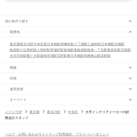
他の条件で探す
勤務地
東京都
東京23区
中央区
新日本橋駅
馬喰町駅
八丁堀駅
三越前駅
日本橋駅
京橋駅
銀座駅
小伝馬町駅
人形町駅
茅場町駅
築地駅
東銀座駅
銀座一丁目駅
新富町駅
月島駅
水天宮前駅
勝どき駅
築地市場駅
宝町駅
東日本橋駅
馬喰横山駅
浜町駅
職種
特徴
雇用形態
キーワード
バイトTOP
東京都
東京23区
中央区
大手インテリアメーカーの財
務会計スタッフ
ヘルプ・お問い合わせ
サイトマップ
利用規約・プライバシーポリシー