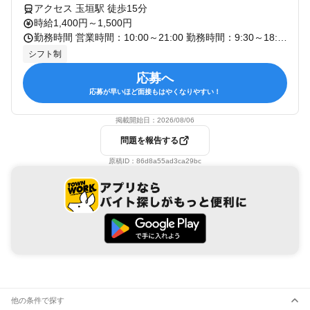
アクセス 玉垣駅 徒歩15分
時給1,400円～1,500円
勤務時間 営業時間：10:00～21:00 勤務時間：9:30～18:30・12:30～21:30(実働8時間 休憩60分)※時短相談可能！ 月間平均出勤日数：21日 勤務期間：3ヶ月以上の長期/正社員へのステップも相談可 勤務開始時期：入社が決まり次第、即日から開始できます。在職中の方もお気軽にご相談ください！
シフト制
応募へ
応募が早いほど面接もはやくなりやすい！
掲載開始日：
2026/08/06
問題を報告する
原稿ID：
86d8a55ad3ca29bc
他の条件で探す