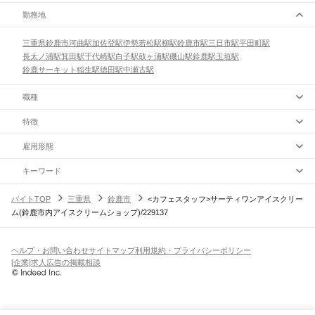
勤務地
三重県
鈴鹿市
河曲駅
加佐登駅
伊勢若松駅
柳駅
鈴鹿市駅
三日市駅
平田町駅
長太ノ浦駅
箕田駅
千代崎駅
白子駅
鼓ヶ浦駅
磯山駅
鈴鹿駅
玉垣駅
鈴鹿サーキット稲生駅
徳田駅
中瀬古駅
職種
特徴
雇用形態
キーワード
バイトTOP
三重県
鈴鹿市
<カフェスタッフ>サーティワンアイスクリー
ム(鈴鹿市内アイスクリームショップ)/229137
ヘルプ・お問い合わせ
サイトマップ
利用規約・プライバシーポリシー
[企業]求人広告の掲載相談