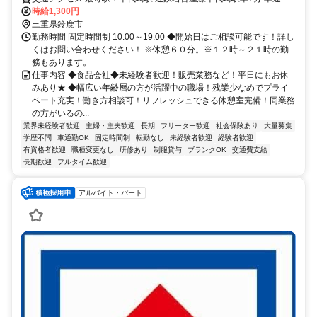
可能
時給1,300円
三重県鈴鹿市
勤務時間 固定時間制 10:00～19:00 ◆開始日はご相談可能です！詳し
くはお問い合わせください！ ※休憩６０分。※１２時～２１時の勤
務もあります。
仕事内容 ◆食品会社◆未経験者歓迎！販売業務など！平日にもお休
みあり★ ◆幅広い年齢層の方が活躍中の職場！残業少なめでプライ
ベート充実！働き方相談可！リフレッシュできる休憩室完備！同業務
の方がいるの...
業界未経験者歓迎
主婦・主夫歓迎
長期
フリーター歓迎
社会保険あり
大量募集
学歴不問
車通勤OK
固定時間制
転勤なし
未経験者歓迎
経験者歓迎
有資格者歓迎
職種変更なし
研修あり
制服貸与
ブランクOK
交通費支給
長期歓迎
フルタイム歓迎
アルバイト・パート