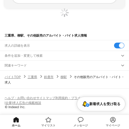
三重県、柳駅、その他販売のアルバイト・バイト求人情報
求人の詳細を表示
条件を追加・変更して検索
市区町村を追加・変更
関連キーワード
完全在宅ワーク 全国
シール貼り 在宅
現在地周辺
ガチャガチャ
犬カフェ
三重県
駅を追加・変更
バイトTOP
三重県
鈴鹿市
柳駅
その他販売のアルバイト・バイト・
三重県
すべて
求人
津市
四日市市
伊勢市
松阪市
桑名市
鈴鹿市
名張市
尾鷲市
亀山市
鳥羽市
熊野市
職種を追加・変更
JR関西本線(名古屋～亀山)
いなべ市
志摩市
伊賀市
桑名郡
員弁郡
三重郡
多気郡
度会郡
北牟婁郡
南牟婁郡
長島駅
桑名駅
朝日駅
富田駅
富田浜駅
四日市駅
南四日市駅
河原田駅
河曲駅
加佐登駅
飲食・フードサービス
特徴を追加・変更
井田川駅
亀山駅
飲食・フードサービス
すべて
ヘルプ・お問い合わせ
サイトマップ
利用規約・プライバシーポリシー
ホールスタッフ
キッチンスタッフ
皿洗い・洗い場
精肉・鮮魚加工
給食調理
人気
[企業]求人広告の掲載相談
JR関西本線(亀山～加茂)
新着求人を受け取る
雇用形態を追加・変更
パン屋（ベーカリー）
フードカウンター販売員
バー（BAR）・バーテンダー
日払いOK
高校生歓迎
学生歓迎
深夜の仕事
髪型・髪色自由
ひげOK
ネイルOK
亀山駅
関駅
加太駅
柘植駅
新堂駅
佐那具駅
伊賀上野駅
島ケ原駅
飲食店補助（開店・閉店準備）
飲食店（店長・マネージャー）
ピアスOK
アルバイト・パート
履歴書不要
オープニングスタッフ
留学生・外国人活躍中
都道府県を変更
営業・販売
JR紀勢本線
勤務期間
正社員
亀山駅
下庄駅
一身田駅
津駅
阿漕駅
高茶屋駅
六軒駅
松阪駅
徳和駅
多気駅
相可駅
営業・販売
すべて
短期
契約社員
単発・1日OK
長期
期間限定（春夏冬休み等）
佐奈駅
栃原駅
川添駅
三瀬谷駅
滝原駅
阿曽駅
伊勢柏崎駅
大内山駅
梅ケ谷駅
営業
テレフォンアポインター（テレアポ）
ルートセールス
コンビニ
ホーム
マイリスト
メッセージ
マイページ
シフト
派遣社員