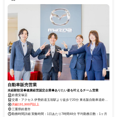
自動車販売営業
未経験歓迎◆健康経営認定企業◆ありたい姿を叶えるチーム営業
鈴鹿安塚店
交通・アクセス 伊勢鉄道玉垣駅より徒歩で20分 東名阪自動車道鈴鹿
ICより車で20分
月給191,900円以上
三重県鈴鹿市
勤務時間詳細 実働時間：1日あたり7時間48分 平均勤務日数：1ヶ月