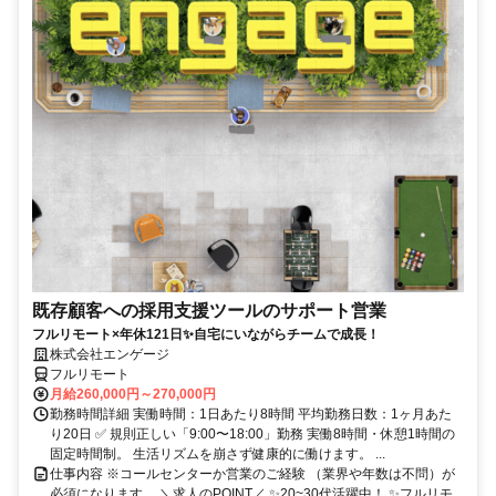
既存顧客への採用支援ツールのサポート営業
フルリモート×年休121日✨自宅にいながらチームで成長！
株式会社エンゲージ
フルリモート
月給260,000円～270,000円
勤務時間詳細 実働時間：1日あたり8時間 平均勤務日数：1ヶ月あた
り20日 ✅ 規則正しい「9:00〜18:00」勤務 実働8時間・休憩1時間の
固定時間制。 生活リズムを崩さず健康的に働けます。 ...
仕事内容 ※コールセンターか営業のご経験 （業界や年数は不問）が
必須になります。 ＼求人のPOINT／ ✨20~30代活躍中！ ✨フルリモ