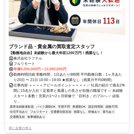
ブランド品・貴金属の買取査定スタッフ
【勤務地自由】未経験から最大年収1200万円！残業なし！
株式会社ラフテル
フルリモート
年俸5,000,000円～12,000,000円
勤務時間詳細 実働時間：1日あたり8時間 平均勤務日数：1ヶ月あた
り20日 〜 21日 10:00～19:00 ★残業なし（残業月平均0時間）
仕事内容 ＝＝＝＝アピールポイント＝＝＝＝ ✅ 社員の紹介で過去2年
間に15名が入社！定着率と風通しの良さが自慢の職場です ✅ 未経験
スタート多数！充実の1〜2ヶ月研修で「目利き」のプロへ ✅ 頑張
り...
業界未経験者歓迎
バイク通勤OK
学歴不問
車通勤OK
固定時間制
経験不問
住宅手当あり
フルリモート
交通費全額支給
残業なし
研修あり
賞与あり
交通費支給
食事補助あり
同じ企業の求人