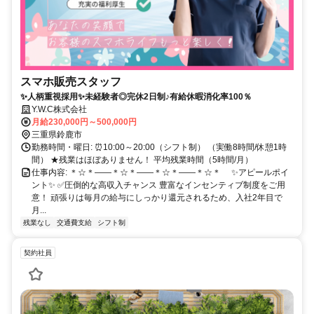
スマホ販売スタッフ
✨人柄重視採用✨未経験者◎完休2日制♪有給休暇消化率100％
Y.W.C株式会社
月給230,000円～500,000円
三重県鈴鹿市
勤務時間・曜日: ⏰10:00～20:00（シフト制） （実働8時間/休憩1時
間） ★残業はほぼありません！ 平均残業時間（5時間/月）
仕事内容: ＊☆＊――＊☆＊――＊☆＊――＊☆＊ ✨アピールポイ
ント✨ ✅圧倒的な高収入チャンス 豊富なインセンティブ制度をご用
意！ 頑張りは毎月の給与にしっかり還元されるため、入社2年目で
月...
残業なし
交通費支給
シフト制
契約社員