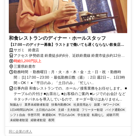
和食レストランのディナー・ホールスタッフ
【17:00～のディナー募集】ラストまで働いても遅くならない飲食店バ
イト☆
サガミ 鈴鹿店
アクセス 伊勢鉄道 鈴鹿徒歩約6分、近鉄鈴鹿線 鈴鹿市徒歩約12分、
近鉄鈴鹿線 柳徒歩約15分 鈴鹿駅から徒歩5分
時給1,200円以上
三重県鈴鹿市
勤務時間 ・勤務曜日：月・火・水・木・金・土・日・祝 ・勤務時
間： [1] 17:00～23:00 ・最低勤務日数（週）：2日 週2日～、1日3時
間～OK！ ●「平日のみ」「土日のみ」「忙しい...
仕事内容 和食レストランでの、ホール／接客業務をお任せします。 ■
テーブルの片付け ■お茶出し ■お客様のご案内 ■レジでのお会計 など
※タッチパネルを導入しているので、オーダー取りはありません...
制服あり
業界未経験者歓迎
扶養内勤務OK
社員登用あり
副業・WワークOK
1日4時間以内OK
土日祝のみOK
主婦・主夫歓迎
フリーター歓迎
バイク通勤OK
シフト自由
学歴不問
車通勤OK
平日のみOK
学生歓迎
転勤なし
経験不問
未経験者歓迎
経験者歓迎
夜間
同じ企業の求人