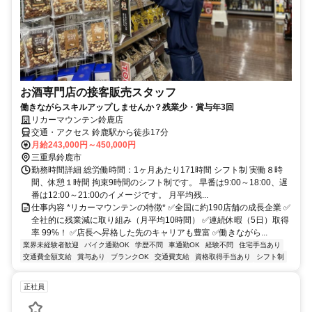
お酒専門店の接客販売スタッフ
働きながらスキルアップしませんか？残業少・賞与年3回
リカーマウンテン鈴鹿店
交通・アクセス 鈴鹿駅から徒歩17分
月給243,000円～450,000円
三重県鈴鹿市
勤務時間詳細 総労働時間：1ヶ月あたり171時間 シフト制 実働８時
間、休憩１時間 拘束9時間のシフト制です。 早番は9:00～18:00、遅
番は12:00～21:00のイメージです。 月平均残...
仕事内容 *リカーマウンテンの特徴* ✅全国に約190店舗の成長企業 ✅
全社的に残業減に取り組み（月平均10時間） ✅連続休暇（5日）取得
率 99%！ ✅店長へ昇格した先のキャリアも豊富 ✅働きながら...
業界未経験者歓迎
バイク通勤OK
学歴不問
車通勤OK
経験不問
住宅手当あり
交通費全額支給
賞与あり
ブランクOK
交通費支給
資格取得手当あり
シフト制
正社員