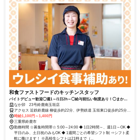
和食ファストフードのキッチンスタッフ
バイトデビュー歓迎◯週1～/1日2h～◯給与前払い制度あり！◯まかな
い（食事補助）あり
なか卯 23号鈴鹿南玉垣店
アクセス 近鉄鈴鹿線 柳徒歩約22分、伊勢鉄道 玉垣東口徒歩約25分、
伊勢鉄道 鈴鹿徒歩約28分
時給1,100円～1,400円
三重県鈴鹿市
勤務時間 ☆募集時間帯☆ 5:00～24:00 ◆ 1日2時間～、週1日～OK ◆
平日のみ、土日祝のみもOK ◆ 1週間ごとの希望シフト制 ⇒シフト柔
軟に働けます！ ※高校生シフトは21時まで（...