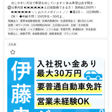
出しやすい方法で希望を出しています☆ 休み希望は必ず聞き...
仕事内容 ■□■□■□■□■□■ 土日祝勤務できる方！ 高時給1200円！
■□■□■□■□■□■ ＼＼ おススメポイント ／／ ◆週1日～、1日3時間～
OK！ ◆年齢不問！10代学生～50代ま...
制服あり
業界未経験者歓迎
扶養内勤務OK
社員登用あり
週1日からOK
副業・WワークOK
1日4時間以内OK
土日祝のみOK
主婦・主夫歓迎
フリーター歓迎
バイク通勤OK
シフト自由
学歴不問
車通勤OK
学生歓迎
転勤なし
経験不問
未経験者歓迎
経験者歓迎
ブランクOK
正社員