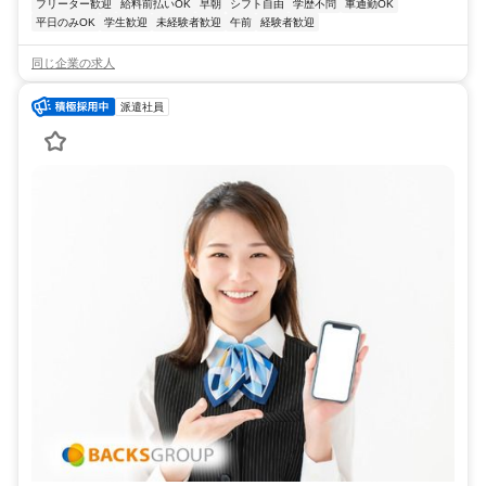
フリーター歓迎
給料前払いOK
早朝
シフト自由
学歴不問
車通勤OK
平日のみOK
学生歓迎
未経験者歓迎
午前
経験者歓迎
同じ企業の求人
派遣社員