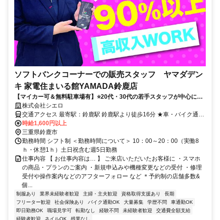
ソフトバンクコーナーでの販売スタッフ ヤマダデン
キ 家電住まいる館YAMADA鈴鹿店
【マイカー可＆無料駐車場有】⭐️20代・30代の若手スタッフが中心に活
躍中！ ⭐入社祝金Max10万円
株式会社シエロ
交通アクセス 最寄駅：鈴鹿駅 鈴鹿駅より徒歩16分 ★車・バイク通勤
OK
時給1,600円以上
三重県鈴鹿市
勤務時間 シフト制 ＜勤務時間について＞ 10：00～20：00（実働8
ｈ・休憩1ｈ）土日祝含む週5日勤務
仕事内容 【 お仕事内容は… 】 ご来店いただいたお客様に ・スマホ
の商品・プランのご案内 ・新規申込みや機種変更などの受付 ・修理
受付や操作案内などのアフターフォロー など ＊予約制の店舗多数&
個...
制服あり
業界未経験者歓迎
主婦・主夫歓迎
資格取得支援あり
長期
フリーター歓迎
社会保険あり
バイク通勤OK
大量募集
学歴不問
車通勤OK
即日勤務OK
職場見学可
転勤なし
経験不問
未経験者歓迎
交通費全額支給
経験者歓迎
ネイルOK
残業なし