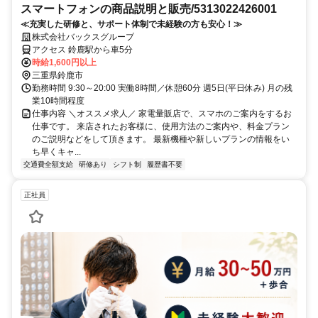
スマートフォンの商品説明と販売/5313022426001
≪充実した研修と、サポート体制で未経験の方も安心！≫
株式会社バックスグループ
アクセス 鈴鹿駅から車5分
時給1,600円以上
三重県鈴鹿市
勤務時間 9:30～20:00 実働8時間／休憩60分 週5日(平日休み) 月の残
業10時間程度
仕事内容 ＼オススメ求人／ 家電量販店で、スマホのご案内をするお
仕事です。 来店されたお客様に、使用方法のご案内や、料金プラン
のご説明などをして頂きます。 最新機種や新しいプランの情報をい
ち早くキャ...
交通費全額支給
研修あり
シフト制
履歴書不要
正社員