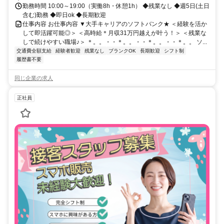
勤務時間 10:00～19:00（実働8h・休憩1h） ◆残業なし ◆週5日(土日
含む)勤務 ◆即日ok ◆長期歓迎
仕事内容 お仕事内容 ▼大手キャリアのソフトバンク★ ＜経験を活か
して即活躍可能◎＞ ＜高時給＊月収31万円越えが叶う！＞ ＜残業な
しで続けやすい職場♪＞ ＊。。・・＊。。・・＊。。・・＊。。 ソ...
交通費全額支給
経験者歓迎
残業なし
ブランクOK
長期歓迎
シフト制
履歴書不要
同じ企業の求人
正社員