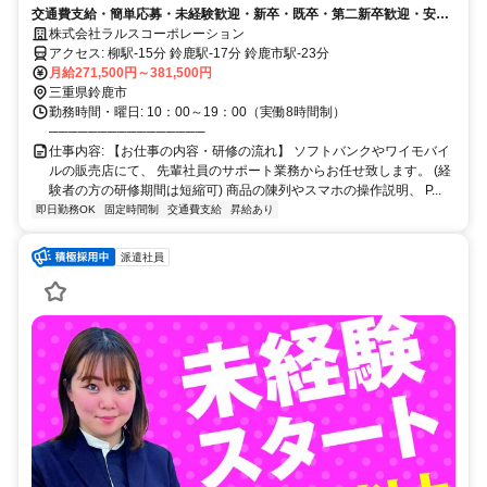
交通費支給・簡単応募・未経験歓迎・新卒・既卒・第二新卒歓迎・安定
した業界・スキルアップ・キャリアアップ可・社会保険完備・資格取得
株式会社ラルスコーポレーション
支援制度有・福利厚生が充実・研修制度充実
アクセス: 柳駅-15分 鈴鹿駅-17分 鈴鹿市駅-23分
月給271,500円～381,500円
三重県鈴鹿市
勤務時間・曜日: 10：00～19：00（実働8時間制）
────────────────
仕事内容: 【お仕事の内容・研修の流れ】 ソフトバンクやワイモバイ
ルの販売店にて、 先輩社員のサポート業務からお任せ致します。 (経
験者の方の研修期間は短縮可) 商品の陳列やスマホの操作説明、 P...
即日勤務OK
固定時間制
交通費支給
昇給あり
派遣社員