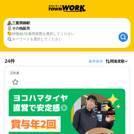
三重県
柳駅
その他販売
特徴/給与/雇用形態を選択してください
キーワードを選択してください
24件
条件保存
関連度順
正社員