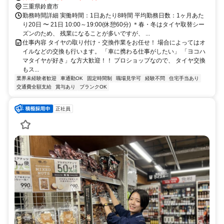
三重県鈴鹿市
勤務時間詳細 実働時間：1日あたり8時間 平均勤務日数：1ヶ月あた
り20日 〜 21日 10:00～19:00(休憩60分) ＊春・冬はタイヤ取替シー
ズンのため、 残業になることが多いですが、 ...
仕事内容 タイヤの取り付け・交換作業をお任せ！ 場合によってはオ
イルなどの交換も行います。 「車に携わる仕事がしたい」 「ヨコハ
マタイヤが好き」な方大歓迎！！ プロショップなので、 タイヤ交換
もス...
業界未経験者歓迎
車通勤OK
固定時間制
職場見学可
経験不問
住宅手当あり
交通費全額支給
賞与あり
ブランクOK
正社員