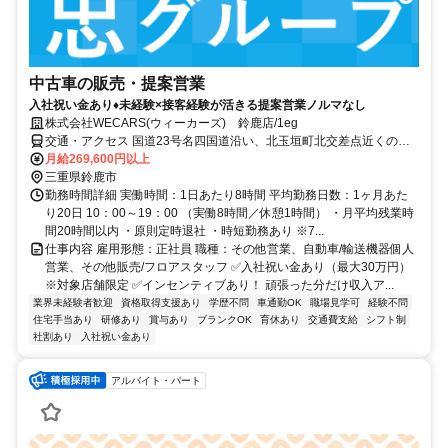
中古車の販売・提案営業
入社祝い金あり♦︎未経験×接客経験が活きる提案営業ノルマなし
株式会社WECARS(ウィーカーズ) 鈴鹿店/1eg
交通・アクセス 国道23号名四国道沿い、北玉垣町北交差点近くの店
舗です。
月給269,600円以上
三重県鈴鹿市
勤務時間詳細 実働時間：1日あたり8時間 平均勤務日数：1ヶ月あた
り20日 10：00～19：00 （実働8時間／休憩1時間） ・月平均残業時
間20時間以内 ・原則定時退社 ・時短勤務あり ※7...
仕事内容 雇用形態：正社員 職種：その他営業、自動車/輸送機器個人
営業、その他販売/フロアスタッフ ✅入社祝い金あり（最大30万円）
※対象店舗限定 ✅インセンティブあり！ 頑張った分だけ収入ア...
業界未経験者歓迎
資格取得支援あり
学歴不問
車通勤OK
職場見学可
経験不問
住宅手当あり
研修あり
賞与あり
ブランクOK
育休あり
交通費支給
シフト制
社割あり
入社祝い金あり
アルバイト・パート