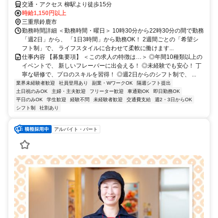
交通・アクセス 柳駅より徒歩15分
時給1,150円以上
三重県鈴鹿市
勤務時間詳細 ＜勤務時間・曜日＞ 10時30分から22時30分の間で勤務
「週2日」から、 「1日3時間」から勤務OK！ 2週間ごとの「希望シ
フト制」で、 ライフスタイルに合わせて柔軟に働けます...
仕事内容 【募集要項】 ＜この求人の特徴は…＞ ◎年間10種類以上の
イベントで、 新しいフレーバーに出会える！ ◎未経験でも安心！ 丁
寧な研修で、プロのスキルを習得！ ◎週2日からのシフト制で、 ...
業界未経験者歓迎
社員登用あり
副業・WワークOK
隔週シフト提出
土日祝のみOK
主婦・主夫歓迎
フリーター歓迎
車通勤OK
即日勤務OK
平日のみOK
学生歓迎
経験不問
未経験者歓迎
交通費支給
週2・3日からOK
シフト制
社割あり
アルバイト・パート