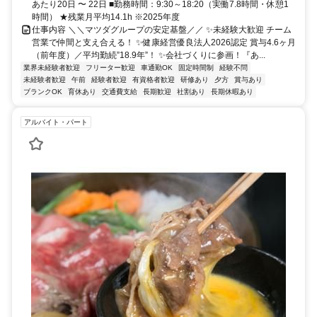
あたり20日 〜 22日 ■勤務時間：9:30～18:20（実働7.8時間・休憩1
時間） ★残業月平均14.1h ※2025年度
仕事内容 ＼＼マツダグループの安定基盤／／ ✨未経験大歓迎 チーム
営業で仲間と支え合える！ ✨健康経営優良法人2026認定 賞与4.6ヶ月
（前年度）／平均勤続”18.9年”！ ✨会社づくりに参画！『あ...
業界未経験者歓迎
フリーター歓迎
車通勤OK
固定時間制
経験不問
未経験者歓迎
午前
経験者歓迎
有資格者歓迎
研修あり
夕方
賞与あり
ブランクOK
育休あり
交通費支給
長期歓迎
社割あり
長期休暇あり
アルバイト・パート