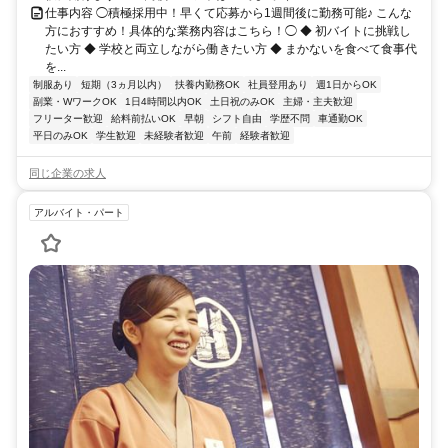
仕事内容 ◯積極採用中！早くて応募から1週間後に勤務可能♪ こんな
方におすすめ！具体的な業務内容はこちら！◯ ◆ 初バイトに挑戦し
たい方 ◆ 学校と両立しながら働きたい方 ◆ まかないを食べて食事代
を...
制服あり
短期（3ヵ月以内）
扶養内勤務OK
社員登用あり
週1日からOK
副業・WワークOK
1日4時間以内OK
土日祝のみOK
主婦・主夫歓迎
フリーター歓迎
給料前払いOK
早朝
シフト自由
学歴不問
車通勤OK
平日のみOK
学生歓迎
未経験者歓迎
午前
経験者歓迎
同じ企業の求人
アルバイト・パート