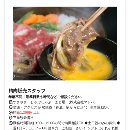
精肉販売スタッフ
年齢不問！勤務日数や時間などご相談ください
すきやき・しゃぶしゃぶ まと場 (株式会社マトバ)
交通・アクセス 伊勢鉄道「鈴鹿」駅から徒歩4分 ※車通勤OK
時給1,200円以上
三重県鈴鹿市
勤務時間詳細 9:00～19:00の間で時間相談OK ◆土日祝のみの募集 ◆
週1日～、1日3h～OK 働き方、ご相談下さい！ シフトはそれぞれ提