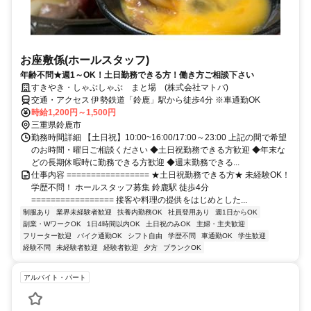
お座敷係(ホールスタッフ)
年齢不問★週1～OK！土日勤務できる方！働き方ご相談下さい
すきやき・しゃぶしゃぶ まと場 (株式会社マトバ)
交通・アクセス 伊勢鉄道「鈴鹿」駅から徒歩4分 ※車通勤OK
時給1,200円～1,500円
三重県鈴鹿市
勤務時間詳細 【土日祝】10:00~16:00/17:00～23:00 上記の間で希望
のお時間・曜日ご相談ください ◆土日祝勤務できる方歓迎 ◆年末な
どの長期休暇時に勤務できる方歓迎 ◆週末勤務できる...
仕事内容 ================= ★土日祝勤務できる方★ 未経験OK！
学歴不問！ ホールスタッフ募集 鈴鹿駅 徒歩4分
================= 接客や料理の提供をはじめとした...
制服あり
業界未経験者歓迎
扶養内勤務OK
社員登用あり
週1日からOK
副業・WワークOK
1日4時間以内OK
土日祝のみOK
主婦・主夫歓迎
フリーター歓迎
バイク通勤OK
シフト自由
学歴不問
車通勤OK
学生歓迎
経験不問
未経験者歓迎
経験者歓迎
夕方
ブランクOK
アルバイト・パート