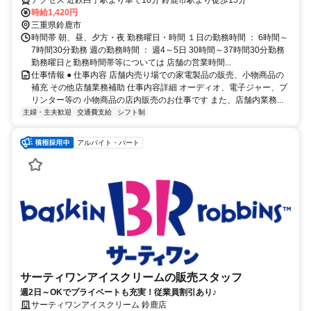
アクセス 近鉄白子駅より車で10分 鈴鹿市駅より徒歩15分
時給1,420円
三重県鈴鹿市
時間帯 朝、昼、夕方・夜 勤務曜日・時間 １日の勤務時間 ： 6時間～
7時間30分勤務 週の勤務時間 ： 週4～5日 30時間～37時間30分勤務
勤務曜日と勤務時間帯等については 店舗の営業時間...
仕事情報 ● 仕事内容 店舗内売り場での家電製品の販売、小物商品の
補充 その他店舗業務補助 仕事内容詳細 オーディオ、電子ジャー、プ
リンター等の 小物商品の店内販売のお仕事です また、店舗内業務...
主婦・主夫歓迎
交通費支給
シフト制
アルバイト・パート
サーティワンアイスクリームの販売スタッフ
週2日～OKでプライベートも充実！従業員割引あり♪
サーティワンアイスクリーム 鈴鹿店