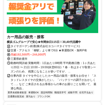
カー用品の販売・接客
横浜ゴムグループで安心★年間休日115日！30,40代活躍中
タイヤガーデン鈴鹿(株式会社ヨコハマタイヤサービス)
交通・アクセス 「柳駅」より車で6分 ★車通勤OK・無料P有
月給192,500円～244,000円
三重県鈴鹿市
勤務時間詳細 実働時間：1日あたり8時間 平均勤務日数：1ヶ月あた
り20日 〜 21日 10:00～19:00(休憩60分) ＊春・冬はタイヤ取替シー
ズンのため、 残業になることが多いですが、 ...
仕事内容 タイヤを中心としたカー用品の販売・接客をお任せ！ 「ス
タッドレスタイヤの交換がしたい」 「バッテリーの調子がおかしく
て…」など ご来店されるお客様からの車のお困りごとを聞いて、 最
適な商品...
業界未経験者歓迎
車通勤OK
固定時間制
職場見学可
経験不問
住宅手当あり
交通費全額支給
賞与あり
ブランクOK