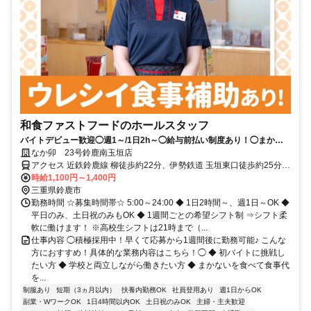
和食ファストフードのホールスタッフ
バイトデビュー歓迎◯週1～/1日2h～◯給与前払い制度あり！◯まかな
い（食事補助）あり
なか卯 23号鈴鹿南玉垣店
アクセス 近鉄鈴鹿線 柳徒歩約22分、伊勢鉄道 玉垣東口徒歩約25分、
伊勢鉄道 鈴鹿徒歩約28分
時給1,100円～1,400円
三重県鈴鹿市
勤務時間 ☆募集時間帯☆ 5:00～24:00 ◆ 1日2時間～、週1日～OK ◆
平日のみ、土日祝のみもOK ◆ 1週間ごとの希望シフト制 ⇒シフト柔
軟に働けます！ ※高校生シフトは21時まで（...
仕事内容 ◯積極採用中！早くて応募から1週間後に勤務可能♪ こんな
方におすすめ！具体的な業務内容はこちら！◯ ◆ 初バイトに挑戦し
たい方 ◆ 学校と両立しながら働きたい方 ◆ まかないを食べて食事代
を...
制服あり
短期（3ヵ月以内）
扶養内勤務OK
社員登用あり
週1日からOK
副業・WワークOK
1日4時間以内OK
土日祝のみOK
主婦・主夫歓迎