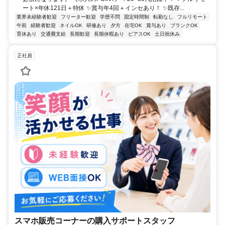
ート×年休121日＋特休 ✨賞与年4回＋インセあり！ ✨既存...
業界未経験者歓迎
フリーター歓迎
学歴不問
固定時間制
転勤なし
フルリモート
午前
経験者歓迎
ネイルOK
研修あり
夕方
在宅OK
賞与あり
ブランクOK
育休あり
交通費支給
長期歓迎
長期休暇あり
ピアスOK
土日祝休み
正社員
スマホ販売コーナーの購入サポートスタッフ