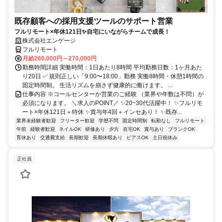
既存顧客への採用支援ツールのサポート営業
フルリモート×年休121日✨自宅にいながらチームで成長！
株式会社エンゲージ
フルリモート
月給260,000円～270,000円
勤務時間詳細 実働時間：1日あたり8時間 平均勤務日数：1ヶ月あた
り20日 ✅ 規則正しい「9:00〜18:00」勤務 実働8時間・休憩1時間の
固定時間制。 生活リズムを崩さず健康的に働けます。 ...
仕事内容 ※コールセンターか営業のご経験 （業界や年数は不問）が
必須になります。 ＼求人のPOINT／ ✨20~30代活躍中！ ✨フルリモ
ート×年休121日＋特休 ✨賞与年4回＋インセあり！ ✨既存...
業界未経験者歓迎
フリーター歓迎
学歴不問
固定時間制
転勤なし
フルリモート
午前
経験者歓迎
ネイルOK
研修あり
夕方
在宅OK
賞与あり
ブランクOK
育休あり
交通費支給
長期歓迎
長期休暇あり
ピアスOK
土日祝休み
正社員