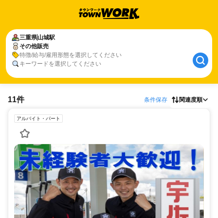
三重県
山城駅
その他販売
特徴/給与/雇用形態を選択してください
キーワードを選択してください
11件
条件保存
関連度順
アルバイト・パート