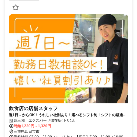
飲食店の店舗スタッフ
週1日～からOK！うれしい社割あり！選べるシフト制！シフトの融通が
利くから初バイトに選びやすい！
鶏三和 エクスパーサ御在所(下り)店
時給1,220円～1,320円
三重県四日市市