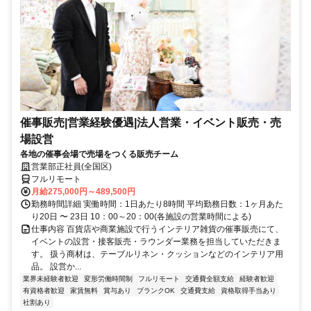
催事販売|営業経験優遇|法人営業・イベント販売・売
場設営
各地の催事会場で売場をつくる販売チーム
営業部正社員(全国区)
フルリモート
月給275,000円～489,500円
勤務時間詳細 実働時間：1日あたり8時間 平均勤務日数：1ヶ月あた
り20日 〜 23日 10：00～20：00(各施設の営業時間による)
仕事内容 百貨店や商業施設で行うインテリア雑貨の催事販売にて、
イベントの設営・接客販売・ラウンダー業務を担当していただきま
す。 扱う商材は、テーブルリネン・クッションなどのインテリア用
品。 設営か...
業界未経験者歓迎
変形労働時間制
フルリモート
交通費全額支給
経験者歓迎
有資格者歓迎
家賃無料
賞与あり
ブランクOK
交通費支給
資格取得手当あり
社割あり