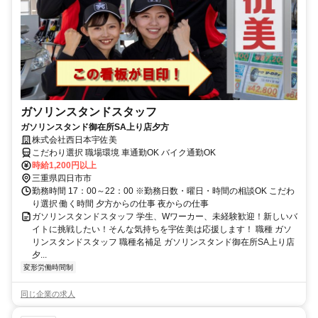
ガソリンスタンドスタッフ
ガソリンスタンド御在所SA上り店夕方
株式会社西日本宇佐美
こだわり選択 職場環境 車通勤OK バイク通勤OK
時給1,200円以上
三重県四日市市
勤務時間 17：00～22：00 ※勤務日数・曜日・時間の相談OK こだわ
り選択 働く時間 夕方からの仕事 夜からの仕事
ガソリンスタンドスタッフ 学生、Wワーカー、未経験歓迎！新しいバ
イトに挑戦したい！そんな気持ちを宇佐美は応援します！ 職種 ガソ
リンスタンドスタッフ 職種名補足 ガソリンスタンド御在所SA上り店
夕...
変形労働時間制
同じ企業の求人