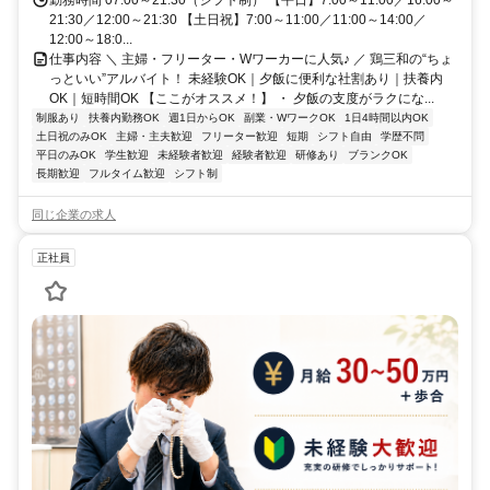
勤務時間 07:00～21:30（シフト制） 【平日】7:00～11:00／16:00～
21:30／12:00～21:30 【土日祝】7:00～11:00／11:00～14:00／
12:00～18:0...
仕事内容 ＼ 主婦・フリーター・Wワーカーに人気♪ ／ 鶏三和の“ちょ
っといい”アルバイト！ 未経験OK｜夕飯に便利な社割あり｜扶養内
OK｜短時間OK 【ここがオススメ！】 ・ 夕飯の支度がラクにな...
制服あり
扶養内勤務OK
週1日からOK
副業・WワークOK
1日4時間以内OK
土日祝のみOK
主婦・主夫歓迎
フリーター歓迎
短期
シフト自由
学歴不問
平日のみOK
学生歓迎
未経験者歓迎
経験者歓迎
研修あり
ブランクOK
長期歓迎
フルタイム歓迎
シフト制
同じ企業の求人
正社員