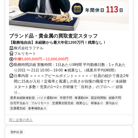
ブランド品・貴金属の買取査定スタッフ
【勤務地自由】未経験から最大年収1200万円！残業なし！
株式会社ラフテル
フルリモート
年俸5,000,000円～12,000,000円
勤務時間詳細 実働時間：1日あたり8時間 平均勤務日数：1ヶ月あた
り20日 〜 21日 10:00～19:00 ★残業なし（残業月平均0時間）
仕事内容 ＝＝＝＝アピールポイント＝＝＝＝ ✅ 社員の紹介で過去2年
間に15名が入社！定着率と風通しの良さが自慢の職場です ✅ 未経験
スタート多数！充実の1〜2ヶ月研修で「目利き」のプロへ ✅ 頑張
り...
業界未経験者歓迎
バイク通勤OK
学歴不問
車通勤OK
固定時間制
経験不問
住宅手当あり
フルリモート
交通費全額支給
残業なし
研修あり
賞与あり
交通費支給
食事補助あり
同じ企業の求人
契約社員