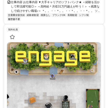
仕事内容 お仕事内容 ▼大手キャリアのソフトバンク★ ＜経験を活か
して即活躍可能◎＞ ＜高時給＊月収31万円越えが叶う！＞ ＜残業な
しで続けやすい職場♪＞ ＊。。・・＊。。・・＊。。・・＊。。 ソ...
交通費全額支給
経験者歓迎
残業なし
ブランクOK
長期歓迎
シフト制
履歴書不要
契約社員