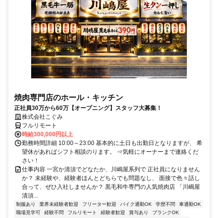
焼肉専門店のホール・キッチン
正社員30万から60万【オープニング】スタッフ大募集！
株式会社こぐみ
フルリモート
時給300,000円以上
勤務時間詳細 10:00～23:00 基本的に土日も出勤日となりますが、 希
望休があればシフト相談のります。 ⇒気軽にオーナーまで連絡くだ
さい！
仕事内容 一宮か清須でどなたか、川嶋屋系列で 正社員になりません
か？ 未経験や、経験者ほんとどちらでも問題なし、 面接で色々話し
合って、ぜひ入社しませんか？ 黒毛和牛専門の人気焼肉店 「川嶋屋
清須...
制服あり
業界未経験者歓迎
フリーター歓迎
バイク通勤OK
学歴不問
車通勤OK
職場見学可
経験不問
フルリモート
経験者歓迎
賞与あり
ブランクOK