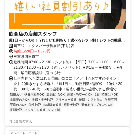
飲食店の店舗スタッフ
週1日～からOK！うれしい社割あり！選べるシフト制！シフトの融通が
利くから初バイトに選びやすい！
鶏三和 エクスパーサ御在所(下り)店
時給1,220円～1,320円
三重県四日市市
勤務時間 07:00～21:30（シフト制） 【平日】7:00～11:00／16:00～
21:30／12:00～21:30 【嬉しいメリット】 ■週1日～ ■残業なし ■時
間・曜日応相談◎（選べる時...
仕事内容 ＼＼選ばれる理由がココに！／／ 【☆おすすめポイント
☆】 ◯働きやすさ抜群！ 「週1日～」勤務日数相談OK！ 10代・20
代・30代・40代・50代活躍中！幅広い世代が活躍できる職場で...
制服あり
扶養内勤務OK
週1日からOK
副業・WワークOK
1日4時間以内OK
土日祝のみOK
主婦・主夫歓迎
フリーター歓迎
短期
シフト自由
学歴不問
平日のみOK
学生歓迎
未経験者歓迎
経験者歓迎
研修あり
ブランクOK
長期歓迎
フルタイム歓迎
シフト制
同じ企業の求人
アルバイト・パート