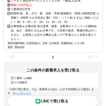
アクセス 御在所サービスエリア上り内、一般道入店OK
時給1,350円以上
三重県四日市市
時間帯 朝、昼、夕方・夜、深夜・早朝 勤務曜日・時間 24時間営業 ※
実働7～8時間 ※土日祝含む週4・5日～ シフト制 まずはご相談くださ
い！ 例）8：00～17：00、13：00～22：00、...
仕事情報 ● 仕事内容 車の誘導、接客、自動車やトラックへの燃料給
油、会計、清掃が 主なお仕事です。※洗車や販売、整備作業は行い
ません。 お客様とお話する機会も多いので常連さんに名前を覚えて
もらっ ...
変形労働時間制
社員登用あり
主婦・主夫歓迎
交通費支給
シフト制
髪型・髪色自由
前へ
次へ
1
この条件の新着求人を受け取る
三重県 / 山城駅
その他販売
「LINEで受け取る」では、新着求人のほか、おすすめ情報なども配信しま
す。
詳しくはこちら
LINEで受け取る