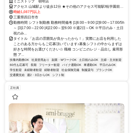
からもご応募頂いています♪募集シフトの中からまずは好きな時間をお選
ミニストップ 朝明店
びください☆
アクセス 山城駅より徒歩12分 ★その他のアクセス可能駅/暁学園前
駅、平津駅、保々駅、大矢知駅 ★県道62号線沿い、朝明町交差点そ
時給1,087円以上
ば、下野小学校近く
三重県四日市市
勤務時間 シフト制勤務 勤務時間備考 [1]6:00～9:00 [2]9:00～17:00/5h
～ [3]17:00～22:00 [4]22:00～翌6:00 ※週2日～OK ※平日のみ・土日
祝のみ...
タイトル 「お店の雰囲気が良かったから！」実際にお店を利用した
ことのある方からもご応募頂いています♪募集シフトの中からまずは
好きな時間をお選びください☆ 職種 コンビニのレジ・品出し 雇用形
態 ア...
扶養内勤務OK
社員登用あり
副業・WワークOK
土日祝のみOK
主婦・主夫歓迎
60代も応募可
長期
フリーター歓迎
バイク通勤OK
車通勤OK
平日のみOK
学生歓迎
未経験者歓迎
経験者歓迎
社会保険完備
制服貸与
ブランクOK
交通費支給
週2・3日からOK
シフト制
正社員