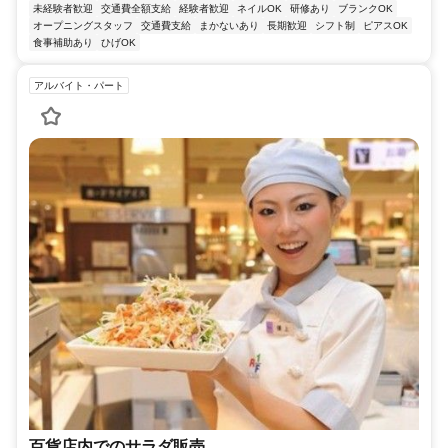
未経験者歓迎
交通費全額支給
経験者歓迎
ネイルOK
研修あり
ブランクOK
オープニングスタッフ
交通費支給
まかないあり
長期歓迎
シフト制
ピアスOK
食事補助あり
ひげOK
アルバイト・パート
百貨店内でのサラダ販売