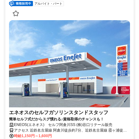
アルバイト・パート
エネオスのセルフガソリンスタンドスタッフ
簡単セルフ式だからスグ慣れる♪資格取得のチャンスも！
ENEOS(エネオス) セルフ阿倉川SS (株)谷口リテール販売
アクセス 近鉄名古屋線 阿倉川徒歩約7分、近鉄名古屋線 霞ヶ浦徒歩
約15分、近鉄名古屋線 川原町徒歩約18分
時給1,150円～1,600円