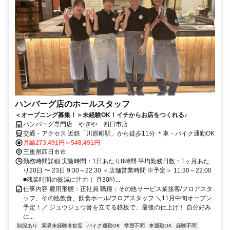
ハンバーグ店のホールスタッフ
＜オープニング募集！＞未経験OK！イチからお店をつくれる♪
ハンバーグ専門店 やぎや 四日市店
交通・アクセス 近鉄「川原町駅」から徒歩11分 ＊車・バイク通勤OK
月給273,491円～548,491円
三重県四日市市
勤務時間詳細 実働時間：1日あたり8時間 平均勤務日数：1ヶ月あた
り20日 〜 23日 9:30～22:30 ＜店舗営業時間 ※予定＞ 11:30～22:00
■残業時間の低減に注力！ 月30時...
仕事内容 雇用形態：正社員 職種：その他サービス業接客/フロアスタ
ッフ、その他飲食、飲食ホール/フロアスタッフ ＼11月中旬オープン
予定！／ ジュウジュウ音を立てる鉄板で、最後の仕上げ！ 自分好み
に...
制服あり
業界未経験者歓迎
バイク通勤OK
学歴不問
車通勤OK
経験不問