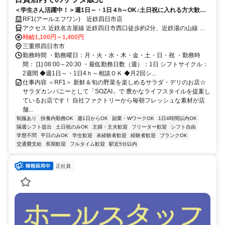
＜学生さん活躍中！＞週1日～・1日４h～OK♪土日祝に入れる方大歓迎
◎初バイトもサポートします！
RF1(アールエフワン) 近鉄四日市店
アクセス 近鉄名古屋線 近鉄四日市西口徒歩約2分、近鉄湯の山線 近
鉄四日市西口徒歩約2分、四日市あすなろう鉄道内部線 あすなろう四
時給1,100円～1,400円
日市徒歩約3分
三重県四日市市
勤務時間 ・勤務曜日：月・火・水・木・金・土・日・祝 ・勤務時
間： [1] 08:00～20:30 ・最低勤務日数（週）：1日 シフトサイクル：
2週間 ◆週1日～・1日4ｈ～相談ＯＫ ◆月2回シ...
仕事内容 ＜RF1＞ 新鮮＆旬の野菜を楽しめるサラダ・デリのお店☆
サラダカンパニーとして「SOZAI」で 豊かなライフスタイルを提案し
ているお店です！ 自社ファクトリーから毎朝フレッシュな素材が店
舗...
制服あり
扶養内勤務OK
週1日からOK
副業・WワークOK
1日4時間以内OK
隔週シフト提出
土日祝のみOK
主婦・主夫歓迎
フリーター歓迎
シフト自由
学歴不問
平日のみOK
学生歓迎
未経験者歓迎
経験者歓迎
ブランクOK
交通費支給
長期歓迎
フルタイム歓迎
駅近5分以内
正社員