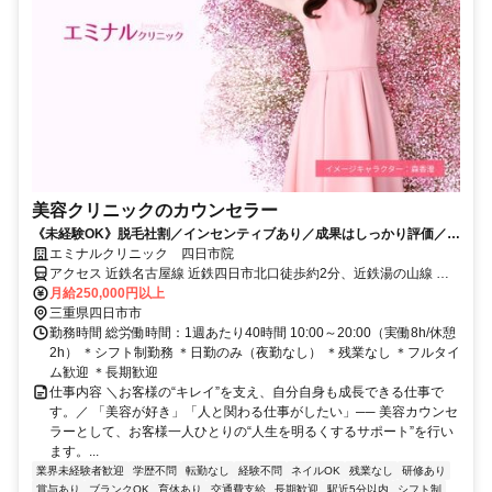
美容クリニックのカウンセラー
《未経験OK》脱毛社割／インセンティブあり／成果はしっかり評価／残
業なし／教育制度・各種休暇充実
エミナルクリニック 四日市院
アクセス 近鉄名古屋線 近鉄四日市北口徒歩約2分、近鉄湯の山線 近
鉄四日市北口徒歩約2分、四日市あすなろう鉄道内部線 あすなろう四
月給250,000円以上
日市徒歩約3分
三重県四日市市
勤務時間 総労働時間：1週あたり40時間 10:00～20:00（実働8h/休憩
2h） ＊シフト制勤務 ＊日勤のみ（夜勤なし） ＊残業なし ＊フルタイ
ム歓迎 ＊長期歓迎
仕事内容 ＼お客様の“キレイ”を支え、自分自身も成長できる仕事で
す。／ 「美容が好き」「人と関わる仕事がしたい」── 美容カウンセ
ラーとして、お客様一人ひとりの“人生を明るくするサポート”を行い
ます。...
業界未経験者歓迎
学歴不問
転勤なし
経験不問
ネイルOK
残業なし
研修あり
賞与あり
ブランクOK
育休あり
交通費支給
長期歓迎
駅近5分以内
シフト制