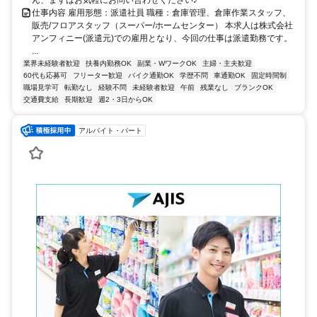
仕事内容 雇用形態：派遣社員 職種：倉庫管理、倉庫作業スタッフ、
販売/フロアスタッフ（スーパー/ホームセンター） 本求人は株式会社
アンフィニー(派遣元)での雇用となり、今回の仕事は派遣勤務です。
...
業界未経験者歓迎
扶養内勤務OK
副業・WワークOK
主婦・主夫歓迎
60代も応募可
フリーター歓迎
バイク通勤OK
学歴不問
車通勤OK
固定時間制
職場見学可
転勤なし
経験不問
未経験者歓迎
午前
残業なし
ブランクOK
交通費支給
長期歓迎
週2・3日からOK
アルバイト・パート