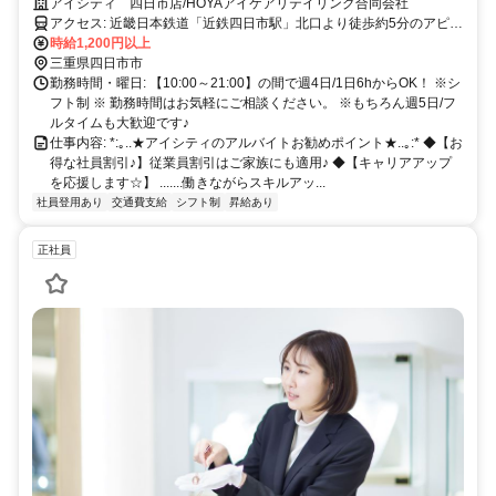
／待遇充実／昇給あり（年2回）／交通費規定支給
アイシティ 四日市店/HOYAアイケアリテイリング合同会社
アクセス: 近畿日本鉄道「近鉄四日市駅」北口より徒歩約5分のアピタ
四日市店2F
時給1,200円以上
三重県四日市市
勤務時間・曜日: 【10:00～21:00】の間で週4日/1日6hからOK！ ※シ
フト制 ※ 勤務時間はお気軽にご相談ください。 ※もちろん週5日/フ
ルタイムも大歓迎です♪
仕事内容: *:｡..★アイシティのアルバイトお勧めポイント★..｡:* ◆【お
得な社員割引♪】従業員割引はご家族にも適用♪ ◆【キャリアアップ
を応援します☆】 .......働きながらスキルアッ...
社員登用あり
交通費支給
シフト制
昇給あり
正社員