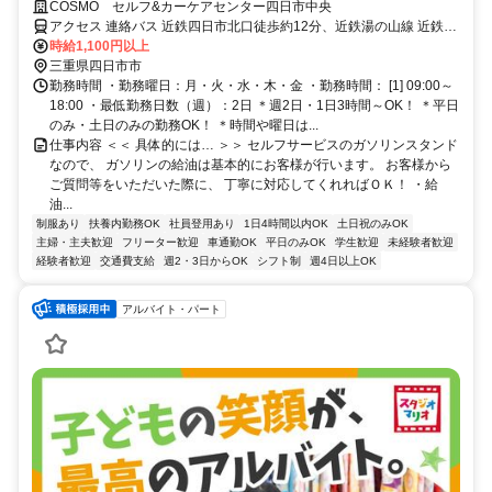
員割引／幅広いスキルが身につく
COSMO セルフ&カーケアセンター四日市中央
アクセス 連絡バス 近鉄四日市北口徒歩約12分、近鉄湯の山線 近鉄四
日市北口徒歩約12分、近鉄名古屋線 近鉄四日市北口徒歩約12分 近鉄
時給1,100円以上
四日市駅から徒歩13分
三重県四日市市
勤務時間 ・勤務曜日：月・火・水・木・金 ・勤務時間： [1] 09:00～
18:00 ・最低勤務日数（週）：2日 ＊週2日・1日3時間～OK！ ＊平日
のみ・土日のみの勤務OK！ ＊時間や曜日は...
仕事内容 ＜＜ 具体的には… ＞＞ セルフサービスのガソリンスタンド
なので、 ガソリンの給油は基本的にお客様が行います。 お客様から
ご質問等をいただいた際に、 丁寧に対応してくれればＯＫ！ ・給
油...
制服あり
扶養内勤務OK
社員登用あり
1日4時間以内OK
土日祝のみOK
主婦・主夫歓迎
フリーター歓迎
車通勤OK
平日のみOK
学生歓迎
未経験者歓迎
経験者歓迎
交通費支給
週2・3日からOK
シフト制
週4日以上OK
アルバイト・パート