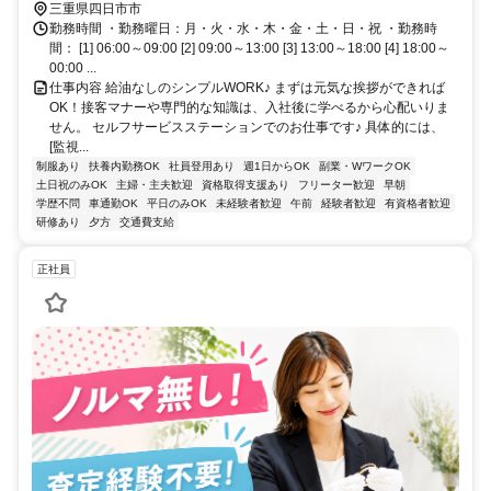
三重県四日市市
勤務時間 ・勤務曜日：月・火・水・木・金・土・日・祝 ・勤務時
間： [1] 06:00～09:00 [2] 09:00～13:00 [3] 13:00～18:00 [4] 18:00～
00:00 ...
仕事内容 給油なしのシンプルWORK♪ まずは元気な挨拶ができれば
OK！接客マナーや専門的な知識は、入社後に学べるから心配いりま
せん。 セルフサービスステーションでのお仕事です♪ 具体的には、
[監視...
制服あり
扶養内勤務OK
社員登用あり
週1日からOK
副業・WワークOK
土日祝のみOK
主婦・主夫歓迎
資格取得支援あり
フリーター歓迎
早朝
学歴不問
車通勤OK
平日のみOK
未経験者歓迎
午前
経験者歓迎
有資格者歓迎
研修あり
夕方
交通費支給
正社員