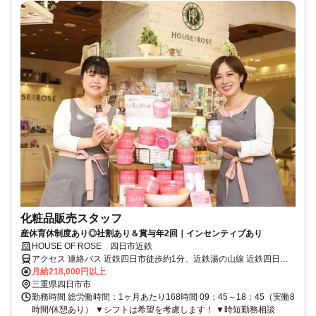
化粧品販売スタッフ
産休育休制度あり◎社割あり＆賞与年2回｜インセンティブあり
HOUSE OF ROSE 四日市近鉄
アクセス 連絡バス 近鉄四日市徒歩約1分、近鉄湯の山線 近鉄四日市
西口徒歩約2分、四日市あすなろう鉄道内部線 あすなろう四日市徒歩
月給218,000円以上
約3分
三重県四日市市
勤務時間 総労働時間：1ヶ月あたり168時間 09：45～18：45（実働8
時間/休憩あり） ▼シフトは希望を考慮します！ ▼時短勤務相談