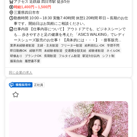
アクセス 近鉄線 四日市駅 徒歩5分
時給1,400円～1,500円
三重県四日市市
勤務時間 10:00～18:30 実働7:40時間 休憩1:20時間 即日～長期のお仕
事です。開始日はお気軽にご相談ください。
仕事内容 【仕事内容について】 アウトドアでも、ビジネスシーンで
も… 歩きやすさと足の健康を考えた 「ASICS WALKING」でレディ
ースシューズ販売のお仕事！ 【具体的には・・・】 ・接客販売...
業界未経験者歓迎
主婦・主夫歓迎
フリーター歓迎
給料前払いOK
学歴不問
即日勤務OK
経験不問
未経験者歓迎
交通費全額支給
経験者歓迎
ネイルOK
研修あり
ブランクOK
長期歓迎
フルタイム歓迎
駅近5分以内
シフト制
服装自由
履歴書不要
同じ企業の求人
正社員