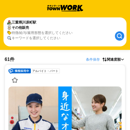
三重県
川原町駅
その他販売
特徴/給与/雇用形態を選択してください
キーワードを選択してください
61件
条件保存
関連度順
アルバイト・パート