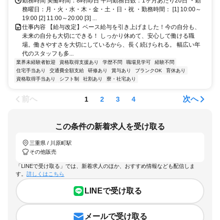
勤務時間 実働時間：8時間/日 平均勤務日数：1ヶ月あたり20日 ・勤
務曜日：月・火・水・木・金・土・日・祝 ・勤務時間： [1] 10:00～
19:00 [2] 11:00～20:00 [3] ...
仕事内容 【給与改定】ベース給与を引き上げました！今の自分も、
未来の自分も大切にできる！ しっかり休めて、安心して働ける職
場。働きやすさを大切にしているから、長く続けられる。 幅広い年
代のスタッフも多...
業界未経験者歓迎
資格取得支援あり
学歴不問
職場見学可
経験不問
住宅手当あり
交通費全額支給
研修あり
賞与あり
ブランクOK
育休あり
資格取得手当あり
シフト制
社割あり
寮・社宅あり
前へ
次へ
1
2
3
4
この条件の新着求人を受け取る
三重県 / 川原町駅
その他販売
「LINEで受け取る」では、新着求人のほか、おすすめ情報なども配信しま
す。
詳しくはこちら
LINEで受け取る
メールで受け取る