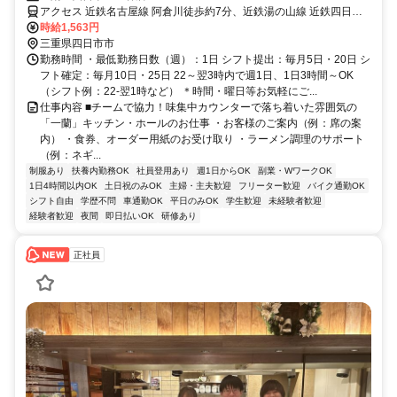
アクセス 近鉄名古屋線 阿倉川徒歩約7分、近鉄湯の山線 近鉄四日市
北口徒歩約28分、四日市あすなろう鉄道内部線 あすなろう四日市徒
時給1,563円
歩約29分 国道1号線沿い,三ツ谷町交差点～250m/海蔵橋又は三ツ谷バ
三重県四日市市
ス停～徒歩3分★無料駐車場・駐輪場完備
勤務時間 ・最低勤務日数（週）：1日 シフト提出：毎月5日・20日 シ
フト確定：毎月10日・25日 22～翌3時内で週1日、1日3時間～OK
（シフト例：22-翌1時など） ＊時間・曜日等お気軽にご...
仕事内容 ■チームで協力！味集中カウンターで落ち着いた雰囲気の
「一蘭」キッチン・ホールのお仕事 ・お客様のご案内（例：席の案
内） ・食券、オーダー用紙のお受け取り ・ラーメン調理のサポート
（例：ネギ...
制服あり
扶養内勤務OK
社員登用あり
週1日からOK
副業・WワークOK
1日4時間以内OK
土日祝のみOK
主婦・主夫歓迎
フリーター歓迎
バイク通勤OK
シフト自由
学歴不問
車通勤OK
平日のみOK
学生歓迎
未経験者歓迎
経験者歓迎
夜間
即日払いOK
研修あり
正社員