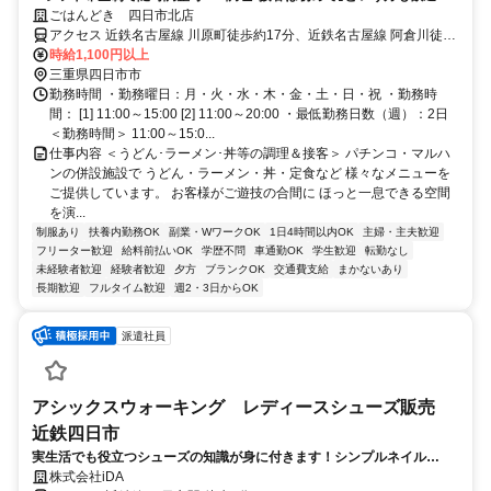
基礎から丁寧にフォローアップ！
ごはんどき 四日市北店
アクセス 近鉄名古屋線 川原町徒歩約17分、近鉄名古屋線 阿倉川徒歩
約23分、近鉄湯の山線 中川原徒歩約26分 近鉄四日市駅より車5分、
時給1,100円以上
川原町駅より徒歩15分
三重県四日市市
勤務時間 ・勤務曜日：月・火・水・木・金・土・日・祝 ・勤務時
間： [1] 11:00～15:00 [2] 11:00～20:00 ・最低勤務日数（週）：2日
＜勤務時間＞ 11:00～15:0...
仕事内容 ＜うどん･ラーメン･丼等の調理＆接客＞ パチンコ・マルハ
ンの併設施設で うどん・ラーメン・丼・定食など 様々なメニューを
ご提供しています。 お客様がご遊技の合間に ほっと一息できる空間
を演...
制服あり
扶養内勤務OK
副業・WワークOK
1日4時間以内OK
主婦・主夫歓迎
フリーター歓迎
給料前払いOK
学歴不問
車通勤OK
学生歓迎
転勤なし
未経験者歓迎
経験者歓迎
夕方
ブランクOK
交通費支給
まかないあり
長期歓迎
フルタイム歓迎
週2・3日からOK
派遣社員
アシックスウォーキング レディースシューズ販売
近鉄四日市
実生活でも役立つシューズの知識が身に付きます！シンプルネイル
OK【前払い可能】
株式会社iDA