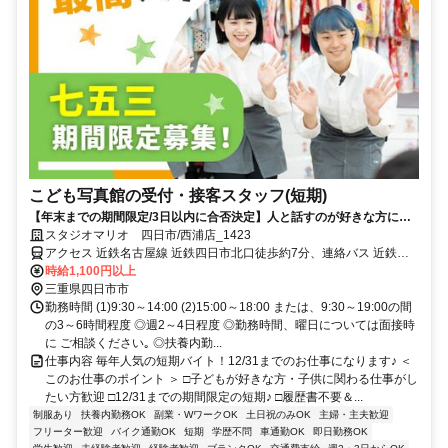
こども写真館の受付・接客スタッフ(短期)
【年末までの期間限定/3日以内に合否決定】人と話すのが好きな方にピ
ッタリ！扶養内も◎髪色・ネイル色自由♪
スタジオマリオ 四日市/西浦店_1423
アクセス 近鉄名古屋線 近鉄四日市北口徒歩約7分、連絡バス 近鉄四
日市北口徒歩約7分、近鉄湯の山線 近鉄四日市北口徒歩約7分 近鉄線
時給1,100円以上
「四日市駅」徒歩8分
三重県四日市市
勤務時間 (1)9:30～14:00 (2)15:00～18:00 または、9:30～19:00の間
の3～6時間程度 ◎週2～4日程度 ◎勤務時間、曜日については面接時
に ご相談ください｡ ◎扶養内勤...
仕事内容 毎年人気の短期バイト！12/31までのお仕事になります♪ ＜
このお仕事のポイント ＞ □子どもが好きな方・子供に関わる仕事がし
たい方歓迎 □12/31までの期間限定の短期♪ □履歴書不要＆...
制服あり
扶養内勤務OK
副業・WワークOK
土日祝のみOK
主婦・主夫歓迎
フリーター歓迎
バイク通勤OK
短期
学歴不問
車通勤OK
即日勤務OK