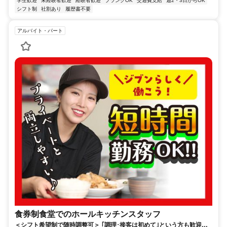
学生歓迎
未経験者歓迎
経験者歓迎
ブランクOK
交通費支給
週2・3日からOK
シフト制
社割あり
履歴書不要
アルバイト・パート
食券制食堂でのホールキッチンスタッフ
＜シフト希望制で随時調整可＞ ｢調理･接客は初めて｣という方も歓迎！