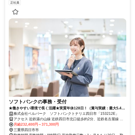
正社員
ソフトバンクの事務・受付
★働きやすい環境で長く活躍★実質年休128日！（賞与実績：最大5.4か
月分）
株式会社ベルパーク ソフトバンクトナリエ四日市「153212E」
アクセス 近鉄湯の山線 近鉄四日市北口徒歩約2分、近鉄名古屋線 近
鉄四日市北口徒歩約2分、連絡バス 近鉄四日市北口徒歩約2分
月給232,400円～371,300円
三重県四日市市