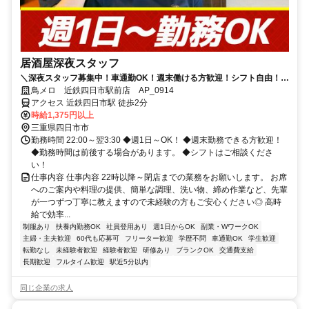
居酒屋深夜スタッフ
＼深夜スタッフ募集中！車通勤OK！週末働ける方歓迎！シフト自由！☆
飲食のメリットいっぱいのアルバイト・パート求人です。丁寧な研修が
鳥メロ 近鉄四日市駅前店 AP_0914
あるから飲食店未経験の方も安心！
アクセス 近鉄四日市駅 徒歩2分
時給1,375円以上
三重県四日市市
勤務時間 22:00～翌3:30 ◆週1日～OK！ ◆週末勤務できる方歓迎！
◆勤務時間は前後する場合があります。 ◆シフトはご相談くださ
い！
仕事内容 仕事内容 22時以降～閉店までの業務をお願いします。 お席
へのご案内や料理の提供、簡単な調理、洗い物、締め作業など、先輩
が一つずつ丁寧に教えますので未経験の方もご安心ください◎ 高時
給で効率...
制服あり
扶養内勤務OK
社員登用あり
週1日からOK
副業・WワークOK
主婦・主夫歓迎
60代も応募可
フリーター歓迎
学歴不問
車通勤OK
学生歓迎
転勤なし
未経験者歓迎
経験者歓迎
研修あり
ブランクOK
交通費支給
長期歓迎
フルタイム歓迎
駅近5分以内
同じ企業の求人