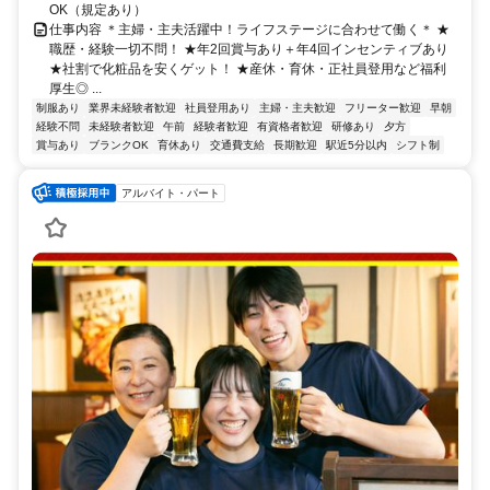
OK（規定あり）
仕事内容 ＊主婦・主夫活躍中！ライフステージに合わせて働く＊ ★
職歴・経験一切不問！ ★年2回賞与あり＋年4回インセンティブあり
★社割で化粧品を安くゲット！ ★産休・育休・正社員登用など福利
厚生◎ ...
制服あり
業界未経験者歓迎
社員登用あり
主婦・主夫歓迎
フリーター歓迎
早朝
経験不問
未経験者歓迎
午前
経験者歓迎
有資格者歓迎
研修あり
夕方
賞与あり
ブランクOK
育休あり
交通費支給
長期歓迎
駅近5分以内
シフト制
アルバイト・パート