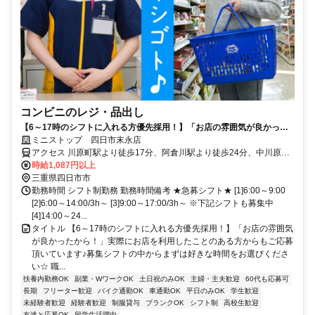
コンビニのレジ・品出し
【6～17時のシフトに入れる方優先採用！】「お店の雰囲気が良かった
から！」実際にお店を利用したことのある方からもご応募頂いています♪
ミニストップ 四日市末永店
募集シフトの中からまずは好きな時間をお選びください☆
アクセス 川原町駅より徒歩17分、阿倉川駅より徒歩24分、中川原駅
より徒歩26分 ★その他のアクセス可能駅/近鉄四日市駅、あすなろう
時給1,087円以上
四日市駅 ★国道365号線沿い、野田二丁目東交差点そば(ジョイフル
三重県四日市市
近く)
勤務時間 シフト制勤務 勤務時間備考 ★急募シフト★ [1]6:00～9:00
[2]6:00～14:00/3h～ [3]9:00～17:00/3h～ ※下記シフトも募集中
[4]14:00～24...
タイトル 【6～17時のシフトに入れる方優先採用！】「お店の雰囲気
が良かったから！」実際にお店を利用したことのある方からもご応募
頂いています♪募集シフトの中からまずは好きな時間をお選びくださ
い☆ 職...
扶養内勤務OK
副業・WワークOK
土日祝のみOK
主婦・主夫歓迎
60代も応募可
長期
フリーター歓迎
バイク通勤OK
車通勤OK
平日のみOK
学生歓迎
未経験者歓迎
経験者歓迎
制服貸与
ブランクOK
シフト制
高校生歓迎
友達と応募OK
留学生活躍中