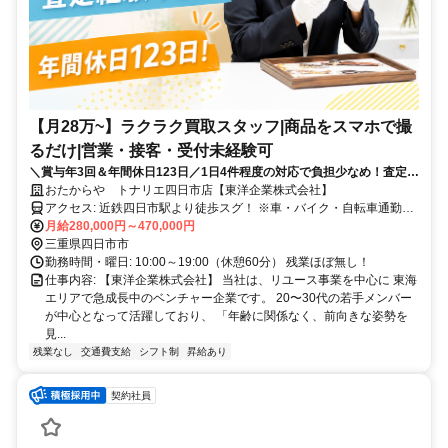
【月28万~】ラクラク買取スタッフ|商品をスマホで撮
るだけ|営業・接客・受付未経験可
＼賞与年3回＆年間休日123日／1日4件程度の対応で負担少なめ！査定は
本部スタッフが行うので、無理な提案いっさいなし！履歴書不要！
おたからや トナリエ四日市店【東洋企業株式会社】
アクセス: 近鉄四日市駅より徒歩スグ！ ※車・バイク・自転車通勤
OK！
月給280,000円～470,000円
三重県四日市市
勤務時間・曜日: 10:00～19:00（休憩60分） 残業ほぼ無し！
仕事内容: 【東洋企業株式会社】 当社は、リユース事業を中心に 東海
エリアで急成長中のベンチャー企業です。 20〜30代の若手メンバー
が中心となって活躍しており、 「年齢に関係なく、前向きな姿勢を
見...
残業なし
交通費支給
シフト制
昇給あり
契約社員