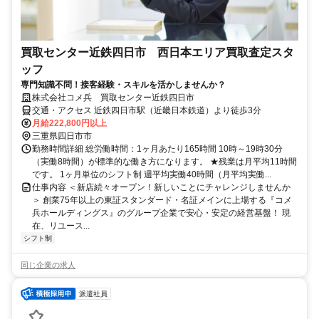
買取センター近鉄四日市 西日本エリア買取査定スタ
ッフ
専門知識不問！接客経験・スキルを活かしませんか？
株式会社コメ兵 買取センター近鉄四日市
交通・アクセス 近鉄四日市駅（近畿日本鉄道）より徒歩3分
月給222,800円以上
三重県四日市市
勤務時間詳細 総労働時間：1ヶ月あたり165時間 10時～19時30分
（実働8時間）が標準的な働き方になります。 ★残業は月平均11時間
です。 1ヶ月単位のシフト制 週平均実働40時間（月平均実働...
仕事内容 ＜新店続々オープン！新しいことにチャレンジしませんか
＞ 創業75年以上の東証スタンダード・名証メインに上場する『コメ
兵ホールディングス』のグループ企業で安心・安定の経営基盤！ 現
在、リユース...
シフト制
同じ企業の求人
派遣社員