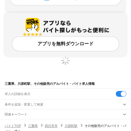
アプリを無料ダウンロード
三重県、川原町駅、その他販売のアルバイト・バイト求人情報
求人の詳細を表示
条件を追加・変更して検索
市区町村を追加・変更
関連キーワード
完全在宅ワーク 全国
シール貼り 在宅
現在地周辺
ガチャガチャ
犬カフェ
三重県
駅を追加・変更
バイトTOP
三重県
四日市市
川原町駅
その他販売のアルバイト・バ
三重県
すべて