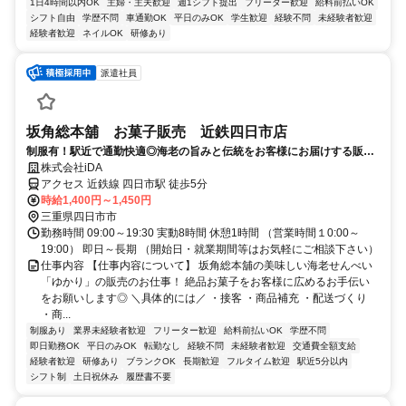
1日4時間以内OK
主婦・主夫歓迎
週1シフト提出
フリーター歓迎
給料前払いOK
シフト自由
学歴不問
車通勤OK
平日のみOK
学生歓迎
経験不問
未経験者歓迎
経験者歓迎
ネイルOK
研修あり
派遣社員
坂角総本舖 お菓子販売 近鉄四日市店
制服有！駅近で通勤快適◎海老の旨みと伝統をお客様にお届けする販売
のお仕事！
株式会社iDA
アクセス 近鉄線 四日市駅 徒歩5分
時給1,400円～1,450円
三重県四日市市
勤務時間 09:00～19:30 実動8時間 休憩1時間 （営業時間１0:00～
19:00） 即日～長期 （開始日・就業期間等はお気軽にご相談下さい）
仕事内容 【仕事内容について】 坂角総本舖の美味しい海老せんべい
「ゆかり」の販売のお仕事！ 絶品お菓子をお客様に広めるお手伝い
をお願いします◎ ＼具体的には／ ・接客 ・商品補充 ・配送づくり
・商...
制服あり
業界未経験者歓迎
フリーター歓迎
給料前払いOK
学歴不問
即日勤務OK
平日のみOK
転勤なし
経験不問
未経験者歓迎
交通費全額支給
経験者歓迎
研修あり
ブランクOK
長期歓迎
フルタイム歓迎
駅近5分以内
シフト制
土日祝休み
履歴書不要