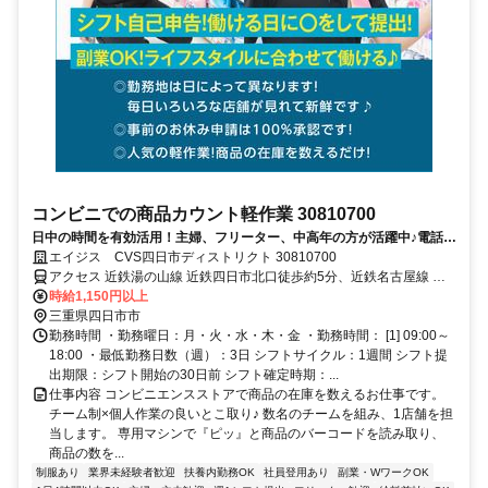
コンビニでの商品カウント軽作業 30810700
日中の時間を有効活用！主婦、フリーター、中高年の方が活躍中♪電話面
接で合否決定！応募時は履歴書不要！
エイジス CVS四日市ディストリクト 30810700
アクセス 近鉄湯の山線 近鉄四日市北口徒歩約5分、近鉄名古屋線 近
鉄四日市北口徒歩約5分 上記は営業所の最寄り駅となります
時給1,150円以上
三重県四日市市
勤務時間 ・勤務曜日：月・火・水・木・金 ・勤務時間： [1] 09:00～
18:00 ・最低勤務日数（週）：3日 シフトサイクル：1週間 シフト提
出期限：シフト開始の30日前 シフト確定時期：...
仕事内容 コンビニエンスストアで商品の在庫を数えるお仕事です。
チーム制×個人作業の良いとこ取り♪ 数名のチームを組み、1店舗を担
当します。 専用マシンで『ピッ』と商品のバーコードを読み取り、
商品の数を...
制服あり
業界未経験者歓迎
扶養内勤務OK
社員登用あり
副業・WワークOK