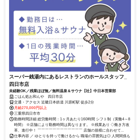
スーパー銭湯内にあるレストランのホールスタッフ_
四日市店
未経験OK／残業ほぼ無／無料温泉＆サウナ【社】中日本営業部
ごはん処お和んや 四日市店
交通・アクセス 近畿日本鉄道 川原町駅 徒歩2分
月給270,000円以上
三重県四日市市
勤務時間詳細 総労働時間：1ヶ月あたり160時間 シフト制（実働4～8
時間） ※店舗により勤務時間は異なります。 ※残業あり ◇働き方改
革、進行中！ ￣￣￣￣￣￣￣￣￣￣￣￣ 店舗の規模に合わせて...
仕事内容 ／ ゆとりを持って働けるから 職場の雰囲気は◎ 人間関係も