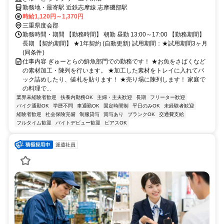
勤務地・最寄駅 近鉄志摩線 志摩磯部駅
時給1,120円～1,370円
三重県度会郡
勤務時間・期間 【勤務時間】 朝勤 昼勤 13:00～17:00 【勤務期間】
長期 【契約期間】 ★1年契約 (自動更新) 試用期間：★試用期間3ヶ月
(同条件)
仕事内容 ぎゅーとらの鮮魚部門での勤務です！ ★お魚をさばくなど
の素材加工・陳列を行います。 ★加工した素材をトレイに入れてパ
ック詰めしたり、値札を貼ります！ ★売り場に陳列します！ 家庭で
の料理で...
業界未経験者歓迎
扶養内勤務OK
主婦・主夫歓迎
長期
フリーター歓迎
バイク通勤OK
学歴不問
車通勤OK
固定時間制
平日のみOK
未経験者歓迎
経験者歓迎
社会保険完備
制服貸与
賞与あり
ブランクOK
交通費支給
フルタイム歓迎
バイトデビュー歓迎
ピアスOK
派遣社員