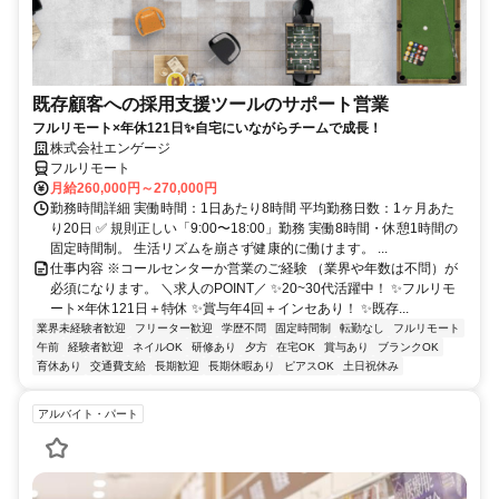
既存顧客への採用支援ツールのサポート営業
フルリモート×年休121日✨自宅にいながらチームで成長！
株式会社エンゲージ
フルリモート
月給260,000円～270,000円
勤務時間詳細 実働時間：1日あたり8時間 平均勤務日数：1ヶ月あた
り20日 ✅ 規則正しい「9:00〜18:00」勤務 実働8時間・休憩1時間の
固定時間制。 生活リズムを崩さず健康的に働けます。 ...
仕事内容 ※コールセンターか営業のご経験 （業界や年数は不問）が
必須になります。 ＼求人のPOINT／ ✨20~30代活躍中！ ✨フルリモ
ート×年休121日＋特休 ✨賞与年4回＋インセあり！ ✨既存...
業界未経験者歓迎
フリーター歓迎
学歴不問
固定時間制
転勤なし
フルリモート
午前
経験者歓迎
ネイルOK
研修あり
夕方
在宅OK
賞与あり
ブランクOK
育休あり
交通費支給
長期歓迎
長期休暇あり
ピアスOK
土日祝休み
アルバイト・パート