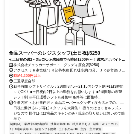
食品スーパーのレジスタッフ(土日祝)/6250
≪土日祝の週2～3日OK♪≫未経験でも時給1200円～！週末だけバイトし
たい学生さん歓迎！
株式会社チェッカーサポート グッディ度会店[6250]
アクセス ＪＲ参宮線/ＪＲ紀勢本線 田丸徒歩約73分、ＪＲ参宮線/ＪＲ
紀勢本線 宮川徒歩約95分、ＪＲ参宮線/ＪＲ紀勢本線 山田上口徒歩約
時給1,200円以上
100分
三重県度会郡
勤務時間 シフトサイクル：2週間 8:45～21:15内シフト制 ■1日3時間
～でOK！ ■土日祝内2日以上の勤務をお願いします ■2週間毎の希望
シフト制 ※平日遅番シフトも募集中 条件等は面接時...
仕事内容 ＜お仕事内容＞ 食品スーパー≪グッディ度会店≫での、 土
日祝に働けるレジ専任スタッフを大募集！ 扱うのはセミセルフ式レ
ジなので 操作はほぼ商品スキャンのみ♪ 現金の取り扱いは無いので簡
単で...
制服あり
業界未経験者歓迎
扶養内勤務OK
社員登用あり
副業・WワークOK
1日4時間以内OK
隔週シフト提出
土日祝のみOK
主婦・主夫歓迎