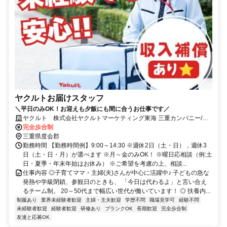
ヤクルトお届けスタッフ
＼平日のみOK！お迎えも夕飯にも間に合うお仕事です／
ヤクルト 株式会社ヤクルトマーケティング東海 三重カンパニー/南
伊勢町南の島センター
完全歩合制
三重県度会郡
勤務時間 【勤務時間例】9:00～14:30 ※週休2日（土・日），週休3
日（土・日・月）が選べます ※月～金のみOK！ ※曜日応相談（例:土
日・夏季・年末年始はお休み） ※ご希望を考慮の上、相談...
仕事内容 ◎子育てママ・主婦(夫)さんが中心に活躍中♪ 子どもの急な
発熱や学級閉鎖、参観日のときも、 「今日は代わるよ」と言い合え
るチーム制。 20～50代まで幅広い世代が働いています！ ◎ 扶養内...
制服あり
業界未経験者歓迎
主婦・主夫歓迎
学歴不問
職場見学可
経験不問
未経験者歓迎
経験者歓迎
研修あり
ブランクOK
長期歓迎
完全歩合制
友達と応募OK