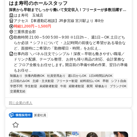
はま寿司のホールスタッフ
深夜から早朝までしっかり働いて安定収入！フリーターが多数活躍する
職場です◎
はま寿司 玉城店
アクセス 【車通勤応相談】JR参宮線 宮川駅より 車8分
時給1,200円～1,500円
三重県度会郡
勤務時間 21:00～5:00 5:00～9:00 ※1日2h～、週1日～OK 土日どち
らか必須 ＊シフトについて ・上記時間の前後など希望がある場合な
ど、面接時にご希望の「勤務曜日・時間」をお伝え...
仕事内容 ＼パネル注文でシンプル！深夜～早朝も働きやすい職場／
ドリンク配膳、テーブル整理、 お持ち帰り商品の対応、会計業務な
ど フロア全般をお任せします｡ 開店前の準備や締め作業、翌日の準備
もお任せ...
制服あり
扶養内勤務OK
社員登用あり
週1日からOK
1日4時間以内OK
土日祝のみOK
主婦・主夫歓迎
フリーター歓迎
給料前払いOK
早朝
シフト自由
学歴不問
学生歓迎
未経験者歓迎
午前
経験者歓迎
夜間
研修あり
ブランクOK
交通費支給
同じ企業の求人
派遣社員