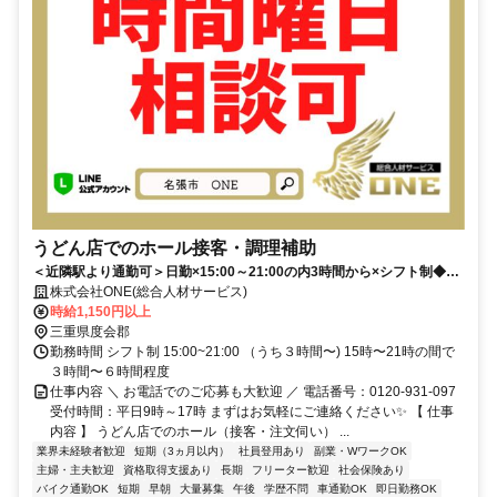
うどん店でのホール接客・調理補助
＜近隣駅より通勤可＞日勤×15:00～21:00の内3時間から×シフト制◆学
生・フリーター歓迎！賄い付きうどん店
株式会社ONE(総合人材サービス)
時給1,150円以上
三重県度会郡
勤務時間 シフト制 15:00~21:00 （うち３時間〜) 15時〜21時の間で
３時間〜６時間程度
仕事内容 ＼ お電話でのご応募も大歓迎 ／ 電話番号：0120-931-097
受付時間：平日9時～17時 まずはお気軽にご連絡ください✨ 【 仕事
内容 】 うどん店でのホール（接客・注文伺い） ...
業界未経験者歓迎
短期（3ヵ月以内）
社員登用あり
副業・WワークOK
主婦・主夫歓迎
資格取得支援あり
長期
フリーター歓迎
社会保険あり
バイク通勤OK
短期
早朝
大量募集
午後
学歴不問
車通勤OK
即日勤務OK