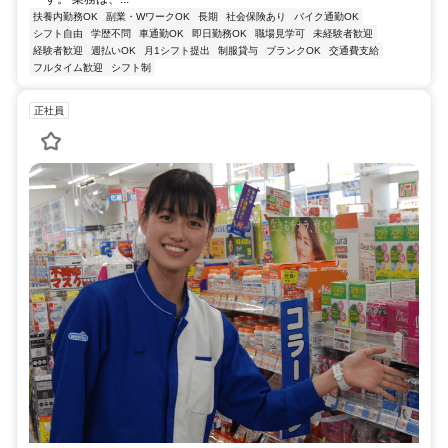
扶養内勤務OK
副業・WワークOK
長期
社会保険あり
バイク通勤OK
シフト自由
学歴不問
車通勤OK
即日勤務OK
職場見学可
未経験者歓迎
経験者歓迎
週払いOK
月1シフト提出
制服貸与
ブランクOK
交通費支給
フルタイム歓迎
シフト制
正社員