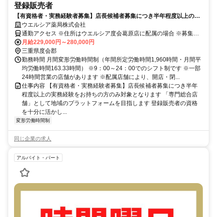
登録販売者
【有資格者・実務経験者募集】店長候補者募集につき半年程度以上の実
務経験をお持ちの方のみ対象となります
ウエルシア薬局株式会社
通勤アクセス ※住所はウエルシア度会葛原店に配属の場合 ※募集店
舗の配属を保証したものではございませんので予めご了承ください
月給229,000円～280,000円
※配属店舗は上記店舗以外の可能性がございます ※原則、自宅から
三重県度会郡
50km圏内、通勤片道90分圏内の いずれかの店舗への配属・転勤とな
勤務時間 月間変形労働時間制（年間所定労働時間1,960時間・月間平
ります(エリア職) ※勤務店舗の指定は出来かねます ■ご希望に応じて
均労働時間163.33時間） ※9：00～24：00でのシフト制です ※一部
下記勤務区分から選択 も可能です ※社宅制度・赴任手当制度あり ＜
24時間営業の店舗があります ※配属店舗により、開店・閉...
リージョナル職＞ 異動の範囲は本拠地とその隣接県または直線距離
仕事内容 【有資格者・実務経験者募集】店長候補者募集につき半年
で概ね100km以内 ＜ナショナル職＞ 全国の店舗への異動あり ※社宅
程度以上の実務経験をお持ちの方のみ対象となります 「専門総合店
制度・赴任手当制度あり
舗」として地域のプラットフォームを目指します 登録販売者の資格
を十分に活かし...
変形労働時間制
同じ企業の求人
アルバイト・パート