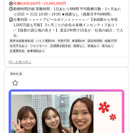
年俸8,000,000円～25,000,000円
勤務時間詳細 実働時間：1日あたり8時間 平均勤務日数：1ヶ月あた
り20日 〜 21日 10:00～19:00 ★残業なし（残業月平均0時間）
仕事内容 ＝＝＝＝アピールポイント＝＝＝＝ ✅【未経験から年収
1,000万超も可能】 3ヶ月ごとの歩合＆各種インセンティブあり！
✅【抜群の居心地の良さ！】 直近2年間で15名が「社員の紹介」で入
社...
業界未経験者歓迎
バイク通勤OK
学歴不問
車通勤OK
固定時間制
経験不問
住宅手当あり
フルリモート
交通費全額支給
残業なし
研修あり
賞与あり
交通費支給
食事補助あり
同じ企業の求人
契約社員