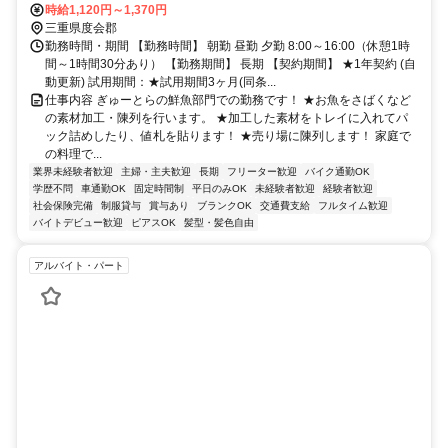
時給1,120円～1,370円
三重県度会郡
勤務時間・期間 【勤務時間】 朝勤 昼勤 夕勤 8:00～16:00（休憩1時
間～1時間30分あり） 【勤務期間】 長期 【契約期間】 ★1年契約 (自
動更新) 試用期間：★試用期間3ヶ月(同条...
仕事内容 ぎゅーとらの鮮魚部門での勤務です！ ★お魚をさばくなど
の素材加工・陳列を行います。 ★加工した素材をトレイに入れてパ
ック詰めしたり、値札を貼ります！ ★売り場に陳列します！ 家庭で
の料理で...
業界未経験者歓迎
主婦・主夫歓迎
長期
フリーター歓迎
バイク通勤OK
学歴不問
車通勤OK
固定時間制
平日のみOK
未経験者歓迎
経験者歓迎
社会保険完備
制服貸与
賞与あり
ブランクOK
交通費支給
フルタイム歓迎
バイトデビュー歓迎
ピアスOK
髪型・髪色自由
アルバイト・パート