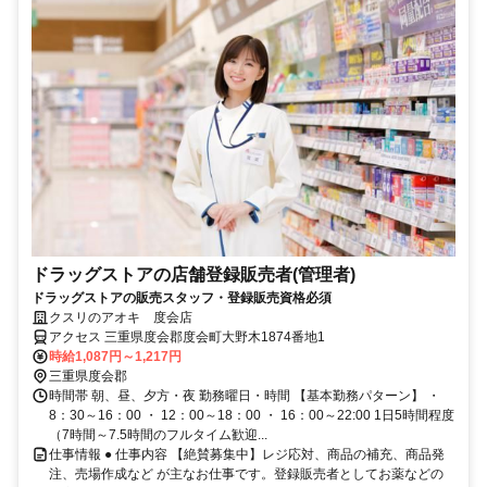
ドラッグストアの店舗登録販売者(管理者)
ドラッグストアの販売スタッフ・登録販売資格必須
クスリのアオキ 度会店
アクセス 三重県度会郡度会町大野木1874番地1
時給1,087円～1,217円
三重県度会郡
時間帯 朝、昼、夕方・夜 勤務曜日・時間 【基本勤務パターン】 ・
8：30～16：00 ・ 12：00～18：00 ・ 16：00～22:00 1日5時間程度
（7時間～7.5時間のフルタイム歓迎...
仕事情報 ● 仕事内容 【絶賛募集中】レジ応対、商品の補充、商品発
注、売場作成など が主なお仕事です。登録販売者としてお薬などの