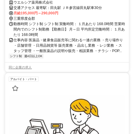
現場スタッフの意見を店舗へ直接反映！アットホームな社風が魅力♪
ウエルシア薬局株式会社
交通アクセス 最寄駅：田丸駅 ＪＲ参宮線田丸駅車30分
月給195,000円～290,000円
三重県度会郡
勤務時間 シフト制 シフト制 実働時間： １月あたり 168.0時間 営業時
間内でのシフト制勤務 【勤務日】 月～日 平均所定労働時間： １月あ
たり 168.0時間
仕事内容 医薬品・健康食品販売等に関わる一連の業務 ・売り場作り
・店舗管理 ・日用品雑貨等 販売業務 ・品出し業務 ・レジ業務 ・ス
タッフ管理 ・一般医薬品の説明や販売・相談業務 ・チラシ・POP...
シフト制
週4日以上OK
同じ企業の求人
アルバイト・パート