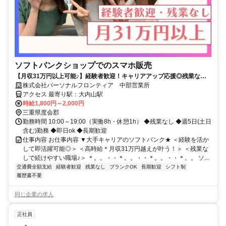
ソフトバンクショップでのスマホ販売
【月収31万円以上可能♪】経験者歓迎！キャリアアップ応援◎残業なし&
フルタイム！即日ok★
株式会社パーソナルフロンティア 中部営業所
アクセス 最寄り駅：大内山駅
時給1,800円～2,000円
三重県度会郡
勤務時間 10:00～19:00（実働8h・休憩1h） ◆残業なし ◆週5日(土日
含む)勤務 ◆即日ok ◆長期歓迎
仕事内容 お仕事内容 ▼大手キャリアのソフトバンク★ ＜経験を活か
して即活躍可能◎＞ ＜高時給＊月収31万円越えが叶う！＞ ＜残業な
しで続けやすい職場♪＞ ＊。。・・＊。。・・＊。。・・＊。。 ソ...
交通費全額支給
経験者歓迎
残業なし
ブランクOK
長期歓迎
シフト制
履歴書不要
同じ企業の求人
正社員