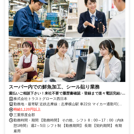
スーパー内での鮮魚加工、シール貼り業務
週払いご相談下さい！来社不要で履歴書確認・登録まで楽々電話完結♪ピ
ッタリのお仕事をご紹介/25-4084S
株式会社トラストグロース西日本
勤務地・最寄駅 近鉄志摩線：志摩横山駅 車22分 マイカー通勤可(無
料駐車場あり)
時給1,120円以上
三重県度会郡
勤務時間・期間 【勤務時間】 その他、シフト 8：00～17：00（内休
憩1時間） 週2～5日 シフト制 【勤務期間】 長期 【契約期間】 有期
雇用