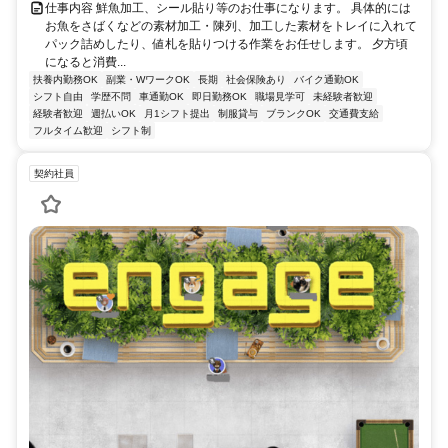
仕事内容 鮮魚加工、シール貼り等のお仕事になります。 具体的には
お魚をさばくなどの素材加工・陳列、加工した素材をトレイに入れて
パック詰めしたり、値札を貼りつける作業をお任せします。 夕方頃
になると消費...
扶養内勤務OK
副業・WワークOK
長期
社会保険あり
バイク通勤OK
シフト自由
学歴不問
車通勤OK
即日勤務OK
職場見学可
未経験者歓迎
経験者歓迎
週払いOK
月1シフト提出
制服貸与
ブランクOK
交通費支給
フルタイム歓迎
シフト制
契約社員