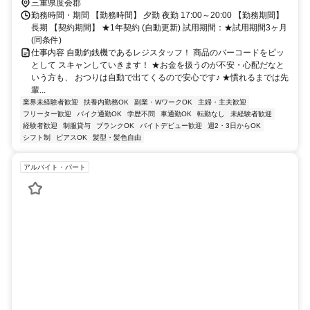
三重県度会郡
勤務時間・期間 【勤務時間】 夕勤 夜勤 17:00～20:00 【勤務期間】
長期 【契約期間】 ★1年契約 (自動更新) 試用期間：★試用期間3ヶ月
(同条件)
仕事内容 自動釣銭機であるレジスタッフ！ 商品のバーコードをピッ
として スキャンしていきます！ ★お金を扱うのが不安・心配だなと
いう方も、 おつりは自動で出てくるので安心です♪ ★慣れるまでは先
輩...
業界未経験者歓迎
扶養内勤務OK
副業・WワークOK
主婦・主夫歓迎
フリーター歓迎
バイク通勤OK
学歴不問
車通勤OK
転勤なし
未経験者歓迎
経験者歓迎
制服貸与
ブランクOK
バイトデビュー歓迎
週2・3日からOK
シフト制
ピアスOK
髪型・髪色自由
アルバイト・パート