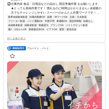
仕事内容 食品・日用品などの品出し 閉店準備作業 をお願いします。
★とっても単純作業です！ 慣れるのに時間はかかりません♪ 未経験の
方でもチャレンジしやすい スーパーのかんたん作業ワークです！ ...
業界未経験者歓迎
扶養内勤務OK
副業・WワークOK
主婦・主夫歓迎
フリーター歓迎
バイク通勤OK
学歴不問
車通勤OK
固定時間制
転勤なし
未経験者歓迎
経験者歓迎
制服貸与
ブランクOK
バイトデビュー歓迎
週2・3日からOK
家庭都合休OK
ピアスOK
髪型・髪色自由
同じ企業の求人
アルバイト・パート