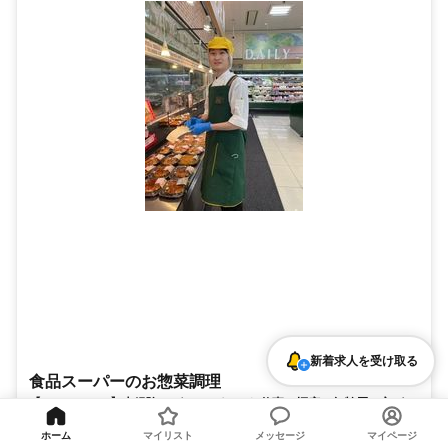
新着求人を受け取る
食品スーパーのお惣菜調理
【8:00～12:00】未経験OK｜スーパーのお仕事！幅広い年齢層の方が活
躍中！
ぎゅーとら ラブリー五ヶ所店
ホーム
マイリスト
メッセージ
マイページ
勤務地・最寄駅 近鉄志摩線 志摩磯部駅