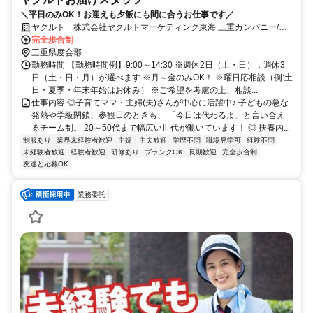
＼平日のみOK！お迎えも夕飯にも間に合うお仕事です／
ヤクルト 株式会社ヤクルトマーケティング東海 三重カンパニー/滝
原センター
完全歩合制
三重県度会郡
勤務時間 【勤務時間例】9:00～14:30 ※週休2日（土・日），週休3
日（土・日・月）が選べます ※月～金のみOK！ ※曜日応相談（例:土
日・夏季・年末年始はお休み） ※ご希望を考慮の上、相談...
仕事内容 ◎子育てママ・主婦(夫)さんが中心に活躍中♪ 子どもの急な
発熱や学級閉鎖、参観日のときも、 「今日は代わるよ」と言い合え
るチーム制。 20～50代まで幅広い世代が働いています！ ◎ 扶養内...
制服あり
業界未経験者歓迎
主婦・主夫歓迎
学歴不問
職場見学可
経験不問
未経験者歓迎
経験者歓迎
研修あり
ブランクOK
長期歓迎
完全歩合制
友達と応募OK
業務委託