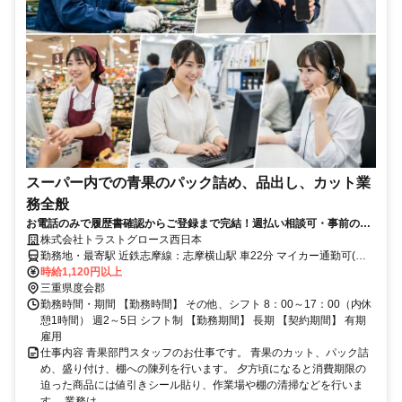
スーパー内での青果のパック詰め、品出し、カット業
務全般
お電話のみで履歴書確認からご登録まで完結！週払い相談可・事前の職
場見学等サポートも充実◎/25-4004S
株式会社トラストグロース西日本
勤務地・最寄駅 近鉄志摩線：志摩横山駅 車22分 マイカー通勤可(無
料駐車場あり)
時給1,120円以上
三重県度会郡
勤務時間・期間 【勤務時間】 その他、シフト 8：00～17：00（内休
憩1時間） 週2～5日 シフト制 【勤務期間】 長期 【契約期間】 有期
雇用
仕事内容 青果部門スタッフのお仕事です。 青果のカット、パック詰
め、盛り付け、棚への陳列を行います。 夕方頃になると消費期限の
迫った商品には値引きシール貼り、作業場や棚の清掃などを行いま
す。 業務は、...