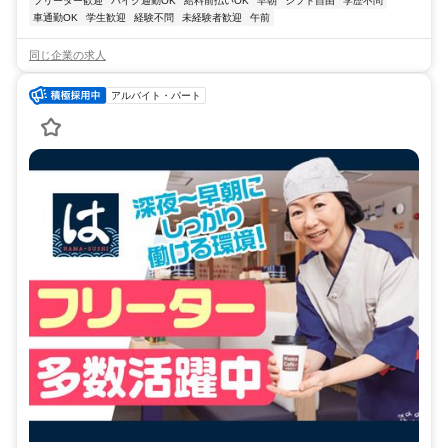
フリーター歓迎
バイク通勤OK
給料前払いOK
早朝
シフト自由
学歴不問
車通勤OK
学生歓迎
経験不問
未経験者歓迎
午前
同じ企業の求人
アルバイト・パート