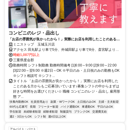
コンビニのレジ・品出し
「お店の雰囲気が良かったから！」実際にお店を利用したことのある方
からもご応募頂いています♪募集シフトの中からまずは好きな時間をお選
ミニストップ 玉城玉川店
びください☆
アクセス 田丸駅より車で5分、外城田駅より車で8分、斎宮駅より車
で9分 ★その他のアクセス可能駅/明星駅、宮川駅 ★県道530号線・県
時給1,087円以上
道716号線沿い、玉川交差点そば
三重県度会郡
勤務時間 シフト制勤務 勤務時間備考 [1]6:00～9:00 [2]9:00～22:00
[3]22:00～翌6:00 ※週2日～OK ※平日のみ・土日祝のみの勤務もOK
※シフト相談可 ※シフト...
タイトル 「お店の雰囲気が良かったから！」実際にお店を利用した
ことのある方からもご応募頂いています♪募集シフトの中からまずは
好きな時間をお選びください☆ 職種 コンビニのレジ・品出し 雇用形
態 ア...
扶養内勤務OK
社員登用あり
副業・WワークOK
土日祝のみOK
主婦・主夫歓迎
60代も応募可
長期
フリーター歓迎
バイク通勤OK
車通勤OK
平日のみOK
学生歓迎
未経験者歓迎
経験者歓迎
制服貸与
ブランクOK
交通費支給
週2・3日からOK
シフト制
週4日以上OK
アルバイト・パート