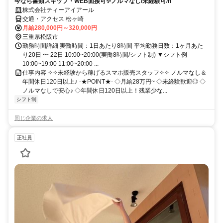
今なら書類スキップ・WEB面接可✨️ノルマなし/未経験可/h
株式会社ティーアイアール
交通・アクセス 松ヶ崎
月給280,000円～320,000円
三重県松阪市
勤務時間詳細 実働時間：1日あたり8時間 平均勤務日数：1ヶ月あた
り20日 〜 22日 10:00~20:00(実働8時間/シフト制) ▼シフト例
10:00~19:00 11:00~20:00 ...
仕事内容 ✧✧未経験から稼げるスマホ販売スタッフ✧✧ ノルマなし＆
年間休日120日以上♪ -★POINT★- ◇月給28万円~ ◇未経験歓迎◎ ◇
ノルマなしで安心♪ ◇年間休日120日以上！残業少な...
シフト制
同じ企業の求人
正社員