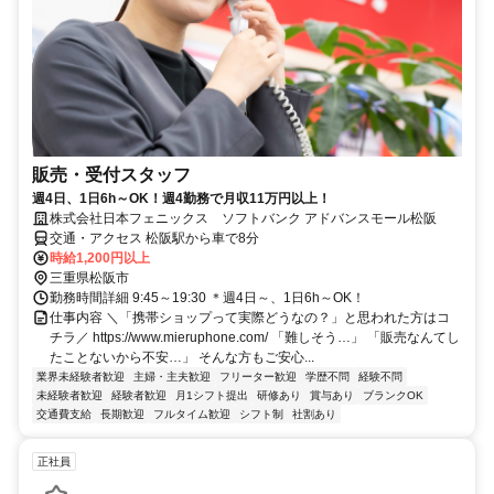
販売・受付スタッフ
週4日、1日6h～OK！週4勤務で月収11万円以上！
株式会社日本フェニックス ソフトバンク アドバンスモール松阪
交通・アクセス 松阪駅から車で8分
時給1,200円以上
三重県松阪市
勤務時間詳細 9:45～19:30 ＊週4日～、1日6h～OK！
仕事内容 ＼「携帯ショップって実際どうなの？」と思われた方はコ
チラ／ https://www.mieruphone.com/ 「難しそう…」 「販売なんてし
たことないから不安…」 そんな方もご安心...
業界未経験者歓迎
主婦・主夫歓迎
フリーター歓迎
学歴不問
経験不問
未経験者歓迎
経験者歓迎
月1シフト提出
研修あり
賞与あり
ブランクOK
交通費支給
長期歓迎
フルタイム歓迎
シフト制
社割あり
正社員