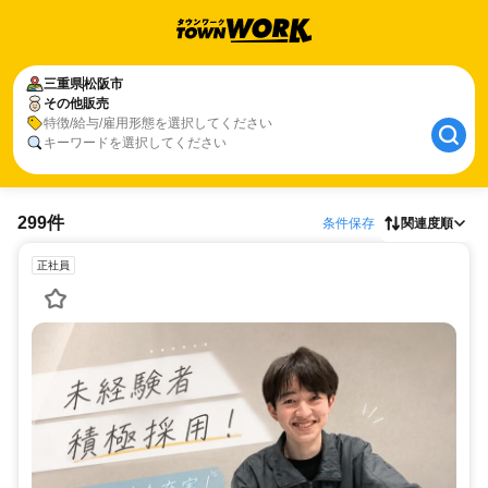
三重県
松阪市
その他販売
特徴/給与/雇用形態を選択してください
キーワードを選択してください
299件
条件保存
関連度順
正社員