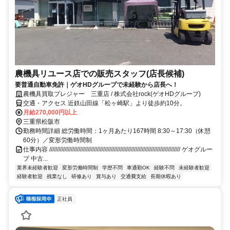
農機具リユース店での販売スタッフ(店長候補)
要普通自動車免許｜ゲオHDグループで未経験から店長へ！
農機具買取プレジャー 三重店 / 株式会社rock(ゲオHDグループ)
交通・アクセス 近鉄山田線「松ヶ崎駅」より徒歩約10分。
月給270,000円以上
三重県松阪市
勤務時間詳細 総労働時間：1ヶ月あたり167時間 8:30～17:30（休憩
60分）／変形労働時間制
仕事内容 ///////////////////////////////////////////////////////////////////////////////////// ゲオグルー
プ 中古...
業界未経験者歓迎
変形労働時間制
学歴不問
車通勤OK
経験不問
未経験者歓迎
経験者歓迎
残業なし
研修あり
賞与あり
交通費支給
長期休暇あり
正社員