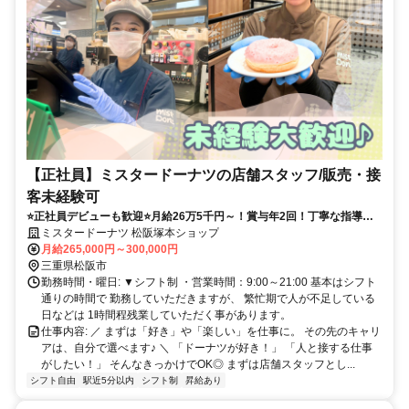
【正社員】ミスタードーナツの店舗スタッフ/販売・接
客未経験可
⭐正社員デビューも歓迎⭐月給26万5千円～！賞与年2回！丁寧な指導で
初めてでも安心♪
ミスタードーナツ 松阪塚本ショップ
月給265,000円～300,000円
三重県松阪市
勤務時間・曜日: ▼シフト制 ・営業時間：9:00～21:00 基本はシフト
通りの時間で 勤務していただきますが、 繁忙期で人が不足している
日などは 1時間程残業していただく事があります。
仕事内容: ／ まずは「好き」や「楽しい」を仕事に。 その先のキャリ
アは、自分で選べます♪ ＼ 「ドーナツが好き！」 「人と接する仕事
がしたい！」 そんなきっかけでOK◎ まずは店舗スタッフとし...
シフト自由
駅近5分以内
シフト制
昇給あり