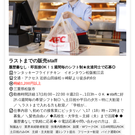
ラストまでの販売staff
履歴書なし・即面接OK！１週間毎のシフト制★友達同士で応募◎
ケンタッキーフライドチキン イオンタウン松阪船江店
交通・アクセス 近鉄山田線松ヶ崎駅より徒歩約6分
時給1,200円以上
三重県松阪市
勤務時間詳細 17(18):00～22:00 ※週2日～､1日3h～ＯＫ ★staffに好
評♪1週間毎の希望シフト制◎ ＼土日祝や平日の夕方～特に大歓迎！
／ ＼ラストまで入れる方も歓迎／ 「学校が...
仕事内容 ＼初めての接客業にピッタリ♪／ ＼17（18）時～22時まで
募集／ ＼髪色自由♪／ ◆高校生・大学生～主婦（夫）まで活躍◆ ◆
履歴書なしで気軽に応募◆ ※電話応募や問い合わせの方は、 店...
制服あり
業界未経験者歓迎
扶養内勤務OK
副業・WワークOK
1日4時間以内OK
土日祝のみOK
主婦・主夫歓迎
週1シフト提出
フリーター歓迎
バイク通勤OK