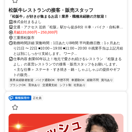
松阪牛レストランの接客・販売スタッフ
「松阪牛」が好きが集まるお店！業界・職種未経験の方歓迎！
株式会社まるよし
交通・アクセス 近鉄「松阪」駅から徒歩8分 ※車・バイク・自転車通
勤可、無料駐車場完備
月給220,000円～250,000円
三重県松阪市
勤務時間詳細 実働時間：1日あたり8時間 平均勤務日数：1ヶ月あた
り21日 〜 22日 ■10:00～19:00 ■11:00～20:00 ※残業手当は上記月給
とは別にしっかり支給します。 ワーク...
仕事内容 創業60年以上！地元で愛され続けるレストラン 「松阪まる
よし」の直営レストランでの接客・販売スタッフをお願いします。
＜主な仕事＞ ステーキ・すき焼き・鍋・しゃぶしゃぶの提供やギフ
トの販売...
業界未経験者歓迎
バイク通勤OK
学歴不問
車通勤OK
経験不問
賞与あり
ブランクOK
育休あり
交通費支給
シフト制
社割あり
正社員