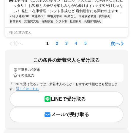
仕事内容 《この求人のポイントは…♪》 ✨人と話すのが好きな方にピ
ッタリ！ お客様との会話を楽しみながら働けます♪ ✨接客だけじゃな
い！ 発注・在庫管理・シフト作成など 店舗運営にも関われます★ ...
バイク通勤OK
車通勤OK
職場見学可
転勤なし
未経験者歓迎
賞与あり
育休あり
交通費支給
長期歓迎
シフト制
社割あり
長期休暇あり
同じ企業の求人
前へ
次へ
1
2
3
4
5
この条件の新着求人を受け取る
三重県 / 松阪市
その他販売
「LINEで受け取る」では、新着求人のほか、おすすめ情報なども配信しま
す。
詳しくはこちら
LINEで受け取る
メールで受け取る