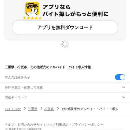
アプリを無料ダウンロード
三重県、松阪市、その他販売のアルバイト・バイト求人情報
求人の詳細を表示
条件を追加・変更して検索
市区町村を追加・変更
関連キーワード
三重県 松阪市 営業・販売 その他販売 品出し
三重県
駅を追加・変更
バイトTOP
三重県
松阪市
その他販売のアルバイト・バイト・求人
三重県 松阪市 営業・販売 アウトレット
三重県 松阪市 営業・販売 スーパー
三重県
すべて
三重県 松阪市 営業・販売 本屋
三重県 松阪市 営業・販売 制服
津市
四日市市
伊勢市
松阪市
桑名市
鈴鹿市
名張市
尾鷲市
亀山市
鳥羽市
熊野市
職種を追加・変更
JR関西本線(名古屋～亀山)
いなべ市
志摩市
伊賀市
桑名郡
員弁郡
三重郡
多気郡
度会郡
北牟婁郡
南牟婁郡
長島駅
桑名駅
朝日駅
富田駅
富田浜駅
四日市駅
南四日市駅
河原田駅
河曲駅
加佐登駅
飲食・フードサービス
ヘルプ・お問い合わせ
サイトマップ
利用規約・プライバシーポリシー
特徴を追加・変更
井田川駅
亀山駅
飲食・フードサービス
すべて
[企業]求人広告の掲載相談