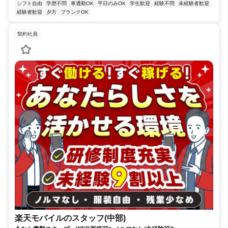
シフト自由
学歴不問
車通勤OK
平日のみOK
学生歓迎
経験不問
未経験者歓迎
経験者歓迎
夕方
ブランクOK
契約社員
楽天モバイルのスタッフ(中部)