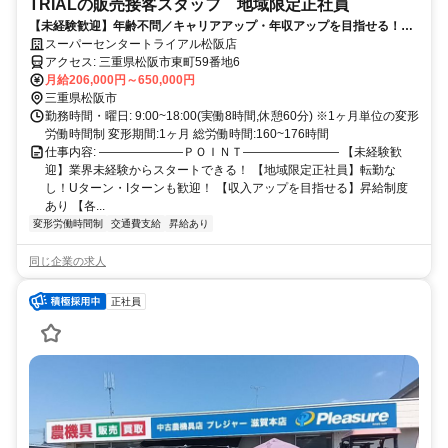
TRIALの販売接客スタッフ 地域限定正社員
【未経験歓迎】年齢不問／キャリアアップ・年収アップを目指せる！／
小売業等の経験が活かせる／週休二日制／昇給・賞与あり／福利厚生充
スーパーセンタートライアル松阪店
実
アクセス: 三重県松阪市東町59番地6
月給206,000円～650,000円
三重県松阪市
勤務時間・曜日: 9:00~18:00(実働8時間,休憩60分) ※1ヶ月単位の変形
労働時間制 変形期間:1ヶ月 総労働時間:160~176時間
仕事内容: ―――――――ＰＯＩＮＴ―――――――― 【未経験歓
迎】業界未経験からスタートできる！ 【地域限定正社員】転勤な
し！Uターン・Iターンも歓迎！ 【収入アップを目指せる】昇給制度
あり 【各...
変形労働時間制
交通費支給
昇給あり
同じ企業の求人
正社員