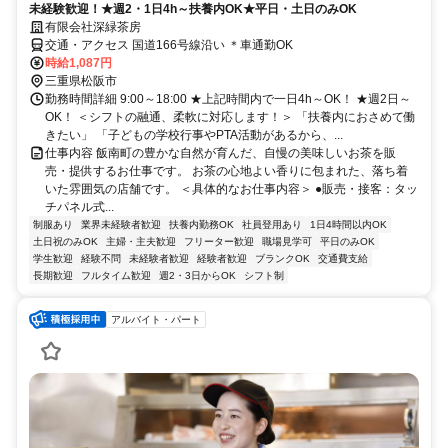
未経験歓迎！★週2・1日4h～扶養内OK★平日・土日のみOK
有限会社深緑茶房
交通・アクセス 国道166号線沿い ＊車通勤OK
時給1,087円
三重県松阪市
勤務時間詳細 9:00～18:00 ★上記時間内で一日4h～OK！ ★週2日～
OK！ ＜シフトの融通、柔軟に対応します！＞ 「扶養内におさめて働
きたい」 「子どもの学校行事やPTA活動があるから、...
仕事内容 飯南町の豊かな自然が育んだ、自慢の美味しいお茶を販
売・提供するお仕事です。 お茶の心地よい香りに包まれた、落ち着
いた雰囲気の店舗です。 ＜具体的なお仕事内容＞ ●販売・接客：タッ
チパネル式...
制服あり
業界未経験者歓迎
扶養内勤務OK
社員登用あり
1日4時間以内OK
土日祝のみOK
主婦・主夫歓迎
フリーター歓迎
職場見学可
平日のみOK
学生歓迎
経験不問
未経験者歓迎
経験者歓迎
ブランクOK
交通費支給
長期歓迎
フルタイム歓迎
週2・3日からOK
シフト制
アルバイト・パート