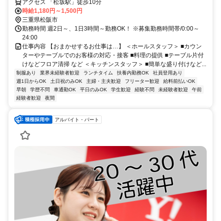
アクセス 「松坂駅」徒歩10分
時給1,180円～1,500円
三重県松阪市
勤務時間 週2日～、1日3時間～勤務OK！ ※募集勤務時間帯/0:00～
24:00
仕事内容 【おまかせするお仕事は…】 ＜ホールスタッフ＞ ■カウン
ターやテーブルでのお客様の対応・接客 ■料理の提供 ■テーブル片付
けなどフロア清掃 など ＜キッチンスタッフ＞ ■簡単な盛り付けなど...
制服あり
業界未経験者歓迎
ランチタイム
扶養内勤務OK
社員登用あり
週1日からOK
土日祝のみOK
主婦・主夫歓迎
フリーター歓迎
給料前払いOK
早朝
学歴不問
車通勤OK
平日のみOK
学生歓迎
経験不問
未経験者歓迎
午前
経験者歓迎
夜間
アルバイト・パート