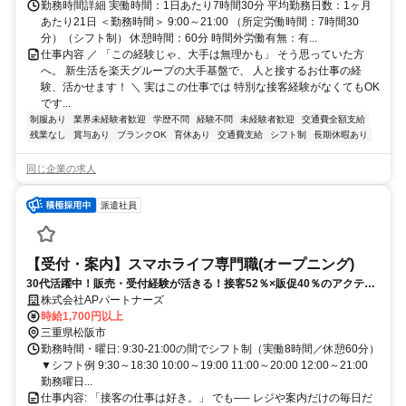
勤務時間詳細 実働時間：1日あたり7時間30分 平均勤務日数：1ヶ月
あたり21日 ＜勤務時間＞ 9:00～21:00 （所定労働時間：7時間30
分）（シフト制） 休憩時間：60分 時間外労働有無：有...
仕事内容 ／ 「この経験じゃ、大手は無理かも」 そう思っていた方
へ。 新生活を楽天グループの大手基盤で、 人と接するお仕事の経
験、活かせます！ ＼ 実はこの仕事では 特別な接客経験がなくてもOK
です...
制服あり
業界未経験者歓迎
学歴不問
経験不問
未経験者歓迎
交通費全額支給
残業なし
賞与あり
ブランクOK
育休あり
交通費支給
シフト制
長期休暇あり
同じ企業の求人
派遣社員
【受付・案内】スマホライフ専門職(オープニング)
30代活躍中！販売・受付経験が活きる！接客52％×販促40％のアクティ
ブな店舗ワーク✅月収32万円も可✨
株式会社APパートナーズ
時給1,700円以上
三重県松阪市
勤務時間・曜日: 9:30-21:00の間でシフト制（実働8時間／休憩60分）
▼シフト例 9:30～18:30 10:00～19:00 11:00～20:00 12:00～21:00
勤務曜日...
仕事内容: 「接客の仕事は好き。」 でも── レジや案内だけの毎日だ