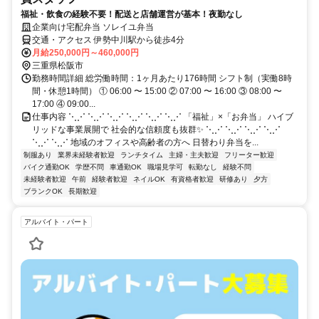
福祉・飲食の経験不要！配送と店舗運営が基本！夜勤なし
企業向け宅配弁当 ソレイユ弁当
交通・アクセス 伊勢中川駅から徒歩4分
月給250,000円～460,000円
三重県松阪市
勤務時間詳細 総労働時間：1ヶ月あたり176時間 シフト制（実働8時
間・休憩1時間） ① 06:00 〜 15:00 ② 07:00 〜 16:00 ③ 08:00 〜
17:00 ④ 09:00...
仕事内容 ⋱⋰ ⋱⋰ ⋱⋰ ⋱⋰ ⋱⋰ ⋱⋰ 「福祉」×「お弁当」 ハイブ
リッドな事業展開で 社会的な信頼度も抜群✨ ⋱⋰ ⋱⋰ ⋱⋰ ⋱⋰
⋱⋰ ⋱⋰ 地域のオフィスや高齢者の方へ 日替わり弁当を...
制服あり
業界未経験者歓迎
ランチタイム
主婦・主夫歓迎
フリーター歓迎
バイク通勤OK
学歴不問
車通勤OK
職場見学可
転勤なし
経験不問
未経験者歓迎
午前
経験者歓迎
ネイルOK
有資格者歓迎
研修あり
夕方
ブランクOK
長期歓迎
アルバイト・パート