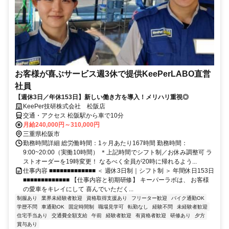
お客様が喜ぶサービス週3休で提供KeePerLABO直営
社員
【週休3日／年休153日】新しい働き方を導入！メリハリ重視◎
KeePer技研株式会社 松阪店
交通・アクセス 松阪駅から車で10分
月給240,000円～310,000円
三重県松阪市
勤務時間詳細 総労働時間：1ヶ月あたり167時間 勤務時間：
9:00~20:00（実働10時間） ＊上記時間でシフト制／お休み調整可 ラ
ストオーダーを19時変更！ なるべく全員が20時に帰れるよう...
仕事内容 ■■■■■■■■■■■■■ ＜ 週休3日制｜シフト制 ＞ 年間休日153日
■■■■■■■■■■■■■ 【仕事内容と初期研修】 キーパーラボは、 お客様
の愛車をキレイにして 喜んでいただく...
制服あり
業界未経験者歓迎
資格取得支援あり
フリーター歓迎
バイク通勤OK
学歴不問
車通勤OK
固定時間制
職場見学可
転勤なし
経験不問
未経験者歓迎
住宅手当あり
交通費全額支給
午前
経験者歓迎
有資格者歓迎
研修あり
夕方
賞与あり