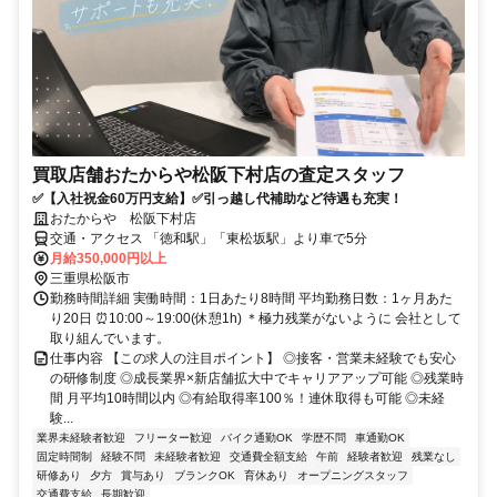
買取店舗おたからや松阪下村店の査定スタッフ
✅【入社祝金60万円支給】✅引っ越し代補助など待遇も充実！
おたからや 松阪下村店
交通・アクセス 「徳和駅」「東松坂駅」より車で5分
月給350,000円以上
三重県松阪市
勤務時間詳細 実働時間：1日あたり8時間 平均勤務日数：1ヶ月あた
り20日 ⏰10:00～19:00(休憩1h) ＊極力残業がないように 会社として
取り組んでいます。
仕事内容 【この求人の注目ポイント】 ◎接客・営業未経験でも安心
の研修制度 ◎成長業界×新店舗拡大中でキャリアアップ可能 ◎残業時
間 月平均10時間以内 ◎有給取得率100％！連休取得も可能 ◎未経
験...
業界未経験者歓迎
フリーター歓迎
バイク通勤OK
学歴不問
車通勤OK
固定時間制
経験不問
未経験者歓迎
交通費全額支給
午前
経験者歓迎
残業なし
研修あり
夕方
賞与あり
ブランクOK
育休あり
オープニングスタッフ
交通費支給
長期歓迎