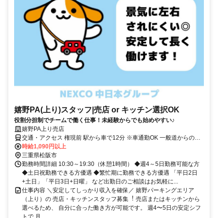
嬉野PA(上り)スタッフ|売店 or キッチン選択OK
役割分担制でチームで働く仕事！未経験からでも始めやすい♪
嬉野PA上り売店
交通・アクセス 権現前 駅から車で12分 ※車通勤OK 一般道からの通
勤
時給1,090円以上
三重県松阪市
勤務時間詳細 10:30～19:30（休憩1時間） ◆週4～5日勤務可能な方
◆土日祝勤務できる方優遇 ◆繁忙期に勤務できる方優遇 「平日2日
+土日」「平日3日+日曜」 など出勤日のご相談はお気軽に...
仕事内容 ＼安定してしっかり収⼊を確保／ 嬉野パーキングエリア
（上り）の 売店・キッチンスタッフ募集︕ 売店またはキッチンから
選べるため、 ⾃分に合った働き⽅が可能です。 週4〜5⽇の安定シフ
トで ⽉...