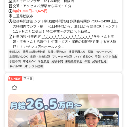
㈱キャビンプラザ やすみ時間 松阪店
交通・アクセス 松阪駅から車で１０分
時給1,300円～1,625円
三重県松阪市
勤務時間詳細 シフト制 勤務時間詳細 ⏰勤務時間⏰ 7:00～24:00 上記
の時間内でシフト制！ ⭐1日4時間から、週1日から勤務OK！ ⭐シフト
は1ヶ月ごとに提出！ 特に午前～夕方に ＼✨勤務...
仕事内容 仕事内容 _/_/_/_/_/_/_/_/_/_/_/_/_/_/_/_/_/_/ 学生さんも主
婦・主夫さんも活躍中！ 午前～夕方・深夜の時間帯で 働ける方大歓
迎！！ パチンコ店のホールスタ...
制服あり
業界未経験者歓迎
扶養内勤務OK
社員登用あり
副業・WワークOK
土日祝のみOK
主婦・主夫歓迎
フリーター歓迎
バイク通勤OK
早朝
シフト自由
学歴不問
車通勤OK
学生歓迎
経験不問
未経験者歓迎
午前
経験者歓迎
ネイルOK
月1シフト提出
正社員