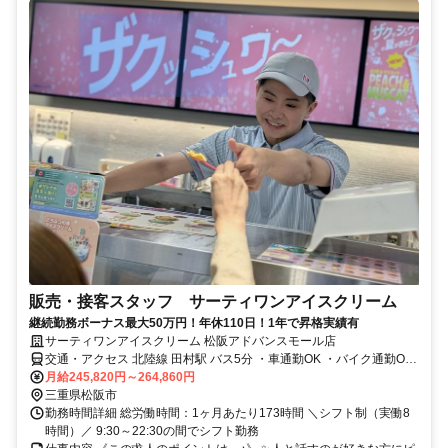
販売・接客スタッフ サーティワンアイスクリーム
継続勤務ボーナス最大50万円！年休110日！1年で昇格実績有
サーティワンアイスクリーム 松阪アドバンスモール店
交通・アクセス 北陸線 田村駅 バス5分 ・車通勤OK ・バイク通勤OK
・自転車通勤OK ※駐車場、駐輪場無料
月給245,820円～264,860円
三重県松阪市
勤務時間詳細 総労働時間：1ヶ月あたり173時間 ＼シフト制（実働8
時間）／ 9:30～22:30の間でシフト勤務