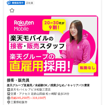
正社員
接客・販売員
楽天グループ直雇用／未経験OK／残業少なめ／キャリアパス豊富
楽天モバイル アピタ松阪三雲店
交通・アクセス 近鉄山田線 松ヶ崎駅 徒歩14分
月給245,250円～319,150円
三重県松阪市