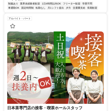
制服あり
業界未経験者歓迎
1日4時間以内OK
フリーター歓迎
学歴不問
車通勤OK
固定時間制
転勤なし
月1シフト提出
夕方
交通費支給
長期歓迎
アルバイト・パート
日本茶専門店の接客・喫茶ホールスタッフ