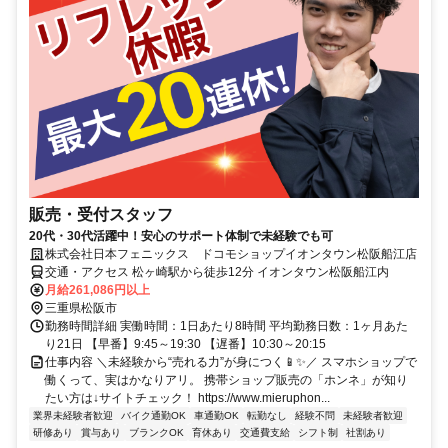
販売・受付スタッフ
20代・30代活躍中！安心のサポート体制で未経験でも可
株式会社日本フェニックス ドコモショップイオンタウン松阪船江店
交通・アクセス 松ヶ崎駅から徒歩12分 イオンタウン松阪船江内
月給261,086円以上
三重県松阪市
勤務時間詳細 実働時間：1日あたり8時間 平均勤務日数：1ヶ月あた
り21日 【早番】9:45～19:30 【遅番】10:30～20:15
仕事内容 ＼未経験から“売れる力”が身につく📱✨／ スマホショップで
働くって、実はかなりアリ。 携帯ショップ販売の「ホンネ」が知り
たい方は↓サイトチェック！ https://www.mieruphon...
業界未経験者歓迎
バイク通勤OK
車通勤OK
転勤なし
経験不問
未経験者歓迎
研修あり
賞与あり
ブランクOK
育休あり
交通費支給
シフト制
社割あり