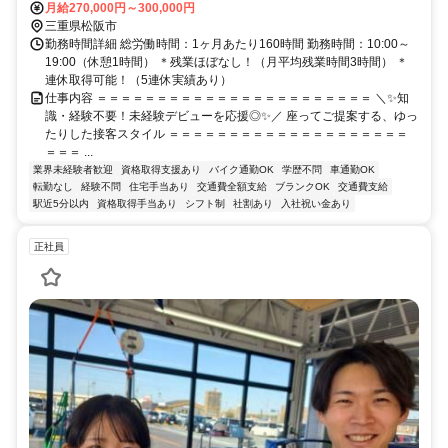
月給270,000円～300,000円
三重県松阪市
勤務時間詳細 総労働時間：1ヶ月あたり160時間 勤務時間：10:00～
19:00（休憩1時間） ＊残業ほぼなし！（月平均残業時間3時間） ＊
連休取得可能！（5連休実績あり）
仕事内容 ＝＝＝＝＝＝＝＝＝＝＝＝＝＝＝＝＝＝＝＝＝＝＝ ＼✨知
識・経験不要！未経験デビューを応援◎✨／ 座ってご提案する、ゆっ
たりした接客スタイル ＝＝＝＝＝＝＝＝＝＝＝＝＝＝＝＝＝＝＝＝
＝＝＝ ...
業界未経験者歓迎
資格取得支援あり
バイク通勤OK
学歴不問
車通勤OK
転勤なし
経験不問
住宅手当あり
交通費全額支給
ブランクOK
交通費支給
駅近5分以内
資格取得手当あり
シフト制
社割あり
入社祝い金あり
正社員