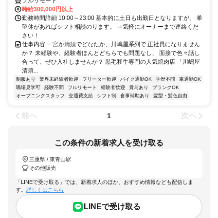
フルリモート
時給300,000円以上
勤務時間詳細 10:00～23:00 基本的に土日も出勤日となりますが、 希
望休があればシフト相談のります。 ⇒気軽にオーナーまで連絡くだ
さい！
仕事内容 一宮か清須でどなたか、川嶋屋系列で 正社員になりません
か？ 未経験や、経験者ほんとどちらでも問題なし、 面接で色々話し
合って、ぜひ入社しませんか？ 黒毛和牛専門の人気焼肉店 「川嶋屋
清須...
制服あり
業界未経験者歓迎
フリーター歓迎
バイク通勤OK
学歴不問
車通勤OK
職場見学可
経験不問
フルリモート
経験者歓迎
賞与あり
ブランクOK
オープニングスタッフ
交通費支給
シフト制
食事補助あり
髪型・髪色自由
前へ
次へ
1
この条件の新着求人を受け取る
三重県 / 東青山駅
その他販売
「LINEで受け取る」では、新着求人のほか、おすすめ情報なども配信しま
す。
詳しくはこちら
LINEで受け取る