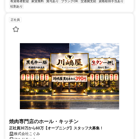
有資格者歓迎
家賃無料
賞与あり
ブランクOK
交通費支給
資格取得手当あり
社割あり
正社員
焼肉専門店のホール・キッチン
正社員30万から60万【オープニング】スタッフ大募集！
株式会社こぐみ