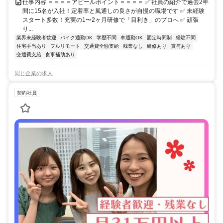
仕事内容 ＝＝＝＝アピールポイント＝＝＝＝ ✅ 社員の紹介で過去2年
間に15名が入社！定着率と風通しの良さが自慢の職場です ✅ 未経験
スタート多数！充実の1〜2ヶ月研修で「目利き」のプロへ ✅ 頑張
り...
業界未経験者歓迎
バイク通勤OK
学歴不問
車通勤OK
固定時間制
経験不問
住宅手当あり
フルリモート
交通費全額支給
残業なし
研修あり
賞与あり
交通費支給
食事補助あり
同じ企業の求人
契約社員