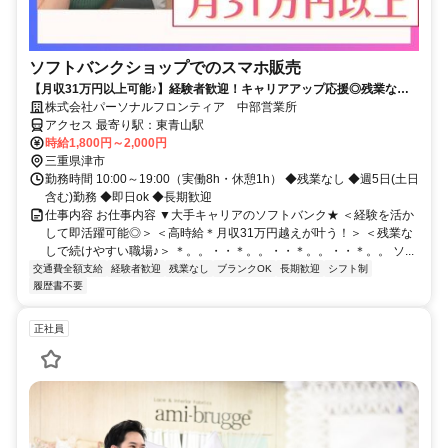
ソフトバンクショップでのスマホ販売
【月収31万円以上可能♪】経験者歓迎！キャリアアップ応援◎残業なし&
フルタイム！即日ok★
株式会社パーソナルフロンティア 中部営業所
アクセス 最寄り駅：東青山駅
時給1,800円～2,000円
三重県津市
勤務時間 10:00～19:00（実働8h・休憩1h） ◆残業なし ◆週5日(土日
含む)勤務 ◆即日ok ◆長期歓迎
仕事内容 お仕事内容 ▼大手キャリアのソフトバンク★ ＜経験を活か
して即活躍可能◎＞ ＜高時給＊月収31万円越えが叶う！＞ ＜残業な
しで続けやすい職場♪＞ ＊。。・・＊。。・・＊。。・・＊。。 ソ...
交通費全額支給
経験者歓迎
残業なし
ブランクOK
長期歓迎
シフト制
履歴書不要
正社員