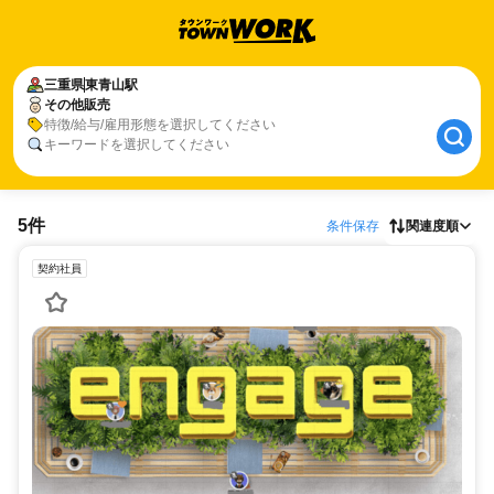
三重県
東青山駅
その他販売
特徴/給与/雇用形態を選択してください
キーワードを選択してください
5件
条件保存
関連度順
契約社員