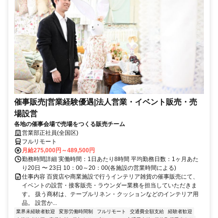
催事販売|営業経験優遇|法人営業・イベント販売・売
場設営
各地の催事会場で売場をつくる販売チーム
営業部正社員(全国区)
フルリモート
月給275,000円～489,500円
勤務時間詳細 実働時間：1日あたり8時間 平均勤務日数：1ヶ月あた
り20日 〜 23日 10：00～20：00(各施設の営業時間による)
仕事内容 百貨店や商業施設で行うインテリア雑貨の催事販売にて、
イベントの設営・接客販売・ラウンダー業務を担当していただきま
す。 扱う商材は、テーブルリネン・クッションなどのインテリア用
品。 設営か...
業界未経験者歓迎
変形労働時間制
フルリモート
交通費全額支給
経験者歓迎