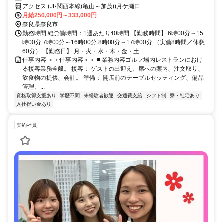
アクセス (JR関西本線(亀山～加茂))月ケ瀬口
月給250,000円～333,000円
奈良県奈良市
勤務時間 総労働時間：1週あたり40時間 【勤務時間】 6時00分～15
時00分 7時00分～16時00分 8時00分～17時00分 （実働8時間／休憩
60分） 【勤務日】 月・火・水・木・金・土...
仕事内容 ＜＜仕事内容＞＞ ■ 業務内容ゴルフ場内レストランにおけ
る接客業務全般。 接客： ゲストの出迎え、席への案内、注文取り、
飲食物の提供、会計。 準備： 開店前のテーブルセッティング、備品
管理、...
資格取得支援あり
学歴不問
未経験者歓迎
交通費支給
シフト制
寮・社宅あり
入社祝い金あり
契約社員