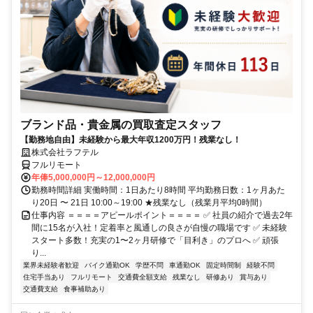
ブランド品・貴金属の買取査定スタッフ
【勤務地自由】未経験から最大年収1200万円！残業なし！
株式会社ラフテル
フルリモート
年俸5,000,000円～12,000,000円
勤務時間詳細 実働時間：1日あたり8時間 平均勤務日数：1ヶ月あた
り20日 〜 21日 10:00～19:00 ★残業なし（残業月平均0時間）
仕事内容 ＝＝＝＝アピールポイント＝＝＝＝ ✅ 社員の紹介で過去2年
間に15名が入社！定着率と風通しの良さが自慢の職場です ✅ 未経験
スタート多数！充実の1〜2ヶ月研修で「目利き」のプロへ ✅ 頑張
り...
業界未経験者歓迎
バイク通勤OK
学歴不問
車通勤OK
固定時間制
経験不問
住宅手当あり
フルリモート
交通費全額支給
残業なし
研修あり
賞与あり
交通費支給
食事補助あり