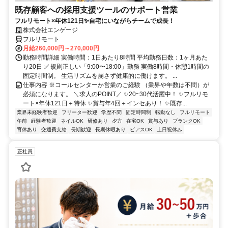
既存顧客への採用支援ツールのサポート営業
フルリモート×年休121日✨自宅にいながらチームで成長！
株式会社エンゲージ
フルリモート
月給260,000円～270,000円
勤務時間詳細 実働時間：1日あたり8時間 平均勤務日数：1ヶ月あた
り20日 ✅ 規則正しい「9:00〜18:00」勤務 実働8時間・休憩1時間の
固定時間制。 生活リズムを崩さず健康的に働けます。 ...
仕事内容 ※コールセンターか営業のご経験 （業界や年数は不問）が
必須になります。 ＼求人のPOINT／ ✨20~30代活躍中！ ✨フルリモ
ート×年休121日＋特休 ✨賞与年4回＋インセあり！ ✨既存...
業界未経験者歓迎
フリーター歓迎
学歴不問
固定時間制
転勤なし
フルリモート
午前
経験者歓迎
ネイルOK
研修あり
夕方
在宅OK
賞与あり
ブランクOK
育休あり
交通費支給
長期歓迎
長期休暇あり
ピアスOK
土日祝休み
正社員