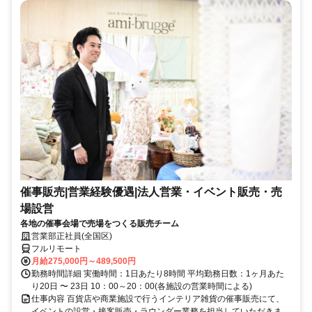
催事販売|営業経験優遇|法人営業・イベント販売・売
場設営
各地の催事会場で売場をつくる販売チーム
営業部正社員(全国区)
フルリモート
月給275,000円～489,500円
勤務時間詳細 実働時間：1日あたり8時間 平均勤務日数：1ヶ月あた
り20日 〜 23日 10：00～20：00(各施設の営業時間による)
仕事内容 百貨店や商業施設で行うインテリア雑貨の催事販売にて、
イベントの設営・接客販売・ラウンダー業務を担当していただきま