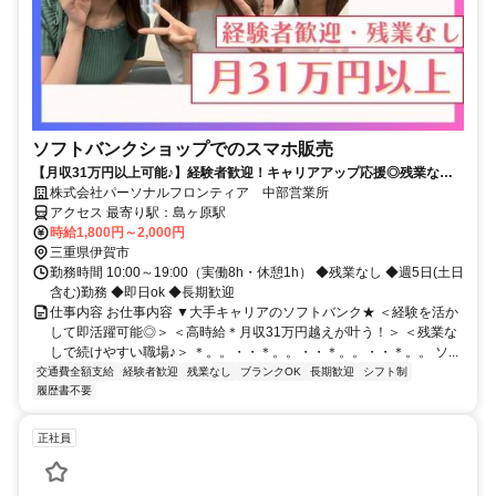
ソフトバンクショップでのスマホ販売
【月収31万円以上可能♪】経験者歓迎！キャリアアップ応援◎残業なし&
フルタイム！即日ok★
株式会社パーソナルフロンティア 中部営業所
アクセス 最寄り駅：島ヶ原駅
時給1,800円～2,000円
三重県伊賀市
勤務時間 10:00～19:00（実働8h・休憩1h） ◆残業なし ◆週5日(土日
含む)勤務 ◆即日ok ◆長期歓迎
仕事内容 お仕事内容 ▼大手キャリアのソフトバンク★ ＜経験を活か
して即活躍可能◎＞ ＜高時給＊月収31万円越えが叶う！＞ ＜残業な
しで続けやすい職場♪＞ ＊。。・・＊。。・・＊。。・・＊。。 ソ...
交通費全額支給
経験者歓迎
残業なし
ブランクOK
長期歓迎
シフト制
履歴書不要
正社員