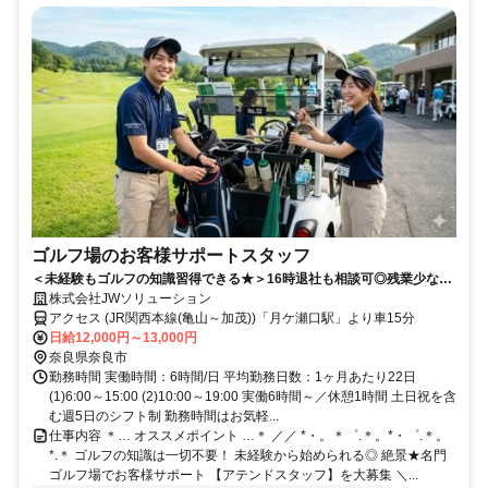
ゴルフ場のお客様サポートスタッフ
＜未経験もゴルフの知識習得できる★＞16時退社も相談可◎残業少なめ
でプライベートと両立！車通勤OK♪
株式会社JWソリューション
アクセス (JR関西本線(亀山～加茂))「月ケ瀬口駅」より車15分
日給12,000円～13,000円
奈良県奈良市
勤務時間 実働時間：6時間/日 平均勤務日数：1ヶ月あたり22日
(1)6:00～15:00 (2)10:00～19:00 実働6時間～／休憩1時間 土日祝を含
む週5日のシフト制 勤務時間はお気軽...
仕事内容 ＊… オススメポイント …＊ ／／ *・。＊゜.＊。*・゜.＊。
*.＊ ゴルフの知識は一切不要！ 未経験から始められる◎ 絶景★名門
ゴルフ場でお客様サポート 【アテンドスタッフ】を大募集 ＼...