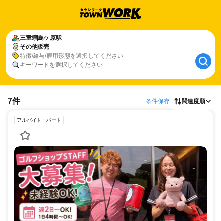
三重県
島ケ原駅
その他販売
特徴/給与/雇用形態を選択してください
キーワードを選択してください
7件
条件保存
関連度順
アルバイト・パート