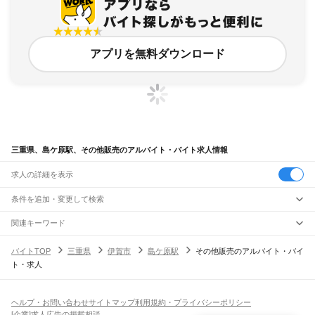
アプリを無料ダウンロード
三重県、島ケ原駅、その他販売のアルバイト・バイト求人情報
求人の詳細を表示
条件を追加・変更して検索
市区町村を追加・変更
関連キーワード
完全在宅ワーク 全国
シール貼り 在宅
現在地周辺
ガチャガチャ
犬カフェ
三重県
駅を追加・変更
バイトTOP
三重県
伊賀市
島ケ原駅
その他販売のアルバイト・バイ
三重県
すべて
ト・求人
津市
四日市市
伊勢市
松阪市
桑名市
鈴鹿市
名張市
尾鷲市
亀山市
鳥羽市
熊野市
職種を追加・変更
JR関西本線(名古屋～亀山)
いなべ市
志摩市
伊賀市
桑名郡
員弁郡
三重郡
多気郡
度会郡
北牟婁郡
南牟婁郡
長島駅
桑名駅
朝日駅
富田駅
富田浜駅
四日市駅
南四日市駅
河原田駅
河曲駅
加佐登駅
飲食・フードサービス
特徴を追加・変更
井田川駅
亀山駅
飲食・フードサービス
すべて
ヘルプ・お問い合わせ
サイトマップ
利用規約・プライバシーポリシー
ホールスタッフ
キッチンスタッフ
皿洗い・洗い場
精肉・鮮魚加工
給食調理
人気
[企業]求人広告の掲載相談