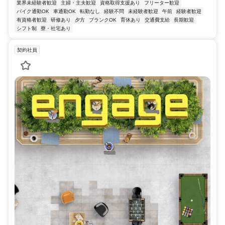
業界未経験者歓迎
主婦・主夫歓迎
資格取得支援あり
フリーター歓迎
バイク通勤OK
車通勤OK
転勤なし
経験不問
未経験者歓迎
午前
経験者歓迎
有資格者歓迎
研修あり
夕方
ブランクOK
育休あり
交通費支給
長期歓迎
シフト制
寮・社宅あり
契約社員