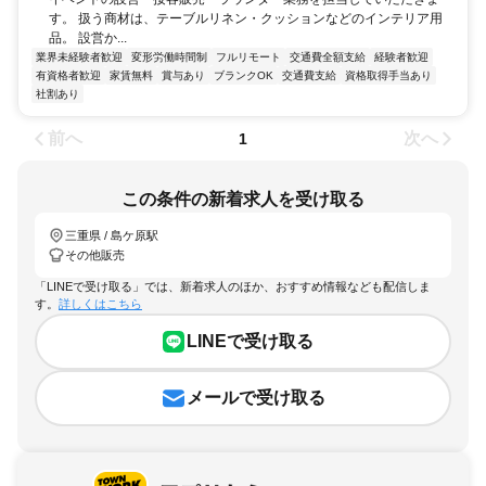
す。 扱う商材は、テーブルリネン・クッションなどのインテリア用
品。 設営か...
業界未経験者歓迎
変形労働時間制
フルリモート
交通費全額支給
経験者歓迎
有資格者歓迎
家賃無料
賞与あり
ブランクOK
交通費支給
資格取得手当あり
社割あり
前へ
次へ
1
この条件の新着求人を受け取る
三重県 / 島ケ原駅
その他販売
「LINEで受け取る」では、新着求人のほか、おすすめ情報なども配信しま
す。
詳しくはこちら
LINEで受け取る
メールで受け取る