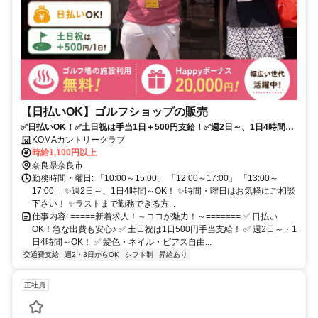
【日払いOK】ゴルフショップの販売
✅日払いOK！✅土日祝は手当1日＋500円支給！✅週2日～、1日4時間～
OK！✅髪色・ネイル・ピアス自由！✅ノルマなし＆未経験OK！
KOMAカントリークラブ
時給1,100円以上
奈良県奈良市
勤務時間・曜日: 「10:00～15:00」 「12:00～17:00」 「13:00～
17:00」 ✨週2日～、1日4時間～OK！ ✨時間・曜日はお気軽にご相談
下さい！ ✨ラストまで勤務できる方...
仕事内容: =====新着求人！～ココが魅力！～======= ✅ 日払い
OK！急な出費も安心♪ ✅ 土日祝は1日500円手当支給！ ✅ 週2日～・1
日4時間～OK！ ✅ 髪色・ネイル・ピアス自由...
交通費支給
週2・3日からOK
シフト制
昇給あり
正社員