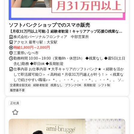
ソフトバンクショップでのスマホ販売
【月収31万円以上可能♪】経験者歓迎！キャリアアップ応援◎残業なし&
フルタイム！即日ok★
株式会社パーソナルフロンティア 中部営業所
アクセス 最寄り駅：大安駅
時給1,800円～2,000円
三重県いなべ市
勤務時間 10:00～19:00（実働8h・休憩1h） ◆残業なし ◆週5日(土日
含む)勤務 ◆即日ok ◆長期歓迎
仕事内容 お仕事内容 ▼大手キャリアのソフトバンク★ ＜経験を活か
して即活躍可能◎＞ ＜高時給＊月収31万円越えが叶う！＞ ＜残業な
しで続けやすい職場♪＞ ＊。。・・＊。。・・＊。。・・＊。。 ソ...
交通費全額支給
経験者歓迎
残業なし
ブランクOK
長期歓迎
シフト制
履歴書不要
正社員