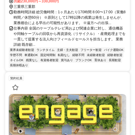
月給230,000円～330,000円
三重県三重郡
勤務時間詳細 総労働時間：1ヶ月あたり170時間 8:00〜17:00（実働8
時間／休憩60分） ※原則として17時以降の残業は発生しませんが、
業務都合による早出の可能性があります。 ※遠方への出張...
仕事内容 全国のケーブルテレビ局および関連企業に対し、通信機器
や同軸ケーブルの回収から再資源化（リサイクル）・産廃処理までを
一貫して提案する法人向けフィールドセールスを担当します。 業務
詳細 既存顧...
業界未経験者歓迎
ランチタイム
主婦・主夫歓迎
フリーター歓迎
バイク通勤OK
学歴不問
車通勤OK
固定時間制
転勤なし
経験不問
未経験者歓迎
経験者歓迎
ネイルOK
残業なし
有資格者歓迎
賞与あり
ブランクOK
育休あり
長期歓迎
長期休暇あり
契約社員