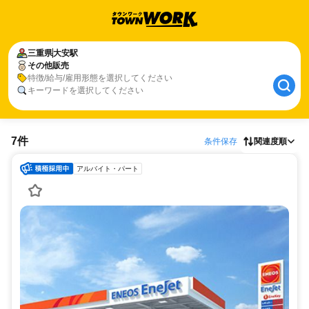
三重県
大安駅
その他販売
特徴/給与/雇用形態を選択してください
キーワードを選択してください
7件
条件保存
関連度順
アルバイト・パート