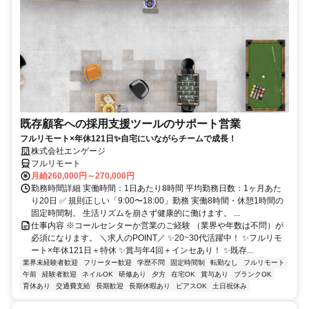
既存顧客への採用支援ツールのサポート営業
フルリモート×年休121日✨自宅にいながらチームで成長！
株式会社エンゲージ
フルリモート
月給260,000円～270,000円
勤務時間詳細 実働時間：1日あたり8時間 平均勤務日数：1ヶ月あた
り20日 ✅ 規則正しい「9:00〜18:00」勤務 実働8時間・休憩1時間の
固定時間制。 生活リズムを崩さず健康的に働けます。 ...
仕事内容 ※コールセンターか営業のご経験 （業界や年数は不問）が
必須になります。 ＼求人のPOINT／ ✨20~30代活躍中！ ✨フルリモ
ート×年休121日＋特休 ✨賞与年4回＋インセあり！ ✨既存...
業界未経験者歓迎
フリーター歓迎
学歴不問
固定時間制
転勤なし
フルリモート
午前
経験者歓迎
ネイルOK
研修あり
夕方
在宅OK
賞与あり
ブランクOK
育休あり
交通費支給
長期歓迎
長期休暇あり
ピアスOK
土日祝休み