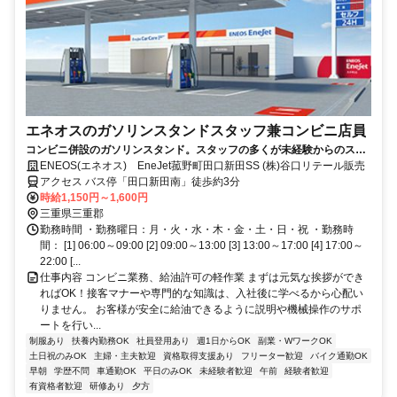
エネオスのガソリンスタンドスタッフ兼コンビニ店員
コンビニ併設のガソリンスタンド。スタッフの多くが未経験からのスタ
ートです。
ENEOS(エネオス) EneJet菰野町田口新田SS (株)谷口リテール販売
アクセス バス停「田口新田南」徒歩約3分
時給1,150円～1,600円
三重県三重郡
勤務時間 ・勤務曜日：月・火・水・木・金・土・日・祝 ・勤務時
間： [1] 06:00～09:00 [2] 09:00～13:00 [3] 13:00～17:00 [4] 17:00～
22:00 [...
仕事内容 コンビニ業務、給油許可の軽作業 まずは元気な挨拶ができ
ればOK！接客マナーや専門的な知識は、入社後に学べるから心配い
りません。 お客様が安全に給油できるように説明や機械操作のサポ
ートを行い...
制服あり
扶養内勤務OK
社員登用あり
週1日からOK
副業・WワークOK
土日祝のみOK
主婦・主夫歓迎
資格取得支援あり
フリーター歓迎
バイク通勤OK
早朝
学歴不問
車通勤OK
平日のみOK
未経験者歓迎
午前
経験者歓迎
有資格者歓迎
研修あり
夕方