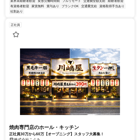
業界未経験者歓迎
変形労働時間制
フルリモート
交通費全額支給
経験者歓迎
有資格者歓迎
家賃無料
賞与あり
ブランクOK
交通費支給
資格取得手当あり
社割あり
正社員
焼肉専門店のホール・キッチン
正社員30万から60万【オープニング】スタッフ大募集！
株式会社こぐみ