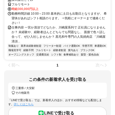
フルリモート
時給300,000円以上
勤務時間詳細 10:00～23:00 基本的に土日も出勤日となりますが、 希
望休があればシフト相談のります。 ⇒気軽にオーナーまで連絡くだ
さい！
仕事内容 一宮か清須でどなたか、川嶋屋系列で 正社員になりません
か？ 未経験や、経験者ほんとどちらでも問題なし、 面接で色々話し
合って、ぜひ入社しませんか？ 黒毛和牛専門の人気焼肉店 「川嶋屋
清須...
制服あり
業界未経験者歓迎
フリーター歓迎
バイク通勤OK
学歴不問
車通勤OK
職場見学可
経験不問
フルリモート
経験者歓迎
賞与あり
ブランクOK
オープニングスタッフ
交通費支給
シフト制
食事補助あり
髪型・髪色自由
前へ
次へ
1
この条件の新着求人を受け取る
三重県 / 大安駅
その他販売
「LINEで受け取る」では、新着求人のほか、おすすめ情報なども配信しま
す。
詳しくはこちら
LINEで受け取る