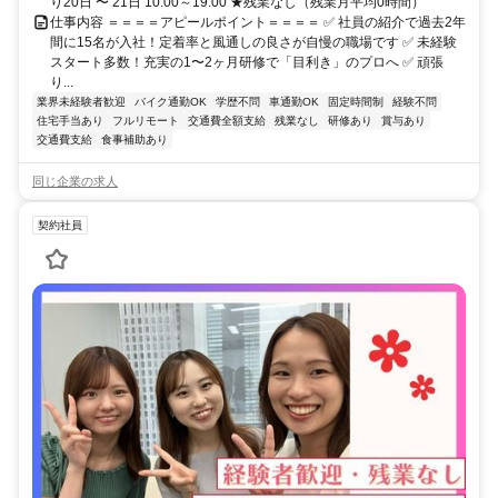
り20日 〜 21日 10:00～19:00 ★残業なし（残業月平均0時間）
仕事内容 ＝＝＝＝アピールポイント＝＝＝＝ ✅ 社員の紹介で過去2年
間に15名が入社！定着率と風通しの良さが自慢の職場です ✅ 未経験
スタート多数！充実の1〜2ヶ月研修で「目利き」のプロへ ✅ 頑張
り...
業界未経験者歓迎
バイク通勤OK
学歴不問
車通勤OK
固定時間制
経験不問
住宅手当あり
フルリモート
交通費全額支給
残業なし
研修あり
賞与あり
交通費支給
食事補助あり
同じ企業の求人
契約社員