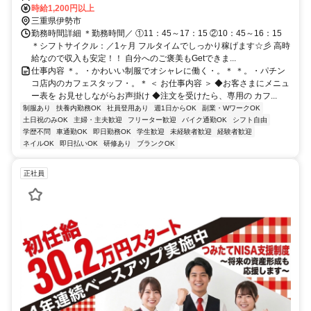
時給1,200円以上
三重県伊勢市
勤務時間詳細 ＊勤務時間／ ①11：45～17：15 ②10：45～16：15
＊シフトサイクル：／1ヶ月 フルタイムでしっかり稼げます☆彡 高時
給なので収入も安定！！ 自分へのご褒美もGetできま...
仕事内容 ＊。・かわいい制服でオシャレに働く・。＊ ＊。・パチン
コ店内のカフェスタッフ・。＊ ＜ お仕事内容 ＞ ◆お客さまにメニュ
ー表を お見せしながらお声掛け ◆注文を受けたら、専用の カフ...
制服あり
扶養内勤務OK
社員登用あり
週1日からOK
副業・WワークOK
土日祝のみOK
主婦・主夫歓迎
フリーター歓迎
バイク通勤OK
シフト自由
学歴不問
車通勤OK
即日勤務OK
学生歓迎
未経験者歓迎
経験者歓迎
ネイルOK
即日払いOK
研修あり
ブランクOK
正社員