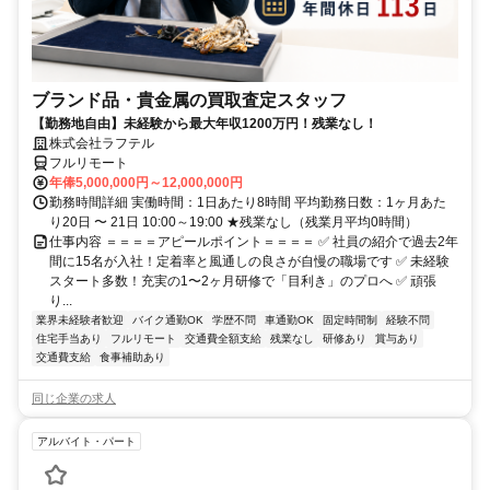
ブランド品・貴金属の買取査定スタッフ
【勤務地自由】未経験から最大年収1200万円！残業なし！
株式会社ラフテル
フルリモート
年俸5,000,000円～12,000,000円
勤務時間詳細 実働時間：1日あたり8時間 平均勤務日数：1ヶ月あた
り20日 〜 21日 10:00～19:00 ★残業なし（残業月平均0時間）
仕事内容 ＝＝＝＝アピールポイント＝＝＝＝ ✅ 社員の紹介で過去2年
間に15名が入社！定着率と風通しの良さが自慢の職場です ✅ 未経験
スタート多数！充実の1〜2ヶ月研修で「目利き」のプロへ ✅ 頑張
り...
業界未経験者歓迎
バイク通勤OK
学歴不問
車通勤OK
固定時間制
経験不問
住宅手当あり
フルリモート
交通費全額支給
残業なし
研修あり
賞与あり
交通費支給
食事補助あり
同じ企業の求人
アルバイト・パート