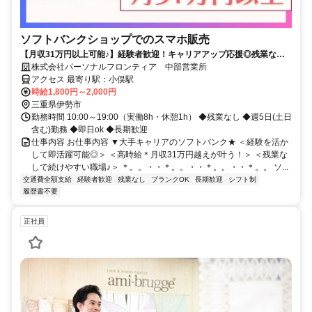
ソフトバンクショップでのスマホ販売
【月収31万円以上可能♪】経験者歓迎！キャリアアップ応援◎残業なし&
フルタイム！即日ok★
株式会社パーソナルフロンティア 中部営業所
アクセス 最寄り駅：小俣駅
時給1,800円～2,000円
三重県伊勢市
勤務時間 10:00～19:00（実働8h・休憩1h） ◆残業なし ◆週5日(土日
含む)勤務 ◆即日ok ◆長期歓迎
仕事内容 お仕事内容 ▼大手キャリアのソフトバンク★ ＜経験を活か
して即活躍可能◎＞ ＜高時給＊月収31万円越えが叶う！＞ ＜残業な
しで続けやすい職場♪＞ ＊。。・・＊。。・・＊。。・・＊。。 ソ...
交通費全額支給
経験者歓迎
残業なし
ブランクOK
長期歓迎
シフト制
履歴書不要
正社員