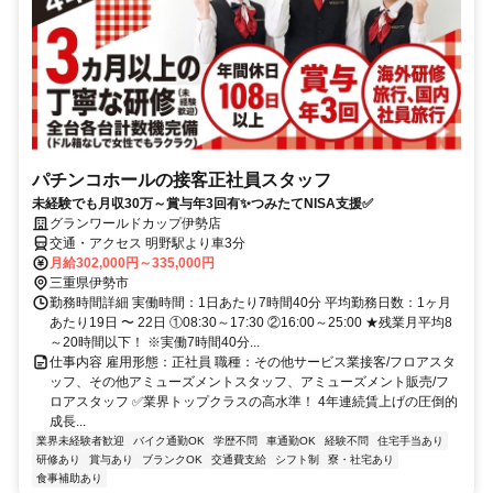
パチンコホールの接客正社員スタッフ
未経験でも月収30万～賞与年3回有✨つみたてNISA支援✅
グランワールドカップ伊勢店
交通・アクセス 明野駅より車3分
月給302,000円～335,000円
三重県伊勢市
勤務時間詳細 実働時間：1日あたり7時間40分 平均勤務日数：1ヶ月
あたり19日 〜 22日 ①08:30～17:30 ②16:00～25:00 ★残業月平均8
～20時間以下！ ※実働7時間40分...
仕事内容 雇用形態：正社員 職種：その他サービス業接客/フロアスタ
ッフ、その他アミューズメントスタッフ、アミューズメント販売/フ
ロアスタッフ ✅業界トップクラスの高水準！ 4年連続賃上げの圧倒的
成長...
業界未経験者歓迎
バイク通勤OK
学歴不問
車通勤OK
経験不問
住宅手当あり
研修あり
賞与あり
ブランクOK
交通費支給
シフト制
寮・社宅あり
食事補助あり