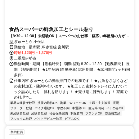
食品スーパーの鮮魚加工とシール貼り
【8:30～12:30】未経験OK｜スーパーのお仕事！幅広い年齢層の方が活
躍中！
ぎゅーとら 小俣店
勤務地・最寄駅 JR参宮線 宮川駅
時給1,120円～1,370円
三重県伊勢市
勤務時間・期間 【勤務時間】 朝勤 昼勤 8:30～12:30 【勤務期間】 長
期 【契約期間】 ★1年契約 (自動更新) 試用期間：★試用期間3ヶ月(同
条件)
仕事内容 ぎゅーとらの鮮魚部門での勤務です！ ★お魚をさばくなど
の素材加工・陳列を行います。 ★加工した素材をトレイに入れてパ
ック詰めしたり、値札を貼ります！ ★売り場に陳列します！ 家庭で
の料理で...
業界未経験者歓迎
扶養内勤務OK
副業・WワークOK
主婦・主夫歓迎
長期
フリーター歓迎
バイク通勤OK
学歴不問
車通勤OK
固定時間制
平日のみOK
未経験者歓迎
経験者歓迎
社会保険完備
制服貸与
ブランクOK
交通費支給
フルタイム歓迎
バイトデビュー歓迎
ピアスOK
契約社員