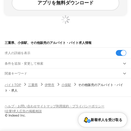
アプリを無料ダウンロード
三重県、小俣駅、その他販売のアルバイト・バイト求人情報
求人の詳細を表示
条件を追加・変更して検索
市区町村を追加・変更
関連キーワード
完全在宅ワーク 全国
シール貼り 在宅
現在地周辺
ガチャガチャ
犬カフェ
三重県
駅を追加・変更
バイトTOP
三重県
伊勢市
小俣駅
その他販売のアルバイト・バイ
三重県
すべて
ト・求人
津市
四日市市
伊勢市
松阪市
桑名市
鈴鹿市
名張市
尾鷲市
亀山市
鳥羽市
熊野市
職種を追加・変更
JR関西本線(名古屋～亀山)
いなべ市
志摩市
伊賀市
桑名郡
員弁郡
三重郡
多気郡
度会郡
北牟婁郡
南牟婁郡
長島駅
桑名駅
朝日駅
富田駅
富田浜駅
四日市駅
南四日市駅
河原田駅
河曲駅
加佐登駅
飲食・フードサービス
特徴を追加・変更
井田川駅
亀山駅
飲食・フードサービス
すべて
ヘルプ・お問い合わせ
サイトマップ
利用規約・プライバシーポリシー
ホールスタッフ
キッチンスタッフ
皿洗い・洗い場
精肉・鮮魚加工
給食調理
人気
[企業]求人広告の掲載相談
JR関西本線(亀山～加茂)
雇用形態を追加・変更
パン屋（ベーカリー）
フードカウンター販売員
バー（BAR）・バーテンダー
日払いOK
高校生歓迎
学生歓迎
深夜の仕事
髪型・髪色自由
ひげOK
ネイルOK
亀山駅
関駅
加太駅
柘植駅
新堂駅
佐那具駅
伊賀上野駅
島ケ原駅
新着求人を受け取る
飲食店補助（開店・閉店準備）
飲食店（店長・マネージャー）
ピアスOK
アルバイト・パート
履歴書不要
オープニングスタッフ
留学生・外国人活躍中
都道府県を変更
営業・販売
JR紀勢本線
勤務期間
正社員
亀山駅
下庄駅
一身田駅
津駅
阿漕駅
高茶屋駅
六軒駅
松阪駅
徳和駅
多気駅
相可駅
営業・販売
すべて
短期
契約社員
単発・1日OK
長期
期間限定（春夏冬休み等）