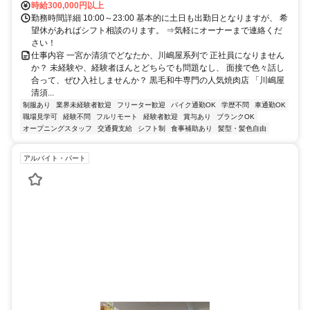
時給300,000円以上
勤務時間詳細 10:00～23:00 基本的に土日も出勤日となりますが、 希
望休があればシフト相談のります。 ⇒気軽にオーナーまで連絡くだ
さい！
仕事内容 一宮か清須でどなたか、川嶋屋系列で 正社員になりません
か？ 未経験や、経験者ほんとどちらでも問題なし、 面接で色々話し
合って、ぜひ入社しませんか？ 黒毛和牛専門の人気焼肉店 「川嶋屋
清須...
制服あり
業界未経験者歓迎
フリーター歓迎
バイク通勤OK
学歴不問
車通勤OK
職場見学可
経験不問
フルリモート
経験者歓迎
賞与あり
ブランクOK
オープニングスタッフ
交通費支給
シフト制
食事補助あり
髪型・髪色自由
アルバイト・パート