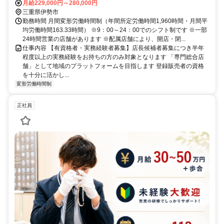
舗の配属を保証したものではございませんので予めご了承ください
月給229,000円～280,000円
※配属店舗は上記店舗以外の可能性がございます ※原則、自宅から
三重県伊勢市
50km圏内、通勤片道90分圏内の いずれかの店舗への配属・転勤とな
勤務時間 月間変形労働時間制（年間所定労働時間1,960時間・月間平
ります(エリア職) ※勤務店舗の指定は出来かねます ■ご希望に応じて
均労働時間163.33時間） ※9：00～24：00でのシフト制です ※一部
下記勤務区分から選択 も可能です ※社宅制度・赴任手当制度あり ＜
24時間営業の店舗があります ※配属店舗により、開店・閉...
リージョナル職＞ 異動の範囲は本拠地とその隣接県または直線距離
仕事内容 【有資格者・実務経験者募集】店長候補者募集につき半年
で概ね100km以内 ＜ナショナル職＞ 全国の店舗への異動あり ※社宅
程度以上の実務経験をお持ちの方のみ対象となります 「専門総合店
制度・赴任手当制度あり
舗」として地域のプラットフォームを目指します 登録販売者の資格
を十分に活かし...
変形労働時間制
正社員