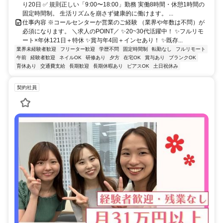
り20日 ✅ 規則正しい「9:00〜18:00」勤務 実働8時間・休憩1時間の
固定時間制。 生活リズムを崩さず健康的に働けます。 ...
仕事内容 ※コールセンターか営業のご経験 （業界や年数は不問）が
必須になります。 ＼求人のPOINT／ ✨20~30代活躍中！ ✨フルリモ
ート×年休121日＋特休 ✨賞与年4回＋インセあり！ ✨既存...
業界未経験者歓迎
フリーター歓迎
学歴不問
固定時間制
転勤なし
フルリモート
午前
経験者歓迎
ネイルOK
研修あり
夕方
在宅OK
賞与あり
ブランクOK
育休あり
交通費支給
長期歓迎
長期休暇あり
ピアスOK
土日祝休み
契約社員