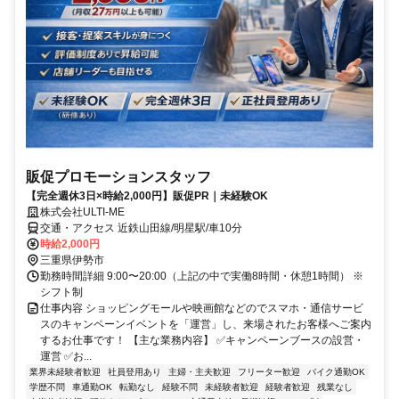
販促プロモーションスタッフ
【完全週休3日×時給2,000円】販促PR｜未経験OK
株式会社ULTI-ME
交通・アクセス 近鉄山田線/明星駅/車10分
時給2,000円
三重県伊勢市
勤務時間詳細 9:00〜20:00（上記の中で実働8時間・休憩1時間） ※
シフト制
仕事内容 ショッピングモールや映画館などのでスマホ・通信サービ
スのキャンペーンイベントを「運営」し、来場されたお客様へご案内
するお仕事です！ 【主な業務内容】 ✅キャンペーンブースの設営・
運営 ✅お...
業界未経験者歓迎
社員登用あり
主婦・主夫歓迎
フリーター歓迎
バイク通勤OK
学歴不問
車通勤OK
転勤なし
経験不問
未経験者歓迎
経験者歓迎
残業なし