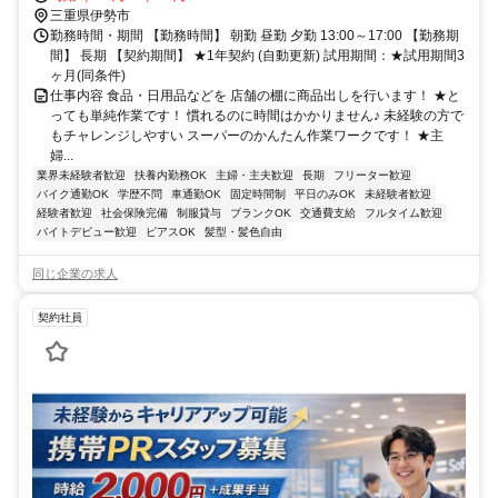
三重県伊勢市
勤務時間・期間 【勤務時間】 朝勤 昼勤 夕勤 13:00～17:00 【勤務期
間】 長期 【契約期間】 ★1年契約 (自動更新) 試用期間：★試用期間3
ヶ月(同条件)
仕事内容 食品・日用品などを 店舗の棚に商品出しを行います！ ★と
っても単純作業です！ 慣れるのに時間はかかりません♪ 未経験の方で
もチャレンジしやすい スーパーのかんたん作業ワークです！ ★主
婦...
業界未経験者歓迎
扶養内勤務OK
主婦・主夫歓迎
長期
フリーター歓迎
バイク通勤OK
学歴不問
車通勤OK
固定時間制
平日のみOK
未経験者歓迎
経験者歓迎
社会保険完備
制服貸与
ブランクOK
交通費支給
フルタイム歓迎
バイトデビュー歓迎
ピアスOK
髪型・髪色自由
同じ企業の求人
契約社員