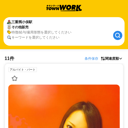
三重県
小俣駅
その他販売
特徴/給与/雇用形態を選択してください
キーワードを選択してください
11件
条件保存
関連度順
アルバイト・パート