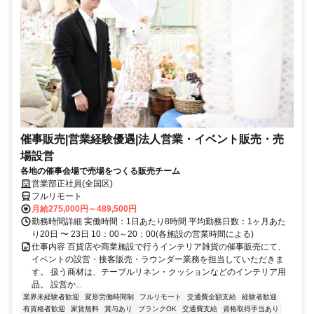
催事販売|営業経験優遇|法人営業・イベント販売・売
場設営
各地の催事会場で売場をつくる販売チーム
営業部正社員(全国区)
フルリモート
月給275,000円～489,500円
勤務時間詳細 実働時間：1日あたり8時間 平均勤務日数：1ヶ月あた
り20日 〜 23日 10：00～20：00(各施設の営業時間による)
仕事内容 百貨店や商業施設で行うインテリア雑貨の催事販売にて、
イベントの設営・接客販売・ラウンダー業務を担当していただきま
す。 扱う商材は、テーブルリネン・クッションなどのインテリア用
品。 設営か...
業界未経験者歓迎
変形労働時間制
フルリモート
交通費全額支給
経験者歓迎
有資格者歓迎
家賃無料
賞与あり
ブランクOK
交通費支給
資格取得手当あり