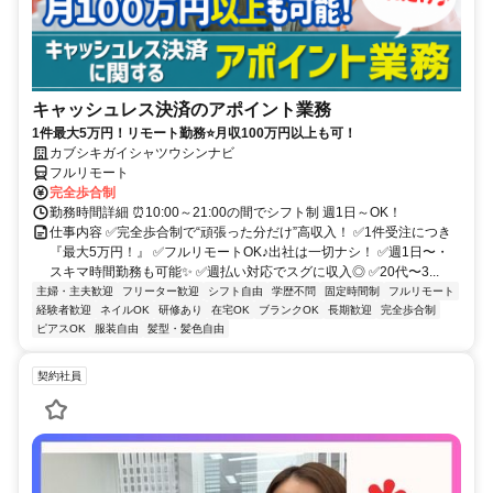
キャッシュレス決済のアポイント業務
1件最大5万円！リモート勤務⭐月収100万円以上も可！
カブシキガイシャツウシンナビ
フルリモート
完全歩合制
勤務時間詳細 ⏰10:00～21:00の間でシフト制 週1日～OK！
仕事内容 ✅完全歩合制で“頑張った分だけ”高収入！ ✅1件受注につき
『最大5万円！』 ✅フルリモートOK♪出社は一切ナシ！ ✅週1日〜・
スキマ時間勤務も可能✨ ✅週払い対応でスグに収入◎ ✅20代〜3...
主婦・主夫歓迎
フリーター歓迎
シフト自由
学歴不問
固定時間制
フルリモート
経験者歓迎
ネイルOK
研修あり
在宅OK
ブランクOK
長期歓迎
完全歩合制
ピアスOK
服装自由
髪型・髪色自由
契約社員