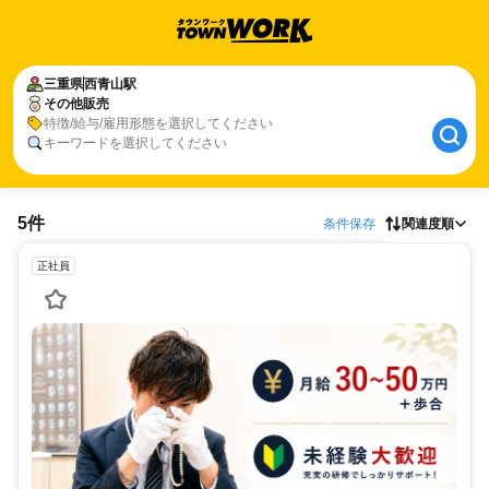
三重県
西青山駅
その他販売
特徴/給与/雇用形態を選択してください
キーワードを選択してください
5件
条件保存
関連度順
正社員