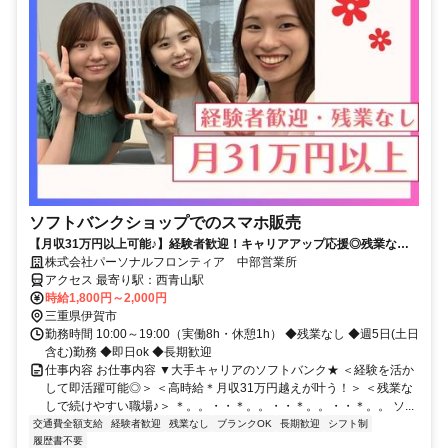
ソフトバンクショップでのスマホ販売
【月収31万円以上可能♪】経験者歓迎！キャリアアップ応援◎残業なし&
フルタイム！即日ok★
株式会社パーソナルフロンティア 中部営業所
アクセス 最寄り駅：西青山駅
時給1,800円～2,000円
三重県伊賀市
勤務時間 10:00～19:00（実働8h・休憩1h） ◆残業なし ◆週5日(土日
含む)勤務 ◆即日ok ◆長期歓迎
仕事内容 お仕事内容 ▼大手キャリアのソフトバンク★ ＜経験を活か
して即活躍可能◎＞ ＜高時給＊月収31万円越えが叶う！＞ ＜残業な
しで続けやすい職場♪＞ ＊。。・・＊。。・・＊。。・・＊。。 ソ...
交通費全額支給
経験者歓迎
残業なし
ブランクOK
長期歓迎
シフト制
履歴書不要