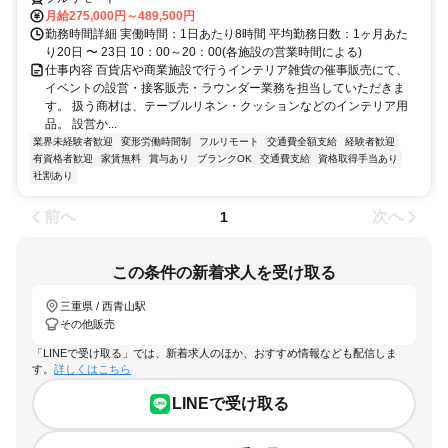
月給275,000円～489,500円
勤務時間詳細 実働時間：1日あたり8時間 平均勤務日数：1ヶ月あた
り20日 〜 23日 10：00～20：00(各施設の営業時間による)
仕事内容 百貨店や商業施設で行うインテリア雑貨の催事販売にて、
イベントの設営・接客販売・ラウンダー業務を担当していただきま
す。 扱う商材は、テーブルリネン・クッションなどのインテリア用
品。 設営か...
業界未経験者歓迎
変形労働時間制
フルリモート
交通費全額支給
経験者歓迎
有資格者歓迎
家賃無料
賞与あり
ブランクOK
交通費支給
資格取得手当あり
社割あり
前へ
次へ
1
この条件の新着求人を受け取る
三重県 / 西青山駅
その他販売
「LINEで受け取る」では、新着求人のほか、おすすめ情報なども配信しま
す。
詳しくはこちら
LINEで受け取る