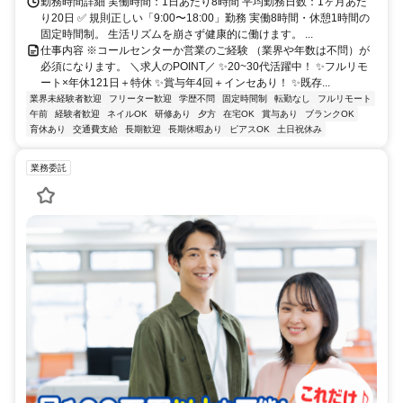
勤務時間詳細 実働時間：1日あたり8時間 平均勤務日数：1ヶ月あた
り20日 ✅ 規則正しい「9:00〜18:00」勤務 実働8時間・休憩1時間の
固定時間制。 生活リズムを崩さず健康的に働けます。 ...
仕事内容 ※コールセンターか営業のご経験 （業界や年数は不問）が
必須になります。 ＼求人のPOINT／ ✨20~30代活躍中！ ✨フルリモ
ート×年休121日＋特休 ✨賞与年4回＋インセあり！ ✨既存...
業界未経験者歓迎
フリーター歓迎
学歴不問
固定時間制
転勤なし
フルリモート
午前
経験者歓迎
ネイルOK
研修あり
夕方
在宅OK
賞与あり
ブランクOK
育休あり
交通費支給
長期歓迎
長期休暇あり
ピアスOK
土日祝休み
業務委託