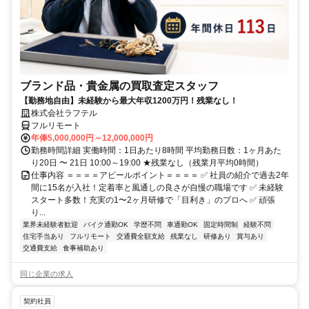
ブランド品・貴金属の買取査定スタッフ
【勤務地自由】未経験から最大年収1200万円！残業なし！
株式会社ラフテル
フルリモート
年俸5,000,000円～12,000,000円
勤務時間詳細 実働時間：1日あたり8時間 平均勤務日数：1ヶ月あた
り20日 〜 21日 10:00～19:00 ★残業なし（残業月平均0時間）
仕事内容 ＝＝＝＝アピールポイント＝＝＝＝ ✅ 社員の紹介で過去2年
間に15名が入社！定着率と風通しの良さが自慢の職場です ✅ 未経験
スタート多数！充実の1〜2ヶ月研修で「目利き」のプロへ ✅ 頑張
り...
業界未経験者歓迎
バイク通勤OK
学歴不問
車通勤OK
固定時間制
経験不問
住宅手当あり
フルリモート
交通費全額支給
残業なし
研修あり
賞与あり
交通費支給
食事補助あり
同じ企業の求人
契約社員