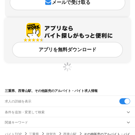
メールで受け取る
アプリを無料ダウンロード
三重県、西青山駅、その他販売のアルバイト・バイト求人情報
求人の詳細を表示
条件を追加・変更して検索
市区町村を追加・変更
関連キーワード
完全在宅ワーク 全国
シール貼り 在宅
現在地周辺
ガチャガチャ
犬カフェ
三重県
駅を追加・変更
バイトTOP
三重県
伊賀市
西青山駅
その他販売のアルバイト・バイ
三重県
すべて