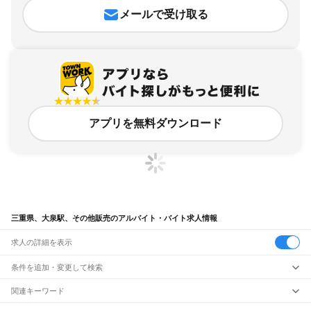
メールで受け取る
アプリを無料ダウンロード
三重県、大泉駅、その他販売のアルバイト・バイト求人情報
求人の詳細を表示
条件を追加・変更して検索
市区町村を追加・変更
関連キーワード
完全在宅ワーク 全国
シール貼り 在宅
現在地周辺
ガチャガチャ
犬カフェ
三重県