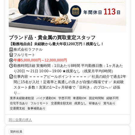
ブランド品・貴金属の買取査定スタッフ
【勤務地自由】未経験から最大年収1200万円！残業なし！
株式会社ラフテル
フルリモート
年俸5,000,000円～12,000,000円
勤務時間詳細 実働時間：1日あたり8時間 平均勤務日数：1ヶ月あた
り20日 〜 21日 10:00～19:00 ★残業なし（残業月平均0時間）
仕事内容 ＝＝＝＝アピールポイント＝＝＝＝ ✅ 社員の紹介で過去2年
間に15名が入社！定着率と風通しの良さが自慢の職場です ✅ 未経験
スタート多数！充実の1〜2ヶ月研修で「目利き」のプロへ ✅ 頑張
り...
業界未経験者歓迎
バイク通勤OK
学歴不問
車通勤OK
固定時間制
経験不問
住宅手当あり
フルリモート
交通費全額支給
残業なし
研修あり
賞与あり
交通費支給
食事補助あり
同じ企業の求人
契約社員