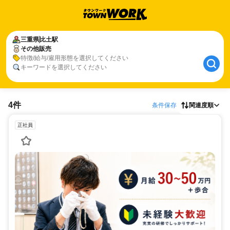
三重県
比土駅
その他販売
特徴/給与/雇用形態を選択してください
キーワードを選択してください
4件
条件保存
関連度順
正社員