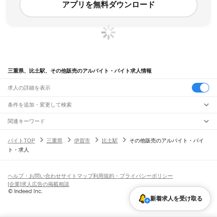
アプリを無料ダウンロード
三重県、比土駅、その他販売のアルバイト・バイト求人情報
求人の詳細を表示
条件を追加・変更して検索
市区町村を追加・変更
関連キーワード
完全在宅ワーク 全国
シール貼り 在宅
現在地周辺
ガチャガチャ
犬カフェ
三重県
駅を追加・変更
バイトTOP
三重県
伊賀市
比土駅
その他販売のアルバイト・バイ
三重県
すべて
ト・求人
津市
四日市市
伊勢市
松阪市
桑名市
鈴鹿市
名張市
尾鷲市
亀山市
鳥羽市
熊野市
職種を追加・変更
JR関西本線(名古屋～亀山)
いなべ市
志摩市
伊賀市
桑名郡
員弁郡
三重郡
多気郡
度会郡
北牟婁郡
南牟婁郡
長島駅
桑名駅
朝日駅
富田駅
富田浜駅
四日市駅
南四日市駅
河原田駅
河曲駅
加佐登駅
飲食・フードサービス
特徴を追加・変更
井田川駅
亀山駅
飲食・フードサービス
すべて
ヘルプ・お問い合わせ
サイトマップ
利用規約・プライバシーポリシー
ホールスタッフ
キッチンスタッフ
皿洗い・洗い場
精肉・鮮魚加工
給食調理
人気
[企業]求人広告の掲載相談
JR関西本線(亀山～加茂)
雇用形態を追加・変更
パン屋（ベーカリー）
フードカウンター販売員
バー（BAR）・バーテンダー
日払いOK
高校生歓迎
学生歓迎
深夜の仕事
髪型・髪色自由
ひげOK
ネイルOK
亀山駅
関駅
加太駅
柘植駅
新堂駅
佐那具駅
伊賀上野駅
島ケ原駅
飲食店補助（開店・閉店準備）
飲食店（店長・マネージャー）
新着求人を受け取る
ピアスOK
アルバイト・パート
履歴書不要
オープニングスタッフ
留学生・外国人活躍中
都道府県を変更
営業・販売
JR紀勢本線
勤務期間
正社員
亀山駅
下庄駅
一身田駅
津駅
阿漕駅
高茶屋駅
六軒駅
松阪駅
徳和駅
多気駅
相可駅
営業・販売
すべて
短期
契約社員
単発・1日OK
長期
期間限定（春夏冬休み等）