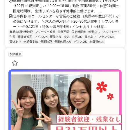
勤務時間詳細 実働時間：1日あたり8時間 平均勤務日数：1ヶ月あた
り20日 ✅ 規則正しい「9:00〜18:00」勤務 実働8時間・休憩1時間の
固定時間制。 生活リズムを崩さず健康的に働けます。 ...
仕事内容 ※コールセンターか営業のご経験 （業界や年数は不問）が
必須になります。 ＼求人のPOINT／ ✨20~30代活躍中！ ✨フルリモ
ート×年休121日＋特休 ✨賞与年4回＋インセあり！ ✨既存...
業界未経験者歓迎
フリーター歓迎
学歴不問
固定時間制
転勤なし
フルリモート
午前
経験者歓迎
ネイルOK
研修あり
夕方
在宅OK
賞与あり
ブランクOK
育休あり
交通費支給
長期歓迎
長期休暇あり
ピアスOK
土日祝休み
契約社員