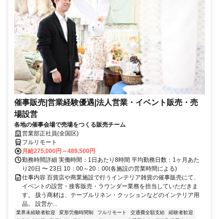
催事販売|営業経験優遇|法人営業・イベント販売・売
場設営
各地の催事会場で売場をつくる販売チーム
営業部正社員(全国区)
フルリモート
月給275,000円～489,500円
勤務時間詳細 実働時間：1日あたり8時間 平均勤務日数：1ヶ月あた
り20日 〜 23日 10：00～20：00(各施設の営業時間による)
仕事内容 百貨店や商業施設で行うインテリア雑貨の催事販売にて、
イベントの設営・接客販売・ラウンダー業務を担当していただきま
す。 扱う商材は、テーブルリネン・クッションなどのインテリア用
品。 設営か...
業界未経験者歓迎
変形労働時間制
フルリモート
交通費全額支給
経験者歓迎