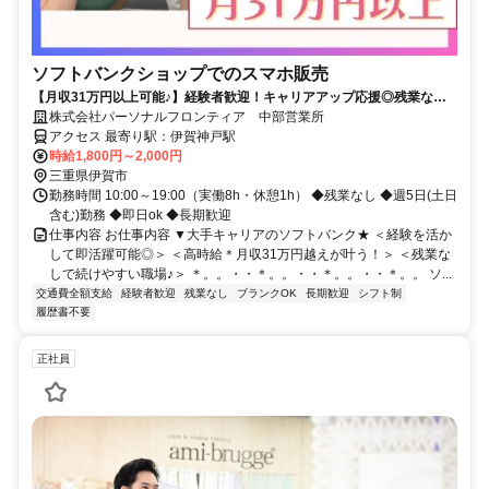
ソフトバンクショップでのスマホ販売
【月収31万円以上可能♪】経験者歓迎！キャリアアップ応援◎残業なし&
フルタイム！即日ok★
株式会社パーソナルフロンティア 中部営業所
アクセス 最寄り駅：伊賀神戸駅
時給1,800円～2,000円
三重県伊賀市
勤務時間 10:00～19:00（実働8h・休憩1h） ◆残業なし ◆週5日(土日
含む)勤務 ◆即日ok ◆長期歓迎
仕事内容 お仕事内容 ▼大手キャリアのソフトバンク★ ＜経験を活か
して即活躍可能◎＞ ＜高時給＊月収31万円越えが叶う！＞ ＜残業な
しで続けやすい職場♪＞ ＊。。・・＊。。・・＊。。・・＊。。 ソ...
交通費全額支給
経験者歓迎
残業なし
ブランクOK
長期歓迎
シフト制
履歴書不要
正社員