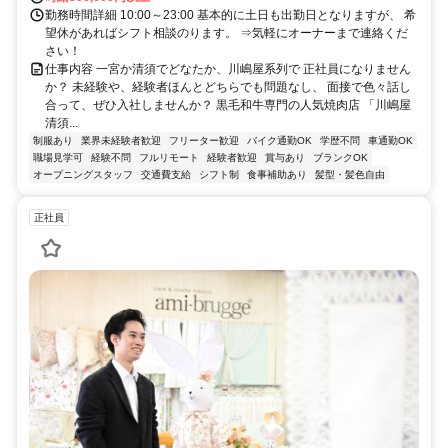
勤務時間詳細 10:00～23:00 基本的に土日も出勤日となりますが、 希
望休があればシフト相談のります。 ⇒気軽にオーナーまで連絡くだ
さい！
仕事内容 一宮か清須でどなたか、川嶋屋系列で 正社員になりません
か？ 未経験や、経験者ほんとどちらでも問題なし、 面接で色々話し
合って、ぜひ入社しませんか？ 黒毛和牛専門の人気焼肉店 「川嶋屋
清須...
制服あり
業界未経験者歓迎
フリーター歓迎
バイク通勤OK
学歴不問
車通勤OK
職場見学可
経験不問
フルリモート
経験者歓迎
賞与あり
ブランクOK
オープニングスタッフ
交通費支給
シフト制
食事補助あり
髪型・髪色自由
正社員