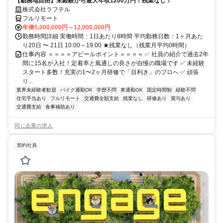
【勤務地自由】未経験から最大年収1200万円！残業なし！
株式会社ラフテル
フルリモート
年俸5,000,000円～12,000,000円
勤務時間詳細 実働時間：1日あたり8時間 平均勤務日数：1ヶ月あた
り20日 〜 21日 10:00～19:00 ★残業なし（残業月平均0時間）
仕事内容 ＝＝＝＝アピールポイント＝＝＝＝ ✅ 社員の紹介で過去2年
間に15名が入社！定着率と風通しの良さが自慢の職場です ✅ 未経験
スタート多数！充実の1〜2ヶ月研修で「目利き」のプロへ ✅ 頑張
り...
業界未経験者歓迎
バイク通勤OK
学歴不問
車通勤OK
固定時間制
経験不問
住宅手当あり
フルリモート
交通費全額支給
残業なし
研修あり
賞与あり
交通費支給
食事補助あり
同じ企業の求人
契約社員