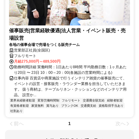
催事販売|営業経験優遇|法人営業・イベント販売・売
場設営
各地の催事会場で売場をつくる販売チーム
営業部正社員(全国区)
フルリモート
月給275,000円～489,500円
勤務時間詳細 実働時間：1日あたり8時間 平均勤務日数：1ヶ月あた
り20日 〜 23日 10：00～20：00(各施設の営業時間による)
仕事内容 百貨店や商業施設で行うインテリア雑貨の催事販売にて、
イベントの設営・接客販売・ラウンダー業務を担当していただきま
す。 扱う商材は、テーブルリネン・クッションなどのインテリア用
品。 設営か...
業界未経験者歓迎
変形労働時間制
フルリモート
交通費全額支給
経験者歓迎
有資格者歓迎
家賃無料
賞与あり
ブランクOK
交通費支給
資格取得手当あり
社割あり
前へ
次へ
1