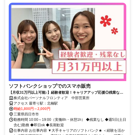
ソフトバンクショップでのスマホ販売
【月収31万円以上可能♪】経験者歓迎！キャリアアップ応援◎残業なし&
フルタイム！即日ok★
株式会社パーソナルフロンティア 中部営業所
アクセス 最寄り駅：北楠駅
時給1,800円～2,000円
三重県四日市市
勤務時間 10:00～19:00（実働8h・休憩1h） ◆残業なし ◆週5日(土日
含む)勤務 ◆即日ok ◆長期歓迎
仕事内容 お仕事内容 ▼大手キャリアのソフトバンク★ ＜経験を活か