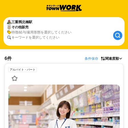
三重県
北楠駅
その他販売
特徴/給与/雇用形態を選択してください
キーワードを選択してください
6件
条件保存
関連度順
アルバイト・パート