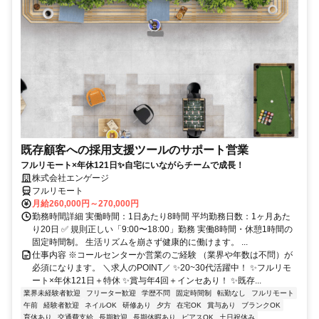
既存顧客への採用支援ツールのサポート営業
フルリモート×年休121日✨自宅にいながらチームで成長！
株式会社エンゲージ
フルリモート
月給260,000円～270,000円
勤務時間詳細 実働時間：1日あたり8時間 平均勤務日数：1ヶ月あた
り20日 ✅ 規則正しい「9:00〜18:00」勤務 実働8時間・休憩1時間の
固定時間制。 生活リズムを崩さず健康的に働けます。 ...
仕事内容 ※コールセンターか営業のご経験 （業界や年数は不問）が
必須になります。 ＼求人のPOINT／ ✨20~30代活躍中！ ✨フルリモ
ート×年休121日＋特休 ✨賞与年4回＋インセあり！ ✨既存...
業界未経験者歓迎
フリーター歓迎
学歴不問
固定時間制
転勤なし
フルリモート
午前
経験者歓迎
ネイルOK
研修あり
夕方
在宅OK
賞与あり
ブランクOK
育休あり
交通費支給
長期歓迎
長期休暇あり
ピアスOK
土日祝休み