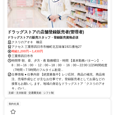
ドラッグストアの店舗登録販売者(管理者)
ドラッグストアの販売スタッフ・登録販売資格必須
クスリのアオキ 楠店
アクセス 三重県四日市市楠町北五味塚1921番地27
時給1,200円～1,430円
三重県四日市市
時間帯 朝、昼、夕方・夜 勤務曜日・時間 【基本勤務パターン】 ・
8：30～16：00 ・ 12：00～18：00 ・ 16：00～22:00 1日5時間程度
（7時間～7.5時間のフルタイム歓迎...
仕事情報 ● 仕事内容 【絶賛募集中】レジ応対、商品の補充、商品発
注、売場作成など が主なお仕事です。登録販売者としてお薬などの
接客もお願いし ます。地域の身近なドラッグストア「クスリのアオ
キ」のパ...
主婦・主夫歓迎
交通費支給
シフト制
契約社員