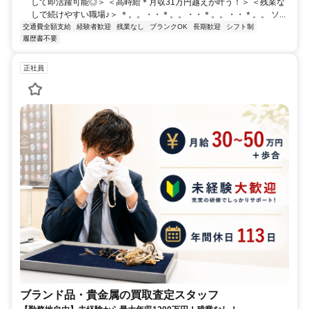
して即活躍可能◎＞ ＜高時給＊月収31万円越えが叶う！＞ ＜残業な
しで続けやすい職場♪＞ ＊。。・・＊。。・・＊。。・・＊。。 ソ...
交通費全額支給
経験者歓迎
残業なし
ブランクOK
長期歓迎
シフト制
履歴書不要
正社員
ブランド品・貴金属の買取査定スタッフ