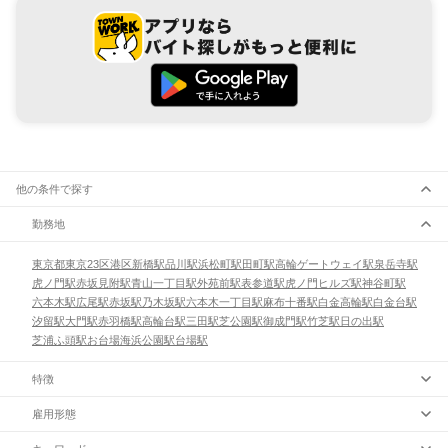
他の条件で探す
勤務地
東京都
東京23区
港区
新橋駅
品川駅
浜松町駅
田町駅
高輪ゲートウェイ駅
泉岳寺駅
虎ノ門駅
赤坂見附駅
青山一丁目駅
外苑前駅
表参道駅
虎ノ門ヒルズ駅
神谷町駅
六本木駅
広尾駅
赤坂駅
乃木坂駅
六本木一丁目駅
麻布十番駅
白金高輪駅
白金台駅
汐留駅
大門駅
赤羽橋駅
高輪台駅
三田駅
芝公園駅
御成門駅
竹芝駅
日の出駅
芝浦ふ頭駅
お台場海浜公園駅
台場駅
特徴
雇用形態