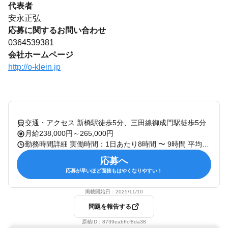
代表者
安永正弘
応募に関するお問い合わせ
0364539381
会社ホームページ
http://o-klein.jp
交通・アクセス 新橋駅徒歩5分、三田線御成門駅徒歩5分
月給238,000円～265,000円
勤務時間詳細 実働時間：1日あたり8時間 〜 9時間 平均勤務日数：1ヶ月あたり19日 〜 23日
応募へ
応募が早いほど面接もはやくなりやすい！
掲載開始日：
2025/11/10
問題を報告する
原稿ID：
8739eabffcf8da38