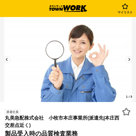
マイリスト
1
/
5
派遣社員
丸美急配株式会社 小牧市本庄事業所(派遣先|本庄西
交差点近く)
製品受入時の品質検査業務