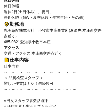
休日休暇
休日休暇
週休2日(土日休み）、祝日、
長期休暇（GW・夏季休暇・年末年始・その他）
勤務地
丸美急配株式会社 小牧市本庄事業所(派遣先|本庄西交差
点近く)
485-0821愛知県小牧市本庄
アクセス
交通・アクセス 本庄西交差点近く
仕事内容
仕事内容
～・～・～・～・～・～・～・～・～・～
＜ 品質検査スタッフ ＞
難しい作業はナシ！未経験可
～・～・～・～・～・～・～・～・～・～
⭐男女スタッフ多数活躍中
⭐日勤専属！生活リズムも安定