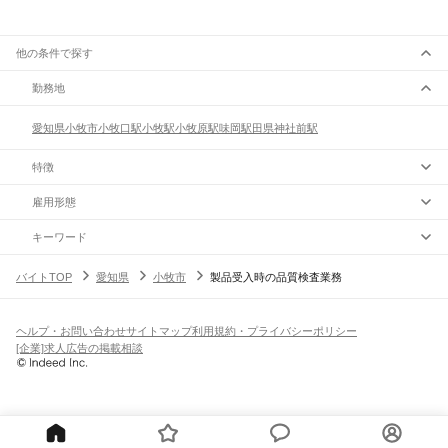
他の条件で探す
勤務地
愛知県
小牧市
小牧口駅
小牧駅
小牧原駅
味岡駅
田県神社前駅
特徴
雇用形態
キーワード
バイトTOP
愛知県
小牧市
製品受入時の品質検査業務
ヘルプ・お問い合わせ
サイトマップ
利用規約・プライバシーポリシー
[企業]求人広告の掲載相談