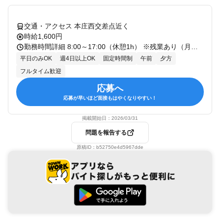
交通・アクセス 本庄西交差点近く
時給1,600円
勤務時間詳細 8:00～17:00（休憩1h） ※残業あり（月平均30h程度） ※稼ぎたい方におススメ！ ※生産状況等により 土曜出勤の場合あり。
平日のみOK
週4日以上OK
固定時間制
午前
夕方
フルタイム歓迎
応募へ
応募が早いほど面接もはやくなりやすい！
掲載開始日：
2026/03/31
問題を報告する
原稿ID：
b52750e4d5967dde