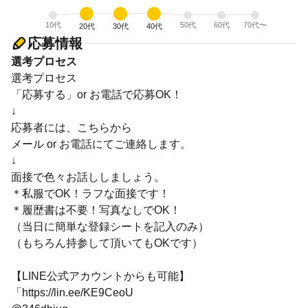
10代
50代
60代
70代〜
20代
30代
40代
応募情報
選考プロセス
選考プロセス
「応募する」or お電話で応募OK！
↓
応募者には、こちらから
メール or お電話にてご連絡します。
↓
面接で色々お話ししましょう。
＊私服でOK！ラフな面接です！
＊履歴書は不要！写真なしでOK！
（当日に簡単な登録シートを記入のみ）
（もちろん持参して頂いてもOKです）
【LINE公式アカウントからも可能】
「https://lin.ee/KE9CeoU