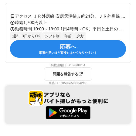
アクセス ＪＲ外房線 安房天津徒歩約24分、ＪＲ外房線 安房鴨川東口徒歩約45分、ＪＲ内房線 安房鴨川東口徒歩約45分
時給1,700円以上
勤務時間 10:00～19:00 1日4時間～OK、平日と土日の内3日～/週 休憩時間：6時間を超える労働に対して45分以上、8時間を超える労働に対して1時間以上
週2・3日からOK
シフト制
午前
夕方
応募へ
応募が早いほど面接もはやくなりやすい！
掲載開始日：
2026/08/04
問題を報告する
原稿ID：
c05c0e50ef342fb8