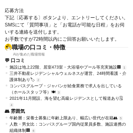
応募方法
下記〔応募する〕ボタンより、エントリーしてください。
SMSにて「質問事項」と「お電話が可能な日程」をお伺
いする連絡を送付します。
お手数ですが72時間以内にご回答お願いいたします。
職場の口コミ・特徴
AIが集めた職場情報
💬 口コミ
施設は地上22階、居室473室・大浴場やプール等充実施設🏢
1
三井不動産レジデンシャルウェルネスが運営、24時間看護・介
護体制あり🏷️
2
コンパスグループ・ジャパンが給食業務で求人を出している
（ホールスタッフ等）🍽️
3
2021年11月開設、海を望む高級レジデンスとして報道あり🗓️
4
👥 雰囲気
年齢層：栄養士募集に年齢上限あり、幅広い世代が在籍👥
5
人数・男女比：コンパスグループ国内従業員多数、施設連携の
組織体制🏢
6