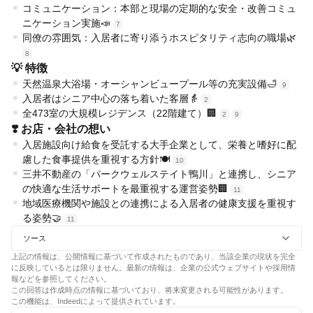
コミュニケーション：本部と現場の定期的な安全・改善コミュ
ニケーション実施📣
7
同僚の雰囲気：入居者に寄り添うホスピタリティ志向の職場🌿
8
💡 特徴
天然温泉大浴場・オーシャンビュープール等の充実設備🛁
9
入居者はシニア中心の落ち着いた客層👵
2
全473室の大規模レジデンス（22階建て）🏢
2
9
❣️ お店・会社の想い
入居施設向け給食を受託する大手企業として、栄養と嗜好に配
慮した食事提供を重視する方針🍽️
10
三井不動産の「パークウェルステイト鴨川」と連携し、シニア
の快適な生活サポートを最重視する運営姿勢🏢
11
地域医療機関や施設との連携による入居者の健康支援を重視す
る姿勢🤝
11
ソース
上記の情報は、公開情報に基づいて作成されたものであり、当該企業の現状を完全
に反映しているとは限りません。最新の情報は、企業の公式ウェブサイトや採用情
報などを参照してください。
この回答は作成時点の情報に基づいており、将来変更される可能性があります。
この機能は、Indeedによって提供されています。