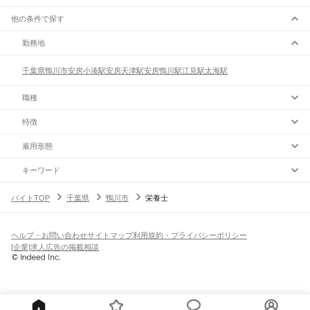
他の条件で探す
勤務地
千葉県
鴨川市
安房小湊駅
安房天津駅
安房鴨川駅
江見駅
太海駅
職種
特徴
雇用形態
キーワード
バイトTOP
千葉県
鴨川市
栄養士
ヘルプ・お問い合わせ
サイトマップ
利用規約・プライバシーポリシー
[企業]求人広告の掲載相談