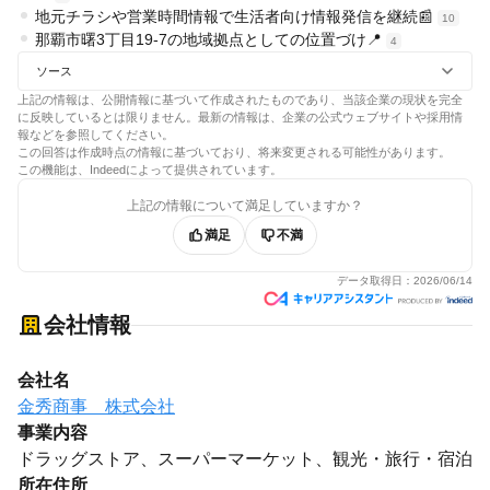
地元チラシや営業時間情報で生活者向け情報発信を継続📰
10
那覇市曙3丁目19-7の地域拠点としての位置づけ📍
4
ソース
上記の情報は、公開情報に基づいて作成されたものであり、当該企業の現状を完全
に反映しているとは限りません。最新の情報は、企業の公式ウェブサイトや採用情
報などを参照してください。
この回答は作成時点の情報に基づいており、将来変更される可能性があります。
この機能は、Indeedによって提供されています。
上記の情報について満足していますか？
満足
不満
データ取得日：
2026/06/14
会社情報
会社名
金秀商事 株式会社
事業内容
ドラッグストア、スーパーマーケット、観光・旅行・宿泊
所在住所