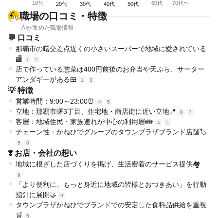
10代
60代
70代〜
20代
30代
40代
50代
職場の口コミ・特徴
AIが集めた職場情報
💬 口コミ
那覇市の曙交差点近くの小さいスーパーで地域に愛されている
🏬
1
2
店で作っている惣菜は400円前後のお弁当や天ぷら、サーター
アンダギーがある🍱
1
3
💡 特徴
営業時間：9:00～23:00⏰
4
5
立地：那覇市曙3丁目、住宅地・商店街に近い立地📍
6
7
客層：地域住民・家族連れが中心の利用層👪
4
5
チェーン性：かねひでグループのタウンプラザブランド店舗🏷️
5
8
❣️ お店・会社の想い
地域に根ざした店づくりを掲げ、生活密着のサービス提供🏘️
9
「より便利に、もっと身近に地域の皆様とおつきあい」を行動
指針に展開🤝
9
タウンプラザかねひでブランドでの安定した食料品供給を重視
🛒
5