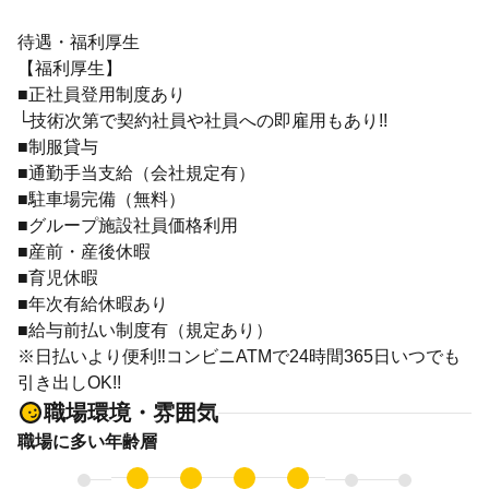
待遇・福利厚生
【福利厚生】
■正社員登用制度あり
└技術次第で契約社員や社員への即雇用もあり!!
■制服貸与
■通勤手当支給（会社規定有）
■駐車場完備（無料）
■グループ施設社員価格利用
■産前・産後休暇
■育児休暇
■年次有給休暇あり
■給与前払い制度有（規定あり）
※日払いより便利‼コンビニATMで24時間365日いつでも
引き出しOK!!
職場環境・雰囲気
職場に多い年齢層