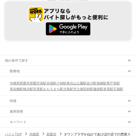
他の条件で探す
勤務地
沖縄県
那覇市
那覇空港駅
赤嶺駅
小禄駅
奥武山公園駅
壺川駅
旭橋駅
県庁前駅
美栄橋駅
牧志駅
安里駅
おもろまち駅
古島駅
市立病院前駅
儀保駅
首里駅
石嶺駅
特徴
雇用形態
キーワード
バイトTOP
沖縄県
那覇市
タウンプラザかねひであけぼの店での惣菜ス