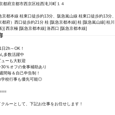
024 京都府京都市西京区桂西滝川町１４
急京都本線 桂東口徒歩約13分、阪急嵐山線 桂東口徒歩約13分
都府）西口徒歩約21分 桂 [阪急京都本線] 桂 [阪急嵐山線] 桂川
)] 西京極 [阪急京都本線] 洛西口 [阪急京都本線]
容
1日2h～OK！
さん多数活躍中
ビューも大歓迎
30％オフの食事補助あり
1週間毎＆自己申告制！
の学校行事も優先可能◎
===
ドクルーとして、下記お仕事をお任せします！