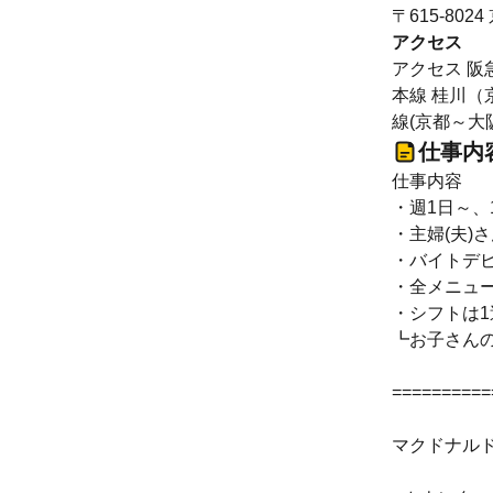
〒615-8
アクセス
アクセス 阪
本線 桂川（京
線(京都～大阪
仕事内
仕事内容
・週1日～、
・主婦(夫)
・バイトデ
・全メニュー
・シフトは
┗お子さん
==========
マクドナル