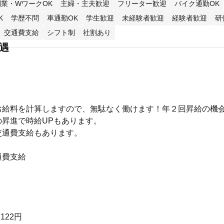
副業・WワークOK
主婦・主夫歓迎
フリーター歓迎
バイク通勤OK
K
学歴不問
車通勤OK
学生歓迎
未経験者歓迎
経験者歓迎
研
交通費支給
シフト制
社割あり
待遇
お給料を計算しますので、無駄なく働けます！年２回昇給の機
の昇進で時給UPもあります。
交通費支給もあります。
通費支給
122円