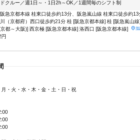
ドクルー／週1日～・1日2h～OK／1週間毎のシフト制
 阪急京都本線 桂東口徒歩約13分、阪急嵐山線 桂東口徒歩約1
川（京都府）西口徒歩約21分 桂 [阪急京都本線] 桂 [阪急嵐山線] 
地
京都～大阪)] 西京極 [阪急京都本線] 洛西口 [阪急京都本線]
2円
間
：月・火・水・木・金・土・日・祝
：
2:00
2:00
2:00