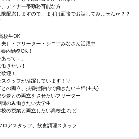
チ、ディナー帯勤務可能な方
大限配慮しますので、まずは面接でお話してみませんか？？
方
高校生OK
（夫）・フリーター・シニアみなさん活躍中！
養内勤務OK！
があって…」
に働きたい！」
大歓迎！
なスタッフが活躍しています！▽
との両立、扶養控除内で働きたい主婦(主夫)
味や夢との両立をさせたいフリーター
時間のみ働きたい大学生
学校の授業と両立したい高校生 など
/フロアスタッフ、飲食調理スタッフ