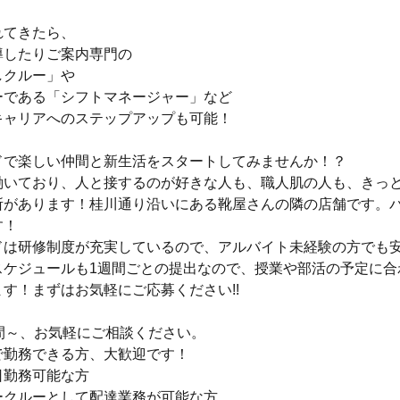
れてきたら、
導したりご案内専門の
しクルー」や
ーである「シフトマネージャー」など
キャリアへのステップアップも可能！
ドで楽しい仲間と新生活をスタートしてみませんか！？
働いており、人と接するのが好きな人も、職人肌の人も、きっ
所があります！桂川通り沿いにある靴屋さんの隣の店舗です。
す！
ドは研修制度が充実しているので、アルバイト未経験の方でも
スケジュールも1週間ごとの提出なので、授業や部活の予定に合
す！まずはお気軽にご応募ください!!
間～、お気軽にご相談ください。
で勤務できる方、大歓迎です！
日勤務可能な方
ークルーとして配達業務が可能な方