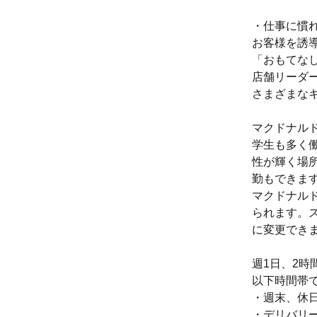
・仕事に慣
お客様を誘
「おもてな
店舗リーダ
さまざまな
マクドナル
学生も多く
性が輝く場
勤もできま
マクドナル
られます。
に変更できま
週1日、2時
以下時間帯
・週末、休
・デリバリ