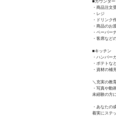
■カウンター
・商品注文
・レジ
・ドリンク
・商品のお
・ペーパー
・客席などの
■キッチン
・ハンバー
・ポテトな
・資材の補充
＼充実の教
・写真や動
未経験の方
・あなたの
着実にステ