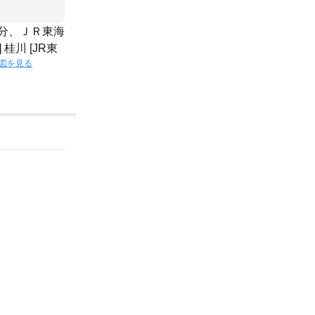
3分、ＪＲ東海
桂川 [JR東
図を見る