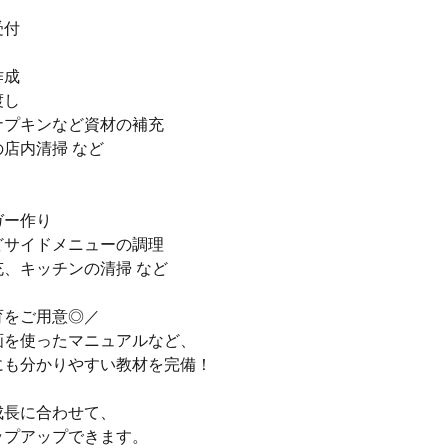
受付
作成
渡し
ナプキンなど資材の補充
店内清掃 など
ガー作り
どサイドメニューの調理
、キッチンの清掃 など
育をご用意◎／
画を使ったマニュアルなど、
にも分かりやすい教材を完備！
成長に合わせて、
ップアップできます。