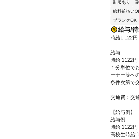
制服あり
給料前払いO
ブランクOK
給与/
時給1,122円
給与
時給 1122円
１分単位で
ーナー等へ
条件次第で
交通費：交
【給与例】
給与例
時給:1122円
高校生時給:1