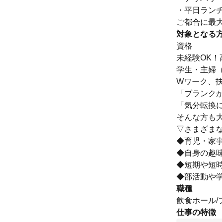
・平日ラン
ご都合に最
対象となる
資格
未経験OK！
学生・主婦
Wワーク、扶
「ブランク
「気分転換
そんな方も
▽さまざま
◆育児・家事
◆自身の趣
◆短期や短
◆部活動や
職種
飲食ホール
仕事の特徴