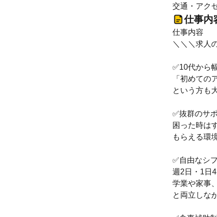
交通・アクセ
仕事内
仕事内容
＼＼＼求人
✅️10代か
「初めての
という方も
✅️抜群のサ
困った時は
もらえる環
✅️自由なシ
週2日・1日
学業や家事
と両立しな