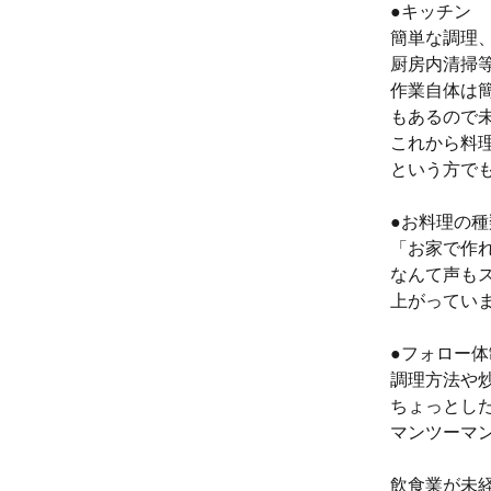
●キッチン
簡単な調理
厨房内清掃
作業自体は
もあるので未
これから料
という方でも
●お料理の
「お家で作
なんて声も
上がってい
●フォロー体
調理方法や
ちょっとし
マンツーマ
飲食業が未