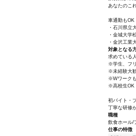
あなたのこ
車通勤もOK
・石川県立
・金城大学松
・金沢工業大
対象となる
求めている
※学生、フリ
※未経験大
※Wワークも
※高校生O
初バイト・
丁寧な研修
職種
飲食ホール
仕事の特徴