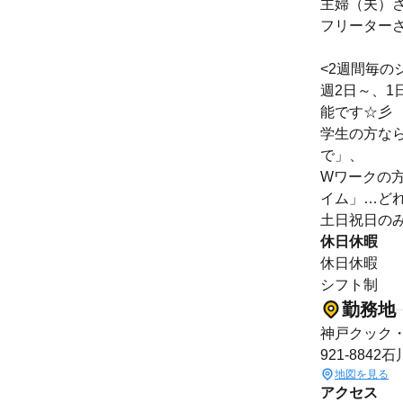
主婦（夫）さん
フリーターさん
<2週間毎の
週2日～、1
能です☆彡
学生の方な
で」、
Wワークの
イム」…どれ
土日祝日の
休日休暇
休日休暇
シフト制
勤務地
神戸クック
921-8842
地図を見る
アクセス