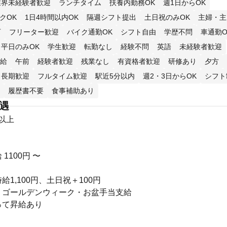
業界未経験者歓迎
ランチタイム
扶養内勤務OK
週1日からOK
クOK
1日4時間以内OK
隔週シフト提出
土日祝のみOK
主婦・主
可
フリーター歓迎
バイク通勤OK
シフト自由
学歴不問
車通勤O
平日のみOK
学生歓迎
転勤なし
経験不問
英語
未経験者歓迎
給
午前
経験者歓迎
残業なし
有資格者歓迎
研修あり
夕方
長期歓迎
フルタイム歓迎
駅近5分以内
週2・3日からOK
シフト
履歴書不要
食事補助あり
待遇
円以上
1100円 〜
給1,100円、土日祝＋100円
・ゴールデンウィーク・お盆手当支給
って昇給あり