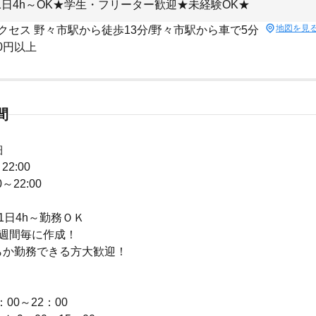
1日4h～OK★学生・フリーター歓迎★未経験OK★
地図を見
クセス 野々市駅から徒歩13分/野々市駅から車で5分
00円以上
間
細
22:00
～22:00
1日4h～勤務ＯＫ
2週間毎に作成！
らか勤務できる方大歓迎！
＞
：00～22：00