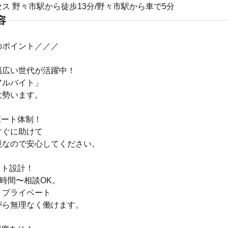
ス 野々市駅から徒歩13分/野々市駅から車で5分
容
のポイント／／／
ら幅広い世代が活躍中！
アルバイト」
大勢います。
ポート体制！
すぐに助けて
境なので安心してください。
フト設計！
4時間〜相談OK。
、プライベート
がら無理なく働けます。