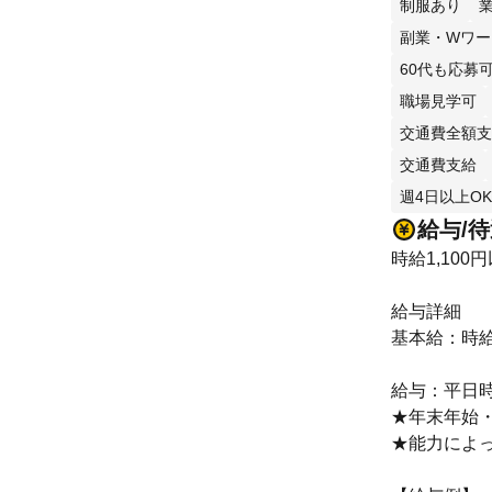
制服あり
副業・Wワー
60代も応募
職場見学可
交通費全額支
交通費支給
週4日以上OK
給与/
時給1,100
給与詳細
基本給：時給 
給与：平日時
★年末年始
★能力によ