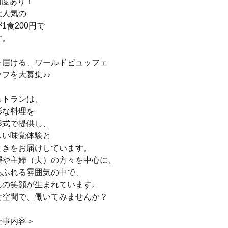
制度あり！
大人気の
1食200円で
す。
を届ける、ワールドビュッフェ
フを大募集♪♪
ストランは、
彩な料理を
形式で提供し、
しい味覚体験と
ときをお届けしています。
層や主婦（夫）の方々を中心に、
あふれる雰囲気の中で、
んの笑顔が生まれています。
な空間で、働いてみませんか？
仕事内容＞