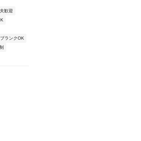
夫歓迎
K
ブランクOK
制