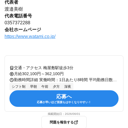
代表者
渡邉美樹
代表電話番号
0357372288
会社ホームページ
https://www.watami.co.jp/
交通・アクセス 梅屋敷駅徒歩3分
月給302,100円～362,100円
勤務時間詳細 実働時間：1日あたり8時間 平均勤務日数：1ヶ月あたり21日 シフト制／実働8h・休憩1h 営業開始1時間前～営業終了30分後迄 ※営業時間は店舗により異なる
シフト制
早朝
午前
夕方
深夜
応募へ
応募が早いほど面接もはやくなりやすい！
掲載開始日：
2026/06/01
問題を報告する