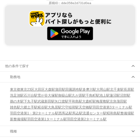
原稿ID：
dde358e2d731d0ea
他の条件で探す
勤務地
東京都
東京23区
大田区
大森駅
蒲田駅
田園調布駅
多摩川駅
大岡山駅
北千束駅
長原駅
洗足池駅
石川台駅
雪が谷大塚駅
御嶽山駅
久が原駅
千鳥町駅
池上駅
蓮沼駅
沼部駅
鵜の木駅
下丸子駅
武蔵新田駅
矢口渡駅
平和島駅
大森町駅
梅屋敷駅
京急蒲田駅
雑色駅
六郷土手駅
糀谷駅
大鳥居駅
穴守稲荷駅
天空橋駅
羽田空港第3ターミナル駅
羽田空港第1・第2ターミナル駅
西馬込駅
馬込駅
流通センター駅
昭和島駅
整備場駅
新整備場駅
羽田空港第1ターミナル駅
羽田空港第2ターミナル駅
職種