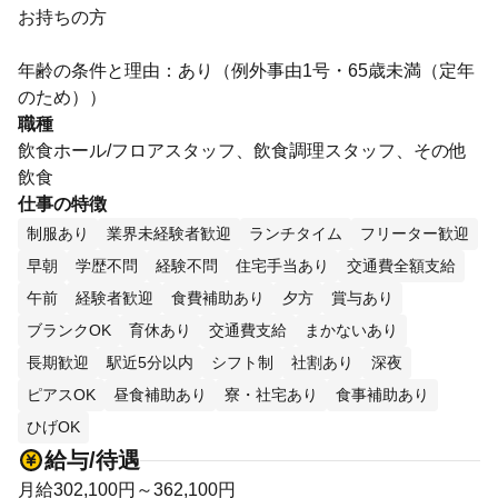
お持ちの方
年齢の条件と理由：あり（例外事由1号・65歳未満（定年
のため））
職種
飲食ホール/フロアスタッフ、飲食調理スタッフ、その他
飲食
仕事の特徴
制服あり
業界未経験者歓迎
ランチタイム
フリーター歓迎
早朝
学歴不問
経験不問
住宅手当あり
交通費全額支給
午前
経験者歓迎
食費補助あり
夕方
賞与あり
ブランクOK
育休あり
交通費支給
まかないあり
長期歓迎
駅近5分以内
シフト制
社割あり
深夜
ピアスOK
昼食補助あり
寮・社宅あり
食事補助あり
ひげOK
給与/待遇
月給302,100円～362,100円